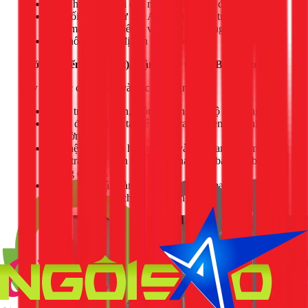
Thực hiện đấu nối cáp nguồn tổng vào đầu vào của tủ.
Kết nối dây dẫn từ các Aptomat nhánh trong tủ đến
từng máy móc, thiết bị và khu vực tương ứng.
Đấu nối dây tiếp địa an toàn cho vỏ tủ.
Bước 5: Kiểm tra (Test), Vận hành thử & Bàn giao
Đây là bước cuối cùng và cực kỳ quan trọng:
Kiểm tra cách điện, thông mạch toàn bộ hệ thống.
Đóng điện không tải để kiểm tra các đèn báo, thiết bị
đo lường.
Cho hệ thống vận hành có tải và dùng ampe kìm để
kiểm tra dòng điện trên từng pha, đảm bảo cân bằng và
không quá tải.
Hướng dẫn vận hành, bàn giao sơ đồ mạch điện và các
giấy tờ liên quan cho khách hàng.