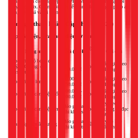
thống tủ điện công nghiệp tại TPHCM, đừng ngần ngại gọi
ngay cho 1Fix. Chúng tôi cam kết mang đến một giải pháp an
toàn, hiệu quả và tối ưu nhất.
Bảng giá tham khảo (Cập nhật 03/2026)
Lắp đặt điện, sửa chữa điện cơ bản
Đơn
Hạng mục
Giá (VNĐ)
Ghi chú
vị
Lắp mới 1 bộ bóng đèn
Từ
Giảm giá theo
Huỳnh Quang, đèn
bộ
150.000đ
số lượng
compact
40.000 -
Giảm giá theo
Lắp mới đèn lon
bộ
150.000đ
số lượng
100.000 -
Giảm giá theo
Lắp mới 1 ổ cắm điện nổi
bộ
200.000đ
số lượng
Tùy theo
Báo giá sau
Lắp mới 1 ổ cắm điện âm
bộ
phương án đục
khi khảo sát
tường
Báo giá sau
Tùy độ khó
Sửa chập điện âm tường
lần
khi kiểm tra
khắc phục