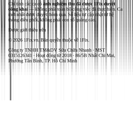
Chỉ tính các ca có
ảnh nghiệm thu đã được 1Fix duyệt
công khai
— không phải toàn bộ công việc đã thực hiện.
Ca
mới nhất được duyệt: hôm qua.
Số liệu tự cập nhật từ hệ
thống điều phối, không phải con số quảng cáo.
Được giới thiệu trên
© 2026 1Fix.vn. Bản quyền thuộc về 1Fix.
Công ty TNHH TM&DV Sửa Chữa Nhanh · MST
0315126341 · Hoạt động từ 2018 · 86/5B Nhất Chi Mai,
Phường Tân Bình, TP. Hồ Chí Minh