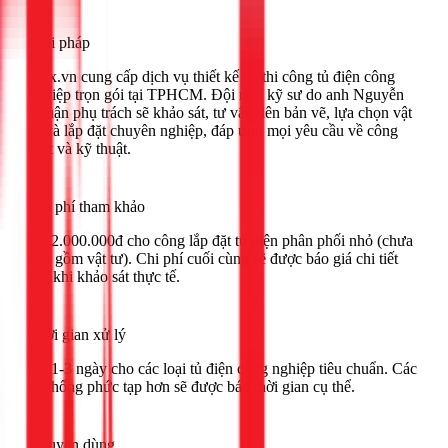
Giải pháp
1Fix.vn cung cấp dịch vụ thiết kế và thi công tủ điện công
nghiệp trọn gói tại TPHCM. Đội ngũ kỹ sư do anh Nguyễn
Thuận phụ trách sẽ khảo sát, tư vấn, lên bản vẽ, lựa chọn vật
tư và lắp đặt chuyên nghiệp, đáp ứng mọi yêu cầu về công
suất và kỹ thuật.
Chi phí tham khảo
Từ 2.000.000đ cho công lắp đặt tủ điện phân phối nhỏ (chưa
bao gồm vật tư). Chi phí cuối cùng sẽ được báo giá chi tiết
sau khi khảo sát thực tế.
Thời gian xử lý
Từ 1-3 ngày cho các loại tủ điện công nghiệp tiêu chuẩn. Các
hệ thống phức tạp hơn sẽ được báo thời gian cụ thể.
Khuyên dùng