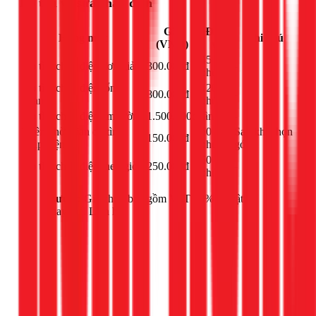
Dò tìm và sửa chập điện
Giá
Đơn
Hạng mục
Ghi chú
(VNĐ)
vị
45
Dò tìm chập điện đơn giản
300.000đ
-
phút
Dò tìm chập điện tổng
120
800.000đ
-
quan
phút
Dò tìm chập điện âm tường
1.500.000đ
lần
-
Thêm thời gian dò tìm
60
Sau khi chọn
150.000đ
chập điện
phút
gói
60
Dò tìm chập điện theo giờ
250.000đ
-
phút
Lưu ý:
Giá chưa bao gồm VAT 10% và vật tư
thay thế. Liên hệ