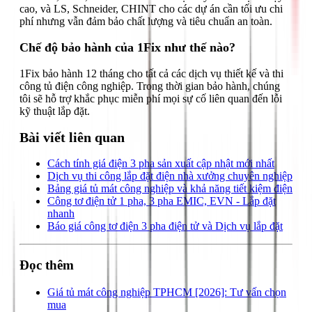
cao, và LS, Schneider, CHINT cho các dự án cần tối ưu chi
phí nhưng vẫn đảm bảo chất lượng và tiêu chuẩn an toàn.
Chế độ bảo hành của 1Fix như thế nào?
1Fix bảo hành 12 tháng cho tất cả các dịch vụ thiết kế và thi
công tủ điện công nghiệp. Trong thời gian bảo hành, chúng
tôi sẽ hỗ trợ khắc phục miễn phí mọi sự cố liên quan đến lỗi
kỹ thuật lắp đặt.
Bài viết liên quan
Cách tính giá điện 3 pha sản xuất cập nhật mới nhất
Dịch vụ thi công lắp đặt điện nhà xưởng chuyên nghiệp
Bảng giá tủ mát công nghiệp và khả năng tiết kiệm điện
Công tơ điện tử 1 pha, 3 pha EMIC, EVN - Lắp đặt
nhanh
Báo giá công tơ điện 3 pha điện tử và Dịch vụ lắp đặt
Đọc thêm
Giá tủ mát công nghiệp TPHCM [2026]: Tư vấn chọn
mua