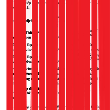
liên hệ trực tiếp 1Fix để nhận báo giá chính xác sau khi khảo
sát MIỄN PHÍ.
Đơn giá
Hạng mục dịch vụ
tham khảo
Ghi chú
(VNĐ)
Áp dụng cho tủ phân
Tư vấn & Thiết kế
Từ
phối, tủ điều khiển
bản vẽ tủ điện
1.500.000
đơn giản.
Nhân công lắp đặt tủ
Từ
Cho tủ dưới 100A,
điện phân phối
2.000.000
chưa bao gồm vật tư.
Điều khiển 1-3 động
Nhân công lắp đặt tủ
Từ
cơ, chưa bao gồm vật
điều khiển động cơ
3.000.000
tư.
Lắp đặt tủ chuyển
Báo giá sau
Phụ thuộc công suất
nguồn tự động (ATS)
khảo sát
máy phát và tải.
Cải tạo, nâng cấp tủ
Báo giá sau
Thay thế thiết bị, đi lại
điện cũ
khảo sát
dây, cân bằng pha.
Dò tìm chập điện âm
Sử dụng thiết bị
tường (cho hệ thống
1.500.000
chuyên dụng.
phức tạp)
Nếu bạn đang có nhu cầu thiết kế, lắp đặt mới hay cải tạo hệ