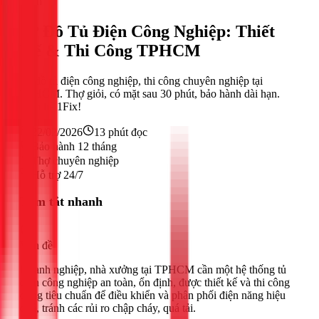
Điện
Sơ Đồ Tủ Điện Công Nghiệp: Thiết
Kế & Thi Công TPHCM
Sơ đồ tủ điện công nghiệp, thi công chuyên nghiệp tại
TPHCM. Thợ giỏi, có mặt sau 30 phút, bảo hành dài hạn.
Liên hệ 1Fix!
22/02/2026
13
phút đọc
Bảo hành 12 tháng
Thợ chuyên nghiệp
Hỗ trợ 24/7
Tóm tắt nhanh
Vấn đề
Doanh nghiệp, nhà xưởng tại TPHCM cần một hệ thống tủ
điện công nghiệp an toàn, ổn định, được thiết kế và thi công
đúng tiêu chuẩn để điều khiển và phân phối điện năng hiệu
quả, tránh các rủi ro chập cháy, quá tải.