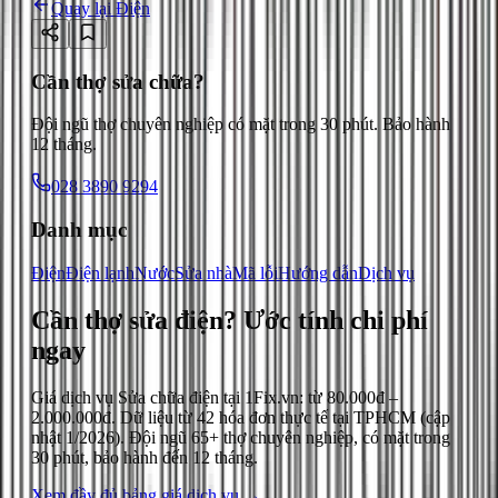
Quay lại
Điện
Cần thợ sửa chữa?
Đội ngũ thợ chuyên nghiệp có mặt trong 30 phút. Bảo hành
12 tháng.
028 3890 9294
Danh mục
Điện
Điện lạnh
Nước
Sửa nhà
Mã lỗi
Hướng dẫn
Dịch vụ
Cần thợ sửa điện?
Ước tính chi phí
ngay
Giá dịch vụ
Sửa chữa điện
tại 1Fix.vn: từ
80.000đ
–
2.000.000đ
. Dữ liệu từ
42
hóa đơn thực tế tại TPHCM (cập
nhật
1/2026
). Đội ngũ 65+ thợ chuyên nghiệp, có mặt trong
30 phút, bảo hành đến 12 tháng.
Xem đầy đủ bảng giá dịch vụ →