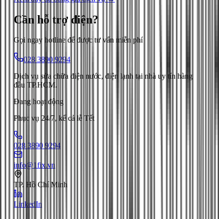
Cần hỗ trợ
điện
?
Gọi ngay hotline để được tư vấn miễn phí
028 3890 9294
Dịch vụ sửa chữa điện nước, điện lạnh tại nhà uy tín hàng
đầu TP.HCM.
Đang hoạt động
Phục vụ 24/7, kể cả lễ Tết
028 3890 9294
info@1fix.vn
TP. Hồ Chí Minh
LinkedIn