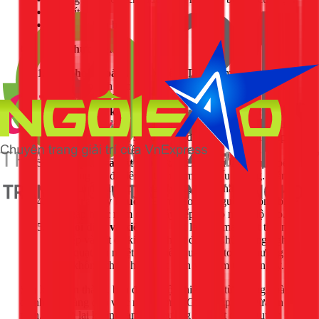
Tua vít.
Găng tay bảo hộ.
Các bước thực hiện:
Ngắt hoàn toàn nguồn điện:
Tắt aptomat (CB) tổng
hoặc rút phích cắm của bếp. Đây là bước bắt buộc để
đảm bảo an toàn.
Đặt bếp vào khung:
Nhẹ nhàng lật ngửa bếp từ, sau
đó đặt khung lên trên sao cho các góc khớp với nhau.
Một số loại khung sẽ có ốc vít đi kèm để cố định bếp
vào khung. Hãy siết chặt các ốc này.
Lật bếp lại và đặt vào vị trí:
Cẩn thận lật cả cụm bếp
và khung lại, đặt lên vị trí bạn muốn nấu nướng. Đảm
bảo bề mặt đặt bếp bằng phẳng, chắc chắn.
Kiểm tra dây nguồn:
Đảm bảo dây nguồn không bị
cấn, gập hoặc nằm dưới đáy bếp nơi có nhiệt độ cao.
Kết nối điện và kiểm tra:
Bật lại aptomat. Đặt thử nồi
lên bếp và bật để kiểm tra hoạt động. Chú ý lắng nghe
tiếng quạt tản nhiệt chạy, nếu quạt kêu to bất thường
hoặc không chạy, hãy ngắt điện và kiểm tra lại ngay.
Sau khi hoàn thành, bạn đã có một chiếc bếp từ dương hoàn
chỉnh, sẵn sàng cho việc nấu nướng. Giải pháp này vừa an
toàn, tiện lợi lại không làm ảnh hưởng đến kết cấu nguyên