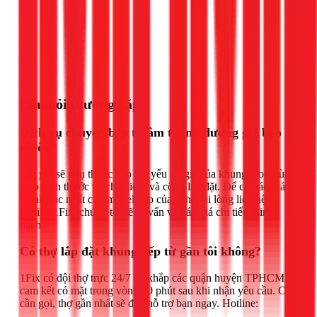
Gọi ngay 1Fix
Câu hỏi thường gặp
Dịch vụ chuyển bếp từ âm thành dương giá bao
nhiêu?
Chi phí sẽ phụ thuộc vào hai yếu tố: giá của khung inox (tùy
theo kích thước và chất liệu) và công lắp đặt. Để có báo giá
chính xác nhất cho model bếp của bạn, vui lòng liên hệ
hotline 1Fix, chúng tôi sẽ tư vấn và báo giá chi tiết, minh
bạch.
Có thợ lắp đặt khung bếp từ gần tôi không?
1Fix có đội thợ trực 24/7 tại khắp các quận huyện TPHCM,
cam kết có mặt trong vòng 30 phút sau khi nhận yêu cầu. Chỉ
cần gọi, thợ gần nhất sẽ đến hỗ trợ bạn ngay. Hotline: