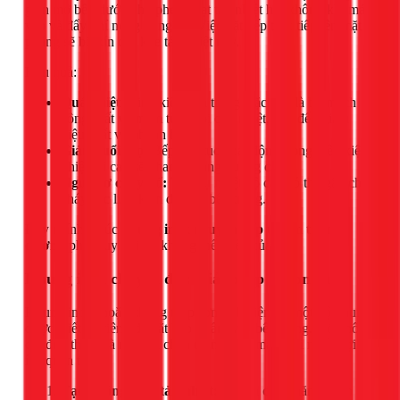
gian mở bên dưới, cho phép quạt tản nhiệt hút không khí mát
vào và đẩy khí nóng ra ngoài. Việc đặt bếp trực tiếp lên mặt
phẳng sẽ bịt kín các khe tản nhiệt này.
Hậu quả:
Quá nhiệt:
Linh kiện bên trong, đặc biệt là bo mạch
công suất và mâm từ, sẽ bị quá nhiệt, dẫn đến giảm
hiệu suất và nhanh hỏng.
Giảm tuổi thọ:
Bếp liên tục hoạt động trong điều kiện
nhiệt độ cao sẽ nhanh chóng xuống cấp.
Nguy cơ cháy nổ:
Tích tụ nhiệt độ cao có thể gây chập
cháy các linh kiện điện tử bên trong.
Đây chính là lúc
khung inox chuyển bếp từ âm thành
dương
phát huy vai trò không thể thiếu của nó.
Khung inox chuyển đổi: Giải pháp 3 trong 1
Khung inox (hoặc khung thép sơn tĩnh điện) là một bộ khung
được thiết kế riêng để đặt bếp từ âm vào bên trong. Nó không
chỉ đơn thuần là một cái chân đế mà còn mang lại nhiều lợi
ích quan trọng:
Tạo không gian tản nhiệt:
Đây là chức năng quan