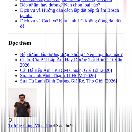
Bếp từ âm hay dương? Nên chọn loại nào?
Dịch vụ và Hướng dẫn cách lắp đặt bếp từ âm Bosch
tại nhà
Dịch vụ và Cách xử lý tủ lạnh LG không đông đá triệt
để
Đọc thêm
Bếp từ âm lắp dương được không? Nên chọn loại nào?
Chậu Rửa Bát Lắp Âm Hay Dương Tốt Hơn? Tư Vấn
2026
Cắt Đá Bếp Âm TPHCM Chuẩn, Giá Tốt [2026]
Sửa tủ lạnh Bình Thạnh TPHCM [2026]
Sửa Tủ Lạnh Bình Dương Giá Rẻ, Thợ Giỏi [2026]
Trương Công Việt Trân
Xác thực