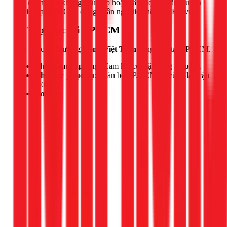
vấn chọn mua khung phù hợp hoặc cần thợ lắp đặt chuyên
nghiệp tại TPHCM, đừng ngần ngại liên hệ với 1Fix.vn.
📍 Thợ trực tại TPHCM
Đội thợ của
Trương Công Việt Trân
đang trực tại TPHCM.
Thời gian đáp ứng:
Cam kết có mặt trong
30 phút
Khu vực phục vụ:
Toàn bộ TP.HCM và vùng lân cận
(50km)
Hotline: