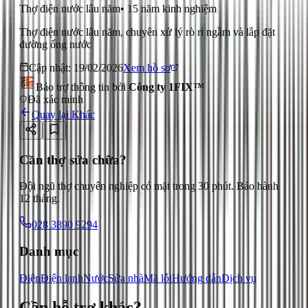
Thợ điện nước lâu năm
•
15
năm kinh nghiệm
Thợ điện nước lâu năm, chuyên xử lý rò rỉ ngầm và lắp đặt
đường ống nước
Cập nhật:
19/02/2026
Xem hồ sơ
Bảo trợ thông tin bởi
Công ty 1FIX™
Đã xác minh
Quay lại
Khác
Cần thợ sửa chữa?
Đội ngũ thợ chuyên nghiệp có mặt trong 30 phút. Bảo hành
12 tháng.
028 3890 9294
Danh mục
Điện
Điện lạnh
Nước
Sửa nhà
Mã lỗi
Hướng dẫn
Dịch vụ
Cần hỗ trợ
khác
?