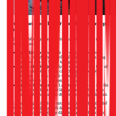
Lưu ý quan trọng khi sử dụng bếp từ âm lắp
dương
Để đảm bảo bếp hoạt động bền bỉ và an toàn, hãy ghi nhớ
những điểm sau:
Vị trí đặt bếp:
Không đặt bếp sát tường hoặc trong
góc kẹt. Hãy để khoảng trống tối thiểu 10-15cm xung
quanh và phía sau bếp để không khí lưu thông.
Nguồn điện ổn định:
Bếp từ có công suất lớn. Hãy sử
dụng ổ cắm riêng, không cắm chung với các thiết bị
công suất cao khác như lò vi sóng, ấm siêu tốc. Tốt
nhất là kết nối qua một aptomat riêng.
Vệ sinh thường xuyên:
Lau chùi mặt kính sau mỗi lần
nấu. Định kỳ kiểm tra và làm sạch bụi bẩn bám ở các
khe tản nhiệt và quạt gió để đảm bảo hiệu quả làm mát.
Việc chuyển bếp từ âm thành dương là một giải pháp tình thế
tuyệt vời, giúp bạn tận dụng tối đa công năng của thiết bị
trong khi chờ đợi điều kiện lắp đặt lý tưởng. Nếu bạn cần tư