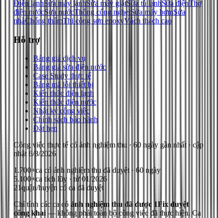
Điện lạnh
Sửa máy lạnh
Sửa máy giặt
Sửa tủ lạnh
Sửa điện
Thợ
điện nước
Sửa nước
Thông cống nghẹt
Sửa máy bơm
Sửa
nhà
Chống thấm
Thi công sơn epoxy
Vách thạch cao
Hỗ trợ
Bảng giá dịch vụ
Bảng giá sửa điện nước
Case Study thực tế
Bảng mã lỗi thiết bị
Kiến thức điện lạnh
Kiến thức điện nước
Nhật ký công việc
Chính sách bảo hành
Đặt hẹn
Công việc thực tế có ảnh nghiệm thu
· 60 ngày gần nhất
· cập
nhật
6/8/2026
1.700+
ca có ảnh nghiệm thu đã duyệt · 60 ngày
5.100+
ca tích lũy · từ 01/2026
21
quận/huyện có ca đã duyệt
Chỉ tính các ca có
ảnh nghiệm thu đã được 1Fix duyệt
công khai
— không phải toàn bộ công việc đã thực hiện.
Ca