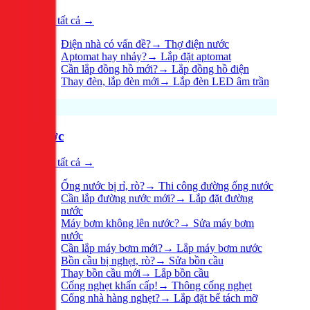
Xem tất cả →
Điện nhà có vấn đề?
→
Thợ điện nước
Aptomat hay nhảy?
→
Lắp đặt aptomat
Cần lắp đồng hồ mới?
→
Lắp đồng hồ điện
Thay đèn, lắp đèn mới
→
Lắp đèn LED âm trần
Nước
Xem tất cả →
Ống nước bị rỉ, rò?
→
Thi công đường ống nước
Cần lắp đường nước mới?
→
Lắp đặt đường
nước
Máy bơm không lên nước?
→
Sửa máy bơm
nước
Cần lắp máy bơm mới?
→
Lắp máy bơm nước
Bồn cầu bị nghẹt, rò?
→
Sửa bồn cầu
Thay bồn cầu mới
→
Lắp bồn cầu
Cống nghẹt khẩn cấp!
→
Thông cống nghẹt
Cống nhà hàng nghẹt?
→
Lắp đặt bể tách mỡ