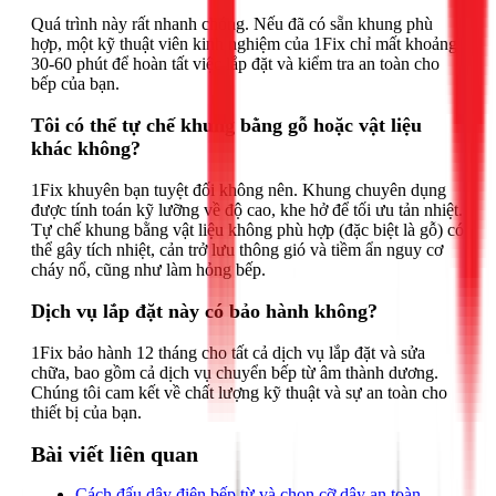
Quá trình này rất nhanh chóng. Nếu đã có sẵn khung phù
hợp, một kỹ thuật viên kinh nghiệm của 1Fix chỉ mất khoảng
30-60 phút để hoàn tất việc lắp đặt và kiểm tra an toàn cho
bếp của bạn.
Tôi có thể tự chế khung bằng gỗ hoặc vật liệu
khác không?
1Fix khuyên bạn tuyệt đối không nên. Khung chuyên dụng
được tính toán kỹ lưỡng về độ cao, khe hở để tối ưu tản nhiệt.
Tự chế khung bằng vật liệu không phù hợp (đặc biệt là gỗ) có
thể gây tích nhiệt, cản trở lưu thông gió và tiềm ẩn nguy cơ
cháy nổ, cũng như làm hỏng bếp.
Dịch vụ lắp đặt này có bảo hành không?
1Fix bảo hành 12 tháng cho tất cả dịch vụ lắp đặt và sửa
chữa, bao gồm cả dịch vụ chuyển bếp từ âm thành dương.
Chúng tôi cam kết về chất lượng kỹ thuật và sự an toàn cho
thiết bị của bạn.
Bài viết liên quan
Cách đấu dây điện bếp từ và chọn cỡ dây an toàn