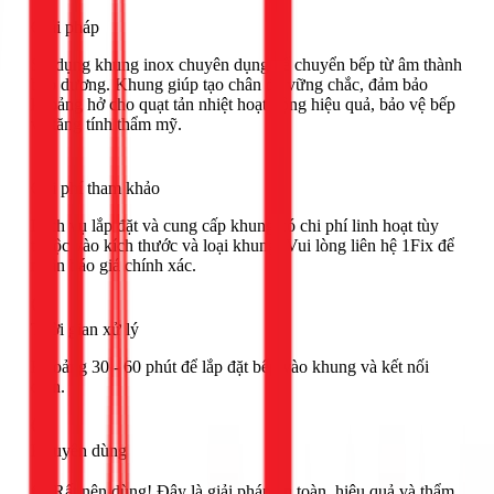
Giải pháp
Sử dụng khung inox chuyên dụng để chuyển bếp từ âm thành
bếp dương. Khung giúp tạo chân đế vững chắc, đảm bảo
khoảng hở cho quạt tản nhiệt hoạt động hiệu quả, bảo vệ bếp
và tăng tính thẩm mỹ.
Chi phí tham khảo
Dịch vụ lắp đặt và cung cấp khung có chi phí linh hoạt tùy
thuộc vào kích thước và loại khung. Vui lòng liên hệ 1Fix để
nhận báo giá chính xác.
Thời gian xử lý
Khoảng 30 - 60 phút để lắp đặt bếp vào khung và kết nối
điện.
Khuyên dùng
🟢 Rất nên dùng! Đây là giải pháp an toàn, hiệu quả và thẩm