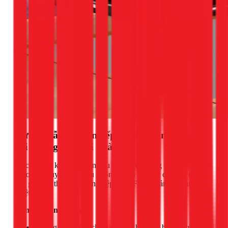
Hướng dẫn chuyển bếp từ âm thành dương
với khung inox tại nhà
Việc lắp đặt khá đơn giản nếu bạn có đủ dụng cụ và một chút
khéo léo. Tuy nhiên, nếu không tự tin về việc đấu nối điện,
hãy gọi cho thợ chuyên nghiệp của 1Fix để đảm bảo an toàn
tuyệt đối.
Dụng cụ cần chuẩn bị:
Khung inox có kích thước phù hợp với bếp từ của bạn.