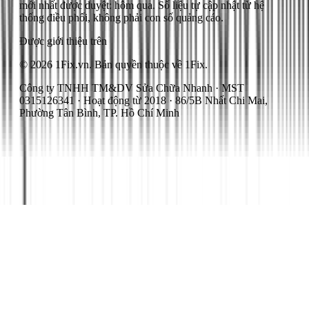
mới nhất được duyệt: hôm qua.
Số liệu tự cập nhật từ hệ
thống điều phối, không phải con số quảng cáo.
Được giới thiệu trên
© 2026 1Fix.vn. Bản quyền thuộc về 1Fix.
Công ty TNHH TM&DV Sửa Chữa Nhanh · MST
0315126341 · Hoạt động từ 2018 · 86/5B Nhất Chi Mai,
Phường Tân Bình, TP. Hồ Chí Minh