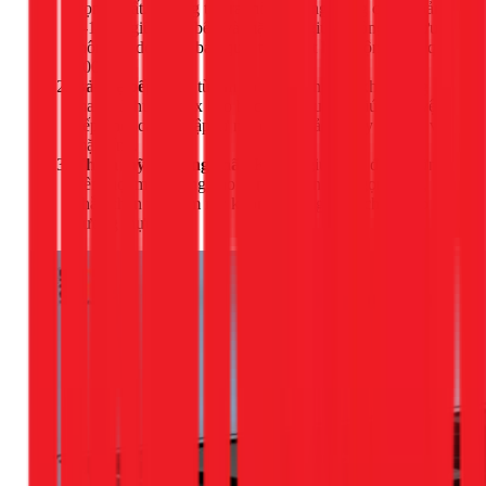
trọng nhất. Khung tạo ra một khoảng trống cao khoảng
8-10cm giữa đáy bếp và mặt bàn, giúp không khí lưu
thông tự do, đảm bảo quạt tản nhiệt hoạt động hiệu quả
100%.
Bảo vệ bếp:
Bếp từ âm có các cạnh kính khá mỏng
manh. Khung inox bao bọc xung quanh, giúp bảo vệ
bếp khỏi các va đập từ nồi chảo, giảm nguy cơ nứt, vỡ
mặt kính.
Thẩm mỹ và vững chãi:
Khung giúp bếp đứng vững
trên mọi mặt phẳng, tạo nên một tổng thể gọn gàng,
chắc chắn và thẩm mỹ không khác gì một chiếc bếp từ
dương thực thụ.