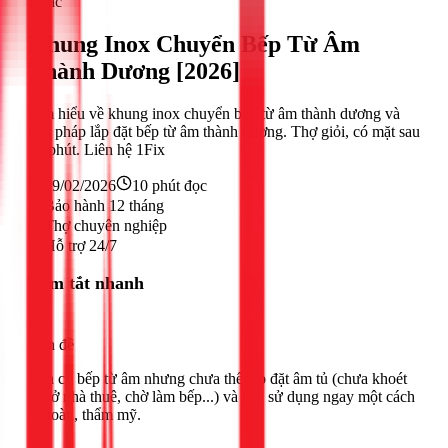
Khác
Khung Inox Chuyển Bếp Từ Âm
Thành Dương [2026]
Tìm hiểu về khung inox chuyển bếp từ âm thành dương và
giải pháp lắp đặt bếp từ âm thành dương. Thợ giỏi, có mặt sau
30 phút. Liên hệ 1Fix
19/02/2026
10
phút đọc
Bảo hành 12 tháng
Thợ chuyên nghiệp
Hỗ trợ 24/7
Tóm tắt nhanh
Vấn đề
Bạn có bếp từ âm nhưng chưa thể lắp đặt âm tủ (chưa khoét
đá, ở nhà thuê, chờ làm bếp...) và cần sử dụng ngay một cách
an toàn, thẩm mỹ.