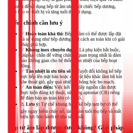
mỹ nhất để sử dụng bếp từ âm như một chiếc bếp dương,
giúp bảo vệ thiết bị và tăng tuổi thọ sử dụng.
Điểm chính cần lưu ý
✅
Hoàn toàn khả thi:
Bếp từ âm có thể được lắp đặt
và sử dụng như bếp dương một cách an toàn khi có giải
pháp phù hợp.
✅
Khung inox chuyên dụng:
Là phụ kiện bắt buộc,
giúp tạo chân đế vững chãi và quan trọng nhất là đảm
bảo không gian cho hệ thống tản nhiệt của bếp hoạt
động.
✅
Tản nhiệt là ưu tiên số 1:
Tuyệt đối không kê bếp
trực tiếp lên mặt bàn hoặc các vật liệu khác làm bít kín
khe thoát gió, gây quá nhiệt và hỏng hóc bo mạch.
✅
An toàn điện:
Việc kết nối dây nguồn cần được
thực hiện đúng kỹ thuật, sử dụng aptomat (CB) riêng
để đảm bảo an toàn khi có sự cố.
⚠️
Lưu ý:
Tự chế khung hoặc kê bếp tạm bợ có thể
gây nguy hiểm cháy nổ, làm giảm tuổi thọ bếp và mất
hiệu lực bảo hành từ nhà sản xuất.
Bếp từ âm lắp dương được không? Giải pháp