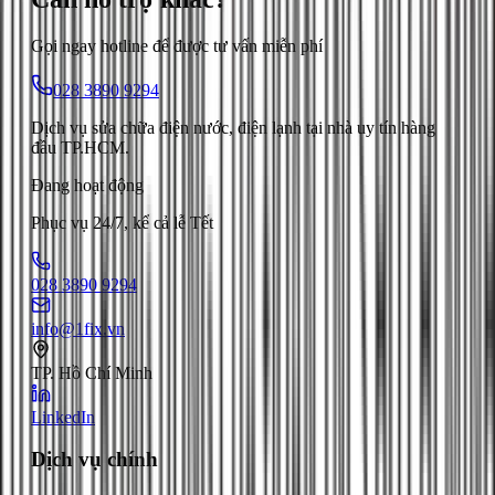
Gọi ngay hotline để được tư vấn miễn phí
028 3890 9294
Dịch vụ sửa chữa điện nước, điện lạnh tại nhà uy tín hàng
đầu TP.HCM.
Đang hoạt động
Phục vụ 24/7, kể cả lễ Tết
028 3890 9294
info@1fix.vn
TP. Hồ Chí Minh
LinkedIn
Dịch vụ chính