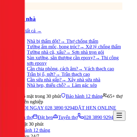
Sửa nhà
Xem tất cả →
Nhà bị thấm dột?
→
Thợ chống thấm
Tường ẩm mốc, bong tróc?
→
Xử lý chống thấm
Tường nhà cũ, xấu?
→
Sơn nhà trọn gói
Sàn xưởng, sân thượng cần epoxy?
→
Thi công
sơn epoxy
Cần chia phòng, cách âm?
→
Vách thạch cao
Trần bị ố, nứt?
→
Trần thạch cao
Cần sửa nhà gấp?
→
Xây nhà sửa nhà
Nhà hẹp, thiếu chỗ?
→
Làm gác xép
Có mặt trong 30 phút
Bảo hành 12 tháng
65+ thợ
chuyên nghiệp
GỌI NGAY 028 3890 9294
ĐẶT HẸN ONLINE
Tuyển thợ
Đặt hẹn
Tuyển thợ
028 3890 9294
Có mặt 30 phút
Bảo hành 12 tháng
Phục vụ 24/7