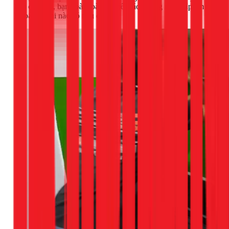
bản của bếp, bạn hoàn toàn có thể tháo khung ra và lắp âm trở
lại bất cứ khi nào có nhu cầu.