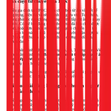
toàn diện từ chuyên gia 1Fix
Nhiều gia đình tại TPHCM lựa chọn bếp từ âm vì thiết kế
sang trọng, hiện đại và nhiều tính năng ưu việt. Tuy nhiên,
không phải lúc nào chúng ta cũng có thể lắp đặt âm tủ ngay
lập tức. Có thể bạn đang ở nhà thuê, mặt đá bếp chưa được
khoét, hoặc đơn giản là muốn linh hoạt di chuyển bếp khi
cần. Câu hỏi mà đội ngũ 1Fix thường xuyên nhận được là:
"Liệu có thể chuyển bếp từ âm thành dương để dùng tạm
được không?"
Với 15 năm kinh nghiệm trong ngành, tôi, Trương Công Việt
Trân, khẳng định rằng:
Bạn hoàn toàn có thể lắp bếp từ âm
thành bếp dương
, miễn là thực hiện đúng kỹ thuật và sử
dụng phụ kiện hỗ trợ chuyên dụng.
Trong bài viết này, chúng ta sẽ cùng tìm hiểu giải pháp tối ưu
và an toàn nhất: sử dụng khung inox chuyển đổi.
Tại sao phải dùng khung khi chuyển bếp từ
âm thành dương?
Nhiều người cho rằng chỉ cần đặt bếp từ âm lên mặt bàn là có
thể sử dụng. Đây là một quan niệm cực kỳ sai lầm và nguy
hiểm. Bếp từ âm được thiết kế để lắp đặt trong một không