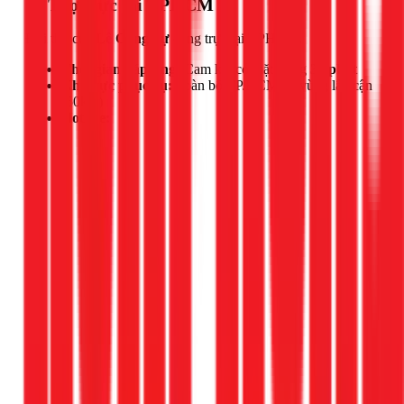
📍 Thợ trực tại TPHCM
Đội thợ của
Lê Công Sự
đang trực tại TPHCM.
Thời gian đáp ứng:
Cam kết có mặt trong
30 phút
Khu vực phục vụ:
Toàn bộ TP.HCM và vùng lân cận
(50km)
Hotline: