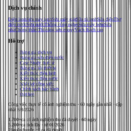
Dịch vụ chính
Điện lạnh
Sửa máy lạnh
Sửa máy giặt
Sửa tủ lạnh
Sửa điện
Thợ
điện nước
Sửa nước
Thông cống nghẹt
Sửa máy bơm
Sửa
nhà
Chống thấm
Thi công sơn epoxy
Vách thạch cao
Hỗ trợ
Bảng giá dịch vụ
Bảng giá sửa điện nước
Case Study thực tế
Bảng mã lỗi thiết bị
Kiến thức điện lạnh
Kiến thức điện nước
Nhật ký công việc
Chính sách bảo hành
Đặt hẹn
Công việc thực tế có ảnh nghiệm thu
· 60 ngày gần nhất
· cập
nhật
8/8/2026
1.700+
ca có ảnh nghiệm thu đã duyệt · 60 ngày
5.200+
ca tích lũy · từ 01/2026
21
quận/huyện có ca đã duyệt