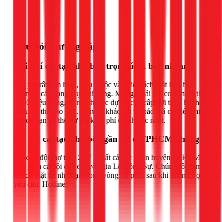
Gọi ngay 1Fix
Câu hỏi thường gặp
Chi phí cải tạo nhà bếp trọn gói là bao nhiêu?
Chi phí rất linh hoạt, phụ thuộc vào diện tích, vật liệu bạn
chọn và các hạng mục thi công. Một gói cải tạo cơ bản có thể
từ 20 triệu đồng, trong khi các dự án cao cấp với thiết bị nhập
khẩu có thể cao hơn. 1Fix sẽ khảo sát và báo giá chi tiết, miễn
phí để bạn có thể dự trù kinh phí chính xác nhất.
Có thợ cải tạo nhà bếp gần tôi ở TPHCM không?
1Fix có đội thợ trực 24/7 tại tất cả các quận huyện TPHCM,
bao gồm cả đội của chuyên gia Lê Công Sự. Chúng tôi cam
kết có mặt tại nhà bạn trong vòng 30 phút sau khi nhận được
yêu cầu. Hotline: