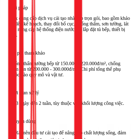
Giải pháp
1Fix cung cấp dịch vụ cải tạo nhà bếp trọn gói, bao gồm khảo
sát, lên kế hoạch, thay đổi bố cục, chống thấm, sơn tường, lát
sàn, nâng cấp hệ thống điện nước, và lắp đặt tủ bếp, thiết bị
mới.
Chi phí tham khảo
Chống thấm tường bếp từ 150.000 - 220.000đ/m², chống
thấm sàn từ 200.000 - 300.000đ/m². Chi phí tổng thể phụ
thuộc vào quy mô và vật tư.
Thời gian xử lý
Từ 3 ngày đến 2 tuần, tùy thuộc vào khối lượng công việc.
Khuyên dùng
🟢 Rất nên đầu tư cải tạo để nâng cao chất lượng sống, đảm