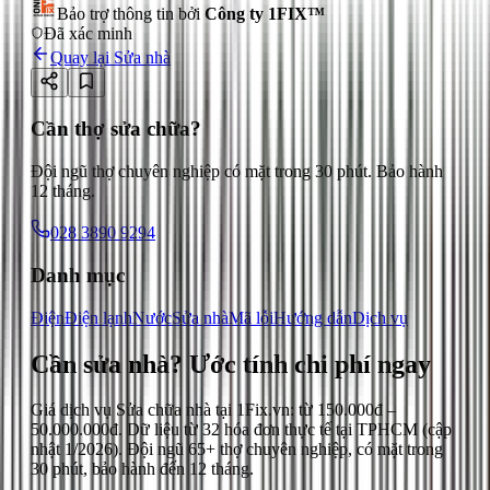
Bảo trợ thông tin bởi
Công ty 1FIX™
Đã xác minh
Quay lại
Sửa nhà
Cần thợ sửa chữa?
Đội ngũ thợ chuyên nghiệp có mặt trong 30 phút. Bảo hành
12 tháng.
028 3890 9294
Danh mục
Điện
Điện lạnh
Nước
Sửa nhà
Mã lỗi
Hướng dẫn
Dịch vụ
Cần sửa nhà?
Ước tính chi phí ngay
Giá dịch vụ
Sửa chữa nhà
tại 1Fix.vn: từ
150.000đ
–
50.000.000đ
. Dữ liệu từ
32
hóa đơn thực tế tại TPHCM (cập
nhật
1/2026
). Đội ngũ 65+ thợ chuyên nghiệp, có mặt trong
30 phút, bảo hành đến 12 tháng.