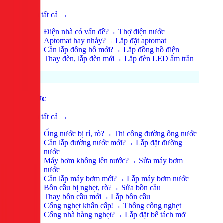
Xem tất cả →
Điện nhà có vấn đề?
→
Thợ điện nước
Aptomat hay nhảy?
→
Lắp đặt aptomat
Cần lắp đồng hồ mới?
→
Lắp đồng hồ điện
Thay đèn, lắp đèn mới
→
Lắp đèn LED âm trần
Nước
Xem tất cả →
Ống nước bị rỉ, rò?
→
Thi công đường ống nước
Cần lắp đường nước mới?
→
Lắp đặt đường
nước
Máy bơm không lên nước?
→
Sửa máy bơm
nước
Cần lắp máy bơm mới?
→
Lắp máy bơm nước
Bồn cầu bị nghẹt, rò?
→
Sửa bồn cầu
Thay bồn cầu mới
→
Lắp bồn cầu
Cống nghẹt khẩn cấp!
→
Thông cống nghẹt
Cống nhà hàng nghẹt?
→
Lắp đặt bể tách mỡ