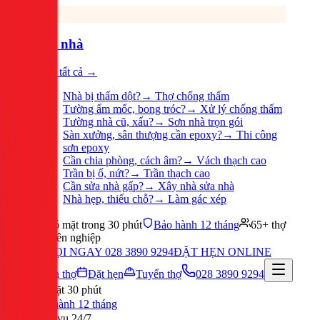
Sửa nhà
Xem tất cả →
Nhà bị thấm dột?
→
Thợ chống thấm
Tường ẩm mốc, bong tróc?
→
Xử lý chống thấm
Tường nhà cũ, xấu?
→
Sơn nhà trọn gói
Sàn xưởng, sân thượng cần epoxy?
→
Thi công
sơn epoxy
Cần chia phòng, cách âm?
→
Vách thạch cao
Trần bị ố, nứt?
→
Trần thạch cao
Cần sửa nhà gấp?
→
Xây nhà sửa nhà
Nhà hẹp, thiếu chỗ?
→
Làm gác xép
Có mặt trong 30 phút
Bảo hành 12 tháng
65+ thợ
chuyên nghiệp
GỌI NGAY 028 3890 9294
ĐẶT HẸN ONLINE
Tuyển thợ
Đặt hẹn
Tuyển thợ
028 3890 9294
Có mặt 30 phút
Bảo hành 12 tháng
Phục vụ 24/7