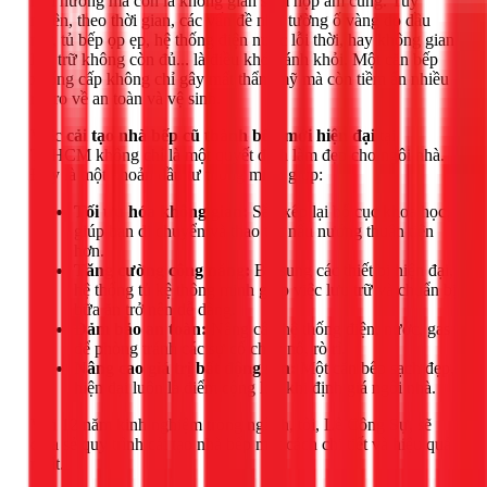
nấu nướng mà còn là không gian sum họp ấm cúng. Tuy
nhiên, theo thời gian, các vấn đề như tường ố vàng do dầu
mỡ, tủ bếp ọp ẹp, hệ thống điện nước lỗi thời, hay không gian
lưu trữ không còn đủ... là điều khó tránh khỏi. Một căn bếp
xuống cấp không chỉ gây mất thẩm mỹ mà còn tiềm ẩn nhiều
rủi ro về an toàn và vệ sinh.
Việc
cải tạo nhà bếp cũ thành bếp mới hiện đại
tại
TPHCM không chỉ là một quyết định làm đẹp cho ngôi nhà.
Đây là một khoản đầu tư thông minh giúp:
Tối ưu hóa không gian:
Sắp xếp lại bố cục khoa học,
giúp bạn di chuyển và thao tác nấu nướng thuận tiện
hơn.
Tăng cường công năng:
Bổ sung các thiết bị hiện đại,
hệ thống tủ kệ thông minh giúp việc lưu trữ và chuẩn bị
bữa ăn trở nên dễ dàng.
Đảm bảo an toàn:
Nâng cấp hệ thống điện, nước, gas
để phòng tránh các sự cố cháy nổ, rò rỉ.
Nâng cao giá trị bất động sản:
Một căn bếp sạch đẹp,
hiện đại luôn là điểm cộng lớn khi định giá ngôi nhà.
Với 12 năm kinh nghiệm trong ngành, tôi, Lê Công Sự, sẽ
chia sẻ quy trình cải tạo nhà bếp một cách chi tiết và hiệu quả
nhất.