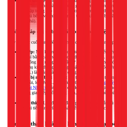
Chiếu sáng:
Kết hợp nhiều nguồn sáng khác nhau: ánh
sáng chung cho toàn bộ không gian (đèn ốp trần), ánh
sáng tập trung cho khu vực thao tác (đèn LED thanh
dưới tủ bếp), và ánh sáng trang trí cho khu vực bàn ăn
(đèn thả).
Bước 5: Lắp đặt tủ bếp, thiết bị và hoàn thiện
Đây là bước cuối cùng để hoàn thiện diện mạo cho căn bếp.
Tủ bếp:
Nếu khung tủ cũ còn tốt, bạn có thể tiết kiệm
chi phí bằng cách sơn lại hoặc thay mới cánh tủ. Nếu tủ
đã xuống cấp nặng, việc đầu tư một hệ tủ bếp mới với
các phụ kiện thông minh (giá bát nâng hạ, kệ góc liên
hoàn...) là hoàn toàn xứng đáng.
Thiết bị nhà bếp:
Lắp đặt các thiết bị như bếp từ, máy
hút mùi, lò nướng... theo đúng thiết kế. Việc
Lắp máy
rửa bát Nhật cũ
hút mùi là cực kỳ cần thiết để giữ cho
không gian bếp luôn trong lành, không bị ám mùi thức
ăn.
Hoàn thiện:
Lắp đặt mặt đá bếp, vòi rửa, tay nắm tủ và
các chi tiết trang trí nhỏ khác để tạo điểm nhấn cuối
cùng.
Bảng giá tham khảo các hạng mục cải tạo bếp