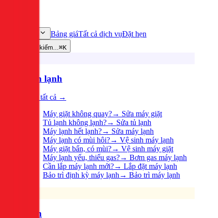
Bảng giá
Tất cả dịch vụ
Đặt hẹn
Dịch vụ
Tìm kiếm...
⌘K
Điện lạnh
Xem tất cả →
Máy giặt không quay?
→
Sửa máy giặt
Tủ lạnh không lạnh?
→
Sửa tủ lạnh
Máy lạnh hết lạnh?
→
Sửa máy lạnh
Máy lạnh có mùi hôi?
→
Vệ sinh máy lạnh
Máy giặt bẩn, có mùi?
→
Vệ sinh máy giặt
Máy lạnh yếu, thiếu gas?
→
Bơm gas máy lạnh
Cần lắp máy lạnh mới?
→
Lắp đặt máy lạnh
Bảo trì định kỳ máy lạnh
→
Bảo trì máy lạnh
Điện