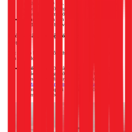
rộng rãi và sạch sẽ hơn. Một giải pháp khác là ốp gạch
men hoặc kính cường lực cho khu vực tường bếp, giúp
việc lau chùi dầu mỡ trở nên cực kỳ đơn giản.
Lát sàn:
Sàn gạch men chống trơn trượt là lựa chọn
hàng đầu cho nhà bếp vì độ bền cao và dễ vệ sinh.
Bước 4: Nâng cấp hệ thống điện, nước và chiếu
sáng
Một căn bếp hiện đại không thể thiếu hệ thống điện nước an
toàn và tiện lợi.
Hệ thống nước:
Đây là thời điểm thích hợp để thay
mới các đường ống nước đã cũ, lắp đặt thêm đường
nước nóng, hoặc di chuyển vị trí chậu rửa. Việc thay
thế
Sửa chữa bồn rửa mặt bị xệ, bồn rửa mặt bị nứt
chén mới cũng giúp cải thiện đáng kể công năng và
thẩm mỹ cho căn bếp.