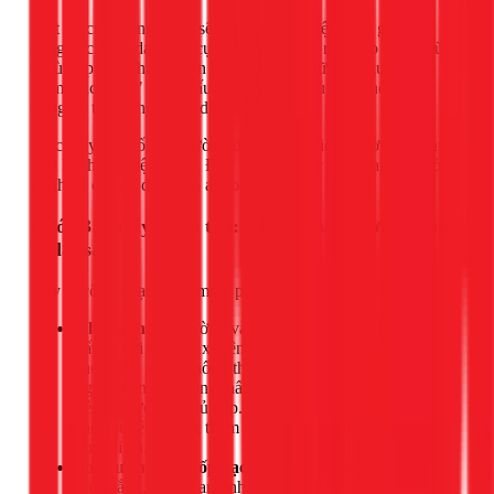
Một bố cục thông minh sẽ giúp bạn tiết kiệm thời gian và
công sức. Các dạng bố cục phổ biến hiện nay bao gồm chữ I
(phù hợp cho không gian hẹp), chữ L, chữ U. Nguyên tắc
"tam giác vàng" (Bếp nấu - Chậu rửa - Tủ lạnh) nên được áp
dụng để tối ưu hóa việc di chuyển.
Việc thay đổi bố cục thường đi kèm với việc di dời hoặc làm
mới hệ thống điện nước. Đây là công việc phức tạp, đòi hỏi
kỹ thuật cao để đảm bảo an toàn.
Bước 3: Xử lý phần thô: Chống thấm, sơn tường
và lát sàn
Đây là công đoạn "làm mới" phần khung của căn bếp.
Chống thấm:
Tường và sàn khu vực chậu rửa, bếp
nấu là nơi thường xuyên tiếp xúc với nước và độ ẩm
cao. Việc xử lý chống thấm kỹ lưỡng ngay từ đầu sẽ
ngăn chặn tình trạng thấm dột, ẩm mốc về sau, bảo vệ
kết cấu tường và tủ bếp. Tại 1Fix, chúng tôi sử dụng
các vật liệu chống thấm chuyên dụng để đảm bảo hiệu
quả tối đa.
Sơn tường hoặc ốp gạch:
Lựa chọn màu sơn sáng
như trắng, kem, xanh nhạt sẽ giúp không gian trông