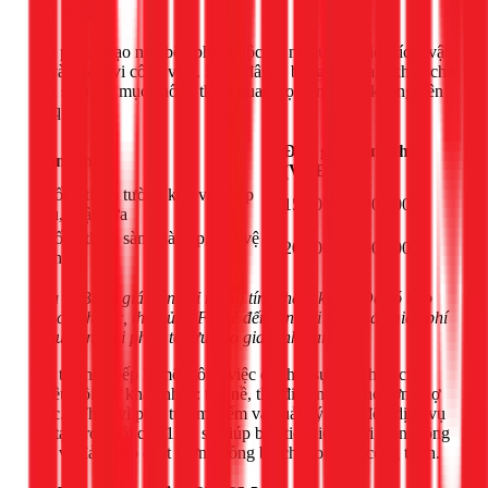
tại 1Fix
Chi phí cải tạo nhà bếp phụ thuộc rất nhiều vào diện tích, vật
tư và phạm vi công việc. Dưới đây là bảng giá tham khảo cho
một số hạng mục chống thấm quan trọng mà bạn không nên
bỏ qua:
Đơn giá tham khảo
Hạng mục
(VNĐ/m²)
Chống thấm tường khu vực bếp
150.000 - 220.000đ
nấu, chậu rửa
Chống thấm sàn nhà bếp, nhà vệ
200.000 - 300.000đ
sinh
Lưu ý: Bảng giá trên chỉ mang tính tham khảo. Để có báo
giá chính xác, thợ của 1Fix sẽ đến tận nơi khảo sát miễn phí
và tư vấn giải pháp tối ưu cho gia đình bạn.
Cải tạo nhà bếp là một công việc đòi hỏi sự phối hợp của
nhiều đội thợ khác nhau: thợ nề, thợ điện nước, thợ sơn, thợ
mộc... Thay vì phải tự tìm kiếm và quản lý từng đội, dịch vụ
cải tạo trọn gói của 1Fix sẽ giúp bạn tiết kiệm thời gian, công
sức và đảm bảo chất lượng đồng bộ cho toàn bộ công trình.