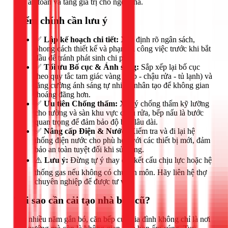
bảo an toàn và tăng giá trị cho ngôi nhà.
Điểm chính cần lưu ý
✅
Lập kế hoạch chi tiết:
Xác định rõ ngân sách,
phong cách thiết kế và phạm vi công việc trước khi bắt
đầu để tránh phát sinh chi phí.
✅
Tối ưu Bố cục & Ánh sáng:
Sắp xếp lại bố cục
theo quy tắc tam giác vàng (bếp - chậu rửa - tủ lạnh) và
tăng cường ánh sáng tự nhiên, nhân tạo để không gian
thoáng đãng hơn.
✅
Ưu tiên Chống thấm:
Xử lý chống thấm kỹ lưỡng
cho tường và sàn khu vực chậu rửa, bếp nấu là bước
quan trọng để đảm bảo độ bền lâu dài.
✅
Nâng cấp Điện & Nước:
Kiểm tra và đi lại hệ
thống điện nước cho phù hợp với các thiết bị mới, đảm
bảo an toàn tuyệt đối khi sử dụng.
⚠️
Lưu ý:
Đừng tự ý thay đổi kết cấu chịu lực hoặc hệ
thống gas nếu không có chuyên môn. Hãy liên hệ thợ
chuyên nghiệp để được tư vấn.
Tại sao cần cải tạo nhà bếp cũ?
Sau nhiều năm gắn bó, căn bếp của gia đình không chỉ là nơi