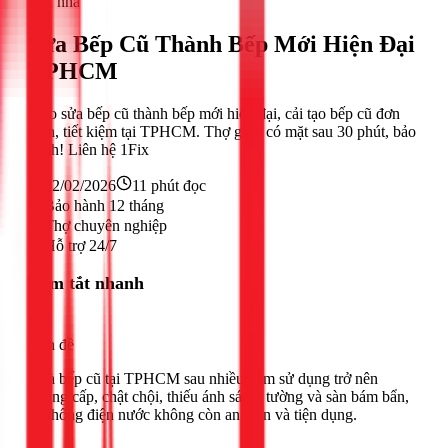
Sửa nhà
Sửa Bếp Cũ Thành Bếp Mới Hiện Đại
TPHCM
Mẹo sửa bếp cũ thành bếp mới hiện đại, cải tạo bếp cũ đơn
giản, tiết kiệm tại TPHCM. Thợ giỏi, có mặt sau 30 phút, bảo
hành! Liên hệ 1Fix
22/02/2026
11
phút đọc
Bảo hành 12 tháng
Thợ chuyên nghiệp
Hỗ trợ 24/7
Tóm tắt nhanh
Vấn đề
Nhà bếp cũ tại TPHCM sau nhiều năm sử dụng trở nên
xuống cấp, chật chội, thiếu ánh sáng, tường và sàn bám bẩn,
hệ thống điện nước không còn an toàn và tiện dụng.