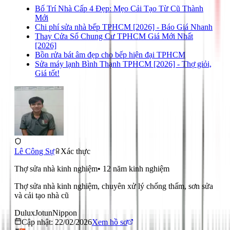
Bố Trí Nhà Cấp 4 Đẹp: Mẹo Cải Tạo Từ Cũ Thành
Mới
Chi phí sửa nhà bếp TPHCM [2026] - Báo Giá Nhanh
Thay Cửa Sổ Chung Cư TPHCM Giá Mới Nhất
[2026]
Bồn rửa bát âm đẹp cho bếp hiện đại TPHCM
Sửa máy lạnh Bình Thạnh TPHCM [2026] - Thợ giỏi,
Giá tốt!
Lê Công Sự
Xác thực
Thợ sửa nhà kinh nghiệm
•
12
năm kinh nghiệm
Thợ sửa nhà kinh nghiệm, chuyên xử lý chống thấm, sơn sửa
và cải tạo nhà cũ
Dulux
Jotun
Nippon
Cập nhật:
22/02/2026
Xem hồ sơ