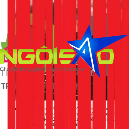
Hệ thống điện:
Bố trí thêm ổ cắm ở các vị trí thuận
tiện cho các thiết bị như nồi cơm điện, lò vi sóng, máy
xay sinh tố. Nên sử dụng dây điện có tiết diện phù hợp
và có dây nối đất để đảm bảo an toàn.