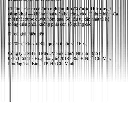
Chỉ tính các ca có
ảnh nghiệm thu đã được 1Fix duyệt
công khai
— không phải toàn bộ công việc đã thực hiện.
Ca
mới nhất được duyệt: hôm qua.
Số liệu tự cập nhật từ hệ
thống điều phối, không phải con số quảng cáo.
Được giới thiệu trên
© 2026 1Fix.vn. Bản quyền thuộc về 1Fix.
Công ty TNHH TM&DV Sửa Chữa Nhanh · MST
0315126341 · Hoạt động từ 2018 · 86/5B Nhất Chi Mai,
Phường Tân Bình, TP. Hồ Chí Minh