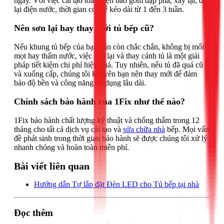
ngày. Với việc cải tạo toàn diện bao gồm đập phá, xây lại, đi
lại điện nước, thời gian có thể kéo dài từ 1 đến 3 tuần.
Nên sơn lại hay thay mới tủ bếp cũ?
Nếu khung tủ bếp của bạn vẫn còn chắc chắn, không bị mối
mọt hay thấm nước, việc sơn lại và thay cánh tủ là một giải
pháp tiết kiệm chi phí hiệu quả. Tuy nhiên, nếu tủ đã quá cũ
và xuống cấp, chúng tôi khuyên bạn nên thay mới để đảm
bảo độ bền và công năng sử dụng lâu dài.
Chính sách bảo hành của 1Fix như thế nào?
1Fix bảo hành chất lượng kỹ thuật và chống thấm trong 12
tháng cho tất cả dịch vụ cải tạo và
sửa chữa nhà
bếp. Mọi vấn
đề phát sinh trong thời gian bảo hành sẽ được chúng tôi xử lý
nhanh chóng và hoàn toàn miễn phí.
Bài viết liên quan
Hướng dẫn Tự lắp đặt Đèn LED cho Tủ bếp tại nhà
Đọc thêm