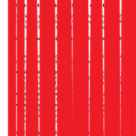
5 Bước cải tạo nhà bếp cũ toàn diện từ A-Z
Để biến không gian cũ kỹ thành một căn bếp trong mơ, việc
tuân thủ một quy trình bài bản là vô cùng quan trọng. Dưới
đây là 5 bước cốt lõi mà đội thợ 1Fix luôn áp dụng.
Bước 1: Khảo sát hiện trạng và Lên kế hoạch chi
tiết
Đây là bước nền tảng quyết định sự thành công của toàn bộ
dự án. Trước khi đập phá bất cứ thứ gì, bạn cần:
Đánh giá hiện trạng:
Ghi nhận lại những điểm bất cập
của bếp cũ: Bố cục có hợp lý không? Tủ bếp có bị mối
mọt, thấm nước? Tường có bị bong tróc, ẩm mốc? Hệ
thống điện có đủ tải cho các thiết bị mới?
Xác định nhu cầu:
Bạn muốn một không gian mở?
Cần thêm chỗ lưu trữ? Hay muốn một quầy bar nhỏ?
Dự trù ngân sách:
Lên danh sách các hạng mục cần
làm và ước tính chi phí cho từng phần (vật tư, nhân
công). Điều này giúp bạn kiểm soát tài chính và lựa
chọn giải pháp phù hợp.
Bước 2: Thay đổi bố cục & Tối ưu luồng công việc