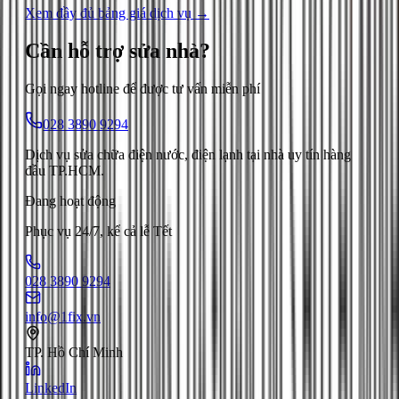
Xem đầy đủ bảng giá dịch vụ →
Cần hỗ trợ
sửa nhà
?
Gọi ngay hotline để được tư vấn miễn phí
028 3890 9294
Dịch vụ sửa chữa điện nước, điện lạnh tại nhà uy tín hàng
đầu TP.HCM.
Đang hoạt động
Phục vụ 24/7, kể cả lễ Tết
028 3890 9294
info@1fix.vn
TP. Hồ Chí Minh
LinkedIn