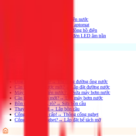
Xem tất cả →
Điện nhà có vấn đề?
→
Thợ điện nước
Aptomat hay nhảy?
→
Lắp đặt aptomat
Cần lắp đồng hồ mới?
→
Lắp đồng hồ điện
Thay đèn, lắp đèn mới
→
Lắp đèn LED âm trần
Nước
Xem tất cả →
Ống nước bị rỉ, rò?
→
Thi công đường ống nước
Cần lắp đường nước mới?
→
Lắp đặt đường nước
Máy bơm không lên nước?
→
Sửa máy bơm nước
Cần lắp máy bơm mới?
→
Lắp máy bơm nước
Bồn cầu bị nghẹt, rò?
→
Sửa bồn cầu
Thay bồn cầu mới
→
Lắp bồn cầu
Cống nghẹt khẩn cấp!
→
Thông cống nghẹt
Cống nhà hàng nghẹt?
→
Lắp đặt bể tách mỡ