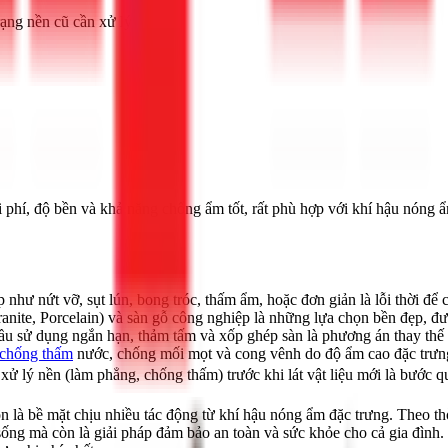
rạng nền cũ cần xử lý.
hi phí, độ bền và khả năng chống ẩm tốt, rất phù hợp với khí hậu nón
như nứt vỡ, sụt lún, bong tróc, thấm ẩm, hoặc đơn giản là lỗi thời để 
nite, Porcelain) và sàn gỗ công nghiệp là những lựa chọn bền đẹp, đư
u sử dụng ngắn hạn, thảm tấm và xốp ghép sàn là phương án thay thế 
chống thấm
nước, chống mối mọt và cong vênh do độ ẩm cao đặc trưn
xử lý nền (làm phẳng, chống thấm) trước khi lát vật liệu mới là bước q
 là bề mặt chịu nhiều tác động từ khí hậu nóng ẩm đặc trưng. Theo thờ
 sống mà còn là giải pháp đảm bảo an toàn và sức khỏe cho cả gia đì