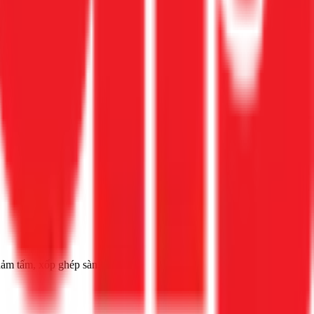
thảm tấm, xốp ghép sàn.