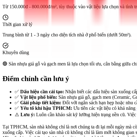
Từ 150.000đ - 800.000đ/m², tùy thuộc vào vật liệu lựa chọn và tình t
Thời gian xử lý
Trung bình từ 1 - 3 ngày cho diện tích nhà ở phổ biến (dưới 50m²).
Khuyên dùng
🟢 Sàn nhựa giả gỗ và gạch men là lựa chọn tối ưu, cân bằng giữa c
Điểm chính cần lưu ý
✅
Dấu hiệu cần cải tạo:
Nhận biết các dấu hiệu sàn xuống cấp 
✅
Vật liệu phổ biến:
Sàn nhựa giả gỗ, gạch men (Ceramic, Gra
✅
Giải pháp tiết kiệm:
Đối với ngân sách hạn hẹp hoặc nhu cầ
✅
Yếu tố khí hậu TPHCM:
Ưu tiên các vật liệu có khả năng
⚠️
Lưu ý:
Luôn cần khảo sát kỹ lưỡng hiện trạng nền cũ. Việc 
Tại TPHCM, sàn nhà không chỉ là nơi chúng ta đi lại mỗi ngày mà còn
xuống cấp. Việc cải tạo sàn nhà cũ không chỉ là làm mới không gian