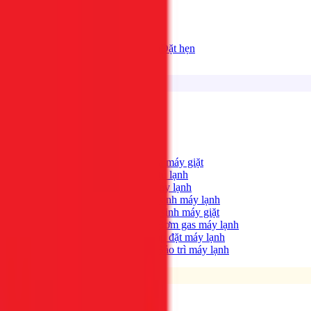
Bảng giá
Tất cả dịch vụ
Đặt hẹn
Dịch vụ
Tìm kiếm...
⌘K
Điện lạnh
Xem tất cả →
Máy giặt không quay?
→
Sửa máy giặt
Tủ lạnh không lạnh?
→
Sửa tủ lạnh
Máy lạnh hết lạnh?
→
Sửa máy lạnh
Máy lạnh có mùi hôi?
→
Vệ sinh máy lạnh
Máy giặt bẩn, có mùi?
→
Vệ sinh máy giặt
Máy lạnh yếu, thiếu gas?
→
Bơm gas máy lạnh
Cần lắp máy lạnh mới?
→
Lắp đặt máy lạnh
Bảo trì định kỳ máy lạnh
→
Bảo trì máy lạnh
Điện