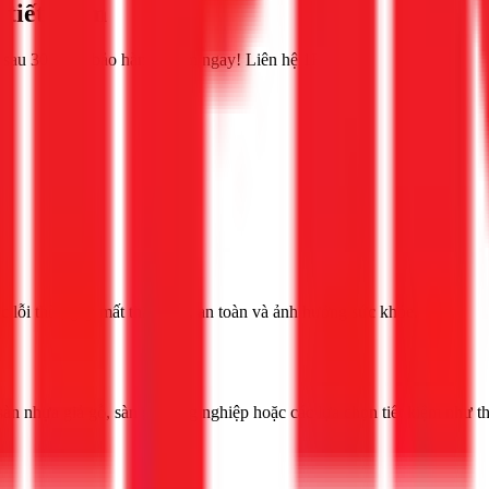
 tiết kiệm
ặt sau 30 phút, bảo hành. Xem ngay! Liên hệ 1Fix
 lỗi thời, gây mất thẩm mỹ, an toàn và ảnh hưởng sức khỏe.
, sàn nhựa giả gỗ, sàn gỗ công nghiệp hoặc các lựa chọn tiết kiệm như 