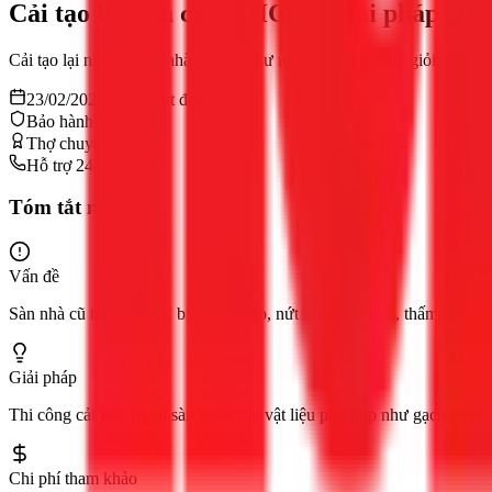
Cải tạo lại nhà cũ TPHCM: Giải pháp đẹp,
Cải tạo lại nhà cũ, sàn nhà cũ đẹp như mới với 1Fix! Thợ giỏi, có m
23/02/2026
11
phút đọc
Bảo hành 12 tháng
Thợ chuyên nghiệp
Hỗ trợ 24/7
Tóm tắt nhanh
Vấn đề
Sàn nhà cũ tại TPHCM bị xuống cấp, nứt vỡ, bong tróc, thấm ẩm hoặc
Giải pháp
Thi công cải tạo, lát lại sàn bằng các vật liệu phù hợp như gạch men
Chi phí tham khảo