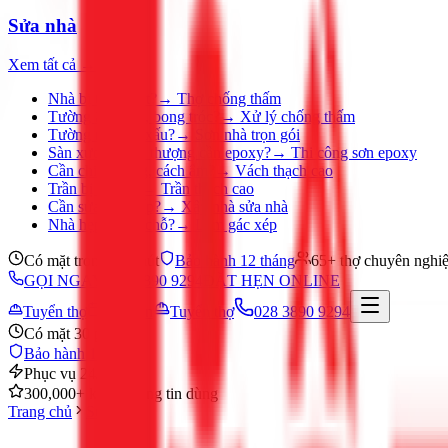
Sửa nhà
Xem tất cả →
Nhà bị thấm dột?
→
Thợ chống thấm
Tường ẩm mốc, bong tróc?
→
Xử lý chống thấm
Tường nhà cũ, xấu?
→
Sơn nhà trọn gói
Sàn xưởng, sân thượng cần epoxy?
→
Thi công sơn epoxy
Cần chia phòng, cách âm?
→
Vách thạch cao
Trần bị ố, nứt?
→
Trần thạch cao
Cần sửa nhà gấp?
→
Xây nhà sửa nhà
Nhà hẹp, thiếu chỗ?
→
Làm gác xép
Có mặt trong 30 phút
Bảo hành 12 tháng
65+ thợ chuyên nghi
GỌI NGAY 028 3890 9294
ĐẶT HẸN ONLINE
Tuyển thợ
Đặt hẹn
Tuyển thợ
028 3890 9294
Có mặt 30 phút
Bảo hành 12 tháng
Phục vụ 24/7
300,000+ khách hàng tin dùng
Trang chủ
Sửa nhà