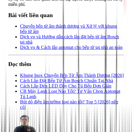
miễn phí.
Bài viết liên quan
Chuyển bếp từ âm thành dương và Xử lý với khung
bếp từ âm
Dịch vụ và Hướng dẫn cách lắp đặt bếp từ âm Bosch
tại nhà
Dịch vụ & Cách lắp aptomat cho bếp từ tại nhà an toàn
Đọc thêm
Khung Inox Chuyển Bếp Từ Âm Thành Dương [2026]
Cách Lắp Đặt Bếp Từ Âm Bosch Chuẩn Tại Nhà
Cách Lắp Đèn LED Dây Cho Tủ Bếp Đơn Giản
CB Máy Lạnh Loại Nào Tốt? Tư Vấn Chọn Aptomat
Tủ Lạnh
Bút dò điện âm tường loại nào tốt? Top 5 [2026] nên
có!