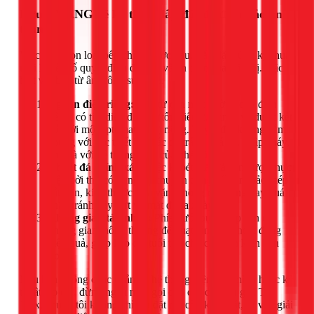
Lưu ý VÀNG về kỹ thuật lắp đặt để đảm bảo an
toàn
Việc lựa chọn loại bếp chỉ là bước đầu. Lắp đặt đúng kỹ thuật
mới là yếu tố quyết định độ bền và an toàn của thiết bị. Đặc
biệt với bếp từ âm công suất lớn:
Nguồn điện riêng:
Bếp từ cần một đường dây điện
riêng, có tiết diện đủ lớn (tối thiểu 2.5mm²) và được kết
nối với một aptomat (CB) riêng. Tuyệt đối không cắm
chung với các thiết bị khác để tránh quá tải, chập cháy,
nhất là với hệ thống điện của nhà cũ.
Khoét đá chính xác:
Việc khoét mặt đá cần được thực
hiện bởi thợ có dụng cụ chuyên dụng để đảm bảo mép
cắt mịn, kích thước vừa vặn, không quá rộng hay quá
chật, tránh gây nứt vỡ mặt đá sau này.
Không gian tản nhiệt:
Phía dưới bụng bếp cần có
không gian thông thoáng để quạt tản nhiệt hoạt động
hiệu quả, giúp kéo dài tuổi thọ cho các linh kiện bên
trong.
Nếu bạn không chắc chắn về hệ thống điện nhà mình hoặc kỹ
thuật lắp đặt, đừng ngần ngại gọi cho các chuyên gia. Tại
1Fix, chúng tôi không chỉ lắp đặt mà còn khảo sát, tư vấn giải