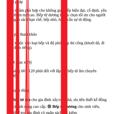
Giải pháp
Bếp từ âm phù hợp cho không gian bếp hiện đại, cố định, yêu
cầu thẩm mỹ cao. Bếp từ dương là lựa chọn tối ưu cho người
có ngân sách hạn chế, bếp nhỏ, hoặc cần sự di động.
Chi phí tham khảo
Tùy thuộc vào loại bếp và độ phức tạp thi công (khoét đá, đi
dây điện riêng).
Thời gian xử lý
Khoảng 60 - 120 phút đối với lắp đặt bếp từ âm chuyên
nghiệp.
Khuyên dùng
🟢
Bếp từ âm
cho gia đình xây/sửa nhà, ưu tiên thiết kế đồng
bộ và tính năng cao cấp. 🟢
Bếp từ dương
cho sinh viên,
người ở trọ, gia đình có ngân sách tiết kiệm.