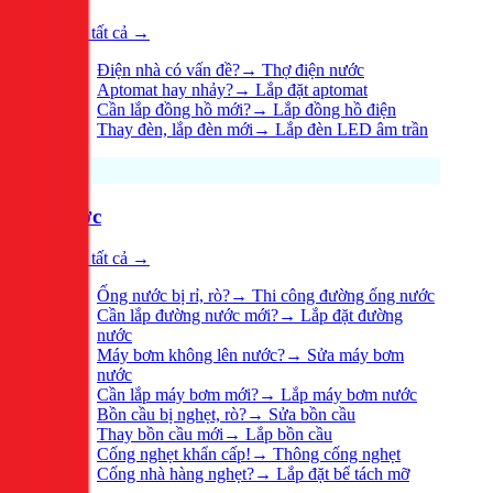
Xem tất cả →
Điện nhà có vấn đề?
→
Thợ điện nước
Aptomat hay nhảy?
→
Lắp đặt aptomat
Cần lắp đồng hồ mới?
→
Lắp đồng hồ điện
Thay đèn, lắp đèn mới
→
Lắp đèn LED âm trần
Nước
Xem tất cả →
Ống nước bị rỉ, rò?
→
Thi công đường ống nước
Cần lắp đường nước mới?
→
Lắp đặt đường
nước
Máy bơm không lên nước?
→
Sửa máy bơm
nước
Cần lắp máy bơm mới?
→
Lắp máy bơm nước
Bồn cầu bị nghẹt, rò?
→
Sửa bồn cầu
Thay bồn cầu mới
→
Lắp bồn cầu
Cống nghẹt khẩn cấp!
→
Thông cống nghẹt
Cống nhà hàng nghẹt?
→
Lắp đặt bể tách mỡ