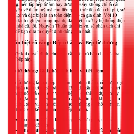
trọng: nên lắp bếp từ âm hay dương? Đây không chỉ là câu
chuyện về thẩm mỹ mà còn liên quan trực tiếp đến chi phí, sự
tiện lợi và đặc biệt là an toàn điện cho cả gia đình. Với 10
năm kinh nghiệm trong ngành, đặc biệt là xử lý hệ thống điện
cho nhà cũ, tôi, Nguyễn Thuận từ 1Fix.vn, sẽ phân tích chi
tiết để bạn đưa ra quyết định đúng đắn nhất.
Phân biệt rõ ràng: Bếp từ âm và Bếp từ dương
Trước khi quyết định, chúng ta cần hiểu rõ bản chất của hai
loại bếp này.
Bếp từ dương: Giải pháp linh hoạt và tiết kiệm
Bếp từ dương là loại bếp có toàn bộ phần thân máy được đặt
nổi hoàn toàn trên mặt bàn bếp. Bạn chỉ cần đặt bếp ở vị trí
mong muốn và cắm dây vào ổ điện là có thể sử dụng ngay.
Đây là lựa chọn quen thuộc với các gia đình có không gian
bếp nhỏ, sinh viên, người ở trọ hoặc những ai không muốn
can thiệp vào kết cấu của bàn bếp hiện tại.
Ưu điểm:
Giá rẻ, lắp đặt cực kỳ đơn giản, có thể di
chuyển dễ dàng.
Nhược điểm:
Kém thẩm mỹ, chiếm diện tích mặt bàn,