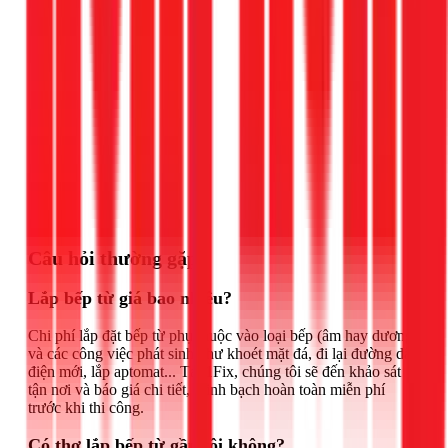
Gọi ngay 1Fix
Câu hỏi thường gặp
Lắp bếp từ giá bao nhiêu?
Chi phí lắp đặt bếp từ phụ thuộc vào loại bếp (âm hay dương)
và các công việc phát sinh như khoét mặt đá, đi lại đường dây
điện mới, lắp aptomat... Tại 1Fix, chúng tôi sẽ đến khảo sát
tận nơi và báo giá chi tiết, minh bạch hoàn toàn miễn phí
trước khi thi công.
Có thợ lắp bếp từ gần tôi không?