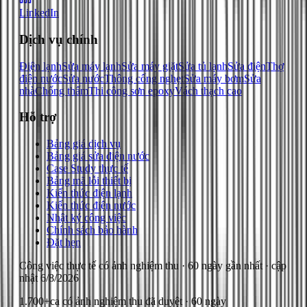
LinkedIn
Dịch vụ chính
Điện lạnh
Sửa máy lạnh
Sửa máy giặt
Sửa tủ lạnh
Sửa điện
Thợ
điện nước
Sửa nước
Thông cống nghẹt
Sửa máy bơm
Sửa
nhà
Chống thấm
Thi công sơn epoxy
Vách thạch cao
Hỗ trợ
Bảng giá dịch vụ
Bảng giá sửa điện nước
Case Study thực tế
Bảng mã lỗi thiết bị
Kiến thức điện lạnh
Kiến thức điện nước
Nhật ký công việc
Chính sách bảo hành
Đặt hẹn
Công việc thực tế có ảnh nghiệm thu
· 60 ngày gần nhất
· cập
nhật
6/8/2026
1.700+
ca có ảnh nghiệm thu đã duyệt · 60 ngày