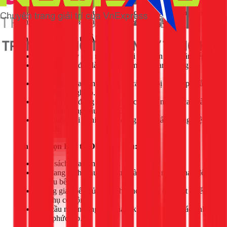
Dựa trên kinh nghiệm thực tế lắp đặt cho hàng ngàn hộ gia
đình tại TPHCM, tôi đưa ra lời khuyên như sau:
Bạn nên chọn Bếp từ ÂM nếu:
Bạn đang xây nhà mới hoặc cải tạo toàn diện căn bếp.
Ưu tiên hàng đầu là tính thẩm mỹ, sự sang trọng và
đồng bộ.
Ngân sách của bạn dư dả cho cả thiết bị và chi phí lắp
đặt chuyên nghiệp.
Gia đình bạn đông người, nhu cầu nấu nướng cao và
cần nhiều vùng nấu cùng lúc.
Bạn muốn trải nghiệm các công nghệ nấu nướng hiện
đại nhất.
Bạn nên chọn Bếp từ DƯƠNG nếu:
Ngân sách của bạn có hạn.
Bạn đang ở nhà thuê, nhà trọ và không muốn thay đổi
kết cấu bếp.
Không gian bếp của bạn nhỏ, hoặc bạn cần một chiếc
bếp phụ cơ động.
Nhu cầu nấu nướng đơn giản, không yêu cầu các tính
năng phức tạp.