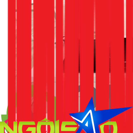
Lời khuyên từ chuyên gia: Khi nào nên chọn loại
bếp nào?