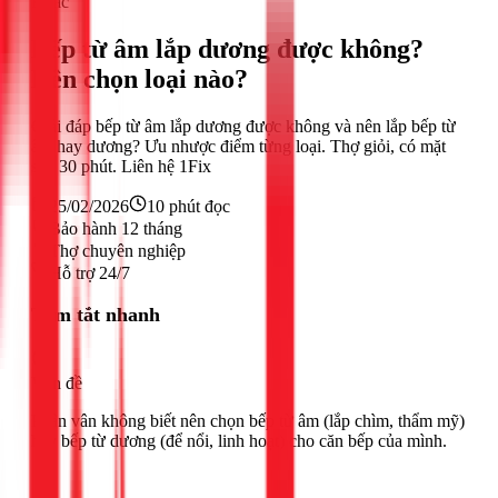
Khác
Bếp từ âm lắp dương được không?
Nên chọn loại nào?
Giải đáp bếp từ âm lắp dương được không và nên lắp bếp từ
âm hay dương? Ưu nhược điểm từng loại. Thợ giỏi, có mặt
sau 30 phút. Liên hệ 1Fix
25/02/2026
10
phút đọc
Bảo hành 12 tháng
Thợ chuyên nghiệp
Hỗ trợ 24/7
Tóm tắt nhanh
Vấn đề
Phân vân không biết nên chọn bếp từ âm (lắp chìm, thẩm mỹ)
hay bếp từ dương (để nổi, linh hoạt) cho căn bếp của mình.