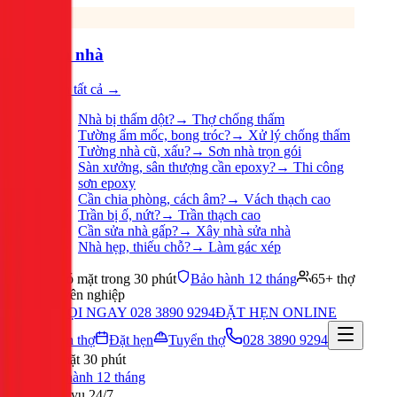
Sửa nhà
Xem tất cả →
Nhà bị thấm dột?
→
Thợ chống thấm
Tường ẩm mốc, bong tróc?
→
Xử lý chống thấm
Tường nhà cũ, xấu?
→
Sơn nhà trọn gói
Sàn xưởng, sân thượng cần epoxy?
→
Thi công
sơn epoxy
Cần chia phòng, cách âm?
→
Vách thạch cao
Trần bị ố, nứt?
→
Trần thạch cao
Cần sửa nhà gấp?
→
Xây nhà sửa nhà
Nhà hẹp, thiếu chỗ?
→
Làm gác xép
Có mặt trong 30 phút
Bảo hành 12 tháng
65+ thợ
chuyên nghiệp
GỌI NGAY 028 3890 9294
ĐẶT HẸN ONLINE
Tuyển thợ
Đặt hẹn
Tuyển thợ
028 3890 9294
Có mặt 30 phút
Bảo hành 12 tháng
Phục vụ 24/7