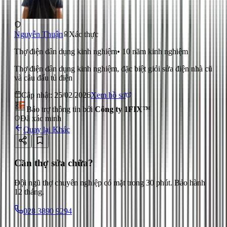
Nguyễn Thuận
Xác thực
Thợ điện dân dụng kinh nghiệm
•
10
năm kinh nghiệm
Thợ điện dân dụng kinh nghiệm, đặc biệt giỏi sửa điện nhà cũ
và câu đấu tủ điện
Cập nhật:
25/02/2026
Xem hồ sơ
Bảo trợ thông tin bởi
Công ty 1FIX™
Đã xác minh
Quay lại
Khác
Cần thợ sửa chữa?
Đội ngũ thợ chuyên nghiệp có mặt trong 30 phút. Bảo hành
12 tháng.
028 3890 9294