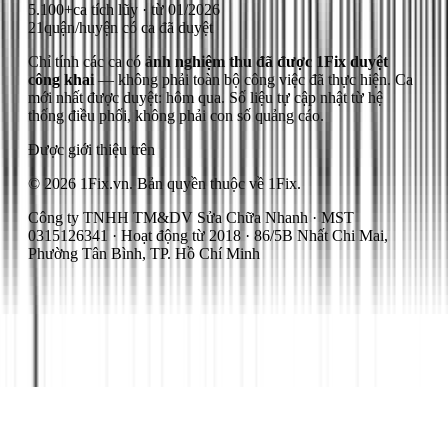
5.100+
ca tích lũy · từ 01/2026
21
quận/huyện có ca đã duyệt
Chỉ tính các ca có
ảnh nghiệm thu đã được 1Fix duyệt
công khai
— không phải toàn bộ công việc đã thực hiện.
Ca
mới nhất được duyệt: hôm qua.
Số liệu tự cập nhật từ hệ
thống điều phối, không phải con số quảng cáo.
Được giới thiệu trên
© 2026 1Fix.vn. Bản quyền thuộc về 1Fix.
Công ty TNHH TM&DV Sửa Chữa Nhanh · MST
0315126341 · Hoạt động từ 2018 · 86/5B Nhất Chi Mai,
Phường Tân Bình, TP. Hồ Chí Minh