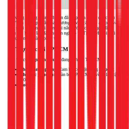
Hy vọng những phân tích trên đã giúp bạn trả lời được câu
hỏi “nên lắp bếp từ âm hay dương”. Một căn bếp an toàn và
tiện nghi sẽ mang lại niềm vui nấu nướng cho cả gia đình.
Nếu cần hỗ trợ lắp đặt chuyên nghiệp tại TPHCM, đội ngũ
1Fix luôn sẵn sàng phục vụ!
📍 Thợ trực tại TPHCM
Đội thợ của
Nguyễn Thuận
đang trực tại TPHCM.
Thời gian đáp ứng:
Cam kết có mặt trong
30 phút
Khu vực phục vụ:
Toàn bộ TP.HCM và vùng lân cận
(50km)
Hotline: