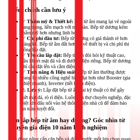
Điểm chính cần lưu ý
✅
Thẩm mỹ & Thiết kế:
Bếp từ âm mang lại vẻ ngoài
sang trọng, liền mạch với mặt bàn. Bếp từ dương kém
thẩm mỹ hơn nhưng linh hoạt.
✅
Chi phí đầu tư:
Bếp từ dương có giá thành rẻ hơn
đáng kể. Bếp từ âm đắt hơn cả về thiết bị và chi phí thi
công lắp đặt.
✅
Yêu cầu lắp đặt:
Bếp từ âm đòi hỏi kỹ thuật cao,
cần khoét mặt đá và đi đường điện riêng. Bếp từ dương
chỉ cần đặt lên và cắm điện.
✅
Tính năng & Hiệu suất:
Bếp từ âm thường được
trang bị nhiều công nghệ hiện đại hơn như Booster (gia
nhiệt nhanh), Inverter (tiết kiệm điện).
⚠️
Lưu ý:
Lắp đặt bếp từ âm sai kỹ thuật có thể gây
nứt mặt đá, rò rỉ điện. Luôn cần thợ chuyên nghiệp, đặc
biệt khi đấu nối vào hệ thống điện nhà cũ để đảm bảo
an toàn tuyệt đối.
Nên lắp bếp từ âm hay dương? Góc nhìn từ
chuyên gia điện 10 năm kinh nghiệm
Bạn đang nâng cấp căn bếp và đứng trước một lựa chọn quan