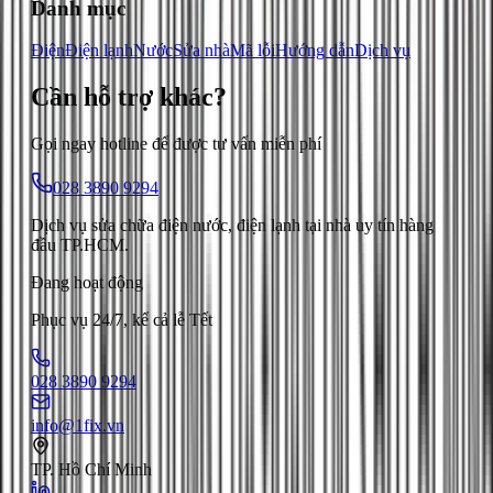
Danh mục
Điện
Điện lạnh
Nước
Sửa nhà
Mã lỗi
Hướng dẫn
Dịch vụ
Cần hỗ trợ
khác
?
Gọi ngay hotline để được tư vấn miễn phí
028 3890 9294
Dịch vụ sửa chữa điện nước, điện lạnh tại nhà uy tín hàng
đầu TP.HCM.
Đang hoạt động
Phục vụ 24/7, kể cả lễ Tết
028 3890 9294
info@1fix.vn
TP. Hồ Chí Minh