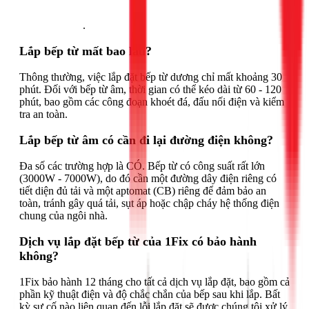
Gọi ngay 1Fix
.
Lắp bếp từ mất bao lâu?
Thông thường, việc lắp đặt bếp từ dương chỉ mất khoảng 30
phút. Đối với bếp từ âm, thời gian có thể kéo dài từ 60 - 120
phút, bao gồm các công đoạn khoét đá, đấu nối điện và kiểm
tra an toàn.
Lắp bếp từ âm có cần đi lại đường điện không?
Đa số các trường hợp là CÓ. Bếp từ có công suất rất lớn
(3000W - 7000W), do đó cần một đường dây điện riêng có
tiết diện đủ tải và một aptomat (CB) riêng để đảm bảo an
toàn, tránh gây quá tải, sụt áp hoặc chập cháy hệ thống điện
chung của ngôi nhà.
Dịch vụ lắp đặt bếp từ của 1Fix có bảo hành
không?
1Fix bảo hành 12 tháng cho tất cả dịch vụ lắp đặt, bao gồm cả
phần kỹ thuật điện và độ chắc chắn của bếp sau khi lắp. Bất
kỳ sự cố nào liên quan đến lỗi lắp đặt sẽ được chúng tôi xử lý