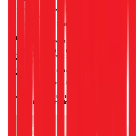
chí
⭐⭐⭐⭐⭐ (Sang trọng, hiện đại,
⭐⭐ (Kém gọn gàng,
Thẩm
mỹ
liền khối)
chiếm diện tích)
⭐ (Phức tạp, cần khoét đá, đi
⭐⭐⭐⭐⭐ (Đơn giản,
Lắp
đặt
dây điện riêng)
chỉ cần cắm điện)
Chi
Rẻ (Phù hợp mọi
Đắt (Cả thiết bị và công lắp đặt)
phí
ngân sách)
Thường có nhiều tính năng cao
Các tính năng cơ
Tính
cấp (Booster, Inverter, nhiều
bản (hẹn giờ, khóa
năng
vùng nấu)
trẻ em)
Linh
Dễ dàng di chuyển
Cố định, không thể di chuyển
hoạt
khi cần thiết
Vệ
Khó vệ sinh các kẽ
Dễ lau chùi trên mặt phẳng
sinh
hở quanh thân bếp
Như vậy, có thể thấy sự lựa chọn phụ thuộc rất nhiều vào ưu
tiên của bạn là gì: thẩm mỹ, tính năng hay chi phí và sự linh
hoạt.