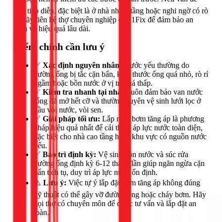
vẫn tiếp diễn, đặc biệt là ở nhà nhiều tầng hoặc nghi ngờ có rò
rỉ, hãy liên hệ thợ chuyên nghiệp của 1Fix để đảm bảo an
toàn và hiệu quả lâu dài.
Điểm chính cần lưu ý
✅
Xác định nguyên nhân:
Nước yếu thường do
đường ống bị tắc cặn bẩn, kích thước ống quá nhỏ, rò rỉ
ngầm hoặc bồn nước ở vị trí quá thấp.
✅
Kiểm tra nhanh tại nhà:
Luôn đảm bảo van nước
tổng đã mở hết cỡ và thường xuyên vệ sinh lưới lọc ở
đầu vòi nước, vòi sen.
✅
Giải pháp tối ưu:
Lắp máy bơm tăng áp là phương
pháp hiệu quả nhất để cải thiện áp lực nước toàn diện,
đặc biệt cho nhà cao tầng hoặc khu vực có nguồn nước
yếu.
✅
Bảo trì định kỳ:
Vệ sinh bồn nước và súc rửa
đường ống định kỳ 6-12 tháng/lần giúp ngăn ngừa cặn
bẩn tích tụ, duy trì áp lực nước ổn định.
⚠️
Lưu ý:
Việc tự ý lắp đặt bơm tăng áp không đúng
kỹ thuật có thể gây vỡ đường ống hoặc cháy bơm. Hãy
gọi thợ có chuyên môn để được tư vấn và lắp đặt an
toàn.