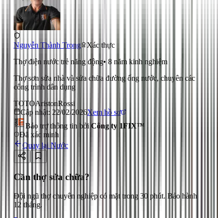
Nguyễn Thành Trọng
Xác thực
Thợ điện nước trẻ năng động
•
8
năm kinh nghiệm
Thợ sơn sửa nhà và sửa chữa đường ống nước, chuyên các
công trình dân dụng
TOTO
Ariston
Rossi
Cập nhật:
22/02/2026
Xem hồ sơ
Bảo trợ thông tin bởi
Công ty 1FIX™
Đã xác minh
Quay lại
Nước
Cần thợ sửa chữa?
Đội ngũ thợ chuyên nghiệp có mặt trong 30 phút. Bảo hành
12 tháng.