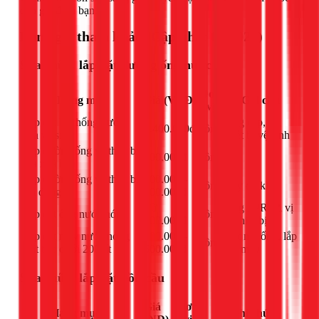
cho gia đình bạn.
Bảng giá tham khảo (Cập nhật 03/2026)
Sửa chữa, lắp đặt đường ống nước
Đơn
Hạng mục
Giá (VNĐ)
Ghi chú
vị
Lắp đặt hệ thống nước
Ống cấp, xả,
1.400.000đ
công
nhà vệ sinh
thiết bị vệ sinh
Lắp đường ống và thiết bị
200.000đ
công
-
rửa nhà bếp
Lắp đường ống và thiết bị
200.000 -
công
Tùy độ khó
gia dụng
600.000đ
Từ
Ống PPR tới vị
Lắp đặt ống nước nóng
công
200.000đ
trí thiết bị
Lắp đặt máy nước nóng
300.000 -
Kết nối ống, lắp
công
mặt trời dưới 200 lít
500.000đ
đặt máy
Sửa chữa, lắp đặt bồn cầu
Giá
Đơn
Hạng mục
Ghi chú