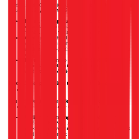
Trước khi nghĩ đến việc tốn kém chi phí, hãy dành vài phút
để kiểm tra các yếu tố đơn giản sau:
Kiểm tra van tổng:
Đảm bảo van cấp nước chính của
nhà bạn đã được mở hoàn toàn. Đôi khi sau một lần
sửa chữa, ai đó đã vô tình khóa van lại một phần.
Vệ sinh lưới lọc:
Hầu hết các vòi rửa chén, vòi lavabo,
và đầu vòi sen đều có một lưới lọc nhỏ để giữ cặn. Hãy
tháo chúng ra và vệ sinh sạch sẽ, bạn sẽ bất ngờ về hiệu
quả đấy.
Kiểm tra van giảm áp (nếu có):
Một số hệ thống có
lắp van giảm áp. Hãy kiểm tra xem nó có bị lỗi hoặc
đang được cài đặt ở mức quá thấp hay không.
Bước 2: Nâng cấp bằng thiết bị tăng áp chuyên
dụng
Nếu các bước tự kiểm tra không mang lại kết quả, đã đến lúc
bạn cần đến sự hỗ trợ của các thiết bị chuyên nghiệp.
Lắp đặt máy bơm tăng áp:
Đây là giải pháp triệt để
và phổ biến nhất. Máy bơm tăng áp sẽ tự động hoạt
động khi bạn mở vòi nước và tắt khi bạn đóng vòi, giúp
duy trì một áp lực nước mạnh và ổn định cho toàn bộ