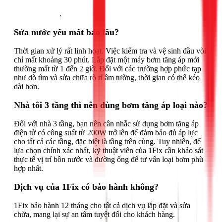
Gọi ngay 1Fix
.
Sửa nước yếu mất bao lâu?
Thời gian xử lý rất linh hoạt. Việc kiểm tra và vệ sinh đầu vòi
chỉ mất khoảng 30 phút. Lắp đặt một máy bơm tăng áp mới
thường mất từ 1 đến 2 giờ. Đối với các trường hợp phức tạp
như dò tìm và sửa chữa rò rỉ âm tường, thời gian có thể kéo
dài hơn.
Nhà tôi 3 tầng thì nên dùng bơm tăng áp loại nào?
Đối với nhà 3 tầng, bạn nên cân nhắc sử dụng bơm tăng áp
điện tử có công suất từ 200W trở lên để đảm bảo đủ áp lực
cho tất cả các tầng, đặc biệt là tầng trên cùng. Tuy nhiên, để
lựa chọn chính xác nhất, kỹ thuật viên của 1Fix cần khảo sát
thực tế vị trí bồn nước và đường ống để tư vấn loại bơm phù
hợp nhất.
Dịch vụ của 1Fix có bảo hành không?
1Fix bảo hành 12 tháng cho tất cả dịch vụ lắp đặt và sửa
chữa, mang lại sự an tâm tuyệt đối cho khách hàng.