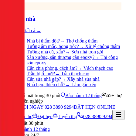
Sửa nhà
Xem tất cả →
Nhà bị thấm dột?
→
Thợ chống thấm
Tường ẩm mốc, bong tróc?
→
Xử lý chống thấm
Tường nhà cũ, xấu?
→
Sơn nhà trọn gói
Sàn xưởng, sân thượng cần epoxy?
→
Thi công
sơn epoxy
Cần chia phòng, cách âm?
→
Vách thạch cao
Trần bị ố, nứt?
→
Trần thạch cao
Cần sửa nhà gấp?
→
Xây nhà sửa nhà
Nhà hẹp, thiếu chỗ?
→
Làm gác xép
Có mặt trong 30 phút
Bảo hành 12 tháng
65+ thợ
chuyên nghiệp
GỌI NGAY 028 3890 9294
ĐẶT HẸN ONLINE
Tuyển thợ
Đặt hẹn
Tuyển thợ
028 3890 9294
Có mặt 30 phút
Bảo hành 12 tháng
Phục vụ 24/7