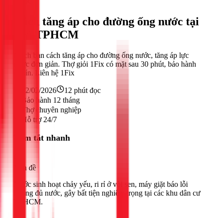
Nước
Cách tăng áp cho đường ống nước tại
nhà TPHCM
Mách bạn cách tăng áp cho đường ống nước, tăng áp lực
nước đơn giản. Thợ giỏi 1Fix có mặt sau 30 phút, bảo hành
uy tín. Liên hệ 1Fix
22/02/2026
12
phút đọc
Bảo hành 12 tháng
Thợ chuyên nghiệp
Hỗ trợ 24/7
Tóm tắt nhanh
Vấn đề
Nước sinh hoạt chảy yếu, ri rỉ ở vòi sen, máy giặt báo lỗi
không đủ nước, gây bất tiện nghiêm trọng tại các khu dân cư
TPHCM.