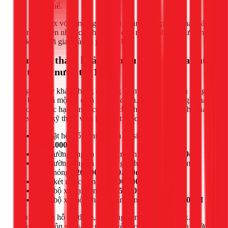
thay thế.
Đội ngũ 1Fix với kinh nghiệm dày dặn sẽ giúp bạn khảo sát,
tìm ra nguyên nhân chính xác và đưa ra giải pháp tối ưu nhất,
tiết kiệm thời gian và chi phí cho bạn.
Bảng giá tham khảo dịch vụ lắp đặt, sửa chữa
hệ thống nước tại 1Fix
Để giúp quý khách hàng dễ dàng tham khảo, 1Fix xin cung
cấp bảng giá một số dịch vụ liên quan. Lưu ý, đây là giá tham
khảo cho các hạng mục cơ bản, chi phí cuối cùng có thể thay
đổi sau khi kỹ thuật viên khảo sát thực tế.
Lắp đặt hệ thống nước nhà vệ sinh (trọn gói):
1.400.000đ
Lắp đường ống và thiết bị rửa nhà bếp:
200.000đ
Lắp đường ống và thiết bị gia dụng (máy giặt, máy
nước nóng):
200.000 - 600.000đ
Thay két nước bồn cầu:
400.000đ
Thay bộ xả gạt bồn cầu:
450.000đ
Thay bộ xả một nhấn (nhấn đơn) bồn cầu:
550.000đ
Nếu bạn cần hỗ trợ thêm, đừng ngần ngại liên hệ 1Fix.
Chúng tôi luôn sẵn sàng giải quyết mọi vấn đề về điện nước