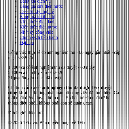
Bảng giá dịch vụ
Bảng giá sửa điện nước
Case Study thực tế
Bảng mã lỗi thiết bị
Kiến thức điện lạnh
Kiến thức điện nước
Nhật ký công việc
Chính sách bảo hành
Đặt hẹn
Công việc thực tế có ảnh nghiệm thu
· 60 ngày gần nhất
· cập
nhật
7/8/2026
1.700+
ca có ảnh nghiệm thu đã duyệt · 60 ngày
5.100+
ca tích lũy · từ 01/2026
21
quận/huyện có ca đã duyệt
Chỉ tính các ca có
ảnh nghiệm thu đã được 1Fix duyệt
công khai
— không phải toàn bộ công việc đã thực hiện.
Ca
mới nhất được duyệt: hôm qua.
Số liệu tự cập nhật từ hệ
thống điều phối, không phải con số quảng cáo.
Được giới thiệu trên
© 2026 1Fix.vn. Bản quyền thuộc về 1Fix.