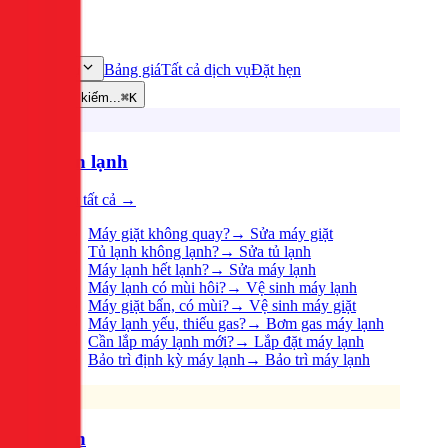
Bảng giá
Tất cả dịch vụ
Đặt hẹn
Dịch vụ
Tìm kiếm...
⌘K
Điện lạnh
Xem tất cả →
Máy giặt không quay?
→
Sửa máy giặt
Tủ lạnh không lạnh?
→
Sửa tủ lạnh
Máy lạnh hết lạnh?
→
Sửa máy lạnh
Máy lạnh có mùi hôi?
→
Vệ sinh máy lạnh
Máy giặt bẩn, có mùi?
→
Vệ sinh máy giặt
Máy lạnh yếu, thiếu gas?
→
Bơm gas máy lạnh
Cần lắp máy lạnh mới?
→
Lắp đặt máy lạnh
Bảo trì định kỳ máy lạnh
→
Bảo trì máy lạnh
Điện