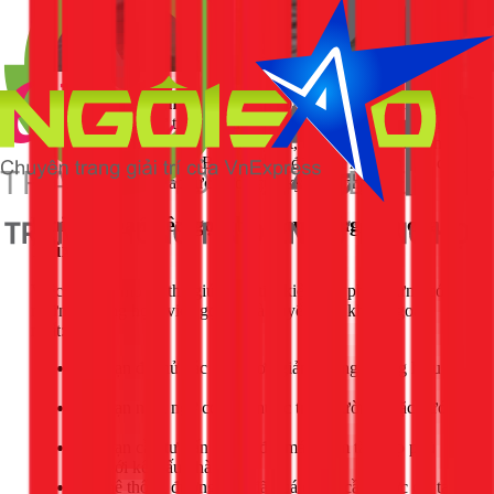
Sử dụng bình tích áp:
Thiết bị này hoạt động như một
bình chứa dự trữ áp suất. Nó giúp máy bơm hoạt động
ổn định hơn, giảm số lần bật/tắt, tiết kiệm điện và tăng
tuổi thọ cho bơm. Bình tích áp đặc biệt hữu ích cho các
hệ thống cần áp lực nước cực kỳ ổn định.
Khi nào bạn nên gọi thợ chuyên nghiệp của
1Fix?
Việc tự mày mò có thể giúp bạn tiết kiệm chi phí, nhưng có
những trường hợp, việc gọi thợ là quyết định khôn ngoan
nhất:
Khi bạn đã thử các cách đơn giản nhưng không hiệu
quả.
Khi bạn nghi ngờ có rò rỉ nước trong tường hoặc dưới
sàn.
Khi bạn cần tư vấn và lắp đặt máy bơm tăng áp phù
hợp với kết cấu nhà.
Khi hệ thống đường ống đã quá cũ và cần được cải tạo,