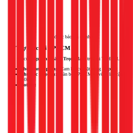
Gọi ngay 1Fix
để được báo giá chính xác.
📍 Thợ trực tại TPHCM
Đội thợ của
Nguyễn Thành Trọng
đang trực tại TPHCM.
Thời gian đáp ứng:
Cam kết có mặt trong
30 phút
Khu vực phục vụ:
Toàn bộ TP.HCM và vùng lân cận
(50km)
Hotline: