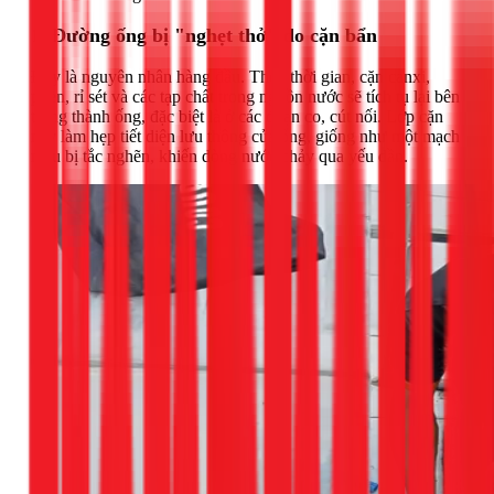
1. Đường ống bị "nghẹt thở" do cặn bẩn
Đây là nguyên nhân hàng đầu. Theo thời gian, cặn canxi,
phèn, rỉ sét và các tạp chất trong nguồn nước sẽ tích tụ lại bên
trong thành ống, đặc biệt là ở các đoạn co, cút nối. Lớp cặn
này làm hẹp tiết diện lưu thông của ống, giống như một mạch
máu bị tắc nghẽn, khiến dòng nước chảy qua yếu dần.