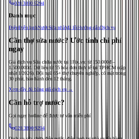
028 3890 9294
Danh mục
Điện
Điện lạnh
Nước
Sửa nhà
Mã lỗi
Hướng dẫn
Dịch vụ
Cần thợ sửa nước?
Ước tính chi phí
ngay
Giá dịch vụ
Sửa chữa nước
tại 1Fix.vn: từ
150.000đ
–
1.500.000đ
. Dữ liệu từ
55
hóa đơn thực tế tại TPHCM (cập
nhật
1/2026
). Đội ngũ 65+ thợ chuyên nghiệp, có mặt trong
30 phút, bảo hành đến 12 tháng.
Xem đầy đủ bảng giá dịch vụ →
Cần hỗ trợ
nước
?
Gọi ngay hotline để được tư vấn miễn phí
028 3890 9294
Dịch vụ sửa chữa điện nước, điện lạnh tại nhà uy tín hàng