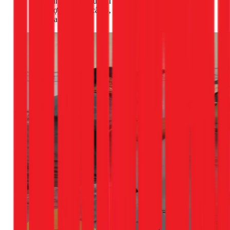
ngôi nhà. Có nhiều loại bơm với công suất khác nhau,
phù hợp cho nhà cấp 4, nhà 2-3 tầng hoặc thậm chí là
các tòa nhà nhỏ.