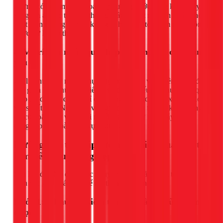
nhưng nó lại làm thất thoát một lượng nước đáng kể và gây
sụt giảm áp lực toàn hệ thống. Đây là một nguyên nhân khó
phát hiện nhưng lại cực kỳ nguy hiểm và tốn kém nếu không
được xử lý kịp thời.
4. Vị trí bồn nước quá thấp hoặc nguồn cấp chung
yếu
Áp lực nước tự nhiên phụ thuộc rất nhiều vào chênh lệch độ
cao giữa bồn chứa và thiết bị sử dụng. Nếu bồn nước đặt quá
thấp (ví dụ nhà cấp 4 chỉ có 1 tầng), áp lực nước xuống các
vòi sẽ rất yếu. Ngoài ra, vào giờ cao điểm tại các khu chung
cư cũ hoặc khu vực cuối nguồn, áp lực từ nhà máy nước
cung cấp cho toàn khu vực cũng có thể bị giảm.
Hướng dẫn tăng áp lực nước hiệu quả: Từ tự
làm đến chuyên nghiệp
Sau khi đã nắm được các nguyên nhân, hãy cùng tôi thực
hiện các giải pháp sau để cải thiện tình hình.
Bước 1: 5 Phút tự kiểm tra tại nhà (Ai cũng làm
được)