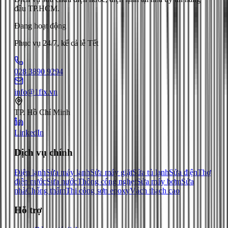
đầu TP.HCM.
Đang hoạt động
Phục vụ 24/7, kể cả lễ Tết
028 3890 9294
info@1fix.vn
TP. Hồ Chí Minh
LinkedIn
Dịch vụ chính
Điện lạnh
Sửa máy lạnh
Sửa máy giặt
Sửa tủ lạnh
Sửa điện
Thợ
điện nước
Sửa nước
Thông cống nghẹt
Sửa máy bơm
Sửa
nhà
Chống thấm
Thi công sơn epoxy
Vách thạch cao
Hỗ trợ