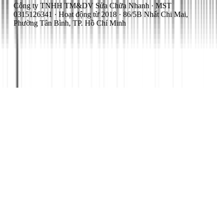
Công ty TNHH TM&DV Sửa Chữa Nhanh · MST
0315126341 · Hoạt động từ 2018 · 86/5B Nhất Chi Mai,
Phường Tân Bình, TP. Hồ Chí Minh