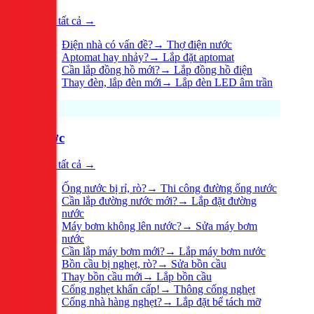
Xem tất cả →
Điện nhà có vấn đề?
→
Thợ điện nước
Aptomat hay nhảy?
→
Lắp đặt aptomat
Cần lắp đồng hồ mới?
→
Lắp đồng hồ điện
Thay đèn, lắp đèn mới
→
Lắp đèn LED âm trần
Nước
Xem tất cả →
Ống nước bị rỉ, rò?
→
Thi công đường ống nước
Cần lắp đường nước mới?
→
Lắp đặt đường
nước
Máy bơm không lên nước?
→
Sửa máy bơm
nước
Cần lắp máy bơm mới?
→
Lắp máy bơm nước
Bồn cầu bị nghẹt, rò?
→
Sửa bồn cầu
Thay bồn cầu mới
→
Lắp bồn cầu
Cống nghẹt khẩn cấp!
→
Thông cống nghẹt
Cống nhà hàng nghẹt?
→
Lắp đặt bể tách mỡ