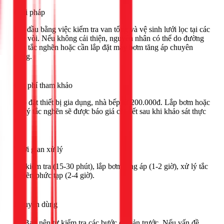
Giải pháp
Bắt đầu bằng việc kiểm tra van tổng và vệ sinh lưới lọc tại các
đầu vòi. Nếu không cải thiện, nguyên nhân có thể do đường
ống tắc nghẽn hoặc cần lắp đặt máy bơm tăng áp chuyên
dụng.
Chi phí tham khảo
Lắp đặt thiết bị gia dụng, nhà bếp từ 200.000đ. Lắp bơm hoặc
xử lý tắc nghẽn sẽ được báo giá chi tiết sau khi khảo sát thực
tế.
Thời gian xử lý
Tự kiểm tra (15-30 phút), lắp bơm tăng áp (1-2 giờ), xử lý tắc
nghẽn phức tạp (2-4 giờ).
Khuyên dùng
🟢 Bạn nên tự kiểm tra các bước cơ bản trước. Nếu vấn đề