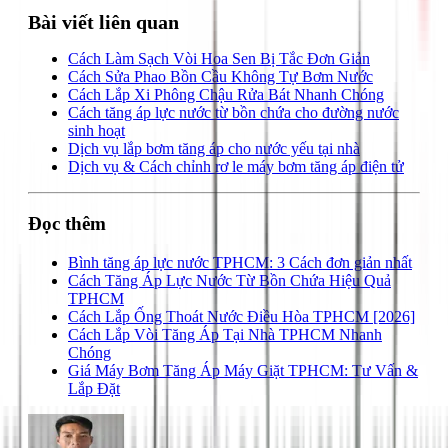
Bài viết liên quan
Cách Làm Sạch Vòi Hoa Sen Bị Tắc Đơn Giản
Cách Sửa Phao Bồn Cầu Không Tự Bơm Nước
Cách Lắp Xi Phông Chậu Rửa Bát Nhanh Chóng
Cách tăng áp lực nước từ bồn chứa cho đường nước
sinh hoạt
Dịch vụ lắp bơm tăng áp cho nước yếu tại nhà
Dịch vụ & Cách chỉnh rơ le máy bơm tăng áp điện tử
Đọc thêm
Bình tăng áp lực nước TPHCM: 3 Cách đơn giản nhất
Cách Tăng Áp Lực Nước Từ Bồn Chứa Hiệu Quả
TPHCM
Cách Lắp Ống Thoát Nước Điều Hòa TPHCM [2026]
Cách Lắp Vòi Tăng Áp Tại Nhà TPHCM Nhanh
Chóng
Giá Máy Bơm Tăng Áp Máy Giặt TPHCM: Tư Vấn &
Lắp Đặt