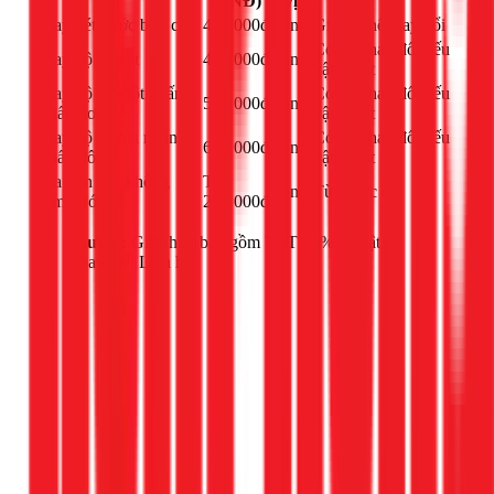
(VNĐ)
vị
Thay két nước bồn cầu
400.000đ
công
Giá có thể thay đổi
Có thể thay đổi nếu
Thay bộ xả gạt
450.000đ
công
vật tư tốt
Thay bộ xả một nhấn
Có thể thay đổi nếu
550.000đ
công
(nhấn đơn)
vật tư tốt
Thay bộ xả hai nhấn
Có thể thay đổi nếu
650.000đ
công
(nhấn đôi)
vật tư tốt
Sửa bồn cầu không
Từ
công
Tùy mức độ
bơm nước
250.000đ
Lưu ý:
Giá chưa bao gồm VAT 10% và vật tư
thay thế. Liên hệ