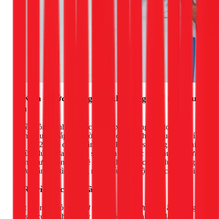
2. Kích thước đường ống không "gánh" nổi nhu
cầu
Nhiều công trình cũ hoặc nhà tự xây không tính toán kỹ
lưỡng thường lắp đặt đường ống có kích thước quá nhỏ (ví dụ
ống phi 21 cho cả một tầng lầu). Khi bạn sử dụng nhiều thiết
bị cùng lúc (vừa tắm vòi sen, vừa xả nước bồn cầu, vừa rửa
chén), đường ống nhỏ sẽ không thể cung cấp đủ lưu lượng
nước, dẫn đến tình trạng nước yếu đột ngột ở tất cả các vòi.
3. Rò rỉ nước âm thầm
Một vết nứt nhỏ hoặc hở mối nối trên đường ống âm tường,
âm sàn có thể không gây thấm dột ra ngoài ngay lập tức,