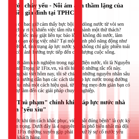
Nước chảy yếu - Nỗi ám ảnh thầm lặng của
nhiều gia đình tại TPHCM
Bạn đã bao giờ cảm thấy bực bội khi dòng nước từ vòi sen
chỉ chảy ri rỉ, khiến việc tắm rửa trở thành một thử thách?
Hay chiếc máy giặt liên tục báo lỗi vì không đủ nước, làm
gián đoạn công việc nhà? Tại một thành phố năng động như
TPHCM, tình trạng áp lực nước yếu không chỉ gây phiền toái
mà còn ảnh hưởng trực tiếp đến chất lượng cuộc sống.
Với 8 năm kinh nghiệm trong ngành điện nước, tôi là Nguyễn
Thành Trọng từ 1Fix.vn, và tôi hiểu rõ những rắc rối này.
Trong bài viết hôm nay, tôi sẽ chia sẻ những nguyên nhân sâu
xa và hướng dẫn bạn các cách tăng áp lực nước trong đường
ống tại nhà một cách hiệu quả, từ những mẹo đơn giản bạn có
thể tự làm đến các giải pháp chuyên nghiệp.
4 "Thủ phạm" chính khiến áp lực nước nhà
bạn "yếu xìu"
Trước khi tìm cách khắc phục, việc "bắt đúng bệnh" là cực kỳ
quan trọng. Dưới đây là 4 nguyên nhân phổ biến nhất mà đội
ngũ 1Fix thường xuyên gặp phải khi xử lý sự cố nước yếu
cho khách hàng.