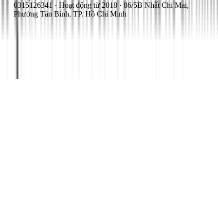
0315126341 · Hoạt động từ 2018 · 86/5B Nhất Chi Mai,
Phường Tân Bình, TP. Hồ Chí Minh