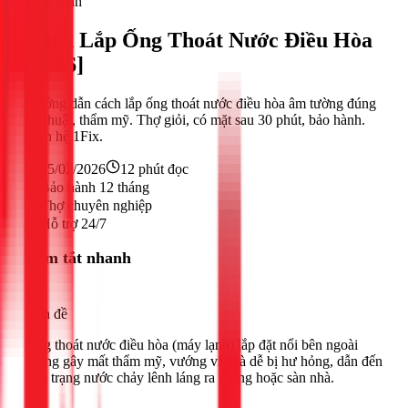
Điện lạnh
Cách Lắp Ống Thoát Nước Điều Hòa
[2026]
Hướng dẫn cách lắp ống thoát nước điều hòa âm tường đúng
kỹ thuật, thẩm mỹ. Thợ giỏi, có mặt sau 30 phút, bảo hành.
Liên hệ 1Fix.
25/02/2026
12
phút đọc
Bảo hành 12 tháng
Thợ chuyên nghiệp
Hỗ trợ 24/7
Tóm tắt nhanh
Vấn đề
Ống thoát nước điều hòa (máy lạnh) lắp đặt nổi bên ngoài
tường gây mất thẩm mỹ, vướng víu và dễ bị hư hỏng, dẫn đến
tình trạng nước chảy lênh láng ra tường hoặc sàn nhà.