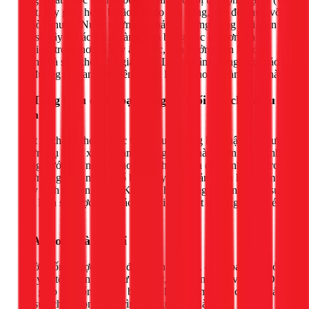
quệt, gãy gập) hoặc bị lão hóa do ánh nắng, dẫn đến nứt, vỡ
và rò rỉ nước. Nước ngưng tụ chảy ra tường trong thời gian
dài sẽ gây ra các vết ố vàng, làm bong tróc lớp sơn, và
nghiêm trọng hơn là gây ẩm mốc, ảnh hưởng đến kết cấu
tường và sức khỏe của gia đình. Lắp đặt âm tường giúp bảo
vệ đường ống an toàn bên trong, loại bỏ hoàn toàn rủi ro này.
3. Tăng hiệu quả hoạt động và tuổi thọ cho điều
hòa
Một hệ thống thoát nước thông suốt, đúng kỹ thuật giúp nước
ngưng tụ được xả đi nhanh chóng. Điều này ngăn ngừa tình
trạng nước dội ngược vào máng hứng của dàn lạnh, một trong
những nguyên nhân phổ biến gây ra lỗi cảm biến hoặc làm
máy lạnh tự động ngắt. Khi máy hoạt động ổn định, hiệu suất
làm lạnh sẽ được đảm bảo và tuổi thọ thiết bị cũng được kéo
dài.
4. An toàn và bền bỉ hơn
Đường ống được đặt cố định trong tường, được bảo vệ khỏi
các yếu tố bên ngoài như thời tiết, côn trùng hay va đập. Điều
này giúp hệ thống có độ bền cao hơn, giảm thiểu chi phí bảo
trì, sửa chữa trong quá trình sử dụng lâu dài.