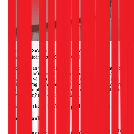
Hạng Mục Sửa Chữa
Đơn Giá (VNĐ)
Thay ron (gioăng) cửa tủ
Từ 270.000
Để đảm bảo an toàn và hiệu quả, việc lắp đặt ống thoát nước
điều hòa âm tường nên được thực hiện bởi đội ngũ thợ có
chuyên môn và kinh nghiệm. Nếu bạn đang có nhu cầu tại
TPHCM, đừng ngần ngại liên hệ 1Fix.vn để được tư vấn và
khảo sát miễn phí. Chúng tôi cam kết mang đến giải pháp tối
ưu và thẩm mỹ nhất cho ngôi nhà của bạn.
Bảng giá tham khảo (Cập nhật 03/2026)
Sửa máy lạnh
Đơn
Ghi
Hạng mục
Giá (VNĐ)