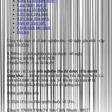
Bảng giá sửa điện nước
Case Study thực tế
Bảng mã lỗi thiết bị
Kiến thức điện lạnh
Kiến thức điện nước
Nhật ký công việc
Chính sách bảo hành
Đặt hẹn
Công việc thực tế có ảnh nghiệm thu
· 60 ngày gần nhất
· cập
nhật
7/8/2026
1.700+
ca có ảnh nghiệm thu đã duyệt · 60 ngày
5.100+
ca tích lũy · từ 01/2026
21
quận/huyện có ca đã duyệt
Chỉ tính các ca có
ảnh nghiệm thu đã được 1Fix duyệt
công khai
— không phải toàn bộ công việc đã thực hiện.
Ca
mới nhất được duyệt: hôm qua.
Số liệu tự cập nhật từ hệ
thống điều phối, không phải con số quảng cáo.
Được giới thiệu trên
© 2026 1Fix.vn. Bản quyền thuộc về 1Fix.
Công ty TNHH TM&DV Sửa Chữa Nhanh · MST