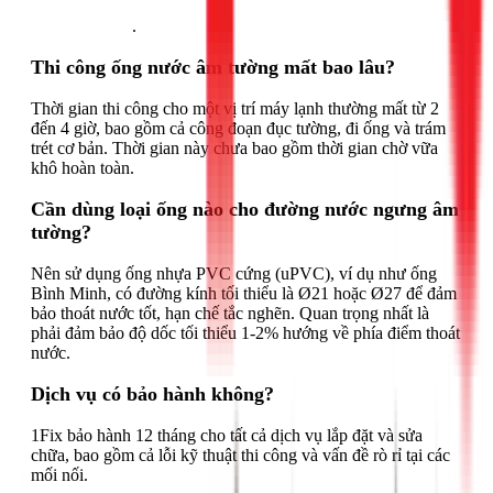
Gọi ngay 1Fix
.
Thi công ống nước âm tường mất bao lâu?
Thời gian thi công cho một vị trí máy lạnh thường mất từ 2
đến 4 giờ, bao gồm cả công đoạn đục tường, đi ống và trám
trét cơ bản. Thời gian này chưa bao gồm thời gian chờ vữa
khô hoàn toàn.
Cần dùng loại ống nào cho đường nước ngưng âm
tường?
Nên sử dụng ống nhựa PVC cứng (uPVC), ví dụ như ống
Bình Minh, có đường kính tối thiểu là Ø21 hoặc Ø27 để đảm
bảo thoát nước tốt, hạn chế tắc nghẽn. Quan trọng nhất là
phải đảm bảo độ dốc tối thiểu 1-2% hướng về phía điểm thoát
nước.
Dịch vụ có bảo hành không?
1Fix bảo hành 12 tháng cho tất cả dịch vụ lắp đặt và sửa
chữa, bao gồm cả lỗi kỹ thuật thi công và vấn đề rò rỉ tại các
mối nối.