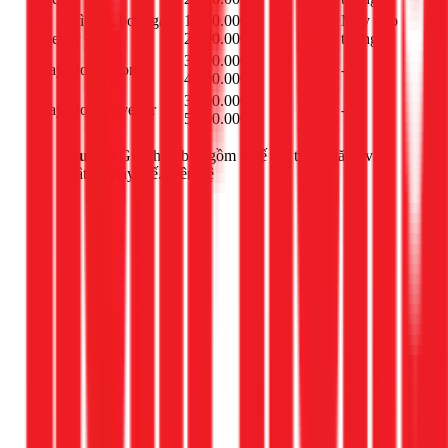
Xử lý xì dàn, bơm gas
1.500.000 -
Máy treo
bộ
Inverter
2.400.000đ
tường
3.500.000 -
Thay block Mono
cái
-
4.500.000đ
3.800.000 -
Thay block Inverter
cái
-
5.000.000đ
Lưu ý:
Giá chưa bao gồm thuế giá trị gia tăng và
vật tư thay thế. Liên hệ