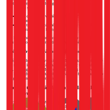
Kỹ thuật viên sẽ đổ một lượng nước vừa đủ vào đầu cao của
ống và quan sát:
Nước có chảy hết về điểm thoát không? Tốc độ chảy
có nhanh không?
Kiểm tra toàn bộ các mối nối xem có bị rò rỉ, thấm
nước ra ngoài hay không.
Chỉ khi hệ thống hoạt động hoàn hảo, không có bất kỳ dấu
hiệu rò rỉ nào, chúng tôi mới tiến hành bước tiếp theo.
Bước 5: Trám trét và hoàn thiện bề mặt tường
Cuối cùng, thợ sẽ dùng vữa xi măng để trám kín rãnh ống. Bề
mặt sẽ được làm phẳng cẩn thận để trả lại bức tường như ban
đầu, sẵn sàng cho công đoạn sơn bả. Đầu ống chờ tại vị trí
dàn lạnh sẽ được bịt kín tạm thời để tránh bụi bẩn, vữa rơi vào
trong quá trình hoàn thiện nhà.
Bảng giá tham khảo dịch vụ điện lạnh khác
tại 1Fix.vn
Việc lắp đặt ống thoát nước điều hòa âm tường thường được
báo giá dựa trên khảo sát thực tế (độ dài, độ khó thi công). Để