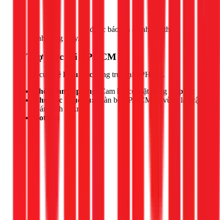
Gọi ngay 1Fix
để được báo giá chính xác theo
tình trạng máy.
📍 Thợ trực tại TPHCM
Đội thợ của
Lê Hữu Lộc
đang trực tại TPHCM.
Thời gian đáp ứng:
Cam kết có mặt trong
30 phút
Khu vực phục vụ:
Toàn bộ TP.HCM và vùng lân cận
(bán kính 50km)
Hotline: