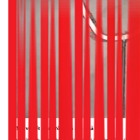
2. Bảo vệ kết cấu tường và sàn nhà
Ống thoát nước lắp nổi bên ngoài rất dễ bị tác động vật lý (va