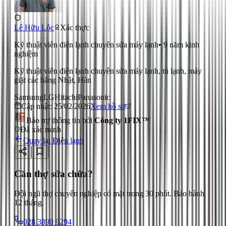
Lê Hữu Lộc
Xác thực
Kỹ thuật viên điện lạnh chuyên sửa máy lạnh
•
9
năm kinh
nghiệm
Kỹ thuật viên điện lạnh chuyên sửa máy lạnh, tủ lạnh, máy
giặt các hãng Nhật, Hàn
Samsung
LG
Hitachi
Panasonic
Cập nhật:
25/02/2026
Xem hồ sơ
Bảo trợ thông tin bởi
Công ty 1FIX™
Đã xác minh
Quay lại
Điện lạnh
Cần thợ sửa chữa?
Đội ngũ thợ chuyên nghiệp có mặt trong 30 phút. Bảo hành
12 tháng.
028 3890 9294