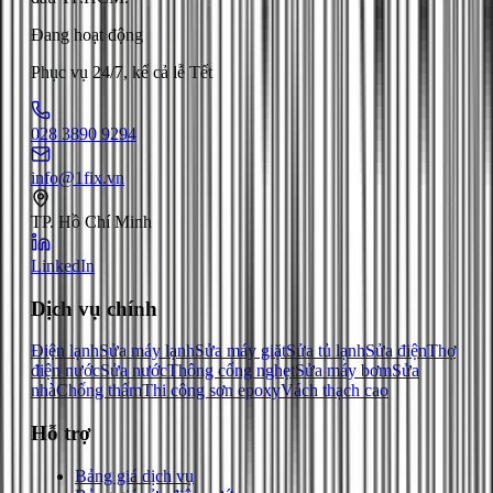
Đang hoạt động
Phục vụ 24/7, kể cả lễ Tết
028 3890 9294
info@1fix.vn
TP. Hồ Chí Minh
LinkedIn
Dịch vụ chính
Điện lạnh
Sửa máy lạnh
Sửa máy giặt
Sửa tủ lạnh
Sửa điện
Thợ
điện nước
Sửa nước
Thông cống nghẹt
Sửa máy bơm
Sửa
nhà
Chống thấm
Thi công sơn epoxy
Vách thạch cao
Hỗ trợ
Bảng giá dịch vụ