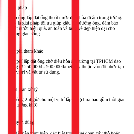
Giải pháp
Thi công lắp đặt ống thoát nước điều hòa đi âm trong tường.
Đây là giải pháp tối ưu giúp giấu kín đường ống, đảm bảo
thoát nước hiệu quả, an toàn và tăng vẻ đẹp hiện đại cho
không gian sống.
Chi phí tham khảo
Chi phí lắp đặt ống chờ điều hòa âm tường tại TPHCM dao
động từ 250.000đ - 500.000đ/mét, tùy thuộc vào độ phức tạp
của vị trí và vật tư sử dụng.
Thời gian xử lý
Khoảng 2-4 giờ cho một vị trí lắp đặt (chưa bao gồm thời gian
chờ tường khô).
Khuyên dùng
🟢 Rất nên thực hiện, đặc biệt trong giai đoạn xây thô hoặc