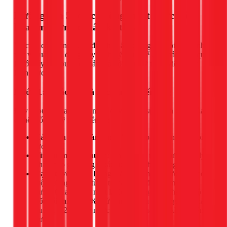
Hướng dẫn 5 bước đi ống thoát nước điều
hòa âm tường chuẩn kỹ thuật
Việc thi công ống nước điều hòa âm tường đòi hỏi sự chính
xác và tuân thủ đúng quy trình kỹ thuật để đảm bảo hiệu quả.
Dưới đây là 5 bước cơ bản mà đội ngũ kỹ thuật viên 1Fix
luôn thực hiện:
Bước 1: Khảo sát và xác định tuyến ống
Đây là bước quan trọng nhất, quyết định sự thành công của
cả hệ thống. Kỹ thuật viên sẽ:
Xác định vị trí dàn lạnh:
Vị trí lắp đặt dàn lạnh trong
tương lai.
Tìm điểm thoát nước:
Chọn điểm thoát nước hợp lý
nhất (hộp gen, ống thoát nước sàn, ban công,...)
Vạch tuyến ống:
Dùng máy laser hoặc thước để vạch
một đường thẳng từ vị trí dàn lạnh đến điểm thoát
nước. Quan trọng nhất là đường ống này phải có
độ
dốc tối thiểu 1-2%
(cứ 1 mét chiều dài, ống phải thấp
xuống 1-2 cm) để nước có thể tự chảy mà không cần
bơm.