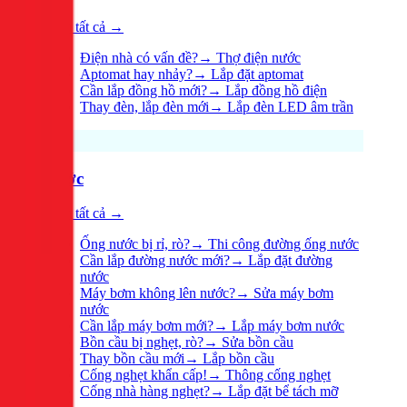
Xem tất cả →
Điện nhà có vấn đề?
→
Thợ điện nước
Aptomat hay nhảy?
→
Lắp đặt aptomat
Cần lắp đồng hồ mới?
→
Lắp đồng hồ điện
Thay đèn, lắp đèn mới
→
Lắp đèn LED âm trần
Nước
Xem tất cả →
Ống nước bị rỉ, rò?
→
Thi công đường ống nước
Cần lắp đường nước mới?
→
Lắp đặt đường
nước
Máy bơm không lên nước?
→
Sửa máy bơm
nước
Cần lắp máy bơm mới?
→
Lắp máy bơm nước
Bồn cầu bị nghẹt, rò?
→
Sửa bồn cầu
Thay bồn cầu mới
→
Lắp bồn cầu
Cống nghẹt khẩn cấp!
→
Thông cống nghẹt
Cống nhà hàng nghẹt?
→
Lắp đặt bể tách mỡ