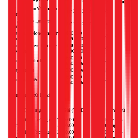
vị
chú
Xử lý chảy nước (máy treo
Từ 300.000đ
bộ
-
tường)
Vệ sinh máy lạnh treo
Từ 150.000đ
máy
-
tường
Sửa board Mono (máy treo
800.000 -
bộ
-
tường)
1.200.000đ
Sửa board Inverter (máy
1.400.000 -
bộ
-
treo tường)
1.800.000đ
650.000 -
Thay tụ đề block
cái
-
950.000đ
Thay remote
300.000đ
cái
-
600.000 -
Thay cảm biến
cái
-
950.000đ
Bơm gas, xử lý xì
Đơn
Hạng mục
Giá (VNĐ)
Ghi chú
vị
Xử lý xì tán, bơm gas
1.000.000 -
Máy treo
bộ
Mono
1.900.000đ
tường
Xử lý xì tán, bơm gas
1.100.000 -
Máy treo
bộ
Inverter
2.000.000đ
tường