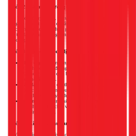
Bước 2: Cắt rãnh tường
Sau khi đã có tuyến ống, thợ sẽ dùng máy cắt tường chuyên
dụng để tạo một rãnh có độ sâu và rộng vừa đủ để đặt ống.
Việc dùng máy chuyên dụng giúp đường cắt thẳng, đẹp, hạn
chế tối đa việc ảnh hưởng đến kết cấu tường so với việc đục
thủ công.
Bước 3: Lắp đặt và cố định ống thoát nước
Chọn ống:
Sử dụng ống nhựa uPVC cứng (ống Bình
Minh hoặc tương đương) có đường kính tối thiểu là
Ø21 hoặc Ø27 để đảm bảo khả năng thoát nước tốt và
hạn chế tắc nghẽn.
Lắp đặt:
Đặt ống cẩn thận vào rãnh đã cắt, đảm bảo
độ dốc đã tính toán ở bước 1. Các đoạn nối ống phải
được dán keo chuyên dụng thật kỹ để chống rò rỉ.
Cố định:
Dùng đinh, kẽm hoặc cùm chuyên dụng để
cố định ống chắc chắn vào rãnh, tránh bị xê dịch trong
quá trình trám trét.
Bước 4: Kiểm tra thử nước và độ kín
Trước khi trám tường, đây là công đoạn không thể bỏ qua.