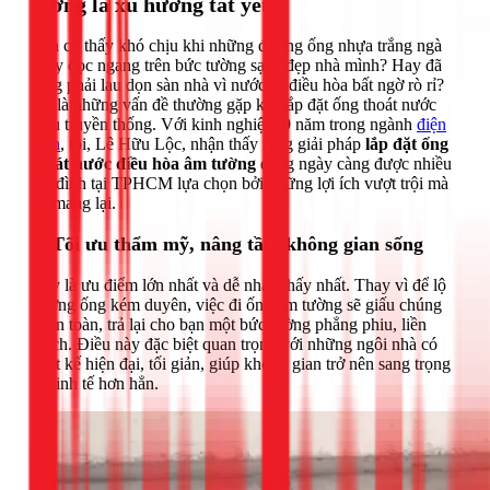
tường là xu hướng tất yếu?
Bạn có thấy khó chịu khi những đường ống nhựa trắng ngà
chạy dọc ngang trên bức tường sạch đẹp nhà mình? Hay đã
từng phải lau dọn sàn nhà vì nước từ điều hòa bất ngờ rò rỉ?
Đó là những vấn đề thường gặp khi lắp đặt ống thoát nước
kiểu truyền thống. Với kinh nghiệm 9 năm trong ngành
điện
lạnh
, tôi, Lê Hữu Lộc, nhận thấy rằng giải pháp
lắp đặt ống
thoát nước điều hòa âm tường
đang ngày càng được nhiều
gia đình tại TPHCM lựa chọn bởi những lợi ích vượt trội mà
nó mang lại.
1. Tối ưu thẩm mỹ, nâng tầm không gian sống
Đây là ưu điểm lớn nhất và dễ nhận thấy nhất. Thay vì để lộ
đường ống kém duyên, việc đi ống âm tường sẽ giấu chúng
hoàn toàn, trả lại cho bạn một bức tường phẳng phiu, liền
mạch. Điều này đặc biệt quan trọng với những ngôi nhà có
thiết kế hiện đại, tối giản, giúp không gian trở nên sang trọng
và tinh tế hơn hẳn.