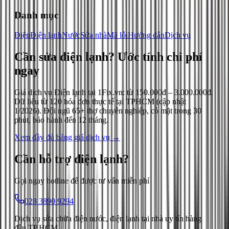
Danh mục
Điện
Điện lạnh
Nước
Sửa nhà
Mã lỗi
Hướng dẫn
Dịch vụ
Cần sửa điện lạnh?
Ước tính chi phí
ngay
Giá dịch vụ
Điện lạnh
tại 1Fix.vn: từ
150.000đ
–
3.000.000đ
.
Dữ liệu từ
120
hóa đơn thực tế tại TPHCM (cập nhật
1/2026
). Đội ngũ 65+ thợ chuyên nghiệp, có mặt trong 30
phút, bảo hành đến 12 tháng.
Xem đầy đủ bảng giá dịch vụ →
Cần hỗ trợ
điện lạnh
?
Gọi ngay hotline để được tư vấn miễn phí
028 3890 9294
Dịch vụ sửa chữa điện nước, điện lạnh tại nhà uy tín hàng
đầu TP.HCM.