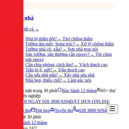
Sửa nhà
Xem tất cả →
Nhà bị thấm dột?
→
Thợ chống thấm
Tường ẩm mốc, bong tróc?
→
Xử lý chống thấm
Tường nhà cũ, xấu?
→
Sơn nhà trọn gói
Sàn xưởng, sân thượng cần epoxy?
→
Thi công
sơn epoxy
Cần chia phòng, cách âm?
→
Vách thạch cao
Trần bị ố, nứt?
→
Trần thạch cao
Cần sửa nhà gấp?
→
Xây nhà sửa nhà
Nhà hẹp, thiếu chỗ?
→
Làm gác xép
Có mặt trong 30 phút
Bảo hành 12 tháng
65+ thợ
chuyên nghiệp
GỌI NGAY 028 3890 9294
ĐẶT HẸN ONLINE
Tuyển thợ
Đặt hẹn
Tuyển thợ
028 3890 9294
Có mặt 30 phút
Bảo hành 12 tháng
Phục vụ 24/7