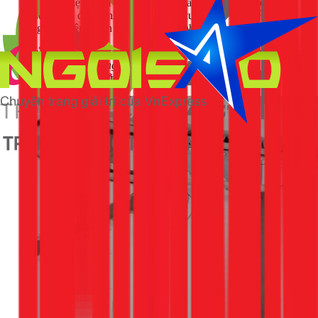
quý khách tiện tham khảo, dưới đây là bảng giá một số dịch
vụ sửa chữa điện lạnh khác do 1Fix cung cấp, cam kết sử
dụng linh kiện chính hãng và bảo hành dài hạn.
Lưu ý: Bảng giá dưới đây dành cho dịch vụ sửa chữa tủ
lạnh, tủ mát. Vui lòng liên hệ hotline để nhận báo giá chính
xác cho dịch vụ đi ống điều hòa âm tường.