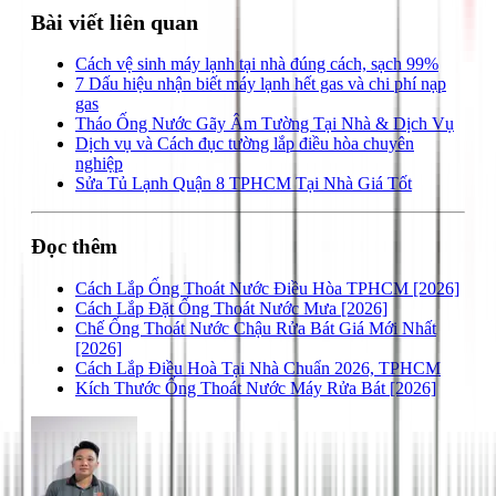
Bài viết liên quan
Cách vệ sinh máy lạnh tại nhà đúng cách, sạch 99%
7 Dấu hiệu nhận biết máy lạnh hết gas và chi phí nạp
gas
Tháo Ống Nước Gãy Âm Tường Tại Nhà & Dịch Vụ
Dịch vụ và Cách đục tường lắp điều hòa chuyên
nghiệp
Sửa Tủ Lạnh Quận 8 TPHCM Tại Nhà Giá Tốt
Đọc thêm
Cách Lắp Ống Thoát Nước Điều Hòa TPHCM [2026]
Cách Lắp Đặt Ống Thoát Nước Mưa [2026]
Chế Ống Thoát Nước Chậu Rửa Bát Giá Mới Nhất
[2026]
Cách Lắp Điều Hoà Tại Nhà Chuẩn 2026, TPHCM
Kích Thước Ống Thoát Nước Máy Rửa Bát [2026]