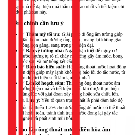
cải tạo nhà để đạt hiệu quả thẩm mỹ cao nhất và tiết kiệm chi
phí đục phá sau này.
Điểm chính cần lưu ý
✅
Thẩm mỹ tối ưu:
Giải pháp đi ống âm tường giúp
giấu hoàn toàn đường ống nước, mang lại không gian
sống gọn gàng, sang trọng và hiện đại.
✅
Bảo vệ tường nhà:
Ngăn chặn triệt để nguy cơ
nước ngưng tụ rò rỉ, chảy ra tường gây ẩm mốc, bong
tróc sơn và hư hỏng kết cấu.
✅
Đảm bảo hiệu suất:
Hệ thống thoát nước hoạt động
ổn định giúp máy lạnh không bị báo lỗi do tắc nước, từ
đó duy trì hiệu suất làm lạnh tốt nhất.
✅
Lên kế hoạch sớm:
Thi công ống thoát nước âm
tường hiệu quả và tiết kiệm nhất khi được thực hiện
cùng lúc với giai đoạn xây dựng hoặc sửa chữa lớn.
⚠️
Lưu ý:
Yếu tố quan trọng nhất là phải đảm bảo độ
dốc tối thiểu 1-2% cho đường ống để nước có thể thoát
đi hoàn toàn, tránh tình trạng nước đọng lại gây tắc
nghẽn và phát sinh mùi hôi.
Tại sao lắp ống thoát nước điều hòa âm