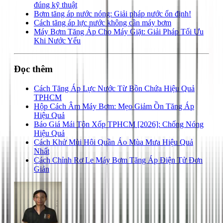
đúng kỹ thuật
Bơm tăng áp nước nóng: Giải pháp nước ổn định!
Cách tăng áp lực nước không cần máy bơm
Máy Bơm Tăng Áp Cho Máy Giặt: Giải Pháp Tối Ưu
Khi Nước Yếu
Đọc thêm
Cách Tăng Áp Lực Nước Từ Bồn Chứa Hiệu Quả
TPHCM
Hộp Cách Âm Máy Bơm: Mẹo Giảm Ồn Tăng Áp
Hiệu Quả
Báo Giá Mái Tôn Xốp TPHCM [2026]: Chống Nóng
Hiệu Quả
Cách Khử Mùi Hôi Quần Áo Mùa Mưa Hiệu Quả
Nhất
Cách Chỉnh Rơ Le Máy Bơm Tăng Áp Điện Tử Đơn
Giản