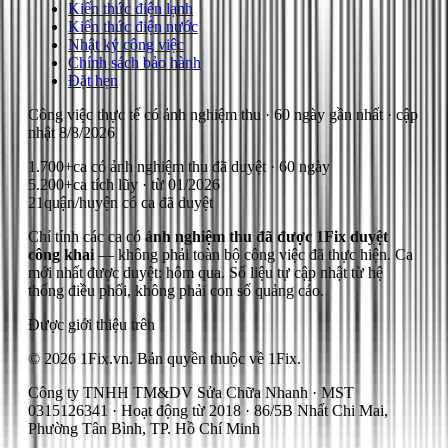
Kiến thức điện lạnh
Kiến thức điện nước
Nhật ký công việc
Chính sách bảo hành
Đặt hẹn
Công việc thực tế có ảnh nghiệm thu
· 60 ngày gần nhất
· cập
nhật
8/8/2026
1.700+
ca có ảnh nghiệm thu đã duyệt · 60 ngày
5.200+
ca tích lũy · từ 01/2026
21
quận/huyện có ca đã duyệt
Chỉ tính các ca có
ảnh nghiệm thu đã được 1Fix duyệt
công khai
— không phải toàn bộ công việc đã thực hiện.
Ca
mới nhất được duyệt: hôm qua.
Số liệu tự cập nhật từ hệ
thống điều phối, không phải con số quảng cáo.
Được giới thiệu trên
© 2026 1Fix.vn. Bản quyền thuộc về 1Fix.
Công ty TNHH TM&DV Sửa Chữa Nhanh · MST
0315126341 · Hoạt động từ 2018 · 86/5B Nhất Chi Mai,
Phường Tân Bình, TP. Hồ Chí Minh