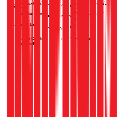
Thay bộ xả một nhấn
Có thể thay đổi nếu
550.000đ
công
(nhấn đơn)
vật tư tốt
Thay bộ xả hai nhấn
Có thể thay đổi nếu
650.000đ
công
(nhấn đôi)
vật tư tốt
Sửa bồn cầu không
Từ
công
Tùy mức độ
bơm nước
250.000đ
Lưu ý:
Giá chưa bao gồm VAT 10% và vật tư
thay thế. Liên hệ