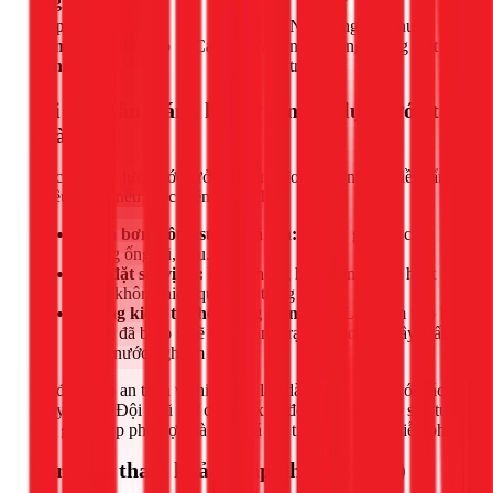
ống
bình
Lắp 2
Nhà dùng máy nước
bơm
Rất cao
Cao
Cao
nóng năng lượng mặt
nóng-lạnh
trời.
Sai lầm cần tránh khi tự tăng áp lực nước tại
nhà
Việc tăng áp lực nước tưởng chừng đơn giản nhưng tiềm ẩn
nhiều rủi ro nếu thực hiện sai cách:
Chọn bơm công suất quá lớn:
Có thể gây vỡ các
đường ống cũ, yếu.
Lắp đặt sai vị trí:
Bơm không hoạt động hoặc hoạt
động không hiệu quả, gây tiếng ồn lớn.
Không kiểm tra hệ thống hiện hữu:
Lắp bơm vào hệ
thống đã bị rò rỉ sẽ khiến tình trạng tệ hơn và gây thất
thoát nước nghiêm trọng.
Để đảm bảo an toàn và hiệu quả lâu dài, hãy liên hệ với các
chuyên gia. Đội ngũ thợ của 1Fix sẽ đến tận nơi khảo sát, tư
vấn giải pháp phù hợp và báo giá chi tiết hoàn toàn miễn phí.
Bảng giá tham khảo (Cập nhật 03/2026)