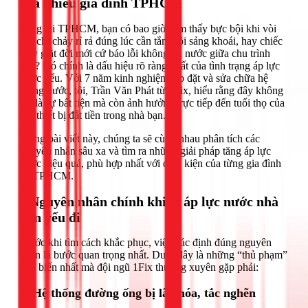
của nhiều gia đình TPHCM
Sống tại TPHCM, bạn có bao giờ cảm thấy bực bội khi vòi
sen chỉ chảy rỉ rả đúng lúc cần tắm gội sảng khoái, hay chiếc
máy giặt đời mới cứ báo lỗi không đủ nước giữa chu trình
giặt? Đó chính là dấu hiệu rõ ràng nhất của tình trạng áp lực
nước yếu. Với 7 năm kinh nghiệm lắp đặt và sửa chữa hệ
thống nước, tôi, Trần Văn Phát từ 1Fix, hiểu rằng đây không
chỉ là sự bất tiện mà còn ảnh hưởng trực tiếp đến tuổi thọ của
các thiết bị đắt tiền trong nhà bạn.
Trong bài viết này, chúng ta sẽ cùng nhau phân tích các
nguyên nhân sâu xa và tìm ra những giải pháp tăng áp lực
nước hiệu quả, phù hợp nhất với điều kiện của từng gia đình
tại TPHCM.
3 Nguyên nhân chính khiến áp lực nước nhà
bạn yếu đi
Trước khi tìm cách khắc phục, việc xác định đúng nguyên
nhân là bước quan trọng nhất. Dưới đây là những “thủ phạm”
phổ biến nhất mà đội ngũ 1Fix thường xuyên gặp phải:
1. Hệ thống đường ống bị lão hóa, tắc nghẽn