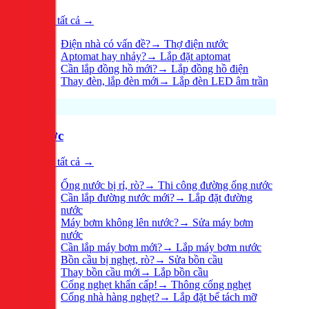
Xem tất cả →
Điện nhà có vấn đề?
→
Thợ điện nước
Aptomat hay nhảy?
→
Lắp đặt aptomat
Cần lắp đồng hồ mới?
→
Lắp đồng hồ điện
Thay đèn, lắp đèn mới
→
Lắp đèn LED âm trần
Nước
Xem tất cả →
Ống nước bị rỉ, rò?
→
Thi công đường ống nước
Cần lắp đường nước mới?
→
Lắp đặt đường
nước
Máy bơm không lên nước?
→
Sửa máy bơm
nước
Cần lắp máy bơm mới?
→
Lắp máy bơm nước
Bồn cầu bị nghẹt, rò?
→
Sửa bồn cầu
Thay bồn cầu mới
→
Lắp bồn cầu
Cống nghẹt khẩn cấp!
→
Thông cống nghẹt
Cống nhà hàng nghẹt?
→
Lắp đặt bể tách mỡ