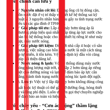
Điểm chính cần lưu ý
✅
Nguyên nhân cốt lõi:
Đường ống cũ bị đóng cặn,
bồn nước đặt ở vị trí thấp và thiết kế hệ thống sai kỹ
thuật là 3 nguyên nhân hàng đầu gây ra tình trạng nước
yếu tại các gia đình ở TPHCM.
✅
Giải pháp tối ưu:
Lắp đặt máy bơm tăng áp là
phương pháp hiệu quả nhất, giúp tăng áp lực nước cho
toàn bộ hệ thống hoặc cho các thiết bị riêng lẻ như máy
giặt, máy nước nóng.
✅
Giải pháp tiết kiệm:
Đối với nhà cấp 4 hoặc có sân
thượng, việc nâng cao bồn chứa nước là một cách tăng
áp tự nhiên, ít tốn kém. Vệ sinh định kỳ đầu vòi cũng
giúp cải thiện đáng kể.
✅
Nước nóng & lạnh:
Với hệ thống dùng máy nước
nóng năng lượng mặt trời, cần lắp 2 bơm tăng áp riêng
biệt cho đường nóng và lạnh để đảm bảo áp lực cân
bằng, tránh tình trạng nước lúc nóng lúc lạnh đột ngột.
⚠️
Lưu ý:
Việc tự ý lắp đặt máy bơm không đúng công
suất hoặc kỹ thuật có thể gây vỡ đường ống, hỏng thiết
bị và lãng phí điện. Luôn ưu tiên gọi thợ chuyên nghiệp
để đảm bảo an toàn và hiệu quả.
Nước chảy yếu - “Cơn ác mộng” thầm lặng