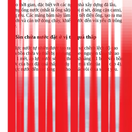
Theo thời gian, đặc biệt với các ngôi nhà xây dựng đã lâu,
đường ống nước (nhất là ống sắt) sẽ bị rỉ sét, đóng cặn canxi,
rong rêu. Các mảng bám này làm hẹp tiết diện ống, tạo ra ma
sát lớn và cản trở dòng chảy, khiến nước đến vòi yếu đi trông
thấy.
2. Bồn chứa nước đặt ở vị trí quá thấp
Áp lực nước tự nhiên được tạo ra bởi sự chênh lệch độ cao
giữa bồn chứa và thiết bị sử dụng. Theo nguyên tắc, cứ cao
hơn 1 mét, áp lực nước sẽ tăng thêm khoảng 0.1 bar. Nếu bồn
nước của bạn đặt quá thấp (ví dụ trên mái tôn của nhà cấp 4),
áp lực nước đến các tầng dưới hoặc các vòi ở xa sẽ rất yếu.