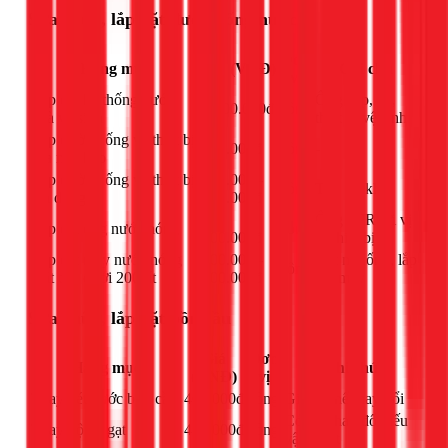
Sửa chữa, lắp đặt đường ống nước
Đơn
Hạng mục
Giá (VNĐ)
Ghi chú
vị
Lắp đặt hệ thống nước
Ống cấp, xả,
1.400.000đ
công
nhà vệ sinh
thiết bị vệ sinh
Lắp đường ống và thiết bị
200.000đ
công
-
rửa nhà bếp
Lắp đường ống và thiết bị
200.000 -
công
Tùy độ khó
gia dụng
600.000đ
Từ
Ống PPR tới vị
Lắp đặt ống nước nóng
công
200.000đ
trí thiết bị
Lắp đặt máy nước nóng
300.000 -
Kết nối ống, lắp
công
mặt trời dưới 200 lít
500.000đ
đặt máy
Sửa chữa, lắp đặt bồn cầu
Giá
Đơn
Hạng mục
Ghi chú
(VNĐ)
vị
Thay két nước bồn cầu
400.000đ
công
Giá có thể thay đổi
Có thể thay đổi nếu
Thay bộ xả gạt
450.000đ
công
vật tư tốt