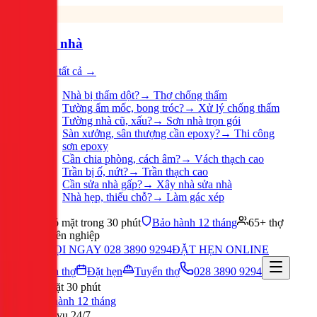
Sửa nhà
Xem tất cả →
Nhà bị thấm dột?
→
Thợ chống thấm
Tường ẩm mốc, bong tróc?
→
Xử lý chống thấm
Tường nhà cũ, xấu?
→
Sơn nhà trọn gói
Sàn xưởng, sân thượng cần epoxy?
→
Thi công
sơn epoxy
Cần chia phòng, cách âm?
→
Vách thạch cao
Trần bị ố, nứt?
→
Trần thạch cao
Cần sửa nhà gấp?
→
Xây nhà sửa nhà
Nhà hẹp, thiếu chỗ?
→
Làm gác xép
Có mặt trong 30 phút
Bảo hành 12 tháng
65+ thợ
chuyên nghiệp
GỌI NGAY 028 3890 9294
ĐẶT HẸN ONLINE
Tuyển thợ
Đặt hẹn
Tuyển thợ
028 3890 9294
Có mặt 30 phút
Bảo hành 12 tháng
Phục vụ 24/7