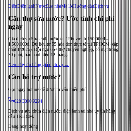
Điện
Điện lạnh
Nước
Sửa nhà
Mã lỗi
Hướng dẫn
Dịch vụ
Cần thợ sửa nước?
Ước tính chi phí
ngay
Giá dịch vụ
Sửa chữa nước
tại 1Fix.vn: từ
150.000đ
–
1.500.000đ
. Dữ liệu từ
55
hóa đơn thực tế tại TPHCM (cập
nhật
1/2026
). Đội ngũ 65+ thợ chuyên nghiệp, có mặt trong
30 phút, bảo hành đến 12 tháng.
Xem đầy đủ bảng giá dịch vụ →
Cần hỗ trợ
nước
?
Gọi ngay hotline để được tư vấn miễn phí
028 3890 9294
Dịch vụ sửa chữa điện nước, điện lạnh tại nhà uy tín hàng
đầu TP.HCM.
Đang hoạt động