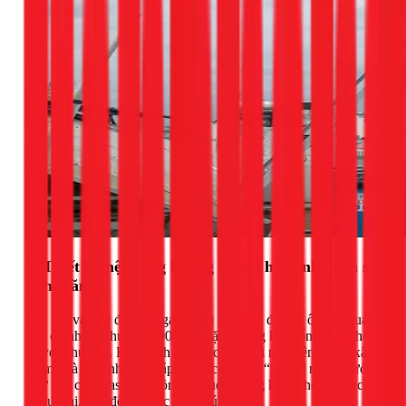
3. Thiết kế hệ thống không tối ưu hoặc nhu cầu sử
dụng tăng
Đôi khi vấn đề đến từ ngay khâu thiết kế: đường ống đi quá
dài, có nhiều khúc cua 90 độ, hoặc đường kính ống quá nhỏ
so với nhu cầu. Bên cạnh đó, việc bạn cơi nới thêm tầng, xây
thêm nhà vệ sinh hoặc lắp đặt các thiết bị “ngốn” nhiều nước
như sen cây massage, bồn tắm sục... cũng khiến hệ thống cũ
bị quá tải, dẫn đến áp lực giảm sút.