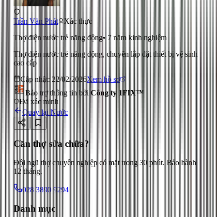
Trần Văn Phát
Xác thực
Thợ điện nước trẻ năng động
•
7
năm kinh nghiệm
Thợ điện nước trẻ năng động, chuyên lắp đặt thiết bị vệ sinh
cao cấp
Cập nhật:
22/02/2026
Xem hồ sơ
Bảo trợ thông tin bởi
Công ty 1FIX™
Đã xác minh
Quay lại
Nước
Cần thợ sửa chữa?
Đội ngũ thợ chuyên nghiệp có mặt trong 30 phút. Bảo hành
12 tháng.
028 3890 9294
Danh mục