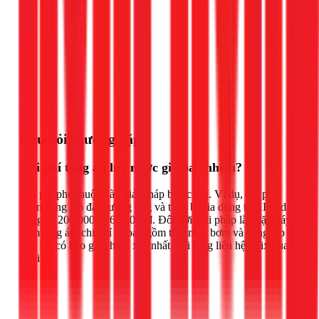
Gọi ngay 1Fix
Câu hỏi thường gặp
Chi phí tăng áp lực nước giá bao nhiêu?
Chi phí phụ thuộc vào giải pháp bạn chọn. Ví dụ, chi phí
nhân công lắp đặt đường ống và thiết bị gia dụng tại 1Fix dao
động từ 200.000đ - 600.000đ. Đối với giải pháp lắp đặt máy
bơm tăng áp, chi phí sẽ bao gồm tiền máy bơm và công lắp
đặt. Để có báo giá chính xác nhất, vui lòng liên hệ 1Fix qua
hotline