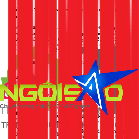
Giải pháp 3: Nâng cao vị trí bồn chứa nước (Tiết
kiệm)
Như đã đề cập, nâng cao bồn nước là một cách tăng áp lực tự
nhiên dựa vào trọng lực. Phương pháp này phù hợp với nhà
có kết cấu mái bằng, sân thượng vững chắc. Bạn chỉ cần xây
hoặc gia công một hệ khung đỡ cao hơn vị trí cũ, áp lực nước
sẽ được cải thiện mà không tốn chi phí vận hành.
Bảng so sánh nhanh các phương pháp
Độ
Phương
Hiệu
Chi phí
phức
Phù hợp nhất cho
pháp
quả
lắp đặt
tạp
Trung
Mọi loại nhà, đặc biệt là
Lắp bơm
Trung
Rất cao
bình -
nhà nhiều tầng, chung
tăng áp
bình
Cao
cư.
Thấp -
Nhà cấp 4, nhà có sân
Nâng cao
Trung
Trung
Cao
thượng, kết cấu vững
bồn nước
bình
bình
chắc.
Vệ sinh
Thấp -
Nhà có đường ống cũ,
đường
Trung
Thấp
Thấp
bị tắc nghẽn cục bộ.