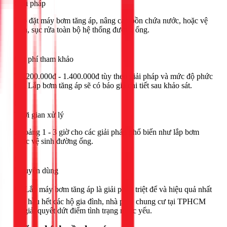
Giải pháp
Lắp đặt máy bơm tăng áp, nâng cao bồn chứa nước, hoặc vệ
sinh, sục rửa toàn bộ hệ thống đường ống.
Chi phí tham khảo
Từ 200.000đ - 1.400.000đ tùy theo giải pháp và mức độ phức
tạp. Lắp bơm tăng áp sẽ có báo giá chi tiết sau khảo sát.
Thời gian xử lý
Khoảng 1 - 3 giờ cho các giải pháp phổ biến như lắp bơm
hoặc vệ sinh đường ống.
Khuyên dùng
🟢 Lắp máy bơm tăng áp là giải pháp triệt để và hiệu quả nhất
cho hầu hết các hộ gia đình, nhà phố, chung cư tại TPHCM
để giải quyết dứt điểm tình trạng nước yếu.