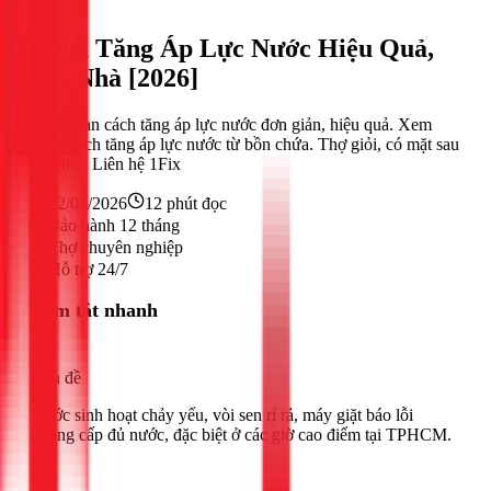
Nước
Cách Tăng Áp Lực Nước Hiệu Quả,
Tại Nhà [2026]
Mách bạn cách tăng áp lực nước đơn giản, hiệu quả. Xem
ngay cách tăng áp lực nước từ bồn chứa. Thợ giỏi, có mặt sau
30 phút. Liên hệ 1Fix
22/02/2026
12
phút đọc
Bảo hành 12 tháng
Thợ chuyên nghiệp
Hỗ trợ 24/7
Tóm tắt nhanh
Vấn đề
Nước sinh hoạt chảy yếu, vòi sen rỉ rả, máy giặt báo lỗi
không cấp đủ nước, đặc biệt ở các giờ cao điểm tại TPHCM.