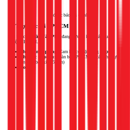
Gọi ngay 1Fix
để được báo giá chính xác.
📍 Thợ trực tại TPHCM
Đội thợ của
Trần Văn Phát
đang trực tại khắp các quận
huyện TPHCM.
Thời gian đáp ứng:
Cam kết có mặt trong
30 phút
Khu vực phục vụ:
Toàn bộ TP.HCM và các khu vực
lân cận (bán kính 50km)
Hotline: