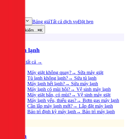
Bảng giá
Tất cả dịch vụ
Đặt hẹn
Dịch vụ
Tìm kiếm...
⌘K
Điện lạnh
Xem tất cả →
Máy giặt không quay?
→
Sửa máy giặt
Tủ lạnh không lạnh?
→
Sửa tủ lạnh
Máy lạnh hết lạnh?
→
Sửa máy lạnh
Máy lạnh có mùi hôi?
→
Vệ sinh máy lạnh
Máy giặt bẩn, có mùi?
→
Vệ sinh máy giặt
Máy lạnh yếu, thiếu gas?
→
Bơm gas máy lạnh
Cần lắp máy lạnh mới?
→
Lắp đặt máy lạnh
Bảo trì định kỳ máy lạnh
→
Bảo trì máy lạnh
Điện