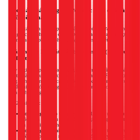
Các giải pháp tăng áp lực nước hiệu quả và
phổ biến nhất
Khi đã xác định được nguyên nhân, bạn có thể lựa chọn một
trong các giải pháp dưới đây. 1Fix sẽ phân tích ưu và nhược
điểm của từng phương pháp để bạn dễ dàng quyết định.
Giải pháp 1: Lắp đặt máy bơm tăng áp (Hiệu quả
& Triệt để)
Đây là giải pháp được ưa chuộng nhất hiện nay vì hiệu quả
tức thì và giải quyết được vấn đề một cách triệt để. Máy bơm
tăng áp hoạt động bằng cách tự động bật khi bạn mở vòi nước
và tắt khi bạn đóng vòi, giúp đẩy nước đi mạnh hơn trong
toàn bộ hệ thống.
Có 2 loại chính:
Bơm tăng áp cho toàn hệ thống:
Lắp đặt ngay sau
bồn chứa hoặc sau đồng hồ nước, giúp tăng áp cho tất
cả các vòi trong nhà.
Bơm tăng áp mini:
Lắp đặt riêng cho một thiết bị cụ
thể cần áp lực cao như máy nước nóng, máy giặt, hoặc