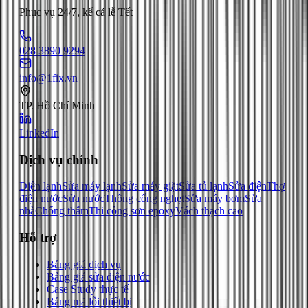
Phục vụ 24/7, kể cả lễ Tết
028 3890 9294
info@1fix.vn
TP. Hồ Chí Minh
LinkedIn
Dịch vụ chính
Điện lạnh
Sửa máy lạnh
Sửa máy giặt
Sửa tủ lạnh
Sửa điện
Thợ
điện nước
Sửa nước
Thông cống nghẹt
Sửa máy bơm
Sửa
nhà
Chống thấm
Thi công sơn epoxy
Vách thạch cao
Hỗ trợ
Bảng giá dịch vụ
Bảng giá sửa điện nước
Case Study thực tế
Bảng mã lỗi thiết bị