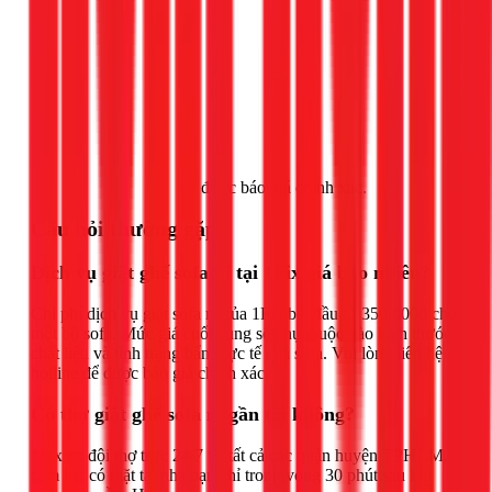
Gọi ngay 1Fix
để được báo giá chính xác.
Câu hỏi thường gặp
Dịch vụ giặt ghế sofa nỉ tại 1Fix giá bao nhiêu?
Chi phí dịch vụ giặt sofa nỉ của 1Fix bắt đầu từ 350.000đ cho
một bộ sofa. Mức giá cuối cùng sẽ phụ thuộc vào kích thước,
chất liệu và tình trạng bẩn thực tế của sofa. Vui lòng liên hệ
hotline để được báo giá chính xác.
Có thợ giặt ghế sofa nỉ gần tôi không?
1Fix có đội thợ trực 24/7 tại tất cả các quận huyện TPHCM,
cam kết có mặt tại nhà bạn chỉ trong vòng 30 phút sau khi