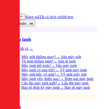
Bảng giá
Tất cả dịch vụ
Đặt hẹn
Dịch vụ
Tìm kiếm...
⌘K
Điện lạnh
Xem tất cả →
Máy giặt không quay?
→
Sửa máy giặt
Tủ lạnh không lạnh?
→
Sửa tủ lạnh
Máy lạnh hết lạnh?
→
Sửa máy lạnh
Máy lạnh có mùi hôi?
→
Vệ sinh máy lạnh
Máy giặt bẩn, có mùi?
→
Vệ sinh máy giặt
Máy lạnh yếu, thiếu gas?
→
Bơm gas máy lạnh
Cần lắp máy lạnh mới?
→
Lắp đặt máy lạnh
Bảo trì định kỳ máy lạnh
→
Bảo trì máy lạnh
Điện