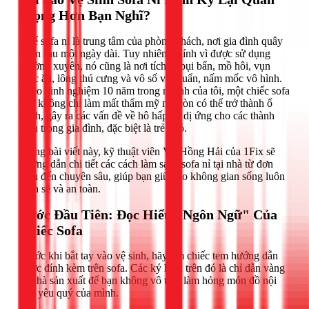
Trọng Hơn Bạn Nghĩ?
Ghế sofa nỉ là trung tâm của phòng khách, nơi gia đình quây
quần sau một ngày dài. Tuy nhiên, chính vì được sử dụng
thường xuyên, nó cũng là nơi tích tụ bụi bẩn, mồ hôi, vụn
thức ăn, lông thú cưng và vô số vi khuẩn, nấm mốc vô hình.
Theo kinh nghiệm 10 năm trong ngành của tôi, một chiếc sofa
bẩn không chỉ làm mất thẩm mỹ mà còn có thể trở thành ổ
bệnh, gây ra các vấn đề về hô hấp và dị ứng cho các thành
viên trong gia đình, đặc biệt là trẻ nhỏ.
Trong bài viết này, kỹ thuật viên Võ Hồng Hải của 1Fix sẽ
hướng dẫn chi tiết các cách làm sạch sofa nỉ tại nhà từ đơn
giản đến chuyên sâu, giúp bạn giữ cho không gian sống luôn
sạch sẽ và an toàn.
Bước Đầu Tiên: Đọc Hiểu "Ngôn Ngữ" Của
Chiếc Sofa
Trước khi bắt tay vào vệ sinh, hãy tìm chiếc tem hướng dẫn
được đính kèm trên sofa. Các ký hiệu trên đó là chỉ dẫn vàng
từ nhà sản xuất để bạn không vô tình làm hỏng món đồ nội
thất yêu quý của mình.