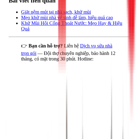
Bài viết liên quan
Giặt nệm mút tại nhà sạch, khử mùi
Mẹo khử mùi nhà vệ sinh dễ làm, hiệu quả cao
Khử Mùi Hôi Cống Thoát Nước: Mẹo Hay & Hiệu
Quả
👉
Bạn cần hỗ trợ?
Liên hệ
Dịch vụ sửa nhà
trọn gói
— Đội thợ chuyên nghiệp, bảo hành 12
tháng, có mặt trong 30 phút. Hotline: