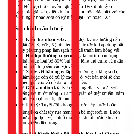
bẩn. 🔴 Nên gọi thợ chuyên nghiệp của 1Fix định kỳ 6
tháng/lần để giặt sâu, diệt khuẩn và nấm mốc, đặc biệt với các
vết ố lâu ngày hoặc sofa có ký hiệu giặt "S" hoặc "X".
Điểm chính cần lưu ý
✅
Kiểm tra nhãn sofa:
Luôn đọc kỹ mã hướng dẫn
giặt (W, S, WS, X) trên tem sofa trước khi áp dụng bất
kỳ phương pháp làm sạch nào để tránh làm hỏng vải.
✅
Hút bụi thường xuyên:
Đây là bước quan trọng
nhất, giúp loại bỏ 80% bụi bẩn, lông thú cưng và ngăn
chúng tích tụ sâu vào sợi vải.
✅
Xử lý vết bẩn ngay lập tức:
Dùng baking soda,
giấm hoặc cồn để xử lý các vết ố, vết bẩn mới sẽ cho
hiệu quả cao và dễ dàng hơn nhiều.
✅
Giặt sâu định kỳ:
Nên sử dụng dịch vụ giặt sofa
bằng hơi nước nóng 6-12 tháng/lần để diệt khuẩn, nấm
mốc và loại bỏ triệt để mùi hôi.
⚠️
Lưu ý:
Tuyệt đối không đổ trực tiếp nước hoặc
dùng hóa chất tẩy rửa mạnh lên bề mặt sofa nỉ. Luôn
thử dung dịch vệ sinh ở một góc khuất trước khi áp
dụng trên diện rộng.
Tại Sao Vệ Sinh Sofa Nỉ Định Kỳ Lại Quan