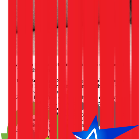
Quy trình 5 bước tiêu chuẩn của chúng tôi đảm bảo sofa
của bạn sạch như mới:
Hút Bụi Chuyên Sâu:
Sử dụng máy hút bụi công suất
lớn để loại bỏ hoàn toàn bụi mịn, lông thú cưng và các
mảnh vụn ẩn sâu trong kẽ ghế.
Phun Dung Dịch An Toàn:
Phun đều dung dịch giặt
sofa chuyên dụng, an toàn cho sức khỏe, có khả năng
phá vỡ liên kết của vết bẩn.
Đánh Tan Vết Bẩn:
Dùng máy đánh tay chuyên dụng
chà nhẹ nhàng trên bề mặt để đánh tan các vết ố, mảng
bám lâu ngày mà không làm tổn hại sợi vải.
Hút Sạch Nước Bẩn:
Máy hút công nghiệp sẽ hút
toàn bộ hỗn hợp nước bẩn, vi khuẩn và nấm mốc ra