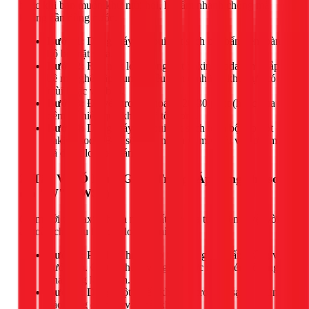
hoặc khi bạn muốn khử mùi hôi, hút ẩm nhanh chóng mà
không cần dùng nước.
Bước 1:
Dùng máy hút bụi hút sạch bụi bẩn trên toàn
bộ bề mặt sofa.
Bước 2:
Rắc một lớp mỏng bột baking soda lên khắp
bề mặt ghế, tập trung nhiều hơn ở những khu vực có
mùi hoặc vết bẩn.
Bước 3:
Để yên trong khoảng 20-30 phút (hoặc qua
đêm để hiệu quả khử mùi tốt hơn).
Bước 4:
Dùng máy hút bụi hút sạch toàn bộ lớp bột
baking soda. Bạn sẽ ngạc nhiên vì mùi hôi và hơi ẩm
đã được loại bỏ đáng kể.
2. Tẩy Vết Ố Bằng Giấm Trắng (Áp dụng cho sofa
mã "W", "WS")
Giấm với tính axit nhẹ là một chất tẩy rửa tự nhiên tuyệt vời,
an toàn cho hầu hết các loại vải nỉ.
Bước 1:
Pha hỗn hợp theo tỉ lệ 1:1 gồm giấm trắng và
nước ấm. Có thể thêm vài giọt nước rửa chén để tăng
khả năng làm sạch.
Bước 2:
Dùng một chiếc khăn microfiber sạch, nhúng
vào dung dịch và vắt thật khô.