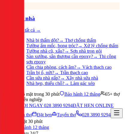
Sửa nhà
Xem tất cả →
Nhà bị thấm dột?
→
Thợ chống thấm
Tường ẩm mốc, bong tróc?
→
Xử lý chống thấm
Tường nhà cũ, xấu?
→
Sơn nhà trọn gói
Sàn xưởng, sân thượng cần epoxy?
→
Thi công
sơn epoxy
Cần chia phòng, cách âm?
→
Vách thạch cao
Trần bị ố, nứt?
→
Trần thạch cao
Cần sửa nhà gấp?
→
Xây nhà sửa nhà
Nhà hẹp, thiếu chỗ?
→
Làm gác xép
Có mặt trong 30 phút
Bảo hành 12 tháng
65+ thợ
chuyên nghiệp
GỌI NGAY 028 3890 9294
ĐẶT HẸN ONLINE
Tuyển thợ
Đặt hẹn
Tuyển thợ
028 3890 9294
Có mặt 30 phút
Bảo hành 12 tháng
Phục vụ 24/7