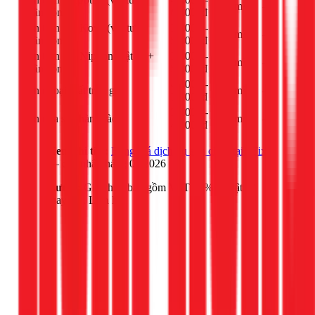
m²
-
nhân công)
60.000đ
Sơn trọn gói Kova (vật tư +
35.000 -
m²
-
nhân công)
55.000đ
Sơn trọn gói Nippon (vật tư +
30.000 -
m²
-
nhân công)
50.000đ
40.000 -
Sơn ngoại thất trọn gói
m²
-
75.000đ
30.000 -
Sơn cửa sắt, hàng rào
m²
-
45.000đ
Xem chi tiết:
Bảng giá dịch vụ sửa chữa tại 1Fix
— cập nhật tháng 03/2026
Lưu ý:
Giá chưa bao gồm VAT 10% và vật tư
thay thế. Liên hệ