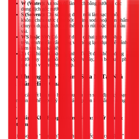
W (Water):
An toàn để làm sạch bằng nước và các
dung dịch gốc nước.
S (Solvent):
Chỉ sử dụng dung môi làm sạch khô,
không chứa nước (như bột baking soda hoặc sản phẩm
chuyên dụng). Nước có thể làm co rút hoặc phai màu
vải.
WS hoặc SW:
Có thể sử dụng cả hai phương pháp
trên, nhưng cần cẩn trọng và không lạm dụng để tránh
làm tổn hại chất liệu.
X:
Chỉ hút bụi hoặc chải nhẹ. Tuyệt đối không dùng
nước hay dung môi. Với ký hiệu này, bạn bắt buộc phải
gọi dịch vụ chuyên nghiệp.
Các Phương Pháp Vệ Sinh Sofa Nỉ Tại Nhà
An Toàn, Hiệu Quả
Đối với các vết bẩn nhỏ hoặc nhu cầu làm sạch định kỳ, bạn
hoàn toàn có thể tự xử lý bằng các nguyên liệu sẵn có trong
nhà.
1. Vệ Sinh Khô Bằng Baking Soda: Khử Mùi &
Hút Ẩm
Baking soda là "cứu tinh" cho những chiếc sofa có mã "S"