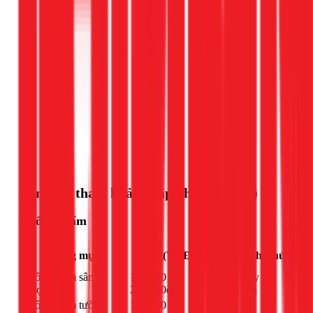
Gọi ngay 1Fix
Bảng giá tham khảo (Cập nhật 03/2026)
Chống thấm
Đơn
Hạng mục
Giá (VNĐ)
Ghi chú
vị
Chống thấm sân
120.000 -
Tùy vật
m²
thượng
250.000đ
liệu
Chống thấm tường
150.000 -
m²
-