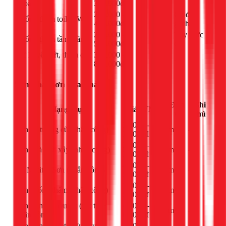
ngoài
300.000đ
200.000 -
Có đục
Chống thấm toilet, WC
m²
400.000đ
gạch
250.000 -
Tùy mức
Chống thấm tầng hầm
m²
500.000đ
độ
Xử lý vết nứt, thấm cục
300.000 -
Điểm
-
bộ
800.000đ
Sơn nhà, sơn sửa nhà
Đơn
Ghi
Hạng mục
Giá (VNĐ)
vị
chú
20.000 -
Sơn lại tường cũ (nhân công)
m²
-
30.000đ
25.000 -
Sơn nhà mới xây (nhân công)
m²
-
35.000đ
40.000 -
Bả Matit + Sơn (nhân công)
m²
-
55.000đ
35.000 -
Sơn chống thấm (nhân công)
m²
-
50.000đ
Sơn trọn gói Dulux (vật tư +
45.000 -
m²
-
nhân công)
65.000đ
Sơn trọn gói Jotun (vật tư +
40.000 -