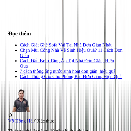
028 3890 9294
Đọc thêm
Cách Giặt Ghế Sofa Vải Tại Nhà Đơn Giản Nhất
Chặn Mùi Cống Nhà Vệ Sinh Hiệu Quả? 11 Cách Đơn
Giản
Cách Đấu Bơm Tăng Áp Tại Nhà Đơn Giản, Hiệu
Quả
7 cách thông ống nước sinh hoạt đơn giản, hiệu quả
Cách Thông Gió Cho Phòng Kín Đơn Giản, Hiệu Quả
Võ Hồng Hải
Xác thực
Thợ sửa nhà đa năng
•
10
năm kinh nghiệm