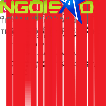
khỏi sofa. Đây là bước quyết định hiệu quả làm sạch
sâu.
Sấy Khô Nhanh Chóng:
Sử dụng quạt thổi công suất
lớn để làm khô sofa chỉ trong vòng 2-3 giờ, ngăn ngừa
tình trạng ẩm mốc phát sinh trở lại.
Việc gọi thợ chuyên nghiệp không chỉ tiết kiệm thời gian,
công sức mà còn đảm bảo sofa của bạn được chăm sóc đúng
cách, kéo dài tuổi thọ và giữ được vẻ đẹp nguyên bản.
📍 Thợ trực tại TPHCM
Đội thợ của
Võ Hồng Hải
đang trực tại TPHCM.
Thời gian đáp ứng:
Cam kết có mặt trong
30 phút
Khu vực phục vụ:
Toàn bộ TP.HCM và vùng lân cận
(50km)
Hotline: