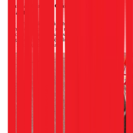
Khi Nào Cần Đến Giải Pháp Chuyên Nghiệp
Của 1Fix?
Các phương pháp tại nhà rất hữu ích nhưng có giới hạn. Với
những vết bẩn cứng đầu như rượu vang, cà phê, mực bút bi,
hoặc khi bạn muốn làm sạch sâu, diệt khuẩn toàn diện, dịch
vụ giặt sofa chuyên nghiệp bằng công nghệ hơi nước nóng
của 1Fix là lựa chọn tối ưu.