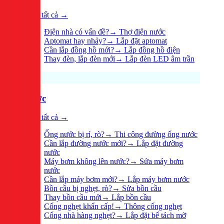
Xem tất cả →
Điện nhà có vấn đề?
→
Thợ điện nước
Aptomat hay nhảy?
→
Lắp đặt aptomat
Cần lắp đồng hồ mới?
→
Lắp đồng hồ điện
Thay đèn, lắp đèn mới
→
Lắp đèn LED âm trần
Nước
Xem tất cả →
Ống nước bị rỉ, rò?
→
Thi công đường ống nước
Cần lắp đường nước mới?
→
Lắp đặt đường
nước
Máy bơm không lên nước?
→
Sửa máy bơm
nước
Cần lắp máy bơm mới?
→
Lắp máy bơm nước
Bồn cầu bị nghẹt, rò?
→
Sửa bồn cầu
Thay bồn cầu mới
→
Lắp bồn cầu
Cống nghẹt khẩn cấp!
→
Thông cống nghẹt
Cống nhà hàng nghẹt?
→
Lắp đặt bể tách mỡ