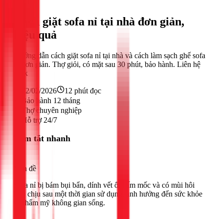
Sửa nhà
Cách giặt sofa nỉ tại nhà đơn giản,
hiệu quả
Hướng dẫn cách giặt sofa nỉ tại nhà và cách làm sạch ghế sofa
nỉ đơn giản. Thợ giỏi, có mặt sau 30 phút, bảo hành. Liên hệ
1Fix
22/02/2026
12
phút đọc
Bảo hành 12 tháng
Thợ chuyên nghiệp
Hỗ trợ 24/7
Tóm tắt nhanh
Vấn đề
Sofa nỉ bị bám bụi bẩn, dính vết ố, nấm mốc và có mùi hôi
khó chịu sau một thời gian sử dụng, ảnh hưởng đến sức khỏe
và thẩm mỹ không gian sống.