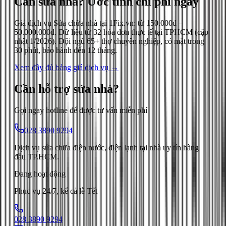
Cần sửa nhà?
Ước tính chi phí ngay
Giá dịch vụ
Sửa chữa nhà
tại 1Fix.vn: từ
150.000đ
–
50.000.000đ
. Dữ liệu từ
32
hóa đơn thực tế tại TPHCM (cập
nhật
1/2026
). Đội ngũ 65+ thợ chuyên nghiệp, có mặt trong
30 phút, bảo hành đến 12 tháng.
Xem đầy đủ bảng giá dịch vụ →
Cần hỗ trợ
sửa nhà
?
Gọi ngay hotline để được tư vấn miễn phí
028 3890 9294
Dịch vụ sửa chữa điện nước, điện lạnh tại nhà uy tín hàng
đầu TP.HCM.
Đang hoạt động
Phục vụ 24/7, kể cả lễ Tết
028 3890 9294