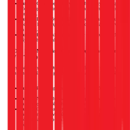
Bước 3:
Chấm nhẹ và lau vết bẩn theo chuyển động
tròn từ ngoài vào trong để tránh làm vết bẩn loang ra
rộng hơn.
Bước 4:
Dùng một chiếc khăn ẩm khác (chỉ thấm nước
sạch) lau lại khu vực vừa xử lý để loại bỏ cặn giấm và
xà phòng.
Bước 5:
Để sofa khô tự nhiên hoặc dùng quạt thổi để
đẩy nhanh quá trình.
3. Diệt Nấm Mốc Bằng Cồn (Áp dụng cho sofa mã
"W", "WS")
Trong môi trường ẩm ướt của TPHCM, nấm mốc rất dễ phát
triển trên sofa nỉ. Cồn là giải pháp hiệu quả để xử lý vấn đề
này.
Bước 1:
Pha loãng cồn y tế (70 độ) với nước ấm theo tỉ
lệ 1:1.
Bước 2:
Nhúng khăn sạch vào dung dịch, vắt ráo nước
và lau nhẹ nhàng lên khu vực bị nấm mốc.
Bước 3:
Cồn sẽ bay hơi nhanh chóng, mang theo cả
bào tử nấm mốc. Mở cửa sổ và bật quạt để phòng được
thông thoáng, giúp cồn bay hơi hoàn toàn và loại bỏ
mùi.