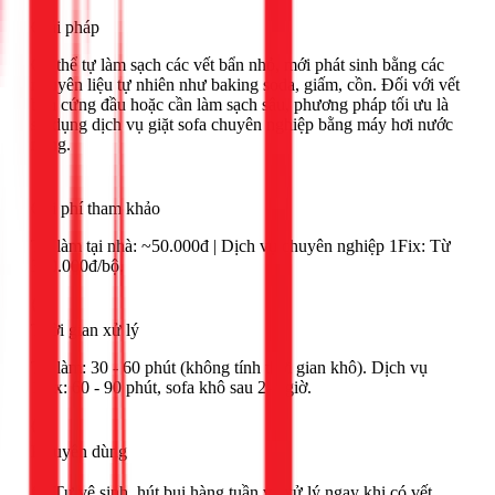
Giải pháp
Có thể tự làm sạch các vết bẩn nhỏ, mới phát sinh bằng các
nguyên liệu tự nhiên như baking soda, giấm, cồn. Đối với vết
bẩn cứng đầu hoặc cần làm sạch sâu, phương pháp tối ưu là
sử dụng dịch vụ giặt sofa chuyên nghiệp bằng máy hơi nước
nóng.
Chi phí tham khảo
Tự làm tại nhà: ~50.000đ | Dịch vụ chuyên nghiệp 1Fix: Từ
350.000đ/bộ.
Thời gian xử lý
Tự làm: 30 - 60 phút (không tính thời gian khô). Dịch vụ
1Fix: 60 - 90 phút, sofa khô sau 2-3 giờ.
Khuyên dùng
🟢 Tự vệ sinh, hút bụi hàng tuần và xử lý ngay khi có vết