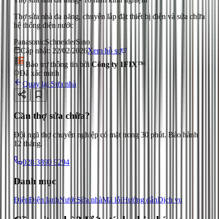
Thợ sửa nhà đa năng, chuyên lắp đặt thiết bị điện và sửa chữa
hệ thống điện nước
Panasonic
Schneider
Sino
Cập nhật:
22/02/2026
Xem hồ sơ
Bảo trợ thông tin bởi
Công ty 1FIX™
Đã xác minh
Quay lại
Sửa nhà
Cần thợ sửa chữa?
Đội ngũ thợ chuyên nghiệp có mặt trong 30 phút. Bảo hành
12 tháng.
028 3890 9294
Danh mục
Điện
Điện lạnh
Nước
Sửa nhà
Mã lỗi
Hướng dẫn
Dịch vụ