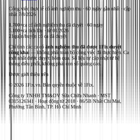
Công việc thực tế có ảnh nghiệm thu
· 60 ngày gần nhất
· cập
nhật
7/8/2026
1.700+
ca có ảnh nghiệm thu đã duyệt · 60 ngày
5.100+
ca tích lũy · từ 01/2026
21
quận/huyện có ca đã duyệt
Chỉ tính các ca có
ảnh nghiệm thu đã được 1Fix duyệt
công khai
— không phải toàn bộ công việc đã thực hiện.
Ca
mới nhất được duyệt: hôm qua.
Số liệu tự cập nhật từ hệ
thống điều phối, không phải con số quảng cáo.
Được giới thiệu trên
© 2026 1Fix.vn. Bản quyền thuộc về 1Fix.
Công ty TNHH TM&DV Sửa Chữa Nhanh · MST
0315126341 · Hoạt động từ 2018 · 86/5B Nhất Chi Mai,
Phường Tân Bình, TP. Hồ Chí Minh