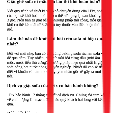
Giặt ghế sofa nỉ mất bao lâu thì khô hoàn toàn?
Với quy trình và thiết bị sấy khô chuyên dụng của 1Fix, sofa
của bạn sẽ khô hoàn toàn và có thể sử dụng lại sau khoảng 2-
3 giờ. Nếu bạn tự giặt bằng phương pháp thủ công, thời gian
khô có thể kéo dài từ 8-24 giờ tùy thuộc vào điều kiện thông
gió.
Làm thế nào để khử mùi hôi trên sofa nỉ hiệu quả
nhất?
Đối với mùi nhẹ, bạn có thể dùng baking soda rắc lên sofa và
để qua đêm. Tuy nhiên, để khử mùi hôi cứng đầu (mùi ẩm
mốc, nước tiểu thú cưng), phương pháp hiệu quả nhất là giặt
sofa bằng hơi nước nóng chuyên nghiệp. Nhiệt độ cao sẽ tiêu
diệt vi khuẩn và nấm mốc - nguyên nhân gốc rễ gây ra mùi
hôi.
Dịch vụ giặt sofa của 1Fix có bảo hành không?
1Fix bảo hành 12 tháng cho tất cả dịch vụ. Chúng tôi cam kết
về chất lượng làm sạch, đảm bảo quý khách hài lòng với kết
quả.