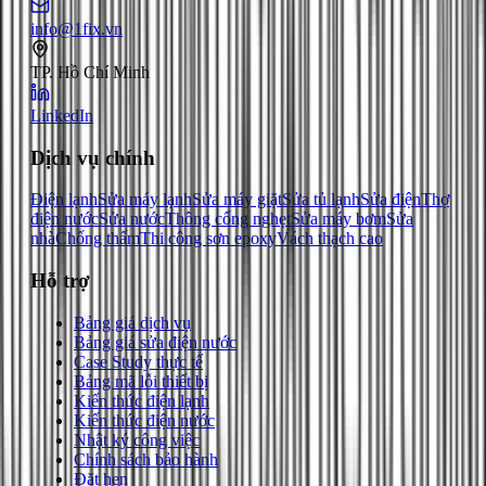
info@1fix.vn
TP. Hồ Chí Minh
LinkedIn
Dịch vụ chính
Điện lạnh
Sửa máy lạnh
Sửa máy giặt
Sửa tủ lạnh
Sửa điện
Thợ
điện nước
Sửa nước
Thông cống nghẹt
Sửa máy bơm
Sửa
nhà
Chống thấm
Thi công sơn epoxy
Vách thạch cao
Hỗ trợ
Bảng giá dịch vụ
Bảng giá sửa điện nước
Case Study thực tế
Bảng mã lỗi thiết bị
Kiến thức điện lạnh
Kiến thức điện nước
Nhật ký công việc
Chính sách bảo hành
Đặt hẹn