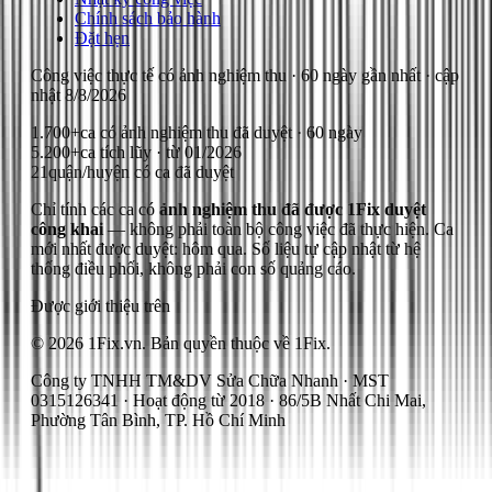
Chính sách bảo hành
Đặt hẹn
Công việc thực tế có ảnh nghiệm thu
· 60 ngày gần nhất
· cập
nhật
8/8/2026
1.700+
ca có ảnh nghiệm thu đã duyệt · 60 ngày
5.200+
ca tích lũy · từ 01/2026
21
quận/huyện có ca đã duyệt
Chỉ tính các ca có
ảnh nghiệm thu đã được 1Fix duyệt
công khai
— không phải toàn bộ công việc đã thực hiện.
Ca
mới nhất được duyệt: hôm qua.
Số liệu tự cập nhật từ hệ
thống điều phối, không phải con số quảng cáo.
Được giới thiệu trên
© 2026 1Fix.vn. Bản quyền thuộc về 1Fix.
Công ty TNHH TM&DV Sửa Chữa Nhanh · MST
0315126341 · Hoạt động từ 2018 · 86/5B Nhất Chi Mai,
Phường Tân Bình, TP. Hồ Chí Minh