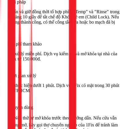
Giải pháp
Nhấn và giữ đồng thời tổ hợp phím "Temp" và "Rinse" trong
khoảng 10 giây để tắt chế độ Khóa trẻ em (Child Lock). Nếu
không thành công, có thể công tắc cửa hoặc bo mạch đã bị
lỗi.
Chi phí tham khảo
Tự xử lý miễn phí. Dịch vụ kiểm tra và mở khóa tại nhà của
1Fix từ 150.000đ.
Thời gian xử lý
Tự thực hiện dưới 1 phút. Dịch vụ 1Fix có mặt trong 30 phút
tại TPHCM.
Khuyên dùng
🟢 Nên thử tự mở khóa trước theo hướng dẫn. Nếu cửa vẫn
không mở, hãy gọi thợ chuyên nghiệp của 1Fix để tránh làm