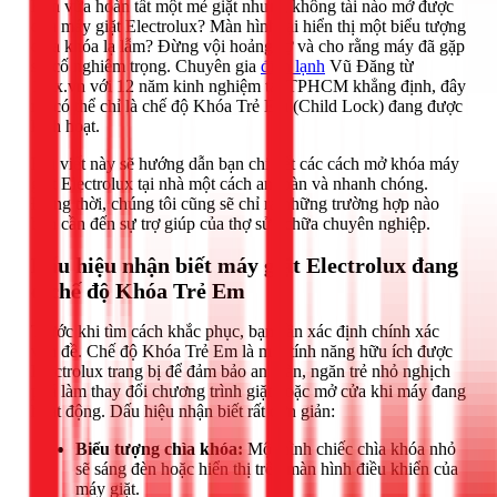
Bạn vừa hoàn tất một mẻ giặt nhưng không tài nào mở được
cửa máy giặt Electrolux? Màn hình lại hiển thị một biểu tượng
chìa khóa lạ lẫm? Đừng vội hoảng sợ và cho rằng máy đã gặp
sự cố nghiêm trọng. Chuyên gia
điện lạnh
Vũ Đăng từ
1Fix.vn với 12 năm kinh nghiệm tại TPHCM khẳng định, đây
rất có thể chỉ là chế độ Khóa Trẻ Em (Child Lock) đang được
kích hoạt.
Bài viết này sẽ hướng dẫn bạn chi tiết các cách mở khóa máy
giặt Electrolux tại nhà một cách an toàn và nhanh chóng.
Đồng thời, chúng tôi cũng sẽ chỉ ra những trường hợp nào
bạn cần đến sự trợ giúp của thợ sửa chữa chuyên nghiệp.
Dấu hiệu nhận biết máy giặt Electrolux đang
ở chế độ Khóa Trẻ Em
Trước khi tìm cách khắc phục, bạn cần xác định chính xác
vấn đề. Chế độ Khóa Trẻ Em là một tính năng hữu ích được
Electrolux trang bị để đảm bảo an toàn, ngăn trẻ nhỏ nghịch
phá làm thay đổi chương trình giặt hoặc mở cửa khi máy đang
hoạt động. Dấu hiệu nhận biết rất đơn giản:
Biểu tượng chìa khóa:
Một hình chiếc chìa khóa nhỏ
sẽ sáng đèn hoặc hiển thị trên màn hình điều khiển của
máy giặt.