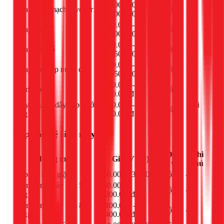
1.100.000 -
Sửa board mạch inverter
cái
-
1.600.000đ
950.000 -
Thay moto
cái
-
1.400.000đ
650.000 -
Thay hộp số
cái
-
1.050.000đ
650.000 -
Thay van cấp nước đôi
cái
-
1.050.000đ
550.000 -
IC nguồn
cái
-
650.000đ
Dây nguồn, dây cấp nước,
250.000 -
Mỗi
cái
ống xả
350.000đ
loại
Lắp đặt, vệ sinh máy giặt
Đơn
Ghi
Hạng mục
Giá (VNĐ)
vị
chú
Lắp đặt máy giặt
250.000 - 300.000đ
bộ
-
Làm đồng máy giặt 5-
950.000 -
bộ
-
8kg
1.200.000đ
Làm đồng máy giặt 8.5-
1.100.000 -
bộ
-
12kg
1.400.000đ