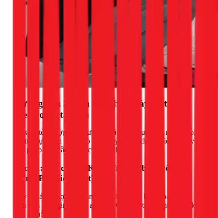
Hướng dẫn 2 cách mở khóa máy giặt
Electrolux tại nhà
1Fix đã tổng hợp hai phương pháp hiệu quả nhất mà bạn có
thể tự thực hiện ngay lập tức. Hãy thử cách đầu tiên vì đây là
giải pháp cho hầu hết các trường hợp.
Cách 1: Tắt chế độ Khóa Trẻ Em bằng tổ hợp
phím (Phổ biến nhất)
Đây là cách được nhà sản xuất thiết kế để kích hoạt và vô
hiệu hóa tính năng khóa an toàn. Các bước thực hiện cực kỳ
đơn giản: