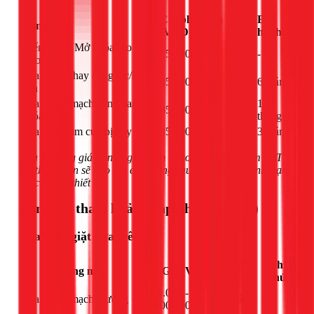
Chi phí tham khảo
Bảo
Hạng mục
(VNĐ)
hành
Kiểm tra & Mở khóa (do sai
150.000 - 250.000
-
thao tác)
Sửa hoặc Thay công tắc/khóa
450.000 - 750.000
6 tháng
cửa
Sửa lỗi bo mạch liên quan đến
12
850.000 - 1.500.000
khóa cửa
tháng
Thay tay nắm cửa bị gãy
350.000 - 550.000
3 tháng
Lưu ý: Bảng giá trên là giá tham khảo, chưa bao gồm VAT.
Kỹ thuật viên sẽ báo giá cuối cùng sau khi kiểm tra tình trạng
thực tế của thiết bị.
Bảng giá tham khảo (Cập nhật 03/2026)
Sửa máy giặt cửa trên
Đơn
Ghi
Hạng mục
Giá (VNĐ)
vị
chú
850.000 -
Sửa board mạch thường
cái
-
1.100.000đ