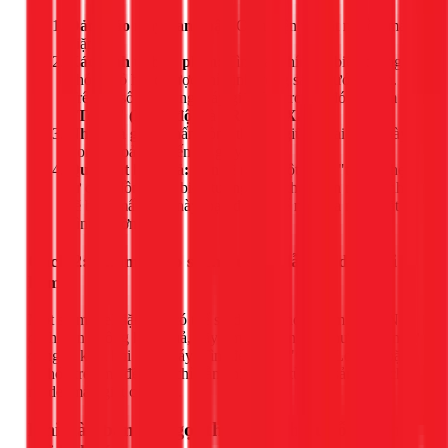
Đảm bảo máy đang bật:
Cắm điện và bật nguồn máy
giặt.
Xác định tổ hợp phím:
Tìm hai phím có biểu tượng ổ
khóa nhỏ hoặc được chỉ định trong sách hướng dẫn.
Trên đa số các dòng máy giặt Electrolux, đó là phím
"Temp" (Nhiệt độ)
và
"Rinse" (Xả)
.
Nhấn và giữ:
Nhấn đồng thời và giữ cả hai phím này
trong khoảng 5 đến 10 giây.
Quan sát kết quả:
Bạn sẽ nghe một tiếng "tách" nhẹ
từ cửa, đồng thời biểu tượng chìa khóa trên màn hình
sẽ biến mất. Lúc này, bạn đã có thể mở cửa máy giặt
bình thường.
Cách 2: Tham khảo sách hướng dẫn sử dụng đi
kèm
Một số model đặc biệt có thể sử dụng tổ hợp phím khác. Nếu
cách trên không hiệu quả, hãy tìm lại cuốn sách hướng dẫn sử
dụng đi kèm khi mua máy. Tìm đến mục "Child Lock" hoặc
"Khóa trẻ em" để xem chỉ dẫn chính xác từ nhà sản xuất cho
model máy giặt của bạn.
Khi nào bạn cần gọi thợ? Dấu hiệu lỗi không