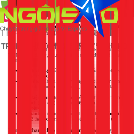
Dịch vụ sửa lỗi khóa cửa máy giặt Electrolux
tại TPHCM của 1Fix
Với kinh nghiệm xử lý hàng ngàn trường hợp máy giặt
Electrolux bị khóa, 1Fix tự tin mang đến cho khách hàng tại
TPHCM một dịch vụ chuyên nghiệp, nhanh chóng và minh
bạch.
Nhanh chóng:
Có mặt tận nhà trong vòng 30 phút sau
khi nhận yêu cầu.
Chẩn đoán chính xác:
Sử dụng thiết bị chuyên dụng
để xác định đúng nguyên nhân, tránh sửa chữa lan
man.
Linh kiện chính hãng:
Cam kết thay thế công tắc cửa,
bo mạch (nếu cần) bằng linh kiện chính hãng
Electrolux.
Bảo hành dài hạn:
Áp dụng chính sách bảo hành lên
đến 12 tháng cho mọi dịch vụ sửa chữa và thay thế.
Bảng giá tham khảo dịch vụ sửa khóa máy giặt