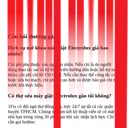
Gọi ngay 1Fix
Câu hỏi thường gặp
Dịch vụ mở khóa máy giặt Electrolux giá bao
nhiêu?
Chi phí phụ thuộc vào nguyên nhân. Nếu chỉ là do người
dùng thao tác sai và kỹ thuật viên hướng dẫn hoặc hỗ trợ mở
khóa, chi phí chỉ từ 150.000đ. Nếu cần thay thế công tắc cửa
hoặc sửa bo mạch, chi phí sẽ cao hơn và được báo giá chi tiết
trước khi thực hiện.
Có thợ sửa máy giặt Electrolux gần tôi không?
1Fix có đội ngũ thợ đông đảo, trực 24/7 tại tất cả các quận
huyện TPHCM. Chúng tôi cam kết kỹ thuật viên sẽ có mặt tại
nhà bạn trong vòng 30 phút sau khi xác nhận lịch hẹn. Chỉ
cần gọi hotline: