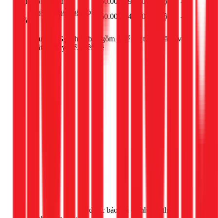
Phục hồi ty nhúng
550.000 - 950.000đ
bộ
-
Thi công đường ống cấp
250.000 - 400.000đ
bộ
-
nước
Lưu ý:
Giá chưa bao gồm thuế giá trị gia tăng và
vật tư thay thế. Liên hệ
Gọi ngay 1Fix
để được báo giá chính xác theo