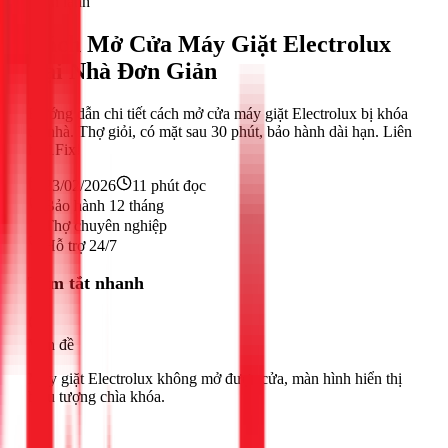
Điện lạnh
Cách Mở Cửa Máy Giặt Electrolux
Tại Nhà Đơn Giản
Hướng dẫn chi tiết cách mở cửa máy giặt Electrolux bị khóa
tại nhà. Thợ giỏi, có mặt sau 30 phút, bảo hành dài hạn. Liên
hệ 1Fix!
23/02/2026
11
phút đọc
Bảo hành 12 tháng
Thợ chuyên nghiệp
Hỗ trợ 24/7
Tóm tắt nhanh
Vấn đề
Máy giặt Electrolux không mở được cửa, màn hình hiển thị
biểu tượng chìa khóa.