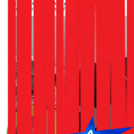
viên của 1Fix tại TPHCM sẽ giúp bạn chẩn đoán chính xác
nguyên nhân và khắc phục sự cố một cách nhanh chóng.