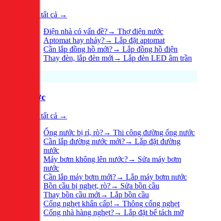
Xem tất cả →
Điện nhà có vấn đề?
→
Thợ điện nước
Aptomat hay nhảy?
→
Lắp đặt aptomat
Cần lắp đồng hồ mới?
→
Lắp đồng hồ điện
Thay đèn, lắp đèn mới
→
Lắp đèn LED âm trần
Nước
Xem tất cả →
Ống nước bị rỉ, rò?
→
Thi công đường ống nước
Cần lắp đường nước mới?
→
Lắp đặt đường
nước
Máy bơm không lên nước?
→
Sửa máy bơm
nước
Cần lắp máy bơm mới?
→
Lắp máy bơm nước
Bồn cầu bị nghẹt, rò?
→
Sửa bồn cầu
Thay bồn cầu mới
→
Lắp bồn cầu
Cống nghẹt khẩn cấp!
→
Thông cống nghẹt
Cống nhà hàng nghẹt?
→
Lắp đặt bể tách mỡ