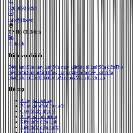
028 3890 9294
info@1fix.vn
TP. Hồ Chí Minh
LinkedIn
Dịch vụ chính
Điện lạnh
Sửa máy lạnh
Sửa máy giặt
Sửa tủ lạnh
Sửa điện
Thợ
điện nước
Sửa nước
Thông cống nghẹt
Sửa máy bơm
Sửa
nhà
Chống thấm
Thi công sơn epoxy
Vách thạch cao
Hỗ trợ
Bảng giá dịch vụ
Bảng giá sửa điện nước
Case Study thực tế
Bảng mã lỗi thiết bị
Kiến thức điện lạnh
Kiến thức điện nước
Nhật ký công việc