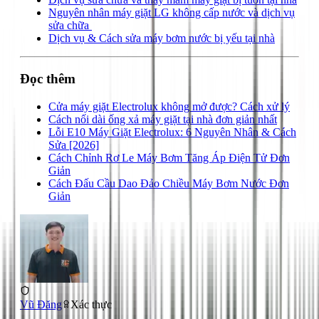
Nguyên nhân máy giặt LG không cấp nước và dịch vụ
sửa chữa
Dịch vụ & Cách sửa máy bơm nước bị yếu tại nhà
Đọc thêm
Cửa máy giặt Electrolux không mở được? Cách xử lý
Cách nối dài ống xả máy giặt tại nhà đơn giản nhất
Lỗi E10 Máy Giặt Electrolux: 6 Nguyên Nhân & Cách
Sửa [2026]
Cách Chỉnh Rơ Le Máy Bơm Tăng Áp Điện Tử Đơn
Giản
Cách Đấu Cầu Dao Đảo Chiều Máy Bơm Nước Đơn
Giản
Vũ Đăng
Xác thực