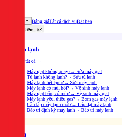
Bảng giá
Tất cả dịch vụ
Đặt hẹn
Dịch vụ
Tìm kiếm...
⌘K
Điện lạnh
Xem tất cả →
Máy giặt không quay?
→
Sửa máy giặt
Tủ lạnh không lạnh?
→
Sửa tủ lạnh
Máy lạnh hết lạnh?
→
Sửa máy lạnh
Máy lạnh có mùi hôi?
→
Vệ sinh máy lạnh
Máy giặt bẩn, có mùi?
→
Vệ sinh máy giặt
Máy lạnh yếu, thiếu gas?
→
Bơm gas máy lạnh
Cần lắp máy lạnh mới?
→
Lắp đặt máy lạnh
Bảo trì định kỳ máy lạnh
→
Bảo trì máy lạnh
Điện