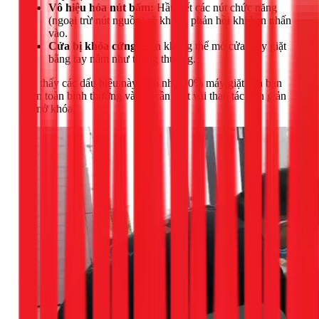
Vô hiệu hóa nút bấm:
Hầu hết các nút chức năng
(ngoại trừ nút nguồn) sẽ không phản hồi khi bạn nhấn
vào.
Cửa bị khóa cứng:
Bạn không thể mở cửa máy giặt
bằng tay nắm như thông thường.
Khi thấy các dấu hiệu này, gần như 90% máy giặt của bạn
hoàn toàn bình thường và chỉ cần một vài thao tác đơn giản
để mở khóa.