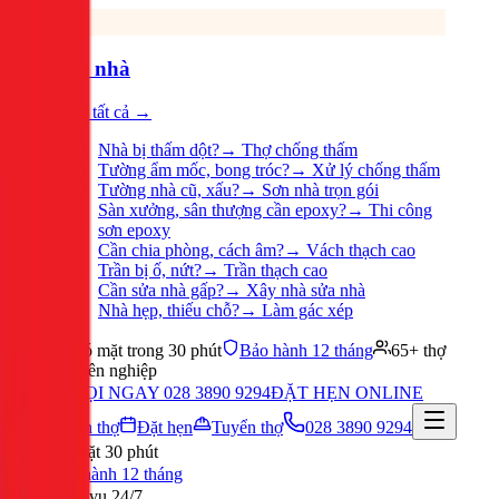
Sửa nhà
Xem tất cả →
Nhà bị thấm dột?
→
Thợ chống thấm
Tường ẩm mốc, bong tróc?
→
Xử lý chống thấm
Tường nhà cũ, xấu?
→
Sơn nhà trọn gói
Sàn xưởng, sân thượng cần epoxy?
→
Thi công
sơn epoxy
Cần chia phòng, cách âm?
→
Vách thạch cao
Trần bị ố, nứt?
→
Trần thạch cao
Cần sửa nhà gấp?
→
Xây nhà sửa nhà
Nhà hẹp, thiếu chỗ?
→
Làm gác xép
Có mặt trong 30 phút
Bảo hành 12 tháng
65+ thợ
chuyên nghiệp
GỌI NGAY 028 3890 9294
ĐẶT HẸN ONLINE
Tuyển thợ
Đặt hẹn
Tuyển thợ
028 3890 9294
Có mặt 30 phút
Bảo hành 12 tháng
Phục vụ 24/7