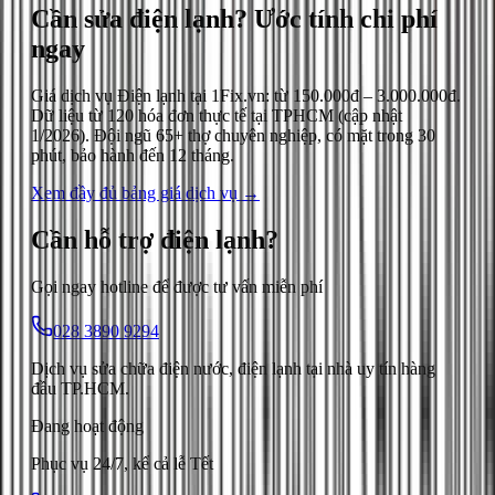
Cần sửa điện lạnh?
Ước tính chi phí
ngay
Giá dịch vụ
Điện lạnh
tại 1Fix.vn: từ
150.000đ
–
3.000.000đ
.
Dữ liệu từ
120
hóa đơn thực tế tại TPHCM (cập nhật
1/2026
). Đội ngũ 65+ thợ chuyên nghiệp, có mặt trong 30
phút, bảo hành đến 12 tháng.
Xem đầy đủ bảng giá dịch vụ →
Cần hỗ trợ
điện lạnh
?
Gọi ngay hotline để được tư vấn miễn phí
028 3890 9294
Dịch vụ sửa chữa điện nước, điện lạnh tại nhà uy tín hàng
đầu TP.HCM.
Đang hoạt động
Phục vụ 24/7, kể cả lễ Tết