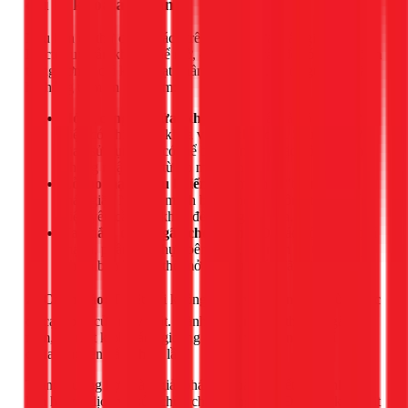
chỉ là khóa an toàn
Nếu bạn đã thử cả hai cách trên nhưng cửa máy giặt
Electrolux vẫn không thể mở, đây là lúc vấn đề có thể nghiêm
trọng hơn là chỉ kích hoạt nhầm tính năng. Các nguyên nhân
hư hỏng tiềm ẩn bao gồm:
Hỏng công tắc cửa (khóa cửa):
Đây là bộ phận cơ
điện có nhiệm vụ khóa và mở chốt cửa. Sau một thời
gian sử dụng, nó có thể bị kẹt, mòn hoặc hỏng mạch,
không nhận lệnh từ bo mạch chính.
Lỗi bo mạch điều khiển:
Bo mạch là "bộ não" của
máy giặt. Nếu bo mạch bị lỗi, nó sẽ không thể gửi tín
hiệu yêu cầu mở khóa đến công tắc cửa.
Tay nắm cửa bị gãy chốt trong:
Do tác động lực quá
mạnh, phần lẫy nhựa bên trong tay nắm có thể bị gãy,
khiến bạn không thể mở cửa dù khóa đã được nhả.
⚠️ Cảnh báo:
Tuyệt đối không dùng vật nhọn hoặc dùng sức
để cạy, phá cửa máy giặt. Hành động này có thể làm gãy tay
nắm, vỡ mặt kính, rách gioăng cao su và khiến chi phí sửa
chữa tăng lên gấp nhiều lần.
Trong trường hợp này, giải pháp an toàn và tiết kiệm nhất là
liên hệ với dịch vụ sửa chữa chuyên nghiệp. Đội ngũ kỹ thuật