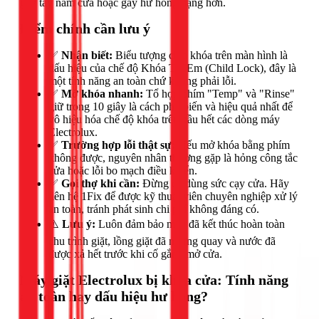
gãy tay nắm cửa hoặc gây hư hỏng nặng hơn.
Điểm chính cần lưu ý
✅
Nhận biết:
Biểu tượng chìa khóa trên màn hình là
dấu hiệu của chế độ Khóa Trẻ Em (Child Lock), đây là
một tính năng an toàn chứ không phải lỗi.
✅
Mở khóa nhanh:
Tổ hợp phím "Temp" và "Rinse"
giữ trong 10 giây là cách phổ biến và hiệu quả nhất để
vô hiệu hóa chế độ khóa trên hầu hết các dòng máy
Electrolux.
✅
Trường hợp lỗi thật sự:
Nếu mở khóa bằng phím
không được, nguyên nhân thường gặp là hỏng công tắc
cửa hoặc lỗi bo mạch điều khiển.
✅
Gọi thợ khi cần:
Đừng cố dùng sức cạy cửa. Hãy
liên hệ 1Fix để được kỹ thuật viên chuyên nghiệp xử lý
an toàn, tránh phát sinh chi phí không đáng có.
⚠️
Lưu ý:
Luôn đảm bảo máy đã kết thúc hoàn toàn
chu trình giặt, lồng giặt đã ngừng quay và nước đã
được xả hết trước khi cố gắng mở cửa.
Máy giặt Electrolux bị khóa cửa: Tính năng
an toàn hay dấu hiệu hư hỏng?