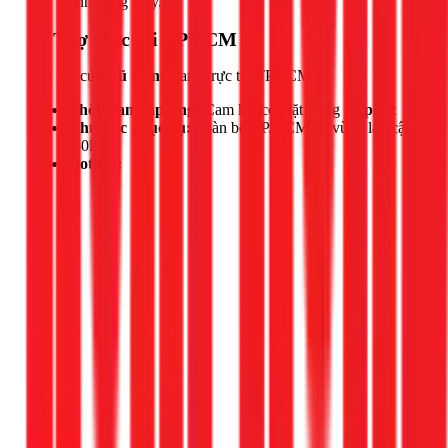
tình trạng máy.
📍 Thợ trực tại TPHCM
Đội thợ của
Vũ Đăng
đang trực tại TPHCM.
Thời gian đáp ứng:
Cam kết có mặt trong
30 phút
Khu vực phục vụ:
Toàn bộ TP.HCM và vùng lân cận
(50km)
Hotline: