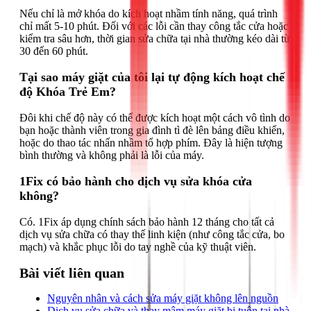
Nếu chỉ là mở khóa do kích hoạt nhầm tính năng, quá trình
chỉ mất 5-10 phút. Đối với các lỗi cần thay công tắc cửa hoặc
kiểm tra sâu hơn, thời gian sửa chữa tại nhà thường kéo dài từ
30 đến 60 phút.
Tại sao máy giặt của tôi lại tự động kích hoạt chế
độ Khóa Trẻ Em?
Đôi khi chế độ này có thể được kích hoạt một cách vô tình do
bạn hoặc thành viên trong gia đình tì đè lên bảng điều khiển,
hoặc do thao tác nhấn nhầm tổ hợp phím. Đây là hiện tượng
bình thường và không phải là lỗi của máy.
1Fix có bảo hành cho dịch vụ sửa khóa cửa
không?
Có. 1Fix áp dụng chính sách bảo hành 12 tháng cho tất cả
dịch vụ sửa chữa có thay thế linh kiện (như công tắc cửa, bo
mạch) và khắc phục lỗi do tay nghề của kỹ thuật viên.
Bài viết liên quan
Nguyên nhân và cách sửa máy giặt không lên nguồn
Dịch vụ sửa chữa và thay mâm máy giặt bị tuôn tại nhà