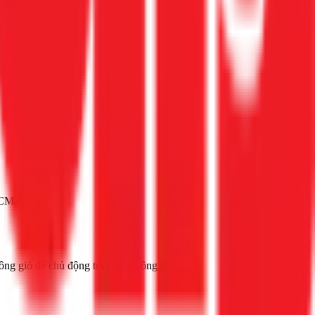
HCM.
hông gió để chủ động trao đổi không khí.