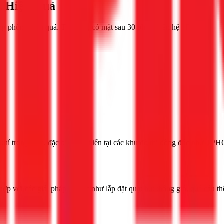
, Hiệu Quả
ng phòng hiệu quả. Thợ giỏi, có mặt sau 30 phút. Liên hệ 1Fix.
khí trong lành, đặc biệt phổ biến tại các khu đô thị đông đúc như TP
ợp với các giải pháp cơ học như lắp đặt quạt hút thông gió, quả cầu t