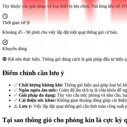
Tùy thuộc vào giải pháp và loại thiết bị lựa chọn. Vui lòng liên hệ 1Fi
Thời gian xử lý
Khoảng 45 - 90 phút cho việc lắp đặt một quạt thông gió cơ bản.
Khuyên dùng
🟢 Rất nên thực hiện. Thông gió đúng cách là giải pháp đầu tư hiệu 
Điểm chính cần lưu ý
✅
Chất lượng không khí:
Thông gió hiệu quả giúp loại bỏ kh
✅
Ngăn ngừa ẩm mốc:
Giảm độ ẩm tích tụ là chìa khóa để ng
✅
Giải pháp đa dạng:
Tùy vào cấu trúc phòng và nhu cầu, bạn
✅
Cải thiện sức khỏe:
Không gian thoáng đãng giúp cải thiện 
⚠️
Lưu ý:
Việc lắp đặt quạt thông gió cần tính toán công suất
Tại sao thông gió cho phòng kín là cực kỳ