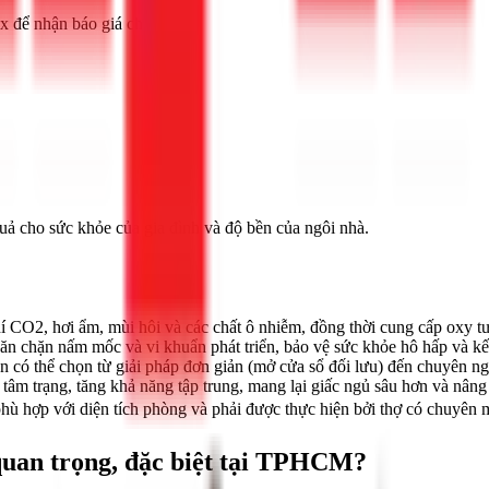
x để nhận báo giá chi tiết.
quả cho sức khỏe của gia đình và độ bền của ngôi nhà.
í CO2, hơi ẩm, mùi hôi và các chất ô nhiễm, đồng thời cung cấp oxy t
ăn chặn nấm mốc và vi khuẩn phát triển, bảo vệ sức khỏe hô hấp và kết
 có thể chọn từ giải pháp đơn giản (mở cửa sổ đối lưu) đến chuyên ngh
tâm trạng, tăng khả năng tập trung, mang lại giấc ngủ sâu hơn và nâng 
 phù hợp với diện tích phòng và phải được thực hiện bởi thợ có chuyên 
 quan trọng, đặc biệt tại TPHCM?