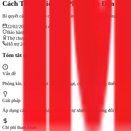
Cách Thông Gió Cho Phòng Kín Đơn Giản
Bí quyết cách thông gió cho phòng kín và cách đối lưu không khí tro
22/02/2026
10
phút đọc
Bảo hành 12 tháng
Thợ chuyên nghiệp
Hỗ trợ 24/7
Tóm tắt nhanh
Vấn đề
Phòng kín, phòng ngủ bí hơi, ngột ngạt, có mùi ẩm mốc, thiếu không 
Giải pháp
Áp dụng các phương pháp thông gió tự nhiên (tạo luồng đối lưu) kết h
Chi phí tham khảo