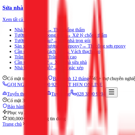
Sửa nhà
Xem tất cả →
Nhà bị thấm dột?
→
Thợ chống thấm
Tường ẩm mốc, bong tróc?
→
Xử lý chống thấm
Tường nhà cũ, xấu?
→
Sơn nhà trọn gói
Sàn xưởng, sân thượng cần epoxy?
→
Thi công sơn epoxy
Cần chia phòng, cách âm?
→
Vách thạch cao
Trần bị ố, nứt?
→
Trần thạch cao
Cần sửa nhà gấp?
→
Xây nhà sửa nhà
Nhà hẹp, thiếu chỗ?
→
Làm gác xép
Có mặt trong 30 phút
Bảo hành 12 tháng
65+ thợ chuyên nghi
GỌI NGAY 028 3890 9294
ĐẶT HẸN ONLINE
Tuyển thợ
Đặt hẹn
Tuyển thợ
028 3890 9294
Có mặt 30 phút
Bảo hành 12 tháng
Phục vụ 24/7
300,000+ khách hàng tin dùng
Trang chủ
Khác