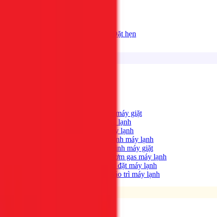
Bảng giá
Tất cả dịch vụ
Đặt hẹn
Dịch vụ
Tìm kiếm...
⌘K
Điện lạnh
Xem tất cả →
Máy giặt không quay?
→
Sửa máy giặt
Tủ lạnh không lạnh?
→
Sửa tủ lạnh
Máy lạnh hết lạnh?
→
Sửa máy lạnh
Máy lạnh có mùi hôi?
→
Vệ sinh máy lạnh
Máy giặt bẩn, có mùi?
→
Vệ sinh máy giặt
Máy lạnh yếu, thiếu gas?
→
Bơm gas máy lạnh
Cần lắp máy lạnh mới?
→
Lắp đặt máy lạnh
Bảo trì định kỳ máy lạnh
→
Bảo trì máy lạnh
Điện