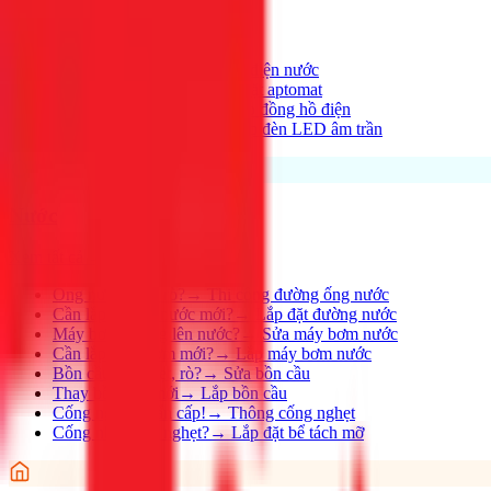
Xem tất cả →
Điện nhà có vấn đề?
→
Thợ điện nước
Aptomat hay nhảy?
→
Lắp đặt aptomat
Cần lắp đồng hồ mới?
→
Lắp đồng hồ điện
Thay đèn, lắp đèn mới
→
Lắp đèn LED âm trần
Nước
Xem tất cả →
Ống nước bị rỉ, rò?
→
Thi công đường ống nước
Cần lắp đường nước mới?
→
Lắp đặt đường nước
Máy bơm không lên nước?
→
Sửa máy bơm nước
Cần lắp máy bơm mới?
→
Lắp máy bơm nước
Bồn cầu bị nghẹt, rò?
→
Sửa bồn cầu
Thay bồn cầu mới
→
Lắp bồn cầu
Cống nghẹt khẩn cấp!
→
Thông cống nghẹt
Cống nhà hàng nghẹt?
→
Lắp đặt bể tách mỡ