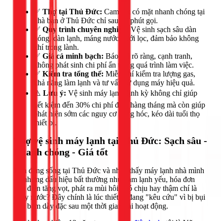
✅
Thợ tại Thủ Đức:
Cam kết có mặt nhanh chóng tại
nhà bạn ở Thủ Đức chỉ sau 30 phút gọi.
✅
Quy trình chuyên nghiệp:
Vệ sinh sạch sâu dàn
nóng, dàn lạnh, máng nước, lưới lọc, đảm bảo không
khí trong lành.
✅
Giá cả minh bạch:
Báo giá rõ ràng, cạnh tranh,
không phát sinh chi phí ẩn trong quá trình làm việc.
✅
Kiểm tra tổng thể:
Miễn phí kiểm tra lượng gas,
khả năng làm lạnh và tư vấn sử dụng máy hiệu quả.
⚠️
Lưu ý:
Vệ sinh máy lạnh định kỳ không chỉ giúp
tiết kiệm đến 30% chi phí điện hàng tháng mà còn giúp
phát hiện sớm các nguy cơ hỏng hóc, kéo dài tuổi thọ
thiết bị.
Thợ vệ sinh máy lạnh tại Thủ Đức: Sạch sâu -
Nhanh chóng - Giá tốt
Bạn đang sống tại Thủ Đức và nhận thấy máy lạnh nhà mình
có những dấu hiệu bất thường như: làm lạnh yếu, hóa đơn
tiền điện tăng vọt, phát ra mùi hôi khó chịu hay thậm chí là
chảy nước? Đây chính là lúc thiết bị đang "kêu cứu" vì bị bụi
bẩn bám dày đặc sau một thời gian dài hoạt động.