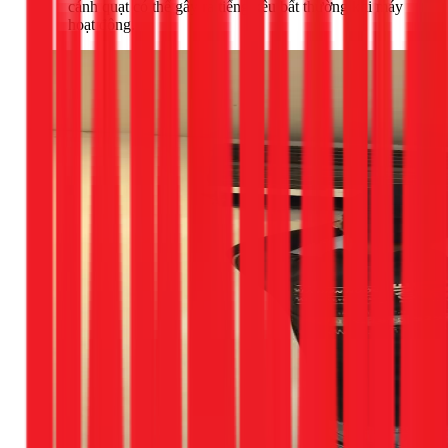
cánh quạt có thể gây ra tiếng kêu bất thường khi máy
hoạt động.