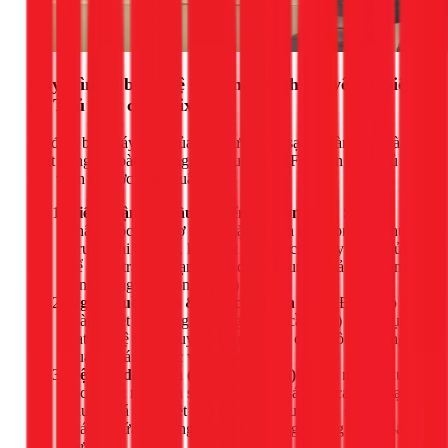
Quy trình 6 bước vệ sinh máy lạnh chuyên nghiệp
tại Thủ Đức của 1Fix
Để đảm bảo máy lạnh của bạn được làm sạch hoàn toàn và
hoạt động an toàn, đội ngũ kỹ thuật của 1Fix luôn tuân thủ
quy trình 6 bước tiêu chuẩn:
Tiếp nhận yêu cầu & Kiểm tra tổng thể:
Sau khi
nhận cuộc gọi, thợ sẽ có mặt tại nhà bạn trong 30 phút.
Trước khi vệ sinh, kỹ thuật viên sẽ cho máy chạy thử
để kiểm tra tình trạng hoạt động chung (khả năng làm
lạnh, tiếng ồn, luồng gió...).
Ngắt nguồn điện & Che chắn cẩn thận:
Đảm bảo an
toàn tuyệt đối bằng cách ngắt CB (cầu dao) và sử dụng
bạt, áo vệ sinh chuyên dụng để che chắn đồ đạc xung
quanh, tránh nước văng bẩn.
Vệ sinh dàn lạnh (Cục trong nhà):
Tháo mặt nạ, lưới
lọc để xịt rửa sạch sẽ. Dùng vòi xịt áp lực cao làm sạch
sâu các lá tản nhiệt trên dàn lạnh, quạt lồng sóc và
máng chứa nước ngưng. Khơi thông đường ống thoát
nước.