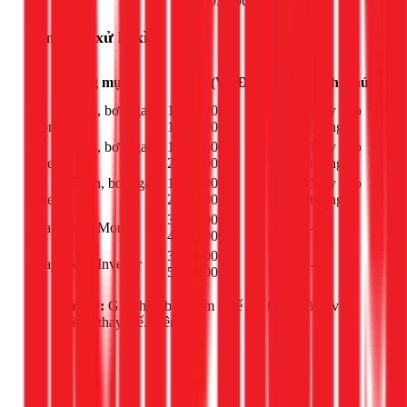
950.000đ
Bơm gas, xử lý xì
Đơn
Hạng mục
Giá (VNĐ)
Ghi chú
vị
Xử lý xì tán, bơm gas
1.000.000 -
Máy treo
bộ
Mono
1.900.000đ
tường
Xử lý xì tán, bơm gas
1.100.000 -
Máy treo
bộ
Inverter
2.000.000đ
tường
Xử lý xì dàn, bơm gas
1.500.000 -
Máy treo
bộ
Inverter
2.400.000đ
tường
3.500.000 -
Thay block Mono
cái
-
4.500.000đ
3.800.000 -
Thay block Inverter
cái
-
5.000.000đ
Lưu ý:
Giá chưa bao gồm thuế giá trị gia tăng và
vật tư thay thế. Liên hệ