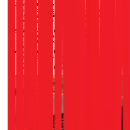
Vệ sinh dàn nóng (Cục ngoài trời):
Tháo vỏ bảo vệ,
dùng vòi xịt áp lực cao để loại bỏ hoàn toàn bụi bẩn, lá
cây, mạng nhện bám trên dàn tản nhiệt và cánh quạt.
Việc này giúp máy giải nhiệt tốt hơn, tiết kiệm điện
hơn.
Lắp ráp & Kiểm tra lại:
Sau khi các bộ phận đã khô
ráo, kỹ thuật viên sẽ lắp ráp lại mọi thứ như ban đầu.
Kiểm tra lượng gas và báo cho khách hàng nếu có dấu
hiệu thiếu hụt.
Vận hành thử & Bàn giao:
Cho máy chạy lại, kiểm
tra các thông số kỹ thuật, đảm bảo máy hoạt động êm
ái, làm lạnh nhanh và sâu. Dọn dẹp sạch sẽ khu vực
làm việc trước khi bàn giao và nhận thanh toán.