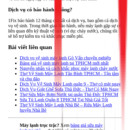
Dịch vụ có bảo hành không?
1Fix bảo hành 12 tháng cho tất cả dịch vụ, bao gồm cả dịch
vụ vệ sinh. Trong thời gian bảo hành, nếu máy lạnh gặp sự cố
liên quan đến kỹ thuật vệ sinh (ví dụ: chảy nước), chúng tôi
sẽ hỗ trợ kiểm tra và khắc phục miễn phí.
Bài viết liên quan
Dịch vụ vệ sinh máy lạnh Gò Vấp chuyên nghiệp
Bảng giá vệ sinh máy lạnh tại TPHCM mới nhất
Nguyên nhân và cách khắc phục máy lạnh chảy nước
Thợ Vệ Sinh Máy Lạnh Tân Bình TPHCM - Tận tâm
và chu đáo
Dịch Vụ Vệ Sinh Máy Lạnh quận 9 - Thợ có mặt ngay
Dịch Vụ Giặt Ghế Sofa Thủ Đức - Thợ Có Mặt Ngay
Thợ Sửa Máy Bơm Nước tại quận Thủ Đức TPHCM
Sửa Tủ Lạnh Quận 8 TPHCM Tại Nhà Giá Tốt
Thợ Vệ Sinh Máy Lạnh Nhà Bè – Rửa Máy Lạnh
huyện Nhà Bè
Máy lạnh trục trặc?
Xem
bảng giá sửa máy