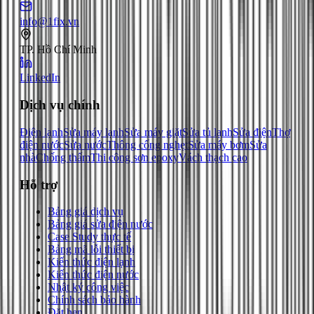
info@1fix.vn
TP. Hồ Chí Minh
LinkedIn
Dịch vụ chính
Điện lạnh
Sửa máy lạnh
Sửa máy giặt
Sửa tủ lạnh
Sửa điện
Thợ
điện nước
Sửa nước
Thông cống nghẹt
Sửa máy bơm
Sửa
nhà
Chống thấm
Thi công sơn epoxy
Vách thạch cao
Hỗ trợ
Bảng giá dịch vụ
Bảng giá sửa điện nước
Case Study thực tế
Bảng mã lỗi thiết bị
Kiến thức điện lạnh
Kiến thức điện nước
Nhật ký công việc
Chính sách bảo hành
Đặt hẹn