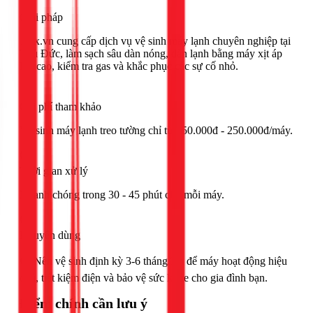
Giải pháp
1Fix.vn cung cấp dịch vụ vệ sinh máy lạnh chuyên nghiệp tại
Thủ Đức, làm sạch sâu dàn nóng, dàn lạnh bằng máy xịt áp
lực cao, kiểm tra gas và khắc phục các sự cố nhỏ.
Chi phí tham khảo
Vệ sinh máy lạnh treo tường chỉ từ 150.000đ - 250.000đ/máy.
Thời gian xử lý
Nhanh chóng trong 30 - 45 phút cho mỗi máy.
Khuyên dùng
🟢 Nên vệ sinh định kỳ 3-6 tháng/lần để máy hoạt động hiệu
quả, tiết kiệm điện và bảo vệ sức khỏe cho gia đình bạn.
Điểm chính cần lưu ý