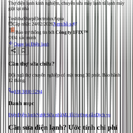
Thợ điện lạnh kinh nghiệm, chuyên sửa máy lạnh tủ lạnh máy
giặt tại nhà
Toshiba
Sharp
Electrolux
Aqua
Cập nhật:
24/02/2026
Xem hồ sơ
Bảo trợ thông tin bởi
Công ty 1FIX™
Đã xác minh
Quay lại
Điện lạnh
Cần thợ sửa chữa?
Đội ngũ thợ chuyên nghiệp có mặt trong 30 phút. Bảo hành
12 tháng.
028 3890 9294
Danh mục
Điện
Điện lạnh
Nước
Sửa nhà
Mã lỗi
Hướng dẫn
Dịch vụ
Cần sửa điện lạnh?
Ước tính chi phí