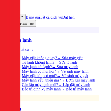
Bảng giá
Tất cả dịch vụ
Đặt hẹn
Dịch vụ
Tìm kiếm...
⌘K
Điện lạnh
Xem tất cả →
Máy giặt không quay?
→
Sửa máy giặt
Tủ lạnh không lạnh?
→
Sửa tủ lạnh
Máy lạnh hết lạnh?
→
Sửa máy lạnh
Máy lạnh có mùi hôi?
→
Vệ sinh máy lạnh
Máy giặt bẩn, có mùi?
→
Vệ sinh máy giặt
Máy lạnh yếu, thiếu gas?
→
Bơm gas máy lạnh
Cần lắp máy lạnh mới?
→
Lắp đặt máy lạnh
Bảo trì định kỳ máy lạnh
→
Bảo trì máy lạnh
Điện