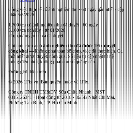
Công việc thực tế có ảnh nghiệm thu
· 60 ngày gần nhất
· cập
nhật
5/8/2026
1.700+
ca có ảnh nghiệm thu đã duyệt · 60 ngày
5.100+
ca tích lũy · từ 01/2026
21
quận/huyện có ca đã duyệt
Chỉ tính các ca có
ảnh nghiệm thu đã được 1Fix duyệt
công khai
— không phải toàn bộ công việc đã thực hiện.
Ca
mới nhất được duyệt: hôm qua.
Số liệu tự cập nhật từ hệ
thống điều phối, không phải con số quảng cáo.
Được giới thiệu trên
© 2026 1Fix.vn. Bản quyền thuộc về 1Fix.
Công ty TNHH TM&DV Sửa Chữa Nhanh · MST
0315126341 · Hoạt động từ 2018 · 86/5B Nhất Chi Mai,
Phường Tân Bình, TP. Hồ Chí Minh