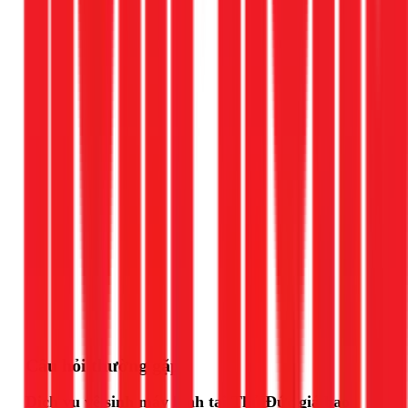
Gọi ngay 1Fix
Câu hỏi thường gặp
Dịch vụ vệ sinh máy lạnh tại Thủ Đức giá bao