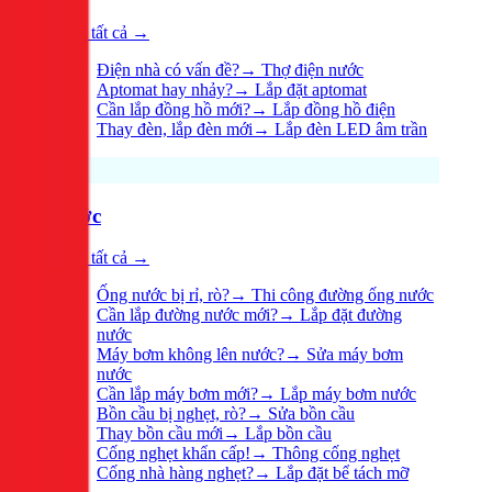
Xem tất cả →
Điện nhà có vấn đề?
→
Thợ điện nước
Aptomat hay nhảy?
→
Lắp đặt aptomat
Cần lắp đồng hồ mới?
→
Lắp đồng hồ điện
Thay đèn, lắp đèn mới
→
Lắp đèn LED âm trần
Nước
Xem tất cả →
Ống nước bị rỉ, rò?
→
Thi công đường ống nước
Cần lắp đường nước mới?
→
Lắp đặt đường
nước
Máy bơm không lên nước?
→
Sửa máy bơm
nước
Cần lắp máy bơm mới?
→
Lắp máy bơm nước
Bồn cầu bị nghẹt, rò?
→
Sửa bồn cầu
Thay bồn cầu mới
→
Lắp bồn cầu
Cống nghẹt khẩn cấp!
→
Thông cống nghẹt
Cống nhà hàng nghẹt?
→
Lắp đặt bể tách mỡ