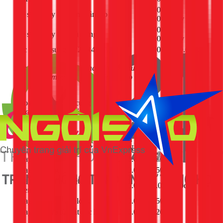
450.000 -
Vệ sinh máy lạnh âm trần, áp trần
650.000đ/máy
450.000 -
Vệ sinh máy lạnh tủ đứng
700.000đ/máy
Sạc gas bổ sung R22, R410A, R32
150.000 - 350.000đ
Lưu ý: Mức giá có thể thay đổi tùy thuộc vào vị trí lắp đặt và
độ bẩn của máy. Kỹ thuật viên sẽ báo giá chính xác trước khi
thực hiện.
Ngoài ra, 1Fix còn cung cấp các dịch vụ sửa chữa điện lạnh
khác. Dưới đây là bảng giá tham khảo cho một số linh kiện tủ
lạnh, tủ mát:
Chi phí tham khảo
Dịch vụ sửa chữa khác
(VNĐ)
Thay sò lạnh
550.000 - 850.000đ
Thay sò nóng
550.000 - 850.000đ
Thay cảm biến nhiệt
750.000 - 1.050.000đ
(thermostat)
Thay rờ le bảo vệ block
650.000 - 850.000đ
Thay ron cửa tủ mát các loại
280.000 - 320.000đ