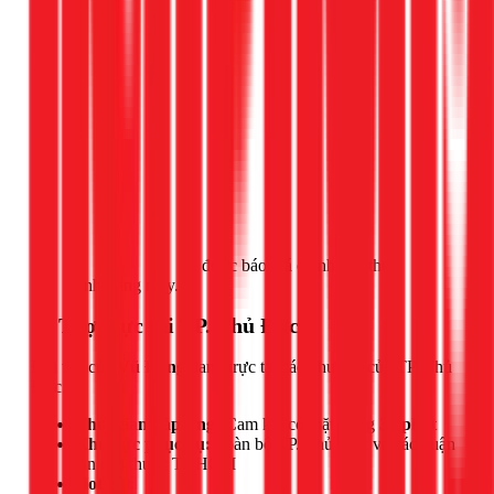
Gọi ngay 1Fix
để được báo giá chính xác theo
tình trạng máy.
📍 Thợ trực tại TP. Thủ Đức
Đội thợ của
Vũ Đăng
đang trực tại các phường của TP. Thủ
Đức.
Thời gian đáp ứng:
Cam kết có mặt trong
30 phút
Khu vực phục vụ:
Toàn bộ TP. Thủ Đức và các quận
lân cận thuộc TP.HCM
Hotline: