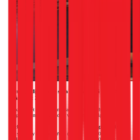
Bảng giá dịch vụ vệ sinh máy lạnh tại Thủ Đức
(Cập nhật 2026)
1Fix cam kết mức giá cạnh tranh và minh bạch. Dưới đây là
bảng giá tham khảo cho dịch vụ vệ sinh máy lạnh:
Dịch vụ
Đơn giá (VNĐ)
Vệ sinh máy lạnh treo tường (1HP -
150.000 -
2.5HP)
250.000đ/máy