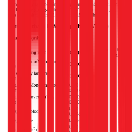
Đừng để máy lạnh bẩn ảnh hưởng đến sức khỏe và túi tiền
của bạn. Hãy gọi ngay cho 1Fix để trải nghiệm dịch vụ vệ
sinh máy lạnh tận tâm và chuyên nghiệp tại Thủ Đức!
Bảng giá tham khảo (Cập nhật 03/2026)
Sửa máy lạnh
Đơn
Ghi
Hạng mục
Giá (VNĐ)
vị
chú
Xử lý chảy nước (máy treo
Từ 300.000đ
bộ
-
tường)
Vệ sinh máy lạnh treo
Từ 150.000đ
máy
-
tường
Sửa board Mono (máy treo
800.000 -
bộ
-
tường)
1.200.000đ
Sửa board Inverter (máy
1.400.000 -
bộ
-
treo tường)
1.800.000đ
650.000 -
Thay tụ đề block
cái
-
950.000đ
Thay remote
300.000đ
cái
-
600.000 -
Thay cảm biến
cái
-