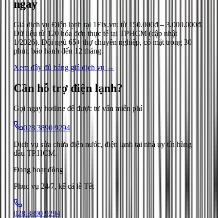
ngay
Giá dịch vụ
Điện lạnh
tại 1Fix.vn: từ
150.000đ
–
3.000.000đ
.
Dữ liệu từ
120
hóa đơn thực tế tại TPHCM (cập nhật
1/2026
). Đội ngũ 65+ thợ chuyên nghiệp, có mặt trong 30
phút, bảo hành đến 12 tháng.
Xem đầy đủ bảng giá dịch vụ →
Cần hỗ trợ
điện lạnh
?
Gọi ngay hotline để được tư vấn miễn phí
028 3890 9294
Dịch vụ sửa chữa điện nước, điện lạnh tại nhà uy tín hàng
đầu TP.HCM.
Đang hoạt động
Phục vụ 24/7, kể cả lễ Tết
028 3890 9294