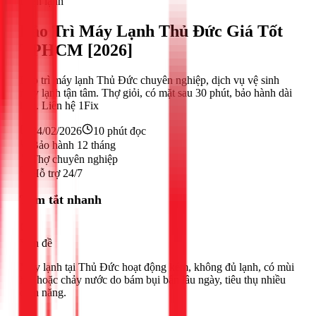
Điện lạnh
Bảo Trì Máy Lạnh Thủ Đức Giá Tốt
TPHCM [2026]
Bảo trì máy lạnh Thủ Đức chuyên nghiệp, dịch vụ vệ sinh
máy lạnh tận tâm. Thợ giỏi, có mặt sau 30 phút, bảo hành dài
hạn. Liên hệ 1Fix
24/02/2026
10
phút đọc
Bảo hành 12 tháng
Thợ chuyên nghiệp
Hỗ trợ 24/7
Tóm tắt nhanh
Vấn đề
Máy lạnh tại Thủ Đức hoạt động kém, không đủ lạnh, có mùi
hôi hoặc chảy nước do bám bụi bẩn lâu ngày, tiêu thụ nhiều
điện năng.