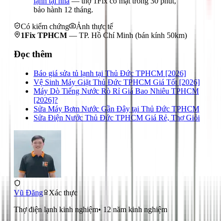
lạnh tại nhà
— thợ 1Fix có mặt trong 30 phút,
bảo hành 12 tháng.
Có kiểm chứng
Ảnh thực tế
1Fix TPHCM
—
TP. Hồ Chí Minh
(bán kính 50km)
Đọc thêm
Báo giá sửa tủ lạnh tại Thủ Đức TPHCM [2026]
Vệ Sinh Máy Giặt Thủ Đức TPHCM Giá Tốt [2026]
Máy Dò Tiếng Nước Rò Rỉ Giá Bao Nhiêu TPHCM
[2026]?
Sửa Máy Bơm Nước Gần Đây tại Thủ Đức TPHCM
Sửa Điện Nước Thủ Đức TPHCM Giá Rẻ, Thợ Giỏi
Vũ Đăng
Xác thực
Thợ điện lạnh kinh nghiệm
•
12
năm kinh nghiệm