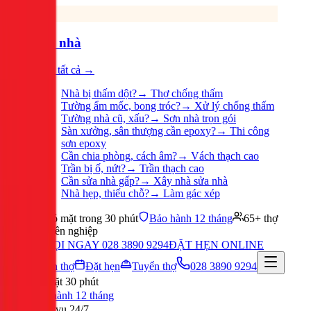
Sửa nhà
Xem tất cả →
Nhà bị thấm dột?
→
Thợ chống thấm
Tường ẩm mốc, bong tróc?
→
Xử lý chống thấm
Tường nhà cũ, xấu?
→
Sơn nhà trọn gói
Sàn xưởng, sân thượng cần epoxy?
→
Thi công
sơn epoxy
Cần chia phòng, cách âm?
→
Vách thạch cao
Trần bị ố, nứt?
→
Trần thạch cao
Cần sửa nhà gấp?
→
Xây nhà sửa nhà
Nhà hẹp, thiếu chỗ?
→
Làm gác xép
Có mặt trong 30 phút
Bảo hành 12 tháng
65+ thợ
chuyên nghiệp
GỌI NGAY 028 3890 9294
ĐẶT HẸN ONLINE
Tuyển thợ
Đặt hẹn
Tuyển thợ
028 3890 9294
Có mặt 30 phút
Bảo hành 12 tháng
Phục vụ 24/7