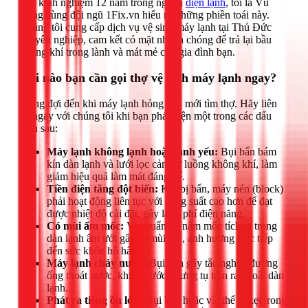
Với kinh nghiệm 12 năm trong ngành
điện lạnh
, tôi là Vũ
Đăng cùng đội ngũ 1Fix.vn hiểu rõ những phiền toái này.
Chúng tôi cung cấp dịch vụ vệ sinh máy lạnh tại Thủ Đức
chuyên nghiệp, cam kết có mặt nhanh chóng để trả lại bầu
không khí trong lành và mát mẻ cho gia đình bạn.
Khi nào bạn cần gọi thợ vệ sinh máy lạnh ngay?
Đừng đợi đến khi máy lạnh hỏng hẳn mới tìm thợ. Hãy liên
hệ ngay với chúng tôi khi bạn phát hiện một trong các dấu
hiệu sau:
Máy lạnh không lạnh hoặc lạnh yếu:
Bụi bẩn bám
kín dàn lạnh và lưới lọc cản trở luồng không khí, làm
giảm hiệu quả làm mát đáng kể.
Tiền điện tăng đột biến:
Khi bị bẩn, máy nén (block)
phải hoạt động liên tục với công suất cao hơn để đạt
được nhiệt độ cài đặt, gây lãng phí điện năng.
Có mùi ẩm mốc:
Vi khuẩn và nấm mốc tích tụ trong
dàn lạnh ẩm ướt gây ra mùi hôi, ảnh hưởng trực tiếp
đến sức khỏe hô hấp.
Máy lạnh chảy nước:
Bụi bẩn gây tắc nghẽn đường
ống thoát nước, khiến nước ngưng tụ tràn ra ngoài dàn
lạnh.
Phát ra tiếng ồn lớn:
Bụi bẩn hoặc vật thể lạ kẹt trong