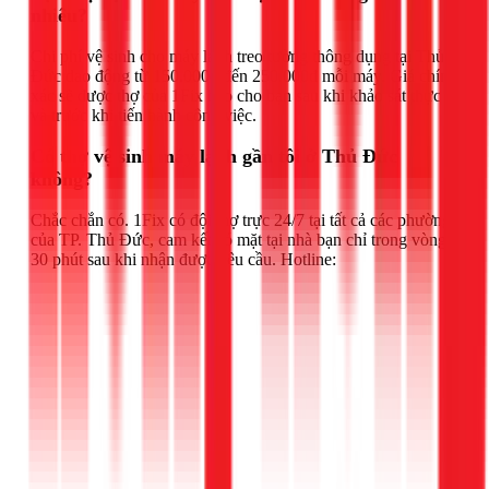
nhiêu?
Chi phí vệ sinh cho máy lạnh treo tường thông dụng tại Thủ
Đức dao động từ 150.000đ đến 250.000đ mỗi máy. Giá chính
xác sẽ được thợ của 1Fix báo cho bạn sau khi khảo sát thực tế
và trước khi tiến hành công việc.
Có thợ vệ sinh máy lạnh gần tôi ở Thủ Đức
không?
Chắc chắn có. 1Fix có đội thợ trực 24/7 tại tất cả các phường
của TP. Thủ Đức, cam kết có mặt tại nhà bạn chỉ trong vòng
30 phút sau khi nhận được yêu cầu. Hotline: