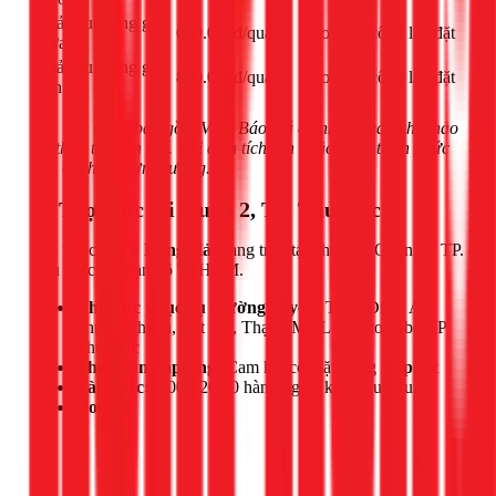
Quả cầu thông gió
650.000đ/quả
Bao gồm công lắp đặt
(vừa)
Quả cầu thông gió
800.000đ/quả
Bao gồm công lắp đặt
(lớn)
Giá trên chưa bao gồm VAT. Báo giá chính xác sau khi khảo
sát thực tế miễn phí. Với diện tích lớn hoặc công trình phức
tạp, có thể thương lượng.
📍 Thợ trực tại Quận 2, TP. Thủ Đức
Đội thợ của
Võ Hồng Hải
đang trực tại khu vực Quận 2 - TP.
Thủ Đức và toàn bộ TPHCM.
Khu vực phục vụ thường xuyên:
Thảo Điền, An
Phú, Bình An, Cát Lái, Thạnh Mỹ Lợi và toàn bộ TP.
Thủ Đức
Thời gian đáp ứng:
Cam kết có mặt trong
30 phút
Làm việc:
7:00 - 20:00 hàng ngày, kể cả cuối tuần
Hotline: