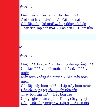
Xem tất cả →
Điện nhà có vấn đề?
→
Thợ điện nước
Aptomat hay nhảy?
→
Lắp đặt aptomat
Cần lắp đồng hồ mới?
→
Lắp đồng hồ điện
Thay đèn, lắp đèn mới
→
Lắp đèn LED âm trần
Nước
Xem tất cả →
Ống nước bị rỉ, rò?
→
Thi công đường ống nước
Cần lắp đường nước mới?
→
Lắp đặt đường
nước
Máy bơm không lên nước?
→
Sửa máy bơm
nước
Cần lắp máy bơm mới?
→
Lắp máy bơm nước
Bồn cầu bị nghẹt, rò?
→
Sửa bồn cầu
Thay bồn cầu mới
→
Lắp bồn cầu
Cống nghẹt khẩn cấp!
→
Thông cống nghẹt
Cống nhà hàng nghẹt?
→
Lắp đặt bể tách mỡ