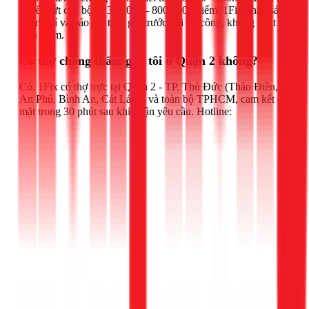
lý vết nứt cục bộ từ 300.000 - 800.000đ/điểm. 1Fix khảo sát
miễn phí và báo giá trọn gói trước khi thi công, không phát
sinh thêm.
Có thợ chống thấm gần tôi ở Quận 2 không?
Có. 1Fix có thợ trực tại Quận 2 - TP. Thủ Đức (Thảo Điền,
An Phú, Bình An, Cát Lái...) và toàn bộ TPHCM, cam kết có
mặt trong 30 phút sau khi nhận yêu cầu. Hotline: