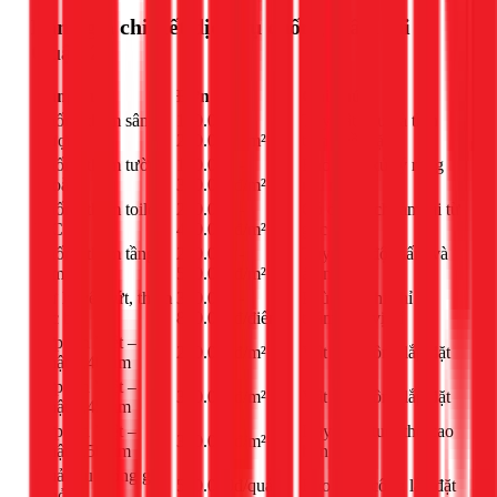
Bảng giá chi tiết dịch vụ chống thấm tại
Quận 2
Hạng mục
Đơn giá
Ghi chú
Chống thấm sân
120.000 -
Tùy vật liệu và tình
thượng
250.000đ/m²
trạng bề mặt
Chống thấm tường
150.000 -
Bao gồm xử lý rong
ngoài
300.000đ/m²
rêu nếu có
Chống thấm toilet,
200.000 -
Có đục gạch làm lại từ
WC
400.000đ/m²
gốc
Chống thấm tầng
250.000 -
Tùy mức độ thấm và
hầm
500.000đ/m²
áp nước
Xử lý vết nứt, thấm
300.000 -
Phù hợp khi chỉ bị
cục bộ
800.000đ/điểm
thấm một vị trí
Lợp tôn Việt –
290.000đ/m²
Vật tư + công lắp đặt
Nhật 0,40mm
Lợp tôn Việt –
300.000đ/m²
Vật tư + công lắp đặt
Nhật 0,45mm
Lợp tôn Việt –
Dày hơn, tuổi thọ cao
310.000đ/m²
Nhật 0,50mm
hơn
Quả cầu thông gió
550.000đ/quả
Bao gồm công lắp đặt
(nhỏ)