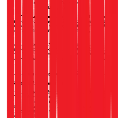
qua nền, chân tường, tầng hầm. Dạng thấm này thường bị
nhầm là tường bị ẩm do không thông gió.
Biệt thự và nhà phố cao cấp nhiều tầng:
Khu Thảo Điền,
An Phú có mật độ biệt thự, nhà liền kề cao — những công
trình này có sân thượng, ban công rộng, nhiều vị trí tiếp xúc
mưa. Mối nối giữa sàn bê tông và tường là điểm yếu kinh
điển.
Nền đất chưa ổn định ở một số phường:
Khu Cát Lái,
Thạnh Mỹ Lợi có nhiều dự án xây trên đất lấp, nền vẫn chưa
lún đều. Vết nứt chân tường, nứt sàn mái xuất hiện sớm hơn
dự kiến và cần xử lý cả nguyên nhân kết cấu, không chỉ trám
bề mặt.
Các hạng mục chống thấm 1Fix xử lý tại Quận 2
Chống thấm sân thượng và ban công
Đây là hạng mục phổ biến nhất ở Quận 2, đặc biệt với biệt
thự Thảo Điền có sân thượng rộng. Quy trình đúng gồm: vệ
sinh toàn bộ bề mặt, đục tẩy các vết rạn nứt chân chim, xử lý
mạch co giãn quanh ống thoát nước, sau đó thi công 2-3 lớp
vật liệu chống thấm. Kết thúc bằng thử nước ngâm 24-48 giờ
trước khi hoàn thiện.