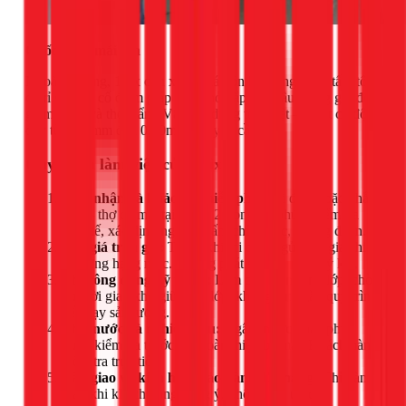
Chống dột mái tôn
Ngoài bê tông, 1Fix còn xử lý mái tôn hư hỏng: thay tấm tôn
cũ rỉ sét, gia cố điểm giáp mí bị hở, lắp quả cầu thông gió để
giảm nhiệt và thoát ẩm. Vật liệu dùng tôn Việt – Nhật có độ
dày từ 0,40mm đến 0,50mm tùy yêu cầu.
Quy trình làm việc của 1Fix
Tiếp nhận và khảo sát miễn phí:
Gọi điện hoặc nhắn
tin — thợ có mặt tại Quận 2 trong 30 phút. Kiểm tra
thực tế, xác định nguồn thấm chính xác, không đoán.
Báo giá trọn gói:
Trước khi thi công, gửi báo giá chi
tiết từng hạng mục. Không phát sinh sau khi ký kết.
Thi công đúng kỹ thuật:
Làm cẩn thận từng lớp, chờ
đủ thời gian khô giữa các lớp, không rút ngắn quy trình
để chạy sản lượng.
Thử nước và nghiệm thu:
Ngâm nước hoặc phun
nước kiểm tra trước khi hoàn thiện bề mặt. Khách hàng
kiểm tra trực tiếp.
Bàn giao và kích hoạt bảo hành 12 tháng:
Chỉ bàn
giao khi khách hàng đồng ý, không hối thúc.