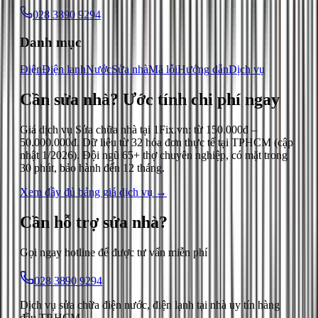
028 3890 9294
Danh mục
Điện
Điện lạnh
Nước
Sửa nhà
Mã lỗi
Hướng dẫn
Dịch vụ
Cần sửa nhà?
Ước tính chi phí ngay
Giá dịch vụ
Sửa chữa nhà
tại 1Fix.vn: từ
150.000đ
–
50.000.000đ
. Dữ liệu từ
32
hóa đơn thực tế tại TPHCM (cập
nhật
1/2026
). Đội ngũ 65+ thợ chuyên nghiệp, có mặt trong
30 phút, bảo hành đến 12 tháng.
Xem đầy đủ bảng giá dịch vụ →
Cần hỗ trợ
sửa nhà
?
Gọi ngay hotline để được tư vấn miễn phí
028 3890 9294
Dịch vụ sửa chữa điện nước, điện lạnh tại nhà uy tín hàng
đầu TP.HCM.