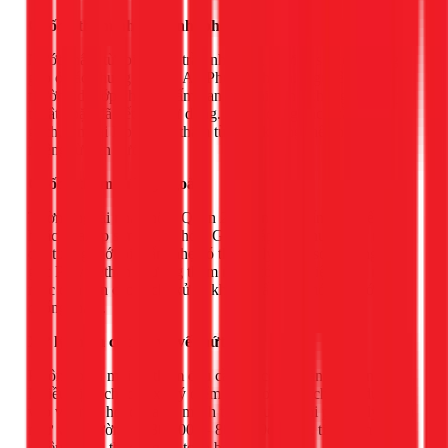
Chống thấm nhà vệ sinh, phòng tắm
Nước thấm từ toilet qua trần nhà tầng dưới là sự cố thường
gặp ở các chung cư khu An Phú, Bình An. Nguyên nhân
thường do lớp chống thấm ban đầu thi công không đúng kỹ
thuật hoặc đã hết hạn sử dụng. Xử lý đúng cách cần đục
gạch, làm lại lớp chống thấm từ gốc, không thể chỉ trám
miệng từ bên dưới.
Chống thấm tường ngoài
Tường ngoài nhà phố ở Quận 2 thường bị thấm qua vết rạn
hoặc qua lớp sơn đã lão hóa. Giải pháp phụ thuộc vào mức
độ: tường mới bị thấm nhẹ có thể xử lý bằng sơn chống thấm
gốc Polyurethane; tường thấm nặng có biểu hiện rong rêu,
mốc đen cần cạo sạch, xử lý kháng nấm rồi mới phủ lớp
chống thấm.
Xử lý thấm cục bộ và vết nứt
Không phải mọi ca thấm đều cần thi công toàn bộ diện tích.
Nhiều vị trí chỉ cần xử lý điểm nứt, bơm keo chuyên dụng
vào vết rạn, hoặc gia cố mạch thoát nước. Chi phí xử lý điểm
như vậy thường từ 300.000 - 800.000đ/điểm, tiết kiệm hơn
nhiều so với thi công lại toàn bộ.