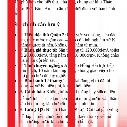
🟢 Rất phù hợp cho biệt thự, nhà phố, chung cư khu Thảo
Điền, An Phú, Bình An — cần xử lý dứt điểm với bảo hành
rõ ràng.
Điểm chính cần lưu ý
✅
Hiểu đặc thù Quận 2:
Khu vực ven sông, nền đất
ẩm, mực nước ngầm cao — thợ có kinh nghiệm xử lý
thấm ngược từ nền, không chỉ thấm từ mưa.
✅
Bảng giá thực tế:
Sân thượng từ 120.000đ/m², toilet
từ 200.000đ/m², tầng hầm từ 250.000đ/m². Không chào
giá rẻ rồi đội lên sau.
✅
Thợ chuyên nghiệp:
Anh Võ Hồng Hải trực tiếp
phụ trách, 10 năm kinh nghiệm, không giao việc cho
thợ phụ chưa đủ tay nghề.
✅
Bảo hành 12 tháng:
Thấm lại đúng vị trí đã thi
công → xử lý miễn phí, không hỏi thêm.
⚠️
Cảnh báo:
Không tự trám xi măng hay silicon lên
vết nứt lớn — che tạm bên ngoài nhưng nước vẫn thấm
vào bên trong, làm hư cốt thép nhanh hơn.
⚠️
Lưu ý Q2:
Nhà ở Thạnh Mỹ Lợi, Cát Lái gần vùng
đất lấp — nền chưa ổn định, cần kiểm tra kỹ vết nứt
chân tường trước khi chống thấm bề mặt.