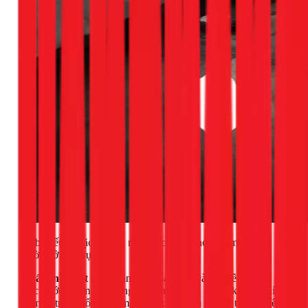
Có ba yếu tố đặc thù tạo ra áp lực thấm cao hơn mức bình
thường ở khu vực này:
Độ ẩm nền đất cao:
Gần sông Sài Gòn và các kênh rạch,
mực nước ngầm dao động theo thủy triều. Nước không chỉ
thấm từ trên xuống khi mưa, mà còn thấm ngược từ dưới lên