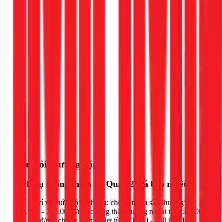
Gọi ngay 1Fix
Câu hỏi thường gặp
Dịch vụ chống thấm tại Quận 2 giá bao nhiêu?
Tùy vị trí và mức độ hư hỏng: chống thấm sân thượng từ
120.000 - 250.000đ/m², chống thấm tường ngoài từ 150.000 -
300.000đ/m², chống thấm toilet từ 200.000 - 400.000đ/m², xử