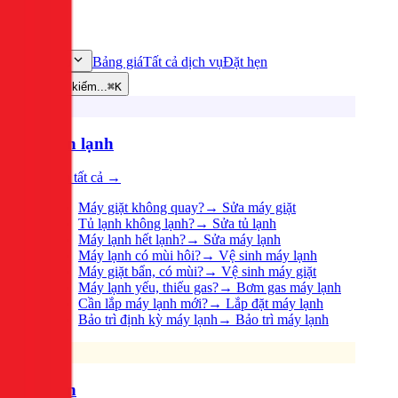
Bảng giá
Tất cả dịch vụ
Đặt hẹn
Dịch vụ
Tìm kiếm...
⌘K
Điện lạnh
Xem tất cả →
Máy giặt không quay?
→
Sửa máy giặt
Tủ lạnh không lạnh?
→
Sửa tủ lạnh
Máy lạnh hết lạnh?
→
Sửa máy lạnh
Máy lạnh có mùi hôi?
→
Vệ sinh máy lạnh
Máy giặt bẩn, có mùi?
→
Vệ sinh máy giặt
Máy lạnh yếu, thiếu gas?
→
Bơm gas máy lạnh
Cần lắp máy lạnh mới?
→
Lắp đặt máy lạnh
Bảo trì định kỳ máy lạnh
→
Bảo trì máy lạnh
Điện