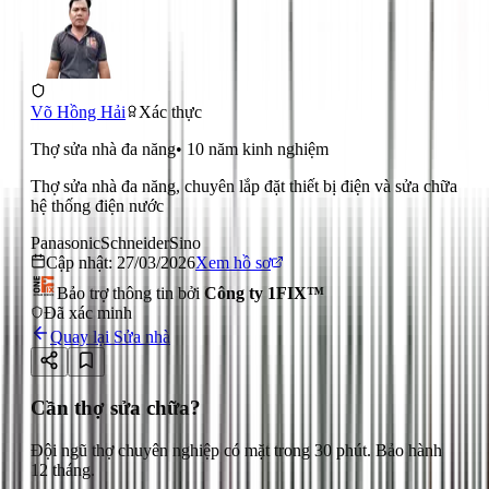
Võ Hồng Hải
Xác thực
Thợ sửa nhà đa năng
•
10
năm kinh nghiệm
Thợ sửa nhà đa năng, chuyên lắp đặt thiết bị điện và sửa chữa
hệ thống điện nước
Panasonic
Schneider
Sino
Cập nhật:
27/03/2026
Xem hồ sơ
Bảo trợ thông tin bởi
Công ty 1FIX™
Đã xác minh
Quay lại
Sửa nhà
Cần thợ sửa chữa?
Đội ngũ thợ chuyên nghiệp có mặt trong 30 phút. Bảo hành
12 tháng.