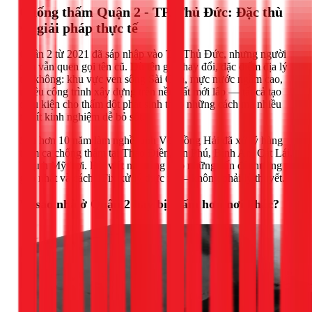
Chống thấm Quận 2 - TP. Thủ Đức: Đặc thù
và giải pháp thực tế
Quận 2 từ 2021 đã sáp nhập vào TP. Thủ Đức, nhưng người
dân vẫn quen gọi tên cũ. Dù tên gọi thay đổi, đặc điểm địa lý
thì không: khu vực ven sông Sài Gòn, mực nước ngầm cao,
nhiều công trình xây dựng trên nền đất mới lấp — tất cả tạo
điều kiện cho thấm dột phát sinh theo những cách mà nhiều
thợ ít kinh nghiệm dễ bỏ sót.
Sau hơn 10 năm làm nghề, anh Võ Hồng Hải đã xử lý hàng
trăm ca chống thấm tại Thảo Điền, An Phú, Bình An, Cát Lái,
Thạnh Mỹ Lợi. Bài viết này tổng hợp những vấn đề thường
gặp nhất và cách 1Fix xử lý thực tế — không phải lý thuyết.
Vì sao nhà ở Quận 2 hay bị thấm hơn nơi khác?