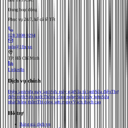
Đang hoạt động
Phục vụ 24/7, kể cả lễ Tết
028 3890 9294
info@1fix.vn
TP. Hồ Chí Minh
LinkedIn
Dịch vụ chính
Điện lạnh
Sửa máy lạnh
Sửa máy giặt
Sửa tủ lạnh
Sửa điện
Thợ
điện nước
Sửa nước
Thông cống nghẹt
Sửa máy bơm
Sửa
nhà
Chống thấm
Thi công sơn epoxy
Vách thạch cao
Hỗ trợ
Bảng giá dịch vụ