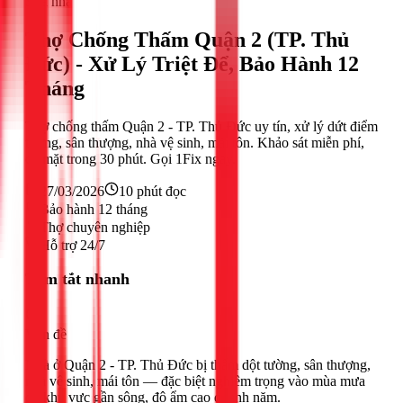
Sửa nhà
Thợ Chống Thấm Quận 2 (TP. Thủ
Đức) - Xử Lý Triệt Để, Bảo Hành 12
Tháng
Thợ chống thấm Quận 2 - TP. Thủ Đức uy tín, xử lý dứt điểm
tường, sân thượng, nhà vệ sinh, mái tôn. Khảo sát miễn phí,
có mặt trong 30 phút. Gọi 1Fix ngay.
27/03/2026
10
phút đọc
Bảo hành 12 tháng
Thợ chuyên nghiệp
Hỗ trợ 24/7
Tóm tắt nhanh
Vấn đề
Nhà ở Quận 2 - TP. Thủ Đức bị thấm dột tường, sân thượng,
nhà vệ sinh, mái tôn — đặc biệt nghiêm trọng vào mùa mưa
do khu vực gần sông, độ ẩm cao quanh năm.