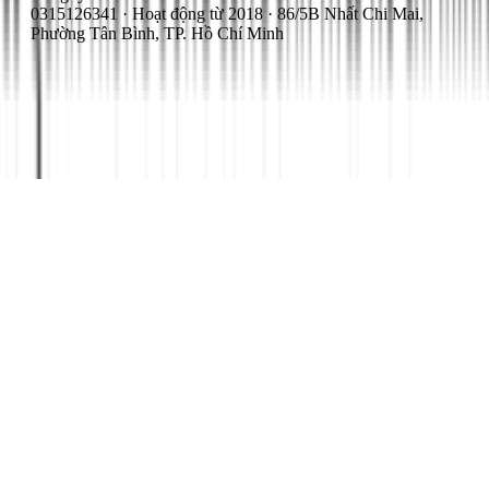
0315126341 · Hoạt động từ 2018 · 86/5B Nhất Chi Mai,
Phường Tân Bình, TP. Hồ Chí Minh