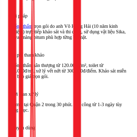
Giải pháp
Chống thấm
trọn gói do anh Võ Hồng Hải (10 năm kinh
nghiệm) trực tiếp khảo sát và thi công, sử dụng vật liệu Sika,
Kova, màng bitum phù hợp từng bề mặt.
Chi phí tham khảo
Chống thấm sân thượng từ 120.000đ/m², toilet từ
200.000đ/m², xử lý vết nứt từ 300.000đ/điểm. Khảo sát miễn
phí, báo giá trọn gói.
Thời gian xử lý
Có mặt tại Quận 2 trong 30 phút. Thi công từ 1-3 ngày tùy
hạng mục.
Khuyên dùng