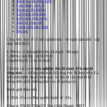
Bảng giá sửa điện nước
Case Study thực tế
Bảng mã lỗi thiết bị
Kiến thức điện lạnh
Kiến thức điện nước
Nhật ký công việc
Chính sách bảo hành
Đặt hẹn
Công việc thực tế có ảnh nghiệm thu
· 60 ngày gần nhất
· cập
nhật
10/8/2026
1.700+
ca có ảnh nghiệm thu đã duyệt · 60 ngày
5.200+
ca tích lũy · từ 01/2026
21
quận/huyện có ca đã duyệt
Chỉ tính các ca có
ảnh nghiệm thu đã được 1Fix duyệt
công khai
— không phải toàn bộ công việc đã thực hiện.
Ca
mới nhất được duyệt: hôm qua.
Số liệu tự cập nhật từ hệ
thống điều phối, không phải con số quảng cáo.
Được giới thiệu trên
© 2026 1Fix.vn. Bản quyền thuộc về 1Fix.
Công ty TNHH TM&DV Sửa Chữa Nhanh · MST