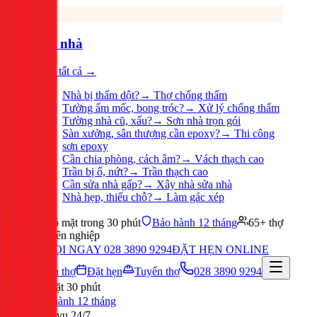
Sửa nhà
Xem tất cả →
Nhà bị thấm dột?
→
Thợ chống thấm
Tường ẩm mốc, bong tróc?
→
Xử lý chống thấm
Tường nhà cũ, xấu?
→
Sơn nhà trọn gói
Sàn xưởng, sân thượng cần epoxy?
→
Thi công
sơn epoxy
Cần chia phòng, cách âm?
→
Vách thạch cao
Trần bị ố, nứt?
→
Trần thạch cao
Cần sửa nhà gấp?
→
Xây nhà sửa nhà
Nhà hẹp, thiếu chỗ?
→
Làm gác xép
Có mặt trong 30 phút
Bảo hành 12 tháng
65+ thợ
chuyên nghiệp
GỌI NGAY 028 3890 9294
ĐẶT HẸN ONLINE
Tuyển thợ
Đặt hẹn
Tuyển thợ
028 3890 9294
Có mặt 30 phút
Bảo hành 12 tháng
Phục vụ 24/7