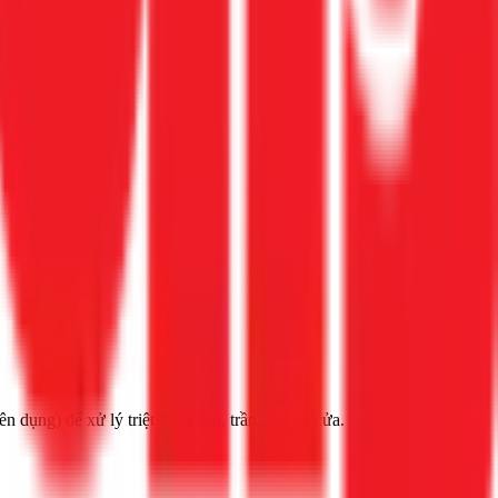
 dụng) để xử lý triệt để tường, trần, sàn và cửa.