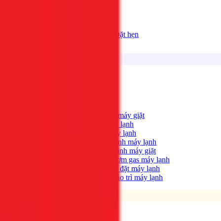
Bảng giá
Tất cả dịch vụ
Đặt hẹn
Dịch vụ
Tìm kiếm...
⌘K
Điện lạnh
Xem tất cả →
Máy giặt không quay?
→
Sửa máy giặt
Tủ lạnh không lạnh?
→
Sửa tủ lạnh
Máy lạnh hết lạnh?
→
Sửa máy lạnh
Máy lạnh có mùi hôi?
→
Vệ sinh máy lạnh
Máy giặt bẩn, có mùi?
→
Vệ sinh máy giặt
Máy lạnh yếu, thiếu gas?
→
Bơm gas máy lạnh
Cần lắp máy lạnh mới?
→
Lắp đặt máy lạnh
Bảo trì định kỳ máy lạnh
→
Bảo trì máy lạnh
Điện