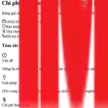
Chi phí cách âm phòng ngủ TPHCM [2026
Bảng giá chi phí cách âm phòng ngủ trọn gói, uy tín tại TPHCM. Thợ 
19/02/2026
10
phút đọc
Bảo hành 12 tháng
Thợ chuyên nghiệp
Hỗ trợ 24/7
Tóm tắt nhanh
Vấn đề
Tiếng ồn từ xe cộ, công trình, hàng xóm tại TPHCM xâm nhập vào ph
Giải pháp
1Fix cung cấp dịch vụ thi công phòng cách âm chuyên nghiệp, sử dụng 
Chi phí tham khảo