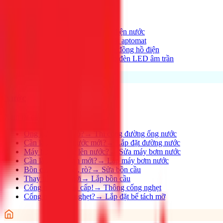
Xem tất cả →
Điện nhà có vấn đề?
→
Thợ điện nước
Aptomat hay nhảy?
→
Lắp đặt aptomat
Cần lắp đồng hồ mới?
→
Lắp đồng hồ điện
Thay đèn, lắp đèn mới
→
Lắp đèn LED âm trần
Nước
Xem tất cả →
Ống nước bị rỉ, rò?
→
Thi công đường ống nước
Cần lắp đường nước mới?
→
Lắp đặt đường nước
Máy bơm không lên nước?
→
Sửa máy bơm nước
Cần lắp máy bơm mới?
→
Lắp máy bơm nước
Bồn cầu bị nghẹt, rò?
→
Sửa bồn cầu
Thay bồn cầu mới
→
Lắp bồn cầu
Cống nghẹt khẩn cấp!
→
Thông cống nghẹt
Cống nhà hàng nghẹt?
→
Lắp đặt bể tách mỡ