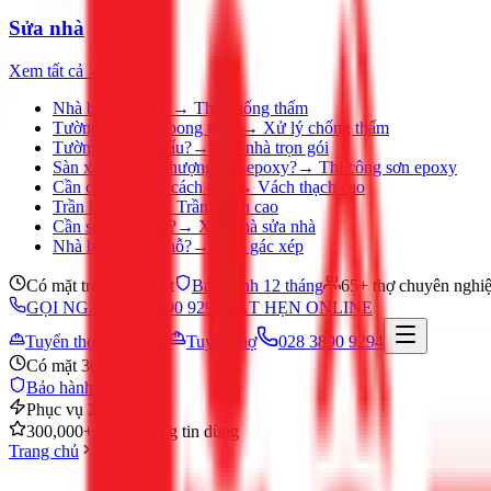
Sửa nhà
Xem tất cả →
Nhà bị thấm dột?
→
Thợ chống thấm
Tường ẩm mốc, bong tróc?
→
Xử lý chống thấm
Tường nhà cũ, xấu?
→
Sơn nhà trọn gói
Sàn xưởng, sân thượng cần epoxy?
→
Thi công sơn epoxy
Cần chia phòng, cách âm?
→
Vách thạch cao
Trần bị ố, nứt?
→
Trần thạch cao
Cần sửa nhà gấp?
→
Xây nhà sửa nhà
Nhà hẹp, thiếu chỗ?
→
Làm gác xép
Có mặt trong 30 phút
Bảo hành 12 tháng
65+ thợ chuyên nghi
GỌI NGAY 028 3890 9294
ĐẶT HẸN ONLINE
Tuyển thợ
Đặt hẹn
Tuyển thợ
028 3890 9294
Có mặt 30 phút
Bảo hành 12 tháng
Phục vụ 24/7
300,000+ khách hàng tin dùng
Trang chủ
Khác