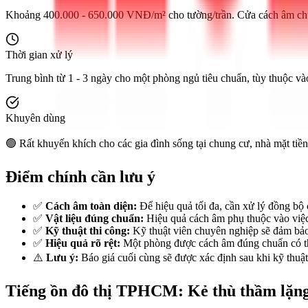
Khoảng 400.000 - 650.000 VNĐ/m² cho tường/trần. Cửa cách âm ch
Thời gian xử lý
Trung bình từ 1 - 3 ngày cho một phòng ngủ tiêu chuẩn, tùy thuộc vào
Khuyên dùng
🟢 Rất khuyến khích cho các gia đình sống tại chung cư, nhà mặt tiền
Điểm chính cần lưu ý
✅
Cách âm toàn diện:
Để hiệu quả tối đa, cần xử lý đồng bộ 
✅
Vật liệu đúng chuẩn:
Hiệu quả cách âm phụ thuộc vào việc
✅
Kỹ thuật thi công:
Kỹ thuật viên chuyên nghiệp sẽ đảm bảo đ
✅
Hiệu quả rõ rệt:
Một phòng được cách âm đúng chuẩn có thể
⚠️
Lưu ý:
Báo giá cuối cùng sẽ được xác định sau khi kỹ thuật 
Tiếng ồn đô thị TPHCM: Kẻ thù thầm lặng