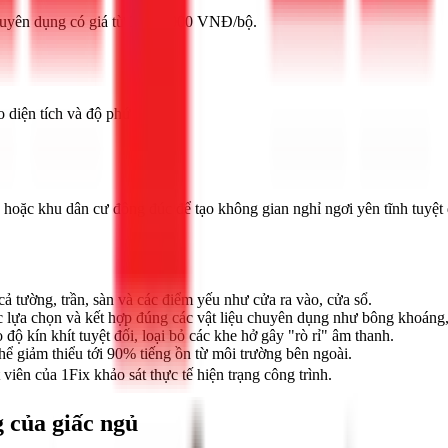
uyên dụng có giá từ 3.500.000 VNĐ/bộ.
 diện tích và độ phức tạp.
 hoặc khu dân cư đông đúc để tạo không gian nghỉ ngơi yên tĩnh tuyệt 
cả tường, trần, sàn và các điểm yếu như cửa ra vào, cửa sổ.
 lựa chọn và kết hợp đúng các vật liệu chuyên dụng như bông khoáng,
ộ kín khít tuyệt đối, loại bỏ các khe hở gây "rò rỉ" âm thanh.
 giảm thiểu tới 90% tiếng ồn từ môi trường bên ngoài.
viên của 1Fix khảo sát thực tế hiện trạng công trình.
 của giấc ngủ