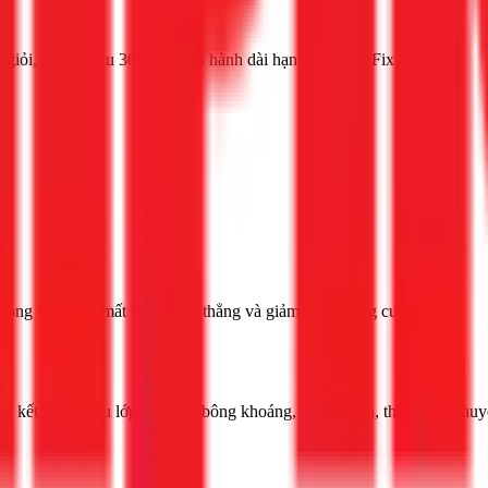
]
giỏi, có mặt sau 30 phút, bảo hành dài hạn. Liên hệ 1Fix
òng ngủ, gây mất ngủ, căng thẳng và giảm chất lượng cuộc sống.
kết hợp nhiều lớp vật liệu (bông khoáng, cao su non, thạch cao chuyên