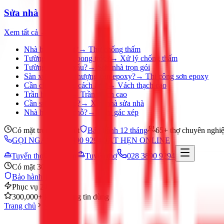
Sửa nhà
Xem tất cả →
Nhà bị thấm dột?
→
Thợ chống thấm
Tường ẩm mốc, bong tróc?
→
Xử lý chống thấm
Tường nhà cũ, xấu?
→
Sơn nhà trọn gói
Sàn xưởng, sân thượng cần epoxy?
→
Thi công sơn epoxy
Cần chia phòng, cách âm?
→
Vách thạch cao
Trần bị ố, nứt?
→
Trần thạch cao
Cần sửa nhà gấp?
→
Xây nhà sửa nhà
Nhà hẹp, thiếu chỗ?
→
Làm gác xép
Có mặt trong 30 phút
Bảo hành 12 tháng
65+ thợ chuyên nghi
GỌI NGAY 028 3890 9294
ĐẶT HẸN ONLINE
Tuyển thợ
Đặt hẹn
Tuyển thợ
028 3890 9294
Có mặt 30 phút
Bảo hành 12 tháng
Phục vụ 24/7
300,000+ khách hàng tin dùng
Trang chủ
Khác