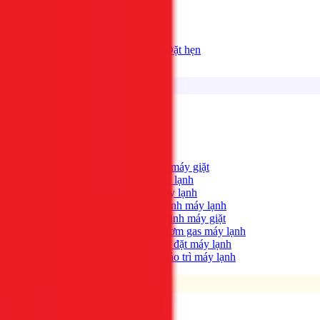
Bảng giá
Tất cả dịch vụ
Đặt hẹn
Dịch vụ
Tìm kiếm...
⌘K
Điện lạnh
Xem tất cả →
Máy giặt không quay?
→
Sửa máy giặt
Tủ lạnh không lạnh?
→
Sửa tủ lạnh
Máy lạnh hết lạnh?
→
Sửa máy lạnh
Máy lạnh có mùi hôi?
→
Vệ sinh máy lạnh
Máy giặt bẩn, có mùi?
→
Vệ sinh máy giặt
Máy lạnh yếu, thiếu gas?
→
Bơm gas máy lạnh
Cần lắp máy lạnh mới?
→
Lắp đặt máy lạnh
Bảo trì định kỳ máy lạnh
→
Bảo trì máy lạnh
Điện