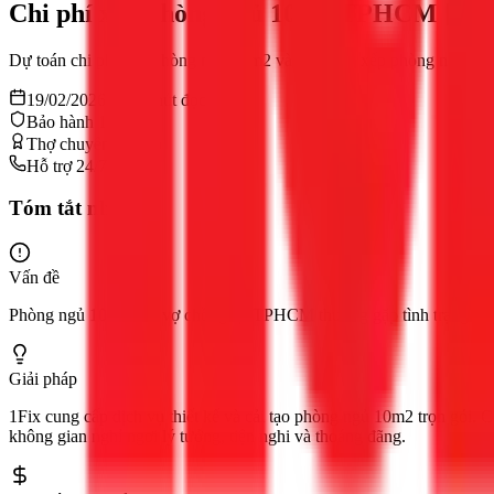
Chi phí xây phòng ngủ 10m2 TPHCM [2026
Dự toán chi phí xây phòng ngủ 10m2 và cách sắp xếp phòng ngủ 10m2 
19/02/2026
12
phút đọc
Bảo hành 12 tháng
Thợ chuyên nghiệp
Hỗ trợ 24/7
Tóm tắt nhanh
Vấn đề
Phòng ngủ 10m2 của vợ chồng tại TPHCM thường gặp tình trạng chật c
Giải pháp
1Fix cung cấp dịch vụ thiết kế và cải tạo phòng ngủ 10m2 trọn gói. C
không gian nghỉ ngơi lý tưởng, tiện nghi và thoáng đãng.