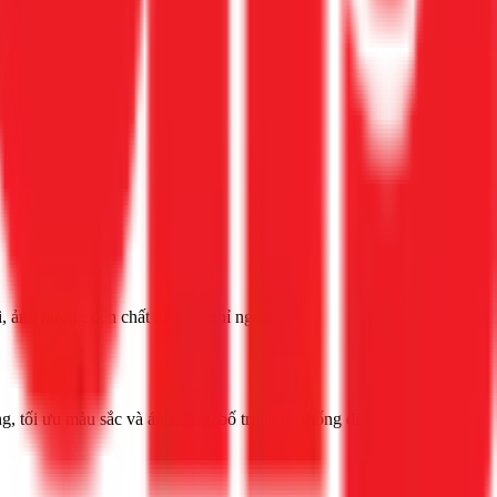
i, ảnh hưởng đến chất lượng nghỉ ngơi.
 tối ưu màu sắc và ánh sáng, bố trí lại hệ thống điện nước để tạo ra