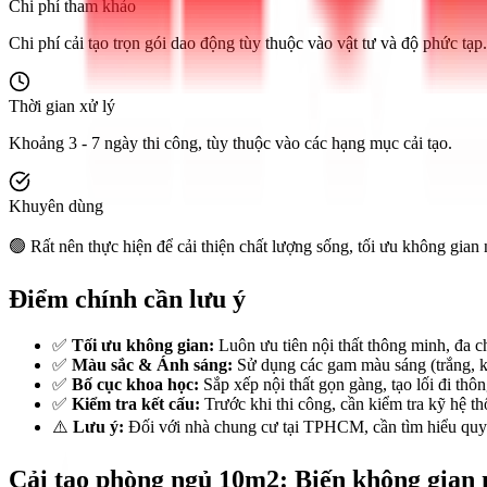
Chi phí tham khảo
Chi phí cải tạo trọn gói dao động tùy thuộc vào vật tư và độ phức tạp.
Thời gian xử lý
Khoảng 3 - 7 ngày thi công, tùy thuộc vào các hạng mục cải tạo.
Khuyên dùng
🟢 Rất nên thực hiện để cải thiện chất lượng sống, tối ưu không gian 
Điểm chính cần lưu ý
✅
Tối ưu không gian:
Luôn ưu tiên nội thất thông minh, đa c
✅
Màu sắc & Ánh sáng:
Sử dụng các gam màu sáng (trắng, kem
✅
Bố cục khoa học:
Sắp xếp nội thất gọn gàng, tạo lối đi thô
✅
Kiểm tra kết cấu:
Trước khi thi công, cần kiểm tra kỹ hệ th
⚠️
Lưu ý:
Đối với nhà chung cư tại TPHCM, cần tìm hiểu quy đ
Cải tạo phòng ngủ 10m2: Biến không gian