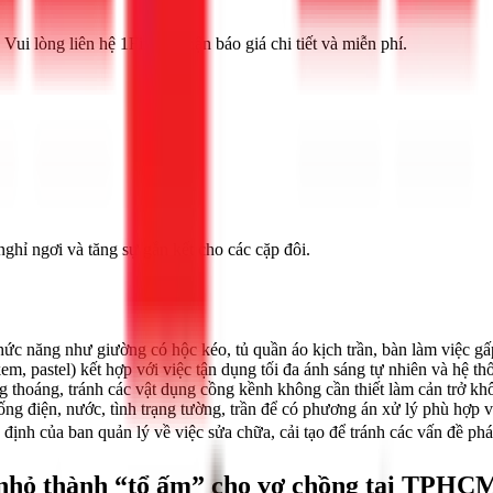
 Vui lòng liên hệ 1Fix để nhận báo giá chi tiết và miễn phí.
nghỉ ngơi và tăng sự gắn kết cho các cặp đôi.
hức năng như giường có hộc kéo, tủ quần áo kịch trần, bàn làm việc gấp
, pastel) kết hợp với việc tận dụng tối đa ánh sáng tự nhiên và hệ t
ng thoáng, tránh các vật dụng cồng kềnh không cần thiết làm cản trở kh
ống điện, nước, tình trạng tường, trần để có phương án xử lý phù hợp và
ịnh của ban quản lý về việc sửa chữa, cải tạo để tránh các vấn đề ph
 nhỏ thành “tổ ấm” cho vợ chồng tại TPHC