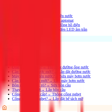
Xem tất cả →
Điện nhà có vấn đề?
→
Thợ điện nước
Aptomat hay nhảy?
→
Lắp đặt aptomat
Cần lắp đồng hồ mới?
→
Lắp đồng hồ điện
Thay đèn, lắp đèn mới
→
Lắp đèn LED âm trần
Nước
Xem tất cả →
Ống nước bị rỉ, rò?
→
Thi công đường ống nước
Cần lắp đường nước mới?
→
Lắp đặt đường nước
Máy bơm không lên nước?
→
Sửa máy bơm nước
Cần lắp máy bơm mới?
→
Lắp máy bơm nước
Bồn cầu bị nghẹt, rò?
→
Sửa bồn cầu
Thay bồn cầu mới
→
Lắp bồn cầu
Cống nghẹt khẩn cấp!
→
Thông cống nghẹt
Cống nhà hàng nghẹt?
→
Lắp đặt bể tách mỡ