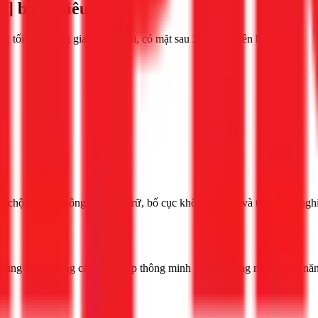
] bao nhiêu?
tối ưu không gian. Thợ giỏi, có mặt sau 30 phút. Liên hệ 1Fix.
hội, thiếu không gian lưu trữ, bố cục không hợp lý và thiếu tiện ngh
húng tôi áp dụng các giải pháp thông minh như sử dụng nội thất đa năng,