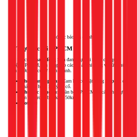
Gọi ngay 1Fix
để được báo giá chính xác.
📍 Thợ trực tại TPHCM
Đội thợ của
Phan Hồng Sơn
đang trực tại tất cả các quận
huyện TPHCM, sẵn sàng cho các dự án thi công và sửa chữa
điện nước cho cơ sở kinh doanh.
Thời gian đáp ứng:
Cam kết có mặt trong
30 phút
để
khảo sát hoặc xử lý sự cố.
Khu vực phục vụ:
Toàn bộ TP.HCM và các khu vực
lân cận trong bán kính 50km.
Hotline: