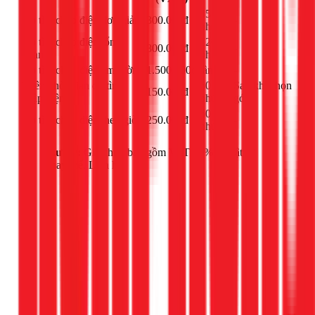
45
Dò tìm chập điện đơn giản
300.000đ
-
phút
Dò tìm chập điện tổng
120
800.000đ
-
quan
phút
Dò tìm chập điện âm tường
1.500.000đ
lần
-
Thêm thời gian dò tìm
60
Sau khi chọn
150.000đ
chập điện
phút
gói
60
Dò tìm chập điện theo giờ
250.000đ
-
phút
Lưu ý:
Giá chưa bao gồm VAT 10% và vật tư
thay thế. Liên hệ