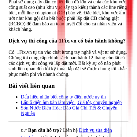
Phải sử dụng dây dẫn có tiết diện đủ lớn và chia các khu vực
công suất cao (như khu vực sấy tạo kiểu) thành các line riêng
biệt, mỗi line có aptomat (CB) bảo vệ. Đặc biệt, khu vực ẩm
ướt như khu gội đầu bắt buộc phải lắp đặt CB chống giật
(RCBO) để đảm bảo an toàn tuyệt đối cho cả nhân viên và
khách hàng.
Dịch vụ thi công của 1Fix.vn có bảo hành không?
Có. 1Fix.vn tự tin vào chất lượng tay nghề và vật tư sử dụng.
Chúng tôi cung cấp chính sách bảo hành 12 tháng cho tất cả
các dịch vụ thi công và lắp đặt mới. Bất kỳ sự cố nào phát
sinh liên quan đến lỗi kỹ thuật lắp đặt sẽ được chúng tôi khắc
phục miễn phí và nhanh chóng.
Bài viết liên quan
Dấu hiệu nhận biết công ty điện nước uy tín
Lắp ổ điện âm bàn làm việc | Giá tốt, chuyên nghiệp
Sơn Nước Biên Hòa: Báo Giá Chi Tiết & Chuyên
Nghiệp
👉
Bạn cần hỗ trợ?
Liên hệ
Dịch vụ sửa điện