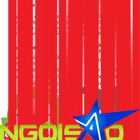
tại 1Fix.vn
Để giúp bạn có cái nhìn tổng quan, dưới đây là
giá dịch vụ
tham khảo cho một số hạng mục lắp đặt lẻ. Đối với dịch vụ
thi công trọn gói cho toàn bộ salon, chúng tôi sẽ lên báo giá
chi tiết và cạnh tranh nhất sau khi khảo sát thực tế.
Đơn giá tham khảo
Hạng mục thi công
(VNĐ)
Lắp mới 1 bộ bóng đèn Huỳnh
Từ 150.000đ
Quang, Compact
Lắp mới 1 đèn lon âm trần
40.000 - 150.000đ
Lắp mới 1 ổ cắm điện nổi
100.000 - 200.000đ
Dò tìm sự cố chập điện (đơn giản)
Từ 300.000đ
Dò tìm sự cố chập điện (tổng quan)
Từ 800.000đ
Dò tìm sự cố chập điện âm tường
Từ 1.500.000đ
(phức tạp)
Lưu ý:
Bảng giá trên chưa bao gồm vật tư và chỉ mang tính
chất tham khảo. Vui lòng liên hệ trực tiếp hotline