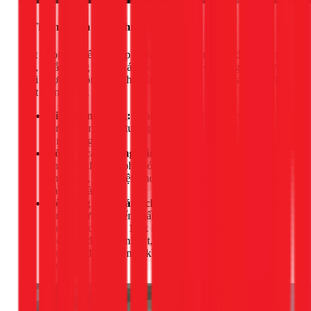
3. Thẩm mỹ và trải nghiệm không gian
Một salon chuyên nghiệp không thể có cảnh dây điện chằng
chịt, ổ cắm lỏng lẻo hay ánh sáng tù mù. Hệ thống điện nước
phải được thi công sao cho vừa tiện dụng, vừa hòa hợp với
thiết kế nội thất.
Đi dây âm tường:
Toàn bộ dây điện, ống nước sẽ
được đi âm trong tường, sàn, đảm bảo sự gọn gàng,
sang trọng.
Bố trí ổ cắm thông minh:
Ổ cắm được bố trí tại mỗi
ghế cắt, khu vực pha hóa chất, quầy lễ tân... một cách
khoa học, thuận tiện cho thợ làm việc nhưng vẫn đảm
bảo an toàn.
Hệ thống chiếu sáng chuyên nghiệp:
Ánh sáng ảnh
hưởng trực tiếp đến chất lượng màu nhuộm và tâm
trạng khách hàng. 1Fix sẽ tư vấn kết hợp các loại đèn
(đèn rọi, đèn downlight, đèn trang trí) với nhiệt độ màu
phù hợp để tạo ra một không gian làm việc hiệu quả và
lung linh.