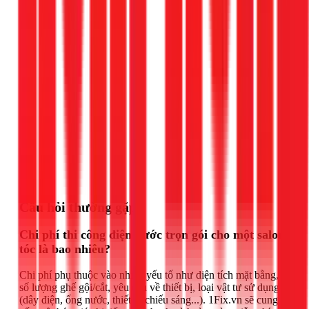
Gọi ngay 1Fix
Câu hỏi thường gặp
Chi phí thi công điện nước trọn gói cho một salon
tóc là bao nhiêu?
Chi phí phụ thuộc vào nhiều yếu tố như diện tích mặt bằng,
số lượng ghế gội/cắt, yêu cầu về thiết bị, loại vật tư sử dụng
(dây điện, ống nước, thiết bị chiếu sáng...). 1Fix.vn sẽ cung