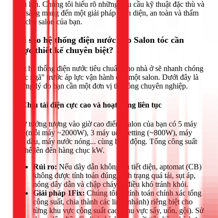
hiệu lớn. Chúng tôi hiểu rõ những yêu cầu kỹ thuật đặc thù và
sẵn sàng mang đến một giải pháp toàn diện, an toàn và thẩm
mỹ cho salon của bạn.
Tại sao hệ thống điện nước cho Salon tóc cần
được thiết kế chuyên biệt?
Một hệ thống điện nước tiêu chuẩn cho nhà ở sẽ nhanh chóng
"gục ngã" trước áp lực vận hành của một salon. Dưới đây là
những lý do bạn cần một đơn vị thi công chuyên nghiệp.
1. Chịu tải điện cực cao và hoạt động liên tục
Thử tưởng tượng vào giờ cao điểm, salon của bạn có 5 máy
sấy (mỗi máy ~2000W), 3 máy uốn setting (~800W), máy
hấp dầu, máy nước nóng... cùng hoạt động. Tổng công suất
có thể lên đến hàng chục kW.
Rủi ro:
Nếu dây dẫn không đủ tiết diện, aptomat (CB)
không được tính toán đúng, tình trạng quá tải, sụt áp,
nóng dây dẫn và chập cháy là điều khó tránh khỏi.
Giải pháp 1Fix:
Chúng tôi sẽ tính toán chính xác tổng
công suất, chia thành các line (nhánh) riêng biệt cho
từng khu vực công suất cao (khu vực sấy, uốn, gội). Sử