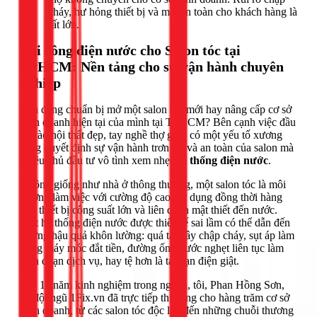
cháy, hư hỏng thiết bị và mất an toàn cho khách hàng là
rất lớn.
Thi công điện nước cho Salon tóc tại
TPHCM: Nền tảng cho sự vận hành chuyên
nghiệp
Bạn đang chuẩn bị mở một salon tóc mới hay nâng cấp cơ sở
kinh doanh hiện tại của mình tại TPHCM? Bên cạnh việc đầu
tư vào nội thất đẹp, tay nghề thợ giỏi, có một yếu tố xương
sống quyết định sự vận hành trơn tru và an toàn của salon mà
nhiều chủ đầu tư vô tình xem nhẹ:
hệ thống điện nước
.
Không giống như nhà ở thông thường, một salon tóc là môi
trường làm việc với cường độ cao, sử dụng đồng thời hàng
loạt thiết bị công suất lớn và liên quan mật thiết đến nước.
Một hệ thống điện nước được thiết kế sai lầm có thể dẫn đến
những hậu quả khôn lường: quá tải gây chập cháy, sụt áp làm
hỏng máy móc đắt tiền, đường ống nước nghẹt liên tục làm
gián đoạn dịch vụ, hay tệ hơn là tai nạn điện giật.
Với 11 năm kinh nghiệm trong ngành, tôi, Phan Hồng Sơn,
và đội ngũ 1Fix.vn đã trực tiếp thi công cho hàng trăm cơ sở
kinh doanh, từ các salon tóc độc lập đến những chuỗi thương