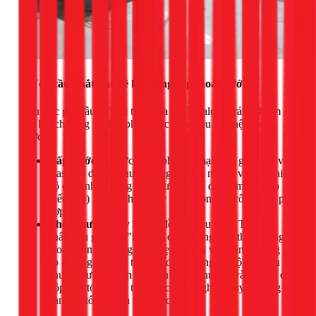
2. Yêu cầu khắt khe về hệ thống cấp thoát nước
Khu vực gội đầu là "trái tim" của nhiều salon. Trải nghiệm
của khách hàng tại đây phụ thuộc rất nhiều vào hệ thống
nước.
Cấp nước:
Áp lực nước phải đủ mạnh để gội sạch và
massage da đầu, nước nóng phải ra nhanh và giữ nhiệt
độ ổn định. Chúng tôi sẽ tư vấn lắp đặt bơm tăng áp
(nếu cần) và lựa chọn máy nước nóng có công suất phù
hợp.
Thoát nước:
Đây là vấn đề đau đầu nhất. Tóc, hóa
chất, dầu gội... là "kẻ thù" của đường ống thoát. Ống
thoát thông thường sẽ nghẹt chỉ sau vài tuần. Chúng tôi
áp dụng giải pháp thiết kế đường ống có độ dốc tiêu
chuẩn, đường kính lớn hơn thông thường và lắp đặt các
hộp bẫy tóc, phễu thu sàn chống nghẹt chuyên dụng để
hạn chế tối đa tình trạng tắc nghẽn.