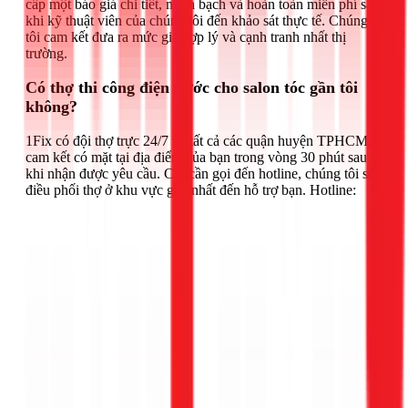
cấp một báo giá chi tiết, minh bạch và hoàn toàn miễn phí sau
khi kỹ thuật viên của chúng tôi đến khảo sát thực tế. Chúng
tôi cam kết đưa ra mức giá hợp lý và cạnh tranh nhất thị
trường.
Có thợ thi công điện nước cho salon tóc gần tôi
không?
1Fix có đội thợ trực 24/7 tại tất cả các quận huyện TPHCM,
cam kết có mặt tại địa điểm của bạn trong vòng 30 phút sau
khi nhận được yêu cầu. Chỉ cần gọi đến hotline, chúng tôi sẽ
điều phối thợ ở khu vực gần nhất đến hỗ trợ bạn. Hotline: