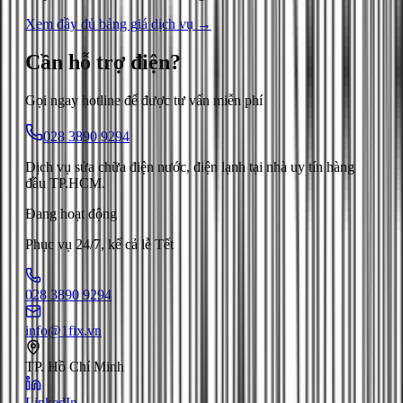
Xem đầy đủ bảng giá dịch vụ →
Cần hỗ trợ
điện
?
Gọi ngay hotline để được tư vấn miễn phí
028 3890 9294
Dịch vụ sửa chữa điện nước, điện lạnh tại nhà uy tín hàng
đầu TP.HCM.
Đang hoạt động
Phục vụ 24/7, kể cả lễ Tết
028 3890 9294
info@1fix.vn
TP. Hồ Chí Minh
LinkedIn