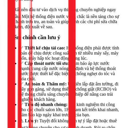
🟢 Rất nên đầu tư vào dịch vụ thi công chuyên nghiệp ngay
từ đầu. Một hệ thống điện nước vững chắc là nền tảng cho sự
vận hành trơn tru, an toàn và giúp tránh các chi phí sửa chữa
tốn kém, đột xuất về sau.
Điểm chính cần lưu ý
✅
Thiết kế chịu tải cao:
Hệ thống điện phải được tính
toán để chịu được công suất lớn từ nhiều máy sấy, máy
uốn, máy hấp tóc hoạt động cùng lúc.
✅
Cấp thoát nước tối ưu:
Đảm bảo áp lực nước
mạnh, cung cấp nước nóng ổn định và hệ thống thoát
nước được thiết kế đặc biệt để chống nghẹt do tóc và
hóa chất.
✅
An toàn & Thẩm mỹ:
Ưu tiên lắp đặt âm tường, đi
dây gọn gàng, sử dụng thiết bị chống giật (RCBO) và
hệ thống chiếu sáng chuyên nghiệp để nâng cao trải
nghiệm khách hàng.
✅
Tiến độ nhanh chóng:
Với kinh nghiệm thi công
cho các chuỗi salon lớn, 1Fix cam kết triển khai nhanh,
đảm bảo kịp ngày khai trương của bạn.
⚠️
Lưu ý:
Tuyệt đối không nên tự ý lắp đặt hoặc thuê
thợ không chuyên cho cơ sở kinh doanh. Rủi ro chập