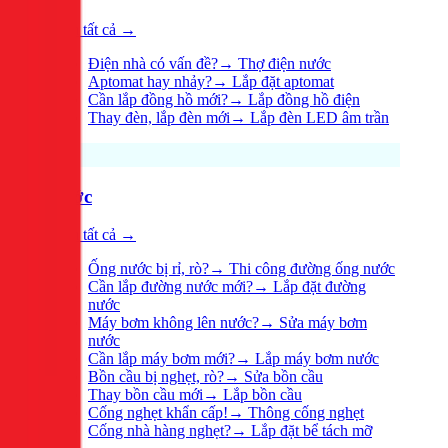
Xem tất cả →
Điện nhà có vấn đề?
→
Thợ điện nước
Aptomat hay nhảy?
→
Lắp đặt aptomat
Cần lắp đồng hồ mới?
→
Lắp đồng hồ điện
Thay đèn, lắp đèn mới
→
Lắp đèn LED âm trần
Nước
Xem tất cả →
Ống nước bị rỉ, rò?
→
Thi công đường ống nước
Cần lắp đường nước mới?
→
Lắp đặt đường
nước
Máy bơm không lên nước?
→
Sửa máy bơm
nước
Cần lắp máy bơm mới?
→
Lắp máy bơm nước
Bồn cầu bị nghẹt, rò?
→
Sửa bồn cầu
Thay bồn cầu mới
→
Lắp bồn cầu
Cống nghẹt khẩn cấp!
→
Thông cống nghẹt
Cống nhà hàng nghẹt?
→
Lắp đặt bể tách mỡ