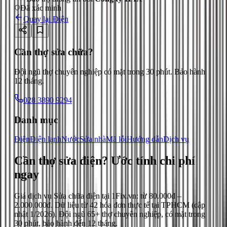
Đã xác minh
Quay lại
Điện
Cần thợ sửa chữa?
Đội ngũ thợ chuyên nghiệp có mặt trong 30 phút. Bảo hành
12 tháng.
028 3890 9294
Danh mục
Điện
Điện lạnh
Nước
Sửa nhà
Mã lỗi
Hướng dẫn
Dịch vụ
Cần thợ sửa điện?
Ước tính chi phí
ngay
Giá dịch vụ
Sửa chữa điện
tại 1Fix.vn: từ
80.000đ
–
2.000.000đ
. Dữ liệu từ
42
hóa đơn thực tế tại TPHCM (cập
nhật
1/2026
). Đội ngũ 65+ thợ chuyên nghiệp, có mặt trong
30 phút, bảo hành đến 12 tháng.