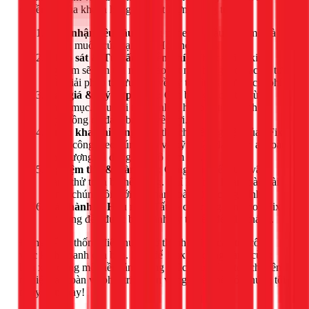
quyền lợi của khách hàng và chất lượng công trình.
Tiếp nhận yêu cầu:
Lắng nghe nhu cầu, quy mô và
mong muốn của bạn qua Hotline hoặc Zalo.
Khảo sát & Tư vấn (Miễn phí):
Thợ cả giàu kinh
nghiệm sẽ đến tận nơi khảo sát mặt bằng, đo đạc và tư
vấn giải pháp tối ưu nhất về kỹ thuật, vật tư và chi phí.
Báo giá & Ký hợp đồng:
Gửi báo giá chi tiết từng
hạng mục. Sau khi thống nhất, hai bên tiến hành ký
hợp đồng để đảm bảo quyền lợi.
Triển khai thi công:
Đội thợ chuyên nghiệp của 1Fix
sẽ thi công theo đúng bản vẽ kỹ thuật, đảm bảo an toàn,
chất lượng và đúng tiến độ cam kết.
Nghiệm thu & Bàn giao:
Cùng bạn kiểm tra, vận
hành thử toàn bộ hệ thống. Chỉ khi bạn hoàn toàn hài
lòng, chúng tôi mới tiến hành bàn giao công trình.
Bảo hành & Hậu mãi:
Tất cả các công trình do 1Fix
thi công đều được bảo hành uy tín lên đến 12 tháng.
Đừng để hệ thống điện nước trở thành nỗi lo cản trở công
việc kinh doanh của bạn. Hãy để 1Fix.vn đồng hành cùng
bạn xây dựng một nền tảng vững chắc cho salon tóc chuyên
nghiệp, an toàn và phát triển bền vững. Liên hệ với chúng tôi
ngay hôm nay!