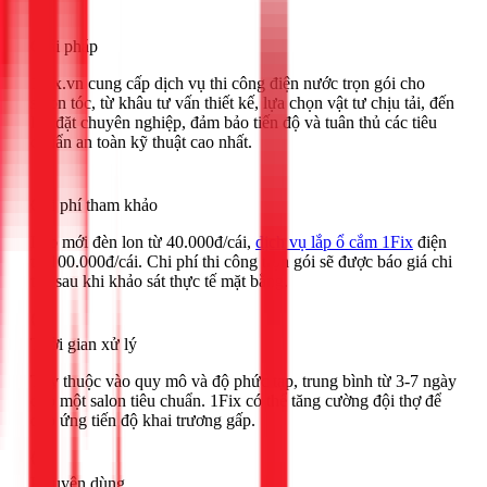
Giải pháp
1Fix.vn cung cấp dịch vụ thi công điện nước trọn gói cho
salon tóc, từ khâu tư vấn thiết kế, lựa chọn vật tư chịu tải, đến
lắp đặt chuyên nghiệp, đảm bảo tiến độ và tuân thủ các tiêu
chuẩn an toàn kỹ thuật cao nhất.
Chi phí tham khảo
Lắp mới đèn lon từ 40.000đ/cái,
dịch vụ lắp ổ cắm 1Fix
điện
từ 100.000đ/cái. Chi phí thi công trọn gói sẽ được báo giá chi
tiết sau khi khảo sát thực tế mặt bằng.
Thời gian xử lý
Tùy thuộc vào quy mô và độ phức tạp, trung bình từ 3-7 ngày
cho một salon tiêu chuẩn. 1Fix có thể tăng cường đội thợ để
đáp ứng tiến độ khai trương gấp.
Khuyên dùng