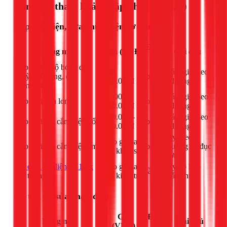
Bảng giá tham khảo (Cập nhật 03/2026)
Lắp đặt điện, sửa chữa điện cơ bản
Đơn
Hạng mục
Giá (VNĐ)
Ghi chú
vị
Lắp mới 1 bộ bóng đèn
Từ
Giảm giá theo
Huỳnh Quang, đèn
bộ
150.000đ
số lượng
compact
40.000 -
Giảm giá theo
Lắp mới đèn lon
bộ
150.000đ
số lượng
100.000 -
Giảm giá theo
Lắp mới 1 ổ cắm điện nổi
bộ
200.000đ
số lượng
Tùy theo
Báo giá sau
Lắp mới 1 ổ cắm điện âm
bộ
phương án đục
khi khảo sát
tường
giá dịch vụ điện tại 1Fix
Báo giá sau
Tùy độ khó
lần
âm tường
khi kiểm tra
khắc phục
Dò tìm và sửa chập điện
Giá
Đơn
Hạng mục
Ghi chú
(VNĐ)
vị