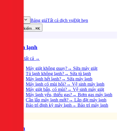
Bảng giá
Tất cả dịch vụ
Đặt hẹn
Dịch vụ
Tìm kiếm...
⌘K
Điện lạnh
Xem tất cả →
Máy giặt không quay?
→
Sửa máy giặt
Tủ lạnh không lạnh?
→
Sửa tủ lạnh
Máy lạnh hết lạnh?
→
Sửa máy lạnh
Máy lạnh có mùi hôi?
→
Vệ sinh máy lạnh
Máy giặt bẩn, có mùi?
→
Vệ sinh máy giặt
Máy lạnh yếu, thiếu gas?
→
Bơm gas máy lạnh
Cần lắp máy lạnh mới?
→
Lắp đặt máy lạnh
Bảo trì định kỳ máy lạnh
→
Bảo trì máy lạnh
Điện