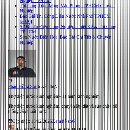
Nghiệp TPHCM
Thi Công Điện Mạng Văn Phòng TPHCM Chuyên
Nghiệp
Báo Giá Thi Công Điện Nước Nhà Phố TPHCM
[2026]
Sơ Đồ Tủ Điện Công Nghiệp: Thiết Kế & Thi Công
TPHCM
Sơn Nước Biên Hòa: Báo Giá Chi Tiết & Chuyên
Nghiệp
Phan Hồng Sơn
Xác thực
Thợ điện nước kinh nghiệm
•
11
năm kinh nghiệm
Thợ điện nước kinh nghiệm, chuyên lắp đặt và sửa chữa hệ
thống cấp thoát nước
Cập nhật:
18/02/2026
Xem hồ sơ
Bảo trợ thông tin bởi
Công ty 1FIX™