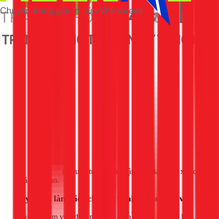
Gọi ngay 1Fix
để được tư vấn và nhận báo giá chính xác cho
dự án của bạn.
Quy trình làm việc chuyên nghiệp của 1Fix.vn
Chúng tôi làm việc theo một quy trình rõ ràng để đảm bảo