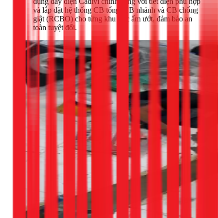
dụng dây điện Cadivi chính hãng với tiết diện phù hợp
và lắp đặt hệ thống CB tổng, CB nhánh và CB chống
giật (RCBO) cho từng khu vực ẩm ướt, đảm bảo an
toàn tuyệt đối.