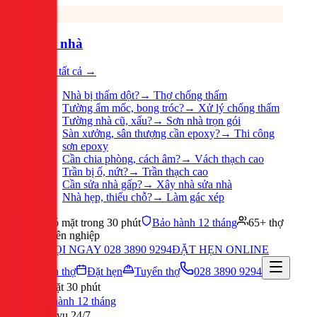
Sửa nhà
Xem tất cả →
Nhà bị thấm dột?
→
Thợ chống thấm
Tường ẩm mốc, bong tróc?
→
Xử lý chống thấm
Tường nhà cũ, xấu?
→
Sơn nhà trọn gói
Sàn xưởng, sân thượng cần epoxy?
→
Thi công
sơn epoxy
Cần chia phòng, cách âm?
→
Vách thạch cao
Trần bị ố, nứt?
→
Trần thạch cao
Cần sửa nhà gấp?
→
Xây nhà sửa nhà
Nhà hẹp, thiếu chỗ?
→
Làm gác xép
Có mặt trong 30 phút
Bảo hành 12 tháng
65+ thợ
chuyên nghiệp
GỌI NGAY 028 3890 9294
ĐẶT HẸN ONLINE
Tuyển thợ
Đặt hẹn
Tuyển thợ
028 3890 9294
Có mặt 30 phút
Bảo hành 12 tháng
Phục vụ 24/7