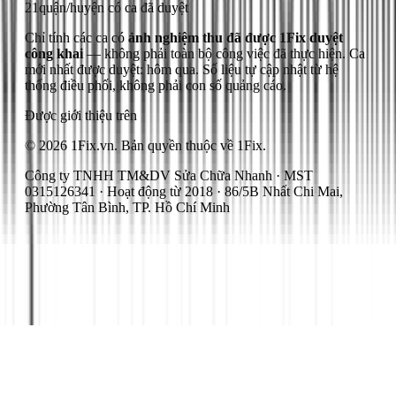
21
quận/huyện có ca đã duyệt
Chỉ tính các ca có
ảnh nghiệm thu đã được 1Fix duyệt
công khai
— không phải toàn bộ công việc đã thực hiện.
Ca
mới nhất được duyệt: hôm qua.
Số liệu tự cập nhật từ hệ
thống điều phối, không phải con số quảng cáo.
Được giới thiệu trên
© 2026 1Fix.vn. Bản quyền thuộc về 1Fix.
Công ty TNHH TM&DV Sửa Chữa Nhanh · MST
0315126341 · Hoạt động từ 2018 · 86/5B Nhất Chi Mai,
Phường Tân Bình, TP. Hồ Chí Minh