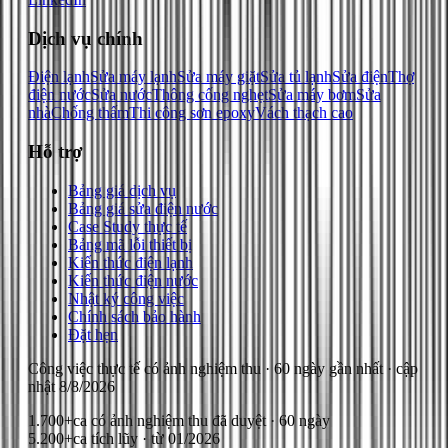
Dịch vụ chính
Điện lạnh
Sửa máy lạnh
Sửa máy giặt
Sửa tủ lạnh
Sửa điện
Thợ
điện nước
Sửa nước
Thông cống nghẹt
Sửa máy bơm
Sửa
nhà
Chống thấm
Thi công sơn epoxy
Vách thạch cao
Hỗ trợ
Bảng giá dịch vụ
Bảng giá sửa điện nước
Case Study thực tế
Bảng mã lỗi thiết bị
Kiến thức điện lạnh
Kiến thức điện nước
Nhật ký công việc
Chính sách bảo hành
Đặt hẹn
Công việc thực tế có ảnh nghiệm thu
· 60 ngày gần nhất
· cập
nhật
8/8/2026
1.700+
ca có ảnh nghiệm thu đã duyệt · 60 ngày
5.200+
ca tích lũy · từ 01/2026