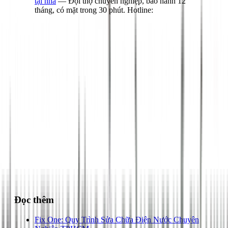
tại nhà
— Đội thợ chuyên nghiệp, bảo hành 12
tháng, có mặt trong 30 phút. Hotline:
028 3890 9294
Đọc thêm
Fix One: Quy Trình Sửa Chữa Điện Nước Chuyên