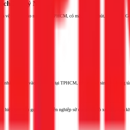
Cách Xử Lý Nhanh
 nhà vệ sinh bị trào ngược tại TPHCM, có mặt sau 30 phút, bảo hành. G
sàn nhà, đặc biệt vào mùa mưa tại TPHCM, gây mất vệ sinh, hư hỏng tài
 hiệu quả, cần gọi thợ chuyên nghiệp sử dụng máy lò xo, máy nén khí v