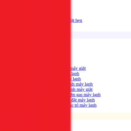
Bảng giá
Tất cả dịch vụ
Đặt hẹn
Dịch vụ
Tìm kiếm...
⌘K
Điện lạnh
Xem tất cả →
Máy giặt không quay?
→
Sửa máy giặt
Tủ lạnh không lạnh?
→
Sửa tủ lạnh
Máy lạnh hết lạnh?
→
Sửa máy lạnh
Máy lạnh có mùi hôi?
→
Vệ sinh máy lạnh
Máy giặt bẩn, có mùi?
→
Vệ sinh máy giặt
Máy lạnh yếu, thiếu gas?
→
Bơm gas máy lạnh
Cần lắp máy lạnh mới?
→
Lắp đặt máy lạnh
Bảo trì định kỳ máy lạnh
→
Bảo trì máy lạnh
Điện