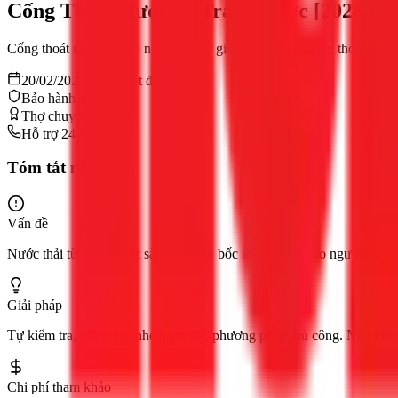
Cống Thoát Nước Bị Trào Ngược [2026]: 
Cống thoát nước bị trào ngược? Thợ giỏi 1Fix xử lý cống, thoát sàn
20/02/2026
13
phút đọc
Bảo hành 12 tháng
Thợ chuyên nghiệp
Hỗ trợ 24/7
Tóm tắt nhanh
Vấn đề
Nước thải từ cống thoát sàn, bồn cầu bốc mùi hôi và trào ngược lên 
Giải pháp
Tự kiểm tra, thông tắc nhẹ bằng các phương pháp thủ công. Nếu không
Chi phí tham khảo