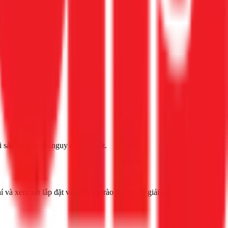
ọi Gọi ngay 1Fix
 sản và tiềm ẩn nguy cơ bệnh tật.
à xem xét lắp đặt van chống trào ngược để giải quyết triệt để.