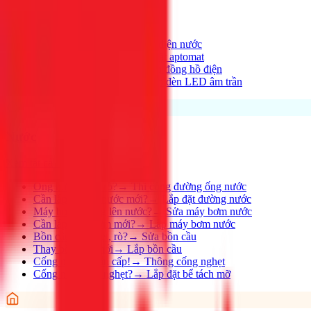
Xem tất cả →
Điện nhà có vấn đề?
→
Thợ điện nước
Aptomat hay nhảy?
→
Lắp đặt aptomat
Cần lắp đồng hồ mới?
→
Lắp đồng hồ điện
Thay đèn, lắp đèn mới
→
Lắp đèn LED âm trần
Nước
Xem tất cả →
Ống nước bị rỉ, rò?
→
Thi công đường ống nước
Cần lắp đường nước mới?
→
Lắp đặt đường nước
Máy bơm không lên nước?
→
Sửa máy bơm nước
Cần lắp máy bơm mới?
→
Lắp máy bơm nước
Bồn cầu bị nghẹt, rò?
→
Sửa bồn cầu
Thay bồn cầu mới
→
Lắp bồn cầu
Cống nghẹt khẩn cấp!
→
Thông cống nghẹt
Cống nhà hàng nghẹt?
→
Lắp đặt bể tách mỡ