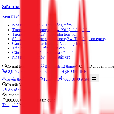
Sửa nhà
Xem tất cả →
Nhà bị thấm dột?
→
Thợ chống thấm
Tường ẩm mốc, bong tróc?
→
Xử lý chống thấm
Tường nhà cũ, xấu?
→
Sơn nhà trọn gói
Sàn xưởng, sân thượng cần epoxy?
→
Thi công sơn epoxy
Cần chia phòng, cách âm?
→
Vách thạch cao
Trần bị ố, nứt?
→
Trần thạch cao
Cần sửa nhà gấp?
→
Xây nhà sửa nhà
Nhà hẹp, thiếu chỗ?
→
Làm gác xép
Có mặt trong 30 phút
Bảo hành 12 tháng
65+ thợ chuyên nghi
GỌI NGAY 028 3890 9294
ĐẶT HẸN ONLINE
Tuyển thợ
Đặt hẹn
Tuyển thợ
028 3890 9294
Có mặt 30 phút
Bảo hành 12 tháng
Phục vụ 24/7
300,000+ khách hàng tin dùng
Trang chủ
Nước