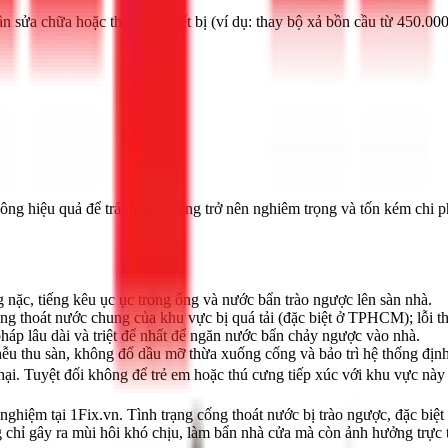
n sửa chữa hoặc thay thế thiết bị (ví dụ: thay bộ xả bồn cầu từ 450.00
ng hiệu quả để tránh tình trạng trở nên nghiêm trọng và tốn kém chi p
nặc, tiếng kêu ục ục trong ống và nước bẩn trào ngược lên sàn nhà.
ống thoát nước chung của khu vực bị quá tải (đặc biệt ở TPHCM); lỗi t
háp lâu dài và triệt để nhất để ngăn nước bẩn chảy ngược vào nhà.
ễu thu sàn, không đổ dầu mỡ thừa xuống cống và bảo trì hệ thống định
ại. Tuyệt đối không để trẻ em hoặc thú cưng tiếp xúc với khu vực này 
nghiệm tại 1Fix.vn. Tình trạng cống thoát nước bị trào ngược, đặc b
chỉ gây ra mùi hôi khó chịu, làm bẩn nhà cửa mà còn ảnh hưởng trực t