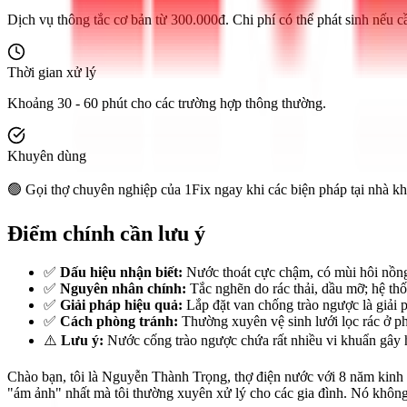
Dịch vụ thông tắc cơ bản từ 300.000đ. Chi phí có thể phát sinh nếu cầ
Thời gian xử lý
Khoảng 30 - 60 phút cho các trường hợp thông thường.
Khuyên dùng
🟢 Gọi thợ chuyên nghiệp của 1Fix ngay khi các biện pháp tại nhà khô
Điểm chính cần lưu ý
✅
Dấu hiệu nhận biết:
Nước thoát cực chậm, có mùi hôi nồng 
✅
Nguyên nhân chính:
Tắc nghẽn do rác thải, dầu mỡ; hệ th
✅
Giải pháp hiệu quả:
Lắp đặt van chống trào ngược là giải p
✅
Cách phòng tránh:
Thường xuyên vệ sinh lưới lọc rác ở ph
⚠️
Lưu ý:
Nước cống trào ngược chứa rất nhiều vi khuẩn gây h
Chào bạn, tôi là Nguyễn Thành Trọng, thợ điện nước với 8 năm kinh 
"ám ảnh" nhất mà tôi thường xuyên xử lý cho các gia đình. Nó không 