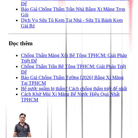
Để
Báo Giá Chống Thấm Trần Nhà Bằng Xi Măng Trọn
Gói
Dịch Vụ Sửa Tủ Kem Tại Nhà - Sửa Tủ Bánh Kem
Giá Rẻ
Đọc thêm
Chống Thấm Máng Xối Bê Tông TPHCM: Giải Pháp
Triệt Để
Chống Thấm Trần Bê Tông TPHCM: Giải Pháp Triệt
Để
Báo Giá Chống Thấm Tường [2026] Bằng Xi Măng
Tại TPHCM
Bể nước ngầm bị thấm? Cách chống thấm triệt để nhất
Cách Khử Mùi Xi Măng Bể Nước Hiệu Quả Nhất
TPHCM