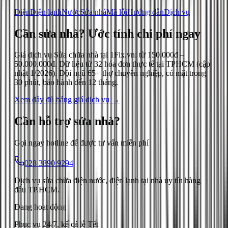
Điện
Điện lạnh
Nước
Sửa nhà
Mã lỗi
Hướng dẫn
Dịch vụ
Cần sửa nhà?
Ước tính chi phí ngay
Giá dịch vụ
Sửa chữa nhà
tại 1Fix.vn: từ
150.000đ
–
50.000.000đ
. Dữ liệu từ
32
hóa đơn thực tế tại TPHCM (cập
nhật
1/2026
). Đội ngũ 65+ thợ chuyên nghiệp, có mặt trong
30 phút, bảo hành đến 12 tháng.
Xem đầy đủ bảng giá dịch vụ →
Cần hỗ trợ
sửa nhà
?
Gọi ngay hotline để được tư vấn miễn phí
028 3890 9294
Dịch vụ sửa chữa điện nước, điện lạnh tại nhà uy tín hàng
đầu TP.HCM.
Đang hoạt động
Phục vụ 24/7, kể cả lễ Tết