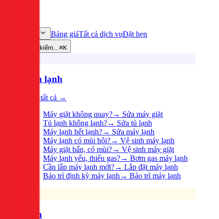
Bảng giá
Tất cả dịch vụ
Đặt hẹn
Dịch vụ
Tìm kiếm...
⌘K
Điện lạnh
Xem tất cả →
Máy giặt không quay?
→
Sửa máy giặt
Tủ lạnh không lạnh?
→
Sửa tủ lạnh
Máy lạnh hết lạnh?
→
Sửa máy lạnh
Máy lạnh có mùi hôi?
→
Vệ sinh máy lạnh
Máy giặt bẩn, có mùi?
→
Vệ sinh máy giặt
Máy lạnh yếu, thiếu gas?
→
Bơm gas máy lạnh
Cần lắp máy lạnh mới?
→
Lắp đặt máy lạnh
Bảo trì định kỳ máy lạnh
→
Bảo trì máy lạnh
Điện