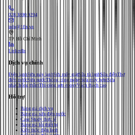
028 3890 9294
info@1fix.vn
TP. Hồ Chí Minh
LinkedIn
Dịch vụ chính
Điện lạnh
Sửa máy lạnh
Sửa máy giặt
Sửa tủ lạnh
Sửa điện
Thợ
điện nước
Sửa nước
Thông cống nghẹt
Sửa máy bơm
Sửa
nhà
Chống thấm
Thi công sơn epoxy
Vách thạch cao
Hỗ trợ
Bảng giá dịch vụ
Bảng giá sửa điện nước
Case Study thực tế
Bảng mã lỗi thiết bị
Kiến thức điện lạnh