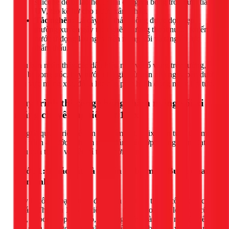
silicone dễ bị lão hóa, chai cứng và bong tróc dưới tia
UV, tạo kẽ hở cho nước xâm nhập.
Tắc nghẽn:
Lá cây, rác thải không được dọn dẹp
thường xuyên gây tắc nghẽn đường thoát nước, khiến
nước ứ đọng lâu ngày trên máng xối và tăng áp lực
thẩm thấu.
Nếu bạn nhận thấy các dấu hiệu như vết ố vàng trên tường,
sơn bị bong tróc, hay nước nhỏ giọt từ trần nhà ngay bên dưới
khu vực máng xối, đó là lúc cần phải hành động ngay lập tức.
Quy trình thi công chống thấm máng xối xi
măng chuyên nghiệp từ 1Fix
Để giải quyết triệt để vấn đề thấm dột, 1Fix luôn tuân thủ một
quy trình 4 bước nghiêm ngặt, đảm bảo lớp chống thấm đạt
hiệu quả tối đa và bền bỉ theo thời gian.
Bước 1: Khảo sát và chuẩn bị bề mặt (Bước quan
trọng nhất)
Đây là công đoạn quyết định đến 70% sự thành công của cả
dự án. Thợ của 1Fix sẽ tiến hành đục bỏ toàn bộ lớp vữa cũ,
yếu, bị bong rộp. Sau đó, sử dụng máy mài công nghiệp để
làm sạch hoàn toàn bề mặt khỏi rêu mốc, bụi bẩn và các tạp