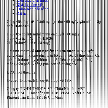
Kiến thức điện nước
Nhật ký công việc
Chính sách bảo hành
Đặt hẹn
Công việc thực tế có ảnh nghiệm thu
· 60 ngày gần nhất
· cập
nhật
10/8/2026
1.700+
ca có ảnh nghiệm thu đã duyệt · 60 ngày
5.200+
ca tích lũy · từ 01/2026
21
quận/huyện có ca đã duyệt
Chỉ tính các ca có
ảnh nghiệm thu đã được 1Fix duyệt
công khai
— không phải toàn bộ công việc đã thực hiện.
Ca
mới nhất được duyệt: hôm qua.
Số liệu tự cập nhật từ hệ
thống điều phối, không phải con số quảng cáo.
Được giới thiệu trên
© 2026 1Fix.vn. Bản quyền thuộc về 1Fix.
Công ty TNHH TM&DV Sửa Chữa Nhanh · MST
0315126341 · Hoạt động từ 2018 · 86/5B Nhất Chi Mai,
Phường Tân Bình, TP. Hồ Chí Minh