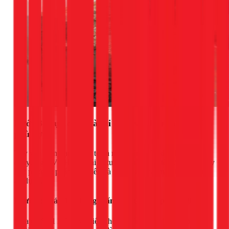
Bước 3: Lựa chọn và thi công vật liệu chống thấm
phù hợp
Tùy vào hiện trạng thực tế và ngân sách của khách hàng,
chuyên gia Võ Hồng Hải sẽ tư vấn giải pháp tối ưu. Dưới đây
là 2 phương pháp phổ biến và hiệu quả nhất mà 1Fix thường
áp dụng.
Phương pháp 1: Chống thấm bằng Sikatop Seal 107
Sikatop Seal 107 là vật liệu chống thấm gốc xi măng polymer