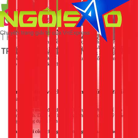
Latex TH + 3 lít nước. Sau đó, cho dung dịch phụ gia
vào hỗn hợp vữa khô và trộn đều đến khi đạt độ sệt
phù hợp. Thi công lớp vữa chống thấm này ngay khi
lớp kết nối còn đang ướt, độ dày khoảng 1-2cm.
Bước 4: Bảo dưỡng và nghiệm thu
Sau khi thi công xong, bề mặt cần được bảo dưỡng. Tránh để
lớp chống thấm khô quá nhanh dưới nắng gắt bằng cách che
chắn hoặc phun sương nước nhẹ. Sau khoảng 24-48 giờ, 1Fix
sẽ tiến hành thử nước để kiểm tra hiệu quả chống thấm và bàn
giao công trình cho khách hàng.
Bảng giá dịch vụ chống thấm & sửa chữa liên
quan tại 1Fix
1Fix cam kết mang đến dịch vụ chất lượng với chi phí hợp lý
và minh bạch. Dưới đây là bảng giá tham khảo để quý khách
hàng dễ dàng dự trù kinh phí.
Bảng giá thi công chống thấm máng xối (tham khảo)