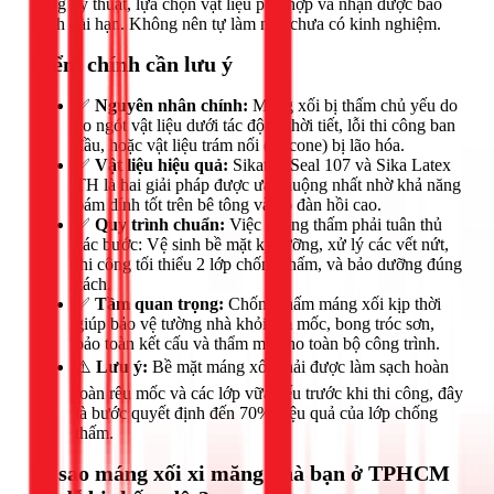
đúng kỹ thuật, lựa chọn vật liệu phù hợp và nhận được bảo
hành dài hạn. Không nên tự làm nếu chưa có kinh nghiệm.
Điểm chính cần lưu ý
✅
Nguyên nhân chính:
Máng xối bị thấm chủ yếu do
co ngót vật liệu dưới tác động thời tiết, lỗi thi công ban
đầu, hoặc vật liệu trám nối (silicone) bị lão hóa.
✅
Vật liệu hiệu quả:
Sikatop Seal 107 và Sika Latex
TH là hai giải pháp được ưa chuộng nhất nhờ khả năng
bám dính tốt trên bê tông và độ đàn hồi cao.
✅
Quy trình chuẩn:
Việc chống thấm phải tuân thủ
các bước: Vệ sinh bề mặt kỹ lưỡng, xử lý các vết nứt,
thi công tối thiểu 2 lớp chống thấm, và bảo dưỡng đúng
cách.
✅
Tầm quan trọng:
Chống thấm máng xối kịp thời
giúp bảo vệ tường nhà khỏi ẩm mốc, bong tróc sơn,
bảo toàn kết cấu và thẩm mỹ cho toàn bộ công trình.
⚠️
Lưu ý:
Bề mặt máng xối phải được làm sạch hoàn
toàn rêu mốc và các lớp vữa yếu trước khi thi công, đây
là bước quyết định đến 70% hiệu quả của lớp chống
thấm.
Vì sao máng xối xi măng nhà bạn ở TPHCM