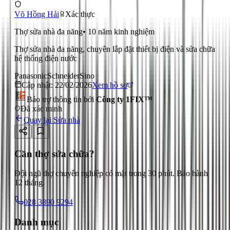
Võ Hồng Hải
Xác thực
Thợ sửa nhà đa năng
•
10
năm kinh nghiệm
Thợ sửa nhà đa năng, chuyên lắp đặt thiết bị điện và sửa chữa
hệ thống điện nước
Panasonic
Schneider
Sino
Cập nhật:
22/02/2026
Xem hồ sơ
Bảo trợ thông tin bởi
Công ty 1FIX™
Đã xác minh
Quay lại
Sửa nhà
Cần thợ sửa chữa?
Đội ngũ thợ chuyên nghiệp có mặt trong 30 phút. Bảo hành
12 tháng.
028 3890 9294
Danh mục