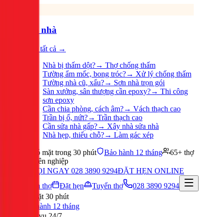
Sửa nhà
Xem tất cả →
Nhà bị thấm dột?
→
Thợ chống thấm
Tường ẩm mốc, bong tróc?
→
Xử lý chống thấm
Tường nhà cũ, xấu?
→
Sơn nhà trọn gói
Sàn xưởng, sân thượng cần epoxy?
→
Thi công
sơn epoxy
Cần chia phòng, cách âm?
→
Vách thạch cao
Trần bị ố, nứt?
→
Trần thạch cao
Cần sửa nhà gấp?
→
Xây nhà sửa nhà
Nhà hẹp, thiếu chỗ?
→
Làm gác xép
Có mặt trong 30 phút
Bảo hành 12 tháng
65+ thợ
chuyên nghiệp
GỌI NGAY 028 3890 9294
ĐẶT HẸN ONLINE
Tuyển thợ
Đặt hẹn
Tuyển thợ
028 3890 9294
Có mặt 30 phút
Bảo hành 12 tháng
Phục vụ 24/7