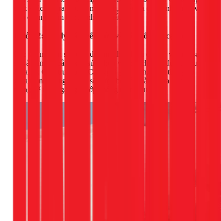
chất khác, tạo ra một bề mặt sạch, chắc và có độ nhám để vật
liệu chống thấm bám dính tốt nhất.
Bước 2: Xử lý các vết nứt và gia cố góc cạnh
Các vết nứt lớn sẽ được đục mở theo hình chữ V, vệ sinh sạch
sẽ và trám lại bằng keo sửa chữa vết nứt chuyên dụng (như
Sikaflex Construction). Các vị trí góc cạnh, điểm tiếp giáp
giữa thành máng và sàn sẽ được bo tròn bằng vữa gốc xi
măng để tránh gãy gập lớp chống thấm sau này.