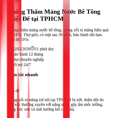
Sửa nhà
Chống Thấm Máng Nước Bê Tông
Triệt Để tại TPHCM
Chống thấm máng nước bê tông, máng xối xi măng hiệu quả
với 1Fix. Thợ giỏi, có mặt sau 30 phút, bảo hành dài hạn.
Liên hệ 1Fix
22/02/2026
11
phút đọc
Bảo hành 12 tháng
Thợ chuyên nghiệp
Hỗ trợ 24/7
Tóm tắt nhanh
Vấn đề
Máng xối xi măng (sê nô) tại TPHCM bị nứt, thấm dột do
tiếp xúc thường xuyên với nắng mưa, gây ẩm mốc tường,
bong tróc sơn và ảnh hưởng kết cấu nhà.