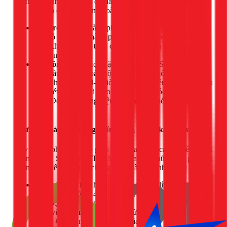
cải tiến 2 thành phần, có độ đàn hồi và bám dính cực tốt, rất
phù hợp cho các cấu kiện ngoài trời như máng xối.
Pha trộn:
Trộn thành phần A (lỏng) vào thùng sạch,
sau đó từ từ cho thành phần B (bột) vào và khuấy bằng
máy khuấy tốc độ thấp cho đến khi hỗn hợp đồng nhất,
sệt mịn.
Thi công:
Dùng cọ hoặc rulo quét lớp Sikatop Seal
107 đầu tiên lên toàn bộ bề mặt máng xối đã được làm
ẩm. Chờ khoảng 4-6 giờ cho lớp đầu tiên khô se lại, sau
đó quét lớp thứ hai theo chiều vuông góc với lớp đầu
tiên. Để tăng cường hiệu quả, có thể quét thêm lớp thứ
ba.
Phương pháp 2: Chống thấm bằng vữa Sika Latex TH
Đây là giải pháp kết hợp giữa việc sửa chữa, cán lại bề mặt và
chống thấm. Sika Latex TH là phụ gia loại nhũ tương giúp cải
thiện đáng kể khả năng chống thấm và kết dính của xi măng.
Lớp kết nối:
Pha hỗn hợp theo tỷ lệ 1 lít Sika Latex
TH + 1 lít nước + 4kg xi măng. Quét một lớp mỏng lên
toàn bộ bề mặt để tạo liên kết.
Lớp vữa chống thấm:
Trộn vữa theo tỷ lệ: 1 phần xi
măng + 3 phần cát. Trộn phụ gia theo tỷ lệ: 1 lít Sika