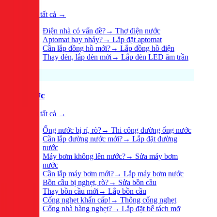
Xem tất cả →
Điện nhà có vấn đề?
→
Thợ điện nước
Aptomat hay nhảy?
→
Lắp đặt aptomat
Cần lắp đồng hồ mới?
→
Lắp đồng hồ điện
Thay đèn, lắp đèn mới
→
Lắp đèn LED âm trần
Nước
Xem tất cả →
Ống nước bị rỉ, rò?
→
Thi công đường ống nước
Cần lắp đường nước mới?
→
Lắp đặt đường
nước
Máy bơm không lên nước?
→
Sửa máy bơm
nước
Cần lắp máy bơm mới?
→
Lắp máy bơm nước
Bồn cầu bị nghẹt, rò?
→
Sửa bồn cầu
Thay bồn cầu mới
→
Lắp bồn cầu
Cống nghẹt khẩn cấp!
→
Thông cống nghẹt
Cống nhà hàng nghẹt?
→
Lắp đặt bể tách mỡ