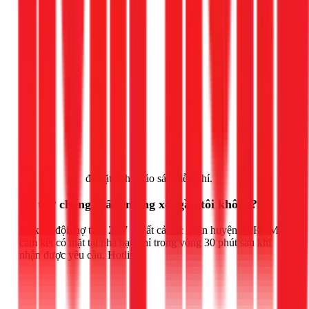
Gọi ngay 1Fix
để đặt lịch khảo sát miễn phí.
Có thợ chống thấm máng xối gần tôi không?
1Fix có đội thợ trực 24/7 tại tất cả các quận huyện TPHCM,
cam kết có mặt tại nhà bạn chỉ trong vòng 30 phút sau khi
nhận được yêu cầu. Hotline: