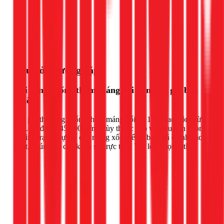
Gọi ngay 1Fix
Câu hỏi thường gặp
Thi công chống thấm máng xối xi măng giá bao
nhiêu?
Chi phí thi công chống thấm máng xối tại 1Fix dao động từ
250.000đ đến 450.000đ/m², tùy thuộc vào vật liệu bạn chọn
và tình trạng thực tế của máng xối. Để có báo giá chính xác
nhất, chúng tôi cần khảo sát trực tiếp. Vui lòng gọi hotline