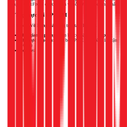
hệ ngay với 1Fix để được tư vấn và hỗ trợ nhanh chóng nhất.
📍 Thợ trực tại TPHCM
Đội thợ của
Võ Hồng Hải
đang trực tại TPHCM.
Thời gian đáp ứng:
Cam kết có mặt trong
30 phút
Khu vực phục vụ:
Toàn bộ TP.HCM và vùng lân cận
(50km)
Hotline: