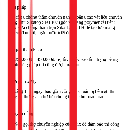
Giải pháp
Thi công chống thấm chuyên nghiệp bằng các vật liệu chuyên
dụng như Sikatop Seal 107 (gốc xi măng polymer cải tiến)
hoặc vữa chống thấm trộn Sika Latex TH để tạo lớp màng
bảo vệ đàn hồi, ngăn nước triệt để.
Chi phí tham khảo
Từ 250.000đ – 450.000đ/m², tùy thuộc vào tình trạng bề mặt
và phương pháp thi công được lựa chọn.
Thời gian xử lý
Khoảng 1 - 3 ngày, bao gồm công tác chuẩn bị bề mặt, thi
công và thời gian chờ lớp chống thấm khô hoàn toàn.
Khuyên dùng
🟢 Nên gọi thợ chuyên nghiệp của 1Fix để đảm bảo thi công