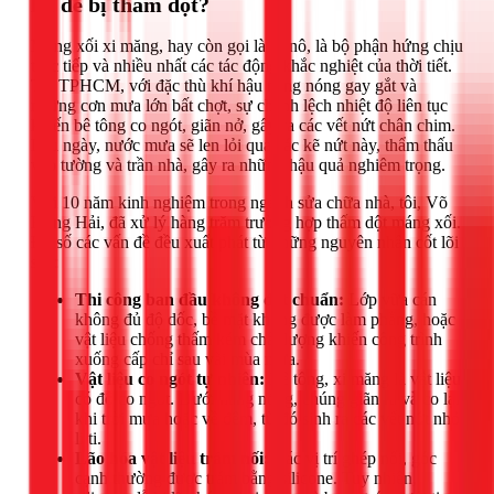
lại dễ bị thấm dột?
Máng xối xi măng, hay còn gọi là sê nô, là bộ phận hứng chịu
trực tiếp và nhiều nhất các tác động khắc nghiệt của thời tiết.
Tại TPHCM, với đặc thù khí hậu nắng nóng gay gắt và
những cơn mưa lớn bất chợt, sự chênh lệch nhiệt độ liên tục
khiến bê tông co ngót, giãn nở, gây ra các vết nứt chân chim.
Lâu ngày, nước mưa sẽ len lỏi qua các kẽ nứt này, thẩm thấu
vào tường và trần nhà, gây ra những hậu quả nghiêm trọng.
Với 10 năm kinh nghiệm trong ngành sửa chữa nhà, tôi, Võ
Hồng Hải, đã xử lý hàng trăm trường hợp thấm dột máng xối.
Đa số các vấn đề đều xuất phát từ những nguyên nhân cốt lõi
sau:
Thi công ban đầu không đạt chuẩn:
Lớp vữa cán
không đủ độ dốc, bề mặt không được làm phẳng, hoặc
vật liệu chống thấm kém chất lượng khiến công trình
xuống cấp chỉ sau vài mùa mưa.
Vật liệu co ngót tự nhiên:
Bê tông, xi măng là vật liệu
có độ co ngót. Dưới nắng nóng, chúng giãn ra và co lại
khi trời mưa hoặc về đêm, từ đó sinh ra các vết nứt nhỏ
li ti.
Lão hóa vật liệu trám nối:
Các vị trí ghép nối, góc
cạnh thường được trám bằng silicone. Tuy nhiên,