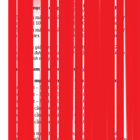
Đơn giá
Hạng mục thi công
Ghi chú
(VNĐ/m²)
Chống thấm máng xối bằng
280.000 -
Bao gồm vật tư
Sikatop Seal 107
450.000
và nhân công
Chống thấm máng xối bằng
250.000 -
Bao gồm vật tư
vữa Sika Latex TH
400.000
và nhân công
Lưu ý: Bảng giá trên chỉ mang tính chất tham khảo. Giá
chính xác sẽ được báo sau khi kỹ thuật viên của 1Fix khảo
sát thực tế tình trạng công trình.
Bảng giá tham khảo các dịch vụ
sửa nhà
khác
Hạng mục thi công
Đơn giá (VNĐ)
Đơn vị
Lợp tôn Việt – Nhật 0,40 mm
290.000
m²
Lợp tôn Việt – Nhật 0,45 mm
300.000
m²
Lợp tôn Việt – Nhật 0,50 mm
310.000
m²
Lắp đặt quả cầu thông gió (nhỏ)
550.000
Cái
Lắp đặt quả cầu thông gió (vừa)
650.000
Cái
Lắp đặt quả cầu thông gió (lớn)
800.000
Cái
Đừng để tình trạng thấm dột máng xối kéo dài, gây ảnh
hưởng đến ngôi nhà và sức khỏe của gia đình bạn. Hãy liên