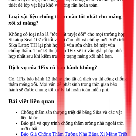
thiết để lớp vật liệu khô và đóng rắn hoàn toàn.
Loại vật liệu chống thấm nào tốt nhất cho máng
xối xi măng?
Không có loại nào là "tốt nhất tuyệt đối" cho mọi trường hợp.
Sikatop Seal 107 rất tốt về độ đàn hồi và chống nứt. Vữa trộn
Sika Latex TH lại phù hợp để vừa sửa chữa bề mặt vừa
chống thấm. Thợ kỹ thuật của 1Fix sẽ tư vấn giải pháp phù
hợp nhất sau khi kiểm tra tình trạng máng xối nhà bạn.
Dịch vụ của 1Fix có bảo hành không?
Có. 1Fix bảo hành 12 tháng cho tất cả dịch vụ thi công chống
thấm máng xối. Mọi vấn đề phát sinh trong thời gian bảo
hành sẽ được chúng tôi xử lý lại hoàn toàn miễn phí.
Bài viết liên quan
Chống thấm sân thượng triệt để bằng Sika và các vật
liệu khác
Báo giá và quy trình chống thấm tường nhà ngoài trời
mới nhất
Báo Giá Chống Thấm Tường Nhà Bằng Xi Măng Triệt