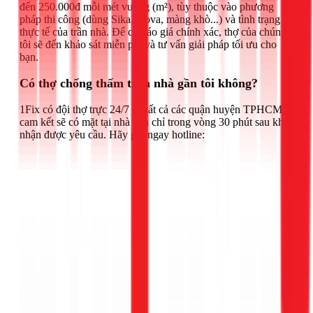
đến 250.000đ mỗi mét vuông (m²), tùy thuộc vào phương
pháp thi công (dùng Sika, Kova, màng khò...) và tình trạng
thực tế của trần nhà. Để có báo giá chính xác, thợ của chúng
tôi sẽ đến khảo sát miễn phí và tư vấn giải pháp tối ưu cho
bạn.
Có thợ chống thấm trần nhà gần tôi không?
1Fix có đội thợ trực 24/7 tại tất cả các quận huyện TPHCM,
cam kết sẽ có mặt tại nhà bạn chỉ trong vòng 30 phút sau khi
nhận được yêu cầu. Hãy gọi ngay hotline: