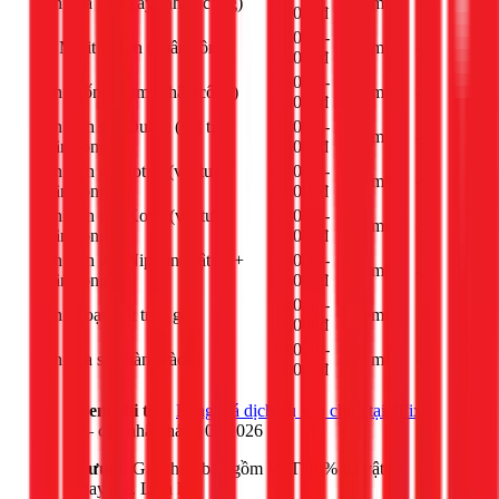
Sơn nhà mới xây (nhân công)
m²
-
35.000đ
40.000 -
Bả Matit + Sơn (nhân công)
m²
-
55.000đ
35.000 -
Sơn chống thấm (nhân công)
m²
-
50.000đ
Sơn trọn gói Dulux (vật tư +
45.000 -
m²
-
nhân công)
65.000đ
Sơn trọn gói Jotun (vật tư +
40.000 -
m²
-
nhân công)
60.000đ
Sơn trọn gói Kova (vật tư +
35.000 -
m²
-
nhân công)
55.000đ
Sơn trọn gói Nippon (vật tư +
30.000 -
m²
-
nhân công)
50.000đ
40.000 -
Sơn ngoại thất trọn gói
m²
-
75.000đ
30.000 -
Sơn cửa sắt, hàng rào
m²
-
45.000đ
Xem chi tiết:
Bảng giá dịch vụ sửa chữa tại 1Fix
— cập nhật tháng 03/2026
Lưu ý:
Giá chưa bao gồm VAT 10% và vật tư
thay thế. Liên hệ