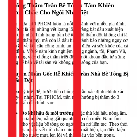
Chống Thấm Trần Bê Tông: Tấm Khiên
Vững Chắc Cho Ngôi Nhà Việt
Mùa mưa tại TPHCM luôn là nỗi ám ảnh với nhiều gia đình,
đặc biệt là khi những vết loang lổ, ố vàng bắt đầu xuất hiện
trên trần nhà. Tình trạng trần bê tông bị thấm dột không chỉ là
vấn đề thẩm mỹ, mà còn là dấu hiệu cảnh báo những nguy cơ
tiềm ẩn về kết cấu công trình, an toàn điện và sức khỏe của cả
gia đình. Với 9 năm kinh nghiệm trong ngành, tôi, Phạm Vũ,
hiểu rằng việc chống thấm triệt để là một khoản đầu tư xứng
đáng để bảo vệ tài sản và không gian sống của bạn.
Nguyên Nhân Gốc Rễ Khiến Trần Nhà Bê Tông Bị
Thấm Dột
Để xử lý triệt để, trước tiên chúng ta cần xác định chính xác
nguyên nhân. Tại TPHCM, trần nhà thường bị thấm do 3
nhóm vấn đề chính sau:
Do khí hậu & môi trường:
Đặc thù khí hậu nóng ẩm,
mưa nhiều, nắng gắt quanh năm của miền Nam làm
cho vật liệu bê tông co ngót, giãn nở liên tục. Theo thời
gian, các vết nứt chân chim sẽ xuất hiện, tạo điều kiện
cho nước mưa len lỏi và thấm sâu vào bên trong.