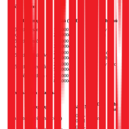
Chống thấm
Đơn
Hạng mục
Giá (VNĐ)
Ghi chú
vị
Chống thấm sân
120.000 -
Tùy vật
m²
thượng
250.000đ
liệu
Chống thấm tường
150.000 -
m²
-
ngoài
300.000đ
200.000 -
Có đục
Chống thấm toilet, WC
m²
400.000đ
gạch
250.000 -
Tùy mức
Chống thấm tầng hầm
m²
500.000đ
độ
Xử lý vết nứt, thấm cục
300.000 -
Điểm
-
bộ
800.000đ
Sơn nhà, sơn sửa nhà
Đơn
Ghi
Hạng mục
Giá (VNĐ)
vị
chú
20.000 -
Sơn lại tường cũ (nhân công)
m²
-
30.000đ
25.000 -