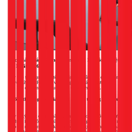
Các Giải Pháp Chống Thấm Trần Bê Tông Triệt
Để Nhất 2026
Tùy vào tình trạng thực tế của trần nhà (xây mới, đã bị thấm,
có vết nứt...), 1Fix sẽ tư vấn và áp dụng các phương pháp
phù hợp để đảm bảo hiệu quả tối ưu và bền vững.
Chống thấm ngược: Giải pháp cho các trường hợp phức
tạp
Đây là kỹ thuật chống thấm từ phía bên trong ngôi nhà, được
áp dụng khi không thể xử lý bề mặt bên ngoài (ví dụ: trần nhà
giáp với nhà hàng xóm, không có sân thượng). Phương pháp
này đòi hỏi kỹ thuật cao và vật liệu chuyên dụng có khả năng