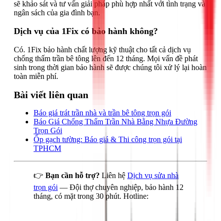
sẽ khảo sát và tư vấn giải pháp phù hợp nhất với tình trạng và
ngân sách của gia đình bạn.
Dịch vụ của 1Fix có bảo hành không?
Có. 1Fix bảo hành chất lượng kỹ thuật cho tất cả dịch vụ
chống thấm trần bê tông lên đến 12 tháng. Mọi vấn đề phát
sinh trong thời gian bảo hành sẽ được chúng tôi xử lý lại hoàn
toàn miễn phí.
Bài viết liên quan
Báo giá trát trần nhà và trần bê tông trọn gói
Báo Giá Chống Thấm Trần Nhà Bằng Nhựa Đường
Trọn Gói
Ốp gạch tường: Báo giá & Thi công trọn gói tại
TPHCM
👉
Bạn cần hỗ trợ?
Liên hệ
Dịch vụ sửa nhà
trọn gói
— Đội thợ chuyên nghiệp, bảo hành 12
tháng, có mặt trong 30 phút. Hotline: