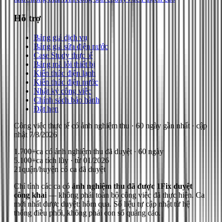
Hỗ trợ
Bảng giá dịch vụ
Bảng giá sửa điện nước
Case Study thực tế
Bảng mã lỗi thiết bị
Kiến thức điện lạnh
Kiến thức điện nước
Nhật ký công việc
Chính sách bảo hành
Đặt hẹn
Công việc thực tế có ảnh nghiệm thu
· 60 ngày gần nhất
· cập
nhật
7/8/2026
1.700+
ca có ảnh nghiệm thu đã duyệt · 60 ngày
5.100+
ca tích lũy · từ 01/2026
21
quận/huyện có ca đã duyệt
Chỉ tính các ca có
ảnh nghiệm thu đã được 1Fix duyệt
công khai
— không phải toàn bộ công việc đã thực hiện.
Ca
mới nhất được duyệt: hôm qua.
Số liệu tự cập nhật từ hệ
thống điều phối, không phải con số quảng cáo.