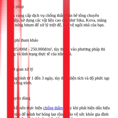
Giải pháp
1Fix cung cấp dịch vụ chống thấm trần bê tông chuyên
nghiệp, sử dụng các vật liệu cao cấp như Sika, Kova, màng
khò nóng bitum để xử lý triệt để, bảo vệ ngôi nhà của bạn.
Chi phí tham khảo
Từ 85.000đ - 250.000đ/m², tùy thuộc vào phương pháp thi
công và tình trạng thực tế của trần nhà.
Thời gian xử lý
Trung bình từ 1 đến 3 ngày, tùy theo diện tích và độ phức tạp
của công trình.
Khuyên dùng
🟢 Rất nên thực hiện
chống thấm
ngay khi phát hiện dấu hiệu
đầu tiên để tránh hư hỏng lan rộng, bảo vệ sức khỏe gia đình