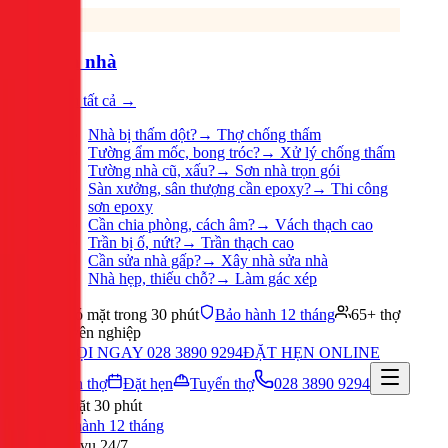
Sửa nhà
Xem tất cả →
Nhà bị thấm dột?
→
Thợ chống thấm
Tường ẩm mốc, bong tróc?
→
Xử lý chống thấm
Tường nhà cũ, xấu?
→
Sơn nhà trọn gói
Sàn xưởng, sân thượng cần epoxy?
→
Thi công
sơn epoxy
Cần chia phòng, cách âm?
→
Vách thạch cao
Trần bị ố, nứt?
→
Trần thạch cao
Cần sửa nhà gấp?
→
Xây nhà sửa nhà
Nhà hẹp, thiếu chỗ?
→
Làm gác xép
Có mặt trong 30 phút
Bảo hành 12 tháng
65+ thợ
chuyên nghiệp
GỌI NGAY 028 3890 9294
ĐẶT HẸN ONLINE
Tuyển thợ
Đặt hẹn
Tuyển thợ
028 3890 9294
Có mặt 30 phút
Bảo hành 12 tháng
Phục vụ 24/7