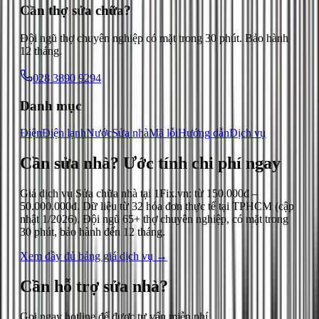
Cần thợ sửa chữa?
Đội ngũ thợ chuyên nghiệp có mặt trong 30 phút. Bảo hành
12 tháng.
028 3890 9294
Danh mục
Điện
Điện lạnh
Nước
Sửa nhà
Mã lỗi
Hướng dẫn
Dịch vụ
Cần sửa nhà?
Ước tính chi phí ngay
Giá dịch vụ
Sửa chữa nhà
tại 1Fix.vn: từ
150.000đ
–
50.000.000đ
. Dữ liệu từ
32
hóa đơn thực tế tại TPHCM (cập
nhật
1/2026
). Đội ngũ 65+ thợ chuyên nghiệp, có mặt trong
30 phút, bảo hành đến 12 tháng.
Xem đầy đủ bảng giá dịch vụ →
Cần hỗ trợ
sửa nhà
?
Gọi ngay hotline để được tư vấn miễn phí