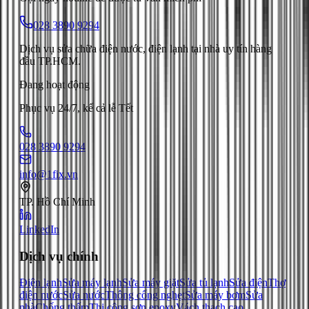
028 3890 9294
Dịch vụ sửa chữa điện nước, điện lạnh tại nhà uy tín hàng
đầu TP.HCM.
Đang hoạt động
Phục vụ 24/7, kể cả lễ Tết
028 3890 9294
info@1fix.vn
TP. Hồ Chí Minh
LinkedIn
Dịch vụ chính
Điện lạnh
Sửa máy lạnh
Sửa máy giặt
Sửa tủ lạnh
Sửa điện
Thợ
điện nước
Sửa nước
Thông cống nghẹt
Sửa máy bơm
Sửa
nhà
Chống thấm
Thi công sơn epoxy
Vách thạch cao