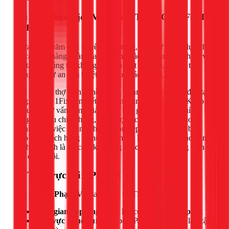
Tại Sao Chọn Dịch Vụ Chống Thấm Của 1Fix Tại
TPHCM?
Giữa hàng trăm đơn vị trên thị trường, 1Fix tự hào là lựa chọn
tin cậy của hàng ngàn gia đình nhờ vào sự chuyên nghiệp và
tận tâm. Chúng tôi không chỉ bán một dịch vụ, chúng tôi
mang đến sự an tâm tuyệt đối cho khách hàng.
Với đội ngũ thợ lành nghề do tôi, Phạm Vũ, trực tiếp đào tạo
và giám sát, 1Fix cam kết quy trình làm việc rõ ràng: Khảo sát
kỹ lưỡng, tư vấn đúng giải pháp, báo giá chi tiết và chỉ sử
dụng vật liệu chính hãng, chất lượng cao. Chúng tôi hoàn
thành công việc nhanh chóng, dọn dẹp sạch sẽ và chỉ bàn
giao khi khách hàng đã hoàn toàn hài lòng. Chế độ bảo hành
dài hạn chính là lời cam kết vững chắc cho chất lượng dịch vụ
của chúng tôi.
📍 Thợ trực tại TPHCM
Đội thợ của
Phạm Vũ
đang trực tại TPHCM.
Thời gian đáp ứng:
Cam kết có mặt trong
30 phút
Khu vực phục vụ:
Toàn bộ TP.HCM và vùng lân cận