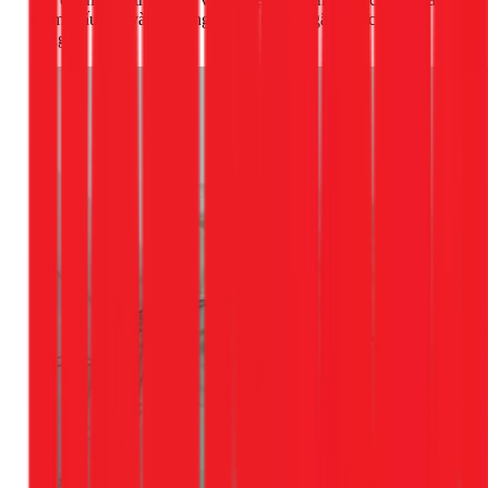
thẩm thấu sâu vào bê tông để tạo màng ngăn nước từ bên
trong.