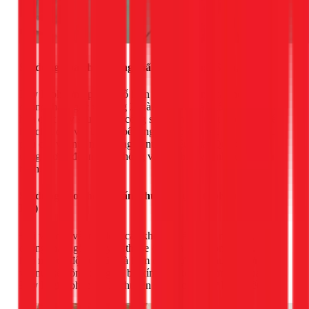
Sử dụng hóa chất chống thấm dạng lỏng (Sika, Kova)
Đây là phương pháp phổ biến nhất, sử dụng các hợp chất
chống thấm gốc xi măng 2 thành phần hoặc gốc acrylic. Các
hóa chất này sau khi thi công sẽ tạo thành một lớp màng liên
kết chặt chẽ với bề mặt bê tông, có độ đàn hồi tốt, giúp che
phủ các vết nứt nhỏ và ngăn nước hiệu quả. Quy trình thi
công tương đối nhanh chóng và phù hợp với nhiều loại công
trình.
Sử dụng keo chống thấm chuyên dụng (Polyurethane -
PU)
Đối với các vết nứt lớn, các khe co giãn hoặc mối nối, keo
chống thấm gốc Polyurethane (PU) là lựa chọn tối ưu. Loại
keo này có độ co giãn và bám dính cực tốt, sau khi bơm vào
vết nứt sẽ đông cứng và bịt kín hoàn toàn đường đi của nước.
Đây là giải pháp xử lý chuyên sâu cho các hư hỏng kết cấu.