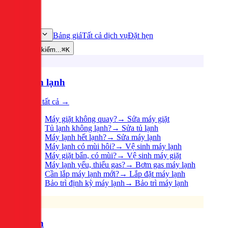
Bảng giá
Tất cả dịch vụ
Đặt hẹn
Dịch vụ
Tìm kiếm...
⌘K
Điện lạnh
Xem tất cả →
Máy giặt không quay?
→
Sửa máy giặt
Tủ lạnh không lạnh?
→
Sửa tủ lạnh
Máy lạnh hết lạnh?
→
Sửa máy lạnh
Máy lạnh có mùi hôi?
→
Vệ sinh máy lạnh
Máy giặt bẩn, có mùi?
→
Vệ sinh máy giặt
Máy lạnh yếu, thiếu gas?
→
Bơm gas máy lạnh
Cần lắp máy lạnh mới?
→
Lắp đặt máy lạnh
Bảo trì định kỳ máy lạnh
→
Bảo trì máy lạnh
Điện