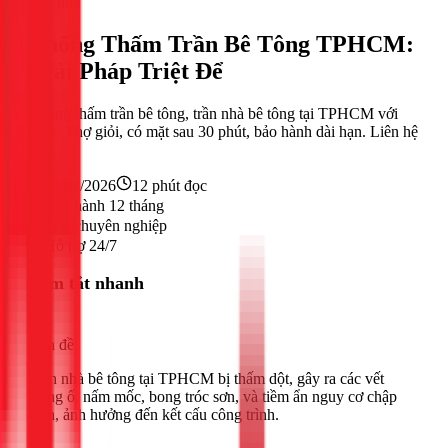
Sửa nhà
Chống Thấm Trần Bê Tông TPHCM:
Giải Pháp Triệt Để
Chống thấm trần bê tông, trần nhà bê tông tại TPHCM với
1Fix. Thợ giỏi, có mặt sau 30 phút, bảo hành dài hạn. Liên hệ
1Fix
19/02/2026
12
phút đọc
Bảo hành 12 tháng
Thợ chuyên nghiệp
Hỗ trợ 24/7
Tóm tắt nhanh
Vấn đề
Trần nhà bê tông tại TPHCM bị thấm dột, gây ra các vết
loang ố, nấm mốc, bong tróc sơn, và tiềm ẩn nguy cơ chập
điện, ảnh hưởng đến kết cấu công trình.