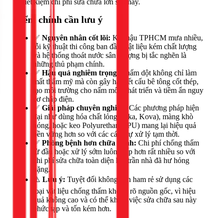
và tiết kiệm chi phí sửa chữa lớn sau này.
Điểm chính cần lưu ý
✅
Nguyên nhân cốt lõi:
Khí hậu TPHCM mưa nhiều,
lỗi kỹ thuật thi công ban đầu, vật liệu kém chất lượng
và hệ thống thoát nước sân thượng bị tắc nghẽn là
những thủ phạm chính.
✅
Hậu quả nghiêm trọng:
Thấm dột không chỉ làm
mất thẩm mỹ mà còn gây hại kết cấu bê tông cốt thép,
tạo môi trường cho nấm mốc phát triển và tiềm ẩn nguy
cơ chập điện.
✅
Giải pháp chuyên nghiệp:
Các phương pháp hiện
đại như dùng hóa chất lỏng (Sika, Kova), màng khò
nóng, hoặc keo Polyurethane (PU) mang lại hiệu quả
bền vững hơn so với các cách tự xử lý tạm thời.
✅
Phòng bệnh hơn chữa bệnh:
Chi phí chống thấm
từ đầu hoặc xử lý sớm luôn thấp hơn rất nhiều so với
chi phí sửa chữa toàn diện khi trần nhà đã hư hỏng
nặng.
⚠️
Lưu ý:
Tuyệt đối không nên ham rẻ sử dụng các
loại vật liệu chống thấm không rõ nguồn gốc, vì hiệu
quả không cao và có thể khiến việc sửa chữa sau này
phức tạp và tốn kém hơn.