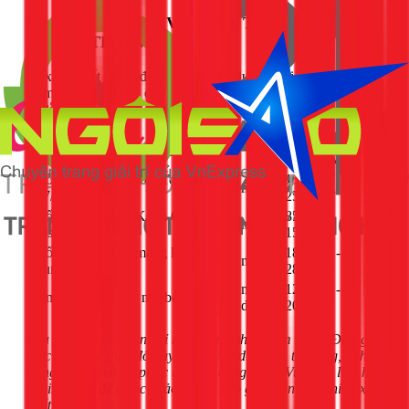
Bảng Báo Giá Dịch Vụ Chống Thấm Trần Nhà Bê
Tông tại TPHCM
1Fix cam kết mang đến dịch vụ chất lượng với chi phí hợp lý
và minh bạch. Dưới đây là
bảng giá
tham khảo cho các
phương pháp chống thấm phổ biến:
Đơn
Đơn Giá
Hạng Mục Thi Công
Vị
(VNĐ)
Chống thấm bằng SikaTop Seal
150.000 -
m²
107/109
250.000
Chống thấm bằng Kova CT-11A
85.000 -
m²
Plus
150.000
Chống thấm bằng màng khò nóng
180.000 -
m²
bitum
280.000
mét
120.000 -
Bơm keo PU xử lý nứt bê tông
dài
200.000
Lưu ý: Bảng giá trên chỉ mang tính chất tham khảo. Đơn giá
thực tế có thể thay đổi tùy thuộc vào diện tích thi công, tình
trạng bề mặt và độ phức tạp của công trình. Vui lòng liên hệ
hotline 1Fix để được khảo sát và báo giá miễn phí, chính xác
nhất.