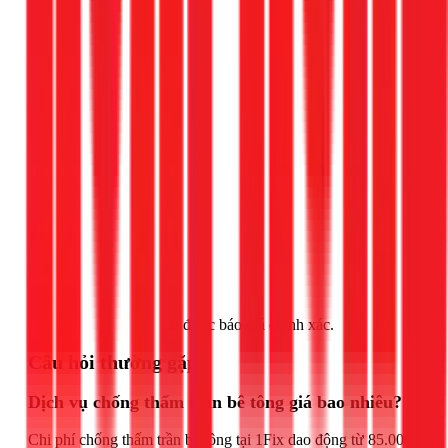
Gọi ngay 1Fix
để được báo giá chính xác.
Câu hỏi thường gặp
Dịch vụ chống thấm trần bê tông giá bao nhiêu?
Chi phí chống thấm trần bê tông tại 1Fix dao động từ 85.000đ