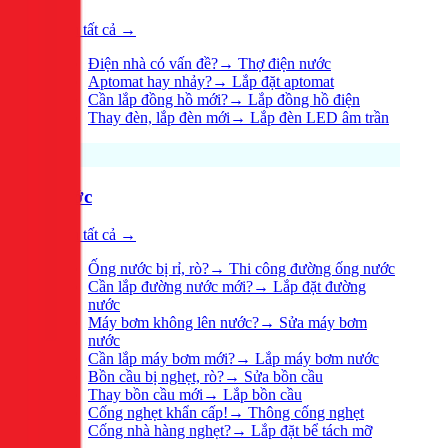
Xem tất cả →
Điện nhà có vấn đề?
→
Thợ điện nước
Aptomat hay nhảy?
→
Lắp đặt aptomat
Cần lắp đồng hồ mới?
→
Lắp đồng hồ điện
Thay đèn, lắp đèn mới
→
Lắp đèn LED âm trần
Nước
Xem tất cả →
Ống nước bị rỉ, rò?
→
Thi công đường ống nước
Cần lắp đường nước mới?
→
Lắp đặt đường
nước
Máy bơm không lên nước?
→
Sửa máy bơm
nước
Cần lắp máy bơm mới?
→
Lắp máy bơm nước
Bồn cầu bị nghẹt, rò?
→
Sửa bồn cầu
Thay bồn cầu mới
→
Lắp bồn cầu
Cống nghẹt khẩn cấp!
→
Thông cống nghẹt
Cống nhà hàng nghẹt?
→
Lắp đặt bể tách mỡ