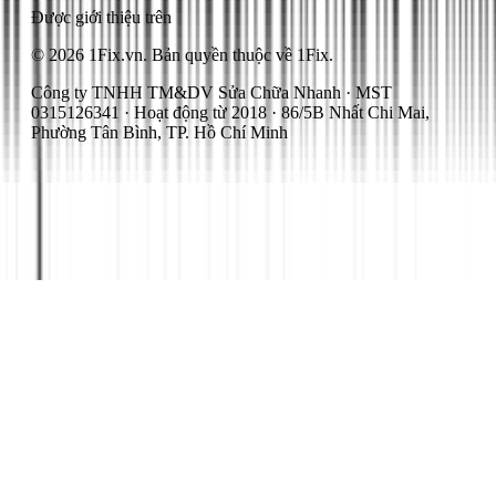
Được giới thiệu trên
© 2026 1Fix.vn. Bản quyền thuộc về 1Fix.
Công ty TNHH TM&DV Sửa Chữa Nhanh · MST
0315126341 · Hoạt động từ 2018 · 86/5B Nhất Chi Mai,
Phường Tân Bình, TP. Hồ Chí Minh