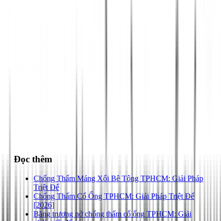
028 3890 9294
Đọc thêm
Chống Thấm Máng Xối Bê Tông TPHCM: Giải Pháp
Triệt Để
Chống Thấm Cổ Ống TPHCM: Giải Pháp Triệt Để
[2026]
Băng trương nở chống thấm cổ ống TPHCM: Giải