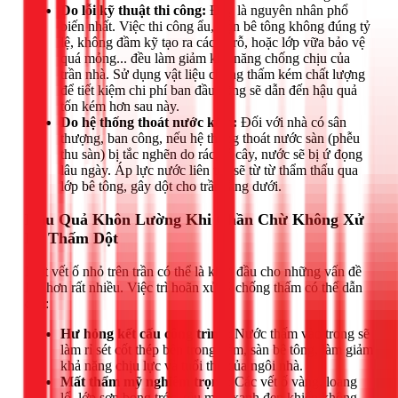
Do lỗi kỹ thuật thi công:
Đây là nguyên nhân phổ
biến nhất. Việc thi công ẩu, trộn bê tông không đúng tỷ
lệ, không đầm kỹ tạo ra các lỗ rỗ, hoặc lớp vữa bảo vệ
quá mỏng... đều làm giảm khả năng chống chịu của
trần nhà. Sử dụng vật liệu chống thấm kém chất lượng
để tiết kiệm chi phí ban đầu cũng sẽ dẫn đến hậu quả
tốn kém hơn sau này.
Do hệ thống thoát nước kém:
Đối với nhà có sân
thượng, ban công, nếu hệ thống thoát nước sàn (phễu
thu sàn) bị tắc nghẽn do rác, lá cây, nước sẽ bị ứ đọng
lâu ngày. Áp lực nước liên tục sẽ từ từ thẩm thấu qua
lớp bê tông, gây dột cho trần tầng dưới.
Hậu Quả Khôn Lường Khi Chần Chừ Không Xử
Lý Thấm Dột
Một vết ố nhỏ trên trần có thể là khởi đầu cho những vấn đề
lớn hơn rất nhiều. Việc trì hoãn xử lý chống thấm có thể dẫn
đến:
Hư hỏng kết cấu công trình:
Nước thấm vào trong sẽ
làm rỉ sét cốt thép bên trong dầm, sàn bê tông, làm giảm
khả năng chịu lực và tuổi thọ của ngôi nhà.
Mất thẩm mỹ nghiêm trọng:
Các vết ố vàng, loang
lổ, lớp sơn bong tróc, rêu mốc xanh đen khiến không