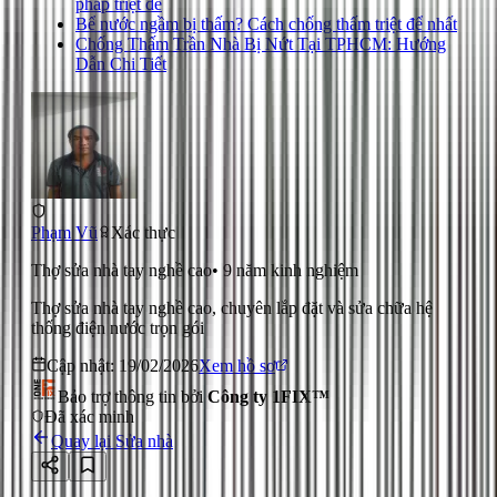
pháp triệt để
Bể nước ngầm bị thấm? Cách chống thấm triệt để nhất
Chống Thấm Trần Nhà Bị Nứt Tại TPHCM: Hướng
Dẫn Chi Tiết
Phạm Vũ
Xác thực
Thợ sửa nhà tay nghề cao
•
9
năm kinh nghiệm
Thợ sửa nhà tay nghề cao, chuyên lắp đặt và sửa chữa hệ
thống điện nước trọn gói
Cập nhật:
19/02/2026
Xem hồ sơ
Bảo trợ thông tin bởi
Công ty 1FIX™
Đã xác minh
Quay lại
Sửa nhà