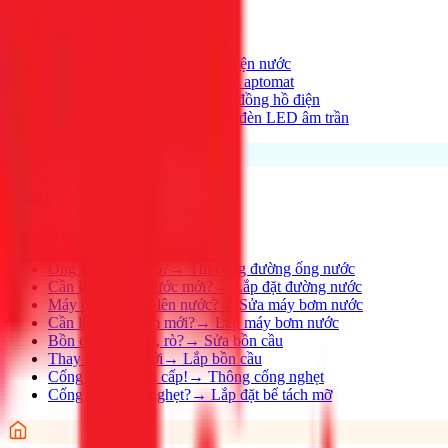
Xem tất cả →
Điện nhà có vấn đề?
→
Thợ điện nước
Aptomat hay nhảy?
→
Lắp đặt aptomat
Cần lắp đồng hồ mới?
→
Lắp đồng hồ điện
Thay đèn, lắp đèn mới
→
Lắp đèn LED âm trần
Nước
Xem tất cả →
Ống nước bị rỉ, rò?
→
Thi công đường ống nước
Cần lắp đường nước mới?
→
Lắp đặt đường nước
Máy bơm không lên nước?
→
Sửa máy bơm nước
Cần lắp máy bơm mới?
→
Lắp máy bơm nước
Bồn cầu bị nghẹt, rò?
→
Sửa bồn cầu
Thay bồn cầu mới
→
Lắp bồn cầu
Cống nghẹt khẩn cấp!
→
Thông cống nghẹt
Cống nhà hàng nghẹt?
→
Lắp đặt bể tách mỡ