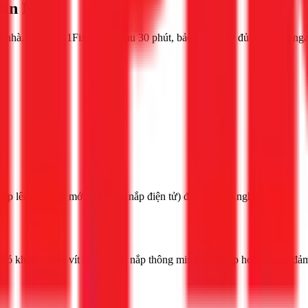
iản Nhất
ại nhà. Thợ giỏi 1Fix có mặt sau 30 phút, bảo hành đầy đủ. Gọi Gọi ng
p lên loại nắp mới (nắp êm, nắp điện tử) để tăng tiện nghi.
khó khăn với ốc vít cũ, lắp đặt nắp thông minh phức tạp hoặc muốn đảm