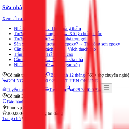
Sửa nhà
Xem tất cả →
Nhà bị thấm dột?
→
Thợ chống thấm
Tường ẩm mốc, bong tróc?
→
Xử lý chống thấm
Tường nhà cũ, xấu?
→
Sơn nhà trọn gói
Sàn xưởng, sân thượng cần epoxy?
→
Thi công sơn epoxy
Cần chia phòng, cách âm?
→
Vách thạch cao
Trần bị ố, nứt?
→
Trần thạch cao
Cần sửa nhà gấp?
→
Xây nhà sửa nhà
Nhà hẹp, thiếu chỗ?
→
Làm gác xép
Có mặt trong 30 phút
Bảo hành 12 tháng
65+ thợ chuyên nghi
GỌI NGAY 028 3890 9294
ĐẶT HẸN ONLINE
Tuyển thợ
Đặt hẹn
Tuyển thợ
028 3890 9294
Có mặt 30 phút
Bảo hành 12 tháng
Phục vụ 24/7
300,000+ khách hàng tin dùng
Trang chủ
Khác