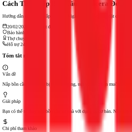
Cách Tháo Nắp Bồn Cầu Viglacera Đơn G
Hướng dẫn cách tháo nắp bồn cầu Viglacera và cách lắp đặt chi tiết t
20/02/2026
11
phút đọc
Bảo hành 12 tháng
Thợ chuyên nghiệp
Hỗ trợ 24/7
Tóm tắt nhanh
Vấn đề
Nắp bồn cầu Viglacera bị hỏng, ố vàng, nứt vỡ hoặc bạn muốn nâng cấ
Giải pháp
Bạn có thể tự thay nắp bồn cầu tại nhà với dụng cụ cơ bản. Nếu gặp 
Chi phí tham khảo