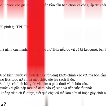
 phụ thuộc vào giá của model nắp bồn cầu bạn chọn và công lắp đặt (nế
g 30 phút tại TPHCM.
 khả năng của mình. 🔴 Nên gọi thợ 1Fix nếu ốc vít cũ bị kẹt cứng, b
có kích thước và hình dáng (tròn/dài) khớp chính xác với mã bồn cầu V
 lết), tuốc nơ vít và một chiếc giẻ lau sạch là đủ.
ều được cố định bằng ốc vít nằm ở phía dưới vành bồn cầu.
t trước khi gắn nắp mới để đảm bảo vệ sinh và tiếp xúc tốt nhất.
không xê dịch là được, siết quá chặt có thể làm nứt sứ hoặc gãy chốt 
ra?