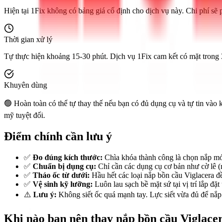
Hiện tại 1Fix không có bảng giá cố định cho dịch vụ này. Chi phí sẽ
Thời gian xử lý
Tự thực hiện khoảng 15-30 phút. Dịch vụ 1Fix cam kết có mặt tron
Khuyên dùng
🟢 Hoàn toàn có thể tự thay thế nếu bạn có đủ dụng cụ và tự tin vào
mỹ tuyệt đối.
Điểm chính cần lưu ý
✅
Đo đúng kích thước:
Chìa khóa thành công là chọn nắp mới 
✅
Chuẩn bị dụng cụ:
Chỉ cần các dụng cụ cơ bản như cờ lê (mỏ
✅
Tháo ốc từ dưới:
Hầu hết các loại nắp bồn cầu Viglacera đ
✅
Vệ sinh kỹ lưỡng:
Luôn lau sạch bề mặt sứ tại vị trí lắp đặ
⚠️
Lưu ý:
Không siết ốc quá mạnh tay. Lực siết vừa đủ để nắp 
Khi nào bạn nên thay nắp bồn cầu Viglace