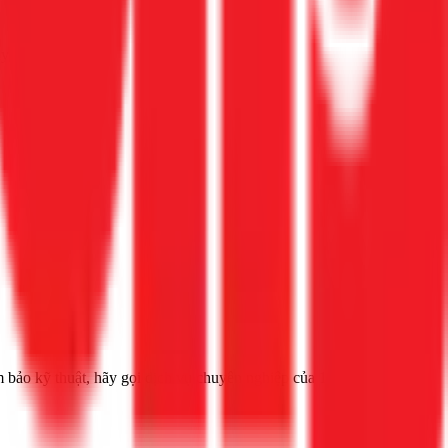
ay 1Fix
 bảo kỹ thuật, hãy gọi dịch vụ chuyên nghiệp của 1Fix.vn.