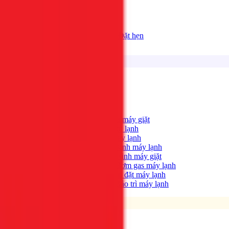
Bảng giá
Tất cả dịch vụ
Đặt hẹn
Dịch vụ
Tìm kiếm...
⌘K
Điện lạnh
Xem tất cả →
Máy giặt không quay?
→
Sửa máy giặt
Tủ lạnh không lạnh?
→
Sửa tủ lạnh
Máy lạnh hết lạnh?
→
Sửa máy lạnh
Máy lạnh có mùi hôi?
→
Vệ sinh máy lạnh
Máy giặt bẩn, có mùi?
→
Vệ sinh máy giặt
Máy lạnh yếu, thiếu gas?
→
Bơm gas máy lạnh
Cần lắp máy lạnh mới?
→
Lắp đặt máy lạnh
Bảo trì định kỳ máy lạnh
→
Bảo trì máy lạnh
Điện