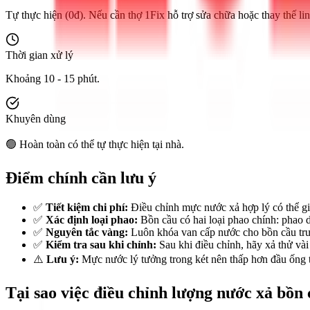
Tự thực hiện (0đ). Nếu cần thợ 1Fix hỗ trợ sửa chữa hoặc thay thế lin
Thời gian xử lý
Khoảng 10 - 15 phút.
Khuyên dùng
🟢 Hoàn toàn có thể tự thực hiện tại nhà.
Điểm chính cần lưu ý
✅
Tiết kiệm chi phí:
Điều chỉnh mực nước xả hợp lý có thể g
✅
Xác định loại phao:
Bồn cầu có hai loại phao chính: phao d
✅
Nguyên tắc vàng:
Luôn khóa van cấp nước cho bồn cầu trướ
✅
Kiểm tra sau khi chỉnh:
Sau khi điều chỉnh, hãy xả thử vài
⚠️
Lưu ý:
Mực nước lý tưởng trong két nên thấp hơn đầu ống trà
Tại sao việc điều chỉnh lượng nước xả bồ