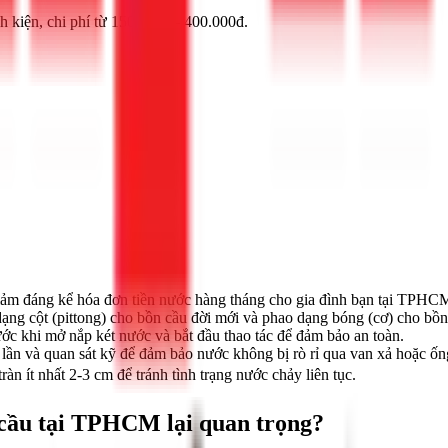
h kiện, chi phí từ 150.000đ - 400.000đ.
iảm đáng kể hóa đơn tiền nước hàng tháng cho gia đình bạn tại TPHC
ạng cột (pittong) cho bồn cầu đời mới và phao dạng bóng (cơ) cho bồn
c khi mở nắp két nước và bắt đầu thao tác để đảm bảo an toàn.
 lần và quan sát kỹ để đảm bảo nước không bị rò rỉ qua van xả hoặc ống
n ít nhất 2-3 cm để tránh tình trạng nước chảy liên tục.
n cầu tại TPHCM lại quan trọng?