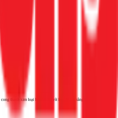
Gọi ngay 1Fix
 cong thanh kim loại hoặc trượt vít kẹp để hạ/nâng bóng phao.