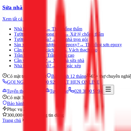
Sửa nhà
Xem tất cả →
Nhà bị thấm dột?
→
Thợ chống thấm
Tường ẩm mốc, bong tróc?
→
Xử lý chống thấm
Tường nhà cũ, xấu?
→
Sơn nhà trọn gói
Sàn xưởng, sân thượng cần epoxy?
→
Thi công sơn epoxy
Cần chia phòng, cách âm?
→
Vách thạch cao
Trần bị ố, nứt?
→
Trần thạch cao
Cần sửa nhà gấp?
→
Xây nhà sửa nhà
Nhà hẹp, thiếu chỗ?
→
Làm gác xép
Có mặt trong 30 phút
Bảo hành 12 tháng
65+ thợ chuyên nghi
GỌI NGAY 028 3890 9294
ĐẶT HẸN ONLINE
Tuyển thợ
Đặt hẹn
Tuyển thợ
028 3890 9294
Có mặt 30 phút
Bảo hành 12 tháng
Phục vụ 24/7
300,000+ khách hàng tin dùng
Trang chủ
Nước