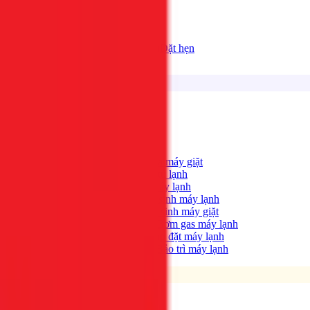
Bảng giá
Tất cả dịch vụ
Đặt hẹn
Dịch vụ
Tìm kiếm...
⌘K
Điện lạnh
Xem tất cả →
Máy giặt không quay?
→
Sửa máy giặt
Tủ lạnh không lạnh?
→
Sửa tủ lạnh
Máy lạnh hết lạnh?
→
Sửa máy lạnh
Máy lạnh có mùi hôi?
→
Vệ sinh máy lạnh
Máy giặt bẩn, có mùi?
→
Vệ sinh máy giặt
Máy lạnh yếu, thiếu gas?
→
Bơm gas máy lạnh
Cần lắp máy lạnh mới?
→
Lắp đặt máy lạnh
Bảo trì định kỳ máy lạnh
→
Bảo trì máy lạnh
Điện