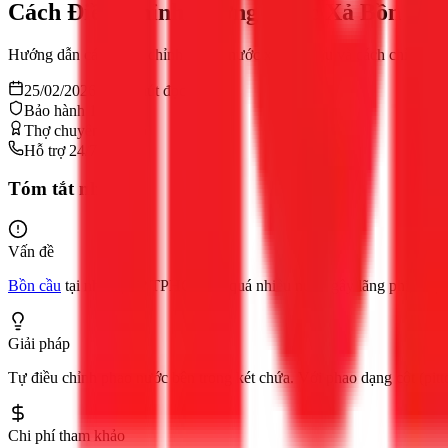
Cách Điều Chỉnh Lượng Nước Xả Bồn Cầu
Hướng dẫn cách điều chỉnh lượng nước xả bồn cầu và cách chỉnh nước
25/02/2026
11
phút đọc
Bảo hành 12 tháng
Thợ chuyên nghiệp
Hỗ trợ 24/7
Tóm tắt nhanh
Vấn đề
Bồn cầu
tại nhà bạn ở TPHCM xả quá nhiều nước gây lãng phí, hoặc 
Giải pháp
Tự điều chỉnh phao nước bên trong két chứa. Với phao dạng cột (pitto
Chi phí tham khảo