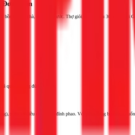
 Đơn Giản
 bồn cầu tại nhà, tiết kiệm nước. Thợ giỏi, có mặt sau 30 phút. Gọi 
xả quá ít không đủ làm sạch.
ng), xoay vít điều chỉnh trên đỉnh phao. Với phao dạng bóng (cơ), uốn