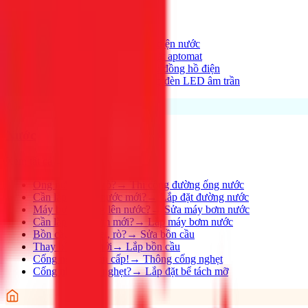
Xem tất cả →
Điện nhà có vấn đề?
→
Thợ điện nước
Aptomat hay nhảy?
→
Lắp đặt aptomat
Cần lắp đồng hồ mới?
→
Lắp đồng hồ điện
Thay đèn, lắp đèn mới
→
Lắp đèn LED âm trần
Nước
Xem tất cả →
Ống nước bị rỉ, rò?
→
Thi công đường ống nước
Cần lắp đường nước mới?
→
Lắp đặt đường nước
Máy bơm không lên nước?
→
Sửa máy bơm nước
Cần lắp máy bơm mới?
→
Lắp máy bơm nước
Bồn cầu bị nghẹt, rò?
→
Sửa bồn cầu
Thay bồn cầu mới
→
Lắp bồn cầu
Cống nghẹt khẩn cấp!
→
Thông cống nghẹt
Cống nhà hàng nghẹt?
→
Lắp đặt bể tách mỡ