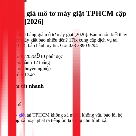
Điện lạnh
Bảng giá mô tơ máy giặt TPHCM cập
nhật [2026]
Cập nhật bảng giá mô tơ máy giặt [2026]. Bạn muốn biết thay
motor máy giặt bao nhiêu tiền? 1Fix cung cấp dịch vụ tại
TPHCM, bảo hành uy tín. Gọi 028 3890 9294
25/02/2026
10
phút đọc
Bảo hành 12 tháng
Thợ chuyên nghiệp
Hỗ trợ 24/7
Tóm tắt nhanh
Vấn đề
Máy giặt
tại TPHCM không xả nước, không vắt, báo lỗi hệ
thống xả hoặc phát ra tiếng ồn lạ trong chu trình xả.