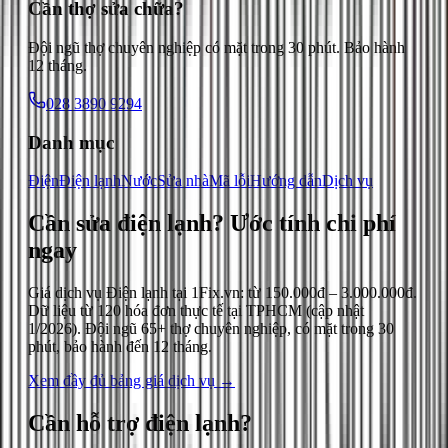
Cần thợ sửa chữa?
Đội ngũ thợ chuyên nghiệp có mặt trong 30 phút. Bảo hành
12 tháng.
028 3890 9294
Danh mục
Điện
Điện lạnh
Nước
Sửa nhà
Mã lỗi
Hướng dẫn
Dịch vụ
Cần sửa điện lạnh?
Ước tính chi phí
ngay
Giá dịch vụ
Điện lạnh
tại 1Fix.vn: từ
150.000đ
–
3.000.000đ
.
Dữ liệu từ
120
hóa đơn thực tế tại TPHCM (cập nhật
1/2026
). Đội ngũ 65+ thợ chuyên nghiệp, có mặt trong 30
phút, bảo hành đến 12 tháng.
Xem đầy đủ bảng giá dịch vụ →
Cần hỗ trợ
điện lạnh
?