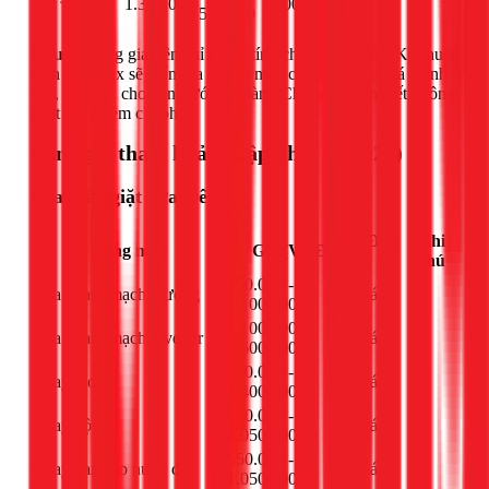
1.300.000
1.800.000
500.000
thế.
Lưu ý:
Bảng giá trên chỉ mang tính chất tham khảo. Kỹ thuật
viên của 1Fix sẽ kiểm tra model máy cụ thể và báo giá chính
xác, trọn gói cho bạn trước khi làm. Chúng tôi cam kết không
phát sinh thêm chi phí.
Bảng giá tham khảo (Cập nhật 03/2026)
Sửa máy giặt cửa trên
Đơn
Ghi
Hạng mục
Giá (VNĐ)
vị
chú
850.000 -
Sửa board mạch thường
cái
-
1.100.000đ
1.100.000 -
Sửa board mạch inverter
cái
-
1.600.000đ
950.000 -
Thay moto
cái
-
1.400.000đ
650.000 -
Thay hộp số
cái
-
1.050.000đ
650.000 -
Thay van cấp nước đôi
cái
-
1.050.000đ