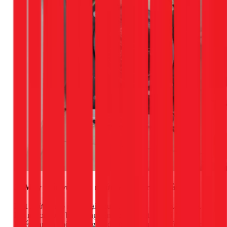
3. Máy giặt vừa cấp nước vừa xả ra ngoài
Một trường hợp ngược lại nhưng cũng do motor xả gây ra.
Lõi motor hoặc bánh răng bên trong bị kẹt ở vị trí "mở",
khiến van xả không đóng lại được. Kết quả là nước được cấp