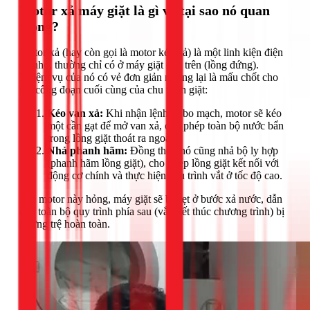
Motor xả máy giặt là gì và tại sao nó quan
trọng?
Motor xả (hay còn gọi là motor kéo xả) là một linh kiện điện
cơ nhỏ, thường chỉ có ở máy giặt cửa trên (lồng đứng).
Nhiệm vụ của nó có vẻ đơn giản nhưng lại là mấu chốt cho
hai công đoạn cuối cùng của chu trình giặt:
Kéo van xả:
Khi nhận lệnh từ bo mạch, motor sẽ kéo
một cần gạt để mở van xả, cho phép toàn bộ nước bẩn
trong lồng giặt thoát ra ngoài.
Nhả phanh hãm:
Đồng thời, nó cũng nhả bộ ly hợp
(phanh hãm lồng giặt), cho phép lồng giặt kết nối với
động cơ chính và thực hiện chu trình vắt ở tốc độ cao.
Khi motor này hỏng, máy giặt sẽ bị kẹt ở bước xả nước, dẫn
đến toàn bộ quy trình phía sau (vắt, kết thúc chương trình) bị
ngưng trệ hoàn toàn.