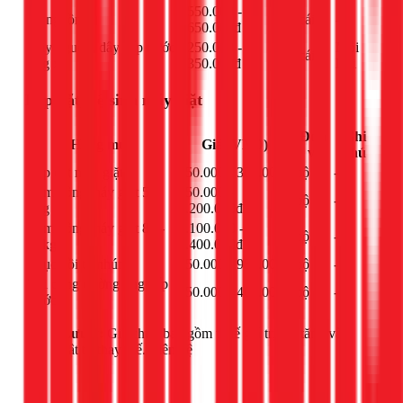
550.000 -
IC nguồn
cái
-
650.000đ
Dây nguồn, dây cấp nước,
250.000 -
Mỗi
cái
ống xả
350.000đ
loại
Lắp đặt, vệ sinh máy giặt
Đơn
Ghi
Hạng mục
Giá (VNĐ)
vị
chú
Lắp đặt máy giặt
250.000 - 300.000đ
bộ
-
Làm đồng máy giặt 5-
950.000 -
bộ
-
8kg
1.200.000đ
Làm đồng máy giặt 8.5-
1.100.000 -
bộ
-
12kg
1.400.000đ
Phục hồi ty nhúng
550.000 - 950.000đ
bộ
-
Thi công đường ống cấp
250.000 - 400.000đ
bộ
-
nước
Lưu ý:
Giá chưa bao gồm thuế giá trị gia tăng và
vật tư thay thế. Liên hệ