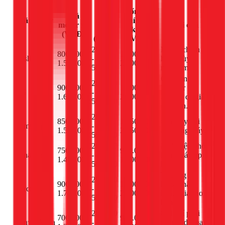
Phí
Tổng chi
Giá
Hãng máy
nhân
phí tham
motor xả
Ghi chú
giặt
công
khảo
(VNĐ)
(VNĐ)
(VNĐ)
200.000
Motor chính
800.000 -
1.000.000 -
Toshiba
-
hãng, tùy
1.500.000
2.000.000
500.000
model máy.
Các dòng
200.000
900.000 -
1.100.000 -
Inverter
LG
-
1.600.000
2.100.000
thường có giá
500.000
cao hơn.
200.000
850.000 -
1.050.000 -
Giá thay đổi
Samsung
-
1.550.000
2.050.000
tùy dòng máy.
500.000
200.000
Linh kiện phổ
750.000 -
950.000 -
Panasonic
-
biến, giá hợp
1.400.000
1.900.000
500.000
lý.
Thường là
200.000
900.000 -
1.100.000 -
hàng nhập
Electrolux
-
1.700.000
2.200.000
khẩu, giá cao
500.000
hơn.
200.000
Chi phí phải
700.000 -
900.000 -
Sanyo/Aqua
-
chăng, dễ thay