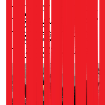
Hao mòn tự nhiên:
Sau 5-7 năm hoạt động liên tục,
các chi tiết cơ khí và cuộn dây đồng bên trong motor sẽ
yếu dần và hỏng.
Nguồn điện không ổn định:
Tại TPHCM, một số khu
vực có điện áp chập chờn có thể gây quá tải, làm cháy
cuộn dây của motor.
Vật lạ kẹt van xả:
Các vật nhỏ như đồng xu, cúc áo,
kẹp tóc... từ quần áo rơi xuống và kẹt vào van xả. Điều
này khiến motor phải gồng sức kéo liên tục và dẫn đến
cháy, hỏng.
Môi trường ẩm ướt:
Đặt máy giặt ở nơi ẩm thấp, bị
nước tạt vào có thể gây oxy hóa, rỉ sét các tiếp điểm
điện và bộ phận cơ khí của motor.