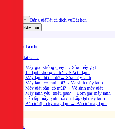
Bảng giá
Tất cả dịch vụ
Đặt hẹn
Dịch vụ
Tìm kiếm...
⌘K
Điện lạnh
Xem tất cả →
Máy giặt không quay?
→
Sửa máy giặt
Tủ lạnh không lạnh?
→
Sửa tủ lạnh
Máy lạnh hết lạnh?
→
Sửa máy lạnh
Máy lạnh có mùi hôi?
→
Vệ sinh máy lạnh
Máy giặt bẩn, có mùi?
→
Vệ sinh máy giặt
Máy lạnh yếu, thiếu gas?
→
Bơm gas máy lạnh
Cần lắp máy lạnh mới?
→
Lắp đặt máy lạnh
Bảo trì định kỳ máy lạnh
→
Bảo trì máy lạnh
Điện