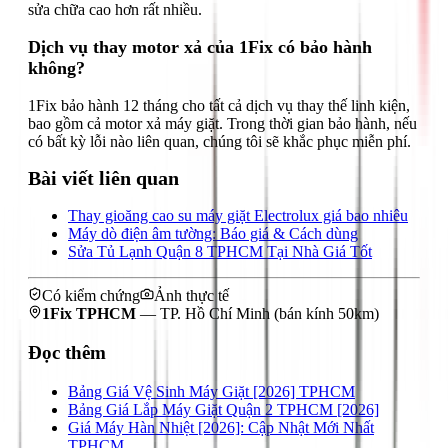
sửa chữa cao hơn rất nhiều.
Dịch vụ thay motor xả của 1Fix có bảo hành
không?
1Fix bảo hành 12 tháng cho tất cả dịch vụ thay thế linh kiện,
bao gồm cả motor xả máy giặt. Trong thời gian bảo hành, nếu
có bất kỳ lỗi nào liên quan, chúng tôi sẽ khắc phục miễn phí.
Bài viết liên quan
Thay gioăng cao su máy giặt Electrolux giá bao nhiêu
Máy dò điện âm tường: Báo giá & Cách dùng
Sửa Tủ Lạnh Quận 8 TPHCM Tại Nhà Giá Tốt
Có kiểm chứng
Ảnh thực tế
1Fix TPHCM
—
TP. Hồ Chí Minh
(bán kính 50km)
Đọc thêm
Bảng Giá Vệ Sinh Máy Giặt [2026] TPHCM
Bảng Giá Lắp Máy Giặt Quận 2 TPHCM [2026]
Giá Máy Hàn Nhiệt [2026]: Cập Nhật Mới Nhất
TPHCM