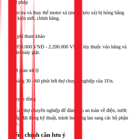
Giải pháp
Kiểm tra và thay thế motor xả (motor kéo xả) bị hỏng bằng
linh kiện mới, chính hãng.
Chi phí tham khảo
Từ 950.000 VNĐ - 2.200.000 VNĐ, tùy thuộc vào hãng và
model máy giặt.
Thời gian xử lý
Khoảng 30 - 60 phút bởi thợ chuyên nghiệp của 1Fix.
Khuyên dùng
🟢 Gọi thợ chuyên nghiệp để đảm bảo an toàn về điện, nước
và lắp đặt đúng kỹ thuật, tránh hư hỏng lan sang các bộ phận
khác.
Điểm chính cần lưu ý