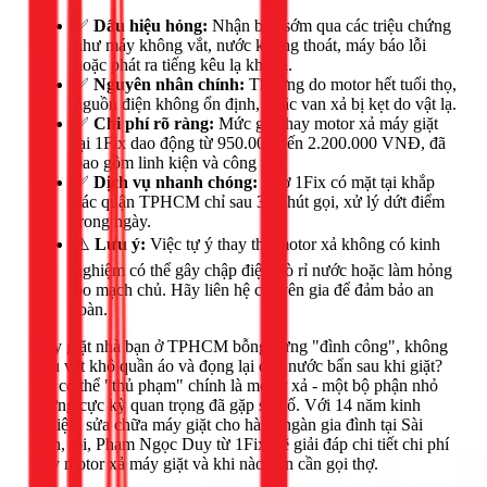
✅
Dấu hiệu hỏng:
Nhận biết sớm qua các triệu chứng
như máy không vắt, nước không thoát, máy báo lỗi
hoặc phát ra tiếng kêu lạ khi xả.
✅
Nguyên nhân chính:
Thường do motor hết tuổi thọ,
nguồn điện không ổn định, hoặc van xả bị kẹt do vật lạ.
✅
Chi phí rõ ràng:
Mức giá thay motor xả máy giặt
tại 1Fix dao động từ 950.000 đến 2.200.000 VNĐ, đã
bao gồm linh kiện và công thợ.
✅
Dịch vụ nhanh chóng:
Thợ 1Fix có mặt tại khắp
các quận TPHCM chỉ sau 30 phút gọi, xử lý dứt điểm
trong ngày.
⚠️
Lưu ý:
Việc tự ý thay thế motor xả không có kinh
nghiệm có thể gây chập điện, rò rỉ nước hoặc làm hỏng
bo mạch chủ. Hãy liên hệ chuyên gia để đảm bảo an
toàn.
Máy giặt nhà bạn ở TPHCM bỗng dưng "đình công", không
chịu vắt khô quần áo và đọng lại đầy nước bẩn sau khi giặt?
Rất có thể "thủ phạm" chính là motor xả - một bộ phận nhỏ
nhưng cực kỳ quan trọng đã gặp sự cố. Với 14 năm kinh
nghiệm sửa chữa máy giặt cho hàng ngàn gia đình tại Sài
Gòn, tôi, Phạm Ngọc Duy từ 1Fix, sẽ giải đáp chi tiết chi phí
thay motor xả máy giặt và khi nào bạn cần gọi thợ.