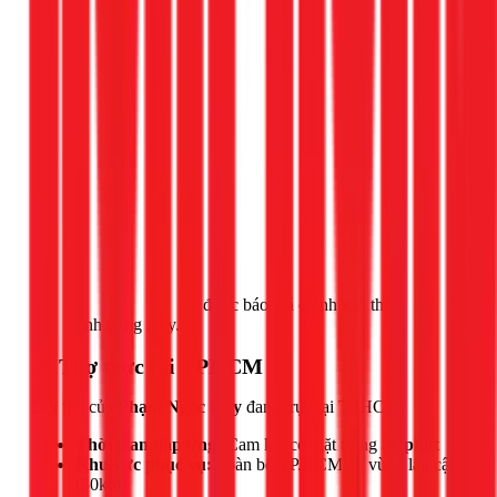
Gọi ngay 1Fix
để được báo giá chính xác theo
tình trạng máy.
📍 Thợ trực tại TPHCM
Đội thợ của
Phạm Ngọc Duy
đang trực tại TPHCM.
Thời gian đáp ứng:
Cam kết có mặt trong
30 phút
Khu vực phục vụ:
Toàn bộ TP.HCM và vùng lân cận
(50km)