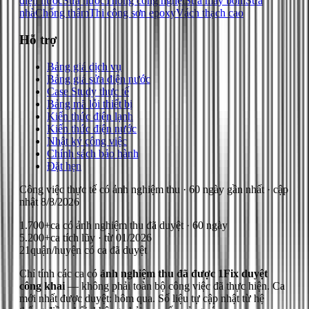
điện nước
Sửa nước
Thông cống nghẹt
Sửa máy bơm
Sửa
nhà
Chống thấm
Thi công sơn epoxy
Vách thạch cao
Hỗ trợ
Bảng giá dịch vụ
Bảng giá sửa điện nước
Case Study thực tế
Bảng mã lỗi thiết bị
Kiến thức điện lạnh
Kiến thức điện nước
Nhật ký công việc
Chính sách bảo hành
Đặt hẹn
Công việc thực tế có ảnh nghiệm thu
· 60 ngày gần nhất
· cập
nhật
8/8/2026
1.700+
ca có ảnh nghiệm thu đã duyệt · 60 ngày
5.200+
ca tích lũy · từ 01/2026
21
quận/huyện có ca đã duyệt
Chỉ tính các ca có
ảnh nghiệm thu đã được 1Fix duyệt
công khai
— không phải toàn bộ công việc đã thực hiện.
Ca
mới nhất được duyệt: hôm qua.
Số liệu tự cập nhật từ hệ