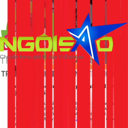
Báo giá thay motor xả máy giặt tại TPHCM
(Cập nhật 2026)
Chi phí thay motor xả máy giặt bao nhiêu tiền là câu hỏi được
nhiều khách hàng tại TPHCM quan tâm nhất. Tại 1Fix,
chúng tôi luôn báo giá công khai, minh bạch trước khi tiến
hành sửa chữa. Dưới đây là
bảng giá 2026
tham khảo để bạn
dự trù kinh phí: