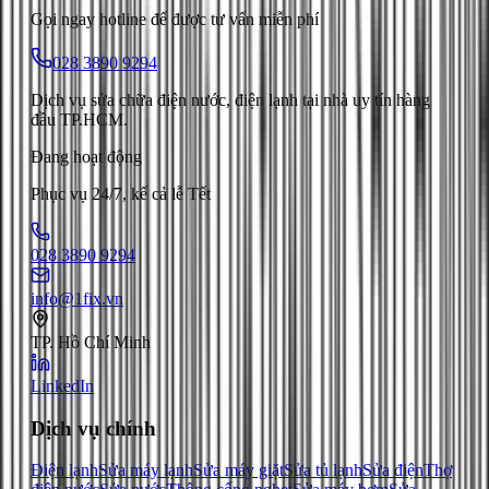
Gọi ngay hotline để được tư vấn miễn phí
028 3890 9294
Dịch vụ sửa chữa điện nước, điện lạnh tại nhà uy tín hàng
đầu TP.HCM.
Đang hoạt động
Phục vụ 24/7, kể cả lễ Tết
028 3890 9294
info@1fix.vn
TP. Hồ Chí Minh
LinkedIn
Dịch vụ chính
Điện lạnh
Sửa máy lạnh
Sửa máy giặt
Sửa tủ lạnh
Sửa điện
Thợ