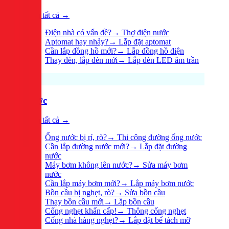
Xem tất cả →
Điện nhà có vấn đề?
→
Thợ điện nước
Aptomat hay nhảy?
→
Lắp đặt aptomat
Cần lắp đồng hồ mới?
→
Lắp đồng hồ điện
Thay đèn, lắp đèn mới
→
Lắp đèn LED âm trần
Nước
Xem tất cả →
Ống nước bị rỉ, rò?
→
Thi công đường ống nước
Cần lắp đường nước mới?
→
Lắp đặt đường
nước
Máy bơm không lên nước?
→
Sửa máy bơm
nước
Cần lắp máy bơm mới?
→
Lắp máy bơm nước
Bồn cầu bị nghẹt, rò?
→
Sửa bồn cầu
Thay bồn cầu mới
→
Lắp bồn cầu
Cống nghẹt khẩn cấp!
→
Thông cống nghẹt
Cống nhà hàng nghẹt?
→
Lắp đặt bể tách mỡ