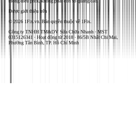
thống điều phối, không phải con số quảng cáo.
Được giới thiệu trên
© 2026 1Fix.vn. Bản quyền thuộc về 1Fix.
Công ty TNHH TM&DV Sửa Chữa Nhanh · MST
0315126341 · Hoạt động từ 2018 · 86/5B Nhất Chi Mai,
Phường Tân Bình, TP. Hồ Chí Minh