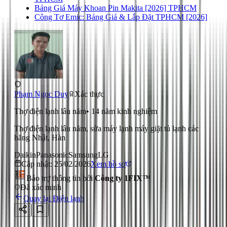
Bảng Giá Máy Khoan Pin Makita [2026] TPHCM
Công Tơ Emic: Bảng Giá & Lắp Đặt TPHCM [2026]
Phạm Ngọc Duy
Xác thực
Thợ điện lạnh lâu năm
•
14
năm kinh nghiệm
Thợ điện lạnh lâu năm, sửa máy lạnh máy giặt tủ lạnh các
hãng Nhật, Hàn
Daikin
Panasonic
Samsung
LG
Cập nhật:
25/02/2026
Xem hồ sơ
Bảo trợ thông tin bởi
Công ty 1FIX™
Đã xác minh
Quay lại
Điện lạnh