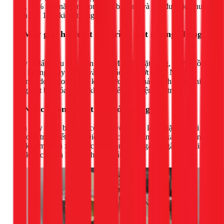
đây, 90% khả năng motor xả đã bị hỏng và cần được kỹ thuật
viên của 1Fix kiểm tra ngay.
1. Máy giặt hoàn tất chu trình giặt nhưng không
vắt
Đây là dấu hiệu phổ biến nhất. Máy đã giặt xong, nhưng lồng
giặt không quay để vắt và quần áo vẫn ướt sũng. Nguyên
nhân là do motor không kéo được chốt nhả phanh hãm, khiến
lồng giặt bị khóa cứng, không thể thực hiện chu trình vắt.
2. Nước không thoát ra khỏi lồng giặt
Bạn thấy nước bẩn vẫn còn nguyên trong lồng giặt sau khi
chương trình kết thúc. Điều này cho thấy motor xả đã không
thể kéo mở van xả. Nước bị ứ đọng lâu ngày sẽ gây ra mùi
hôi khó chịu và làm vi khuẩn phát triển.