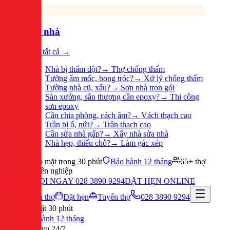
Sửa nhà
Xem tất cả →
Nhà bị thấm dột?
→
Thợ chống thấm
Tường ẩm mốc, bong tróc?
→
Xử lý chống thấm
Tường nhà cũ, xấu?
→
Sơn nhà trọn gói
Sàn xưởng, sân thượng cần epoxy?
→
Thi công
sơn epoxy
Cần chia phòng, cách âm?
→
Vách thạch cao
Trần bị ố, nứt?
→
Trần thạch cao
Cần sửa nhà gấp?
→
Xây nhà sửa nhà
Nhà hẹp, thiếu chỗ?
→
Làm gác xép
Có mặt trong 30 phút
Bảo hành 12 tháng
65+ thợ
chuyên nghiệp
GỌI NGAY 028 3890 9294
ĐẶT HẸN ONLINE
Tuyển thợ
Đặt hẹn
Tuyển thợ
028 3890 9294
Có mặt 30 phút
Bảo hành 12 tháng
Phục vụ 24/7