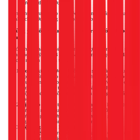
nước và thoát nước.
Trong những trường hợp này, việc cắt bỏ một phần tủ, điều
chỉnh kích thước khoang là giải pháp bắt buộc.
Những yếu tố kỹ thuật cần kiểm tra trước khi bắt
đầu
Trước khi tiến hành cắt sửa, một người thợ chuyên nghiệp sẽ
luôn khảo sát kỹ lưỡng 4 yếu tố sau để đảm bảo quá trình lắp
đặt diễn ra suôn sẻ và an toàn.
Đo đạc kích thước và không gian:
Đây là bước quan
trọng nhất. Cần đo chính xác kích thước (rộng x cao x
sâu) của máy rửa bát và so sánh với khu vực tủ bếp dự
định sửa. Khoang tủ sau khi sửa phải rộng hơn máy
một chút để lưu thông không khí và dễ dàng đưa máy
vào.
Vị trí lắp đặt:
Vị trí lý tưởng là ngay cạnh khoang tủ
dưới bồn rửa. Điều này giúp việc kết nối với đường
nước nóng và đường ống thoát trở nên đơn giản và
ngắn gọn nhất, giảm thiểu nguy cơ rò rỉ.
Hệ thống Điện & Nước chờ:
Điện:
Máy rửa bát có công suất cao, cần một ổ
cắm riêng biệt, có dây nối đất để đảm bảo an