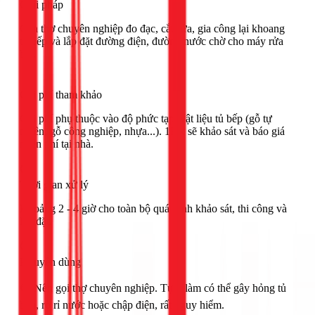
Giải pháp
Cần thợ chuyên nghiệp đo đạc, cắt sửa, gia công lại khoang
tủ bếp và lắp đặt đường điện, đường nước chờ cho máy rửa
bát.
Chi phí tham khảo
Chi phí phụ thuộc vào độ phức tạp, vật liệu tủ bếp (gỗ tự
nhiên, gỗ công nghiệp, nhựa...). 1Fix sẽ khảo sát và báo giá
miễn phí tại nhà.
Thời gian xử lý
Khoảng 2 - 4 giờ cho toàn bộ quá trình khảo sát, thi công và
lắp đặt.
Khuyên dùng
🟢 Nên gọi thợ chuyên nghiệp. Tự ý làm có thể gây hỏng tủ
bếp, rò rỉ nước hoặc chập điện, rất nguy hiểm.