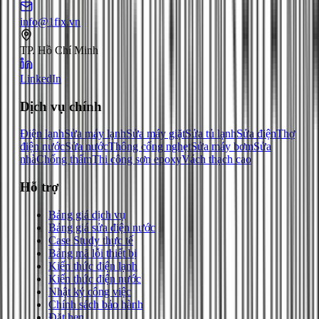
info@1fix.vn
TP. Hồ Chí Minh
LinkedIn
Dịch vụ chính
Điện lạnh
Sửa máy lạnh
Sửa máy giặt
Sửa tủ lạnh
Sửa điện
Thợ
điện nước
Sửa nước
Thông cống nghẹt
Sửa máy bơm
Sửa
nhà
Chống thấm
Thi công sơn epoxy
Vách thạch cao
Hỗ trợ
Bảng giá dịch vụ
Bảng giá sửa điện nước
Case Study thực tế
Bảng mã lỗi thiết bị
Kiến thức điện lạnh
Kiến thức điện nước
Nhật ký công việc
Chính sách bảo hành
Đặt hẹn