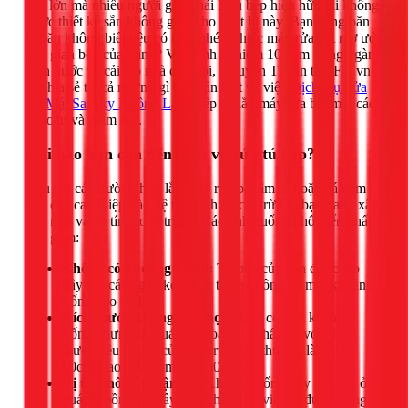
cản lớn mà nhiều người gặp phải là tủ bếp hiện hữu lại không
được thiết kế sẵn không gian cho thiết bị này. Bạn đang băn
khoăn không biết liệu có thể "nhét" chiếc máy rửa bát mơ ước
vào gian bếp của mình? Với kinh nghiệm 10 năm trong ngành
điện nước và cải tạo nhà cửa, tôi, Nguyễn Thuận từ 1Fix.vn,
sẽ chia sẻ tất cả những gì bạn cần biết về việc
Dịch Vụ Sửa
Tủ Mát Sanaky Không Lạnh
bếp để lắp máy rửa bát một cách
an toàn và thẩm mỹ.
Khi nào bạn cần đến dịch vụ sửa tủ bếp?
Hầu hết các trường hợp lắp máy rửa bát âm tủ hoặc bán âm
đều cần can thiệp vào hệ tủ bếp hiện có, trừ khi bạn đang xây
nhà mới và đã tính toán trước. Các tình huống phổ biến nhất
bao gồm:
Không có khoang trống:
Tủ bếp của bạn được lấp
đầy bởi các ngăn kéo, hộc tủ và không có một khoảng
trống nào đủ lớn.
Kích thước không phù hợp:
Bạn có một khoang
trống nhưng lại quá hẹp hoặc quá thấp so với kích
thước tiêu chuẩn của máy rửa bát (thường là rộng
60cm, cao 82-85cm, sâu 60cm).
Vị trí không thuận lợi:
Khoang trống duy nhất lại ở
quá xa bồn rửa, gây khó khăn cho việc đi đường ống