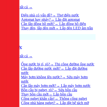
Xem tất cả →
Điện nhà có vấn đề?
→
Thợ điện nước
Aptomat hay nhảy?
→
Lắp đặt aptomat
Cần lắp đồng hồ mới?
→
Lắp đồng hồ điện
Thay đèn, lắp đèn mới
→
Lắp đèn LED âm trần
Nước
Xem tất cả →
Ống nước bị rỉ, rò?
→
Thi công đường ống nước
Cần lắp đường nước mới?
→
Lắp đặt đường
nước
Máy bơm không lên nước?
→
Sửa máy bơm
nước
Cần lắp máy bơm mới?
→
Lắp máy bơm nước
Bồn cầu bị nghẹt, rò?
→
Sửa bồn cầu
Thay bồn cầu mới
→
Lắp bồn cầu
Cống nghẹt khẩn cấp!
→
Thông cống nghẹt
Cống nhà hàng nghẹt?
→
Lắp đặt bể tách mỡ