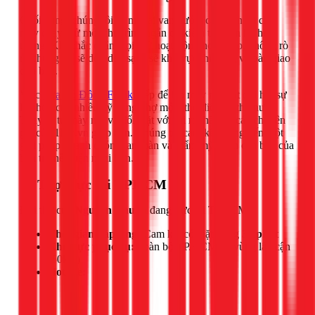
Cuối cùng, chúng tôi sẽ mở lại van nước, cấp điện và cho
máy chạy thử một chu trình ngắn để kiểm tra toàn bộ hệ
thống. Khi chắc chắn mọi thứ hoạt động hoàn hảo, không rò
rỉ, chúng tôi sẽ dọn dẹp sạch sẽ khu vực thi công và bàn giao
cho bạn.
Việc
Sửa Tủ Đông Funiki
bếp để lắp máy rửa bát đòi hỏi sự
kết hợp của nhiều kỹ năng: thợ mộc, thợ điện và thợ nước.
Thay vì tự mày mò và đối mặt với rủi ro, hãy để các chuyên
gia của 1Fix.vn giúp bạn. Chúng tôi cam kết mang đến một
giải pháp nhanh chóng, an toàn và thẩm mỹ, biến căn bếp của
bạn trở nên tiện nghi hơn.
📍 Thợ trực tại TPHCM
Đội thợ của
Nguyễn Thuận
đang trực tại TPHCM.
Thời gian đáp ứng:
Cam kết có mặt trong
30 phút
Khu vực phục vụ:
Toàn bộ TP.HCM và vùng lân cận
(50km)
Hotline: