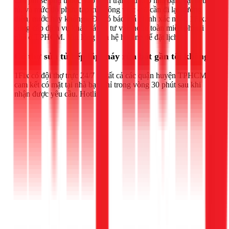
Chi phí sẽ phụ thuộc vào hiện trạng tủ bếp nhà bạn, vật liệu
tủ, và mức độ phức tạp của công việc (có cần đi lại đường
điện, nước hay không). Để có báo giá chính xác nhất, 1Fix.vn
cung cấp dịch vụ khảo sát và tư vấn hoàn toàn miễn phí tại
nhà ở TPHCM. Vui lòng liên hệ hotline để đặt lịch.
Có thợ sửa tủ bếp lắp máy rửa bát gần tôi không?
1Fix có đội thợ trực 24/7 tại tất cả các quận huyện TPHCM,
cam kết có mặt tại nhà bạn chỉ trong vòng 30 phút sau khi
nhận được yêu cầu. Hotline: