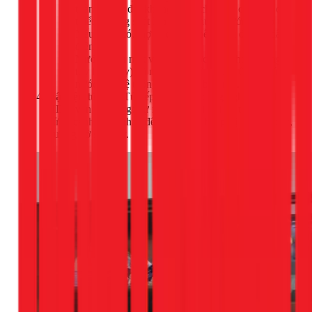
toàn. Tuyệt đối không dùng chung ổ cắm với các
thiết bị công suất lớn khác như lò nướng, bếp từ.
Nếu chưa có, thợ sẽ cần đi thêm một đường dây
điện mới.
Nước:
Cần một van cấp nước lạnh (hoặc nóng,
tùy loại máy) và một điểm để kết nối ống thoát
nước vào hệ thống thoát của bồn rửa.
Vật liệu tủ bếp:
Tủ bếp làm từ gỗ công nghiệp MDF,
HDF, ván ép hay gỗ tự nhiên sẽ đòi hỏi kỹ thuật cắt và
xử lý cạnh khác nhau để đảm bảo không bị ngấm nước,
trương nở sau này.