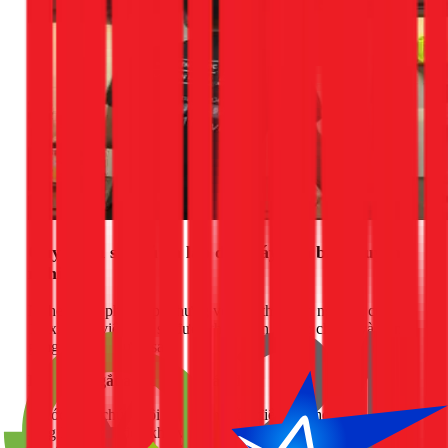
Quy trình sửa tủ và lắp đặt máy rửa bát chuyên
nghiệp
Nghe có vẻ phức tạp, nhưng với đội thợ kinh nghiệm của
1Fix, công việc này sẽ được thực hiện nhanh chóng và gọn
gàng qua các bước sau:
Bước 1: Ngắt an toàn và tháo dỡ
Trước tiên, chúng tôi sẽ ngắt nguồn điện và khóa van nước
tổng liên quan đến khu vực thi công. Sau đó, cánh tủ, ngăn