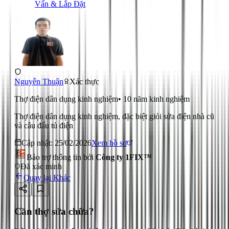
Vấn & Lắp Đặt
Nguyễn Thuận
Xác thực
Thợ điện dân dụng kinh nghiệm
•
10
năm kinh nghiệm
Thợ điện dân dụng kinh nghiệm, đặc biệt giỏi sửa điện nhà cũ
và câu đấu tủ điện
Cập nhật:
25/02/2026
Xem hồ sơ
Bảo trợ thông tin bởi
Công ty 1FIX™
Đã xác minh
Quay lại
Khác
Cần thợ sửa chữa?