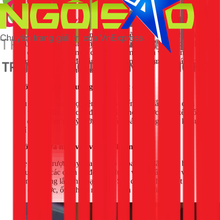
kéo tại vị trí cần sửa sẽ được tháo dỡ cẩn thận.
Bước 2: Cắt và gia công tủ bếp
Sử dụng máy cưa chuyên dụng, thợ sẽ cắt bỏ các vách ngăn,
kệ tủ để tạo ra một khoang trống có kích thước chính xác theo
yêu cầu. Tất cả các mép cắt sẽ được mài nhẵn và dán nẹp
chống ẩm cẩn thận để đảm bảo độ bền và thẩm mỹ, tránh cho
gỗ bị trương nở do hơi nước.
Bước 3: Lắp đặt đường điện, nước chờ
Nếu chưa có sẵn, thợ điện nước sẽ tiến hành lắp đặt ổ cắm
mới và các đầu chờ cho đường cấp, thoát nước. Mọi kết nối
đều được kiểm tra kỹ lưỡng để đảm bảo không có bất kỳ sự
rò rỉ nào.
Bước 4: Đưa máy vào vị trí và kết nối
Nhẹ nhàng trượt máy rửa bát vào khoang tủ đã chuẩn bị.
Điều chỉnh các chân đế để máy đứng vững, cân bằng và
không bị rung lắc khi hoạt động. Sau đó, tiến hành kết nối
ống cấp nước, ống thoát nước và cắm phích điện.