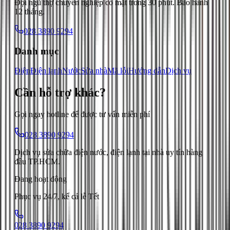
Đội ngũ thợ chuyên nghiệp có mặt trong 30 phút. Bảo hành
12 tháng.
028 3890 9294
Danh mục
Điện
Điện lạnh
Nước
Sửa nhà
Mã lỗi
Hướng dẫn
Dịch vụ
Cần hỗ trợ
khác
?
Gọi ngay hotline để được tư vấn miễn phí
028 3890 9294
Dịch vụ sửa chữa điện nước, điện lạnh tại nhà uy tín hàng
đầu TP.HCM.
Đang hoạt động
Phục vụ 24/7, kể cả lễ Tết
028 3890 9294