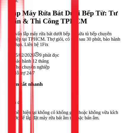
Khác
Lắp Máy Rửa Bát Dưới Bếp Từ: Tư
Vấn & Thi Công TPHCM
Tư vấn lắp máy rửa bát dưới bếp từ, sửa tủ bếp chuyên
nghiệp tại TPHCM. Thợ giỏi, có mặt sau 30 phút, bảo hành
dài hạn. Liên hệ 1Fix
25/02/2026
9
phút đọc
Bảo hành 12 tháng
Thợ chuyên nghiệp
Hỗ trợ 24/7
Tóm tắt nhanh
Vấn đề
Tủ bếp hiện tại không có không gian hoặc không vừa kích
thước để lắp đặt máy rửa bát âm tủ hoặc bán âm.