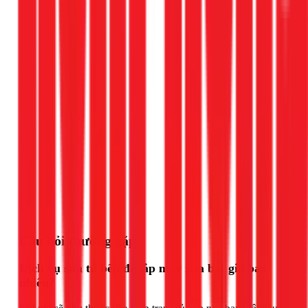
Gọi ngay 1Fix
Câu hỏi thường gặp
Dịch vụ sửa tủ bếp để lắp máy rửa bát giá bao
nhiêu?