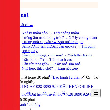
Sửa nhà
Xem tất cả →
Nhà bị thấm dột?
→
Thợ chống thấm
Tường ẩm mốc, bong tróc?
→
Xử lý chống thấm
Tường nhà cũ, xấu?
→
Sơn nhà trọn gói
Sàn xưởng, sân thượng cần epoxy?
→
Thi công
sơn epoxy
Cần chia phòng, cách âm?
→
Vách thạch cao
Trần bị ố, nứt?
→
Trần thạch cao
Cần sửa nhà gấp?
→
Xây nhà sửa nhà
Nhà hẹp, thiếu chỗ?
→
Làm gác xép
Có mặt trong 30 phút
Bảo hành 12 tháng
65+ thợ
chuyên nghiệp
GỌI NGAY 028 3890 9294
ĐẶT HẸN ONLINE
Tuyển thợ
Đặt hẹn
Tuyển thợ
028 3890 9294
Có mặt 30 phút
Bảo hành 12 tháng
Phục vụ 24/7