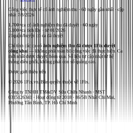
Công việc thực tế có ảnh nghiệm thu
· 60 ngày gần nhất
· cập
nhật
7/8/2026
1.700+
ca có ảnh nghiệm thu đã duyệt · 60 ngày
5.100+
ca tích lũy · từ 01/2026
21
quận/huyện có ca đã duyệt
Chỉ tính các ca có
ảnh nghiệm thu đã được 1Fix duyệt
công khai
— không phải toàn bộ công việc đã thực hiện.
Ca
mới nhất được duyệt: hôm qua.
Số liệu tự cập nhật từ hệ
thống điều phối, không phải con số quảng cáo.
Được giới thiệu trên
© 2026 1Fix.vn. Bản quyền thuộc về 1Fix.
Công ty TNHH TM&DV Sửa Chữa Nhanh · MST
0315126341 · Hoạt động từ 2018 · 86/5B Nhất Chi Mai,
Phường Tân Bình, TP. Hồ Chí Minh