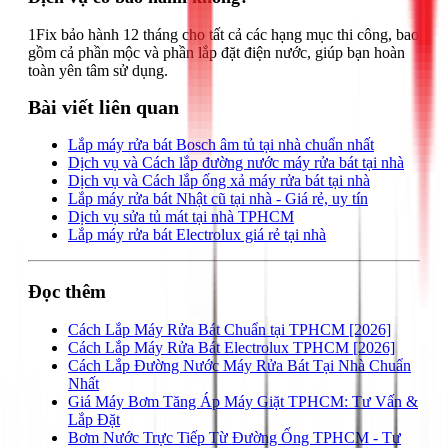
1Fix bảo hành 12 tháng cho tất cả các hạng mục thi công, bao
gồm cả phần mộc và phần lắp đặt điện nước, giúp bạn hoàn
toàn yên tâm sử dụng.
Bài viết liên quan
Lắp máy rửa bát Bosch âm tủ tại nhà chuẩn nhất
Dịch vụ và Cách lắp đường nước máy rửa bát tại nhà
Dịch vụ và Cách lắp ống xả máy rửa bát tại nhà
Lắp máy rửa bát Nhật cũ tại nhà - Giá rẻ, uy tín
Dịch vụ sửa tủ mát tại nhà TPHCM
Lắp máy rửa bát Electrolux giá rẻ tại nhà
Đọc thêm
Cách Lắp Máy Rửa Bát Chuẩn tại TPHCM [2026]
Cách Lắp Máy Rửa Bát Electrolux TPHCM [2026]
Cách Lắp Đường Nước Máy Rửa Bát Tại Nhà Chuẩn
Nhất
Giá Máy Bơm Tăng Áp Máy Giặt TPHCM: Tư Vấn &
Lắp Đặt
Bơm Nước Trực Tiếp Từ Đường Ống TPHCM - Tư