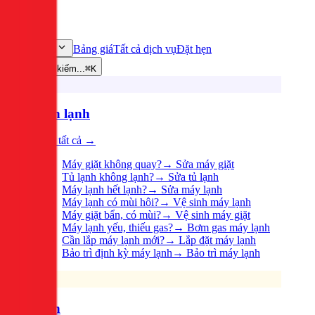
Bảng giá
Tất cả dịch vụ
Đặt hẹn
Dịch vụ
Tìm kiếm...
⌘K
Điện lạnh
Xem tất cả →
Máy giặt không quay?
→
Sửa máy giặt
Tủ lạnh không lạnh?
→
Sửa tủ lạnh
Máy lạnh hết lạnh?
→
Sửa máy lạnh
Máy lạnh có mùi hôi?
→
Vệ sinh máy lạnh
Máy giặt bẩn, có mùi?
→
Vệ sinh máy giặt
Máy lạnh yếu, thiếu gas?
→
Bơm gas máy lạnh
Cần lắp máy lạnh mới?
→
Lắp đặt máy lạnh
Bảo trì định kỳ máy lạnh
→
Bảo trì máy lạnh
Điện