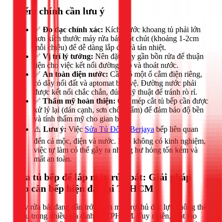
Điểm chính cần lưu ý
✅
Đo đạc chính xác:
Kích thước khoang tủ phải lớn
hơn kích thước máy rửa bát một chút (khoảng 1-2cm
mỗi chiều) để dễ dàng lắp đặt và tản nhiệt.
✅
Vị trí lý tưởng:
Nên đặt máy gần bồn rửa để thuận
tiện cho việc kết nối đường cấp và thoát nước.
✅
An toàn điện nước:
Cần có một ổ cắm điện riêng,
có dây nối đất và aptomat bảo vệ. Đường nước phải
được kết nối chắc chắn, đúng kỹ thuật để tránh rò rỉ.
✅
Thẩm mỹ hoàn thiện:
Các mép cắt tủ bếp cần được
xử lý lại (dán cạnh, sơn chống ẩm) để đảm bảo độ bền
và tính thẩm mỹ cho gian bếp.
⚠️
Lưu ý:
Việc
Sửa Tủ Đông Berjaya
bếp liên quan
đến cả mộc, điện và nước. Nếu không có kinh nghiệm,
việc tự làm có thể gây ra những hư hỏng tốn kém và
mất an toàn.
Sửa tủ bếp để lắp máy rửa bát: Giải pháp
cho căn bếp hiện đại tại TPHCM
Máy rửa bát đang dần trở thành một trợ thủ đắc lực không thể
thiếu trong nhiều gia đình tại TPHCM. Tuy nhiên, một rào