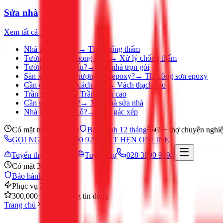
Sửa nhà
Xem tất cả →
Nhà bị thấm dột?
→
Thợ chống thấm
Tường ẩm mốc, bong tróc?
→
Xử lý chống thấm
Tường nhà cũ, xấu?
→
Sơn nhà trọn gói
Sàn xưởng, sân thượng cần epoxy?
→
Thi công sơn epoxy
Cần chia phòng, cách âm?
→
Vách thạch cao
Trần bị ố, nứt?
→
Trần thạch cao
Cần sửa nhà gấp?
→
Xây nhà sửa nhà
Nhà hẹp, thiếu chỗ?
→
Làm gác xép
Có mặt trong 30 phút
Bảo hành 12 tháng
65+ thợ chuyên nghi
GỌI NGAY 028 3890 9294
ĐẶT HẸN ONLINE
Tuyển thợ
Đặt hẹn
Tuyển thợ
028 3890 9294
Có mặt 30 phút
Bảo hành 12 tháng
Phục vụ 24/7
300,000+ khách hàng tin dùng
Trang chủ
Nước