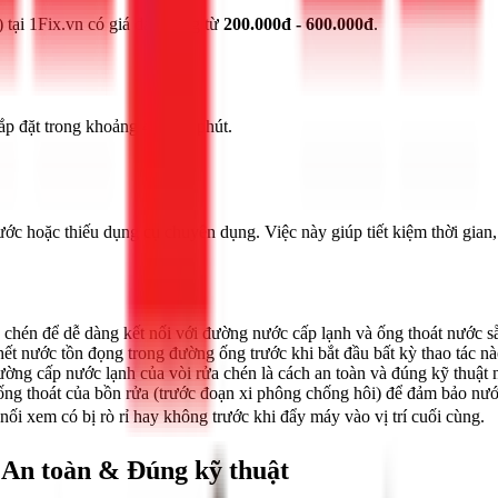
) tại 1Fix.vn có giá dao động từ
200.000đ - 600.000đ
.
p đặt trong khoảng 45 - 60 phút.
c hoặc thiếu dụng cụ chuyên dụng. Việc này giúp tiết kiệm thời gian, 
chén để dễ dàng kết nối với đường nước cấp lạnh và ống thoát nước s
t nước tồn đọng trong đường ống trước khi bắt đầu bất kỳ thao tác nà
ờng cấp nước lạnh của vòi rửa chén là cách an toàn và đúng kỹ thuật 
ng thoát của bồn rửa (trước đoạn xi phông chống hôi) để đảm bảo nướ
 nối xem có bị rò rỉ hay không trước khi đẩy máy vào vị trí cuối cùng.
 An toàn & Đúng kỹ thuật