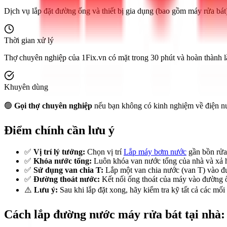
Dịch vụ lắp đặt đường ống và thiết bị gia dụng (bao gồm máy rửa bát
Thời gian xử lý
Thợ chuyên nghiệp của 1Fix.vn có mặt trong 30 phút và hoàn thành lắ
Khuyên dùng
🟢
Gọi thợ chuyên nghiệp
nếu bạn không có kinh nghiệm về điện nướ
Điểm chính cần lưu ý
✅
Vị trí lý tưởng:
Chọn vị trí
Lắp máy bơm nước
gần bồn rửa 
✅
Khóa nước tổng:
Luôn khóa van nước tổng của nhà và xả hế
✅
Sử dụng van chia T:
Lắp một van chia nước (van T) vào đư
✅
Đường thoát nước:
Kết nối ống thoát của máy vào đường ố
⚠️
Lưu ý:
Sau khi lắp đặt xong, hãy kiểm tra kỹ tất cả các mối
Cách lắp đường nước máy rửa bát tại nhà: