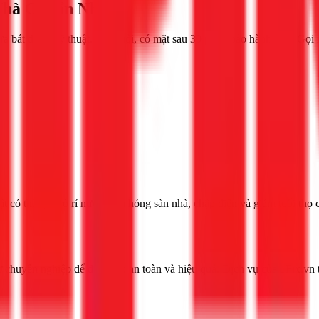
Nhà Chuẩn Nhất
 bát đúng kỹ thuật. Thợ giỏi, có mặt sau 30 phút, bảo hành. Gọi Gọi
 có thể gây rò rỉ nước, làm hỏng sàn nhà, chập điện và giảm tuổi thọ 
hợ chuyên nghiệp để đảm bảo an toàn và hiệu quả. Dịch vụ của 1Fix.v