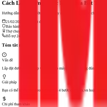
Cách Lắp Đường Nước Máy Rửa Bát Tại 
Hướng dẫn cách lắp đường nước máy rửa bát và cấp nước cho máy rửa
21/02/2026
12
phút đọc
Bảo hành 12 tháng
Thợ chuyên nghiệp
Hỗ trợ 24/7
Tóm tắt nhanh
Vấn đề
Lắp đặt đường nước cấp và thoát cho máy rửa bát không đúng kỹ thuật
Giải pháp
Bạn có thể tự lắp đặt theo hướng dẫn 4 bước của 1Fix.vn hoặc gọi t
Chi phí tham khảo