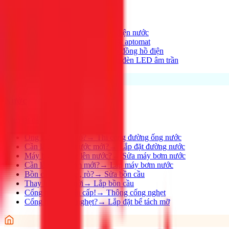
Xem tất cả →
Điện nhà có vấn đề?
→
Thợ điện nước
Aptomat hay nhảy?
→
Lắp đặt aptomat
Cần lắp đồng hồ mới?
→
Lắp đồng hồ điện
Thay đèn, lắp đèn mới
→
Lắp đèn LED âm trần
Nước
Xem tất cả →
Ống nước bị rỉ, rò?
→
Thi công đường ống nước
Cần lắp đường nước mới?
→
Lắp đặt đường nước
Máy bơm không lên nước?
→
Sửa máy bơm nước
Cần lắp máy bơm mới?
→
Lắp máy bơm nước
Bồn cầu bị nghẹt, rò?
→
Sửa bồn cầu
Thay bồn cầu mới
→
Lắp bồn cầu
Cống nghẹt khẩn cấp!
→
Thông cống nghẹt
Cống nhà hàng nghẹt?
→
Lắp đặt bể tách mỡ