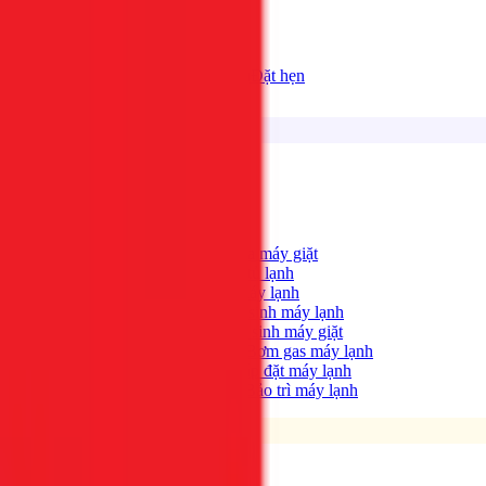
Bảng giá
Tất cả dịch vụ
Đặt hẹn
Dịch vụ
Tìm kiếm...
⌘K
Điện lạnh
Xem tất cả →
Máy giặt không quay?
→
Sửa máy giặt
Tủ lạnh không lạnh?
→
Sửa tủ lạnh
Máy lạnh hết lạnh?
→
Sửa máy lạnh
Máy lạnh có mùi hôi?
→
Vệ sinh máy lạnh
Máy giặt bẩn, có mùi?
→
Vệ sinh máy giặt
Máy lạnh yếu, thiếu gas?
→
Bơm gas máy lạnh
Cần lắp máy lạnh mới?
→
Lắp đặt máy lạnh
Bảo trì định kỳ máy lạnh
→
Bảo trì máy lạnh
Điện