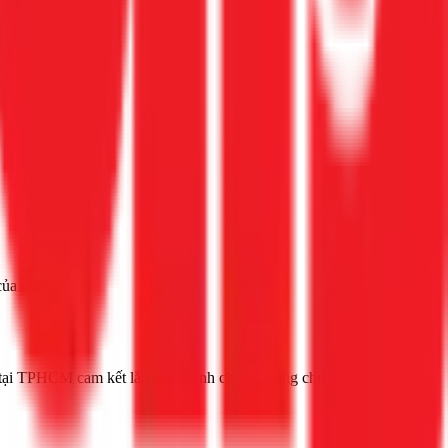
 ngay 1Fix
của máy.
n tại TPHCM cam kết lắp đặt nhanh chóng, đúng chuẩn.