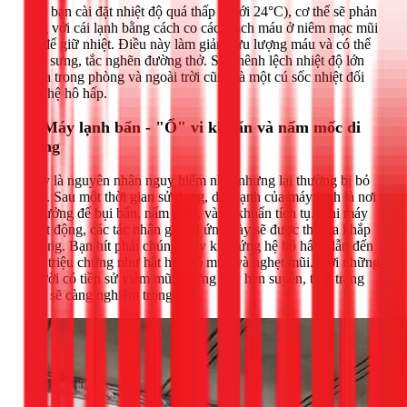
Khi bạn cài đặt nhiệt độ quá thấp (dưới 24°C), cơ thể sẽ phản
ứng với cái lạnh bằng cách co các mạch máu ở niêm mạc mũi
lại để giữ nhiệt. Điều này làm giảm lưu lượng máu và có thể
gây sưng, tắc nghẽn đường thở. Sự chênh lệch nhiệt độ lớn
giữa trong phòng và ngoài trời cũng là một cú sốc nhiệt đối
với hệ hô hấp.
3. Máy lạnh bẩn - "Ổ" vi khuẩn và nấm mốc di
động
Đây là nguyên nhân nguy hiểm nhất nhưng lại thường bị bỏ
qua. Sau một thời gian sử dụng, dàn lạnh của máy lạnh là nơi
lý tưởng để bụi bẩn, nấm mốc, và vi khuẩn tích tụ. Khi máy
hoạt động, các tác nhân gây dị ứng này sẽ được thổi ra khắp
phòng. Bạn hít phải chúng, gây kích ứng hệ hô hấp, dẫn đến
các triệu chứng như hắt hơi, sổ mũi, và nghẹt mũi. Với những
người có tiền sử viêm mũi dị ứng hay hen suyễn, tình trạng
này sẽ càng nghiêm trọng hơn.