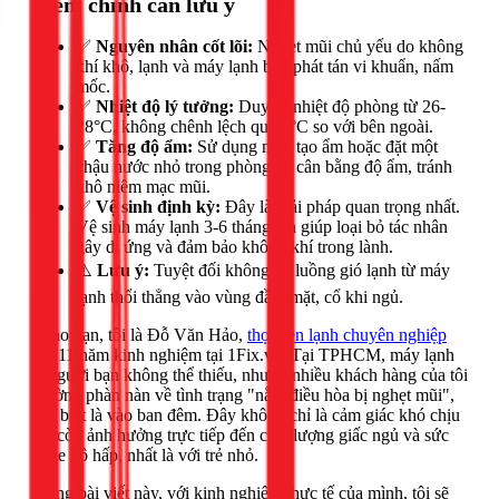
Điểm chính cần lưu ý
✅
Nguyên nhân cốt lõi:
Nghẹt mũi chủ yếu do không
khí khô, lạnh và máy lạnh bẩn phát tán vi khuẩn, nấm
mốc.
✅
Nhiệt độ lý tưởng:
Duy trì nhiệt độ phòng từ 26-
28°C, không chênh lệch quá 7°C so với bên ngoài.
✅
Tăng độ ẩm:
Sử dụng máy tạo ẩm hoặc đặt một
chậu nước nhỏ trong phòng để cân bằng độ ẩm, tránh
khô niêm mạc mũi.
✅
Vệ sinh định kỳ:
Đây là giải pháp quan trọng nhất.
Vệ sinh máy lạnh 3-6 tháng/lần giúp loại bỏ tác nhân
gây dị ứng và đảm bảo không khí trong lành.
⚠️
Lưu ý:
Tuyệt đối không để luồng gió lạnh từ máy
lạnh thổi thẳng vào vùng đầu, mặt, cổ khi ngủ.
Chào bạn, tôi là Đỗ Văn Hảo,
thợ điện lạnh chuyên nghiệp
với 11 năm kinh nghiệm tại 1Fix.vn. Tại TPHCM, máy lạnh
là người bạn không thể thiếu, nhưng nhiều khách hàng của tôi
thường phàn nàn về tình trạng "nằm điều hòa bị nghẹt mũi",
đặc biệt là vào ban đêm. Đây không chỉ là cảm giác khó chịu
mà còn ảnh hưởng trực tiếp đến chất lượng giấc ngủ và sức
khỏe hô hấp, nhất là với trẻ nhỏ.
Trong bài viết này, với kinh nghiệm thực tế của mình, tôi sẽ