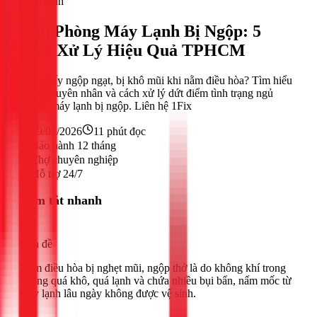
Điện lạnh
Ngủ Phòng Máy Lạnh Bị Ngộp: 5
Mẹo Xử Lý Hiệu Quả TPHCM
Cảm thấy ngộp ngạt, bị khô mũi khi nằm điều hòa? Tìm hiểu
ngay nguyên nhân và cách xử lý dứt điểm tình trạng ngủ
phòng máy lạnh bị ngộp. Liên hệ 1Fix
19/02/2026
11
phút đọc
Bảo hành 12 tháng
Thợ chuyên nghiệp
Hỗ trợ 24/7
Tóm tắt nhanh
Vấn đề
Nằm điều hòa bị nghẹt mũi, ngộp thở là do không khí trong
phòng quá khô, quá lạnh và chứa nhiều bụi bẩn, nấm mốc từ
máy lạnh lâu ngày không được vệ sinh.