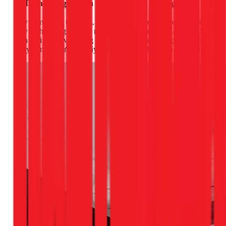
3. Tránh để gió lạnh thổi trực tiếp vào người
Đây là một quy tắc vàng. Hãy điều chỉnh cánh đảo gió của
máy lạnh hướng lên trần nhà hoặc sang hai bên. Luồng khí
lạnh thổi thẳng vào vùng đầu, mặt, cổ trong thời gian dài là
nguyên nhân trực tiếp gây khô mũi, viêm họng và đau đầu.