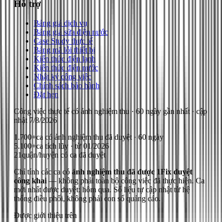
Hỗ trợ
Bảng giá dịch vụ
Bảng giá sửa điện nước
Case Study thực tế
Bảng mã lỗi thiết bị
Kiến thức điện lạnh
Kiến thức điện nước
Nhật ký công việc
Chính sách bảo hành
Đặt hẹn
Công việc thực tế có ảnh nghiệm thu
· 60 ngày gần nhất
· cập
nhật
7/8/2026
1.700+
ca có ảnh nghiệm thu đã duyệt · 60 ngày
5.100+
ca tích lũy · từ 01/2026
21
quận/huyện có ca đã duyệt
Chỉ tính các ca có
ảnh nghiệm thu đã được 1Fix duyệt
công khai
— không phải toàn bộ công việc đã thực hiện.
Ca
mới nhất được duyệt: hôm qua.
Số liệu tự cập nhật từ hệ
thống điều phối, không phải con số quảng cáo.
Được giới thiệu trên