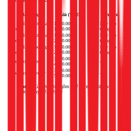
Đơn
Hạng mục
Giá (VNĐ)
Ghi chú
vị
Xử lý xì tán, bơm gas
1.000.000 -
Máy treo
bộ
Mono
1.900.000đ
tường
Xử lý xì tán, bơm gas
1.100.000 -
Máy treo
bộ
Inverter
2.000.000đ
tường
Xử lý xì dàn, bơm gas
1.500.000 -
Máy treo
bộ
Inverter
2.400.000đ
tường
3.500.000 -
Thay block Mono
cái
-
4.500.000đ
3.800.000 -
Thay block Inverter
cái
-
5.000.000đ
Lưu ý:
Giá chưa bao gồm thuế giá trị gia tăng và
vật tư thay thế. Liên hệ