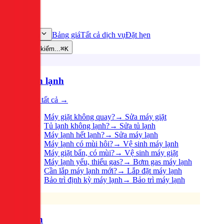
Bảng giá
Tất cả dịch vụ
Đặt hẹn
Dịch vụ
Tìm kiếm...
⌘K
Điện lạnh
Xem tất cả →
Máy giặt không quay?
→
Sửa máy giặt
Tủ lạnh không lạnh?
→
Sửa tủ lạnh
Máy lạnh hết lạnh?
→
Sửa máy lạnh
Máy lạnh có mùi hôi?
→
Vệ sinh máy lạnh
Máy giặt bẩn, có mùi?
→
Vệ sinh máy giặt
Máy lạnh yếu, thiếu gas?
→
Bơm gas máy lạnh
Cần lắp máy lạnh mới?
→
Lắp đặt máy lạnh
Bảo trì định kỳ máy lạnh
→
Bảo trì máy lạnh
Điện