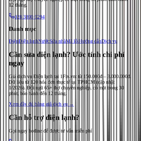
12 tháng.
028 3890 9294
Danh mục
Điện
Điện lạnh
Nước
Sửa nhà
Mã lỗi
Hướng dẫn
Dịch vụ
Cần sửa điện lạnh?
Ước tính chi phí
ngay
Giá dịch vụ
Điện lạnh
tại 1Fix.vn: từ
150.000đ
–
3.000.000đ
.
Dữ liệu từ
120
hóa đơn thực tế tại TPHCM (cập nhật
1/2026
). Đội ngũ 65+ thợ chuyên nghiệp, có mặt trong 30
phút, bảo hành đến 12 tháng.
Xem đầy đủ bảng giá dịch vụ →
Cần hỗ trợ
điện lạnh
?
Gọi ngay hotline để được tư vấn miễn phí