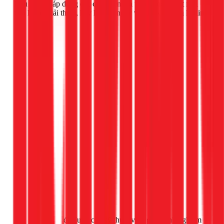
Nếu bạn đã áp dụng các cách trên mà tình trạng nghẹt mũi
vẫn không cải thiện, hãy liên hệ ngay với 1Fix.vn qua hotline
Gọi ngay 1Fix
để được các kỹ thuật viên giàu kinh nghiệm