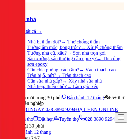
Sửa nhà
Xem tất cả →
Nhà bị thấm dột?
→
Thợ chống thấm
Tường ẩm mốc, bong tróc?
→
Xử lý chống thấm
Tường nhà cũ, xấu?
→
Sơn nhà trọn gói
Sàn xưởng, sân thượng cần epoxy?
→
Thi công
sơn epoxy
Cần chia phòng, cách âm?
→
Vách thạch cao
Trần bị ố, nứt?
→
Trần thạch cao
Cần sửa nhà gấp?
→
Xây nhà sửa nhà
Nhà hẹp, thiếu chỗ?
→
Làm gác xép
Có mặt trong 30 phút
Bảo hành 12 tháng
65+ thợ
chuyên nghiệp
GỌI NGAY 028 3890 9294
ĐẶT HẸN ONLINE
Tuyển thợ
Đặt hẹn
Tuyển thợ
028 3890 9294
Có mặt 30 phút
Bảo hành 12 tháng
Phục vụ 24/7