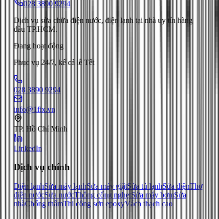
028 3890 9294
Dịch vụ sửa chữa điện nước, điện lạnh tại nhà uy tín hàng
đầu TP.HCM.
Đang hoạt động
Phục vụ 24/7, kể cả lễ Tết
028 3890 9294
info@1fix.vn
TP. Hồ Chí Minh
LinkedIn
Dịch vụ chính
Điện lạnh
Sửa máy lạnh
Sửa máy giặt
Sửa tủ lạnh
Sửa điện
Thợ
điện nước
Sửa nước
Thông cống nghẹt
Sửa máy bơm
Sửa
nhà
Chống thấm
Thi công sơn epoxy
Vách thạch cao