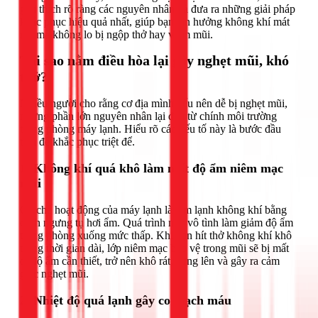
giải thích rõ ràng các nguyên nhân và đưa ra những giải pháp
khắc phục hiệu quả nhất, giúp bạn tận hưởng không khí mát
mẻ mà không lo bị ngộp thở hay viêm mũi.
Tại sao nằm điều hòa lại gây nghẹt mũi, khó
thở?
Nhiều người cho rằng cơ địa mình yếu nên dễ bị nghẹt mũi,
nhưng phần lớn nguyên nhân lại đến từ chính môi trường
trong phòng máy lạnh. Hiểu rõ các yếu tố này là bước đầu
tiên để khắc phục triệt để.
1. Không khí quá khô làm mất độ ẩm niêm mạc
mũi
Cơ chế hoạt động của máy lạnh là làm lạnh không khí bằng
cách ngưng tụ hơi ẩm. Quá trình này vô tình làm giảm độ ẩm
trong phòng xuống mức thấp. Khi bạn hít thở không khí khô
trong thời gian dài, lớp niêm mạc bảo vệ trong mũi sẽ bị mất
đi độ ẩm cần thiết, trở nên khô rát, sưng lên và gây ra cảm
giác nghẹt mũi.
2. Nhiệt độ quá lạnh gây co mạch máu