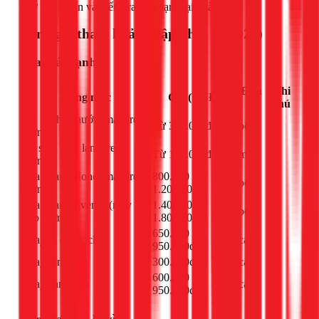
như tôi tư vấn và kiểm tra máy lạnh tại nhà.
Bảng giá tham khảo (Cập nhật 03/2026)
Sửa máy lạnh
Đơn
Ghi
Hạng mục
Giá (VNĐ)
vị
chú
Xử lý chảy nước (máy treo
Từ 300.000đ
bộ
-
tường)
Vệ sinh máy lạnh treo
Từ 150.000đ
máy
-
tường
Sửa board Mono (máy treo
800.000 -
bộ
-
tường)
1.200.000đ
Sửa board Inverter (máy
1.400.000 -
bộ
-
treo tường)
1.800.000đ
650.000 -
Thay tụ đề block
cái
-
950.000đ
Thay remote
300.000đ
cái
-
600.000 -
Thay cảm biến
cái
-
950.000đ
Bơm gas, xử lý xì