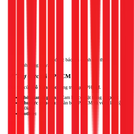
Gọi ngay 1Fix
để được báo giá chính xác theo
tình trạng máy.
📍 Thợ trực tại TPHCM
Đội thợ của
Đỗ Văn Hảo
đang trực tại TPHCM.
Thời gian đáp ứng:
Cam kết có mặt trong
30 phút
Khu vực phục vụ:
Toàn bộ TP.HCM và vùng lân cận
(50km)
Hotline: