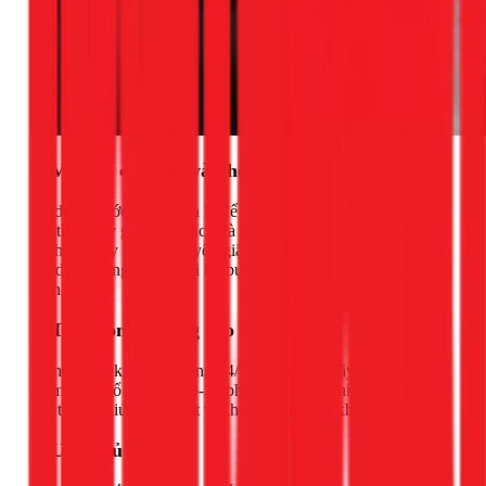
4. Vệ sinh cá nhân và phòng ngủ thường xuyên
Sử dụng nước muối sinh lý để rửa mũi trước khi ngủ và sau
khi thức dậy giúp làm sạch và giữ ẩm cho niêm mạc. Bên
cạnh đó, hãy thường xuyên giặt giũ chăn, ga, gối, rèm cửa và
lau dọn phòng ốc để loại bỏ bụi bẩn, giảm gánh nặng cho hệ
hô hấp.
5. Tạo thông thoáng cho căn phòng
Đừng đóng kín cửa phòng 24/7. Mỗi ngày, hãy tắt máy lạnh
và mở cửa sổ khoảng 15-30 phút để không khí tự nhiên được
lưu thông, giúp giảm bớt vi khuẩn và không khí tù đọng.
6. Uống đủ nước