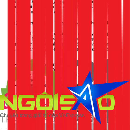
Uống đủ nước trong ngày giúp cơ thể và niêm mạc mũi
không bị mất nước từ bên trong. Một ly nước ấm trước khi
ngủ cũng là một lựa chọn tốt.
7. Quan trọng nhất: Vệ sinh máy lạnh định kỳ
Với kinh nghiệm của mình, tôi khẳng định đây là giải pháp
triệt để nhất. Mọi biện pháp trên sẽ kém hiệu quả nếu nguồn
không khí từ máy lạnh vẫn chứa đầy bụi bẩn và nấm mốc. Vệ
sinh máy lạnh định kỳ
3-6 tháng/lần
(tùy tần suất sử dụng)
sẽ:
Loại bỏ hoàn toàn
nấm mốc, vi khuẩn, bụi bẩn bám
trên dàn lạnh và lưới lọc.
Mang lại luồng không khí trong lành,
an toàn cho
sức khỏe.
Giúp máy lạnh hoạt động hiệu quả hơn,
làm lạnh
nhanh hơn và tiết kiệm điện.
Kéo dài tuổi thọ
của thiết bị.
Tại 1Fix.vn, chúng tôi cung cấp dịch vụ vệ sinh máy lạnh
chuyên nghiệp, nhanh chóng tại TPHCM. Đừng để chiếc
máy lạnh trở thành nguyên nhân gây bệnh cho gia đình bạn.