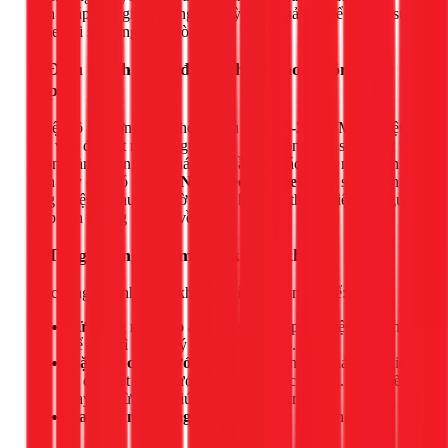
biện pháp đơn giản nhưng cực kỳ hiệu quả sau để bảo vệ sức
khỏe khi sử dụng điều hòa.
1. Điều chỉnh nhiệt độ và chế độ hoạt động phù
hợp
Nhiệt độ lý tưởng cho phòng ngủ là từ
26-28°C
. Mức nhiệt
này vừa đủ mát mẻ để ngủ ngon, vừa không gây sốc nhiệt và
không làm không khí quá khô. Hầu hết các dòng máy lạnh
hiện nay đều có
chế độ Ngủ (Sleep Mode)
, máy sẽ tự động
tăng nhiệt độ sau mỗi giờ để phù hợp với thân nhiệt khi ngủ,
giúp bạn không bị lạnh về đêm.
2. Tăng cường độ ẩm cho không khí
Để chống lại tình trạng không khí khô, bạn có thể:
Sử dụng máy tạo ẩm:
Đây là giải pháp hiệu quả nhất
để duy trì độ ẩm lý tưởng (50-60%).
Đặt một chậu nước nhỏ:
Một cách đơn giản, tiết kiệm
là đặt một chậu nước sạch trong góc phòng. Nước sẽ
bay hơi từ từ và giúp cân bằng độ ẩm.
Lau sàn nhà bằng khăn ẩm
trước khi đi ngủ.