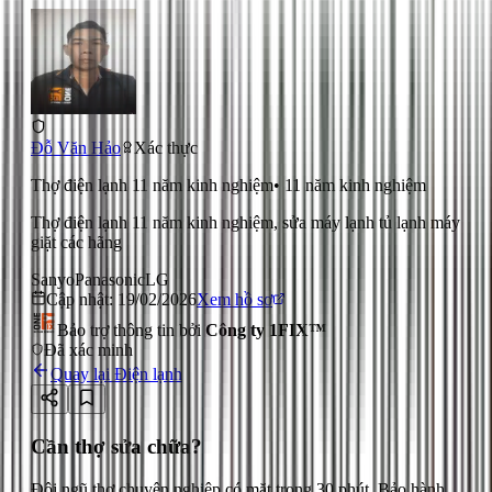
Đỗ Văn Hảo
Xác thực
Thợ điện lạnh 11 năm kinh nghiệm
•
11
năm kinh nghiệm
Thợ điện lạnh 11 năm kinh nghiệm, sửa máy lạnh tủ lạnh máy
giặt các hãng
Sanyo
Panasonic
LG
Cập nhật:
19/02/2026
Xem hồ sơ
Bảo trợ thông tin bởi
Công ty 1FIX™
Đã xác minh
Quay lại
Điện lạnh
Cần thợ sửa chữa?
Đội ngũ thợ chuyên nghiệp có mặt trong 30 phút. Bảo hành