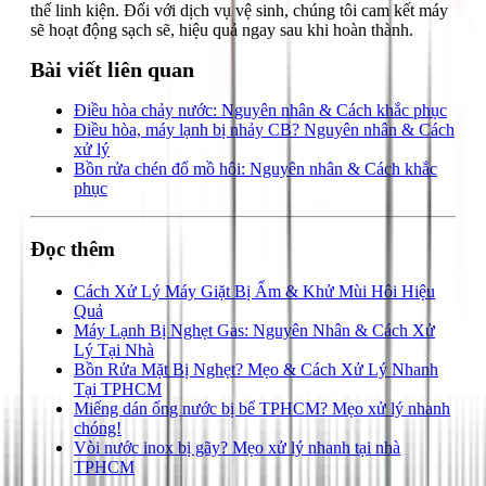
thế linh kiện. Đối với dịch vụ vệ sinh, chúng tôi cam kết máy
sẽ hoạt động sạch sẽ, hiệu quả ngay sau khi hoàn thành.
Bài viết liên quan
Điều hòa chảy nước: Nguyên nhân & Cách khắc phục
Điều hòa, máy lạnh bị nhảy CB? Nguyên nhân & Cách
xử lý
Bồn rửa chén đổ mồ hôi: Nguyên nhân & Cách khắc
phục
Đọc thêm
Cách Xử Lý Máy Giặt Bị Ẩm & Khử Mùi Hôi Hiệu
Quả
Máy Lạnh Bị Nghẹt Gas: Nguyên Nhân & Cách Xử
Lý Tại Nhà
Bồn Rửa Mặt Bị Nghẹt? Mẹo & Cách Xử Lý Nhanh
Tại TPHCM
Miếng dán ống nước bị bể TPHCM? Mẹo xử lý nhanh
chóng!
Vòi nước inox bị gãy? Mẹo xử lý nhanh tại nhà
TPHCM