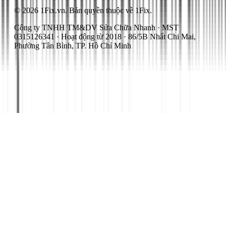
© 2026 1Fix.vn. Bản quyền thuộc về 1Fix.
Công ty TNHH TM&DV Sửa Chữa Nhanh · MST
0315126341 · Hoạt động từ 2018 · 86/5B Nhất Chi Mai,
Phường Tân Bình, TP. Hồ Chí Minh