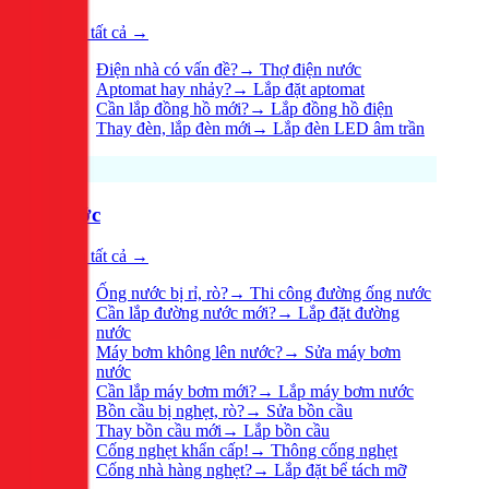
Xem tất cả →
Điện nhà có vấn đề?
→
Thợ điện nước
Aptomat hay nhảy?
→
Lắp đặt aptomat
Cần lắp đồng hồ mới?
→
Lắp đồng hồ điện
Thay đèn, lắp đèn mới
→
Lắp đèn LED âm trần
Nước
Xem tất cả →
Ống nước bị rỉ, rò?
→
Thi công đường ống nước
Cần lắp đường nước mới?
→
Lắp đặt đường
nước
Máy bơm không lên nước?
→
Sửa máy bơm
nước
Cần lắp máy bơm mới?
→
Lắp máy bơm nước
Bồn cầu bị nghẹt, rò?
→
Sửa bồn cầu
Thay bồn cầu mới
→
Lắp bồn cầu
Cống nghẹt khẩn cấp!
→
Thông cống nghẹt
Cống nhà hàng nghẹt?
→
Lắp đặt bể tách mỡ