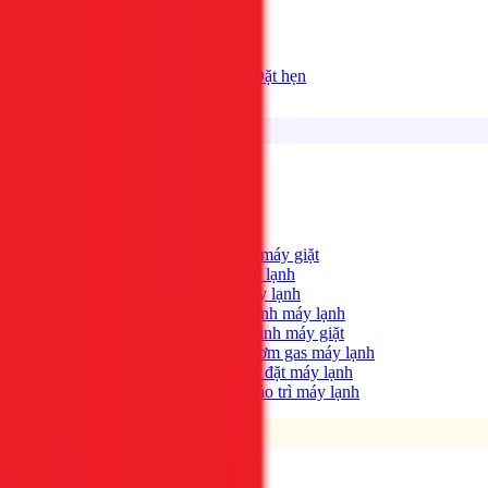
Bảng giá
Tất cả dịch vụ
Đặt hẹn
Dịch vụ
Tìm kiếm...
⌘K
Điện lạnh
Xem tất cả →
Máy giặt không quay?
→
Sửa máy giặt
Tủ lạnh không lạnh?
→
Sửa tủ lạnh
Máy lạnh hết lạnh?
→
Sửa máy lạnh
Máy lạnh có mùi hôi?
→
Vệ sinh máy lạnh
Máy giặt bẩn, có mùi?
→
Vệ sinh máy giặt
Máy lạnh yếu, thiếu gas?
→
Bơm gas máy lạnh
Cần lắp máy lạnh mới?
→
Lắp đặt máy lạnh
Bảo trì định kỳ máy lạnh
→
Bảo trì máy lạnh
Điện