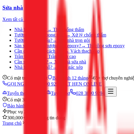
Sửa nhà
Xem tất cả →
Nhà bị thấm dột?
→
Thợ chống thấm
Tường ẩm mốc, bong tróc?
→
Xử lý chống thấm
Tường nhà cũ, xấu?
→
Sơn nhà trọn gói
Sàn xưởng, sân thượng cần epoxy?
→
Thi công sơn epoxy
Cần chia phòng, cách âm?
→
Vách thạch cao
Trần bị ố, nứt?
→
Trần thạch cao
Cần sửa nhà gấp?
→
Xây nhà sửa nhà
Nhà hẹp, thiếu chỗ?
→
Làm gác xép
Có mặt trong 30 phút
Bảo hành 12 tháng
65+ thợ chuyên nghi
GỌI NGAY 028 3890 9294
ĐẶT HẸN ONLINE
Tuyển thợ
Đặt hẹn
Tuyển thợ
028 3890 9294
Có mặt 30 phút
Bảo hành 12 tháng
Phục vụ 24/7
300,000+ khách hàng tin dùng
Trang chủ
Khác