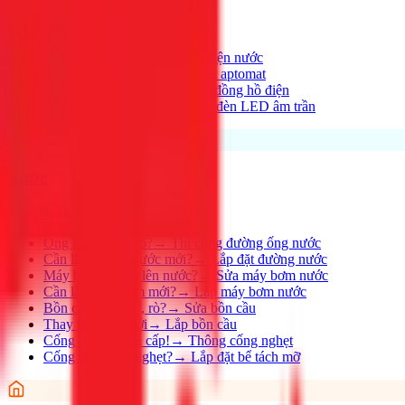
Xem tất cả →
Điện nhà có vấn đề?
→
Thợ điện nước
Aptomat hay nhảy?
→
Lắp đặt aptomat
Cần lắp đồng hồ mới?
→
Lắp đồng hồ điện
Thay đèn, lắp đèn mới
→
Lắp đèn LED âm trần
Nước
Xem tất cả →
Ống nước bị rỉ, rò?
→
Thi công đường ống nước
Cần lắp đường nước mới?
→
Lắp đặt đường nước
Máy bơm không lên nước?
→
Sửa máy bơm nước
Cần lắp máy bơm mới?
→
Lắp máy bơm nước
Bồn cầu bị nghẹt, rò?
→
Sửa bồn cầu
Thay bồn cầu mới
→
Lắp bồn cầu
Cống nghẹt khẩn cấp!
→
Thông cống nghẹt
Cống nhà hàng nghẹt?
→
Lắp đặt bể tách mỡ