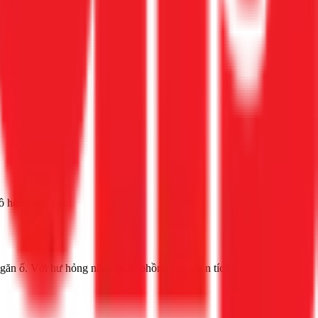
ồ hóng độc hại.
găn ố. Với hư hỏng nặng (nứt, phồng rộp, diện tích lớn), bắt buộc