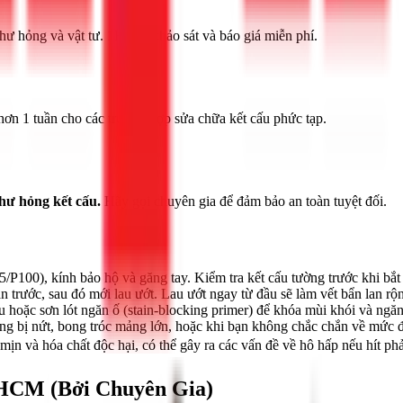
ư hỏng và vật tư. 1Fix sẽ khảo sát và báo giá miễn phí.
 hơn 1 tuần cho các trường hợp sửa chữa kết cấu phức tạp.
hư hỏng kết cấu.
Hãy gọi chuyên gia để đảm bảo an toàn tuyệt đối.
P100), kính bảo hộ và găng tay. Kiểm tra kết cấu tường trước khi bắt 
 trước, sau đó mới lau ướt. Lau ướt ngay từ đầu sẽ làm vết bẩn lan rộ
 hoặc sơn lót ngăn ố (stain-blocking primer) để khóa mùi khói và ngăn
g bị nứt, bong tróc mảng lớn, hoặc khi bạn không chắc chắn về mức đ
ịn và hóa chất độc hại, có thể gây ra các vấn đề về hô hấp nếu hít phả
HCM (Bởi Chuyên Gia)