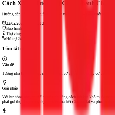
Cách Xử Lý Tường Bị Cháy Nhanh Chóng,
Hướng dẫn cách xử lý tường bị cháy và cách tẩy vết ám khói sau hỏa 
22/02/2026
11
phút đọc
Bảo hành 12 tháng
Thợ chuyên nghiệp
Hỗ trợ 24/7
Tóm tắt nhanh
Vấn đề
Tường nhà bị cháy đen, ám khói, nứt vỡ và tiềm ẩn nguy cơ về kết c
Giải pháp
Với hư hỏng nhẹ, có thể tự vệ sinh bằng cách hút bụi khô muội than, 
phải gọi thợ chuyên nghiệp để kiểm tra kết cấu, trát lại và phục hồi to