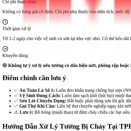
Chi phí tham khảo
Không có bảng giá cố định. Chi phí phụ thuộc vào diện tích, mức độ h
Thời gian xử lý
Từ 1-2 ngày cho việc vệ sinh và sơn lại khu vực nhỏ. Có thể kéo dài
Khuyên dùng
🔴
Không tự ý xử lý nếu tường có dấu hiệu nứt, phồng rộp hoặc 
Điểm chính cần lưu ý
✅
An Toàn Là Số 1:
Luôn đeo khẩu trang chống bụi mịn (N95/
✅
Vệ Sinh Đúng Cách:
Luôn làm sạch khô (hút bụi) muội than
✅
Sơn Lót Chuyên Dụng:
Bắt buộc phải dùng sơn lót gốc dầu
✅
Gọi Thợ Khi Cần:
Liên hệ thợ chuyên nghiệp ngay khi tườn
⚠️
Lưu ý:
Bồ hóng (muội than) từ đám cháy chứa các hạt siêu m
Hướng Dẫn Xử Lý Tường Bị Cháy Tại TP