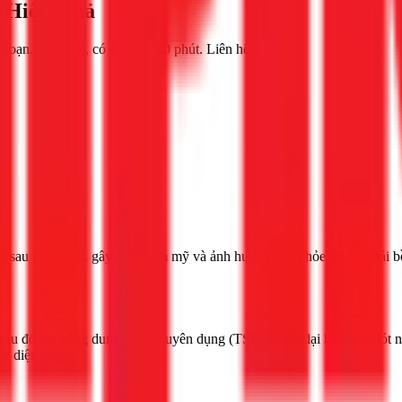
 Hiệu Quả
hoạn. Thợ giỏi, có mặt sau 30 phút. Liên hệ 1Fix
ấu sau hỏa hoạn, gây mất thẩm mỹ và ảnh hưởng sức khỏe do hít phải b
sau đó lau bằng dung dịch chuyên dụng (TSP) và sơn lại bằng lớp lót n
àn diện.