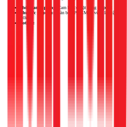
Thời gian đáp ứng:
Cam kết có mặt trong
30 phút
Khu vực phục vụ:
Toàn bộ TP.HCM và vùng lân cận
(50km)
Hotline: