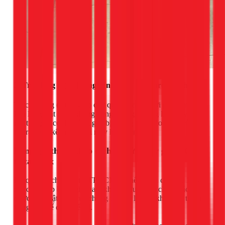
3. Trục lồng giặt bị cong vênh hoặc dây curoa bị chùng
Trục bị cong (thường do chở quá tải trong thời gian dài) sẽ
làm lồng giặt quay không đồng tâm, gây rung lắc. Dây curoa
nối từ động cơ đến lồng giặt bị chùng hoặc rão cũng có thể
tạo ra tiếng kêu rít rít khi máy hoạt động.
Bảng giá tham khảo dịch vụ sửa máy giặt LG kêu
to tại 1Fix
Để quý khách hàng tại TPHCM có thể dự trù chi phí, 1Fix
xin cung cấp bảng giá tham khảo. Lưu ý, giá chính xác sẽ
được kỹ thuật viên của chúng tôi báo lại sau khi kiểm tra tình
trạng thực tế của thiết bị.