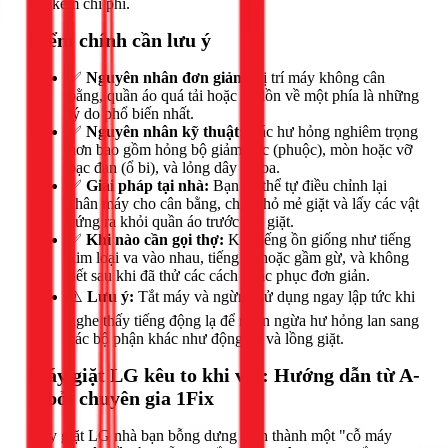
tốn kém chi phí.
Điểm chính cần lưu ý
✅
Nguyên nhân đơn giản:
Vị trí máy không cân
bằng, quần áo quá tải hoặc bị dồn về một phía là những
lý do phổ biến nhất.
✅
Nguyên nhân kỹ thuật:
Các hư hỏng nghiêm trọng
hơn bao gồm hỏng bộ giảm xóc (phuộc), mòn hoặc vỡ
bạc đạn (ổ bi), và lỏng dây curoa.
✅
Giải pháp tại nhà:
Bạn có thể tự điều chỉnh lại
chân máy cho cân bằng, chia nhỏ mẻ giặt và lấy các vật
cứng ra khỏi quần áo trước khi giặt.
✅
Khi nào cần gọi thợ:
Khi tiếng ồn giống như tiếng
kim loại va vào nhau, tiếng rít hoặc gầm gừ, và không
hết sau khi đã thử các cách khắc phục đơn giản.
⚠️
Lưu ý:
Tắt máy và ngừng sử dụng ngay lập tức khi
nghe thấy tiếng động lạ để ngăn ngừa hư hỏng lan sang
các bộ phận khác như động cơ và lồng giặt.
Máy giặt LG kêu to khi vắt: Hướng dẫn từ A-
Z bởi chuyên gia 1Fix
Máy giặt LG nhà bạn bỗng dưng biến thành một "cỗ máy