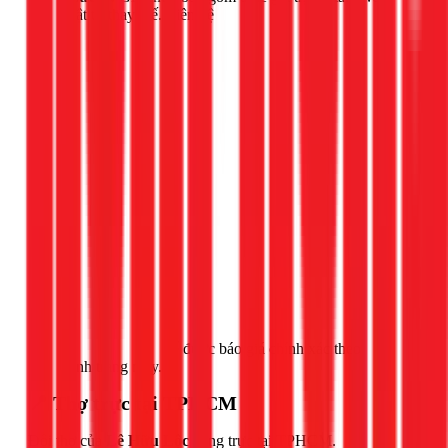
vật tư thay thế. Liên hệ
Gọi ngay 1Fix
để được báo giá chính xác theo
tình trạng máy.
📍 Thợ trực tại TPHCM
Đội thợ của
Lê Hữu Lộc
đang trực tại TPHCM.