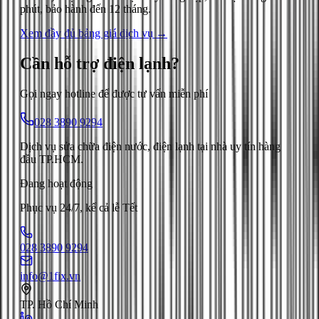
phút, bảo hành đến 12 tháng.
Xem đầy đủ bảng giá dịch vụ →
Cần hỗ trợ
điện lạnh
?
Gọi ngay hotline để được tư vấn miễn phí
028 3890 9294
Dịch vụ sửa chữa điện nước, điện lạnh tại nhà uy tín hàng
đầu TP.HCM.
Đang hoạt động
Phục vụ 24/7, kể cả lễ Tết
028 3890 9294
info@1fix.vn
TP. Hồ Chí Minh