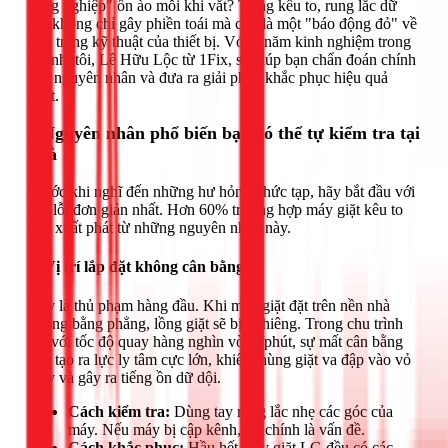
công nghiệp" ồn ào mỗi khi vắt? Tiếng kêu to, rung lắc dữ
dội không chỉ gây phiền toái mà còn là một "báo động đỏ" về
tình trạng kỹ thuật của thiết bị. Với 9 năm kinh nghiệm trong
ngành, tôi, Lê Hữu Lộc từ 1Fix, sẽ giúp bạn chẩn đoán chính
xác nguyên nhân và đưa ra giải pháp khắc phục hiệu quả
nhất.
3 Nguyên nhân phổ biến bạn có thể tự kiểm tra tại
nhà
Trước khi nghĩ đến những hư hỏng phức tạp, hãy bắt đầu với
các lỗi đơn giản nhất. Hơn 60% trường hợp máy giặt kêu to
đều xuất phát từ những nguyên nhân này.
1. Vị trí lắp đặt không cân bằng
Đây là thủ phạm hàng đầu. Khi máy giặt đặt trên nền nhà
không bằng phẳng, lồng giặt sẽ bị nghiêng. Trong chu trình
vắt với tốc độ quay hàng nghìn vòng/phút, sự mất cân bằng
này tạo ra lực ly tâm cực lớn, khiến thùng giặt va đập vào vỏ
máy và gây ra tiếng ồn dữ dội.
Cách kiểm tra:
Dùng tay rung lắc nhẹ các góc của
máy. Nếu máy bị cập kênh, đó chính là vấn đề.
Cách khắc phục:
Hầu hết máy giặt LG đều có các