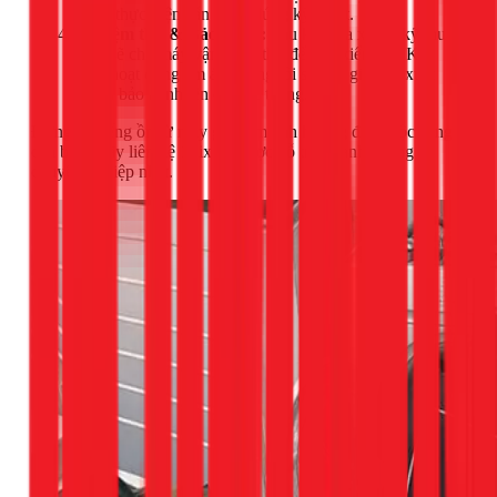
được thực hiện cẩn thận, đúng kỹ thuật.
Nghiệm thu & Bảo hành:
Sau khi sửa xong, kỹ thuật
viên sẽ cho máy vận hành thử để bạn kiểm tra. Khi
máy hoạt động êm ái, chúng tôi sẽ bàn giao và xuất
phiếu bảo hành lên đến 12 tháng.
Đừng để tiếng ồn từ máy giặt làm ảnh hưởng đến cuộc sống
của bạn. Hãy liên hệ 1Fix để được hỗ trợ nhanh chóng và
chuyên nghiệp nhất.