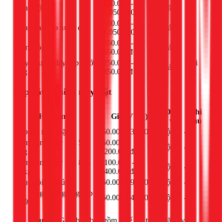
650.000 -
Thay hộp số
cái
-
1.050.000đ
650.000 -
Thay van cấp nước đôi
cái
-
1.050.000đ
550.000 -
IC nguồn
cái
-
650.000đ
Dây nguồn, dây cấp nước,
250.000 -
Mỗi
cái
ống xả
350.000đ
loại
Lắp đặt, vệ sinh máy giặt
Đơn
Ghi
Hạng mục
Giá (VNĐ)
vị
chú
Lắp đặt máy giặt
250.000 - 300.000đ
bộ
-
Làm đồng máy giặt 5-
950.000 -
bộ
-
8kg
1.200.000đ
Làm đồng máy giặt 8.5-
1.100.000 -
bộ
-
12kg
1.400.000đ
Phục hồi ty nhúng
550.000 - 950.000đ
bộ
-
Thi công đường ống cấp
250.000 - 400.000đ
bộ
-
nước
Lưu ý:
Giá chưa bao gồm thuế giá trị gia tăng và