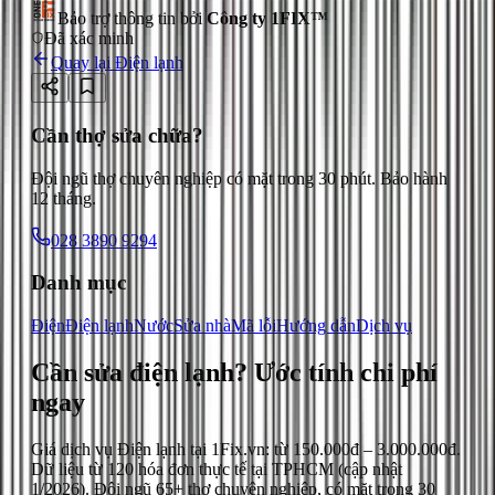
Bảo trợ thông tin bởi
Công ty 1FIX™
Đã xác minh
Quay lại
Điện lạnh
Cần thợ sửa chữa?
Đội ngũ thợ chuyên nghiệp có mặt trong 30 phút. Bảo hành
12 tháng.
028 3890 9294
Danh mục
Điện
Điện lạnh
Nước
Sửa nhà
Mã lỗi
Hướng dẫn
Dịch vụ
Cần sửa điện lạnh?
Ước tính chi phí
ngay
Giá dịch vụ
Điện lạnh
tại 1Fix.vn: từ
150.000đ
–
3.000.000đ
.
Dữ liệu từ
120
hóa đơn thực tế tại TPHCM (cập nhật
1/2026
). Đội ngũ 65+ thợ chuyên nghiệp, có mặt trong 30