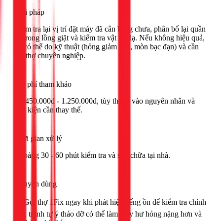
Giải pháp
Kiểm tra lại vị trí đặt máy đã cân bằng chưa, phân bổ lại quần
áo trong lồng giặt và kiểm tra vật thể lạ. Nếu không hiệu quả,
lỗi có thể do kỹ thuật (hỏng giảm xóc, mòn bạc đạn) và cần
gọi thợ chuyên nghiệp.
Chi phí tham khảo
Từ 450.000đ - 1.250.000đ, tùy thuộc vào nguyên nhân và
linh kiện cần thay thế.
Thời gian xử lý
Khoảng 30 - 60 phút kiểm tra và sửa chữa tại nhà.
Khuyên dùng
🟢 Gọi thợ 1Fix ngay khi phát hiện tiếng ồn để kiểm tra chính
xác, tránh tự ý tháo dỡ có thể làm máy hư hỏng nặng hơn và