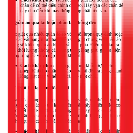
chân đế có thể điều chỉnh độ cao. Hãy vặn các chân đế
này cho đến khi máy đứng vững chãi trên sàn.
2. Quần áo quá tải hoặc phân bổ không đều
Việc giặt quá nhiều quần áo so với khối lượng quy định hoặc
cho các vật nặng như chăn, mền vào giặt chung với quần áo
mỏng sẽ khiến quần áo bị dồn về một phía. Điều này tạo ra
một khối lượng không cân xứng trong lồng giặt, gây ra hiện
tượng rung lắc và va đập mạnh khi vắt.
Cách khắc phục:
Luôn giặt đúng khối lượng cho
phép. Khi cho quần áo vào, hãy trải đều ra xung quanh
lồng giặt thay vì ném tất cả vào một chỗ.
3. Có vật thể lạ trong lồng giặt
Chìa khóa, đồng xu, kẹp tóc hay các vật dụng nhỏ bỏ quên
trong túi quần áo có thể là nguyên nhân gây ra tiếng "lọc cọc"
hoặc "két két" khó chịu. Khi lồng giặt quay ở tốc độ cao,
những vật này sẽ va đập liên tục vào thành lồng giặt, thậm chí
có thể kẹt vào các khe và làm hỏng máy.
Cách khắc phục:
Tập thói quen kiểm tra kỹ túi quần,