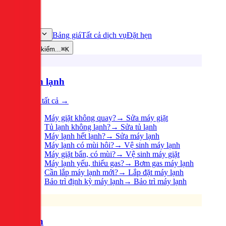
Bảng giá
Tất cả dịch vụ
Đặt hẹn
Dịch vụ
Tìm kiếm...
⌘K
Điện lạnh
Xem tất cả →
Máy giặt không quay?
→
Sửa máy giặt
Tủ lạnh không lạnh?
→
Sửa tủ lạnh
Máy lạnh hết lạnh?
→
Sửa máy lạnh
Máy lạnh có mùi hôi?
→
Vệ sinh máy lạnh
Máy giặt bẩn, có mùi?
→
Vệ sinh máy giặt
Máy lạnh yếu, thiếu gas?
→
Bơm gas máy lạnh
Cần lắp máy lạnh mới?
→
Lắp đặt máy lạnh
Bảo trì định kỳ máy lạnh
→
Bảo trì máy lạnh
Điện