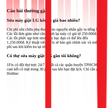
Gọi ngay 1Fix
Câu hỏi thường gặp
Sửa máy giặt LG kêu to giá bao nhiêu?
Chi phí sửa chữa phụ thuộc vào nguyên nhân gây ra tiếng ồn.
Các lỗi đơn giản như cân chỉnh lại máy có giá từ 250.000đ.
Các lỗi phức tạp hơn như thay bạc đạn có thể lên đến
1.250.000đ. Kỹ thuật viên 1Fix sẽ báo giá chính xác và miễn
phí sau khi kiểm tra tại nhà.
Có thợ sửa máy giặt LG gần tôi không?
1Fix có đội thợ trực 24/7 tại tất cả các quận huyện TPHCM,
cam kết có mặt trong 30 phút sau khi bạn đặt lịch. Chỉ cần gọi
Hotline: