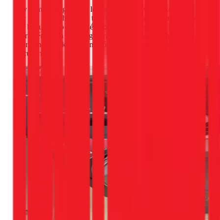
Đây là một trong những lỗi nghiêm trọng và tốn kém nhất.
Bạc đạn là bộ phận giúp trục lồng giặt quay trơn tru. Khi bạc
đạn bị nước vào gây gỉ sét, hoặc bị mòn theo thời gian, nó sẽ
tạo ra tiếng gầm gừ, tiếng rít rất to khi lồng giặt quay. Nếu
không thay thế kịp thời, nó có thể phá hỏng cả trục và chảng
ba của máy.