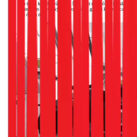
áo trước khi cho vào máy. Nếu nghi ngờ có vật lạ, hãy
dùng đèn pin soi kỹ bên trong lồng giặt và khe ron cao
su ở cửa máy.