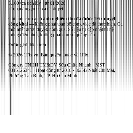
5.100+
ca tích lũy · từ 01/2026
21
quận/huyện có ca đã duyệt
Chỉ tính các ca có
ảnh nghiệm thu đã được 1Fix duyệt
công khai
— không phải toàn bộ công việc đã thực hiện.
Ca
mới nhất được duyệt: hôm qua.
Số liệu tự cập nhật từ hệ
thống điều phối, không phải con số quảng cáo.
Được giới thiệu trên
© 2026 1Fix.vn. Bản quyền thuộc về 1Fix.
Công ty TNHH TM&DV Sửa Chữa Nhanh · MST
0315126341 · Hoạt động từ 2018 · 86/5B Nhất Chi Mai,
Phường Tân Bình, TP. Hồ Chí Minh