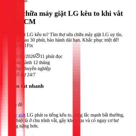
Điện lạnh
Sửa chữa máy giặt LG kêu to khi vắt
TPHCM
Máy giặt LG kêu to? Tìm thợ sửa chữa máy giặt LG uy tín,
có mặt sau 30 phút, bảo hành dài hạn. Khắc phục triệt để!
Liên hệ 1Fix
21/02/2026
11
phút đọc
Bảo hành 12 tháng
Thợ chuyên nghiệp
Hỗ trợ 24/7
Tóm tắt nhanh
Vấn đề
Máy giặt
LG phát ra tiếng kêu to, rung lắc mạnh bất thường,
đặc biệt là ở chu trình vắt, gây khó chịu và có nguy cơ hư
hỏng nặng hơn.