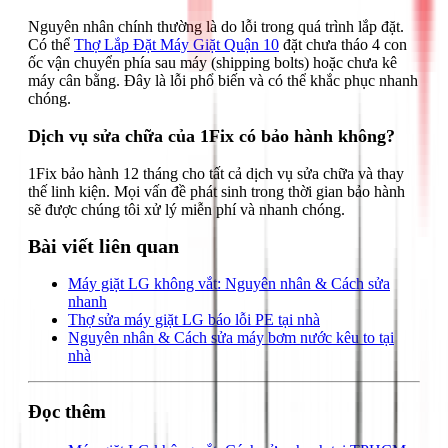
Nguyên nhân chính thường là do lỗi trong quá trình lắp đặt.
Có thể
Thợ Lắp Đặt Máy Giặt Quận 10
đặt chưa tháo 4 con
ốc vận chuyển phía sau máy (shipping bolts) hoặc chưa kê
máy cân bằng. Đây là lỗi phổ biến và có thể khắc phục nhanh
chóng.
Dịch vụ sửa chữa của 1Fix có bảo hành không?
1Fix bảo hành 12 tháng cho tất cả dịch vụ sửa chữa và thay
thế linh kiện. Mọi vấn đề phát sinh trong thời gian bảo hành
sẽ được chúng tôi xử lý miễn phí và nhanh chóng.
Bài viết liên quan
Máy giặt LG không vắt: Nguyên nhân & Cách sửa
nhanh
Thợ sửa máy giặt LG báo lỗi PE tại nhà
Nguyên nhân & Cách sửa máy bơm nước kêu to tại
nhà
Đọc thêm