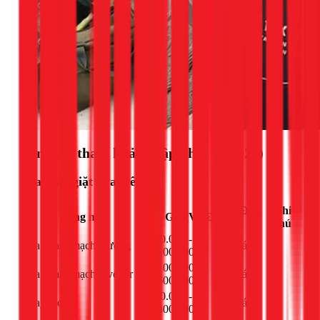
Bảng giá tham khảo (Cập nhật 03/2026)
Sửa máy giặt cửa trên
Đơn
Ghi
Hạng mục
Giá (VNĐ)
vị
chú
850.000 -
Sửa board mạch thường
cái
-
1.100.000đ
1.100.000 -
Sửa board mạch inverter
cái
-
1.600.000đ
950.000 -
Thay moto
cái
-
1.400.000đ