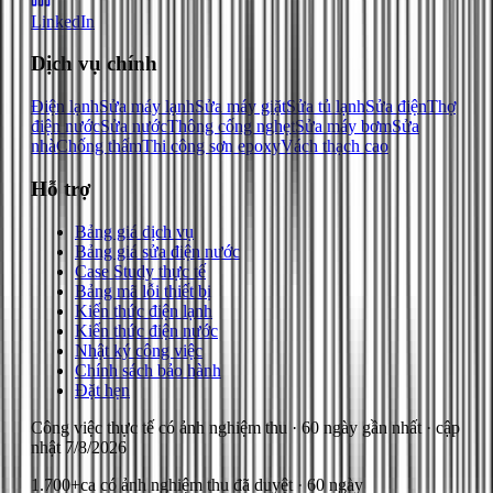
LinkedIn
Dịch vụ chính
Điện lạnh
Sửa máy lạnh
Sửa máy giặt
Sửa tủ lạnh
Sửa điện
Thợ
điện nước
Sửa nước
Thông cống nghẹt
Sửa máy bơm
Sửa
nhà
Chống thấm
Thi công sơn epoxy
Vách thạch cao
Hỗ trợ
Bảng giá dịch vụ
Bảng giá sửa điện nước
Case Study thực tế
Bảng mã lỗi thiết bị
Kiến thức điện lạnh
Kiến thức điện nước
Nhật ký công việc
Chính sách bảo hành
Đặt hẹn
Công việc thực tế có ảnh nghiệm thu
· 60 ngày gần nhất
· cập
nhật
7/8/2026
1.700+
ca có ảnh nghiệm thu đã duyệt · 60 ngày