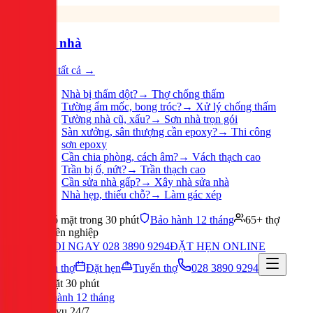
Sửa nhà
Xem tất cả →
Nhà bị thấm dột?
→
Thợ chống thấm
Tường ẩm mốc, bong tróc?
→
Xử lý chống thấm
Tường nhà cũ, xấu?
→
Sơn nhà trọn gói
Sàn xưởng, sân thượng cần epoxy?
→
Thi công
sơn epoxy
Cần chia phòng, cách âm?
→
Vách thạch cao
Trần bị ố, nứt?
→
Trần thạch cao
Cần sửa nhà gấp?
→
Xây nhà sửa nhà
Nhà hẹp, thiếu chỗ?
→
Làm gác xép
Có mặt trong 30 phút
Bảo hành 12 tháng
65+ thợ
chuyên nghiệp
GỌI NGAY 028 3890 9294
ĐẶT HẸN ONLINE
Tuyển thợ
Đặt hẹn
Tuyển thợ
028 3890 9294
Có mặt 30 phút
Bảo hành 12 tháng
Phục vụ 24/7