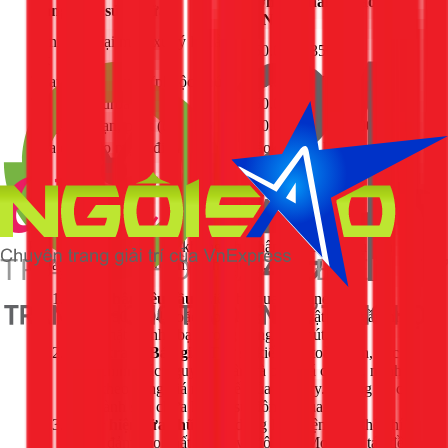
Đơn giá tham khảo
Hạng mục sửa chữa
(VNĐ)
Cân chỉnh lại máy, xử lý lỗi lắp
250.000 - 350.000
đặt
Thay bộ giảm xóc (phuộc nhún)
450.000 - 750.000
Thay dây curoa
350.000 - 550.000
Thay bạc đạn, phớt (trọn bộ)
850.000 - 1.250.000
Sửa chữa bo mạch điều khiển
Báo giá sau kiểm tra
Quy trình sửa chữa chuyên nghiệp và minh bạch
của 1Fix
Khi bạn chọn 1Fix, bạn không chỉ nhận được dịch vụ sửa
chữa mà còn là sự an tâm và hài lòng.
Tiếp nhận yêu cầu:
Liên hệ qua Hotline
028.3890.9294 hoặc App 1Fix. Kỹ thuật viên gần nhất
sẽ có mặt tại nhà bạn trong vòng 30 phút.
Kiểm tra & Báo giá:
Thợ sẽ kiểm tra toàn diện, xác
định chính xác nguyên nhân và báo giá chi tiết, minh
bạch theo bảng giá niêm yết của công ty. Chúng tôi chỉ
tiến hành sửa chữa khi có sự đồng ý của bạn.
Thực hiện sửa chữa:
Sử dụng linh kiện thay thế chính
hãng, đảm bảo chất lượng và độ bền. Mọi thao tác đều