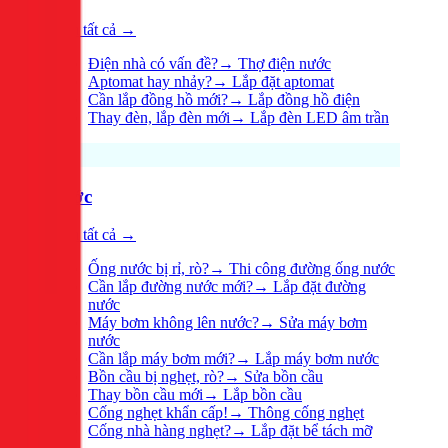
Xem tất cả →
Điện nhà có vấn đề?
→
Thợ điện nước
Aptomat hay nhảy?
→
Lắp đặt aptomat
Cần lắp đồng hồ mới?
→
Lắp đồng hồ điện
Thay đèn, lắp đèn mới
→
Lắp đèn LED âm trần
Nước
Xem tất cả →
Ống nước bị rỉ, rò?
→
Thi công đường ống nước
Cần lắp đường nước mới?
→
Lắp đặt đường
nước
Máy bơm không lên nước?
→
Sửa máy bơm
nước
Cần lắp máy bơm mới?
→
Lắp máy bơm nước
Bồn cầu bị nghẹt, rò?
→
Sửa bồn cầu
Thay bồn cầu mới
→
Lắp bồn cầu
Cống nghẹt khẩn cấp!
→
Thông cống nghẹt
Cống nhà hàng nghẹt?
→
Lắp đặt bể tách mỡ