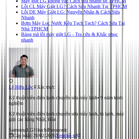
Máy giặt LG không vắt: Cách sửa nhanh tại TPHCM
Lỗi CL Máy Giặt LG? Cách Sửa Nhanh Tại TPHCM
Lỗi DE Máy Giặt LG: Nguyên Nhân & Cách Sửa
Nhanh
Bơm Máy Lọc Nước Kêu Tạch Tạch? Cách Sửa Tại
Nhà TPHCM
Bảng mã lỗi máy giặt LG - Tra cứu & Khắc phục
nhanh
Lê Hữu Lộc
Xác thực
Kỹ thuật viên điện lạnh chuyên sửa máy lạnh
•
9
năm kinh
nghiệm
Kỹ thuật viên điện lạnh chuyên sửa máy lạnh, tủ lạnh, máy
giặt các hãng Nhật, Hàn
Samsung
LG
Hitachi
Panasonic
Cập nhật:
21/02/2026
Xem hồ sơ