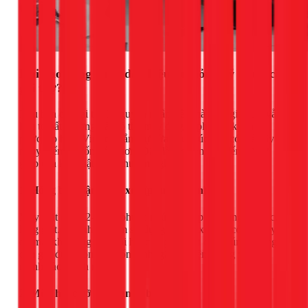
Khi nào tiếng ồn là dấu hiệu hư hỏng kỹ thuật cần
gọi thợ?
Nếu bạn đã loại trừ 3 nguyên nhân trên mà máy giặt LG vẫn
kêu to bất thường, rất có thể máy đã gặp phải lỗi kỹ thuật
phức tạp hơn. Việc cố gắng tự sửa chữa lúc này có thể gây
nguy hiểm và tốn kém hơn. Đây là lúc bạn cần đến sự trợ
giúp của kỹ thuật viên chuyên nghiệp.
1. Hỏng bộ phận giảm xóc (phuộc nhún)
Máy giặt có từ 2-4 cây phuộc nhún để hấp thụ rung động của
lồng giặt. Sau nhiều năm sử dụng, các lò xo này có thể bị yếu
đi, mất khả năng đàn hồi hoặc bị gãy. Khi đó, chúng không
còn giữ được lồng giặt ổn định, gây ra hiện tượng va đập
mạnh vào thành máy.
2. Mòn hoặc vỡ bạc đạn (ổ bi)