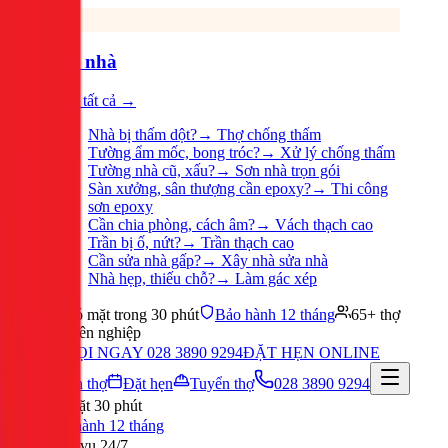
Sửa nhà
Xem tất cả →
Nhà bị thấm dột?
→
Thợ chống thấm
Tường ẩm mốc, bong tróc?
→
Xử lý chống thấm
Tường nhà cũ, xấu?
→
Sơn nhà trọn gói
Sàn xưởng, sân thượng cần epoxy?
→
Thi công
sơn epoxy
Cần chia phòng, cách âm?
→
Vách thạch cao
Trần bị ố, nứt?
→
Trần thạch cao
Cần sửa nhà gấp?
→
Xây nhà sửa nhà
Nhà hẹp, thiếu chỗ?
→
Làm gác xép
Có mặt trong 30 phút
Bảo hành 12 tháng
65+ thợ
chuyên nghiệp
GỌI NGAY 028 3890 9294
ĐẶT HẸN ONLINE
Tuyển thợ
Đặt hẹn
Tuyển thợ
028 3890 9294
Có mặt 30 phút
Bảo hành 12 tháng
Phục vụ 24/7