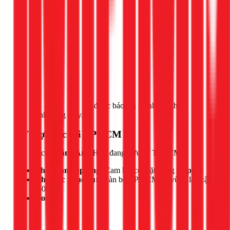
Gọi ngay 1Fix
để được báo giá chính xác theo
tình trạng máy.
📍 Thợ trực tại TPHCM
Đội thợ của
Đặng Anh Huy
đang trực tại TPHCM.
Thời gian đáp ứng:
Cam kết có mặt trong
30 phút
Khu vực phục vụ:
Toàn bộ TP.HCM và vùng lân cận
(50km)
Hotline: