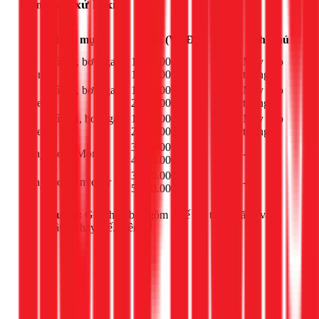
Bơm gas, xử lý xì
Đơn
Hạng mục
Giá (VNĐ)
Ghi chú
vị
Xử lý xì tán, bơm gas
1.000.000 -
Máy treo
bộ
Mono
1.900.000đ
tường
Xử lý xì tán, bơm gas
1.100.000 -
Máy treo
bộ
Inverter
2.000.000đ
tường
Xử lý xì dàn, bơm gas
1.500.000 -
Máy treo
bộ
Inverter
2.400.000đ
tường
3.500.000 -
Thay block Mono
cái
-
4.500.000đ
3.800.000 -
Thay block Inverter
cái
-
5.000.000đ
Lưu ý:
Giá chưa bao gồm thuế giá trị gia tăng và
vật tư thay thế. Liên hệ