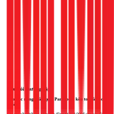
Gọi ngay 1Fix
Câu hỏi thường gặp
Sửa cục nóng máy lạnh Panasonic kêu to giá bao
nhiêu?
Chi phí sửa chữa tại 1Fix dao động từ 250.000đ cho các lỗi