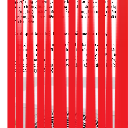
động, sự rung lắc liên tục có thể làm các ốc vít cố định cục
nóng vào tường hoặc sàn bị lỏng ra. Chân đế cao su (ron) bị
chai cứng hoặc mất đi cũng khiến cục nóng không còn được
chống rung tốt, tạo ra tiếng kêu "rè rè" rất khó chịu, đặc biệt
là vào ban đêm.
2. Cánh quạt tản nhiệt bám bẩn hoặc mất cân bằng
Cục nóng đặt ngoài trời nên rất dễ bị bụi bẩn, lá cây, thậm chí
là rác nilon bám vào lưới và cánh quạt. Lớp bụi bẩn dày đặc
làm quạt quay nặng hơn, mất cân bằng động, gây ra tiếng ồn
và gió rít. Trong một số trường hợp, cánh quạt có thể bị nứt,
vênh nhẹ do va đập cũng là nguyên nhân gây ra tiếng kêu bất
thường khi quay ở tốc độ cao.