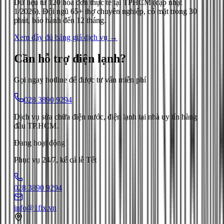
Dữ liệu từ
120
hóa đơn thực tế tại TPHCM (cập nhật
1/2026
). Đội ngũ 65+ thợ chuyên nghiệp, có mặt trong 30
phút, bảo hành đến 12 tháng.
Xem đầy đủ bảng giá dịch vụ →
Cần hỗ trợ
điện lạnh
?
Gọi ngay hotline để được tư vấn miễn phí
028 3890 9294
Dịch vụ sửa chữa điện nước, điện lạnh tại nhà uy tín hàng
đầu TP.HCM.
Đang hoạt động
Phục vụ 24/7, kể cả lễ Tết
028 3890 9294
info@1fix.vn