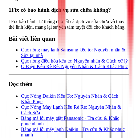
1Fix có bảo hành dịch vụ sửa chữa không?
1Fix bảo hành 12 tháng cho tất cả dịch vụ sửa chữa và thay
thế linh kiện, mang lại sự yên tâm tuyệt đối cho khách hàng.
Bài viết liên quan
Cục nóng máy lạnh Samsung kêu to: Nguyên nhân &
Sửa tại nhà
Cục nóng điều hòa kêu to: Nguyên nhân & Cách xử lý
Ổ Điện Kêu Rè Rè: Nguyên Nhân & Cách Khắc Phục
Đọc thêm
Cục Nóng Daikin Kêu To: Nguyên Nhân & Cách
Khắc Phục
Cục Nóng Máy Lạnh Kêu Rè Rè: Nguyên Nhân &
Cách Sửa
Bảng mã lỗi máy giặt Panasonic - Tra cứu & Khắc
phục nhanh
Bảng mã lỗi máy lạnh Daikin - Tra cứu & Khắc phục
nhanh