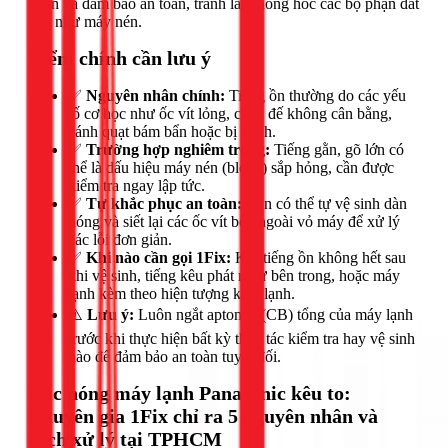
nhân và đảm bảo an toàn, tránh làm hỏng hóc các bộ phận đắt
tiền như máy nén.
Điểm chính cần lưu ý
✅
Nguyên nhân chính:
Tiếng ồn thường do các yếu
tố cơ học như ốc vít lỏng, chân đế không cân bằng,
cánh quạt bám bẩn hoặc bị vênh.
✅
Trường hợp nghiêm trọng:
Tiếng gằn, gõ lớn có
thể là dấu hiệu máy nén (block) sắp hỏng, cần được
kiểm tra ngay lập tức.
✅
Tự khắc phục an toàn:
Bạn có thể tự vệ sinh dàn
nóng và siết lại các ốc vít bên ngoài vỏ máy để xử lý
các lỗi đơn giản.
✅
Khi nào cần gọi 1Fix:
Khi tiếng ồn không hết sau
khi vệ sinh, tiếng kêu phát ra từ bên trong, hoặc máy
lạnh kèm theo hiện tượng kém lạnh.
⚠️
Lưu ý:
Luôn ngắt aptomat (CB) tổng của máy lạnh
trước khi thực hiện bất kỳ thao tác kiểm tra hay vệ sinh
nào để đảm bảo an toàn tuyệt đối.
Cục nóng máy lạnh Panasonic kêu to:
Chuyên gia 1Fix chỉ ra 5 nguyên nhân và
cách xử lý tại TPHCM