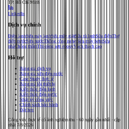
TP. Hồ Chí Minh
LinkedIn
Dịch vụ chính
Điện lạnh
Sửa máy lạnh
Sửa máy giặt
Sửa tủ lạnh
Sửa điện
Thợ
điện nước
Sửa nước
Thông cống nghẹt
Sửa máy bơm
Sửa
nhà
Chống thấm
Thi công sơn epoxy
Vách thạch cao
Hỗ trợ
Bảng giá dịch vụ
Bảng giá sửa điện nước
Case Study thực tế
Bảng mã lỗi thiết bị
Kiến thức điện lạnh
Kiến thức điện nước
Nhật ký công việc
Chính sách bảo hành
Đặt hẹn
Công việc thực tế có ảnh nghiệm thu
· 60 ngày gần nhất
· cập
nhật
7/8/2026