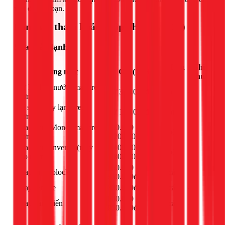
vấn đề cho bạn.
Bảng giá tham khảo (Cập nhật 03/2026)
Sửa máy lạnh
Đơn
Ghi
Hạng mục
Giá (VNĐ)
vị
chú
Xử lý chảy nước (máy treo
Từ 300.000đ
bộ
-
tường)
Vệ sinh máy lạnh treo
Từ 150.000đ
máy
-
tường
Sửa board Mono (máy treo
800.000 -
bộ
-
tường)
1.200.000đ
Sửa board Inverter (máy
1.400.000 -
bộ
-
treo tường)
1.800.000đ
650.000 -
Thay tụ đề block
cái
-
950.000đ
Thay remote
300.000đ
cái
-
600.000 -
Thay cảm biến
cái
-
950.000đ