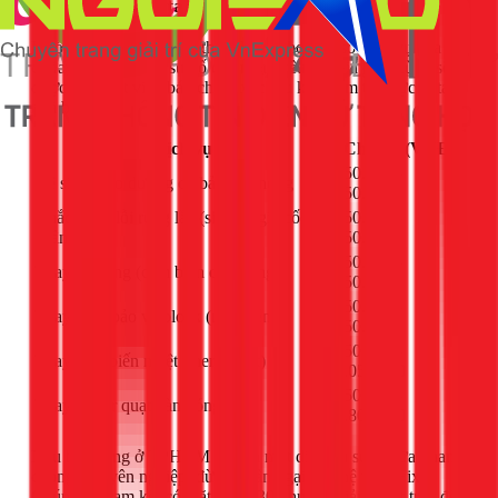
lạnh Panasonic tại 1Fix
Dưới đây là
giá dịch vụ
tham khảo cho một số dịch vụ sửa
chữa liên quan đến sự cố cục nóng kêu to. Giá cuối cùng sẽ
được kỹ thuật viên báo chính xác sau khi kiểm tra thực tế tại
nhà bạn.
Dịch vụ
Chi phí (VNĐ)
250.000 -
Vệ sinh, bảo dưỡng cơ bản cục nóng
350.000
Khắc phục lỗi rung lắc (siết ốc, gia cố
350.000 -
chân đế)
550.000
550.000 -
Thay sò nóng (cảm biến dàn nóng)
850.000
650.000 -
Thay rờ le bảo vệ block (máy nén)
850.000
750.000 -
Thay cảm biến nhiệt (thermostat)
1.050.000
950.000 -
Thay motor quạt dàn nóng
1.800.000
Nếu bạn đang ở TPHCM và cần một dịch vụ sửa chữa nhanh
chóng, chuyên nghiệp, đừng ngần ngại liên hệ với 1Fix.
Chúng tôi cam kết có mặt trong 30 phút để giải quyết triệt để