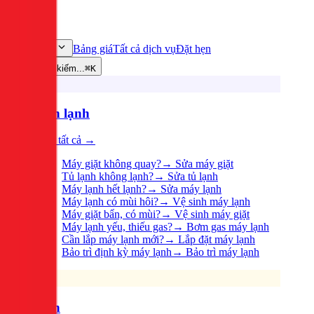
Bảng giá
Tất cả dịch vụ
Đặt hẹn
Dịch vụ
Tìm kiếm...
⌘K
Điện lạnh
Xem tất cả →
Máy giặt không quay?
→
Sửa máy giặt
Tủ lạnh không lạnh?
→
Sửa tủ lạnh
Máy lạnh hết lạnh?
→
Sửa máy lạnh
Máy lạnh có mùi hôi?
→
Vệ sinh máy lạnh
Máy giặt bẩn, có mùi?
→
Vệ sinh máy giặt
Máy lạnh yếu, thiếu gas?
→
Bơm gas máy lạnh
Cần lắp máy lạnh mới?
→
Lắp đặt máy lạnh
Bảo trì định kỳ máy lạnh
→
Bảo trì máy lạnh
Điện