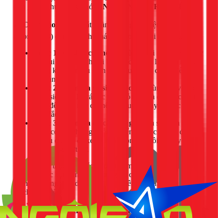
đơn giản. Nhưng hãy nhớ:
AN TOÀN LÀ TRÊN HẾT!
⚠️ Cảnh báo:
Luôn ngắt hoàn toàn nguồn điện (tắt
aptomat/CB) cung cấp cho máy lạnh trước khi bắt đầu.
Bước 1: Vệ sinh cục nóng:
Dùng chổi mềm hoặc máy
hút bụi để làm sạch bụi bẩn, lá cây trên lưới tản nhiệt.
Dùng khăn ẩm lau sạch cánh quạt (nếu có thể tiếp cận
an toàn).
Bước 2: Kiểm tra và siết lại ốc vít:
Dùng tua vít hoặc
cờ lê siết chặt lại các ốc vít ở vỏ máy và các ốc cố định
chân đế. Việc này có thể giải quyết ngay lập tức vấn đề
rung lắc.
Bước 3: Kiểm tra độ cân bằng:
Quan sát xem cục
nóng có bị nghiêng không. Kiểm tra các miếng đệm
cao su ở chân đế xem chúng còn đàn hồi tốt hay đã bị
chai cứng, nứt vỡ.
Nếu sau khi thực hiện các bước trên mà tiếng ồn vẫn không
hết, đó là lúc bạn cần đến sự trợ giúp của một chuyên gia.
Đừng cố gắng tháo dỡ các bộ phận bên trong nếu bạn không
có chuyên môn.
Bảng giá tham khảo dịch vụ sửa cục nóng máy