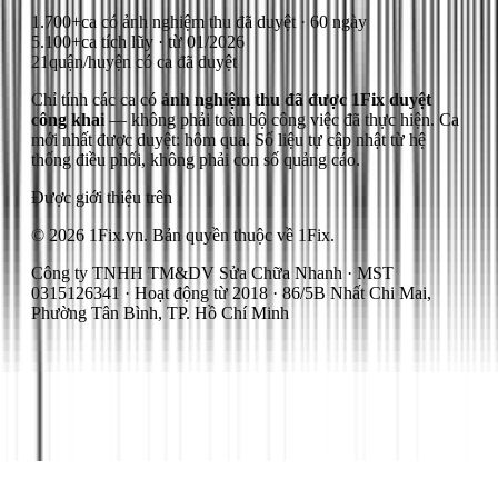
1.700+
ca có ảnh nghiệm thu đã duyệt · 60 ngày
5.100+
ca tích lũy · từ 01/2026
21
quận/huyện có ca đã duyệt
Chỉ tính các ca có
ảnh nghiệm thu đã được 1Fix duyệt
công khai
— không phải toàn bộ công việc đã thực hiện.
Ca
mới nhất được duyệt: hôm qua.
Số liệu tự cập nhật từ hệ
thống điều phối, không phải con số quảng cáo.
Được giới thiệu trên
© 2026 1Fix.vn. Bản quyền thuộc về 1Fix.
Công ty TNHH TM&DV Sửa Chữa Nhanh · MST
0315126341 · Hoạt động từ 2018 · 86/5B Nhất Chi Mai,
Phường Tân Bình, TP. Hồ Chí Minh