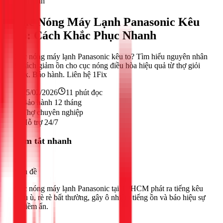
Điện lạnh
Cục Nóng Máy Lạnh Panasonic Kêu
To: Cách Khắc Phục Nhanh
Cục nóng máy lạnh Panasonic kêu to? Tìm hiểu nguyên nhân
& cách giảm ồn cho cục nóng điều hòa hiệu quả từ thợ giỏi
1Fix. Bảo hành. Liên hệ 1Fix
25/02/2026
11
phút đọc
Bảo hành 12 tháng
Thợ chuyên nghiệp
Hỗ trợ 24/7
Tóm tắt nhanh
Vấn đề
Cục nóng máy lạnh Panasonic tại TPHCM phát ra tiếng kêu
to, ù ù, rè rè bất thường, gây ô nhiễm tiếng ồn và báo hiệu sự
cố tiềm ẩn.