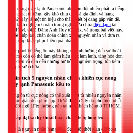
Cục nóng máy lạnh Panasonic nhà bạn đột nhiên phát ra tiếng
kêu to bất thường, gây khó chịu cho cả gia đình và hàng
xóm? Đây là một tín hiệu cho thấy thiết bị đang gặp vấn đề.
Với kinh nghiệm 6 năm trong nghề sửa chữa
điện lạnh
tại
TPHCM, tôi là Đặng Anh Huy từ 1Fix, và trong bài viết này,
tôi sẽ giúp bạn chẩn đoán chính xác nguyên nhân và đưa ra
giải pháp khắc phục hiệu quả nhất.
Việc phớt lờ tiếng ồn này không chỉ ảnh hưởng đến sự thoải
mái mà còn có thể làm giảm hiệu suất làm lạnh, tăng hóa đơn
tiền điện và dẫn đến những hư hỏng nghiêm trọng, tốn kém
chi phí sửa chữa.
Phân tích 5 nguyên nhân chính khiến cục nóng
máy lạnh Panasonic kêu to
Tiếng ồn từ cục nóng có thể xuất phát từ nhiều nguyên nhân,
từ đơn giản đến phức tạp. Dưới đây là 5 lý do phổ biến nhất
mà đội ngũ 1Fix thường gặp tại nhà khách hàng ở TPHCM.
1. Lắp đặt sai kỹ thuật hoặc chân đế bị lỏng lẻo
Đây là nguyên nhân hàng đầu. Sau một thời gian dài hoạt