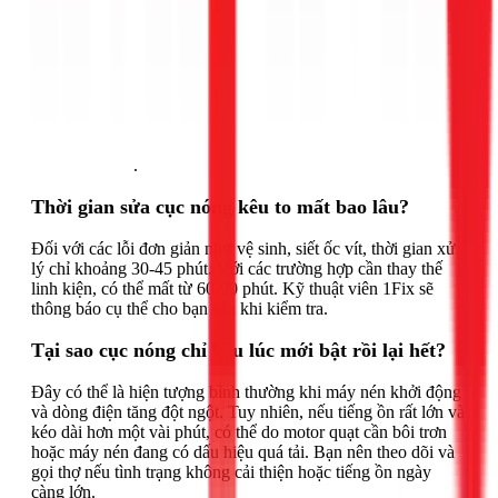
Gọi ngay 1Fix
.
Thời gian sửa cục nóng kêu to mất bao lâu?
Đối với các lỗi đơn giản như vệ sinh, siết ốc vít, thời gian xử
lý chỉ khoảng 30-45 phút. Với các trường hợp cần thay thế
linh kiện, có thể mất từ 60-90 phút. Kỹ thuật viên 1Fix sẽ
thông báo cụ thể cho bạn sau khi kiểm tra.
Tại sao cục nóng chỉ kêu lúc mới bật rồi lại hết?
Đây có thể là hiện tượng bình thường khi máy nén khởi động
và dòng điện tăng đột ngột. Tuy nhiên, nếu tiếng ồn rất lớn và
kéo dài hơn một vài phút, có thể do motor quạt cần bôi trơn
hoặc máy nén đang có dấu hiệu quá tải. Bạn nên theo dõi và
gọi thợ nếu tình trạng không cải thiện hoặc tiếng ồn ngày
càng lớn.