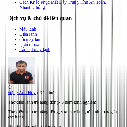
Cách Khắc Phục Mất Dây Trung Tính An Toàn,
Nhanh Chóng
Dịch vụ & chủ đề liên quan
Máy lạnh
Điện lạnh
dời máy lạnh
tụ điều hòa
Lắp đặt máy lạnh
Đặng Anh Huy
Xác thực
Thợ điện lạnh trẻ năng động
•
6
năm kinh nghiệm
Thợ điện lạnh trẻ năng động, sửa máy lạnh, tủ lạnh, máy giặt
các hãng
Daikin
Panasonic
LG
Samsung