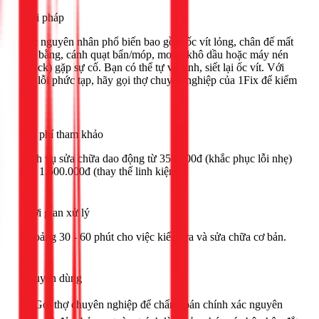
Giải pháp
Các nguyên nhân phổ biến bao gồm ốc vít lỏng, chân đế mất
cân bằng, cánh quạt bẩn/móp, motor khô dầu hoặc máy nén
(block) gặp sự cố. Bạn có thể tự vệ sinh, siết lại ốc vít. Với
các lỗi phức tạp, hãy gọi thợ chuyên nghiệp của 1Fix để kiểm
tra.
Chi phí tham khảo
Dịch vụ sửa chữa dao động từ 350.000đ (khắc phục lỗi nhẹ)
đến 1.500.000đ (thay thế linh kiện).
Thời gian xử lý
Khoảng 30 - 60 phút cho việc kiểm tra và sửa chữa cơ bản.
Khuyên dùng
🟢 Gọi thợ chuyên nghiệp để chẩn đoán chính xác nguyên