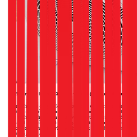
3. Motor quạt bị khô dầu hoặc vòng bi (bạc đạn) bị hỏng
Giống như mọi động cơ khác, motor quạt của cục nóng cần
được bôi trơn để hoạt động êm ái. Theo thời gian, lớp dầu bôi
trơn có thể bị khô, gây ra ma sát và tạo ra tiếng kêu "két két"
hoặc "rít rít". Nếu nặng hơn, vòng bi bên trong motor bị mòn
hoặc vỡ sẽ tạo ra tiếng "rào rào" hoặc "lộc cộc" rất lớn và cần
được thay thế ngay.