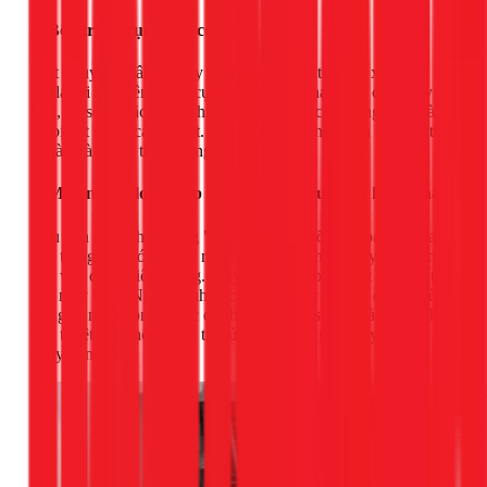
4. Bên trong cục nóng có vật lạ
Một nguyên nhân khá hy hữu nhưng vẫn thường xảy ra là có
vật lạ rơi vào bên trong cục nóng, chẳng hạn như cành cây
khô, đá sỏi, hoặc thậm chí là do thằn lằn, côn trùng chui vào
và bị kẹt trong cánh quạt. Khi quạt quay, nó sẽ va vào vật thể
lạ này và tạo ra tiếng động.
5. Máy nén (Block) gặp sự cố - Dấu hiệu nguy hiểm nhất
Nếu bạn nghe thấy tiếng "gằn" to, tiếng gõ kim loại phát ra từ
bên trong cục nóng, đây rất có thể là dấu hiệu máy nén đang
gặp vấn đề nghiêm trọng. Máy nén là bộ phận đắt tiền nhất
của máy lạnh. Nguyên nhân có thể do các chi tiết cơ khí bên
trong bị mòn, lỏng, hoặc do thừa/thiếu gas. Đây là trường hợp
bạn tuyệt đối không nên tự xử lý mà phải gọi ngay thợ
chuyên nghiệp.