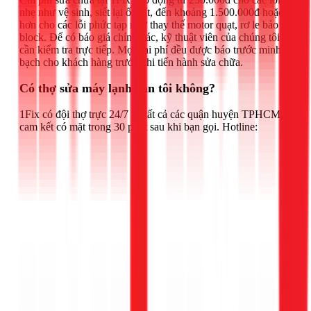
nhẹ như vệ sinh, siết lại ốc vít, đến khoảng 1.500.000đ hoặc
hơn cho các lỗi phức tạp như thay thế motor quạt, rơ le bảo vệ
block. Để có báo giá chính xác, kỹ thuật viên của chúng tôi
cần kiểm tra trực tiếp. Mọi chi phí đều được báo trước minh
bạch cho khách hàng trước khi tiến hành sửa chữa.
Có thợ sửa máy lạnh gần tôi không?
1Fix có đội thợ trực 24/7 tại tất cả các quận huyện TPHCM,
cam kết có mặt trong 30 phút sau khi bạn gọi. Hotline: