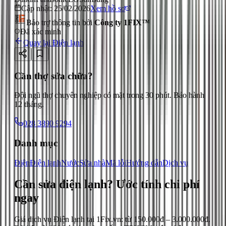
Cập nhật:
25/02/2026
Xem hồ sơ
Bảo trợ thông tin bởi
Công ty 1FIX™
Đã xác minh
Quay lại
Điện lạnh
Cần thợ sửa chữa?
Đội ngũ thợ chuyên nghiệp có mặt trong 30 phút. Bảo hành
12 tháng.
028 3890 9294
Danh mục
Điện
Điện lạnh
Nước
Sửa nhà
Mã lỗi
Hướng dẫn
Dịch vụ
Cần sửa điện lạnh?
Ước tính chi phí
ngay
Giá dịch vụ
Điện lạnh
tại 1Fix.vn: từ
150.000đ
–
3.000.000đ
.