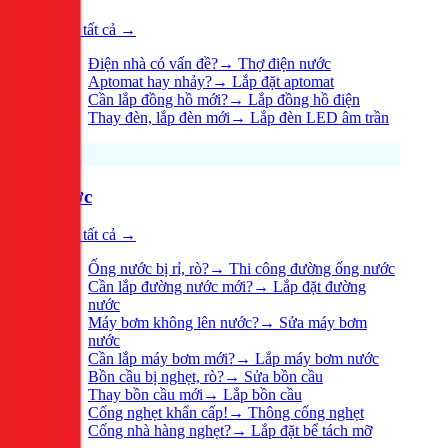
Xem tất cả →
Điện nhà có vấn đề?
→
Thợ điện nước
Aptomat hay nhảy?
→
Lắp đặt aptomat
Cần lắp đồng hồ mới?
→
Lắp đồng hồ điện
Thay đèn, lắp đèn mới
→
Lắp đèn LED âm trần
Nước
Xem tất cả →
Ống nước bị rỉ, rò?
→
Thi công đường ống nước
Cần lắp đường nước mới?
→
Lắp đặt đường
nước
Máy bơm không lên nước?
→
Sửa máy bơm
nước
Cần lắp máy bơm mới?
→
Lắp máy bơm nước
Bồn cầu bị nghẹt, rò?
→
Sửa bồn cầu
Thay bồn cầu mới
→
Lắp bồn cầu
Cống nghẹt khẩn cấp!
→
Thông cống nghẹt
Cống nhà hàng nghẹt?
→
Lắp đặt bể tách mỡ