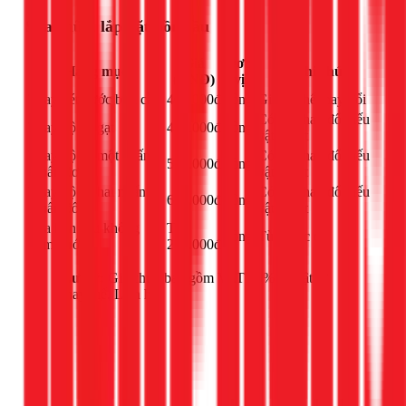
Sửa chữa, lắp đặt bồn cầu
Giá
Đơn
Hạng mục
Ghi chú
(VNĐ)
vị
Thay két nước bồn cầu
400.000đ
công
Giá có thể thay đổi
Có thể thay đổi nếu
Thay bộ xả gạt
450.000đ
công
vật tư tốt
Thay bộ xả một nhấn
Có thể thay đổi nếu
550.000đ
công
(nhấn đơn)
vật tư tốt
Thay bộ xả hai nhấn
Có thể thay đổi nếu
650.000đ
công
(nhấn đôi)
vật tư tốt
Sửa bồn cầu không
Từ
công
Tùy mức độ
bơm nước
250.000đ
Lưu ý:
Giá chưa bao gồm VAT 10% và vật tư
thay thế. Liên hệ