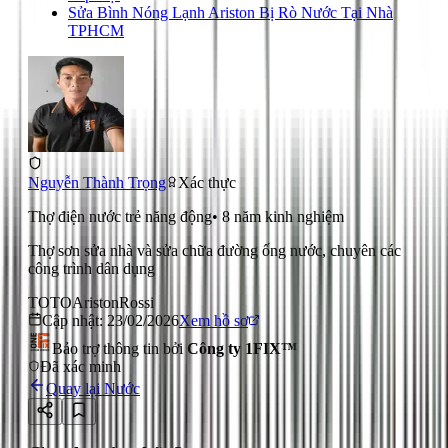
Sửa Bình Nóng Lạnh Ariston Bị Rò Nước Tại Nhà
TPHCM
Nguyễn Thành Trọng
Xác thực
Thợ điện nước trẻ năng động
•
8
năm kinh nghiệm
Thợ sơn sửa nhà và sửa chữa đường ống nước, chuyên các
công trình dân dụng
TOTO
Ariston
Rossi
Cập nhật:
23/02/2026
Xem hồ sơ
Bảo trợ thông tin bởi
Công ty 1FIX™
Đã xác minh
Quay lại
Nước