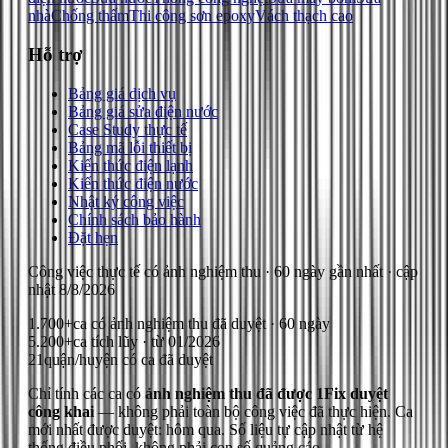
nhà
Chống thấm
Thi công sơn epoxy
Vách thạch cao
Hỗ trợ
Bảng giá dịch vụ
Bảng giá sửa điện nước
Case Study thực tế
Bảng mã lỗi thiết bị
Kiến thức điện lạnh
Kiến thức điện nước
Nhật ký công việc
Chính sách bảo hành
Đặt hẹn
Công việc thực tế có ảnh nghiệm thu
· 60 ngày gần nhất
· cập
nhật
8/8/2026
1.700+
ca có ảnh nghiệm thu đã duyệt · 60 ngày
5.200+
ca tích lũy · từ 01/2026
21
quận/huyện có ca đã duyệt
Chỉ tính các ca có
ảnh nghiệm thu đã được 1Fix duyệt
công khai
— không phải toàn bộ công việc đã thực hiện.
Ca
mới nhất được duyệt: hôm qua.
Số liệu tự cập nhật từ hệ
thống điều phối, không phải con số quảng cáo.