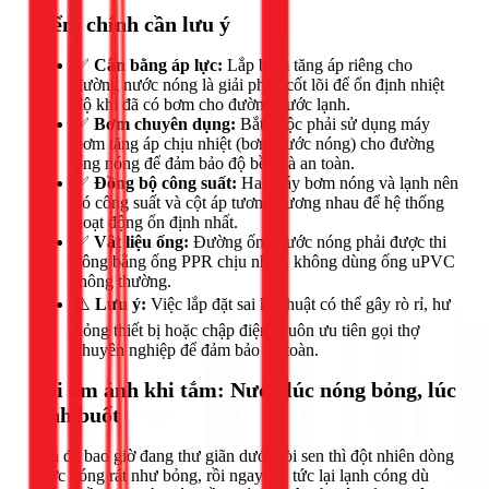
Điểm chính cần lưu ý
✅
Cân bằng áp lực:
Lắp bơm tăng áp riêng cho
đường nước nóng là giải pháp cốt lõi để ổn định nhiệt
độ khi đã có bơm cho đường nước lạnh.
✅
Bơm chuyên dụng:
Bắt buộc phải sử dụng máy
bơm tăng áp chịu nhiệt (bơm nước nóng) cho đường
ống nóng để đảm bảo độ bền và an toàn.
✅
Đồng bộ công suất:
Hai máy bơm nóng và lạnh nên
có công suất và cột áp tương đương nhau để hệ thống
hoạt động ổn định nhất.
✅
Vật liệu ống:
Đường ống nước nóng phải được thi
công bằng ống PPR chịu nhiệt, không dùng ống uPVC
thông thường.
⚠️
Lưu ý:
Việc lắp đặt sai kỹ thuật có thể gây rò rỉ, hư
hỏng thiết bị hoặc chập điện. Luôn ưu tiên gọi thợ
chuyên nghiệp để đảm bảo an toàn.
Nỗi ám ảnh khi tắm: Nước lúc nóng bỏng, lúc
lạnh buốt
Bạn đã bao giờ đang thư giãn dưới vòi sen thì đột nhiên dòng
nước nóng rát như bỏng, rồi ngay lập tức lại lạnh cóng dù