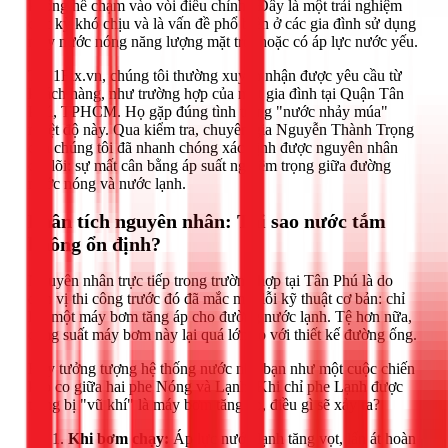
không hề chạm vào vòi điều chỉnh? Đây là một trải nghiệm
cực kỳ khó chịu và là vấn đề phổ biến ở các gia đình sử dụng
máy nước nóng năng lượng mặt trời hoặc có áp lực nước yếu.
Tại 1Fix.vn, chúng tôi thường xuyên nhận được yêu cầu từ
khách hàng, như trường hợp của một gia đình tại Quận Tân
Phú, TPHCM. Họ gặp đúng tình trạng "nước nhảy múa"
nhiệt độ này. Qua kiểm tra, chuyên gia Nguyễn Thành Trọng
của chúng tôi đã nhanh chóng xác định được nguyên nhân
cốt lõi: sự mất cân bằng áp suất nghiêm trọng giữa đường
nước nóng và nước lạnh.
Phân tích nguyên nhân: Tại sao nước tắm
không ổn định?
Nguyên nhân trực tiếp trong trường hợp tại Tân Phú là do
đơn vị thi công trước đó đã mắc một lỗi kỹ thuật cơ bản: chỉ
lắp một máy bơm tăng áp cho đường nước lạnh. Tệ hơn nữa,
công suất máy bơm này lại quá lớn so với thiết kế đường ống.
Hãy tưởng tượng hệ thống nước nhà bạn như một cuộc chiến
kéo co giữa hai phe Nóng và Lạnh. Khi chỉ phe Lạnh được
trang bị "vũ khí" là máy bơm tăng áp, điều gì sẽ xảy ra?
Khi bơm chạy:
Áp lực nước lạnh tăng vọt, lấn át hoàn