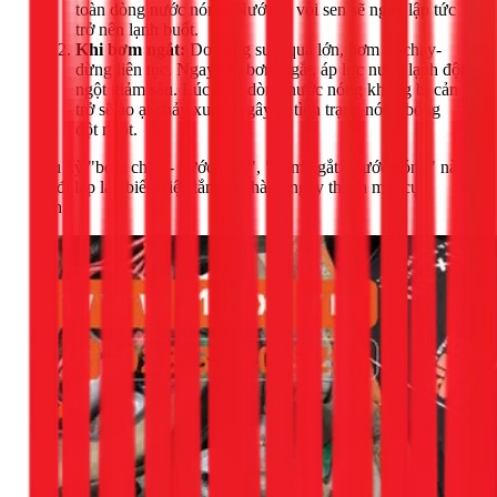
toàn dòng nước nóng. Nước ra vòi sen sẽ ngay lập tức
trở nên lạnh buốt.
Khi bơm ngắt:
Do công suất quá lớn, bơm sẽ chạy-
dừng liên tục. Ngay khi bơm ngắt, áp lực nước lạnh đột
ngột giảm sâu. Lúc này, dòng nước nóng không bị cản
trở sẽ ào ạt chảy xuống, gây ra tình trạng nóng bỏng
đột ngột.
Chu kỳ "bơm chạy - nước lạnh", "bơm ngắt - nước nóng" này
lặp đi lặp lại, biến việc tắm rửa hàng ngày thành một cực
hình.