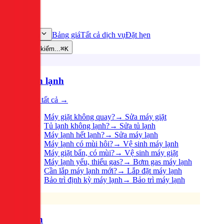
Bảng giá
Tất cả dịch vụ
Đặt hẹn
Dịch vụ
Tìm kiếm...
⌘K
Điện lạnh
Xem tất cả →
Máy giặt không quay?
→
Sửa máy giặt
Tủ lạnh không lạnh?
→
Sửa tủ lạnh
Máy lạnh hết lạnh?
→
Sửa máy lạnh
Máy lạnh có mùi hôi?
→
Vệ sinh máy lạnh
Máy giặt bẩn, có mùi?
→
Vệ sinh máy giặt
Máy lạnh yếu, thiếu gas?
→
Bơm gas máy lạnh
Cần lắp máy lạnh mới?
→
Lắp đặt máy lạnh
Bảo trì định kỳ máy lạnh
→
Bảo trì máy lạnh
Điện