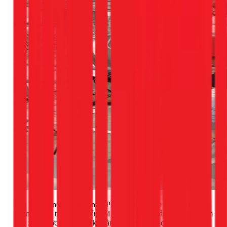
Sau khi kết nối đường ống PPR vào máy bơm chịu nhiệt,
chúng tôi sẽ tiến hành đấu nối điện an toàn, đảm bảo các điểm
tiếp xúc được cách điện kỹ càng, chống chập cháy, đặc biệt