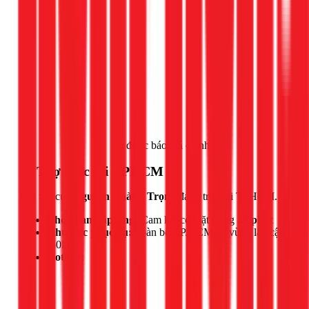
Gọi ngay 1Fix
để được báo giá chính xác.
📍 Thợ trực tại TPHCM
Đội thợ của
Nguyễn Thành Trọng
đang trực tại TPHCM.
Thời gian đáp ứng:
Cam kết có mặt trong
30 phút
Khu vực phục vụ:
Toàn bộ TP.HCM và vùng lân cận
(50km)
Hotline: