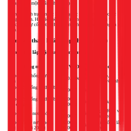
Thay bộ xả một nhấn (nhấn đơn)
550.000
Đừng để tình trạng nước lúc nóng lúc lạnh làm phiền cuộc
sống của bạn. Hãy liên hệ với 1Fix.vn để được tư vấn và
khắc phục sự cố một cách chuyên nghiệp, nhanh chóng và an
toàn.
Bảng giá tham khảo (Cập nhật 03/2026)
Sửa chữa, lắp đặt đường ống nước
Đơn
Hạng mục
Giá (VNĐ)
Ghi chú
vị
Lắp đặt hệ thống nước
Ống cấp, xả,
1.400.000đ
công
nhà vệ sinh
thiết bị vệ sinh
Lắp đường ống và thiết bị
200.000đ
công
-
rửa nhà bếp
Lắp đường ống và thiết bị
200.000 -
công
Tùy độ khó
gia dụng
600.000đ
Từ
Ống PPR tới vị
Lắp đặt ống nước nóng
công
200.000đ
trí thiết bị
Lắp đặt máy nước nóng
300.000 -
Kết nối ống, lắp
công
mặt trời dưới 200 lít
500.000đ
đặt máy