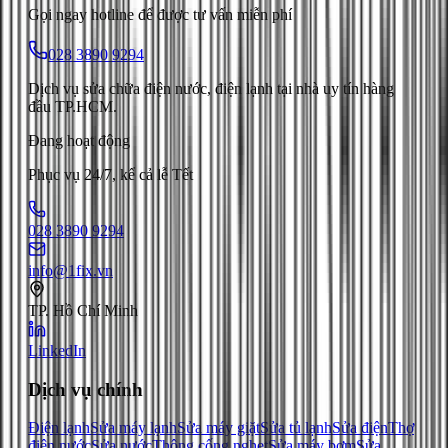
Gọi ngay hotline để được tư vấn miễn phí
028 3890 9294
Dịch vụ sửa chữa điện nước, điện lạnh tại nhà uy tín hàng
đầu TP.HCM.
Đang hoạt động
Phục vụ 24/7, kể cả lễ Tết
028 3890 9294
info@1fix.vn
TP. Hồ Chí Minh
LinkedIn
Dịch vụ chính
Điện lạnh
Sửa máy lạnh
Sửa máy giặt
Sửa tủ lạnh
Sửa điện
Thợ
điện nước
Sửa nước
Thông cống nghẹt
Sửa máy bơm
Sửa