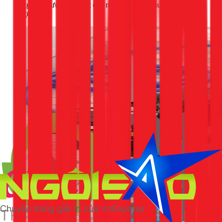
trong môi trường ẩm ướt của nhà tắm hoặc khu vực sân
thượng.