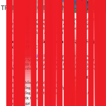
Kết quả sau khi hoàn thành, gia đình tại Tân Phú đã có thể
tận hưởng dòng nước với nhiệt độ ổn định, dễ dàng điều
chỉnh. Áp lực nước mạnh đều ở cả hai bên nóng và lạnh,
mang lại sự thoải mái và an toàn tuyệt đối.
Bảng giá tham khảo dịch vụ lắp đặt thiết bị
nước tại TPHCM
Lưu ý:
xem bảng giá
dưới đây là chi phí nhân công tham
khảo cho các hạng mục lắp đặt cơ bản, chưa bao gồm vật tư.
Chi phí lắp đặt bơm tăng áp sẽ được báo giá chính xác sau
khi kỹ thuật viên của chúng tôi khảo sát thực tế tại nhà bạn.
Dịch vụ
Đơn giá (VNĐ)
Lắp đặt hệ thống nước nhà vệ sinh
1.400.000
Lắp đường ống và thiết bị rửa nhà bếp
200.000
Lắp đường ống và thiết bị gia dụng
200.000 - 600.000
Thay két nước bồn cầu
400.000
Thay bộ xả gạt
450.000