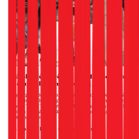
Giải pháp từ chuyên gia 1Fix: Lắp bơm tăng
áp chuyên dụng cho nước nóng
Để giải quyết triệt để vấn đề, không có cách nào khác ngoài
việc "cân bằng lực lượng" cho cả hai phe. Giải pháp mà anh
Nguyễn Thành Trọng đưa ra và đã thi công thành công là lắp
đặt thêm một máy bơm tăng áp thứ hai, chuyên dụng cho
đường nước nóng.
Tại sao phải là bơm tăng áp chịu nhiệt?