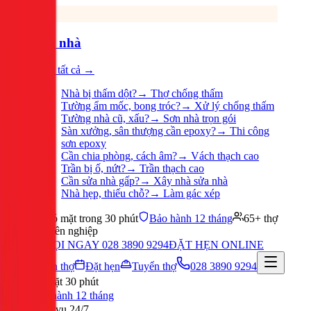
Sửa nhà
Xem tất cả →
Nhà bị thấm dột?
→
Thợ chống thấm
Tường ẩm mốc, bong tróc?
→
Xử lý chống thấm
Tường nhà cũ, xấu?
→
Sơn nhà trọn gói
Sàn xưởng, sân thượng cần epoxy?
→
Thi công
sơn epoxy
Cần chia phòng, cách âm?
→
Vách thạch cao
Trần bị ố, nứt?
→
Trần thạch cao
Cần sửa nhà gấp?
→
Xây nhà sửa nhà
Nhà hẹp, thiếu chỗ?
→
Làm gác xép
Có mặt trong 30 phút
Bảo hành 12 tháng
65+ thợ
chuyên nghiệp
GỌI NGAY 028 3890 9294
ĐẶT HẸN ONLINE
Tuyển thợ
Đặt hẹn
Tuyển thợ
028 3890 9294
Có mặt 30 phút
Bảo hành 12 tháng
Phục vụ 24/7