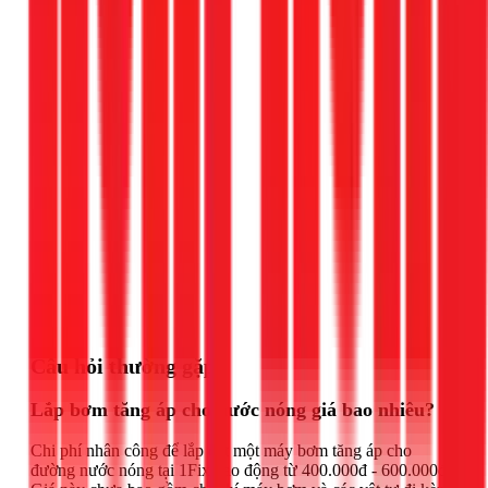
Gọi ngay 1Fix
Câu hỏi thường gặp
Lắp bơm tăng áp cho nước nóng giá bao nhiêu?
Chi phí nhân công để lắp đặt một máy bơm tăng áp cho
đường nước nóng tại 1Fix dao động từ 400.000đ - 600.000đ.