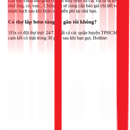
Giá này chưa bao gồm chi phí máy bơm và các vật tư đi kèm
như ống, co, van... Chúng tôi sẽ cung cấp báo giá chi tiết và
minh bạch sau khi khảo sát miễn phí tại nhà bạn.
Có thợ lắp bơm tăng áp gần tôi không?
1Fix có đội thợ trực 24/7 tại tất cả các quận huyện TPHCM,
cam kết có mặt trong 30 phút sau khi bạn gọi. Hotline: