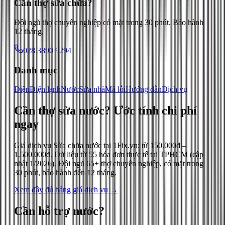
Cần thợ sửa chữa?
Đội ngũ thợ chuyên nghiệp có mặt trong 30 phút. Bảo hành
12 tháng.
028 3890 9294
Danh mục
Điện
Điện lạnh
Nước
Sửa nhà
Mã lỗi
Hướng dẫn
Dịch vụ
Cần thợ sửa nước?
Ước tính chi phí
ngay
Giá dịch vụ
Sửa chữa nước
tại 1Fix.vn: từ
150.000đ
–
1.500.000đ
. Dữ liệu từ
55
hóa đơn thực tế tại TPHCM (cập
nhật
1/2026
). Đội ngũ 65+ thợ chuyên nghiệp, có mặt trong
30 phút, bảo hành đến 12 tháng.
Xem đầy đủ bảng giá dịch vụ →
Cần hỗ trợ
nước
?