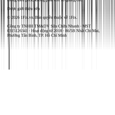
Được giới thiệu trên
© 2026 1Fix.vn. Bản quyền thuộc về 1Fix.
Công ty TNHH TM&DV Sửa Chữa Nhanh · MST
0315126341 · Hoạt động từ 2018 · 86/5B Nhất Chi Mai,
Phường Tân Bình, TP. Hồ Chí Minh