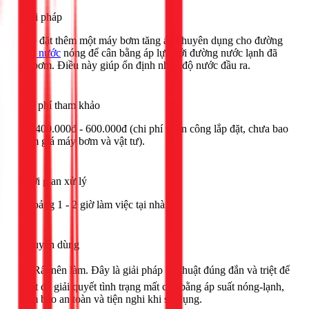
Giải pháp
Lắp đặt thêm một máy bơm tăng áp chuyên dụng cho đường
ống nước
nóng để cân bằng áp lực với đường nước lạnh đã
có bơm. Điều này giúp ổn định nhiệt độ nước đầu ra.
Chi phí tham khảo
Từ 400.000đ - 600.000đ (chi phí nhân công lắp đặt, chưa bao
gồm giá máy bơm và vật tư).
Thời gian xử lý
Khoảng 1 - 2 giờ làm việc tại nhà.
Khuyên dùng
🟢 Rất nên làm. Đây là giải pháp kỹ thuật đúng đắn và triệt để
nhất để giải quyết tình trạng mất cân bằng áp suất nóng-lạnh,
đảm bảo an toàn và tiện nghi khi sử dụng.