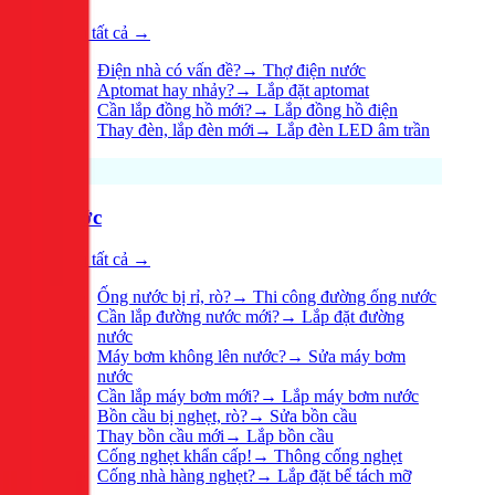
Xem tất cả →
Điện nhà có vấn đề?
→
Thợ điện nước
Aptomat hay nhảy?
→
Lắp đặt aptomat
Cần lắp đồng hồ mới?
→
Lắp đồng hồ điện
Thay đèn, lắp đèn mới
→
Lắp đèn LED âm trần
Nước
Xem tất cả →
Ống nước bị rỉ, rò?
→
Thi công đường ống nước
Cần lắp đường nước mới?
→
Lắp đặt đường
nước
Máy bơm không lên nước?
→
Sửa máy bơm
nước
Cần lắp máy bơm mới?
→
Lắp máy bơm nước
Bồn cầu bị nghẹt, rò?
→
Sửa bồn cầu
Thay bồn cầu mới
→
Lắp bồn cầu
Cống nghẹt khẩn cấp!
→
Thông cống nghẹt
Cống nhà hàng nghẹt?
→
Lắp đặt bể tách mỡ