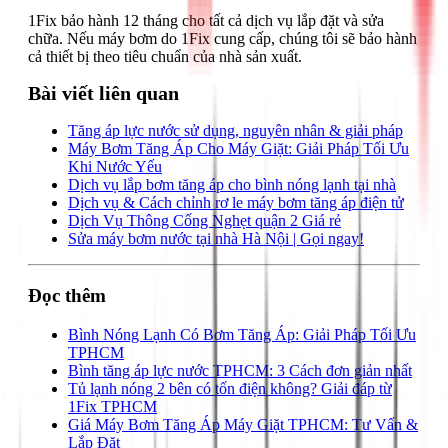
1Fix bảo hành 12 tháng cho tất cả dịch vụ lắp đặt và sửa
chữa. Nếu máy bơm do 1Fix cung cấp, chúng tôi sẽ bảo hành
cả thiết bị theo tiêu chuẩn của nhà sản xuất.
Bài viết liên quan
Tăng áp lực nước sử dụng, nguyên nhân & giải pháp
Máy Bơm Tăng Áp Cho Máy Giặt: Giải Pháp Tối Ưu
Khi Nước Yếu
Dịch vụ lắp bơm tăng áp cho bình nóng lạnh tại nhà
Dịch vụ & Cách chỉnh rơ le máy bơm tăng áp điện tử
Dịch Vụ Thông Cống Nghẹt quận 2 Giá rẻ
Sửa máy bơm nước tại nhà Hà Nội | Gọi ngay!
Đọc thêm
Bình Nóng Lạnh Có Bơm Tăng Áp: Giải Pháp Tối Ưu
TPHCM
Bình tăng áp lực nước TPHCM: 3 Cách đơn giản nhất
Tủ lạnh nóng 2 bên có tốn điện không? Giải đáp từ
1Fix TPHCM
Giá Máy Bơm Tăng Áp Máy Giặt TPHCM: Tư Vấn &
Lắp Đặt