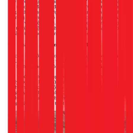
Đây là yếu tố cực kỳ quan trọng. Nước từ máy năng lượng
mặt trời có thể đạt nhiệt độ rất cao (70-80°C). Một máy bơm
tăng áp thông thường được thiết kế cho nước lạnh sẽ nhanh
chóng bị hư hỏng các bộ phận như phớt, cánh quạt, rơ-le khi
tiếp xúc với nhiệt độ này. Bơm tăng áp cho nước nóng được
chế tạo từ vật liệu chịu nhiệt đặc biệt, đảm bảo hoạt động bền
bỉ và an toàn trong môi trường nhiệt độ cao.
Kỹ thuật lắp đặt đúng chuẩn tại 1Fix
Việc lắp đặt không chỉ đơn giản là gắn máy bơm vào đường
ống. Nó đòi hỏi kỹ thuật và sự am hiểu về vật liệu để đảm
bảo hệ thống không bị rò rỉ và hoạt động hiệu quả.
Đối với đường nước nóng, việc sử dụng ống nhựa PPR
(Polypropylene Random) chịu nhiệt là bắt buộc. Loại ống này
có thể chịu được nhiệt độ cao và áp suất lớn mà không bị biến
dạng hay rò rỉ như ống uPVC thông thường. Thợ của 1Fix sẽ
sử dụng máy hàn nhiệt chuyên dụng để tạo ra các mối nối
đồng nhất, chắc chắn và tuyệt đối kín nước.