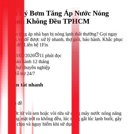
Nước
Xử Lý Bơm Tăng Áp Nước Nóng
Lạnh Không Đều TPHCM
Bơm tăng áp nhà bạn bị nóng lạnh thất thường? Gọi ngay
1Fix.vn để được xử lý nhanh, thợ giỏi, bảo hành. Khắc phục
triệt để! Liên hệ 1Fix
23/02/2026
11
phút đọc
Bảo hành 12 tháng
Thợ chuyên nghiệp
Hỗ trợ 24/7
Tóm tắt nhanh
Vấn đề
Nước từ vòi sen hoặc vòi rửa sử dụng máy nước nóng năng
lượng mặt trời ra không đều, lúc nóng gắt lúc lạnh buốt, gây
khó chịu và nguy hiểm khi sử dụng.