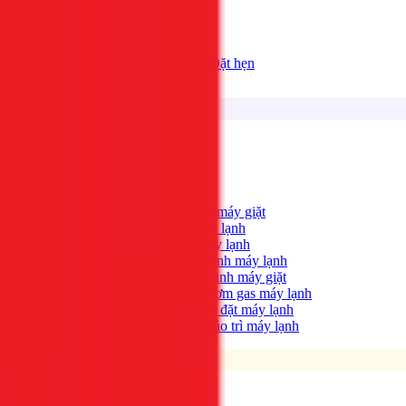
Bảng giá
Tất cả dịch vụ
Đặt hẹn
Dịch vụ
Tìm kiếm...
⌘K
Điện lạnh
Xem tất cả →
Máy giặt không quay?
→
Sửa máy giặt
Tủ lạnh không lạnh?
→
Sửa tủ lạnh
Máy lạnh hết lạnh?
→
Sửa máy lạnh
Máy lạnh có mùi hôi?
→
Vệ sinh máy lạnh
Máy giặt bẩn, có mùi?
→
Vệ sinh máy giặt
Máy lạnh yếu, thiếu gas?
→
Bơm gas máy lạnh
Cần lắp máy lạnh mới?
→
Lắp đặt máy lạnh
Bảo trì định kỳ máy lạnh
→
Bảo trì máy lạnh
Điện