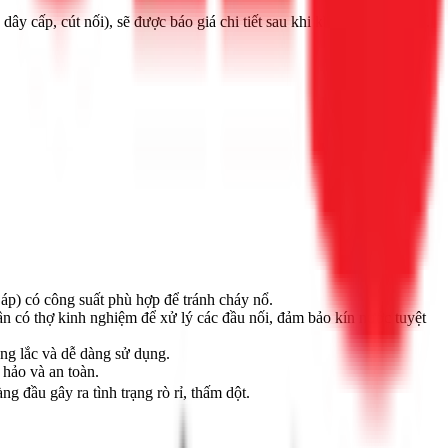
y cấp, cút nối), sẽ được báo giá chi tiết sau khi khảo sát miễn phí.
áp) có công suất phù hợp để tránh cháy nổ.
n có thợ kinh nghiệm để xử lý các đầu nối, đảm bảo kín nước tuyệt
ng lắc và dễ dàng sử dụng.
 hảo và an toàn.
 đầu gây ra tình trạng rò rỉ, thấm dột.