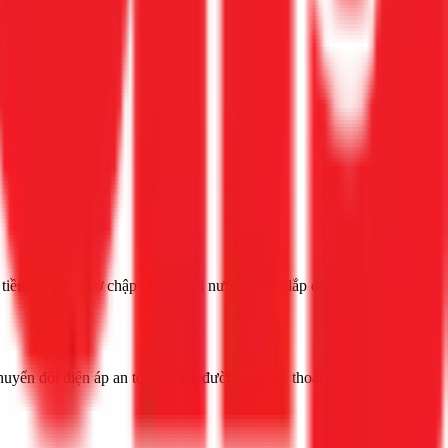
ềm ẩn nguy cơ chập cháy, rò rỉ nước nếu tự lắp đặt sai kỹ thuật.
uyển đổi điện áp an toàn, đi lại đường cấp và thoát nước chính xác.