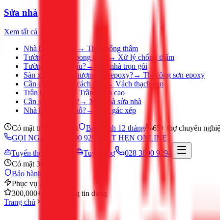
Sửa nhà
Xem tất cả →
Nhà bị thấm dột?
→
Thợ chống thấm
Tường ẩm mốc, bong tróc?
→
Xử lý chống thấm
Tường nhà cũ, xấu?
→
Sơn nhà trọn gói
Sàn xưởng, sân thượng cần epoxy?
→
Thi công sơn epoxy
Cần chia phòng, cách âm?
→
Vách thạch cao
Trần bị ố, nứt?
→
Trần thạch cao
Cần sửa nhà gấp?
→
Xây nhà sửa nhà
Nhà hẹp, thiếu chỗ?
→
Làm gác xép
Có mặt trong 30 phút
Bảo hành 12 tháng
65+ thợ chuyên nghi
GỌI NGAY 028 3890 9294
ĐẶT HẸN ONLINE
Tuyển thợ
Đặt hẹn
Tuyển thợ
028 3890 9294
Có mặt 30 phút
Bảo hành 12 tháng
Phục vụ 24/7
300,000+ khách hàng tin dùng
Trang chủ
Sửa nhà