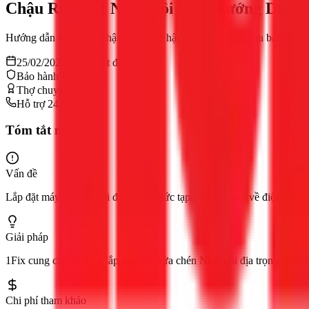
Chậu Rửa Bát Nhật Nội Địa: Hướng Dẫn L
Hướng dẫn tự lắp đặt chậu rửa bát Nhật nội địa và máy rửa bát Nhật c
25/02/2026
11
phút đọc
Bảo hành 12 tháng
Thợ chuyên nghiệp
Hỗ trợ 24/7
Tóm tắt nhanh
Vấn đề
Lắp đặt máy rửa bát nội địa Nhật phức tạp do khác biệt về điện áp (1
Giải pháp
1Fix cung cấp dịch vụ lắp đặt máy rửa chén Nhật nội địa trọn gói tại
Chi phí tham khảo