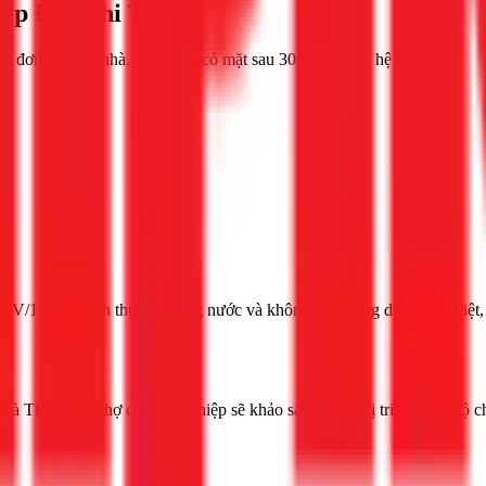
ắp Đặt Chi Tiết
ũ đơn giản tại nhà. Thợ giỏi, có mặt sau 30 phút. Liên hệ 1Fix
00V/110V), kích thước đường nước và không có hướng dẫn tiếng Việt, ti
 nhà TPHCM. Thợ chuyên nghiệp sẽ khảo sát, tư vấn vị trí, lắp đặt bộ ch