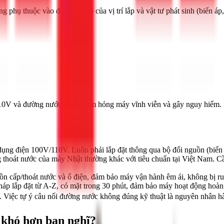
ụ thuộc vào độ phức tạp của vị trí lắp và vật tư phát sinh (biến áp, dâ
110V và đường nước có thể làm hỏng máy vĩnh viễn và gây nguy hiểm.
dụng điện 100V/110V. Luôn phải lắp đặt thông qua bộ đổi nguồn (biến 
thoát nước của máy Nhật thường khác với tiêu chuẩn tại Việt Nam. Cầ
ồn cấp/thoát nước và ổ điện, đảm bảo máy vận hành êm ái, không bị ru
háp lắp đặt từ A-Z, có mặt trong 30 phút, đảm bảo máy hoạt động hoàn
Việc tự ý câu nối đường nước không đúng kỹ thuật là nguyên nhân hàng
i khó hơn bạn nghĩ?