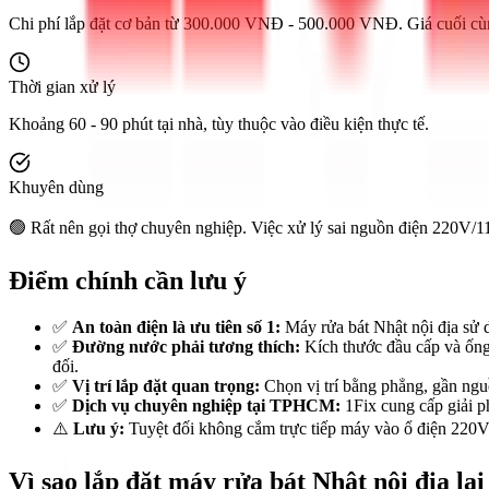
Chi phí lắp đặt cơ bản từ 300.000 VNĐ - 500.000 VNĐ. Giá cuối cùng ph
Thời gian xử lý
Khoảng 60 - 90 phút tại nhà, tùy thuộc vào điều kiện thực tế.
Khuyên dùng
🟢 Rất nên gọi thợ chuyên nghiệp. Việc xử lý sai nguồn điện 220V/
Điểm chính cần lưu ý
✅
An toàn điện là ưu tiên số 1:
Máy rửa bát Nhật nội địa sử 
✅
Đường nước phải tương thích:
Kích thước đầu cấp và ống 
đối.
✅
Vị trí lắp đặt quan trọng:
Chọn vị trí bằng phẳng, gần ngu
✅
Dịch vụ chuyên nghiệp tại TPHCM:
1Fix cung cấp giải p
⚠️
Lưu ý:
Tuyệt đối không cắm trực tiếp máy vào ổ điện 220V. 
Vì sao lắp đặt máy rửa bát Nhật nội địa lạ