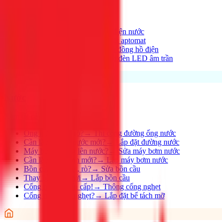
Xem tất cả →
Điện nhà có vấn đề?
→
Thợ điện nước
Aptomat hay nhảy?
→
Lắp đặt aptomat
Cần lắp đồng hồ mới?
→
Lắp đồng hồ điện
Thay đèn, lắp đèn mới
→
Lắp đèn LED âm trần
Nước
Xem tất cả →
Ống nước bị rỉ, rò?
→
Thi công đường ống nước
Cần lắp đường nước mới?
→
Lắp đặt đường nước
Máy bơm không lên nước?
→
Sửa máy bơm nước
Cần lắp máy bơm mới?
→
Lắp máy bơm nước
Bồn cầu bị nghẹt, rò?
→
Sửa bồn cầu
Thay bồn cầu mới
→
Lắp bồn cầu
Cống nghẹt khẩn cấp!
→
Thông cống nghẹt
Cống nhà hàng nghẹt?
→
Lắp đặt bể tách mỡ