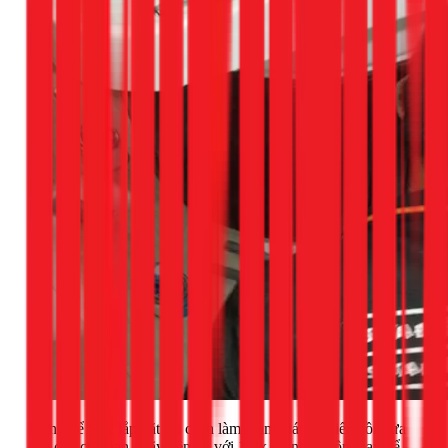
Đừng để việc lắp đặt sai cách làm giảm giá trị chiếc bồn rửa
cao cấp của bạn. Hãy liên hệ với 1Fix.vn ngay hôm nay để