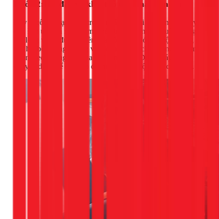
Bước 2: Đo đạc và khoét lỗ trên mặt bàn bếp
Đây là công đoạn quan trọng nhất, đòi hỏi sự chính xác tuyệt
đối. Đặt úp bồn rửa lên mặt bàn tại vị trí mong muốn, dùng
bút lông vẽ lại đường viền của bồn. Sau đó, vẽ một đường cắt
thứ hai bên trong đường viền đầu tiên, cách khoảng 1-2 cm
(tuân theo hướng dẫn của nhà sản xuất). Dùng máy cắt
chuyên dụng để cắt theo đường thứ hai một cách cẩn thận.