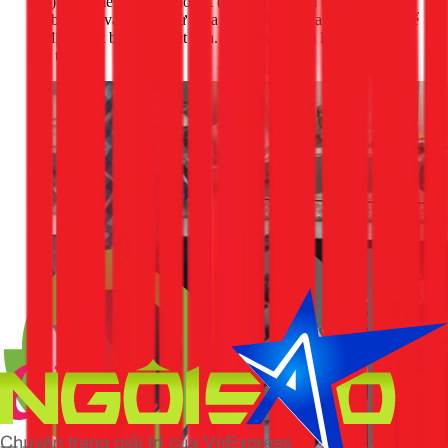
bàn) hoặc mép trên của lỗ cắt (đối với bồn âm bàn). Cẩn thận
đặt bồn rửa vào vị trí. Từ phía dưới, lắp các đai kẹp đi kèm để
cố định chặt bồn vào mặt bàn. Dùng khăn ẩm lau sạch phần
keo thừa.