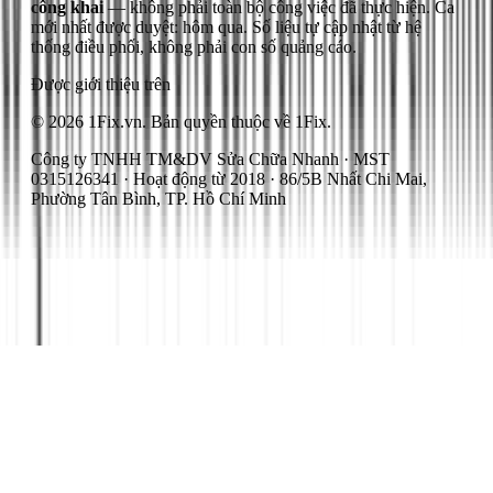
công khai
— không phải toàn bộ công việc đã thực hiện.
Ca
mới nhất được duyệt: hôm qua.
Số liệu tự cập nhật từ hệ
thống điều phối, không phải con số quảng cáo.
Được giới thiệu trên
© 2026 1Fix.vn. Bản quyền thuộc về 1Fix.
Công ty TNHH TM&DV Sửa Chữa Nhanh · MST
0315126341 · Hoạt động từ 2018 · 86/5B Nhất Chi Mai,
Phường Tân Bình, TP. Hồ Chí Minh