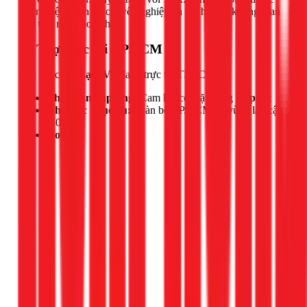
trải nghiệm dịch vụ chuyên nghiệp và tận hưởng không gian
bếp tiện nghi, hoàn hảo.
📍 Thợ trực tại TPHCM
Đội thợ của
Phạm Vũ
đang trực tại TPHCM.
Thời gian đáp ứng:
Cam kết có mặt trong
30 phút
Khu vực phục vụ:
Toàn bộ TP.HCM và vùng lân cận
(50km)
Hotline: