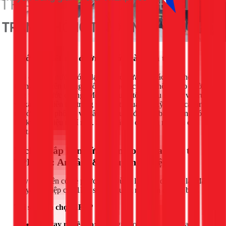
Bước 5: Kết nối đường nước và kiểm tra
Nối dây cấp nước nóng/lạnh từ vòi rửa vào các đầu chờ
tương ứng trên tường. Nối ống thoát của xi phông vào đường
ống thoát nước chung. Mở van nước tổng, sau đó mở vòi rửa
và xả nước liên tục trong vài phút. Quan sát kỹ tất cả các mối
nối ở vòi, xi phông, và dây cấp nước để đảm bảo không có
bất kỳ dấu hiệu rò rỉ nào. Siết chặt lại các mối nối nếu cần
thiết.
Dịch vụ lắp bồn rửa chén Toto của 1Fix tại
TPHCM: An tâm & Chuyên nghiệp
Quy trình trên có vẻ phức tạp? Đừng lo lắng, dịch vụ lắp đặt
chuyên nghiệp của 1Fix sẽ giải quyết mọi vấn đề cho bạn.
Tại sao nên chọn 1Fix?
Thợ tay nghề cao:
Đội ngũ thợ của 1Fix, như anh