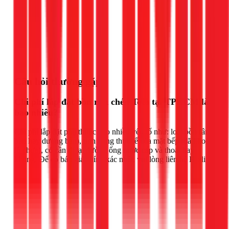
Gọi ngay 1Fix
Câu hỏi thường gặp
Chi phí lắp đặt bồn rửa chén Toto tại TPHCM là
bao nhiêu?
Chi phí lắp đặt phụ thuộc vào nhiều yếu tố như: loại bồn (âm
bàn hay dương bàn), tình trạng thực tế của mặt bếp (đã khoét
lỗ chưa), có cần đi lại đường ống nước cấp và thoát hay
không. Để có báo giá chính xác nhất, vui lòng liên hệ Hotline