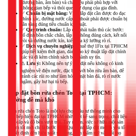
(dương bàn, âm bàn) và chất liệu phải phù hợp với
không gian bếp và thói quen sử dụng của gia đình.
✅
Chuẩn bị mặt bằng:
Vị trí lắp đặt cần được đo đạc
chính xác, đường nước cấp và thoát phải được chuẩn bị
sẵn sàng đúng tiêu chuẩn kỹ thuật.
✅
Quy trình chuẩn:
Lắp đặt phải tuân thủ các bước:
cố định bồn chắc chắn, lắp xi phông đúng cách, kết nối
vòi và đường nước kín, kiểm tra kỹ lưỡng rò rỉ.
✅
Dịch vụ chuyên nghiệp:
Thuê thợ 1Fix tại TPHCM
giúp tiết kiệm thời gian, đảm bảo kỹ thuật lắp đặt chính
xác và đi kèm chính sách bảo hành uy tín.
⚠️
Lưu ý:
Không nên tự ý lắp đặt nếu không có kinh
nghiệm về điện nước, đặc biệt với bồn rửa âm bàn, để
tránh các rủi ro như làm hỏng mặt bàn đá, rò rỉ nước
ngầm, gây hư hại tủ bếp.
Lắp đặt bồn rửa chén Toto tại TPHCM:
Tưởng dễ mà khó
Bồn rửa chén Toto là một lựa chọn đầu tư thông minh cho
căn bếp hiện đại tại TPHCM nhờ thiết kế sang trọng, chất liệu
cao cấp và độ bền vượt trội. Tuy nhiên, việc sở hữu một sản
phẩm tốt mới chỉ là bước đầu. Quá trình lắp đặt mới là yếu tố
quyết định đến hiệu suất sử dụng, tính thẩm mỹ và tuổi thọ