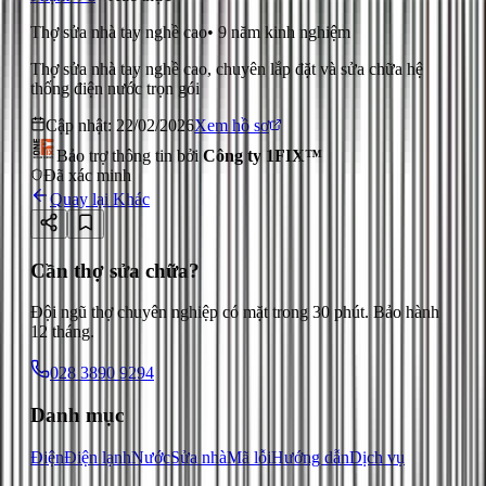
Thợ sửa nhà tay nghề cao
•
9
năm kinh nghiệm
Thợ sửa nhà tay nghề cao, chuyên lắp đặt và sửa chữa hệ
thống điện nước trọn gói
Cập nhật:
22/02/2026
Xem hồ sơ
Bảo trợ thông tin bởi
Công ty 1FIX™
Đã xác minh
Quay lại
Khác
Cần thợ sửa chữa?
Đội ngũ thợ chuyên nghiệp có mặt trong 30 phút. Bảo hành
12 tháng.
028 3890 9294
Danh mục
Điện
Điện lạnh
Nước
Sửa nhà
Mã lỗi
Hướng dẫn
Dịch vụ