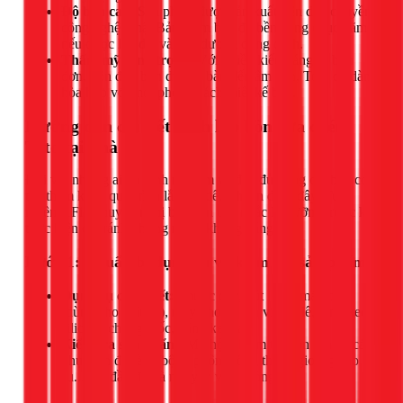
Độ bền cao:
Sản phẩm được sản xuất trên dây chuyền
công nghệ Nhật Bản, đảm bảo độ bền hàng chục năm
nếu được lắp đặt và bảo dưỡng đúng cách.
Thẩm mỹ sang trọng:
Với nhiều kiểu dáng từ bồn
đơn, bồn đôi, bồn dương bàn đến âm bàn, Toto dễ dàng
hòa hợp với mọi phong cách thiết kế bếp.
Hướng dẫn chi tiết cách lắp bồn rửa chén
Toto tại nhà
Đối với những ai có kinh nghiệm và đầy đủ dụng cụ, bạn có
thể tham khảo quy trình lắp đặt tiêu chuẩn dưới đây. Tuy
nhiên, 1Fix khuyến nghị bạn nên cân nhắc kỹ lưỡng trước khi
thực hiện để tránh những rủi ro không đáng có.
Bước 1: Chuẩn bị dụng cụ và kiểm tra sản phẩm
Dụng cụ cần thiết:
Thước dây, bút lông, máy cắt
(dùng cho mặt đá), máy khoan, tua vít, cờ lê, kìm, keo
silicone chống mốc, băng keo tan.
Kiểm tra sản phẩm:
Mở hộp, kiểm tra bồn rửa và các
phụ kiện đi kèm (bộ xi phông, ống thoát, gioăng cao
su...) có đầy đủ và nguyên vẹn không.