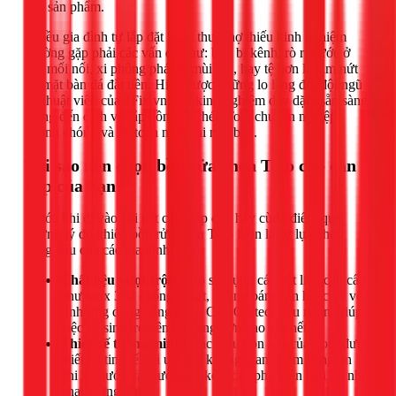
của sản phẩm.
Nhiều gia đình tự lắp đặt hoặc thuê thợ thiếu kinh nghiệm
thường gặp phải các vấn đề như: bồn bị kênh, rò rỉ nước ở
các mối nối, xi phông phát ra mùi hôi, hay tệ hơn là làm nứt
vỡ mặt bàn đá đắt tiền. Hiểu được những lo lắng đó, đội ngũ
kỹ thuật viên của 1Fix.vn, với kinh nghiệm dày dặn, sẵn sàng
mang đến dịch vụ lắp bồn rửa chén Toto chuyên nghiệp,
nhanh chóng và an toàn ngay tại nhà bạn.
Tại sao nên chọn bồn rửa chén Toto cho căn
bếp của bạn?
Trước khi đi vào chi tiết cách lắp đặt, hãy cùng điểm qua
những lý do khiến bồn rửa chén Toto luôn là sự lựa chọn
hàng đầu của các gia đình Việt:
Chất liệu vượt trội:
Toto sử dụng các vật liệu cao cấp
như inox 304 chống gỉ sét, chống bám bẩn hoặc sứ vệ
sinh ứng dụng công nghệ CeFiONtect siêu nhẵn, giúp
việc vệ sinh trở nên dễ dàng hơn bao giờ hết.
Thiết kế thông minh:
Các mẫu bồn rửa của Toto được
thiết kế tinh tế, tối ưu hóa không gian, giảm tiếng ồn
khi xả nước và thường đi kèm các phụ kiện tiện lợi như
khay đựng, thớt...