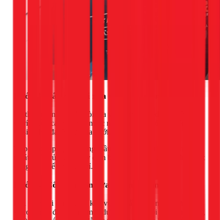
Bước 3: Lắp đặt vòi rửa và bộ xi phông
Để thuận tiện, hãy lắp vòi rửa vào bồn trước khi đặt bồn vào
vị trí. Luồn các dây cấp nước nóng/lạnh qua lỗ chờ trên bồn
và siết chặt đai ốc từ phía dưới.
Tiếp theo, lắp bộ xi phông (bầu lọc rác, các ống nối) vào lỗ
thoát nước của bồn. Hãy đảm bảo các gioăng cao su được đặt
đúng vị trí để chống rò rỉ.
Bước 4: Cố định bồn rửa vào mặt bàn
Lau sạch bụi bẩn quanh khu vực lỗ cắt. Bơm một đường keo
silicone đều đặn quanh mép dưới của bồn (đối với bồn dương