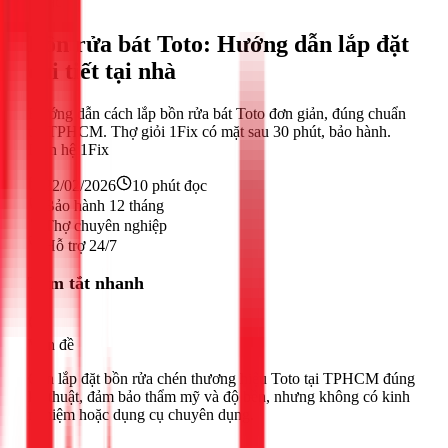
Khác
Bồn rửa bát Toto: Hướng dẫn lắp đặt
chi tiết tại nhà
Hướng dẫn cách lắp bồn rửa bát Toto đơn giản, đúng chuẩn
tại TPHCM. Thợ giỏi 1Fix có mặt sau 30 phút, bảo hành.
Liên hệ 1Fix
22/02/2026
10
phút đọc
Bảo hành 12 tháng
Thợ chuyên nghiệp
Hỗ trợ 24/7
Tóm tắt nhanh
Vấn đề
Cần lắp đặt bồn rửa chén thương hiệu Toto tại TPHCM đúng
kỹ thuật, đảm bảo thẩm mỹ và độ bền, nhưng không có kinh
nghiệm hoặc dụng cụ chuyên dụng.