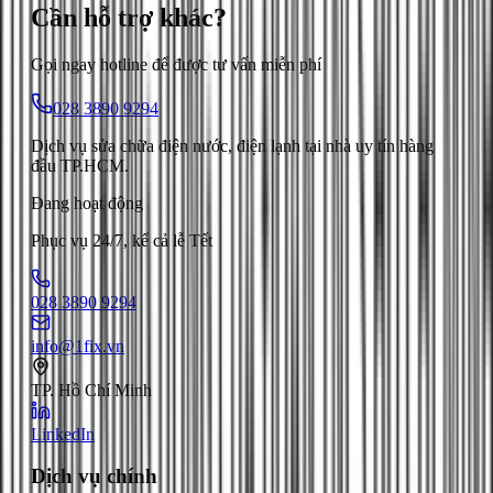
Cần hỗ trợ
khác
?
Gọi ngay hotline để được tư vấn miễn phí
028 3890 9294
Dịch vụ sửa chữa điện nước, điện lạnh tại nhà uy tín hàng
đầu TP.HCM.
Đang hoạt động
Phục vụ 24/7, kể cả lễ Tết
028 3890 9294
info@1fix.vn
TP. Hồ Chí Minh
LinkedIn
Dịch vụ chính