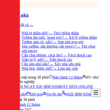
Sửa nhà
Xem tất cả →
Nhà bị thấm dột?
→
Thợ chống thấm
Tường ẩm mốc, bong tróc?
→
Xử lý chống thấm
Tường nhà cũ, xấu?
→
Sơn nhà trọn gói
Sàn xưởng, sân thượng cần epoxy?
→
Thi công
sơn epoxy
Cần chia phòng, cách âm?
→
Vách thạch cao
Trần bị ố, nứt?
→
Trần thạch cao
Cần sửa nhà gấp?
→
Xây nhà sửa nhà
Nhà hẹp, thiếu chỗ?
→
Làm gác xép
Có mặt trong 30 phút
Bảo hành 12 tháng
65+ thợ
chuyên nghiệp
GỌI NGAY 028 3890 9294
ĐẶT HẸN ONLINE
Tuyển thợ
Đặt hẹn
Tuyển thợ
028 3890 9294
Có mặt 30 phút
Bảo hành 12 tháng
Phục vụ 24/7