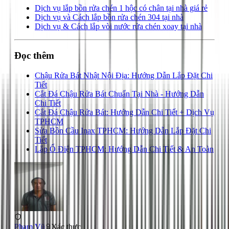
Dịch vụ lắp bồn rửa chén 1 hộc có chân tại nhà giá rẻ
Dịch vụ và Cách lắp bồn rửa chén 304 tại nhà
Dịch vụ & Cách lắp vòi nước rửa chén xoay tại nhà
Đọc thêm
Chậu Rửa Bát Nhật Nội Địa: Hướng Dẫn Lắp Đặt Chi
Tiết
Cắt Đá Chậu Rửa Bát Chuẩn Tại Nhà - Hướng Dẫn
Chi Tiết
Cắt Đá Chậu Rửa Bát: Hướng Dẫn Chi Tiết + Dịch Vụ
TPHCM
Sửa Bồn Cầu Inax TPHCM: Hướng Dẫn Lắp Đặt Chi
Tiết
Lắp Ổ Điện TPHCM: Hướng Dẫn Chi Tiết & An Toàn
Phạm Vũ
Xác thực