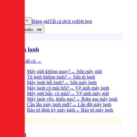
Bảng giá
Tất cả dịch vụ
Đặt hẹn
Dịch vụ
Tìm kiếm...
⌘K
Điện lạnh
Xem tất cả →
Máy giặt không quay?
→
Sửa máy giặt
Tủ lạnh không lạnh?
→
Sửa tủ lạnh
Máy lạnh hết lạnh?
→
Sửa máy lạnh
Máy lạnh có mùi hôi?
→
Vệ sinh máy lạnh
Máy giặt bẩn, có mùi?
→
Vệ sinh máy giặt
Máy lạnh yếu, thiếu gas?
→
Bơm gas máy lạnh
Cần lắp máy lạnh mới?
→
Lắp đặt máy lạnh
Bảo trì định kỳ máy lạnh
→
Bảo trì máy lạnh
Điện