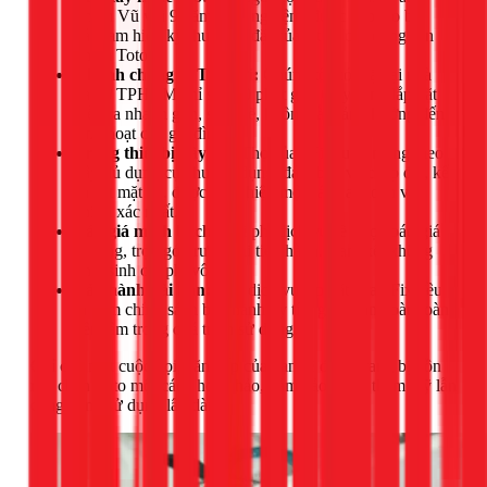
Phạm Vũ với 9 năm kinh nghiệm, được đào tạo bài
bản, am hiểu kỹ thuật lắp đặt của tất cả các dòng sản
phẩm Toto.
Nhanh chóng & Tiện lợi:
Chúng tôi có mặt tại nhà
bạn ở TPHCM chỉ sau 30 phút gọi. Quy trình lắp đặt
diễn ra nhanh gọn, sạch sẽ, không làm ảnh hưởng đến
sinh hoạt của gia đình.
Trang thiết bị đầy đủ:
Thợ của 1Fix luôn mang theo
đầy đủ dụng cụ chuyên dụng, đảm bảo việc lắp đặt, kể
cả cắt mặt đá, được thực hiện một cách an toàn và
chính xác nhất.
Báo giá minh bạch:
Chi phí dịch vụ sẽ được báo giá
rõ ràng, trọn gói trước khi tiến hành. Cam kết không
phát sinh chi phí vô lý.
Bảo hành dài hạn:
Mọi dịch vụ lắp đặt của 1Fix đều
đi kèm chính sách bảo hành uy tín, giúp bạn hoàn toàn
yên tâm trong quá trình sử dụng.
Chỉ cần một cuộc gọi, căn bếp của bạn sẽ được trang bị bồn
rửa chén Toto một cách hoàn hảo, đảm bảo cả về thẩm mỹ lẫn
công năng sử dụng lâu dài.