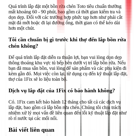
Quá trình lắp đặt một bồn rửa chén Toto tiêu chuẩn thường
mất khoảng 60 - 90 phút, bao gồm cả thời gian kiểm tra và
dọn dẹp. Đối với các trường hợp phức tạp hơn như phải cắt
mặt đá mới hoặc đi lại đường ống, thời gian có thể kéo dài
hơn một chút.
Tôi cần chuẩn bị gì trước khi thợ đến lắp bồn rửa
chén không?
Để quá trình lắp đặt diễn ra thuận lợi, bạn vui lòng dọn dẹp
thông thoáng khu vực tủ bếp bên dưới vị trí lắp bồn rửa. Nếu
bạn đã mua sẵn bồn, vui lòng để sản phẩm và các phụ kiện đi
kèm gần đó. Mọi việc còn lại, từ dụng cụ đến kỹ thuật lắp đặt,
thợ của 1Fix sẽ lo liệu toàn bộ.
Dịch vụ lắp đặt của 1Fix có bảo hành không?
Có. 1Fix cam kết bảo hành 12 tháng cho tất cả các dịch vụ
lắp đặt, bao gồm cả lắp bồn rửa chén. Chúng tôi chịu trách
nhiệm xử lý mọi vấn đề liên quan đến lỗi kỹ thuật lắp đặt như
rò rỉ nước tại các mối nối.
Bài viết liên quan