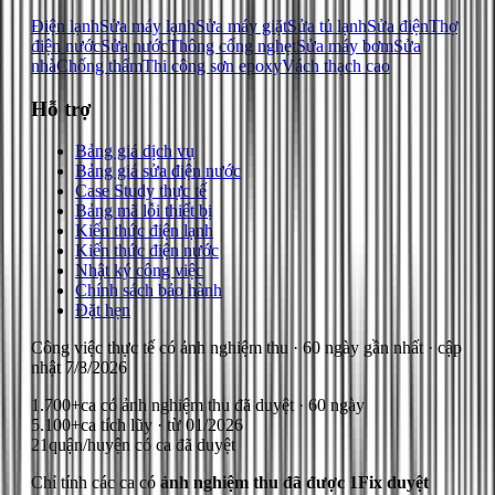
Điện lạnh
Sửa máy lạnh
Sửa máy giặt
Sửa tủ lạnh
Sửa điện
Thợ
điện nước
Sửa nước
Thông cống nghẹt
Sửa máy bơm
Sửa
nhà
Chống thấm
Thi công sơn epoxy
Vách thạch cao
Hỗ trợ
Bảng giá dịch vụ
Bảng giá sửa điện nước
Case Study thực tế
Bảng mã lỗi thiết bị
Kiến thức điện lạnh
Kiến thức điện nước
Nhật ký công việc
Chính sách bảo hành
Đặt hẹn
Công việc thực tế có ảnh nghiệm thu
· 60 ngày gần nhất
· cập
nhật
7/8/2026
1.700+
ca có ảnh nghiệm thu đã duyệt · 60 ngày
5.100+
ca tích lũy · từ 01/2026
21
quận/huyện có ca đã duyệt
Chỉ tính các ca có
ảnh nghiệm thu đã được 1Fix duyệt