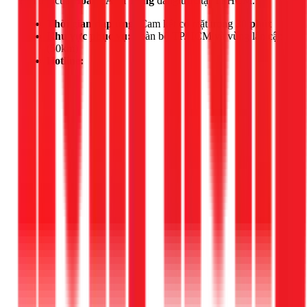
Đội thợ của
Hoàng Anh Tùng
đang trực tại TPHCM.
Thời gian đáp ứng:
Cam kết có mặt trong
30 phút
Khu vực phục vụ:
Toàn bộ TP.HCM và vùng lân cận
(50km)
Hotline: