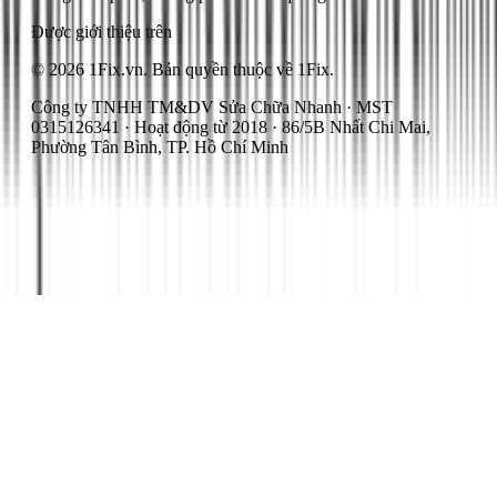
Được giới thiệu trên
© 2026 1Fix.vn. Bản quyền thuộc về 1Fix.
Công ty TNHH TM&DV Sửa Chữa Nhanh · MST
0315126341 · Hoạt động từ 2018 · 86/5B Nhất Chi Mai,
Phường Tân Bình, TP. Hồ Chí Minh