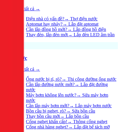
Xem tất cả →
Điện nhà có vấn đề?
→
Thợ điện nước
Aptomat hay nhảy?
→
Lắp đặt aptomat
Cần lắp đồng hồ mới?
→
Lắp đồng hồ điện
Thay đèn, lắp đèn mới
→
Lắp đèn LED âm trần
Nước
Xem tất cả →
Ống nước bị rỉ, rò?
→
Thi công đường ống nước
Cần lắp đường nước mới?
→
Lắp đặt đường
nước
Máy bơm không lên nước?
→
Sửa máy bơm
nước
Cần lắp máy bơm mới?
→
Lắp máy bơm nước
Bồn cầu bị nghẹt, rò?
→
Sửa bồn cầu
Thay bồn cầu mới
→
Lắp bồn cầu
Cống nghẹt khẩn cấp!
→
Thông cống nghẹt
Cống nhà hàng nghẹt?
→
Lắp đặt bể tách mỡ