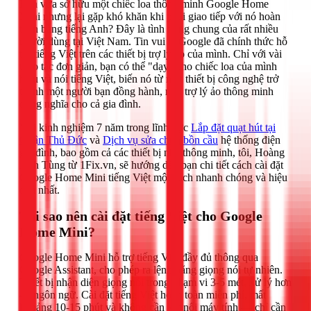
Bạn vừa sở hữu một chiếc loa thông minh Google Home
Mini nhưng lại gặp khó khăn khi phải giao tiếp với nó hoàn
toàn bằng tiếng Anh? Đây là tình trạng chung của rất nhiều
người dùng tại Việt Nam. Tin vui là Google đã chính thức hỗ
trợ tiếng Việt trên các thiết bị trợ lý ảo của mình. Chỉ với vài
thao tác đơn giản, bạn có thể "dạy" cho chiếc loa của mình
hiểu và nói tiếng Việt, biến nó từ một thiết bị công nghệ trở
thành một người bạn đồng hành, một trợ lý ảo thông minh
đúng nghĩa cho cả gia đình.
Với kinh nghiệm 7 năm trong lĩnh vực
Lắp đặt quạt hút tại
Quận Thủ Đức
và
Dịch vụ sửa chữa bồn cầu
hệ thống điện
gia đình, bao gồm cả các thiết bị nhà thông minh, tôi, Hoàng
Anh Tùng từ 1Fix.vn, sẽ hướng dẫn bạn chi tiết cách cài đặt
Google Home Mini tiếng Việt một cách nhanh chóng và hiệu
quả nhất.
Tại sao nên cài đặt tiếng Việt cho Google
Home Mini?
Google Home Mini hỗ trợ tiếng Việt đầy đủ thông qua
Google Assistant, cho phép ra lệnh bằng giọng nói tự nhiên.
Thiết bị nhận diện giọng nói trong phạm vi 3-5 mét, xử lý hơn
40 ngôn ngữ. Cài đặt tiếng Việt hoàn toàn miễn phí, mất
khoảng 10-15 phút và không cần kết nối máy tính — chỉ cần