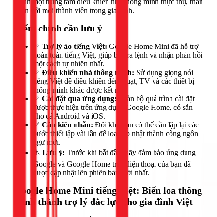
thành một trung tâm điều khiển nhà thông minh thực thụ, thân
thiện với mọi thành viên trong gia đình.
Điểm chính cần lưu ý
✅
Trợ lý ảo tiếng Việt:
Google Home Mini đã hỗ trợ
hoàn toàn tiếng Việt, giúp bạn ra lệnh và nhận phản hồi
một cách tự nhiên nhất.
✅
Điều khiển nhà thông minh:
Sử dụng giọng nói
tiếng Việt để điều khiển đèn, quạt, TV và các thiết bị
thông minh khác được kết nối.
✅
Cài đặt qua ứng dụng:
Toàn bộ quá trình cài đặt
được thực hiện trên ứng dụng Google Home, có sẵn
cho cả Android và iOS.
✅
Cần kiên nhẫn:
Đôi khi, bạn có thể cần lặp lại các
bước thiết lập vài lần để loa cập nhật thành công ngôn
ngữ mới.
⚠️
Lưu ý:
Trước khi bắt đầu, hãy đảm bảo ứng dụng
Google và Google Home trên điện thoại của bạn đã
được cập nhật lên phiên bản mới nhất.
Google Home Mini tiếng Việt: Biến loa thông
minh thành trợ lý đắc lực cho gia đình Việt