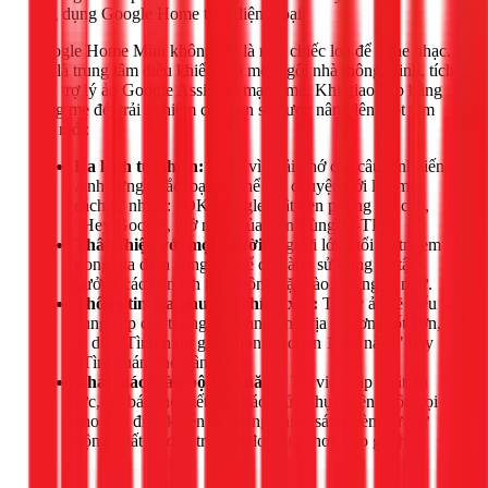
ứng dụng Google Home trên điện thoại.
Google Home Mini không chỉ là một chiếc loa để nghe nhạc.
Nó là trung tâm điều khiển của một ngôi nhà thông minh, tích
hợp trợ lý ảo Google Assistant mạnh mẽ. Khi giao tiếp bằng
tiếng mẹ đẻ, trải nghiệm của bạn sẽ được nâng lên một tầm
cao mới:
Ra lệnh tự nhiên:
Thay vì phải nhớ các câu lệnh tiếng
Anh cứng nhắc, bạn có thể nói chuyện với loa một
cách tự nhiên: "OK Google, bật đèn phòng khách",
"Hey Google, mở nhạc của Sơn Tùng M-TP".
Thân thiện với mọi người:
Người lớn tuổi và trẻ em
trong gia đình cũng có thể dễ dàng sử dụng và tận
hưởng các tiện ích mà không gặp rào cản ngôn ngữ.
Thông tin địa phương chính xác:
Trợ lý ảo sẽ hiểu và
cung cấp các thông tin mang tính địa phương tốt hơn,
ví dụ: "Tình hình giao thông ở quận 1 thế nào?" hay
"Tìm quán phở gần đây".
Khai thác toàn bộ tính năng:
Từ việc cập nhật tin
tức, dự báo thời tiết, đặt báo thức, thực hiện cuộc gọi
cho đến điều khiển hệ thống chiếu sáng, rèm cửa tự
động... tất cả đều trở nên đơn giản hơn bao giờ hết.