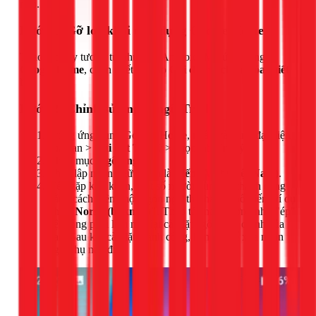
nhỏ.
Bước 1: Gỡ loa khỏi ứng dụng Google Home
Thao tác này tương tự như trên Android. Mở ứng dụng
Google Home
, chọn thiết bị, vào
Cài đặt
và chọn
Xóa thiết
bị
.
Bước 2: Chỉnh sửa ngôn ngữ Trợ lý
Trong ứng dụng Google Home, nhấn vào ảnh đại diện
của bạn >
Cài đặt Trợ lý
> chọn tab
Trợ lý
.
Chọn mục
Ngôn ngữ
.
Thiết lập ngôn ngữ chính là
Tiếng Việt (Việt Nam)
.
Nếu gặp khó khăn, một số người dùng đã thành công
bằng cách thêm một ngôn ngữ thứ hai ít phổ biến, ví dụ
như
"Norsk (bokmål)"
. Thao tác này dường như "ép"
hệ thống phải làm mới lại cài đặt ngôn ngữ chính của
bạn. Sau khi cài đặt thành công, bạn có thể xóa ngôn
ngữ phụ này đi.