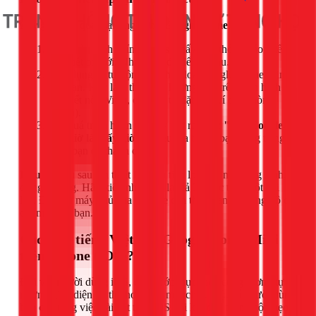
Bây giờ, hãy quay lại ứng dụng
Google Home
.
Trên màn hình chính, bạn sẽ thấy một thông báo thiết
lập thiết bị mới. Nhấn vào đó để bắt đầu.
Ứng dụng sẽ tự động tìm thấy loa Google Home Mini
của bạn. Hãy làm theo các hướng dẫn trên màn hình
như kết nối Wi-Fi, chọn vị trí đặt loa (ví dụ: Phòng
khách).
Khi quá trình hoàn tất, hãy thử ra lệnh:
"OK Google,
bây giờ là mấy giờ?"
. Nếu loa trả lời bạn bằng tiếng
Việt, bạn đã thành công!
Lưu ý:
Nếu sau lần thiết lập đầu tiên loa vẫn nói tiếng Anh,
đừng lo lắng. Hãy kiên nhẫn lặp lại cả 3 bước trên một vài
lần. Đôi khi máy chủ của Google cần thời gian để đồng bộ cài
đặt mới của bạn.
Cách cài tiếng Việt cho Google Home Mini
trên iPhone (iOS)?
Đối với người dùng iOS, các bước thực hiện cũng tương tự
nhưng giao diện có thể hơi khác một chút. Một số người dùng
báo cáo rằng việc cài đặt trên iOS đôi khi cần thêm một mẹo