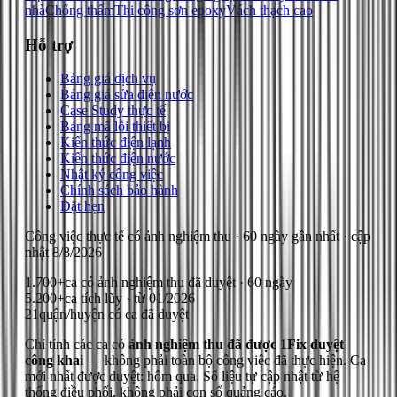
nhà
Chống thấm
Thi công sơn epoxy
Vách thạch cao
Hỗ trợ
Bảng giá dịch vụ
Bảng giá sửa điện nước
Case Study thực tế
Bảng mã lỗi thiết bị
Kiến thức điện lạnh
Kiến thức điện nước
Nhật ký công việc
Chính sách bảo hành
Đặt hẹn
Công việc thực tế có ảnh nghiệm thu
· 60 ngày gần nhất
· cập
nhật
8/8/2026
1.700+
ca có ảnh nghiệm thu đã duyệt · 60 ngày
5.200+
ca tích lũy · từ 01/2026
21
quận/huyện có ca đã duyệt
Chỉ tính các ca có
ảnh nghiệm thu đã được 1Fix duyệt
công khai
— không phải toàn bộ công việc đã thực hiện.
Ca
mới nhất được duyệt: hôm qua.
Số liệu tự cập nhật từ hệ
thống điều phối, không phải con số quảng cáo.