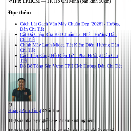
1Fix TPHCM
—
TP. Hồ Chí Minh
(bán kính 50km)
Đọc thêm
Cách Lát Gạch Vân Mây Chuẩn Đẹp [2026] - Hướng
Dẫn Chi Tiết
Cắt Đá Chậu Rửa Bát Chuẩn Tại Nhà - Hướng Dẫn
Chi Tiết
Chỉnh Máy Lạnh Midea Tiết Kiệm Điện: Hướng Dẫn
Chi Tiết
Cách Lắp Đồng Hồ Điện Tử 1 Pha: Hướng Dẫn Chi
Tiết
Đổ Bê Tông Sân Vườn TPHCM: Hướng Dẫn Chi Tiết
Hoàng Anh Tùng
Xác thực
Thợ sửa nhà tay nghề cao
•
7
năm kinh nghiệm
Thợ sửa nhà tay nghề cao, chuyên sửa chữa và lắp đặt hệ