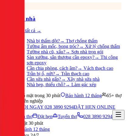
Sửa nhà
Xem tất cả →
Nhà bị thấm dột?
→
Thợ chống thấm
Tường ẩm mốc, bong tróc?
→
Xử lý chống thấm
Tường nhà cũ, xấu?
→
Sơn nhà trọn gói
Sàn xưởng, sân thượng cần epoxy?
→
Thi công
sơn epoxy
Cần chia phòng, cách âm?
→
Vách thạch cao
Trần bị ố, nứt?
→
Trần thạch cao
Cần sửa nhà gấp?
→
Xây nhà sửa nhà
Nhà hẹp, thiếu chỗ?
→
Làm gác xép
Có mặt trong 30 phút
Bảo hành 12 tháng
65+ thợ
chuyên nghiệp
GỌI NGAY 028 3890 9294
ĐẶT HẸN ONLINE
Tuyển thợ
Đặt hẹn
Tuyển thợ
028 3890 9294
Có mặt 30 phút
Bảo hành 12 tháng
Phục vụ 24/7