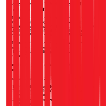
Cách cài đặt tiếng Việt cho Google Home
Mini trên Android?
Quá trình cài đặt trên Android gồm 3 bước chính: xóa liên kết
loa khỏi tài khoản, đổi ngôn ngữ Trợ lý Google sang tiếng
Việt, và thiết lập lại loa qua Wi-Fi. Tổng thời gian thực hiện
khoảng 10-15 phút, chi phí 0đ. Cần cập nhật ứng dụng
Google Home lên phiên bản mới nhất trước khi bắt đầu.
Quá trình cài đặt trên Android khá đơn giản. Về cơ bản,
chúng ta sẽ xóa cài đặt cũ, thay đổi ngôn ngữ mặc định của
Trợ lý Google, sau đó thiết lập lại loa. Hãy làm theo từng
bước dưới đây.
Bước 1: Xóa (Hủy liên kết) loa khỏi tài khoản
Google
Trước tiên, chúng ta cần đưa loa về trạng thái chờ thiết lập lại.
Mở ứng dụng
Google Home
trên điện thoại của bạn.
Tại màn hình chính, nhấn vào thiết bị loa Google
Home Mini của bạn.
Nhấn vào biểu tượng
bánh răng cưa (Cài đặt)
ở góc
trên bên phải.