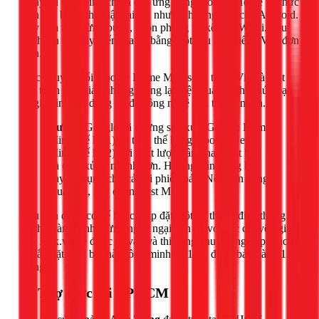
Quay lại màn hình chính của ứng dụng Google Home và thực
hiện các bước thiết lập lại loa như đã hướng dẫn cho Android.
Hãy làm theo từng bước, chọn phòng và kết nối Wi-Fi. Sau
khi hoàn tất, hãy kiểm tra lại bằng một câu lệnh tiếng Việt đơn
giản.
Việc chuyển đổi Google Home Mini sang tiếng Việt là một
quá trình đơn giản nhưng mang lại hiệu quả tức thì, giúp bạn
và gia đình tận dụng tối đa công nghệ nhà thông minh.
Lưu ý:
Google đã ngừng sản xuất Google Home
Mini (thế hệ 1) và thay thế bằng Google Nest
Mini (thế hệ 2) với chất lượng âm thanh tốt hơn
và chip xử lý nhanh hơn. Hướng dẫn trong bài
này áp dụng cho cả hai phiên bản. Nếu bạn đang
mua mới, hãy chọn Nest Mini.
Nếu bạn đang có kế hoạch lắp đặt một hệ thống điện thông
minh hoàn chỉnh, đừng ngần ngại liên hệ với các chuyên gia
của 1Fix.vn để được tư vấn và thi công chuyên nghiệp. Dịch
vụ lắp đặt thiết bị nhà thông minh tại 1Fix được bảo hành 12
tháng.
📍 Thợ trực tại TPHCM