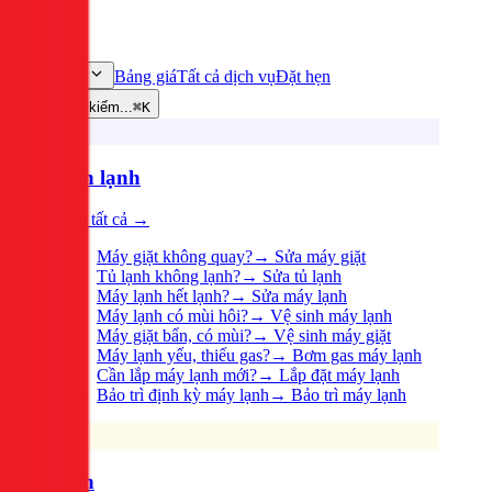
Bảng giá
Tất cả dịch vụ
Đặt hẹn
Dịch vụ
Tìm kiếm...
⌘K
Điện lạnh
Xem tất cả →
Máy giặt không quay?
→
Sửa máy giặt
Tủ lạnh không lạnh?
→
Sửa tủ lạnh
Máy lạnh hết lạnh?
→
Sửa máy lạnh
Máy lạnh có mùi hôi?
→
Vệ sinh máy lạnh
Máy giặt bẩn, có mùi?
→
Vệ sinh máy giặt
Máy lạnh yếu, thiếu gas?
→
Bơm gas máy lạnh
Cần lắp máy lạnh mới?
→
Lắp đặt máy lạnh
Bảo trì định kỳ máy lạnh
→
Bảo trì máy lạnh
Điện