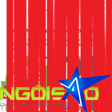
Bước 2: Thay đổi ngôn ngữ của Trợ lý Google
Đây là bước quan trọng nhất, quyết định ngôn ngữ mà loa sẽ
sử dụng. Chúng ta sẽ thực hiện việc này thông qua ứng dụng
Google.
Mở ứng dụng
Google
(có biểu tượng chữ G nhiều
màu).
Nhấn vào ảnh đại diện của bạn ở góc trên bên phải, sau
đó chọn
Cài đặt
.
Chọn mục
Trợ lý Google
.
Tìm và chọn mục
Ngôn ngữ
(Languages).
Tại đây, bạn sẽ thấy danh sách các ngôn ngữ. Nhấn
vào ngôn ngữ hiện tại (thường là English) và chọn
Tiếng Việt (Việt Nam)
. Hãy đảm bảo Tiếng Việt nằm
ở vị trí đầu tiên để làm ngôn ngữ chính. Bạn có thể giữ
Tiếng Anh (English) làm ngôn ngữ phụ ở bên dưới.
Bước 3: Thiết lập lại và liên kết loa