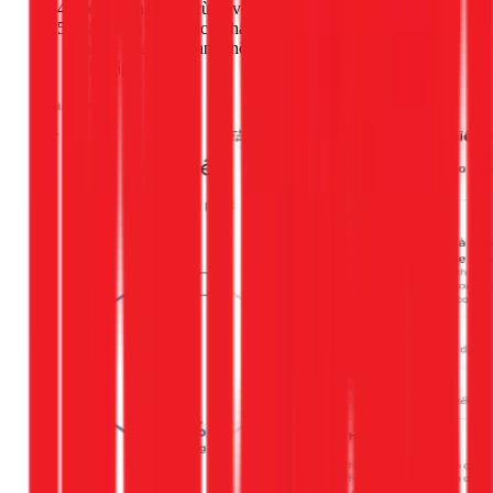
Kéo xuống dưới cùng và chọn
Xóa thiết bị
.
Xác nhận bằng cách nhấn
Xóa
một lần nữa. Loa của
bạn sẽ phát âm thanh thông báo đã sẵn sàng để được
thiết lập.