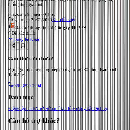
thống điện gia đình
Panasonic
Schneider
Clipsal
Cập nhật:
26/02/2026
Xem hồ sơ
Bảo trợ thông tin bởi
Công ty 1FIX™
Đã xác minh
Quay lại
Khác
Cần thợ sửa chữa?
Đội ngũ thợ chuyên nghiệp có mặt trong 30 phút. Bảo hành
12 tháng.
028 3890 9294
Danh mục
Điện
Điện lạnh
Nước
Sửa nhà
Mã lỗi
Hướng dẫn
Dịch vụ
Cần hỗ trợ
khác
?