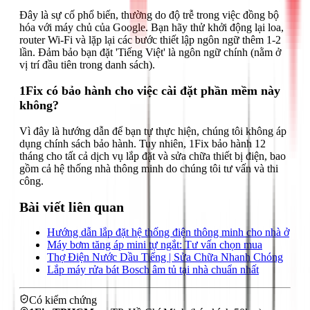
Đây là sự cố phổ biến, thường do độ trễ trong việc đồng bộ
hóa với máy chủ của Google. Bạn hãy thử khởi động lại loa,
router Wi-Fi và lặp lại các bước thiết lập ngôn ngữ thêm 1-2
lần. Đảm bảo bạn đặt 'Tiếng Việt' là ngôn ngữ chính (nằm ở
vị trí đầu tiên trong danh sách).
1Fix có bảo hành cho việc cài đặt phần mềm này
không?
Vì đây là hướng dẫn để bạn tự thực hiện, chúng tôi không áp
dụng chính sách bảo hành. Tuy nhiên, 1Fix bảo hành 12
tháng cho tất cả dịch vụ lắp đặt và sửa chữa thiết bị điện, bao
gồm cả hệ thống nhà thông minh do chúng tôi tư vấn và thi
công.
Bài viết liên quan
Hướng dẫn lắp đặt hệ thống điện thông minh cho nhà ở
Máy bơm tăng áp mini tự ngắt: Tư vấn chọn mua
Thợ Điện Nước Dầu Tiếng | Sửa Chữa Nhanh Chóng
Lắp máy rửa bát Bosch âm tủ tại nhà chuẩn nhất
Có kiểm chứng