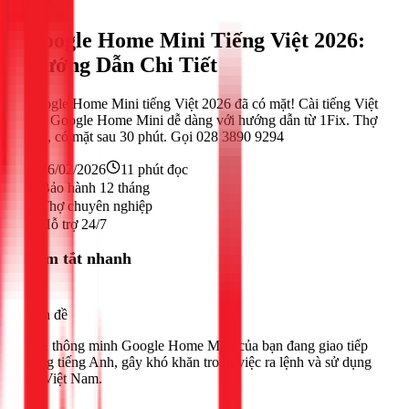
Khác
Google Home Mini Tiếng Việt 2026:
Hướng Dẫn Chi Tiết
Google Home Mini tiếng Việt 2026 đã có mặt! Cài tiếng Việt
cho Google Home Mini dễ dàng với hướng dẫn từ 1Fix. Thợ
giỏi, có mặt sau 30 phút. Gọi 028 3890 9294
26/02/2026
11
phút đọc
Bảo hành 12 tháng
Thợ chuyên nghiệp
Hỗ trợ 24/7
Tóm tắt nhanh
Vấn đề
Loa thông minh Google Home Mini của bạn đang giao tiếp
bằng tiếng Anh, gây khó khăn trong việc ra lệnh và sử dụng
tại Việt Nam.