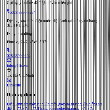
Gọi ngay hotline để được tư vấn miễn phí
028 3890 9294
Dịch vụ sửa chữa điện nước, điện lạnh tại nhà uy tín hàng
đầu TP.HCM.
Đang hoạt động
Phục vụ 24/7, kể cả lễ Tết
028 3890 9294
info@1fix.vn
TP. Hồ Chí Minh
LinkedIn
Dịch vụ chính
Điện lạnh
Sửa máy lạnh
Sửa máy giặt
Sửa tủ lạnh
Sửa điện
Thợ
điện nước
Sửa nước
Thông cống nghẹt
Sửa máy bơm
Sửa