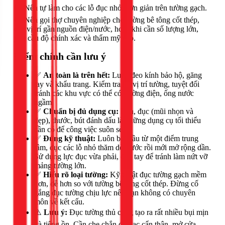
🟢 Nên tự làm cho các lỗ đục nhỏ, đơn giản trên tường gạch.
🔴 Nên gọi thợ chuyên nghiệp cho tường bê tông cốt thép,
các vị trí gần nguồn điện/nước, hoặc khi cần số lượng lớn,
yêu cầu độ chính xác và thẩm mỹ cao.
Điểm chính cần lưu ý
✅
An toàn là trên hết:
Luôn đeo kính bảo hộ, găng
tay và khẩu trang. Kiểm tra kỹ vị trí tường, tuyệt đối
tránh các khu vực có thể có đường điện, ống nước
ngầm.
✅
Chuẩn bị đủ dụng cụ:
Búa, đục (mũi nhọn và
dẹp), thước, bút đánh dấu là những dụng cụ tối thiểu
cần có để công việc suôn sẻ.
✅
Đúng kỹ thuật:
Luôn bắt đầu từ một điểm trung
tâm, đục các lỗ nhỏ thăm dò trước rồi mới mở rộng dần.
Sử dụng lực đục vừa phải, đều tay để tránh làm nứt vỡ
mảng tường lớn.
✅
Hiểu rõ loại tường:
Kỹ thuật đục tường gạch mềm
hơn, dễ hơn so với tường bê tông cốt thép. Đừng cố
gắng đục tường chịu lực nếu bạn không có chuyên
môn về kết cấu.
⚠️
Lưu ý:
Đục tường thủ công tạo ra rất nhiều bụi mịn
và tiếng ồn. Cần che chắn đồ đạc cẩn thận, mở cửa