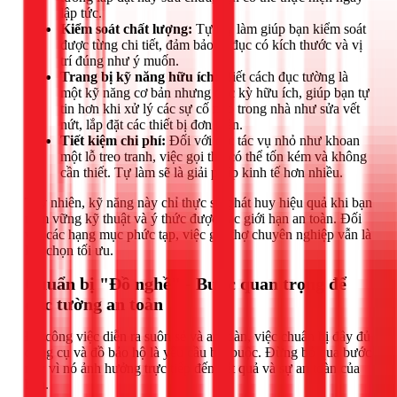
lập tức.
Kiểm soát chất lượng:
Tự tay làm giúp bạn kiểm soát
được từng chi tiết, đảm bảo lỗ đục có kích thước và vị
trí đúng như ý muốn.
Trang bị kỹ năng hữu ích:
Biết cách đục tường là
một kỹ năng cơ bản nhưng cực kỳ hữu ích, giúp bạn tự
tin hơn khi xử lý các sự cố nhỏ trong nhà như sửa vết
nứt, lắp đặt các thiết bị đơn giản.
Tiết kiệm chi phí:
Đối với các tác vụ nhỏ như khoan
một lỗ treo tranh, việc gọi thợ có thể tốn kém và không
cần thiết. Tự làm sẽ là giải pháp kinh tế hơn nhiều.
Tuy nhiên, kỹ năng này chỉ thực sự phát huy hiệu quả khi bạn
nắm vững kỹ thuật và ý thức được các giới hạn an toàn. Đối
với các hạng mục phức tạp, việc gọi thợ chuyên nghiệp vẫn là
lựa chọn tối ưu.
Chuẩn bị "Đồ nghề" - Bước quan trọng để
đục tường an toàn
Để công việc diễn ra suôn sẻ và an toàn, việc chuẩn bị đầy đủ
dụng cụ và đồ bảo hộ là yêu cầu bắt buộc. Đừng bỏ qua bước
này vì nó ảnh hưởng trực tiếp đến kết quả và sự an toàn của
bạn.