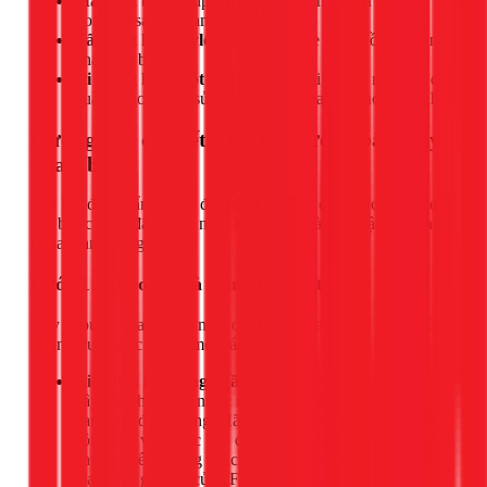
Máy hút bụi:
Giúp dọn dẹp bụi bẩn nhanh chóng
trong và sau khi làm việc.
Tấm bạt hoặc nylon:
Dùng để che chắn đồ đạc, sàn
nhà khỏi bụi bẩn.
Xi măng hoặc bột trét:
Để trám lại lỗ đục nếu bạn đục
quá tay hoặc cần sửa chữa bề mặt sau khi hoàn thành.
Hướng dẫn chi tiết cách đục tường bằng tay
qua 4 bước
Sau khi đã chuẩn bị đầy đủ, hãy cùng bắt đầu thực hiện theo
các bước dưới đây. Hãy nhớ, kiên nhẫn và cẩn thận là chìa
khóa thành công.
Bước 1: Khảo sát và Đánh dấu vị trí
Đây là bước quan trọng nhất để đảm bảo an toàn. Tuyệt đối
không được đục tường một cách tùy tiện.
Kiểm tra hệ thống ngầm:
Xác định xem có đường
dây điện hay ống nước nào chạy ngầm bên trong vị trí
bạn định đục không. Hãy quan sát vị trí của các ổ cắm,
công tắc, vòi nước gần đó và hình dung đường đi của
chúng. Nếu không chắc chắn, hãy sử dụng máy dò kim
loại hoặc gọi thợ của 1Fix để khảo sát.