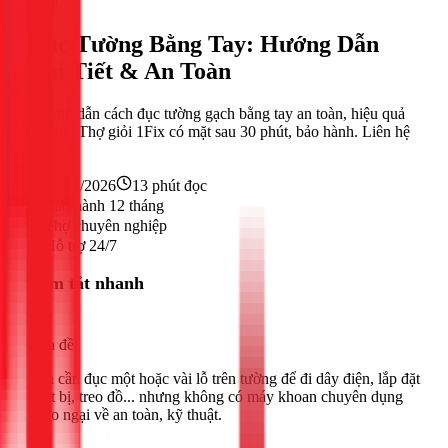
Khác
Đục Tường Bằng Tay: Hướng Dẫn
Chi Tiết & An Toàn
Hướng dẫn cách đục tường gạch bằng tay an toàn, hiệu quả
tại nhà. Thợ giỏi 1Fix có mặt sau 30 phút, bảo hành. Liên hệ
1Fix.
19/02/2026
13
phút đọc
Bảo hành 12 tháng
Thợ chuyên nghiệp
Hỗ trợ 24/7
Tóm tắt nhanh
Vấn đề
Bạn cần đục một hoặc vài lỗ trên tường để đi dây điện, lắp đặt
thiết bị, treo đồ... nhưng không có máy khoan chuyên dụng
và lo ngại về an toàn, kỹ thuật.