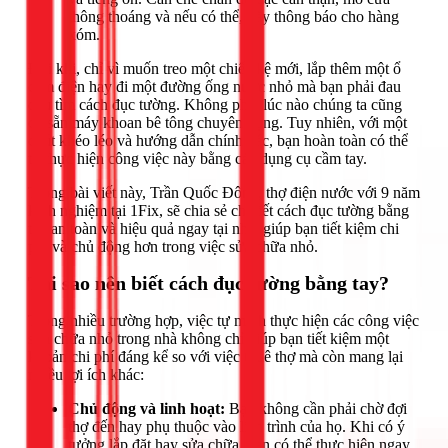
thông thoáng và nếu có thể, hãy thông báo cho hàng
xóm.
Đôi khi, chỉ vì muốn treo một chiếc kệ mới, lắp thêm một ổ
cắm điện hay đi một đường ống nước nhỏ mà bạn phải đau
đầu tìm cách đục tường. Không phải lúc nào chúng ta cũng
có sẵn máy khoan bê tông chuyên dụng. Tuy nhiên, với một
chút khéo léo và hướng dẫn chính xác, bạn hoàn toàn có thể
tự thực hiện công việc này bằng các dụng cụ cầm tay.
Trong bài viết này, Trần Quốc Đông, thợ điện nước với 9 năm
kinh nghiệm tại 1Fix, sẽ chia sẻ chi tiết cách đục tường bằng
tay an toàn và hiệu quả ngay tại nhà, giúp bạn tiết kiệm chi
phí và chủ động hơn trong việc sửa chữa nhỏ.
Tại sao nên biết cách đục tường bằng tay?
Trong nhiều trường hợp, việc tự mình thực hiện các công việc
sửa chữa nhỏ trong nhà không chỉ giúp bạn tiết kiệm một
khoản chi phí đáng kể so với việc thuê thợ mà còn mang lại
nhiều lợi ích khác:
Chủ động và linh hoạt:
Bạn không cần phải chờ đợi
thợ đến hay phụ thuộc vào lịch trình của họ. Khi có ý
tưởng lắp đặt hay sửa chữa, bạn có thể thực hiện ngay