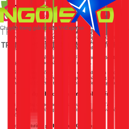
mong muốn hoặc gây nguy hiểm.
Kỹ thuật:
Đục từng lớp mỏng. Bắt đầu từ tâm, đục dần
ra các cạnh đã đánh dấu. Liên tục loại bỏ các mảnh vỡ
ra khỏi lỗ để có không gian làm việc.
Bước 4: Kiểm tra, hoàn thiện và dọn dẹp
Thường xuyên dừng lại để ướm thử vật cần lắp đặt (hộp điện,
ống nước...) vào lỗ để kiểm tra kích thước. Nếu lỗ chưa đủ
rộng hoặc sâu, hãy tiếp tục đục một cách cẩn thận.
Sau khi lỗ đục đạt yêu cầu, bạn có thể dùng mũi đục dẹp để
gọt giũa các cạnh cho phẳng và thẩm mỹ hơn.
Cuối cùng, dùng chổi và máy hút bụi để dọn dẹp sạch sẽ toàn
bộ khu vực làm việc. Nếu có lỡ đục quá tay, hãy dùng một ít
xi măng hoặc bột trét để trám lại các phần không mong muốn.
Kỹ thuật đục cho các loại tường phổ biến
Mỗi loại tường đòi hỏi một chút kỹ thuật khác nhau. Tại
TPHCM, hai loại tường phổ biến nhất là tường gạch và tường
bê tông.
Cách đục tường gạch (tường 10, tường 20)