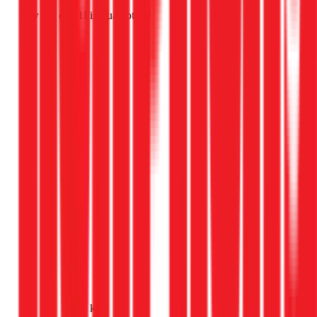
Hãy gọi cho 1Fix qua hotline
Gọi ngay 1Fix
khi: