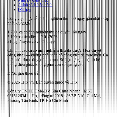
Nhật ký công việc
Chính sách bảo hành
Đặt hẹn
Công việc thực tế có ảnh nghiệm thu
· 60 ngày gần nhất
· cập
nhật
7/8/2026
1.700+
ca có ảnh nghiệm thu đã duyệt · 60 ngày
5.100+
ca tích lũy · từ 01/2026
21
quận/huyện có ca đã duyệt
Chỉ tính các ca có
ảnh nghiệm thu đã được 1Fix duyệt
công khai
— không phải toàn bộ công việc đã thực hiện.
Ca
mới nhất được duyệt: hôm qua.
Số liệu tự cập nhật từ hệ
thống điều phối, không phải con số quảng cáo.
Được giới thiệu trên
© 2026 1Fix.vn. Bản quyền thuộc về 1Fix.
Công ty TNHH TM&DV Sửa Chữa Nhanh · MST
0315126341 · Hoạt động từ 2018 · 86/5B Nhất Chi Mai,
Phường Tân Bình, TP. Hồ Chí Minh