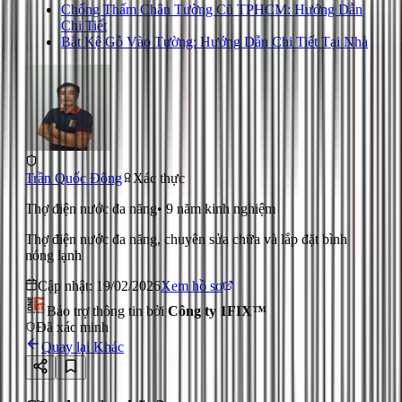
Chống Thấm Chân Tường Cũ TPHCM: Hướng Dẫn
Chi Tiết
Bắt Kệ Gỗ Vào Tường: Hướng Dẫn Chi Tiết Tại Nhà
Trần Quốc Đông
Xác thực
Thợ điện nước đa năng
•
9
năm kinh nghiệm
Thợ điện nước đa năng, chuyên sửa chữa và lắp đặt bình
nóng lạnh
Cập nhật:
19/02/2026
Xem hồ sơ
Bảo trợ thông tin bởi
Công ty 1FIX™
Đã xác minh
Quay lại
Khác