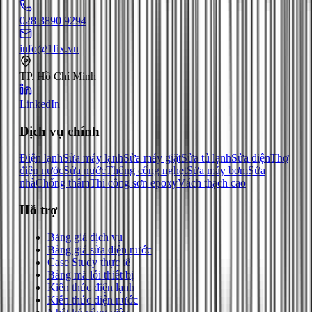
028 3890 9294
info@1fix.vn
TP. Hồ Chí Minh
LinkedIn
Dịch vụ chính
Điện lạnh
Sửa máy lạnh
Sửa máy giặt
Sửa tủ lạnh
Sửa điện
Thợ
điện nước
Sửa nước
Thông cống nghẹt
Sửa máy bơm
Sửa
nhà
Chống thấm
Thi công sơn epoxy
Vách thạch cao
Hỗ trợ
Bảng giá dịch vụ
Bảng giá sửa điện nước
Case Study thực tế
Bảng mã lỗi thiết bị
Kiến thức điện lạnh
Kiến thức điện nước