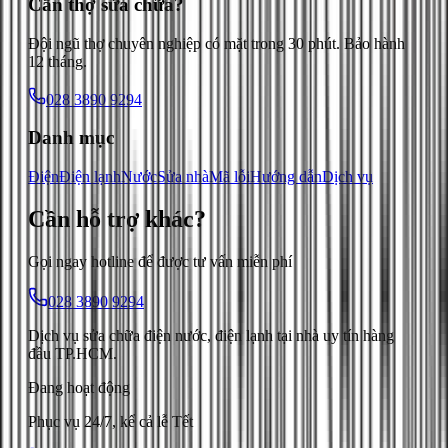
Cần thợ sửa chữa?
Đội ngũ thợ chuyên nghiệp có mặt trong 30 phút. Bảo hành
12 tháng.
028 3890 9294
Danh mục
Điện
Điện lạnh
Nước
Sửa nhà
Mã lỗi
Hướng dẫn
Dịch vụ
Cần hỗ trợ
khác
?
Gọi ngay hotline để được tư vấn miễn phí
028 3890 9294
Dịch vụ sửa chữa điện nước, điện lạnh tại nhà uy tín hàng
đầu TP.HCM.
Đang hoạt động
Phục vụ 24/7, kể cả lễ Tết