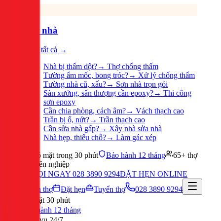
Sửa nhà
Xem tất cả →
Nhà bị thấm dột?
→
Thợ chống thấm
Tường ẩm mốc, bong tróc?
→
Xử lý chống thấm
Tường nhà cũ, xấu?
→
Sơn nhà trọn gói
Sàn xưởng, sân thượng cần epoxy?
→
Thi công
sơn epoxy
Cần chia phòng, cách âm?
→
Vách thạch cao
Trần bị ố, nứt?
→
Trần thạch cao
Cần sửa nhà gấp?
→
Xây nhà sửa nhà
Nhà hẹp, thiếu chỗ?
→
Làm gác xép
Có mặt trong 30 phút
Bảo hành 12 tháng
65+ thợ
chuyên nghiệp
GỌI NGAY 028 3890 9294
ĐẶT HẸN ONLINE
Tuyển thợ
Đặt hẹn
Tuyển thợ
028 3890 9294
Có mặt 30 phút
Bảo hành 12 tháng
Phục vụ 24/7