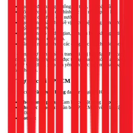
Bạn cần đục tường bê tông cốt thép, cột hoặc dầm.
Công việc đòi hỏi độ chính xác cao như lắp đặt hộp
điện âm, đi đường ống nước.
Bạn không chắc chắn về vị trí của hệ thống điện, nước
ngầm trong tường.
Bạn không có đủ thời gian, dụng cụ hoặc không tự tin
vào khả năng của mình.
Cần đục nhiều lỗ hoặc các công việc sửa chữa lớn hơn.
Với đội ngũ thợ lành nghề và trang thiết bị hiện đại, 1Fix cam
kết mang đến dịch vụ khoan đục tường nhanh chóng, an toàn,
thẩm mỹ và sạch sẽ, giúp bạn yên tâm thực hiện mọi kế hoạch
cải tạo nhà cửa.
📍 Thợ trực tại TPHCM
Đội thợ của
Trần Quốc Đông
đang trực tại TPHCM.
Thời gian đáp ứng:
Cam kết có mặt trong
30 phút
Khu vực phục vụ:
Toàn bộ TP.HCM và vùng lân cận
(50km)
Hotline: