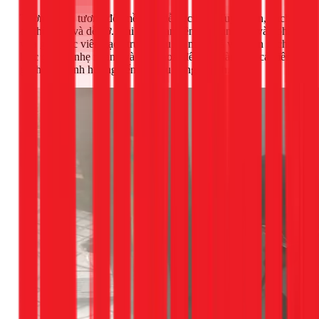
Tường gạch tương đối mềm và dễ đục hơn. Tuy nhiên, gạch
có thể giòn và dễ vỡ. Khi đục, bạn nên tập trung lực vào phần
vữa giữa các viên gạch trước, sau đó mới phá vỡ phần gạch.
Lực gõ cần nhẹ nhàng và dứt khoát để tránh làm nứt cả viên
gạch hoặc ảnh hưởng đến kết cấu xung quanh.