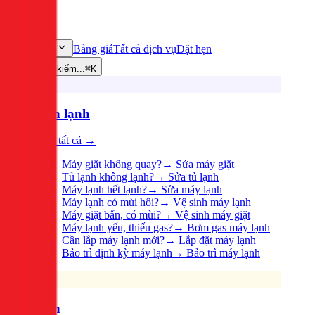
Bảng giá
Tất cả dịch vụ
Đặt hẹn
Dịch vụ
Tìm kiếm...
⌘K
Điện lạnh
Xem tất cả →
Máy giặt không quay?
→
Sửa máy giặt
Tủ lạnh không lạnh?
→
Sửa tủ lạnh
Máy lạnh hết lạnh?
→
Sửa máy lạnh
Máy lạnh có mùi hôi?
→
Vệ sinh máy lạnh
Máy giặt bẩn, có mùi?
→
Vệ sinh máy giặt
Máy lạnh yếu, thiếu gas?
→
Bơm gas máy lạnh
Cần lắp máy lạnh mới?
→
Lắp đặt máy lạnh
Bảo trì định kỳ máy lạnh
→
Bảo trì máy lạnh
Điện