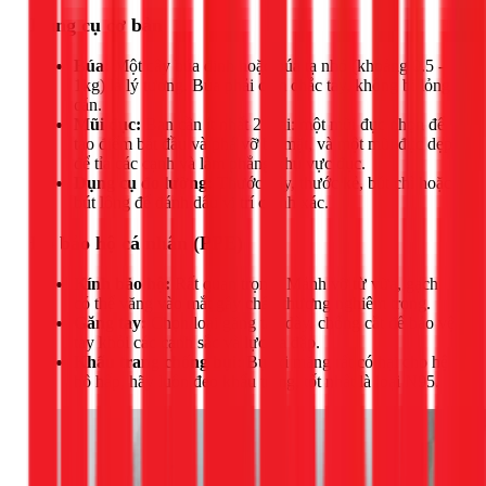
Dụng cụ cơ bản
Búa:
Một cây búa đinh hoặc búa tạ nhỏ (khoảng 0.5 -
1kg) là lý tưởng. Búa phải cầm chắc tay, không bị lỏng
cán.
Mũi đục:
Bạn cần ít nhất 2 loại: một mũi đục nhọn để
tạo điểm bắt đầu và phá vỡ bề mặt, và một mũi đục dẹp
để tỉa các cạnh và làm phẳng khu vực đục.
Dụng cụ đo lường:
Thước dây, thước kẻ, bút chì hoặc
bút lông để đánh dấu vị trí chính xác.
Đồ bảo hộ cá nhân (PPE)
Kính bảo hộ:
Rất quan trọng! Mảnh vỡ từ vữa, gạch
có thể văng vào mắt gây chấn thương nghiêm trọng.
Găng tay:
Chọn loại găng tay dày, chống cắt để bảo vệ
tay khỏi các cạnh sắc và lực va đập.
Khẩu trang chống bụi:
Bụi xi măng rất có hại cho hệ
hô hấp, hãy luôn đeo khẩu trang, tốt nhất là loại N95.