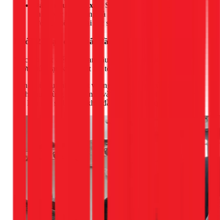
Đánh dấu chính xác:
Sử dụng thước và bút để vẽ
chính xác hình dạng và kích thước của lỗ cần đục lên
tường. Kiểm tra lại các số đo một lần nữa.
Bước 2: Tạo điểm bắt đầu
Việc tạo một điểm tựa ban đầu sẽ giúp mũi đục không bị trơn
trượt, giúp bạn kiểm soát lực tốt hơn.
Dùng mũi đục nhọn, đặt vuông góc vào tâm của khu vực đã
đánh dấu. Dùng búa gõ nhẹ vài lần để tạo một vết lõm nhỏ.
Vết lõm này sẽ là điểm khởi đầu cho toàn bộ quá trình.