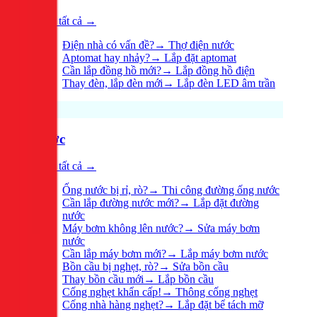
Xem tất cả →
Điện nhà có vấn đề?
→
Thợ điện nước
Aptomat hay nhảy?
→
Lắp đặt aptomat
Cần lắp đồng hồ mới?
→
Lắp đồng hồ điện
Thay đèn, lắp đèn mới
→
Lắp đèn LED âm trần
Nước
Xem tất cả →
Ống nước bị rỉ, rò?
→
Thi công đường ống nước
Cần lắp đường nước mới?
→
Lắp đặt đường
nước
Máy bơm không lên nước?
→
Sửa máy bơm
nước
Cần lắp máy bơm mới?
→
Lắp máy bơm nước
Bồn cầu bị nghẹt, rò?
→
Sửa bồn cầu
Thay bồn cầu mới
→
Lắp bồn cầu
Cống nghẹt khẩn cấp!
→
Thông cống nghẹt
Cống nhà hàng nghẹt?
→
Lắp đặt bể tách mỡ