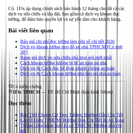
Có. 1Fix áp dụng chính sách bảo hành 12 tháng cho tất cả các
dịch vụ sửa chữa và lắp đặt, bao gồm cả dịch vụ khoan đục
tường, để đảm bảo quyền lợi và sự yên tâm cho khách hàng.
Bài viết liên quan
Báo giá chi phí đục tường làm cửa sổ chi tiết 2026
Dịch vụ khoan tường treo đồ tại nhà TPHCM [Có mặt
30']
Bảng giá dịch vụ sửa chữa nhà trọn gói mới nhất
Cách khoan tường không bị bể an toàn tại nhà
Dịch vụ & Cách đục bê tông nhanh chóng an toàn
Dịch vụ & Cách khoan tường nhà tắm tại nhà an toàn
Có kiểm chứng
1Fix TPHCM
—
TP. Hồ Chí Minh
(bán kính 50km)
Đọc thêm
Bàn Thờ Chung Cư Treo Tường: Hướng Dẫn Chi Tiết
Lắp Ổ Điện TPHCM: Hướng Dẫn Chi Tiết & An Toàn
Thông cống bằng máy lò xo TPHCM: Hướng dẫn chi
tiết