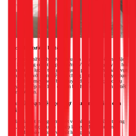
Cách đục tường bê tông
Đây là một thử thách thực sự nếu làm bằng tay. Bê tông, đặc
biệt là bê tông có cốt thép, rất cứng. Việc đục bằng tay đòi hỏi
rất nhiều sức lực và thời gian. Bạn sẽ phải đục từng mảnh vụn
rất nhỏ. Đối với tường bê tông, chúng tôi thực sự khuyên bạn
nên sử dụng máy khoan búa chuyên dụng hoặc gọi dịch vụ
chuyên nghiệp như 1Fix để đảm bảo hiệu quả, an toàn và tiết
kiệm thời gian.
Khi nào bạn nên gọi thợ chuyên nghiệp của
1Fix?
Tự làm là một trải nghiệm tuyệt vời, nhưng có những trường
hợp, việc gọi thợ chuyên nghiệp là quyết định thông minh
hơn để đảm bảo an toàn và chất lượng công trình.