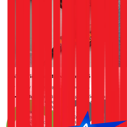
Bước 3: Tiến hành đục và mở rộng lỗ
Bây giờ, hãy chuyển sang kỹ thuật đục chính.
Góc đục:
Cầm mũi đục nghiêng một góc khoảng 45-60
độ so với mặt tường, hướng mũi đục từ ngoài vào tâm
của khu vực cần đục.
Lực đục:
Dùng búa gõ với lực đều và vừa phải vào
đuôi mũi đục. Đừng cố gắng dùng hết sức trong một
lần, điều này có thể làm vỡ mảng tường lớn không