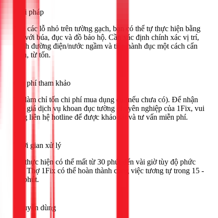
Giải pháp
Với các lỗ nhỏ trên tường gạch, bạn có thể tự thực hiện bằng
tay với búa, đục và đồ bảo hộ. Cần xác định chính xác vị trí,
tránh đường điện/nước ngầm và tiến hành đục một cách cẩn
thận, từ tốn.
Chi phí tham khảo
Tự làm chỉ tốn chi phí mua dụng cụ (nếu chưa có). Để nhận
báo giá dịch vụ khoan đục tường chuyên nghiệp của 1Fix, vui
lòng liên hệ hotline để được khảo sát và tư vấn miễn phí.
Thời gian xử lý
Tự thực hiện có thể mất từ 30 phút đến vài giờ tùy độ phức
tạp. Thợ 1Fix có thể hoàn thành công việc tương tự trong 15 -
60 phút.
Khuyên dùng