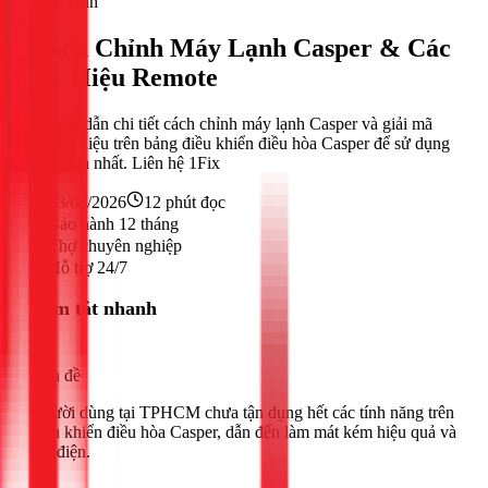
Điện lạnh
Cách Chỉnh Máy Lạnh Casper & Các
Ký Hiệu Remote
Hướng dẫn chi tiết cách chỉnh máy lạnh Casper và giải mã
các ký hiệu trên bảng điều khiển điều hòa Casper để sử dụng
hiệu quả nhất. Liên hệ 1Fix
03/08/2026
12
phút đọc
Bảo hành 12 tháng
Thợ chuyên nghiệp
Hỗ trợ 24/7
Tóm tắt nhanh
Vấn đề
Người dùng tại TPHCM chưa tận dụng hết các tính năng trên
điều khiển điều hòa Casper, dẫn đến làm mát kém hiệu quả và
tốn điện.