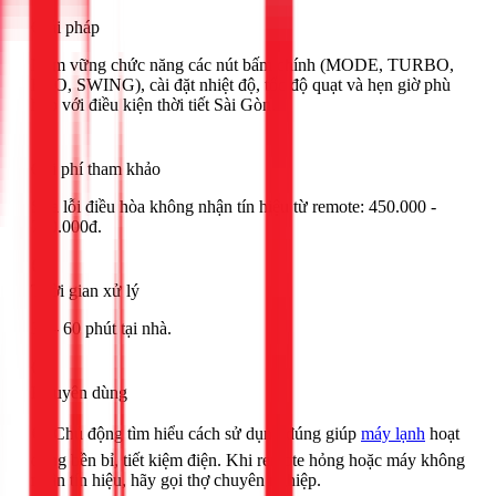
Giải pháp
Nắm vững chức năng các nút bấm chính (MODE, TURBO,
ECO, SWING), cài đặt nhiệt độ, tốc độ quạt và hẹn giờ phù
hợp với điều kiện thời tiết Sài Gòn.
Chi phí tham khảo
Sửa lỗi điều hòa không nhận tín hiệu từ remote: 450.000 -
750.000đ.
Thời gian xử lý
30 - 60 phút tại nhà.
Khuyên dùng
🟢 Chủ động tìm hiểu cách sử dụng đúng giúp
máy lạnh
hoạt
động bền bỉ, tiết kiệm điện. Khi remote hỏng hoặc máy không
nhận tín hiệu, hãy gọi thợ chuyên nghiệp.