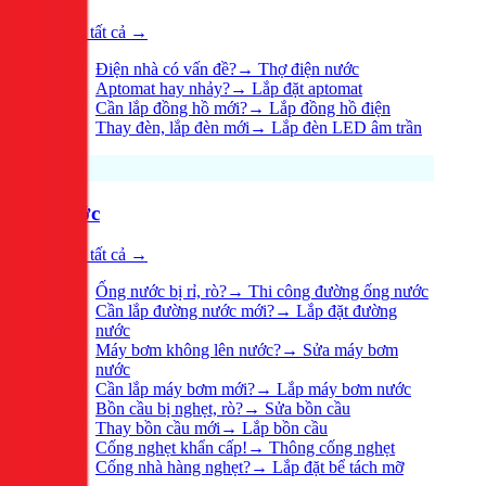
Xem tất cả →
Điện nhà có vấn đề?
→
Thợ điện nước
Aptomat hay nhảy?
→
Lắp đặt aptomat
Cần lắp đồng hồ mới?
→
Lắp đồng hồ điện
Thay đèn, lắp đèn mới
→
Lắp đèn LED âm trần
Nước
Xem tất cả →
Ống nước bị rỉ, rò?
→
Thi công đường ống nước
Cần lắp đường nước mới?
→
Lắp đặt đường
nước
Máy bơm không lên nước?
→
Sửa máy bơm
nước
Cần lắp máy bơm mới?
→
Lắp máy bơm nước
Bồn cầu bị nghẹt, rò?
→
Sửa bồn cầu
Thay bồn cầu mới
→
Lắp bồn cầu
Cống nghẹt khẩn cấp!
→
Thông cống nghẹt
Cống nhà hàng nghẹt?
→
Lắp đặt bể tách mỡ