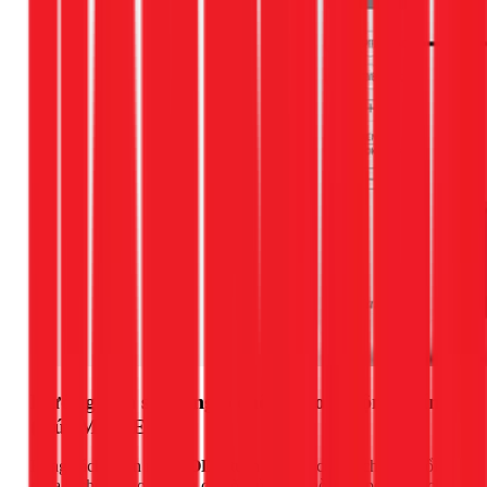
Hướng dẫn sử dụng 5 chế độ hoạt động chính
(Nút MODE)
Bằng cách nhấn nút
MODE
tuần tự, bạn có thể chuyển đổi
giữa 5 chế độ hoạt động cốt lõi của điều hòa Casper. Mỗi chế