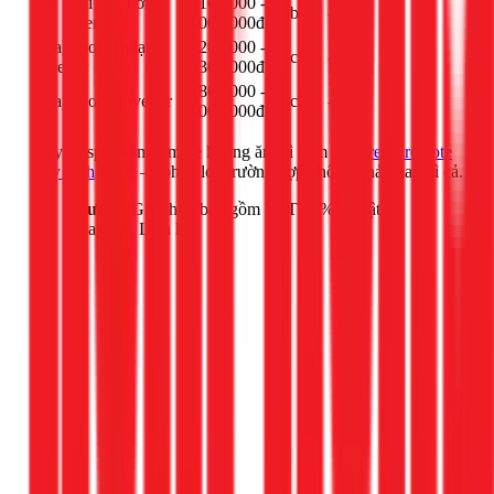
Xử lý xì tán, bơm
1.100.000 -
bộ
-
gas Inverter
2.000.000đ
Thay motor quạt
1.200.000 -
cái
-
Inverter
2.300.000đ
3.800.000 -
Thay block Inverter
cái
-
5.000.000đ
Máy Casper bấm remote không ăn thì xem
cách reset remote
máy lạnh
trước — phần lớn trường hợp không phải thay gì cả.
Lưu ý:
Giá chưa bao gồm VAT 10% và vật tư
thay thế. Liên hệ