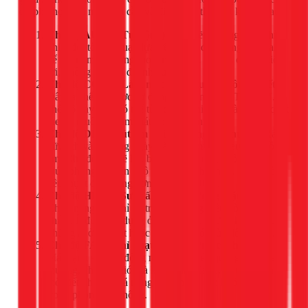
độ phù hợp với một nhu cầu và điều kiện thời tiết khác nhau.
Chế độ AUTO (Tự động):
Máy sẽ tự động điều chỉnh
nhiệt độ, tốc độ quạt dựa trên nhiệt độ phòng hiện tại
để tạo ra môi trường thoải mái nhất. Đây là chế độ tiện
lợi, không cần cài đặt nhiều.
Chế độ COOL (Làm mát - biểu tượng bông tuyết):
Đây là chế độ được sử dụng nhiều nhất tại TPHCM. Ở
chế độ này, bạn có thể tùy chỉnh nhiệt độ và tốc độ quạt
theo ý muốn để làm mát không gian.
Chế độ DRY (Hút ẩm - biểu tượng giọt nước):
Rất
hữu ích vào những ngày Sài Gòn mưa nhiều, trời nồm
ẩm. Chế độ này sẽ hút bớt hơi ẩm trong không khí,
giúp phòng trở nên khô ráo và dễ chịu hơn, đồng thời
tiêu thụ ít điện năng hơn chế độ COOL.
Chế độ HEAT (Sưởi ấm - biểu tượng mặt trời):
Chức năng này chỉ có trên các dòng điều hòa Casper 2
chiều. Ít được sử dụng ở miền Nam nhưng hữu ích cho
những ai ở Đà Lạt hoặc các vùng có mùa đông lạnh.
Chế độ FAN (Chỉ quạt - biểu tượng cánh quạt):
Máy lạnh sẽ hoạt động như một chiếc quạt gió thông
thường, chỉ thổi gió mà không làm lạnh. Phù hợp khi
thời tiết không quá nóng và bạn chỉ cần không khí
trong phòng lưu thông.