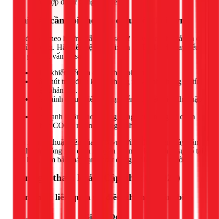
phù hợp để sử dụng qua đêm.
Khi nào cần gọi thợ sửa điều hòa 1Fix.vn?
Dù đã làm theo hướng dẫn, một số sự cố vẫn có thể xảy ra do
lỗi từ thiết bị. Hãy liên hệ với 1Fix.vn tại TPHCM ngay nếu
bạn gặp các vấn đề sau:
Điều khiển hết pin dù đã thay pin mới.
Bấm nút trên điều khiển nhưng máy lạnh không có tín
hiệu phản hồi.
Màn hình điều khiển không hiển thị hoặc hiển thị chập
chờn.
Máy lạnh không hoạt động đúng chức năng đã chọn
(chọn COOL nhưng không lạnh).
Đội ngũ kỹ thuật viên của 1Fix.vn với kinh nghiệm dày dặn
sẽ nhanh chóng xác định nguyên nhân và khắc phục sự cố tại
nhà bạn, đảm bảo máy lạnh hoạt động trở lại bình thường.
Bảng giá tham khảo (Cập nhật 03/2026)
Hạng mục liên quan tới điều khiển và cảm biến
Giá
Đơn