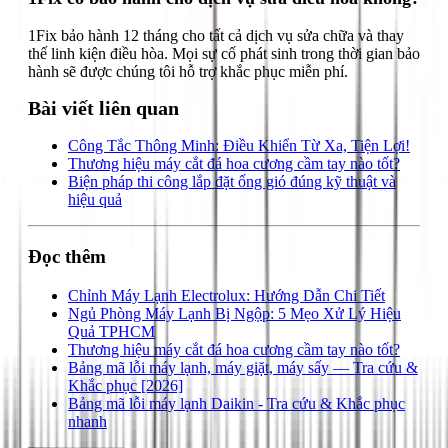
1Fix bảo hành 12 tháng cho tất cả dịch vụ sửa chữa và thay
thế linh kiện điều hòa. Mọi sự cố phát sinh trong thời gian bảo
hành sẽ được chúng tôi hỗ trợ khắc phục miễn phí.
Bài viết liên quan
Công Tắc Thông Minh: Điều Khiển Từ Xa, Tiện Lợi!
Thương hiệu máy cắt đá hoa cương cầm tay nào tốt?
Biện pháp thi công lắp đặt ống gió đúng kỹ thuật và
hiệu quả
Đọc thêm
Chỉnh Máy Lạnh Electrolux: Hướng Dẫn Chi Tiết
Ngủ Phòng Máy Lạnh Bị Ngộp: 5 Mẹo Xử Lý Hiệu
Quả TPHCM
Thương hiệu máy cắt đá hoa cương cầm tay nào tốt?
Bảng mã lỗi máy lạnh, máy giặt, máy sấy — Tra cứu &
Khắc phục [2026]
Bảng mã lỗi máy lạnh Daikin - Tra cứu & Khắc phục
nhanh