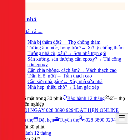
Sửa nhà
Xem tất cả →
Nhà bị thấm dột?
→
Thợ chống thấm
Tường ẩm mốc, bong tróc?
→
Xử lý chống thấm
Tường nhà cũ, xấu?
→
Sơn nhà trọn gói
Sàn xưởng, sân thượng cần epoxy?
→
Thi công
sơn epoxy
Cần chia phòng, cách âm?
→
Vách thạch cao
Trần bị ố, nứt?
→
Trần thạch cao
Cần sửa nhà gấp?
→
Xây nhà sửa nhà
Nhà hẹp, thiếu chỗ?
→
Làm gác xép
Có mặt trong 30 phút
Bảo hành 12 tháng
65+ thợ
chuyên nghiệp
GỌI NGAY 028 3890 9294
ĐẶT HẸN ONLINE
Tuyển thợ
Đặt hẹn
Tuyển thợ
028 3890 9294
Có mặt 30 phút
Bảo hành 12 tháng
Phục vụ 24/7