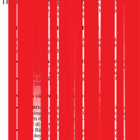
độ quạt cao nhất để phòng nhanh mát. Sau khi phòng
đã đủ lạnh, hãy giảm xuống mức trung bình hoặc thấp
để giảm tiếng ồn và tiết kiệm điện.
3. Tận dụng chế độ hẹn giờ (TIMER)
Chức năng hẹn giờ tắt đặc biệt hữu ích vào ban đêm. Bạn có
thể cài đặt máy tự tắt sau 3-4 tiếng ngủ để tránh bị lạnh về
sáng và không lãng phí điện.
Để hẹn giờ tắt:
Nhấn nút
TIMER
, màn hình sẽ hiện
TIMER OFF
. Dùng nút
▲/▼
để chọn thời gian mong
muốn, sau đó nhấn
TIMER
lần nữa để xác nhận.
Để hẹn giờ bật:
Thao tác tương tự nhưng màn hình sẽ
hiện
TIMER ON
.
4. Khi nào cần dùng TURBO và ECO?
TURBO:
Sử dụng khi bạn vừa đi ngoài nắng về hoặc
khi phòng có nhiều người, cần làm lạnh nhanh chóng.
Chỉ nên dùng trong khoảng 15-20 phút đầu rồi chuyển
về chế độ COOL bình thường.
ECO:
Bật chế độ này khi phòng đã đủ mát và bạn
muốn duy trì nhiệt độ ổn định mà vẫn tiết kiệm điện, rất