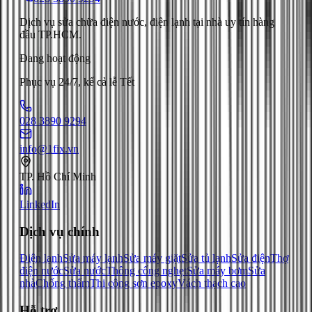
Dịch vụ sửa chữa điện nước, điện lạnh tại nhà uy tín hàng
đầu TP.HCM.
Đang hoạt động
Phục vụ 24/7, kể cả lễ Tết
028 3890 9294
info@1fix.vn
TP. Hồ Chí Minh
LinkedIn
Dịch vụ chính
Điện lạnh
Sửa máy lạnh
Sửa máy giặt
Sửa tủ lạnh
Sửa điện
Thợ
điện nước
Sửa nước
Thông cống nghẹt
Sửa máy bơm
Sửa
nhà
Chống thấm
Thi công sơn epoxy
Vách thạch cao
Hỗ trợ