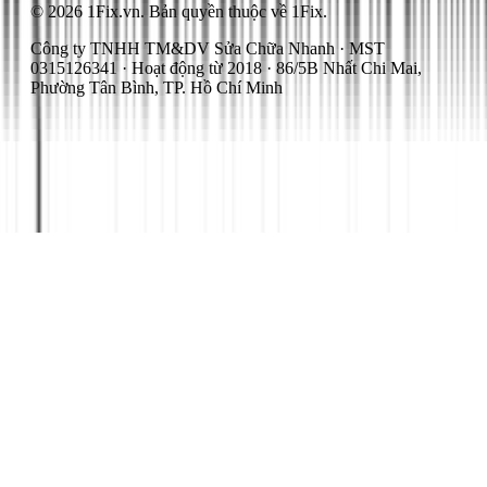
© 2026 1Fix.vn. Bản quyền thuộc về 1Fix.
Công ty TNHH TM&DV Sửa Chữa Nhanh · MST
0315126341 · Hoạt động từ 2018 · 86/5B Nhất Chi Mai,
Phường Tân Bình, TP. Hồ Chí Minh