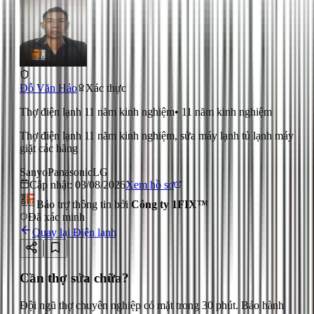
Đỗ Văn Hảo
Xác thực
Thợ điện lạnh 11 năm kinh nghiệm
•
11
năm kinh nghiệm
Thợ điện lạnh 11 năm kinh nghiệm, sửa máy lạnh tủ lạnh máy
giặt các hãng
Sanyo
Panasonic
LG
Cập nhật:
03/08/2026
Xem hồ sơ
Bảo trợ thông tin bởi
Công ty 1FIX™
Đã xác minh
Quay lại
Điện lạnh
Cần thợ sửa chữa?
Đội ngũ thợ chuyên nghiệp có mặt trong 30 phút. Bảo hành