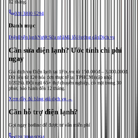
12 tháng.
028 3890 9294
Danh mục
Điện
Điện lạnh
Nước
Sửa nhà
Mã lỗi
Hướng dẫn
Dịch vụ
Cần sửa điện lạnh?
Ước tính chi phí
ngay
Giá dịch vụ
Điện lạnh
tại 1Fix.vn: từ
150.000đ
–
3.000.000đ
.
Dữ liệu từ
120
hóa đơn thực tế tại TPHCM (cập nhật
1/2026
). Đội ngũ 65+ thợ chuyên nghiệp, có mặt trong 30
phút, bảo hành đến 12 tháng.
Xem đầy đủ bảng giá dịch vụ →
Cần hỗ trợ
điện lạnh
?
Gọi ngay hotline để được tư vấn miễn phí
028 3890 9294