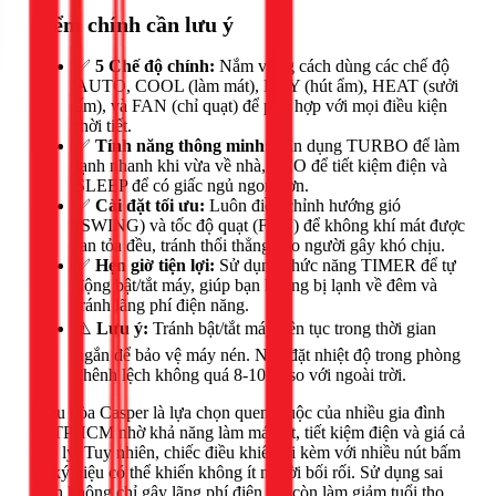
Điểm chính cần lưu ý
✅
5 Chế độ chính:
Nắm vững cách dùng các chế độ
AUTO, COOL (làm mát), DRY (hút ẩm), HEAT (sưởi
ấm), và FAN (chỉ quạt) để phù hợp với mọi điều kiện
thời tiết.
✅
Tính năng thông minh:
Tận dụng TURBO để làm
lạnh nhanh khi vừa về nhà, ECO để tiết kiệm điện và
SLEEP để có giấc ngủ ngon hơn.
✅
Cài đặt tối ưu:
Luôn điều chỉnh hướng gió
(SWING) và tốc độ quạt (FAN) để không khí mát được
lan tỏa đều, tránh thổi thẳng vào người gây khó chịu.
✅
Hẹn giờ tiện lợi:
Sử dụng chức năng TIMER để tự
động bật/tắt máy, giúp bạn không bị lạnh về đêm và
tránh lãng phí điện năng.
⚠️
Lưu ý:
Tránh bật/tắt máy liên tục trong thời gian
ngắn để bảo vệ máy nén. Nên đặt nhiệt độ trong phòng
chênh lệch không quá 8-10°C so với ngoài trời.
Điều hòa Casper là lựa chọn quen thuộc của nhiều gia đình
tại TPHCM nhờ khả năng làm mát tốt, tiết kiệm điện và giá cả
hợp lý. Tuy nhiên, chiếc điều khiển đi kèm với nhiều nút bấm
và ký hiệu có thể khiến không ít người bối rối. Sử dụng sai
cách không chỉ gây lãng phí điện mà còn làm giảm tuổi thọ