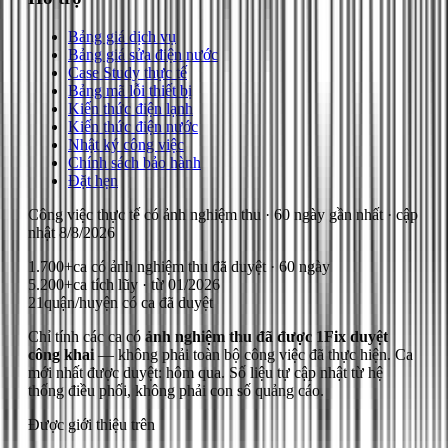
Bảng giá dịch vụ
Bảng giá sửa điện nước
Case Study thực tế
Bảng mã lỗi thiết bị
Kiến thức điện lạnh
Kiến thức điện nước
Nhật ký công việc
Chính sách bảo hành
Đặt hẹn
Công việc thực tế có ảnh nghiệm thu
· 60 ngày gần nhất
· cập
nhật
8/8/2026
1.700+
ca có ảnh nghiệm thu đã duyệt · 60 ngày
5.200+
ca tích lũy · từ 01/2026
21
quận/huyện có ca đã duyệt
Chỉ tính các ca có
ảnh nghiệm thu đã được 1Fix duyệt
công khai
— không phải toàn bộ công việc đã thực hiện.
Ca
mới nhất được duyệt: hôm qua.
Số liệu tự cập nhật từ hệ
thống điều phối, không phải con số quảng cáo.
Được giới thiệu trên