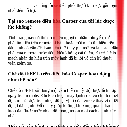
Gọi ngay 1Fix
, chúng tôi sẽ điều phối thợ ở khu vực gần bạn
nhất đến hỗ trợ.
Tại sao remote điều hòa Casper của tôi lúc được
lúc không?
Tình trạng này có thể do nhiều nguyên nhân: pin yếu, mắt
phát tín hiệu trên remote bị bẩn, hoặc mắt nhận tín hiệu trên
dàn lạnh có vấn đề. Bạn nên thử thay pin mới và lau sạch đầu
phát của remote trước tiên. Nếu không cải thiện, rất có thể bo
mạch nhận tín hiệu trên máy lạnh đã bị lỗi và cần kỹ thuật
viên kiểm tra.
Chế độ iFEEL trên điều hòa Casper hoạt động
như thế nào?
Chế độ iFEEL sử dụng một cảm biến nhiệt độ được tích hợp
ngay trên remote. Khi kích hoạt, máy lạnh sẽ điều chỉnh nhiệt
độ làm mát dựa trên nhiệt độ tại vị trí của remote thay vì nhiệt
độ tại dàn lạnh. Điều này giúp không khí xung quanh bạn
luôn đạt được mức nhiệt độ mong muốn một cách chính xác
nhất.
1Fix có bảo hành cho dịch vụ sửa điều hòa không?