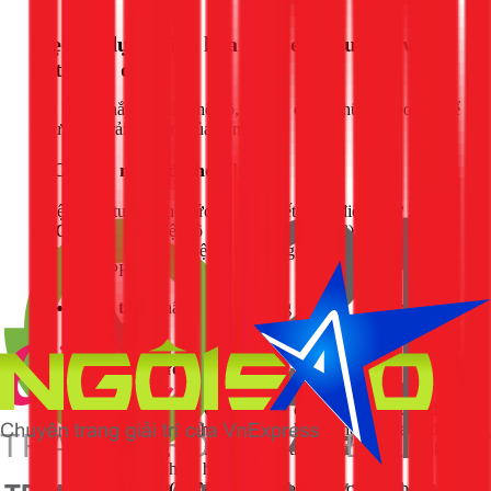
Mẹo sử dụng điều hòa Casper hiệu quả và
tiết kiệm điện
Sau khi đã nắm rõ các chế độ, hãy áp dụng những mẹo sau để
tối ưu hóa trải nghiệm của bạn.
1. Cài đặt nhiệt độ hợp lý
Nhiệt độ lý tưởng cho sức khỏe và tiết kiệm điện là từ
25 -
27°C
. Tránh đặt nhiệt độ quá thấp (dưới 22°C) vì vừa tốn
điện, vừa dễ gây sốc nhiệt khi đi ra ngoài, đặc biệt dưới cái
nắng của TPHCM.
Thao tác:
Nhấn nút
▲
để tăng hoặc
▼
để giảm nhiệt
độ.
2. Điều chỉnh hướng gió và tốc độ quạt
Hướng gió (SWING):
Nên để cánh đảo gió ở chế độ
tự động để khí lạnh lan tỏa đều khắp phòng. Tránh để
gió thổi thẳng vào người trong thời gian dài, dễ gây khô
da và các bệnh về hô hấp.
Tốc độ quạt (FAN):
Khi mới bật, bạn có thể chọn tốc