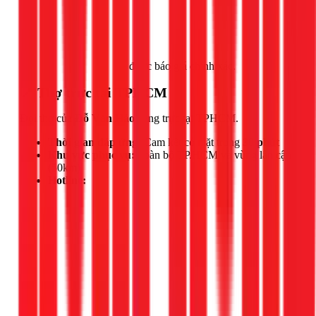
Gọi ngay 1Fix
để được báo giá chính xác.
📍 Thợ trực tại TPHCM
Đội thợ của
Đỗ Văn Hảo
đang trực tại TPHCM.
Thời gian đáp ứng:
Cam kết có mặt trong
30 phút
Khu vực phục vụ:
Toàn bộ TP.HCM và vùng lân cận
(50km)
Hotline: