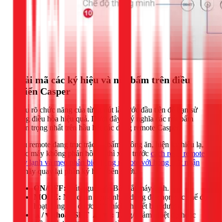
Giải mã các ký hiệu và nút bấm trên điều
khiển Casper
Hiểu rõ chức năng của từng nút là bước đầu tiên để bạn sử
dụng điều hòa hiệu quả. Dưới đây là ý nghĩa các nút bấm
quan trọng nhất trên hầu hết các dòng remote Casper.
Nếu remote đang trục trặc — bấm không ăn, hiện ký hiệu lạ,
hoặc máy không phản hồi — thì xem trước
cách reset remote
máy lạnh và mẹo phân biệt hỏng remote với hỏng mắt nhận
rồi hãy quay lại phần ký hiệu bên dưới.
ON/OFF:
Nút nguồn để Bật/Tắt máy lạnh.
MODE:
Nút quan trọng nhất, dùng để chọn các chế độ
hoạt động (sẽ được giải thích chi tiết bên dưới).
▲/▼ (hoặc SET ▲/▼):
Tăng/Giảm nhiệt độ hoặc