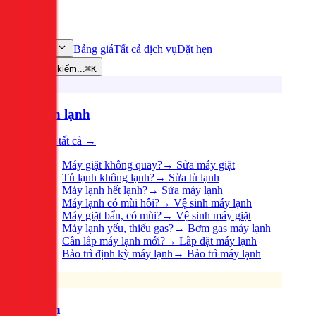
Bảng giá
Tất cả dịch vụ
Đặt hẹn
Dịch vụ
Tìm kiếm...
⌘K
Điện lạnh
Xem tất cả →
Máy giặt không quay?
→
Sửa máy giặt
Tủ lạnh không lạnh?
→
Sửa tủ lạnh
Máy lạnh hết lạnh?
→
Sửa máy lạnh
Máy lạnh có mùi hôi?
→
Vệ sinh máy lạnh
Máy giặt bẩn, có mùi?
→
Vệ sinh máy giặt
Máy lạnh yếu, thiếu gas?
→
Bơm gas máy lạnh
Cần lắp máy lạnh mới?
→
Lắp đặt máy lạnh
Bảo trì định kỳ máy lạnh
→
Bảo trì máy lạnh
Điện