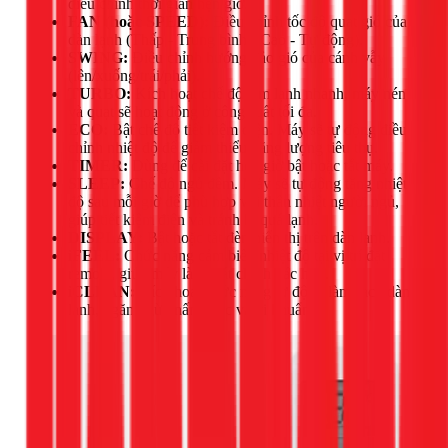
điều chỉnh thời gian hẹn giờ.
FAN (hoặc SPEED):
Điều chỉnh tốc độ quạt gió của
dàn lạnh (Thấp - Trung bình - Cao - Tự động).
SWING:
Điều chỉnh hướng đảo gió của cánh vẫy
(lên/xuống/trái/phải).
TURBO:
Kích hoạt chế độ làm lạnh nhanh, máy nén
và quạt sẽ hoạt động ở công suất tối đa.
ECO:
Bật chế độ tiết kiệm điện. Máy sẽ tự động điều
chỉnh nhiệt độ để giảm thiểu năng lượng tiêu thụ.
TIMER:
Dùng để cài đặt hẹn giờ bật hoặc tắt máy.
SLEEP:
Chế độ ngủ đêm. Máy sẽ tự động tăng nhiệt
độ sau mỗi giờ để phù hợp với thân nhiệt người ngủ,
giúp tiết kiệm điện và tránh bị quá lạnh.
DISPLAY:
Bật hoặc tắt đèn hiển thị trên dàn lạnh.
iFEEL:
Chức năng cảm biến nhiệt độ tại vị trí đặt
remote, giúp máy làm mát chính xác hơn.
iCLEAN:
Kích hoạt chức năng tự động làm sạch dàn
lạnh, ngăn ngừa nấm mốc và vi khuẩn.