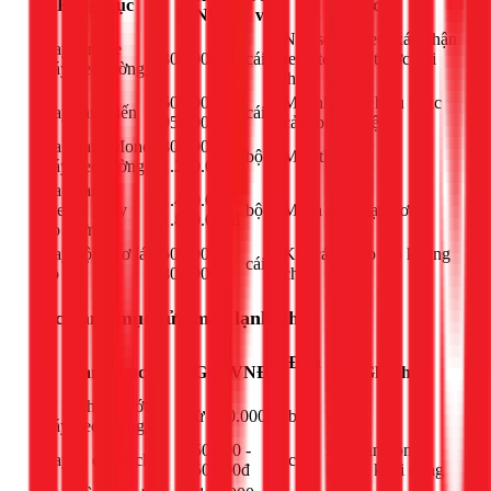
Hạng mục
Ghi chú
(VNĐ)
vị
Nên soi camera xác nhận
Thay remote
300.000đ
cái
remote hỏng trước khi
(máy treo tường)
thay
600.000 -
Mắt nhận tín hiệu hoặc
Thay cảm biến
cái
950.000đ
cảm biến nhiệt
Sửa board Mono
800.000 -
bộ
Máy thường
(máy treo tường)
1.200.000đ
Sửa board
1.400.000 -
Inverter (máy
bộ
Mạch phức tạp hơn
1.800.000đ
treo tường)
Thay động cơ lá
500.000 -
Khi cánh đảo gió không
cái
đảo
800.000đ
chạy
Các hạng mục sửa máy lạnh khác
Đơn
Hạng mục
Giá (VNĐ)
Ghi chú
vị
Xử lý chảy nước
Từ 300.000đ
bộ
-
(máy treo tường)
650.000 -
Khi dàn nóng
Thay tụ đề block
cái
950.000đ
không khởi động