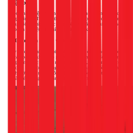
nhận biết
Theo kinh nghiệm 8 năm của tôi, có 3 vấn đề chính mà các
hộ gia đình tại TPHCM thường xuyên gặp phải với hệ thống
máng xối của mình. Việc nhận biết sớm các dấu hiệu này sẽ
giúp bạn tiết kiệm chi phí sửa chữa đáng kể.
1. Tắc nghẽn do rác và lá cây
Đây là "căn bệnh" phổ biến nhất. Lá cây, cành nhỏ, túi nilon,
và các loại rác khác theo gió bay lên mái nhà và tích tụ trong
lòng máng. Đặc biệt sau một mùa khô dài, lượng rác này có
thể chặn hoàn toàn đường thoát nước. Dấu hiệu dễ thấy nhất
là khi trời mưa, nước không chảy xuống ống thoát mà tràn ra
ngoài mép máng, xối thẳng xuống tường nhà.