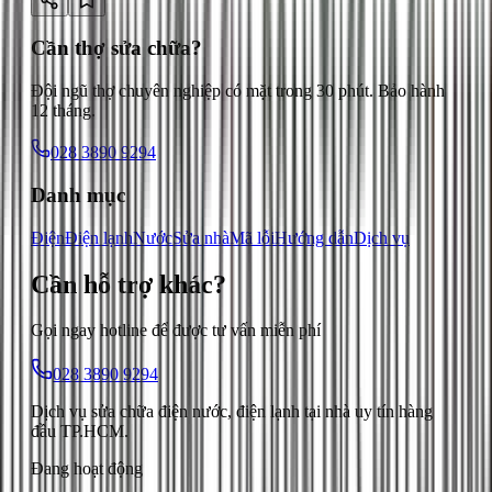
Cần thợ sửa chữa?
Đội ngũ thợ chuyên nghiệp có mặt trong 30 phút. Bảo hành
12 tháng.
028 3890 9294
Danh mục
Điện
Điện lạnh
Nước
Sửa nhà
Mã lỗi
Hướng dẫn
Dịch vụ
Cần hỗ trợ
khác
?
Gọi ngay hotline để được tư vấn miễn phí
028 3890 9294
Dịch vụ sửa chữa điện nước, điện lạnh tại nhà uy tín hàng
đầu TP.HCM.
Đang hoạt động