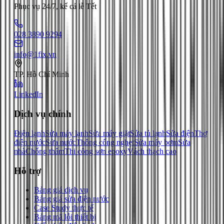
Phục vụ 24/7, kể cả lễ Tết
028 3890 9294
info@1fix.vn
TP. Hồ Chí Minh
LinkedIn
Dịch vụ chính
Điện lạnh
Sửa máy lạnh
Sửa máy giặt
Sửa tủ lạnh
Sửa điện
Thợ
điện nước
Sửa nước
Thông cống nghẹt
Sửa máy bơm
Sửa
nhà
Chống thấm
Thi công sơn epoxy
Vách thạch cao
Hỗ trợ
Bảng giá dịch vụ
Bảng giá sửa điện nước
Case Study thực tế
Bảng mã lỗi thiết bị