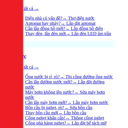
Xem tất cả →
Điện nhà có vấn đề?
→
Thợ điện nước
Aptomat hay nhảy?
→
Lắp đặt aptomat
Cần lắp đồng hồ mới?
→
Lắp đồng hồ điện
Thay đèn, lắp đèn mới
→
Lắp đèn LED âm trần
Nước
Xem tất cả →
Ống nước bị rỉ, rò?
→
Thi công đường ống nước
Cần lắp đường nước mới?
→
Lắp đặt đường
nước
Máy bơm không lên nước?
→
Sửa máy bơm
nước
Cần lắp máy bơm mới?
→
Lắp máy bơm nước
Bồn cầu bị nghẹt, rò?
→
Sửa bồn cầu
Thay bồn cầu mới
→
Lắp bồn cầu
Cống nghẹt khẩn cấp!
→
Thông cống nghẹt
Cống nhà hàng nghẹt?
→
Lắp đặt bể tách mỡ