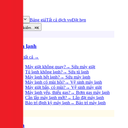
Bảng giá
Tất cả dịch vụ
Đặt hẹn
Dịch vụ
Tìm kiếm...
⌘K
Điện lạnh
Xem tất cả →
Máy giặt không quay?
→
Sửa máy giặt
Tủ lạnh không lạnh?
→
Sửa tủ lạnh
Máy lạnh hết lạnh?
→
Sửa máy lạnh
Máy lạnh có mùi hôi?
→
Vệ sinh máy lạnh
Máy giặt bẩn, có mùi?
→
Vệ sinh máy giặt
Máy lạnh yếu, thiếu gas?
→
Bơm gas máy lạnh
Cần lắp máy lạnh mới?
→
Lắp đặt máy lạnh
Bảo trì định kỳ máy lạnh
→
Bảo trì máy lạnh
Điện