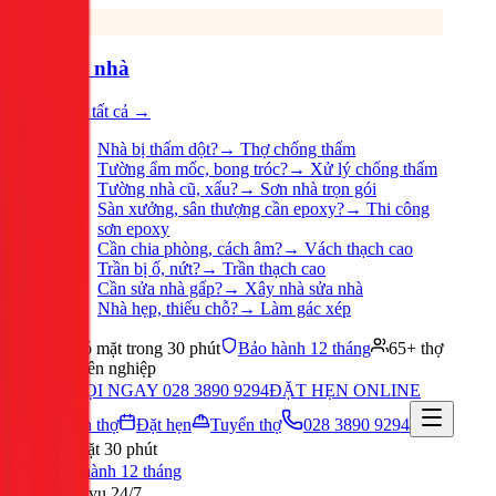
Sửa nhà
Xem tất cả →
Nhà bị thấm dột?
→
Thợ chống thấm
Tường ẩm mốc, bong tróc?
→
Xử lý chống thấm
Tường nhà cũ, xấu?
→
Sơn nhà trọn gói
Sàn xưởng, sân thượng cần epoxy?
→
Thi công
sơn epoxy
Cần chia phòng, cách âm?
→
Vách thạch cao
Trần bị ố, nứt?
→
Trần thạch cao
Cần sửa nhà gấp?
→
Xây nhà sửa nhà
Nhà hẹp, thiếu chỗ?
→
Làm gác xép
Có mặt trong 30 phút
Bảo hành 12 tháng
65+ thợ
chuyên nghiệp
GỌI NGAY 028 3890 9294
ĐẶT HẸN ONLINE
Tuyển thợ
Đặt hẹn
Tuyển thợ
028 3890 9294
Có mặt 30 phút
Bảo hành 12 tháng
Phục vụ 24/7