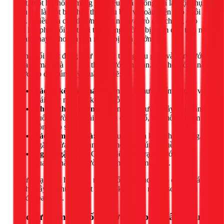
chợt, một hệ thống máng xối hiệu quả không chỉ là một phụ
kiện mà là một bộ phận thiết yếu bảo vệ toàn diện cho ngôi
nhà. Nhiều gia chủ thường xem nhẹ vai trò của chúng cho
đến khi phải đối mặt với tình trạng tường bị thấm dột, trần nhà
ố vàng hay tệ hơn là nền móng bị ảnh hưởng.
Máng xối hoạt động như một hệ thống thu gom và dẫn nước
mưa từ mái nhà đến nơi thoát nước an toàn. Khi hệ thống này
được lắp đặt đúng kỹ thuật, nó sẽ:
Bảo vệ kết cấu mái:
Ngăn nước mưa ngấm ngược vào
mái, gây mục nát khung gỗ, xà gồ.
Chống thấm tường:
Ngăn dòng nước chảy xối thẳng
xuống tường ngoài, gây ra các vết ố, rêu mốc và làm
hỏng lớp sơn.
Bảo vệ móng nhà:
Dẫn nước ra xa khỏi chân móng,
ngăn ngừa tình trạng xói mòn, sụt lún đất nền.
Ngăn ngập úng:
Giảm thiểu tình trạng nước đọng
quanh nhà, sân vườn sau mỗi trận mưa lớn.
Ngược lại, một hệ thống máng xối bị lỗi hoặc lắp đặt sai cách
có thể gây ra những thiệt hại tốn kém hơn nhiều so với chi phí
lắp đặt ban đầu.
Các sự cố máng xối thường gặp và dấu hiệu