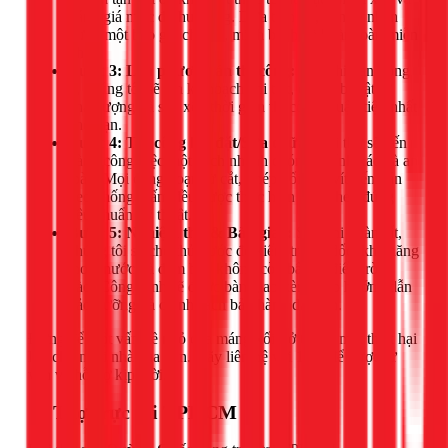
đánh giá mức độ hư hỏng. Dựa trên đó, bạn sẽ nhận
được một báo giá chi tiết, minh bạch và hoàn toàn miễn
phí.
Bước 3: Lên phương án thi công:
Sau khi bạn đồng
ý, chúng tôi sẽ lên kế hoạch chi tiết, chuẩn bị vật tư
chất lượng và sắp xếp thời gian thi công thuận tiện nhất
cho bạn.
Bước 4: Thi công lắp đặt/Sửa chữa:
Đội thợ sẽ tiến
hành công việc một cách nhanh chóng, chính xác và an
toàn. Mọi công đoạn từ cắt, ghép nối, bắt vít đến dán
keo chống thấm đều được thực hiện tỉ mỉ theo đúng
tiêu chuẩn kỹ thuật.
Bước 5: Nghiệm thu & Bàn giao:
Sau khi hoàn tất,
chúng tôi sẽ cho thử nước để kiểm tra độ dốc, khả năng
thoát nước và đảm bảo không còn bất kỳ điểm rò rỉ
nào. Công trình sẽ được bàn giao kèm theo hướng dẫn
bảo dưỡng và chính sách bảo hành dài hạn.
Đừng để một vấn đề nhỏ của máng xối trở thành một thiệt hại
lớn cho ngôi nhà của bạn. Hãy liên hệ với 1Fix để được tư
vấn và hỗ trợ kịp thời.
📍 Thợ trực tại TPHCM