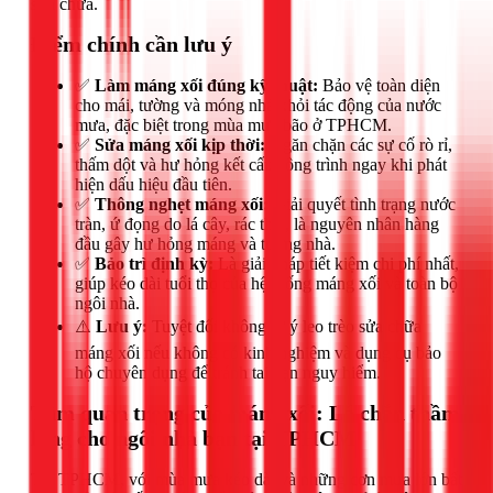
sửa chữa.
Điểm chính cần lưu ý
✅
Làm máng xối đúng kỹ thuật:
Bảo vệ toàn diện
cho mái, tường và móng nhà khỏi tác động của nước
mưa, đặc biệt trong mùa mưa bão ở TPHCM.
✅
Sửa máng xối kịp thời:
Ngăn chặn các sự cố rò rỉ,
thấm dột và hư hỏng kết cấu công trình ngay khi phát
hiện dấu hiệu đầu tiên.
✅
Thông nghẹt máng xối:
Giải quyết tình trạng nước
tràn, ứ đọng do lá cây, rác thải, là nguyên nhân hàng
đầu gây hư hỏng máng và tường nhà.
✅
Bảo trì định kỳ:
Là giải pháp tiết kiệm chi phí nhất,
giúp kéo dài tuổi thọ của hệ thống máng xối và toàn bộ
ngôi nhà.
⚠️
Lưu ý:
Tuyệt đối không tự ý leo trèo sửa chữa
máng xối nếu không có kinh nghiệm và dụng cụ bảo
hộ chuyên dụng để tránh tai nạn nguy hiểm.
Tầm quan trọng của máng xối: Lá chắn thầm
lặng cho ngôi nhà bạn tại TPHCM
Tại TPHCM, với mùa mưa kéo dài và những cơn mưa lớn bất