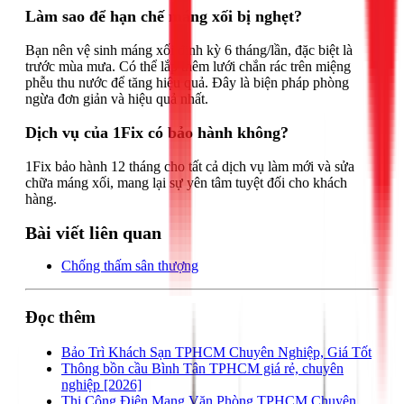
Làm sao để hạn chế máng xối bị nghẹt?
Bạn nên vệ sinh máng xối định kỳ 6 tháng/lần, đặc biệt là
trước mùa mưa. Có thể lắp thêm lưới chắn rác trên miệng
phễu thu nước để tăng hiệu quả. Đây là biện pháp phòng
ngừa đơn giản và hiệu quả nhất.
Dịch vụ của 1Fix có bảo hành không?
1Fix bảo hành 12 tháng cho tất cả dịch vụ làm mới và sửa
chữa máng xối, mang lại sự yên tâm tuyệt đối cho khách
hàng.
Bài viết liên quan
Chống thấm sân thượng
Đọc thêm
Bảo Trì Khách Sạn TPHCM Chuyên Nghiệp, Giá Tốt
Thông bồn cầu Bình Tân TPHCM giá rẻ, chuyên
nghiệp [2026]
Thi Công Điện Mạng Văn Phòng TPHCM Chuyên