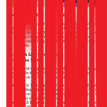
3. Máng xối bị chảy xệ, cong vênh
Khi máng xối bị tắc nghẽn, trọng lượng của rác và nước đọng
sẽ kéo máng xuống, gây cong vênh, chảy xệ. Một nguyên
nhân khác là do các giá đỡ, đai kẹp bị lỏng hoặc rỉ sét, không
còn khả năng chịu lực. Dấu hiệu này có thể quan sát bằng
mắt thường, máng không còn giữ được đường thẳng và độ
dốc tiêu chuẩn.
Quy trình làm và sửa máng xối chuyên
nghiệp của 1Fix
Để đảm bảo hệ thống máng xối hoạt động bền bỉ và hiệu quả,
1Fix luôn tuân thủ quy trình 5 bước chuyên nghiệp, được
giám sát bởi các thợ lành nghề như anh Quỳnh Quốc.
Bước 1: Tiếp nhận & Tư vấn:
Khi bạn liên hệ, chúng
tôi sẽ lắng nghe vấn đề bạn gặp phải. Thợ sẽ tư vấn sơ
bộ về các loại vật liệu (inox, tôn, nhựa) phù hợp với kết
cấu nhà và ngân sách của bạn.
Bước 2: Khảo sát & Báo giá miễn phí:
Thợ kỹ thuật
sẽ đến tận nơi để khảo sát thực tế, đo đạc chính xác và