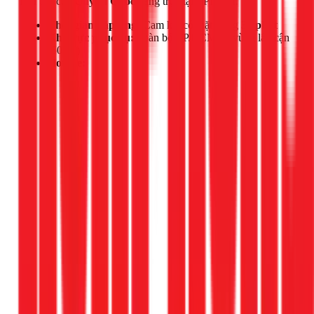
Đội thợ của
Quỳnh Quốc
đang trực tại TPHCM.
Thời gian đáp ứng:
Cam kết có mặt trong
30 phút
Khu vực phục vụ:
Toàn bộ TP.HCM và vùng lân cận
(50km)
Hotline: