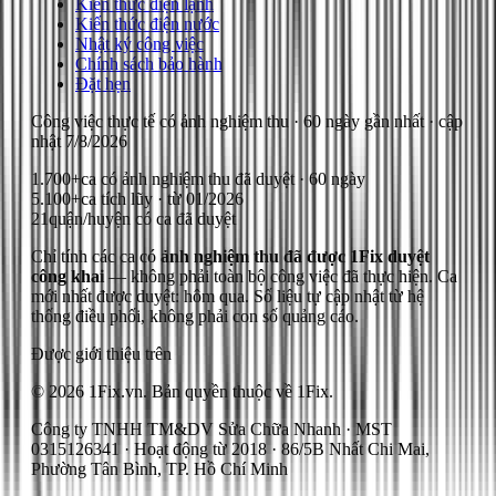
Kiến thức điện lạnh
Kiến thức điện nước
Nhật ký công việc
Chính sách bảo hành
Đặt hẹn
Công việc thực tế có ảnh nghiệm thu
· 60 ngày gần nhất
· cập
nhật
7/8/2026
1.700+
ca có ảnh nghiệm thu đã duyệt · 60 ngày
5.100+
ca tích lũy · từ 01/2026
21
quận/huyện có ca đã duyệt
Chỉ tính các ca có
ảnh nghiệm thu đã được 1Fix duyệt
công khai
— không phải toàn bộ công việc đã thực hiện.
Ca
mới nhất được duyệt: hôm qua.
Số liệu tự cập nhật từ hệ
thống điều phối, không phải con số quảng cáo.
Được giới thiệu trên
© 2026 1Fix.vn. Bản quyền thuộc về 1Fix.
Công ty TNHH TM&DV Sửa Chữa Nhanh · MST
0315126341 · Hoạt động từ 2018 · 86/5B Nhất Chi Mai,
Phường Tân Bình, TP. Hồ Chí Minh