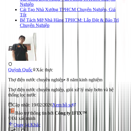
Nghiệp
Cải Tạo Nhà Xưởng TPHCM Chuyên Nghiệp, Giá
Tốt
Bể Tách Mỡ Nhà Hàng TPHCM: Lắp Đặt & Bảo Trì
Chuyên Nghiệp
Quỳnh Quốc
Xác thực
Thợ điện nước chuyên nghiệp
•
8
năm kinh nghiệm
Thợ điện nước chuyên nghiệp, giỏi xử lý máy bơm và hệ
thống lọc nước
Cập nhật:
19/02/2026
Xem hồ sơ
Bảo trợ thông tin bởi
Công ty 1FIX™
Đã xác minh
Quay lại
Khác