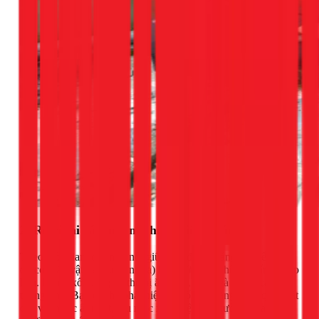
2. Rò rỉ tại các mối nối hoặc điểm thủng
Theo thời gian, các mối nối giữa các đoạn máng có thể bị hở
do co giãn vật liệu (tôn, nhựa) hoặc lớp keo chống thấm bị lão
hóa. Máng xối cũng có thể bị ăn mòn, rỉ sét và tạo ra các lỗ
thủng nhỏ. Bạn có thể phát hiện sự cố này bằng cách quan sát
các vệt nước ẩm ướt, rêu mốc xuất hiện trên tường ngay bên