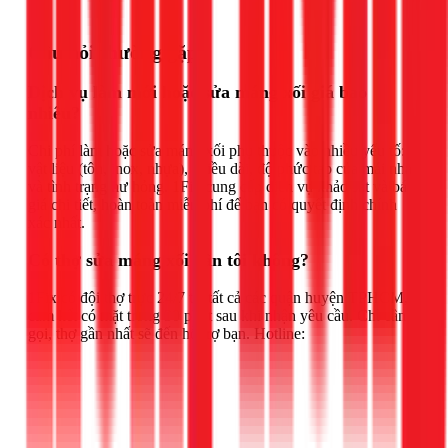
Gọi ngay 1Fix
Câu hỏi thường gặp
Dịch vụ làm mới hoặc sửa máng xối giá bao
nhiêu?
Chi phí làm hoặc sửa máng xối phụ thuộc vào nhiều yếu tố:
vật liệu (tôn, inox, nhựa), chiều dài, độ phức tạp của mái nhà
và tình trạng hư hỏng. 1Fix cung cấp dịch vụ khảo sát và báo
giá chi tiết, hoàn toàn miễn phí để bạn có quyết định chính
xác nhất.
Có thợ sửa máng xối gần tôi không?
1Fix có đội thợ trực 24/7 tại tất cả các quận huyện TPHCM,
cam kết có mặt trong 30 phút sau khi nhận yêu cầu. Chỉ cần
gọi, thợ gần nhất sẽ đến hỗ trợ bạn. Hotline: