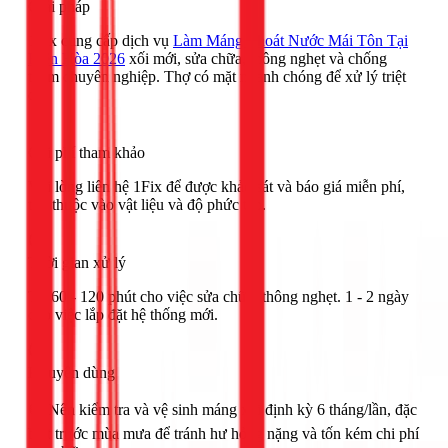
Giải pháp
1Fix cung cấp dịch vụ
Làm Máng Thoát Nước Mái Tôn Tại
Biên Hòa 2026
xối mới, sửa chữa, thông nghẹt và chống
thấm chuyên nghiệp. Thợ có mặt nhanh chóng để xử lý triệt
để.
Chi phí tham khảo
Vui lòng liên hệ 1Fix để được khảo sát và báo giá miễn phí,
tùy thuộc vào vật liệu và độ phức tạp.
Thời gian xử lý
Từ 60 - 120 phút cho việc sửa chữa, thông nghẹt. 1 - 2 ngày
cho việc lắp đặt hệ thống mới.
Khuyên dùng
🟢 Nên kiểm tra và vệ sinh máng xối định kỳ 6 tháng/lần, đặc
biệt trước mùa mưa để tránh hư hỏng nặng và tốn kém chi phí