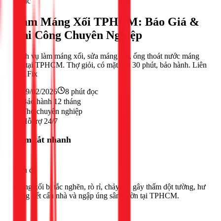
Khác
Làm Máng Xối TPHCM: Báo Giá &
Thi Công Chuyên Nghiệp
Dịch vụ làm máng xối, sửa máng xối, ống thoát nước máng
xối tại TPHCM. Thợ giỏi, có mặt sau 30 phút, bảo hành. Liên
hệ 1Fix
19/02/2026
8
phút đọc
Bảo hành 12 tháng
Thợ chuyên nghiệp
Hỗ trợ 24/7
Tóm tắt nhanh
Vấn đề
Máng xối bị tắc nghẽn, rò rỉ, chảy xệ, gây thấm dột tường, hư
hỏng kết cấu nhà và ngập úng sân vườn tại TPHCM.