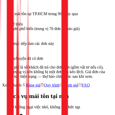
78
đơn mái tôn tại TP.HCM trong 90 ngày qua
~2.2 triệu
chi phí phổ biến (trung vị 76 đơn có báo giá)
6
thợ trực tiếp làm các đơn này
18
quận/huyện đã có đơn
Chi phí là số khách đã trả cho đơn thật (gồm vật tư nếu có),
lấy trung vị nên không bị một đơn lớn kéo lệch. Giá đơn của
bạn tuỳ hiện trạng — thợ báo chính xác sau khi xem.
Xem nhanh:
Bảng giá
Quy trình
Đánh giá
FAQ
Dịch vụ
mái tôn
tại nhà
Thợ không ngại việc nhỏ, không sợ phức tạp