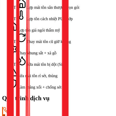
HOT
Lợp mái tôn sân thượng trọn gói
HOT
Lợp tôn cách nhiệt PU 3 lớp
Lợp tôn giả ngói thẩm mỹ
HOT
Thay mái tôn cũ giữ khung
Thay khung sắt + xà gồ
HOT
Sửa mái tôn bị dột (Sika)
Sửa mái tôn rỉ sét, thủng
Làm máng xối + chống sét
Quy trình dịch vụ