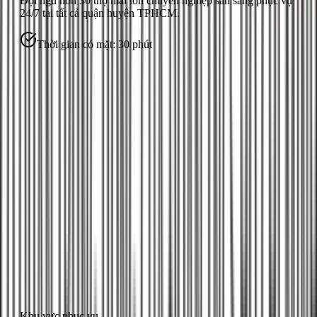
Đội ngũ hơn
30
thợ mái tôn
chuyên nghiệp sẵn sàng phục vụ
24/7 tại tất cả quận huyện TPHCM.
Thời gian có mặt:
30 phút
Khu vực phục vụ