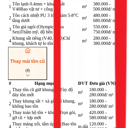
Tôn lạnh 0.4mm + khung sắt
380.000 -
1
m²
V40
Bao vật tư + công
500.000đ
/
m²
Tôn cách nhiệt PU 3 lớp
Giảm 5-8°C
480.000 -
2
m²
tầng dưới
680.000đ
/
m²
Tôn giả ngói (Olympic, Hoa
550.000 -
3
m²
Sen)
Thẩm mỹ, độ bền cao
750.000đ
/
m²
Khung sắt riêng (V40, V50)
Chỉ
280.000 -
4
m²
khung, khách tự lo tôn
380.000đ
/
m²
Thay mái tôn cũ
(
4
)
#
Hạng mục
ĐVT
Đơn giá (VND)
Thay tôn cũ giữ khung sắt
Tùy độ
180.000 -
1
m²
dày tôn mới
280.000đ
/
m²
Thay khung sắt + xà gồ
Chỉ khung,
180.000 -
2
m²
không bao tôn
280.000đ
/
m²
Thay toàn bộ tôn + khung
Trọn gói,
420.000 -
3
m²
gỡ cũ + lợp mới
580.000đ
/
m²
Thay máng xối, tấm úp nóc
Bao tôn
120.000 -
4
m dài