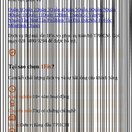
Quận 1
Quận 2
Quận 3
Quận 4
Quận 5
Quận 6
Quận 7
Quận
8
Quận 10
Quận 11
Quận 12
Bình Thạnh
Gò Vấp
Phú
Nhuận
Tân Bình
Tân Phú
Bình Tân
Thủ Đức
Nhà Bè
Hóc
Môn
Bình Chánh
Dịch vụ
thợ mái tôn
1Fix.vn phục vụ toàn bộ TPHCM. Gọi
ngay
028 3890 9294
để được hỗ trợ.
Tại sao chọn
1Fix
?
Cam kết chất lượng dịch vụ và sự hài lòng của khách hàng
Kinh nghiệm
10+ năm hoạt động
Chuyên môn
Thợ có chứng chỉ nghề
Uy tín
Đơn vị hàng đầu TPHCM