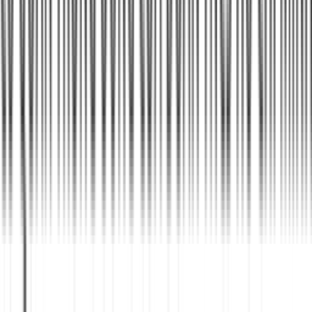
Thay tôn khi: (1) Tôn rỉ sét trên 30% diện tích, (2) Đinh vít
mục hàng loạt (không bắn lại được), (3) Tôn cũ trên 8-10 năm
dột nhiều chỗ. Sửa cục bộ chỉ phù hợp khi 1-3 điểm dột nhỏ.
Thợ 1Fix khảo sát miễn phí, tư vấn phương án kinh tế nhất.
Loại tôn nào chống nóng tốt nhất?
Tôn cách nhiệt PU 3 lớp (tôn + xốp PU + tôn) là tốt nhất —
giảm 5-8°C tầng áp mái, độ bền 15-20 năm, giá 480K-
680K/m². Tôn lạnh thường (zinc-aluminium) phản xạ nhiệt, rẻ
hơn (380K-500K/m²) nhưng cách nhiệt kém hơn. Nếu mái cũ
→ có thể sơn chống nóng (80K-150K/m²) thay vì lợp mới.
Thi công mái tôn mất bao lâu?
Sửa dột mái tôn: 0.5-1 ngày tùy diện tích. Thay tôn cũ giữ
khung: 1-2 ngày (20-50m²). Lợp mới trọn gói (gồm dựng
khung): 1-3 ngày (20-50m²). Công trình trên 100m² hoặc kết
cấu phức tạp có thể 4-7 ngày.
Có cần xin phép xây dựng khi làm mái tôn không?