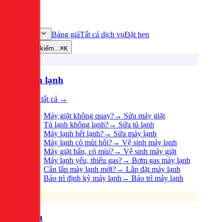
Bảng giá
Tất cả dịch vụ
Đặt hẹn
Dịch vụ
Tìm kiếm...
⌘K
Điện lạnh
Xem tất cả →
Máy giặt không quay?
→
Sửa máy giặt
Tủ lạnh không lạnh?
→
Sửa tủ lạnh
Máy lạnh hết lạnh?
→
Sửa máy lạnh
Máy lạnh có mùi hôi?
→
Vệ sinh máy lạnh
Máy giặt bẩn, có mùi?
→
Vệ sinh máy giặt
Máy lạnh yếu, thiếu gas?
→
Bơm gas máy lạnh
Cần lắp máy lạnh mới?
→
Lắp đặt máy lạnh
Bảo trì định kỳ máy lạnh
→
Bảo trì máy lạnh
Điện