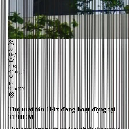
30+
Thợ
4.9/5
Đánh giá
10+
Năm KN
Thợ mái tôn
1Fix đang hoạt động tại
TPHCM