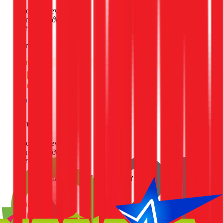
Google Review
2 ngày trước
nhanh gọn
Chung
Anh Tuấn
Google Review
2 ngày trước
Nhân viên thân thiện và hòa đồng, xử lý tình huống nhanh
gọn và lẹ
Chung