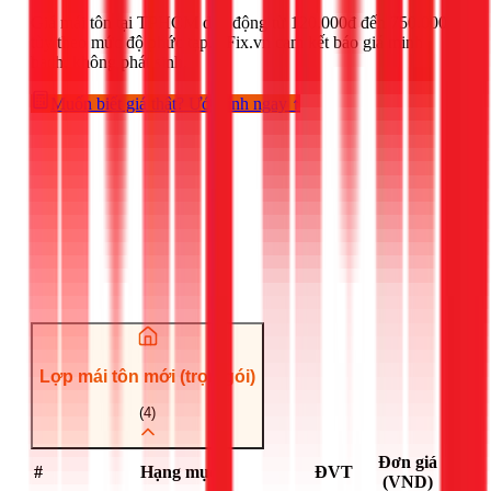
Giá
mái tôn
tại TPHCM dao động từ
120.000đ
đến
750.000đ
tùy theo mức độ phức tạp. 1Fix.vn cam kết báo giá minh
bạch, không phát sinh.
Muốn biết giá thật? Ước tính ngay ↑
dịch vụ
Lợp mái tôn mới (trọn gói)
(
4
)
Đơn giá
#
Hạng mục
ĐVT
(VND)