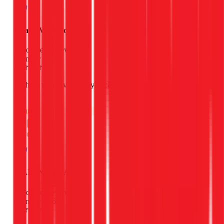
Quang Vinh Do
Google Review
4 ngày trước
Dịch vụ nhanh và đúng yêu cầu. Thợ tay nghề
giỏi
Chung
MAI ANH TUAN
Google Review
4 ngày trước