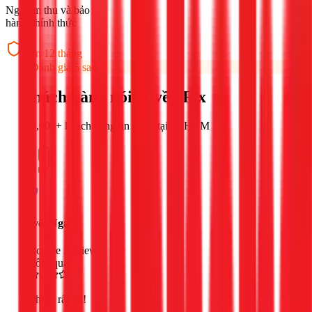
Nghiệm thu và bảo
hành chính thức
Đến 12 tháng
Đánh giá 5 sao
Khách hàng nói gì về 1Fix
300,000+ khách hàng tin dùng tại TPHCM
Tuyết Nga
Google Review
Hôm qua
Dịch vụ rất tốt!