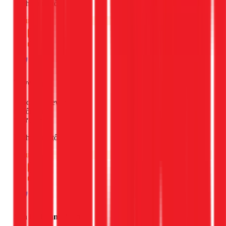
Dịch vụ rất tốt!
Chung
Tuyết Nga
Google Review
Hôm qua
Dịch vụ rất tốt!
Chung
Son Le khanh Manh