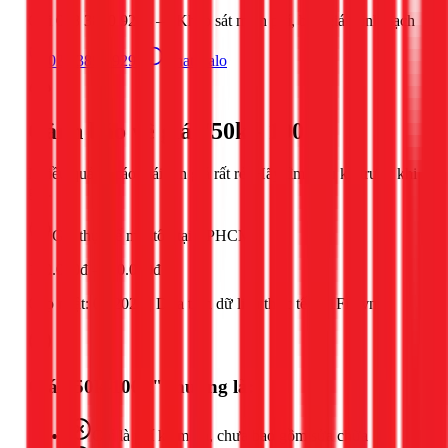
Gọi 028 3890 9294 — Khảo sát miễn phí, báo giá minh bạch
028 3890 9294
Chat Zalo
Cảnh báo về giá
"50k - 100k"
Nhiều quảng cáo
mái tôn
giá rất rẻ. Hãy tìm hiểu kỹ trước khi
gọi.
Giá thực tế
mái tôn
tại TPHCM
120.000đ
-
750.000đ
Cập nhật:
05/2026
| Dựa trên dữ liệu thực tế từ 1Fix.vn
Giá "50k-100k" thường là:
Chỉ là phí kiểm tra, chưa bao gồm sửa chữa