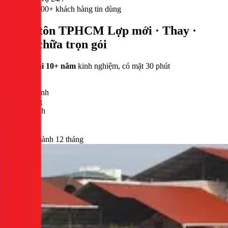
300,000+ khách hàng tin dùng
Mái tôn TPHCM
Lợp mới · Thay ·
Sửa chữa trọn gói
Thợ mái 10+ năm
kinh nghiệm, có mặt 30 phút
1000+
Công trình
12 tháng
Bảo hành
30 phút
Có mặt
Bảo hành 12 tháng