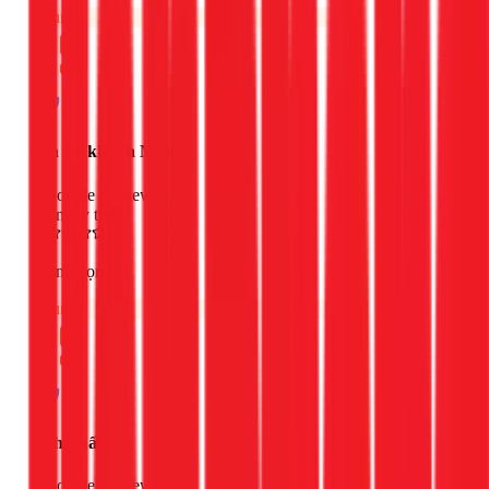
Chung
Son Le khanh Manh
Google Review
2 ngày trước
nhanh gọn
Chung
Anh Tuấn
Google Review