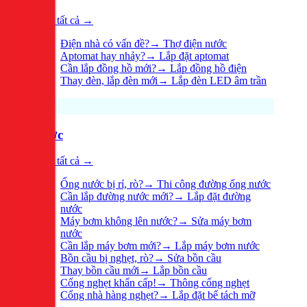
Xem tất cả →
Điện nhà có vấn đề?
→
Thợ điện nước
Aptomat hay nhảy?
→
Lắp đặt aptomat
Cần lắp đồng hồ mới?
→
Lắp đồng hồ điện
Thay đèn, lắp đèn mới
→
Lắp đèn LED âm trần
Nước
Xem tất cả →
Ống nước bị rỉ, rò?
→
Thi công đường ống nước
Cần lắp đường nước mới?
→
Lắp đặt đường
nước
Máy bơm không lên nước?
→
Sửa máy bơm
nước
Cần lắp máy bơm mới?
→
Lắp máy bơm nước
Bồn cầu bị nghẹt, rò?
→
Sửa bồn cầu
Thay bồn cầu mới
→
Lắp bồn cầu
Cống nghẹt khẩn cấp!
→
Thông cống nghẹt
Cống nhà hàng nghẹt?
→
Lắp đặt bể tách mỡ