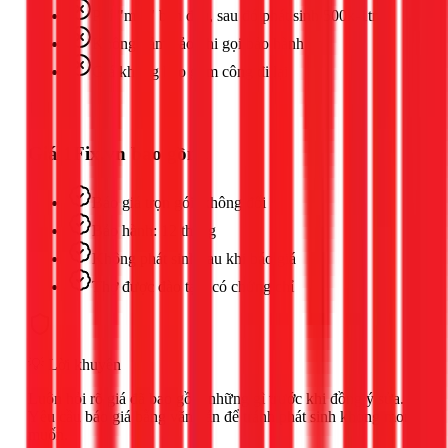
Phí "mồi" ban đầu, sau đó phát sinh 500k-1tr
Không đảm bảo khi gọi bảo hành
Giá không bao gồm công đi lại
Giá 1Fix.vn bao gồm:
Báo giá trọn gói, không đổi
Bảo hành: 12 tháng
Không phát sinh sau khi báo giá
Thợ được đào tạo, có chứng chỉ
💡 Lời khuyên
Luôn hỏi rõ giá đã bao gồm những gì trước khi đồng ý sửa.
Yêu cầu báo giá bằng văn bản để tránh phát sinh không mong
muốn.