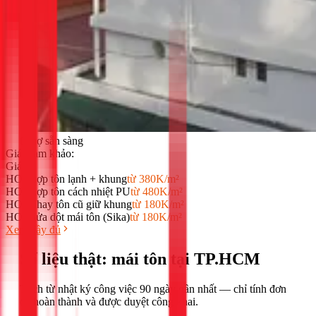
0
thợ sẵn sàng
Giá tham khảo:
Giá:
HOT
Lợp tôn lạnh + khung
từ 380K/m²
HOT
Lợp tôn cách nhiệt PU
từ 480K/m²
HOT
Thay tôn cũ giữ khung
từ 180K/m²
HOT
Sửa dột mái tôn (Sika)
từ 180K/m²
Xem đầy đủ
Số liệu thật:
mái tôn
tại
TP.HCM
Trích từ nhật ký công việc
90
ngày gần nhất — chỉ tính đơn
đã hoàn thành và được duyệt công khai.