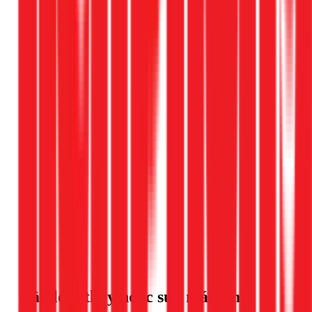
1
Mái tôn bị dột khi mưa
Đinh vít rỉ tạo lỗ, mí nối hở, mục xà gồ. Tùy mức độ: sửa cục
bộ bằng Sika (180K-250K/m²) hoặc thay tôn cục bộ. 1Fix
khảo sát miễn phí, báo giá 2-3 phương án để bạn chọn.
2
Tôn cũ rỉ sét toàn bộ, cần thay
Tôn 7-10 năm thường rỉ sét, đinh vít mục. Cần đánh giá
khung sắt còn dùng được không. Nếu khung tốt → chỉ thay
tôn (180K-280K/m²). Nếu khung mục → thay trọn bộ (420K-
580K/m²).
Xem các sự cố khác
Cần lợp, thay hoặc sửa mái tôn?