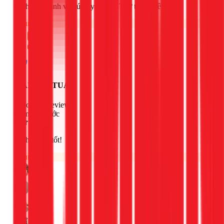
Dịch vụ nhanh và đúng yêu cầu. Thợ tay nghề giỏi
Chung
MAI ANH TUAN
Google Review
4 ngày trước
Dịch vụ rất tốt!
Chung