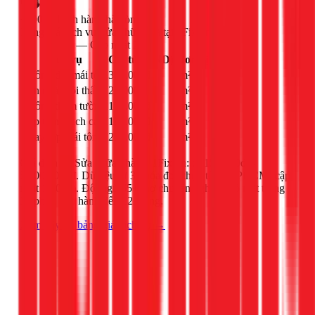
+300K
khách hàng hài lòng
Bảng giá dịch vụ
Sửa chữa nhà
tại 1Fix.vn
— Cập nhật 2026
Dịch vụ
Giá từ (VND)
Đơn vị
Chống dột mái tôn
300.000đ
/
m²
Sơn nhà (nội thất)
25.000đ
/
m²
Chống thấm tường
150.000đ
/
m²
Lắp trần thạch cao
180.000đ
/
m²
Thay lợp mái tôn
250.000đ
/
m²
Giá dịch vụ
Sửa chữa nhà
tại 1Fix.vn: từ
150.000đ
–
50.000.000đ
. Dữ liệu từ
32
hóa đơn thực tế tại TPHCM (cập
nhật
1/2026
). Đội ngũ 65+ thợ chuyên nghiệp, có mặt trong
30 phút, bảo hành đến 12 tháng.
Xem đầy đủ bảng giá dịch vụ →
Nhận biết sự cố
Các Sự Cố
Thường Gặp