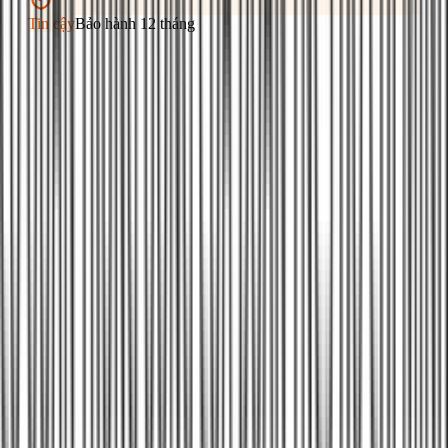
Tin cậy
Bảo hành 12 tháng
Câu hỏi thường gặp về mái tôn (Lợp ·
Thay · Sửa)
Lợp mái tôn mới giá bao nhiêu 1m²?
Giá lợp mái tôn mới TPHCM dao động 380K-750K/m² tùy
loại tôn: (1) Tôn lạnh 0.4mm + khung sắt V40: 380K-
500K/m², (2) Tôn cách nhiệt PU 3 lớp: 480K-680K/m², (3)
Tôn giả ngói: 550K-750K/m². Giá đã bao gồm vật tư và công
thi công. Công trình trên 100m² giảm 5-10%.
Sửa mái tôn bị dột giá bao nhiêu?
Tùy phương pháp: (1) Sửa dột bằng keo Sika: 180K-
250K/m² (bền 10-15 năm), (2) Sửa dột bằng băng keo chống
thấm: 120K-180K/m² (giải pháp tạm thời), (3) Sửa tôn rỉ sét
cục bộ: 300K-800K/điểm tùy diện tích. 1Fix khảo sát miễn
phí, báo giá rõ trước khi sửa.
Khi nào nên thay mái tôn thay vì sửa?