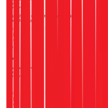
2 ngày trước
Nhân viên thân thiện và hòa đồng, xử lý tình
huống nhanh gọn và lẹ
Chung
Lam
Google Review
3 ngày trước
ok
Chung