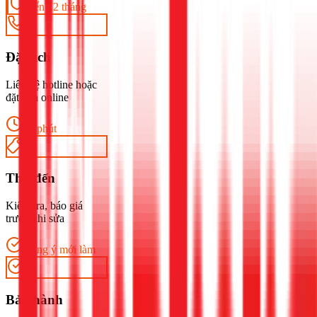
Đến 12 tháng
1
Đặt lịch
Liên hệ hotline hoặc
đặt lịch online
30 phút
2
Thợ đến
Kiểm tra, báo giá
trước khi sửa
Đồng ý mới làm
3
Bảo hành