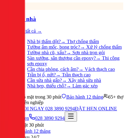
Sửa nhà
Xem tất cả →
Nhà bị thấm dột?
→
Thợ chống thấm
Tường ẩm mốc, bong tróc?
→
Xử lý chống thấm
Tường nhà cũ, xấu?
→
Sơn nhà trọn gói
Sàn xưởng, sân thượng cần epoxy?
→
Thi công
sơn epoxy
Cần chia phòng, cách âm?
→
Vách thạch cao
Trần bị ố, nứt?
→
Trần thạch cao
Cần sửa nhà gấp?
→
Xây nhà sửa nhà
Nhà hẹp, thiếu chỗ?
→
Làm gác xép
Có mặt trong 30 phút
Bảo hành 12 tháng
65+ thợ
chuyên nghiệp
GỌI NGAY 028 3890 9294
ĐẶT HẸN ONLINE
Đặt hẹn
028 3890 9294
Có mặt 30 phút
Bảo hành 12 tháng
Phục vụ 24/7