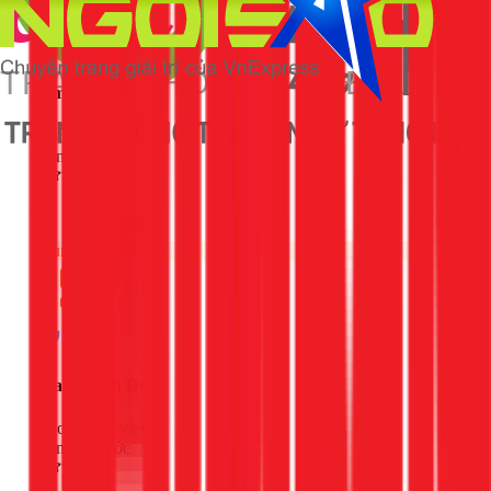
Lam
Google Review
3 ngày trước
ok
Chung
Quang Vinh Do
Google Review
4 ngày trước