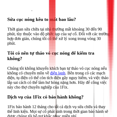
Gọi ngay 1Fix
.
Sửa cục nóng kêu to mất bao lâu?
Thời gian sửa chữa tại nhà thường mất khoảng 30 đến 90
phút, tùy thuộc vào độ phức tạp của sự cố. Đối với các trường
hợp đơn giản, chúng tôi có thể xử lý xong trong vòng 30
phút.
Tôi có nên tự tháo vỏ cục nóng để kiểm tra
không?
Chúng tôi không khuyến khích bạn tự tháo vỏ cục nóng nếu
không có chuyên môn về
điện lạnh
. Bên trong có các mạch
điện, tụ điện có thể còn tích điện gây nguy hiểm, và việc tháo
lắp sai cách có thể làm hư hỏng nặng hơn. Hãy để công việc
này cho thợ chuyên nghiệp của 1Fix.
Dịch vụ của 1Fix có bảo hành không?
1Fix bảo hành 12 tháng cho tất cả dịch vụ sửa chữa và thay
thế linh kiện. Mọi sự cố phát sinh trong thời gian bảo hành sẽ
được chúng tôi hỗ trợ khắc phục miễn phí.