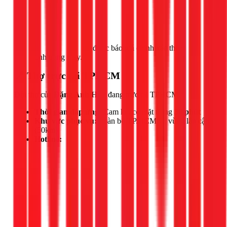
Gọi ngay 1Fix
để được báo giá chính xác theo
tình trạng máy.
📍 Thợ trực tại TPHCM
Đội thợ của
Đặng Anh Huy
đang trực tại TPHCM.
Thời gian đáp ứng:
Cam kết có mặt trong
30 phút
Khu vực phục vụ:
Toàn bộ TP.HCM và vùng lân cận
(50km)
Hotline: