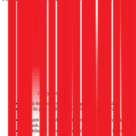
Gọi ngay 1Fix
) ngay khi:
Bạn đã thử các bước trên nhưng không hiệu quả.
Tiếng ồn phát ra rất lớn, như tiếng kim loại va vào
nhau.
Máy lạnh kêu to kèm theo tình trạng không lạnh hoặc
kém lạnh.
Bạn không tự tin hoặc không có đủ dụng cụ để kiểm