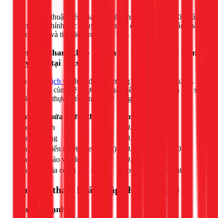
tra.
Đội ngũ kỹ thuật viên của 1Fix sẽ đến tận nơi trong 30 phút,
chẩn đoán chính xác nguyên nhân và đưa ra phương án khắc
phục tối ưu và tiết kiệm nhất cho bạn.
Bảng giá tham khảo sửa chữa, thay thế linh kiện
máy lạnh tại 1Fix
Lưu ý:
giá dịch vụ
dưới đây chỉ mang tính chất tham khảo.
Chi phí cuối cùng sẽ được kỹ thuật viên báo giá chính xác sau
khi kiểm tra thực tế tình trạng hư hỏng.
Hạng mục sửa chữa / thay thế
Đơn giá (VNĐ)
Thay sò lạnh
550.000 - 850.000
Thay sò nóng
550.000 - 850.000
Thay cảm biến nhiệt (thermostat)
750.000 - 1.050.000
Thay rờ le bảo vệ block
650.000 - 850.000
Sửa chữa, gia cố lại dàn nóng
Báo giá sau khảo sát
Bảng giá tham khảo (Cập nhật 03/2026)
Sửa máy lạnh