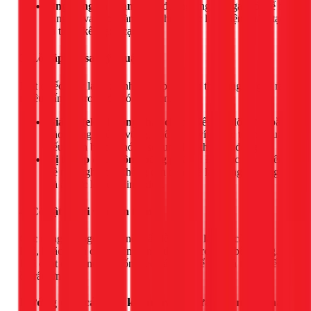
Ống đồng va chạm:
Các đường ống dẫn gas có thể bị
rung và va vào thành máy hoặc các linh kiện khác, tạo
ra tiếng kêu lạch cạch.
3. Lỗi lắp đặt sai kỹ thuật
Một chiếc máy lạnh tốt nhưng lắp đặt cẩu thả cũng sẽ gây ra
nhiều vấn đề, trong đó có tiếng ồn.
Giá đỡ (eke) không chắc chắn:
Nếu giá đỡ được bắt
vào tường không vững, không đủ vít, hoặc tường quá
yếu, toàn bộ cục nóng sẽ rung lắc khi hoạt động.
Vị trí lắp đặt không bằng phẳng:
Đặt cục nóng trên
bề mặt nghiêng, không cân bằng sẽ làm tăng độ rung
và áp lực lên các linh kiện.
4. Có vật lạ rơi vào bên trong
Cục nóng đặt ngoài trời nên rất dễ có rác, lá cây, cành cây
khô, hoặc thậm chí là côn trùng, thằn lằn rơi vào bên trong.
Khi quạt quay, nó sẽ cuốn theo các vật thể này và tạo ra tiếng
ồn rất lớn.
Hướng dẫn cách tự kiểm tra và sửa cục nóng máy