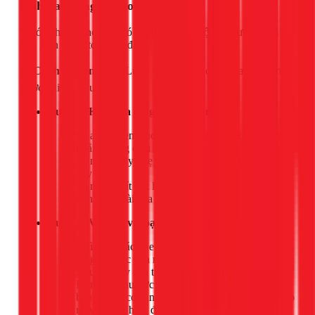
lạnh Samsung kêu to
Trước khi gọi thợ, bạn có thể thực hiện một vài bước kiểm tra
đơn giản và an toàn sau đây.
⚠️ Cảnh báo an toàn:
Luôn tắt CB (cầu dao) của máy lạnh
trước khi bắt đầu!
Bước 1: Kiểm tra tổng quan bên ngoài
Quan sát xem cục nóng có được đặt trên một mặt
phẳng vững chãi không.
Dùng tay lay nhẹ thử giá đỡ xem có bị lỏng lẻo
hay không.
Dùng tua vít siết lại tất cả các con ốc bạn thấy
trên vỏ ngoài của cục nóng.
Bước 2: Vệ sinh và loại bỏ vật cản
Nhìn qua các khe tản nhiệt xem có lá cây, túi ni-
lông hay rác bẩn nào bị kẹt bên trong không.
Nếu có, hãy cẩn thận gắp chúng ra.
Dọn dẹp khu vực xung quanh cục nóng, đảm
bảo không có cành cây hay vật gì khác chạm vào
máy khi nó hoạt động.