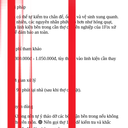
Giải pháp
Bạn có thể tự kiểm tra chân đế, ốc vít và vệ sinh xung quanh.
Tuy nhiên, các nguyên nhân phức tạp hơn như hỏng quạt,
mòn linh kiện bên trong cần thợ chuyên nghiệp của 1Fix xử
lý để đảm bảo an toàn.
Chi phí tham khảo
Từ 300.000đ - 1.050.000đ, tùy thuộc vào linh kiện cần thay
thế.
Thời gian xử lý
30 - 90 phút tại nhà (sau khi thợ có mặt).
Khuyên dùng
🔴 Không nên tự ý tháo dỡ các bộ phận bên trong nếu không
có chuyên môn. 🟢 Nên gọi thợ 1Fix để kiểm tra và khắc