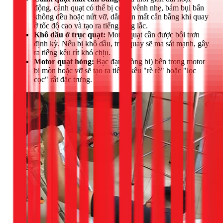
động, cánh quạt có thể bị cong vênh nhẹ, bám bụi bẩn
không đều hoặc nứt vỡ, dẫn đến mất cân bằng khi quay
ở tốc độ cao và tạo ra tiếng rung lắc.
Khô dầu ở trục quạt:
Motor quạt cần được bôi trơn
định kỳ. Nếu bị khô dầu, trục quay sẽ ma sát mạnh, gây
ra tiếng kêu rít khó chịu.
Motor quạt hỏng:
Bạc đạn (vòng bi) bên trong motor
bị mòn hoặc vỡ sẽ tạo ra tiếng kêu "rè rè" hoặc "lọc
cọc" rất đặc trưng.