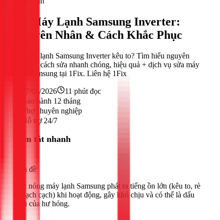
Điện lạnh
Bo Máy Lạnh Samsung Inverter:
Nguyên Nhân & Cách Khắc Phục
Bo máy lạnh Samsung Inverter kêu to? Tìm hiểu nguyên
nhân và cách sửa nhanh chóng, hiệu quả + dịch vụ sửa máy
lạnh Samsung tại 1Fix. Liên hệ 1Fix
27/03/2026
11
phút đọc
Bảo hành 12 tháng
Thợ chuyên nghiệp
Hỗ trợ 24/7
Tóm tắt nhanh
Vấn đề
Cục nóng máy lạnh Samsung phát ra tiếng ồn lớn (kêu to, rè
rè, lạch cạch) khi hoạt động, gây khó chịu và có thể là dấu
hiệu của hư hỏng.