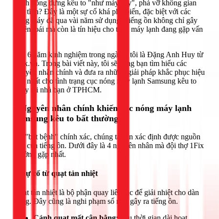
mình bỗng dưng kêu to "như máy cày", phá vỡ không gian
yên tĩnh? Đây là một sự cố khá phổ biến, đặc biệt với các
dòng máy đã qua vài năm sử dụng. Tiếng ồn không chỉ gây
phiền toái mà còn là tín hiệu cho thấy máy lạnh đang gặp vấn
đề.
Với 6 năm kinh nghiệm trong ngành, tôi là Đặng Anh Huy từ
1Fix.vn. Trong bài viết này, tôi sẽ cùng bạn tìm hiểu các
nguyên nhân chính và đưa ra những giải pháp khắc phục hiệu
quả nhất cho tình trạng cục nóng máy lạnh Samsung kêu to
ngay tại nhà bạn ở TPHCM.
4 Nguyên nhân chính khiến cục nóng máy lạnh
Samsung kêu to bất thường
Để "bắt bệnh" chính xác, chúng ta cần xác định được nguồn
gốc của tiếng ồn. Dưới đây là 4 nguyên nhân mà đội thợ 1Fix
thường gặp nhất.
1. Sự cố từ quạt tản nhiệt
Quạt tản nhiệt là bộ phận quay liên tục để giải nhiệt cho dàn
nóng. Đây cũng là nghi phạm số một gây ra tiếng ồn.
Cánh quạt mất cân bằng:
Sau thời gian dài hoạt