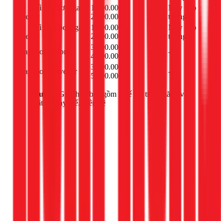
Xử lý xì tán, bơm gas
1.100.000 -
Máy treo
bộ
Inverter
2.000.000đ
tường
Xử lý xì dàn, bơm gas
1.500.000 -
Máy treo
bộ
Inverter
2.400.000đ
tường
3.500.000 -
Thay block Mono
cái
-
4.500.000đ
3.800.000 -
Thay block Inverter
cái
-
5.000.000đ
Lưu ý:
Giá chưa bao gồm thuế giá trị gia tăng và
vật tư thay thế. Liên hệ