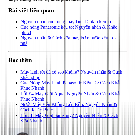
Bài viết liên quan
Nguyên nhân cục nóng máy lạnh Daikin kêu to
Cục nóng Panasonic kêu to: Nguyên nhân & Khắc
phục!
Nguyên nhân & Cách sửa máy bơm nước kêu to tại
nhà
Đọc thêm
Máy lạnh rớt đá có sao không? Nguyên nhân & Cách
khắc phục
Cục Nóng Máy Lạnh Panasonic Kêu To: Cách Khắc
Phục Nhanh
Lỗi E4 Máy Giặt Aqua: Nguyên Nhân & Cách Khắc
Phục Nhanh
Nước Máy Yếu Không Lên Bồn: Nguyên Nhân &
Cách Khắc Phục
Lỗi 3E Máy Giặt Samsung? Nguyên Nhân & Cách
Sửa Nhanh