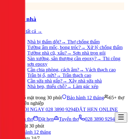
Sửa nhà
Xem tất cả →
Nhà bị thấm dột?
→
Thợ chống thấm
Tường ẩm mốc, bong tróc?
→
Xử lý chống thấm
Tường nhà cũ, xấu?
→
Sơn nhà trọn gói
Sàn xưởng, sân thượng cần epoxy?
→
Thi công
sơn epoxy
Cần chia phòng, cách âm?
→
Vách thạch cao
Trần bị ố, nứt?
→
Trần thạch cao
Cần sửa nhà gấp?
→
Xây nhà sửa nhà
Nhà hẹp, thiếu chỗ?
→
Làm gác xép
Có mặt trong 30 phút
Bảo hành 12 tháng
65+ thợ
chuyên nghiệp
GỌI NGAY 028 3890 9294
ĐẶT HẸN ONLINE
Tuyển thợ
Đặt hẹn
Tuyển thợ
028 3890 9294
Có mặt 30 phút
Bảo hành 12 tháng
Phục vụ 24/7