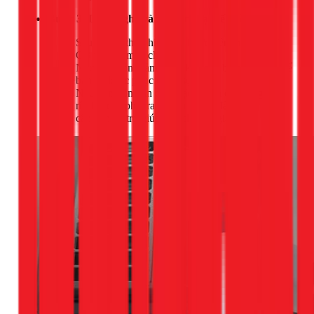
Bước 3: Lắng nghe và xác định lại tiếng ồn
Sau khi đã thực hiện các bước trên, hãy bật lại
CB và cho máy chạy.
Nếu tiếng ồn giảm đáng kể hoặc biến mất, có thể
bạn đã khắc phục được sự cố.
Nếu tiếng ồn vẫn còn, đặc biệt là các tiếng rè rè,
rít, lọc cọc phát ra từ bên trong, đây là lúc bạn
cần đến sự trợ giúp của chuyên gia.