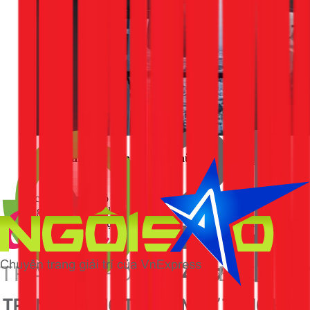
Khi nào cần gọi dịch vụ sửa chữa chuyên nghiệp
của 1Fix?
Việc tự ý tháo dỡ vỏ máy và can thiệp vào các linh kiện bên
trong như quạt, block, hay bo mạch là rất nguy hiểm nếu
không có đủ dụng cụ và chuyên môn. Hãy liên hệ với 1Fix
(Hotline: