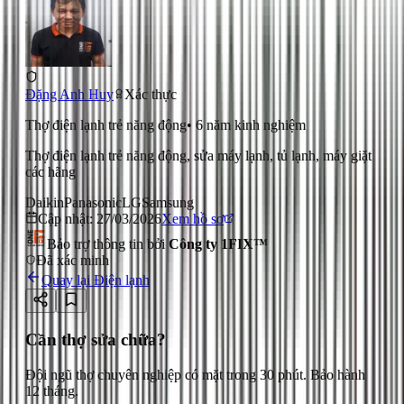
Đặng Anh Huy
Xác thực
Thợ điện lạnh trẻ năng động
•
6
năm kinh nghiệm
Thợ điện lạnh trẻ năng động, sửa máy lạnh, tủ lạnh, máy giặt
các hãng
Daikin
Panasonic
LG
Samsung
Cập nhật:
27/03/2026
Xem hồ sơ
Bảo trợ thông tin bởi
Công ty 1FIX™
Đã xác minh
Quay lại
Điện lạnh
Cần thợ sửa chữa?
Đội ngũ thợ chuyên nghiệp có mặt trong 30 phút. Bảo hành
12 tháng.