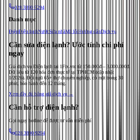
028 3890 9294
Danh mục
Điện
Điện lạnh
Nước
Sửa nhà
Mã lỗi
Hướng dẫn
Dịch vụ
Cần sửa điện lạnh?
Ước tính chi phí
ngay
Giá dịch vụ
Điện lạnh
tại 1Fix.vn: từ
150.000đ
–
3.000.000đ
.
Dữ liệu từ
120
hóa đơn thực tế tại TPHCM (cập nhật
1/2026
). Đội ngũ 65+ thợ chuyên nghiệp, có mặt trong 30
phút, bảo hành đến 12 tháng.
Xem đầy đủ bảng giá dịch vụ →
Cần hỗ trợ
điện lạnh
?
Gọi ngay hotline để được tư vấn miễn phí
028 3890 9294