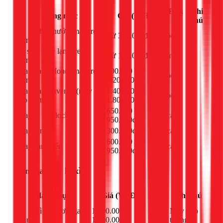
Đơn
Ghi
Hạng mục
Giá (VNĐ)
vị
chú
Xử lý chảy nước (máy treo
Từ 300.000đ
bộ
-
tường)
Vệ sinh máy lạnh treo
Từ 150.000đ
máy
-
tường
Sửa board Mono (máy treo
800.000 -
bộ
-
tường)
1.200.000đ
Sửa board Inverter (máy
1.400.000 -
bộ
-
treo tường)
1.800.000đ
650.000 -
Thay tụ đề block
cái
-
950.000đ
Thay remote
300.000đ
cái
-
600.000 -
Thay cảm biến
cái
-
950.000đ
Bơm gas, xử lý xì
Đơn
Hạng mục
Giá (VNĐ)
Ghi chú
vị
Xử lý xì tán, bơm gas
1.000.000 -
Máy treo
bộ
Mono
1.900.000đ
tường