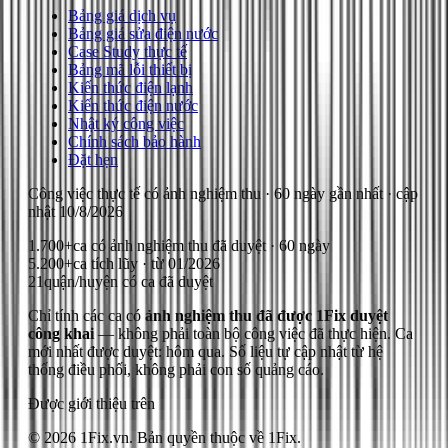
Bảng giá dịch vụ
Bảng giá sửa điện nước
Case Study thực tế
Bảng mã lỗi thiết bị
Kiến thức điện lạnh
Kiến thức điện nước
Nhật ký công việc
Chính sách bảo hành
Đặt hẹn
Công việc thực tế có ảnh nghiệm thu
· 60 ngày gần nhất
· cập
nhật
10/8/2026
1.700+
ca có ảnh nghiệm thu đã duyệt · 60 ngày
5.200+
ca tích lũy · từ 01/2026
21
quận/huyện có ca đã duyệt
Chỉ tính các ca có
ảnh nghiệm thu đã được 1Fix duyệt
công khai
— không phải toàn bộ công việc đã thực hiện.
Ca
mới nhất được duyệt: hôm qua.
Số liệu tự cập nhật từ hệ
thống điều phối, không phải con số quảng cáo.
Được giới thiệu trên
© 2026 1Fix.vn. Bản quyền thuộc về 1Fix.