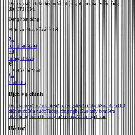
Dịch vụ sửa chữa điện nước, điện lạnh tại nhà uy tín hàng
đầu TP.HCM.
Đang hoạt động
Phục vụ 24/7, kể cả lễ Tết
028 3890 9294
info@1fix.vn
TP. Hồ Chí Minh
LinkedIn
Dịch vụ chính
Điện lạnh
Sửa máy lạnh
Sửa máy giặt
Sửa tủ lạnh
Sửa điện
Thợ
điện nước
Sửa nước
Thông cống nghẹt
Sửa máy bơm
Sửa
nhà
Chống thấm
Thi công sơn epoxy
Vách thạch cao
Hỗ trợ