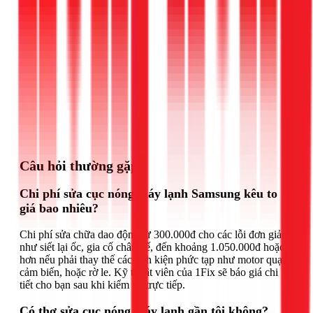
Gọi ngay 1Fix
Câu hỏi thường gặp
Chi phí sửa cục nóng máy lạnh Samsung kêu to
giá bao nhiêu?
Chi phí sửa chữa dao động từ 300.000đ cho các lỗi đơn giản
như siết lại ốc, gia cố chân đế, đến khoảng 1.050.000đ hoặc
hơn nếu phải thay thế các linh kiện phức tạp như motor quạt,
cảm biến, hoặc rờ le. Kỹ thuật viên của 1Fix sẽ báo giá chi
tiết cho bạn sau khi kiểm tra trực tiếp.
Có thợ sửa cục nóng máy lạnh gần tôi không?