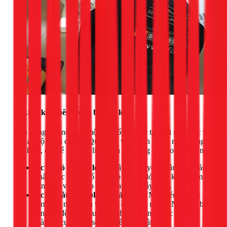
2. Linh kiện bên trong bị lỏng lẻo
Bên trong cục nóng là một hệ thống phức tạp với nhiều ốc vít
và các bộ phận cơ khí. Quá trình vận hành tạo ra rung động
tự nhiên, có thể làm các linh kiện này lỏng ra theo thời gian.
Ốc vít vỏ máy bị lỏng:
Đây là nguyên nhân đơn giản
nhất. Các ốc vít cố định vỏ máy bị lỏng sẽ khiến tấm vỏ
rung lên và va đập vào nhau khi máy chạy.
Ốc vít bắt chân block (máy nén):
Máy nén là "trái
tim" của máy lạnh và rung động rất mạnh. Nếu các bu
lông và đệm cao su giảm chấn bị lỏng hoặc lão hóa,
toàn bộ cục nóng sẽ rung lên bần bật.