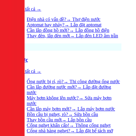
Xem tất cả →
Điện nhà có vấn đề?
→
Thợ điện nước
Aptomat hay nhảy?
→
Lắp đặt aptomat
Cần lắp đồng hồ mới?
→
Lắp đồng hồ điện
Thay đèn, lắp đèn mới
→
Lắp đèn LED âm trần
Nước
Xem tất cả →
Ống nước bị rỉ, rò?
→
Thi công đường ống nước
Cần lắp đường nước mới?
→
Lắp đặt đường
nước
Máy bơm không lên nước?
→
Sửa máy bơm
nước
Cần lắp máy bơm mới?
→
Lắp máy bơm nước
Bồn cầu bị nghẹt, rò?
→
Sửa bồn cầu
Thay bồn cầu mới
→
Lắp bồn cầu
Cống nghẹt khẩn cấp!
→
Thông cống nghẹt
Cống nhà hàng nghẹt?
→
Lắp đặt bể tách mỡ