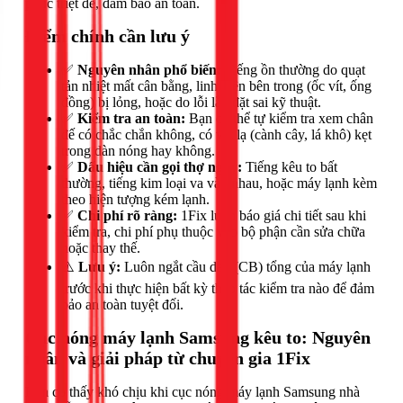
phục triệt để, đảm bảo an toàn.
Điểm chính cần lưu ý
✅
Nguyên nhân phổ biến:
Tiếng ồn thường do quạt
tản nhiệt mất cân bằng, linh kiện bên trong (ốc vít, ống
đồng) bị lỏng, hoặc do lỗi lắp đặt sai kỹ thuật.
✅
Kiểm tra an toàn:
Bạn có thể tự kiểm tra xem chân
đế có chắc chắn không, có vật lạ (cành cây, lá khô) kẹt
trong dàn nóng hay không.
✅
Dấu hiệu cần gọi thợ ngay:
Tiếng kêu to bất
thường, tiếng kim loại va vào nhau, hoặc máy lạnh kèm
theo hiện tượng kém lạnh.
✅
Chi phí rõ ràng:
1Fix luôn báo giá chi tiết sau khi
kiểm tra, chi phí phụ thuộc vào bộ phận cần sửa chữa
hoặc thay thế.
⚠️
Lưu ý:
Luôn ngắt cầu dao (CB) tổng của máy lạnh
trước khi thực hiện bất kỳ thao tác kiểm tra nào để đảm
bảo an toàn tuyệt đối.
Cục nóng máy lạnh Samsung kêu to: Nguyên
nhân và giải pháp từ chuyên gia 1Fix
Bạn có thấy khó chịu khi cục nóng máy lạnh Samsung nhà