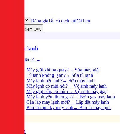
Bảng giá
Tất cả dịch vụ
Đặt hẹn
Dịch vụ
Tìm kiếm...
⌘K
Điện lạnh
Xem tất cả →
Máy giặt không quay?
→
Sửa máy giặt
Tủ lạnh không lạnh?
→
Sửa tủ lạnh
Máy lạnh hết lạnh?
→
Sửa máy lạnh
Máy lạnh có mùi hôi?
→
Vệ sinh máy lạnh
Máy giặt bẩn, có mùi?
→
Vệ sinh máy giặt
Máy lạnh yếu, thiếu gas?
→
Bơm gas máy lạnh
Cần lắp máy lạnh mới?
→
Lắp đặt máy lạnh
Bảo trì định kỳ máy lạnh
→
Bảo trì máy lạnh
Điện