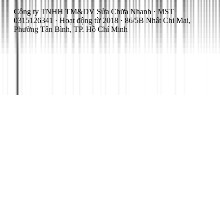
Công ty TNHH TM&DV Sửa Chữa Nhanh · MST
0315126341 · Hoạt động từ 2018 · 86/5B Nhất Chi Mai,
Phường Tân Bình, TP. Hồ Chí Minh