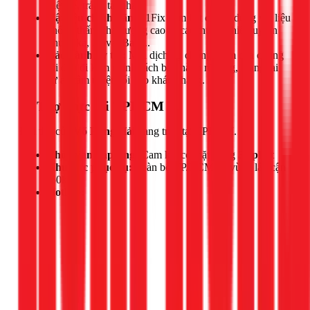
triệt để, tránh tái phát.
Vật liệu chính hãng:
1Fix cam kết chỉ sử dụng vật liệu
chống thấm chất lượng cao từ các thương hiệu uy tín
như Sika, Kova, Basf...
Bảo hành uy tín:
Mọi dịch vụ chống thấm của chúng
tôi đều đi kèm chính sách bảo hành rõ ràng, mang lại
sự an tâm tuyệt đối cho khách hàng.
📍 Thợ trực tại TPHCM
Đội thợ của
Võ Hồng Hải
đang trực tại TPHCM.
Thời gian đáp ứng:
Cam kết có mặt trong
30 phút
Khu vực phục vụ:
Toàn bộ TP.HCM và vùng lân cận
(50km)
Hotline: