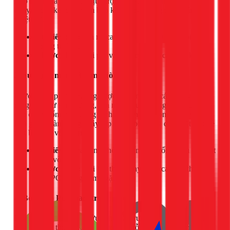
Lớp màng này có thể chịu được các vết nứt nhỏ và sự dịch
chuyển của kết cấu, đảm bảo khả năng chống thấm gần như
tuyệt đối.
Ưu điểm:
Độ bền rất cao (trên 10 năm), đàn hồi tốt,
chống tia UV.
Nhược điểm:
Chi phí vật liệu cao hơn các loại khác.
3. Sử dụng màng Bitum khò nóng
Phương pháp này thường được áp dụng cho các khu vực
rộng lớn như sân thượng, sàn mái, nhưng cũng rất hiệu quả
cho các cổ ống có đường kính lớn. Thợ thi công sẽ dùng đèn
khò gas để làm nóng chảy lớp màng bitum và dán chặt vào bề
mặt bê tông và cổ ống.
Ưu điểm:
Khả năng chống thấm và chống chịu thời tiết
tuyệt vời.
Nhược điểm:
Đòi hỏi thợ có tay nghề cao, kỹ thuật an
toàn PCCC nghiêm ngặt.
4. Bơm keo PU Foam trương nở
Đây là giải pháp "cấp cứu" cho các trường hợp nước đang rò
rỉ mạnh. Kỹ thuật viên sẽ khoan các lỗ nhỏ xung quanh vị trí