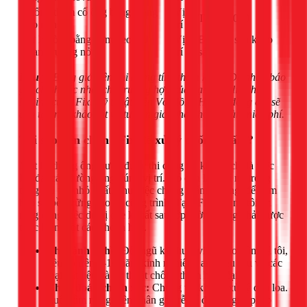
Chống thấm cổ ống bằng màng
Vị
Từ 500.000
khò nóng
trí
Xử lý rò rỉ bằng bơm keo PU
Vị
Báo giá sau khảo
Foam trương nở
trí
sát
Lưu ý:
Bảng giá trên chỉ mang tính tham khảo. Để nhận báo
giá chính xác nhất cho trường hợp của bạn, hãy liên hệ
hotline của 1Fix. Kỹ thuật viên Võ Hồng Hải và đồng đội sẽ
đến tận nơi khảo sát và tư vấn giải pháp hoàn toàn miễn phí.
Tại sao nên chọn 1Fix để xử lý chống thấm?
Một hệ thống ống nước được thi công tốt không chỉ là việc
lắp đặt các đường ống đúng vị trí. Nó còn là sự tỉ mỉ trong
từng chi tiết nhỏ nhất, như việc chống thấm cổ ống, để đảm
bảo sự bền vững cho cả công trình. Tại 1Fix, chúng tôi tin
rằng công việc dù bị che khuất sau lớp tường cũng phải được
thực hiện một cách hoàn hảo.
Thợ lành nghề:
Đội ngũ kỹ thuật viên, bao gồm cả tôi,
đều có trên 5-10 năm kinh nghiệm, am hiểu sâu về các
loại vật liệu và kỹ thuật chống thấm hiện đại.
Chẩn đoán chính xác:
Chúng tôi không xử lý qua loa.
Luôn tìm ra nguyên nhân gốc rễ để đưa ra giải pháp