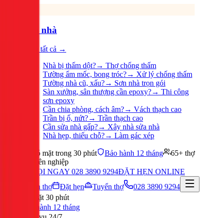
Sửa nhà
Xem tất cả →
Nhà bị thấm dột?
→
Thợ chống thấm
Tường ẩm mốc, bong tróc?
→
Xử lý chống thấm
Tường nhà cũ, xấu?
→
Sơn nhà trọn gói
Sàn xưởng, sân thượng cần epoxy?
→
Thi công
sơn epoxy
Cần chia phòng, cách âm?
→
Vách thạch cao
Trần bị ố, nứt?
→
Trần thạch cao
Cần sửa nhà gấp?
→
Xây nhà sửa nhà
Nhà hẹp, thiếu chỗ?
→
Làm gác xép
Có mặt trong 30 phút
Bảo hành 12 tháng
65+ thợ
chuyên nghiệp
GỌI NGAY 028 3890 9294
ĐẶT HẸN ONLINE
Tuyển thợ
Đặt hẹn
Tuyển thợ
028 3890 9294
Có mặt 30 phút
Bảo hành 12 tháng
Phục vụ 24/7