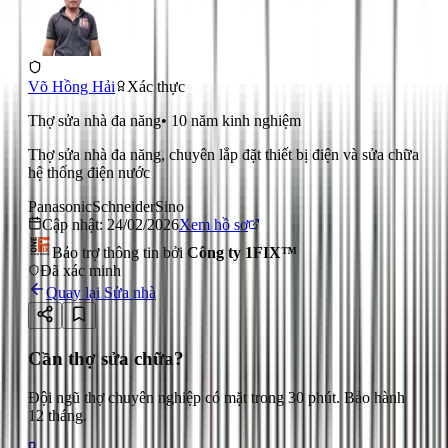
Võ Hồng Hải
Xác thực
Thợ sửa nhà đa năng
•
10
năm kinh nghiệm
Thợ sửa nhà đa năng, chuyên lắp đặt thiết bị điện và sửa chữa
hệ thống điện nước
Panasonic
Schneider
Sino
Cập nhật:
24/02/2026
Xem hồ sơ
Bảo trợ thông tin bởi
Công ty 1FIX™
Đã xác minh
Quay lại
Sửa nhà
Cần thợ sửa chữa?
Đội ngũ thợ chuyên nghiệp có mặt trong 30 phút. Bảo hành
12 tháng.