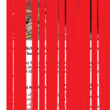
Bảng giá dịch vụ chống thấm cổ ống xuyên vách
tại 1Fix (Tham khảo 2026)
Chi phí chống thấm phụ thuộc vào nhiều yếu tố: đường kính
ống, phương pháp thi công, vật liệu lựa chọn và tình trạng
thực tế. Dưới đây là bảng giá tham khảo để bạn có thể dự trù
kinh phí:
Đơn
Đơn giá tham
Hạng mục thi công
vị
khảo (VNĐ)
Chống thấm cổ ống (D < 90mm)
Vị
350.000 - 500.000
bằng Sika/Kova
trí
Chống thấm cổ ống (D ≥ 90mm)
Vị
450.000 - 650.000
bằng Sika/Kova
trí