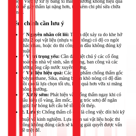
nghiệp. Việc tự xử lý bằng xi măng thường không hiệu quả
và có thể gây thấm lại nặng hơn, tốn kém chi phí sửa chữa
sau này.
Điểm chính cần lưu ý
✅
Nguyên nhân cốt lõi:
Thấm dột xảy ra do khe hở
giữa 2 loại vật liệu (nhựa và bê tông) có độ co ngót
khác nhau, hoặc do thi công ban đầu không đúng kỹ
thuật.
✅
Vị trí trọng yếu:
Cần đặc biệt chú ý các cổ ống
thoát sàn nhà vệ sinh, sân thượng, ban công và các
đường ống cấp nước xuyên tường.
✅
Vật liệu hiệu quả:
Các sản phẩm chống thấm gốc
Polyurethane, Sika, màng bitum khò nóng có độ đàn
hồi cao là lựa chọn tối ưu, hiệu quả hơn vữa xi măng
thông thường.
✅
Xử lý sớm:
Phát hiện và chống thấm ngay khi có
dấu hiệu (ố vàng, ẩm mốc, bong tróc sơn) để ngăn
ngừa hư hỏng kết cấu bê tông cốt thép.
⚠️
Lưu ý:
Chống thấm cổ ống là công việc đòi hỏi kỹ
thuật và kinh nghiệm. Lựa chọn sai vật liệu hoặc thi
công không đúng cách sẽ không giải quyết được vấn
đề triệt để.