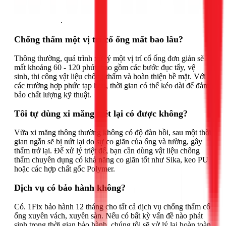
Gọi ngay 1Fix
.
Chống thấm một vị trí cổ ống mất bao lâu?
Thông thường, quá trình xử lý một vị trí cổ ống đơn giản sẽ
mất khoảng 60 - 120 phút, bao gồm các bước đục tẩy, vệ
sinh, thi công vật liệu chống thấm và hoàn thiện bề mặt. Với
các trường hợp phức tạp hơn, thời gian có thể kéo dài để đảm
bảo chất lượng kỹ thuật.
Tôi tự dùng xi măng trét lại có được không?
Vữa xi măng thông thường không có độ đàn hồi, sau một thời
gian ngắn sẽ bị nứt lại do sự co giãn của ống và tường, gây
thấm trở lại. Để xử lý triệt để, bạn cần dùng vật liệu chống
thấm chuyên dụng có khả năng co giãn tốt như Sika, keo PU
hoặc các hợp chất gốc Polymer.
Dịch vụ có bảo hành không?
Có. 1Fix bảo hành 12 tháng cho tất cả dịch vụ chống thấm cổ
ống xuyên vách, xuyên sàn. Nếu có bất kỳ vấn đề nào phát
sinh trong thời gian bảo hành, chúng tôi sẽ xử lý lại hoàn toàn