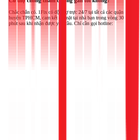
Có thợ chống thấm cổ ống gần tôi không?
Chắc chắn có. 1Fix có đội thợ trực 24/7 tại tất cả các quận
huyện TPHCM, cam kết có mặt tại nhà bạn trong vòng 30
phút sau khi nhận được yêu cầu. Chỉ cần gọi hotline: