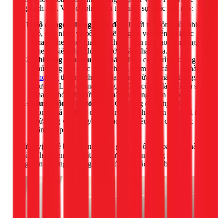
tông/gạch xây. Vấn đề phát sinh từ chính sự khác biệt này:
Độ co ngót không đồng đều:
Dưới tác động của nhiệt
độ, ống nhựa và bê tông sẽ co giãn với biên độ khác
nhau. Theo thời gian, sự chênh lệch này tạo ra những
khe hở siêu nhỏ, đủ để nước thẩm thấu qua.
Thi công ban đầu cẩu thả:
Nhiều công trình không
chú trọng đến việc xử lý chống thấm cho các vị trí này.
Thợ xây
thường chỉ trám lại bằng vữa xi măng thông
thường. Lớp vữa này cứng, không có độ đàn hồi và sẽ
nhanh chóng bị nứt gãy, mất tác dụng ngăn nước.
Rung động của tòa nhà:
Các rung động tự nhiên
trong quá trình sử dụng cũng góp phần làm cho mối nối
giữa ống và tường/sàn bị hở, tạo điều kiện cho nước
xâm nhập.
Những vị trí dễ bị thấm nhất bao gồm: cổ ống thoát sàn nhà
vệ sinh, hộp gen kỹ thuật, ống nước xuyên tường ra ban
công, sân thượng, và ống cấp nước cho các thiết bị.