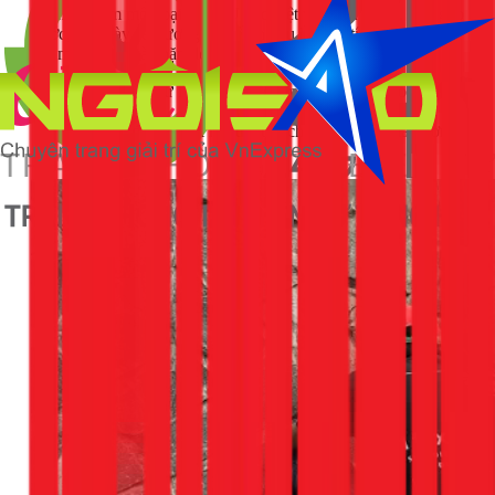
thấm và bơm một loại keo PU đặc biệt vào bên trong. Khi gặp
nước, keo này sẽ trương nở gấp nhiều lần thể tích ban đầu, bịt
kín mọi kẽ hở và chặn dòng nước ngay lập tức.
Ưu điểm:
Xử lý được các điểm rò rỉ áp lực cao, hiệu
quả tức thì.
Nhược điểm:
Đòi hỏi thiết bị chuyên dụng (máy bơm
áp lực cao).