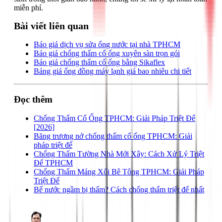
miễn phí.
Bài viết liên quan
Báo giá dịch vụ sửa ống nước tại nhà TPHCM
Báo giá chống thấm cổ ống xuyên sàn trọn gói
Báo giá chống thấm cổ ống bằng Sikaflex
Bảng giá ống đồng máy lạnh giá bao nhiêu chi tiết
Đọc thêm
Chống Thấm Cổ Ống TPHCM: Giải Pháp Triệt Để
[2026]
Băng trương nở chống thấm cổ ống TPHCM: Giải
pháp triệt để
Chống Thấm Tường Nhà Mới Xây: Cách Xử Lý Triệt
Để TPHCM
Chống Thấm Máng Xối Bê Tông TPHCM: Giải Pháp
Triệt Để
Bể nước ngầm bị thấm? Cách chống thấm triệt để nhất