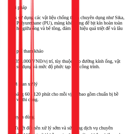
Giải pháp
1Fix sử dụng các vật liệu chống thấm chuyên dụng như Sika,
keo Polyurethane (PU), màng khò nóng để bịt kín hoàn toàn
khe hở giữa ống và bê tông, đảm bảo hiệu quả triệt để và lâu
dài.
Chi phí tham khảo
Từ 350.000 VNĐ/vị trí, tùy thuộc vào đường kính ống, vật
liệu sử dụng và mức độ phức tạp của công trình.
Thời gian xử lý
Khoảng 60 - 120 phút cho mỗi vị trí, bao gồm chuẩn bị bề
mặt và thi công.
Khuyên dùng
🟢 Tuyệt đối nên xử lý sớm và sử dụng dịch vụ chuyên