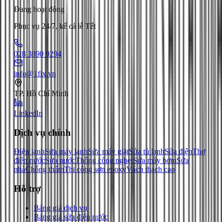
Đang hoạt động
Phục vụ 24/7, kể cả lễ Tết
028 3890 9294
info@1fix.vn
TP. Hồ Chí Minh
LinkedIn
Dịch vụ chính
Điện lạnh
Sửa máy lạnh
Sửa máy giặt
Sửa tủ lạnh
Sửa điện
Thợ
điện nước
Sửa nước
Thông cống nghẹt
Sửa máy bơm
Sửa
nhà
Chống thấm
Thi công sơn epoxy
Vách thạch cao
Hỗ trợ
Bảng giá dịch vụ
Bảng giá sửa điện nước