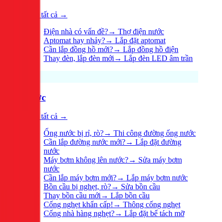
Xem tất cả →
Điện nhà có vấn đề?
→
Thợ điện nước
Aptomat hay nhảy?
→
Lắp đặt aptomat
Cần lắp đồng hồ mới?
→
Lắp đồng hồ điện
Thay đèn, lắp đèn mới
→
Lắp đèn LED âm trần
Nước
Xem tất cả →
Ống nước bị rỉ, rò?
→
Thi công đường ống nước
Cần lắp đường nước mới?
→
Lắp đặt đường
nước
Máy bơm không lên nước?
→
Sửa máy bơm
nước
Cần lắp máy bơm mới?
→
Lắp máy bơm nước
Bồn cầu bị nghẹt, rò?
→
Sửa bồn cầu
Thay bồn cầu mới
→
Lắp bồn cầu
Cống nghẹt khẩn cấp!
→
Thông cống nghẹt
Cống nhà hàng nghẹt?
→
Lắp đặt bể tách mỡ