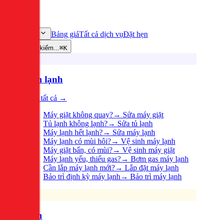
Bảng giá
Tất cả dịch vụ
Đặt hẹn
Dịch vụ
Tìm kiếm...
⌘K
Điện lạnh
Xem tất cả →
Máy giặt không quay?
→
Sửa máy giặt
Tủ lạnh không lạnh?
→
Sửa tủ lạnh
Máy lạnh hết lạnh?
→
Sửa máy lạnh
Máy lạnh có mùi hôi?
→
Vệ sinh máy lạnh
Máy giặt bẩn, có mùi?
→
Vệ sinh máy giặt
Máy lạnh yếu, thiếu gas?
→
Bơm gas máy lạnh
Cần lắp máy lạnh mới?
→
Lắp đặt máy lạnh
Bảo trì định kỳ máy lạnh
→
Bảo trì máy lạnh
Điện