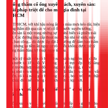
Chống thấm cổ ống xuyên vách, xuyên sàn:
Giải pháp triệt để cho mọi gia đình tại
TPHCM
Tại TPHCM, với khí hậu nóng ẩm và mùa mưa kéo dài, hiện
tượng thấm dột qua các vị trí cổ ống nước xuyên tường,
xuyên sàn là một trong những sự cố phổ biến và phiền toái
nhất. Các đường ống cấp thoát nước cho nhà vệ sinh, máy
giặt, ban công... dù được lắp đặt âm tường để đảm bảo thẩm
mỹ, nhưng lại tiềm ẩn nguy cơ rò rỉ nếu không được xử lý
chống thấm đúng kỹ thuật ngay từ đầu.
Là một kỹ thuật viên có hơn 10 năm kinh nghiệm sửa chữa
điện nước tại 1Fix, tôi, Võ Hồng Hải, đã trực tiếp xử lý hàng
ngàn trường hợp thấm dột cổ ống. Tôi hiểu rằng, một vết
loang nhỏ trên tường hôm nay có thể là dấu hiệu của một vấn
đề lớn, có khả năng gây hư hỏng kết cấu, bong tróc sơn, thậm
chí chập điện nếu không được khắc phục kịp thời.
Tại sao vị trí cổ ống là "điểm yếu" dễ bị thấm
nước nhất?
Cổ ống xuyên vách, xuyên sàn là điểm tiếp giáp giữa hai loại
vật liệu hoàn toàn khác nhau: ống nhựa (PVC, PPR) và bê