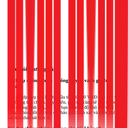
Gọi ngay 1Fix
Câu hỏi thường gặp
Dịch vụ chống thấm cổ ống xuyên vách giá bao
nhiêu?
Chi phí dịch vụ tại 1Fix bắt đầu từ 350.000 VNĐ cho một vị
trí cổ ống tiêu chuẩn. Tuy nhiên, giá cuối cùng sẽ phụ thuộc
vào đường kính ống, vật liệu bạn chọn và độ khó của vị trí thi
công. Chúng tôi sẽ cung cấp báo giá chính xác và miễn phí
sau khi khảo sát thực tế.