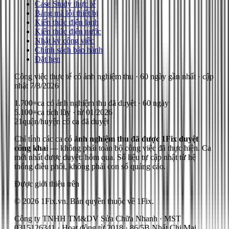
Case Study thực tế
Bảng mã lỗi thiết bị
Kiến thức điện lạnh
Kiến thức điện nước
Nhật ký công việc
Chính sách bảo hành
Đặt hẹn
Công việc thực tế có ảnh nghiệm thu
· 60 ngày gần nhất
· cập
nhật
7/8/2026
1.700+
ca có ảnh nghiệm thu đã duyệt · 60 ngày
5.100+
ca tích lũy · từ 01/2026
21
quận/huyện có ca đã duyệt
Chỉ tính các ca có
ảnh nghiệm thu đã được 1Fix duyệt
công khai
— không phải toàn bộ công việc đã thực hiện.
Ca
mới nhất được duyệt: hôm qua.
Số liệu tự cập nhật từ hệ
thống điều phối, không phải con số quảng cáo.
Được giới thiệu trên
© 2026 1Fix.vn. Bản quyền thuộc về 1Fix.
Công ty TNHH TM&DV Sửa Chữa Nhanh · MST
0315126341 · Hoạt động từ 2018 · 86/5B Nhất Chi Mai,