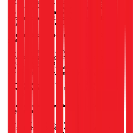
Quên đi việc chỉ trét một lớp xi măng dày cộp. Công nghệ vật
liệu xây dựng đã tiến xa, mang đến nhiều giải pháp chống
thấm chuyên dụng với hiệu quả vượt trội. Dưới đây là các
phương pháp mà đội ngũ 1Fix thường xuyên áp dụng và
khuyến nghị cho khách hàng.
1. Sử dụng hợp chất chống thấm gốc xi măng 2 thành
phần
Đây là loại vật liệu phổ biến (ví dụ: Sikatop Seal 107), bao
gồm một thành phần lỏng và một thành phần bột gốc xi
măng. Khi trộn lại, chúng tạo thành một lớp vữa hồ dầu linh
hoạt, vừa có khả năng kết dính tuyệt vời với bê tông, vừa có
độ đàn hồi để thích ứng với sự co giãn của ống nhựa.
Ưu điểm:
Dễ thi công, bám dính tốt, chi phí hợp lý.
Nhược điểm:
Cần vệ sinh bề mặt thật kỹ trước khi thi
công.
2. Sử dụng màng chống thấm dạng lỏng gốc
Polyurethane (PU)
Đây là giải pháp cao cấp, tạo ra một lớp màng chống thấm
liền mạch, không mối nối, có độ co giãn và đàn hồi cực cao.