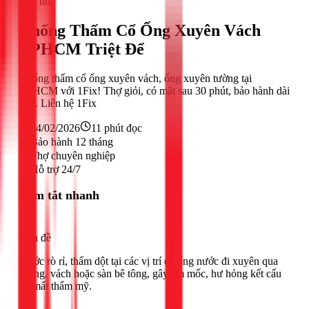
Sửa nhà
Chống Thấm Cổ Ống Xuyên Vách
TPHCM Triệt Để
Chống thấm cổ ống xuyên vách, ống xuyên tường tại
TPHCM với 1Fix! Thợ giỏi, có mặt sau 30 phút, bảo hành dài
hạn. Liên hệ 1Fix
24/02/2026
11
phút đọc
Bảo hành 12 tháng
Thợ chuyên nghiệp
Hỗ trợ 24/7
Tóm tắt nhanh
Vấn đề
Nước rò rỉ, thấm dột tại các vị trí cổ ống nước đi xuyên qua
tường, vách hoặc sàn bê tông, gây ẩm mốc, hư hỏng kết cấu
và mất thẩm mỹ.