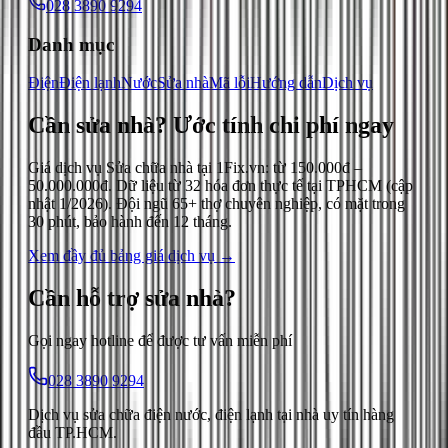
028 3890 9294
Danh mục
Điện
Điện lạnh
Nước
Sửa nhà
Mã lỗi
Hướng dẫn
Dịch vụ
Cần sửa nhà?
Ước tính chi phí ngay
Giá dịch vụ
Sửa chữa nhà
tại 1Fix.vn: từ
150.000đ
–
50.000.000đ
. Dữ liệu từ
32
hóa đơn thực tế tại TPHCM (cập
nhật
1/2026
). Đội ngũ 65+ thợ chuyên nghiệp, có mặt trong
30 phút, bảo hành đến 12 tháng.
Xem đầy đủ bảng giá dịch vụ →
Cần hỗ trợ
sửa nhà
?
Gọi ngay hotline để được tư vấn miễn phí
028 3890 9294
Dịch vụ sửa chữa điện nước, điện lạnh tại nhà uy tín hàng
đầu TP.HCM.