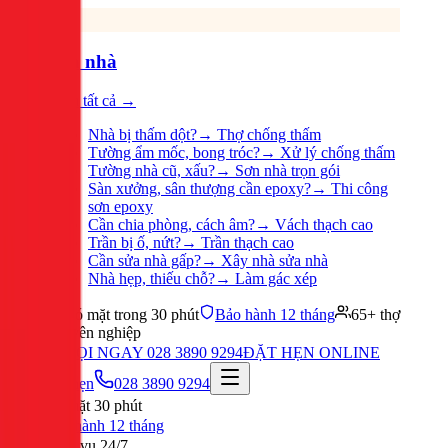
Sửa nhà
Xem tất cả →
Nhà bị thấm dột?
→
Thợ chống thấm
Tường ẩm mốc, bong tróc?
→
Xử lý chống thấm
Tường nhà cũ, xấu?
→
Sơn nhà trọn gói
Sàn xưởng, sân thượng cần epoxy?
→
Thi công
sơn epoxy
Cần chia phòng, cách âm?
→
Vách thạch cao
Trần bị ố, nứt?
→
Trần thạch cao
Cần sửa nhà gấp?
→
Xây nhà sửa nhà
Nhà hẹp, thiếu chỗ?
→
Làm gác xép
Có mặt trong 30 phút
Bảo hành 12 tháng
65+ thợ
chuyên nghiệp
GỌI NGAY 028 3890 9294
ĐẶT HẸN ONLINE
Đặt hẹn
028 3890 9294
Có mặt 30 phút
Bảo hành 12 tháng
Phục vụ 24/7