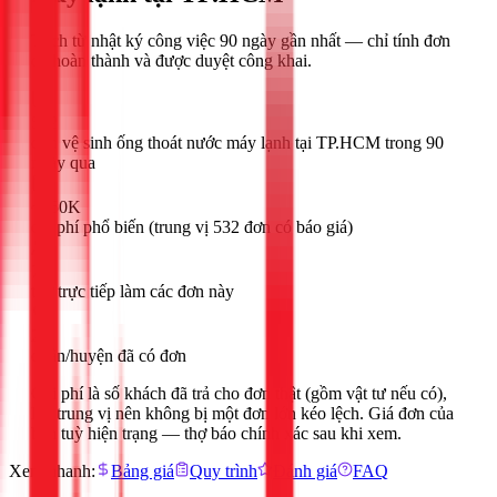
Trích từ nhật ký công việc
90
ngày gần nhất — chỉ tính đơn
đã hoàn thành và được duyệt công khai.
532
đơn vệ sinh ống thoát nước máy lạnh tại TP.HCM trong 90
ngày qua
~350K
chi phí phổ biến (trung vị 532 đơn có báo giá)
7
thợ trực tiếp làm các đơn này
21
quận/huyện đã có đơn
Chi phí là số khách đã trả cho đơn thật (gồm vật tư nếu có),
lấy trung vị nên không bị một đơn lớn kéo lệch. Giá đơn của
bạn tuỳ hiện trạng — thợ báo chính xác sau khi xem.
Xem nhanh:
Bảng giá
Quy trình
Đánh giá
FAQ