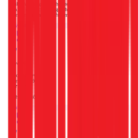
Mình sửa máy lạnh tại nhà, thợ làm việc cẩn
thận, vệ sinh sạch sẽ và giải thích rõ nguyên
nhân nên cảm thấy rất yên tâm.
Máy lạnh
Tuyết Nga
Google Review
2 ngày trước
Dịch vụ rất tốt!
Chung