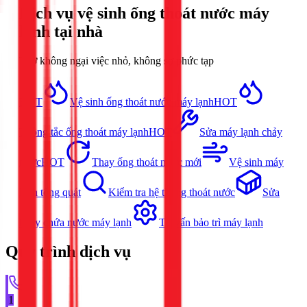
Dịch vụ
vệ sinh ống thoát nước máy
lạnh
tại nhà
Thợ không ngại việc nhỏ, không sợ phức tạp
HOT
Vệ sinh ống thoát nước máy lạnh
HOT
Thông tắc ống thoát máy lạnh
HOT
Sửa máy lạnh chảy
nước
HOT
Thay ống thoát nước mới
Vệ sinh máy
lạnh tổng quát
Kiểm tra hệ thống thoát nước
Sửa
khay chứa nước máy lạnh
Tư vấn bảo trì máy lạnh
Quy trình dịch vụ
1