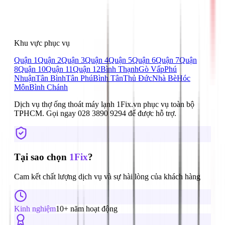
Khu vực phục vụ
Quận 1
Quận 2
Quận 3
Quận 4
Quận 5
Quận 6
Quận 7
Quận
8
Quận 10
Quận 11
Quận 12
Bình Thạnh
Gò Vấp
Phú
Nhuận
Tân Bình
Tân Phú
Bình Tân
Thủ Đức
Nhà Bè
Hóc
Môn
Bình Chánh
Dịch vụ
thợ ống thoát máy lạnh
1Fix.vn phục vụ toàn bộ
TPHCM. Gọi ngay
028 3890 9294
để được hỗ trợ.
Tại sao chọn
1Fix
?
Cam kết chất lượng dịch vụ và sự hài lòng của khách hàng
Kinh nghiệm
10+ năm hoạt động