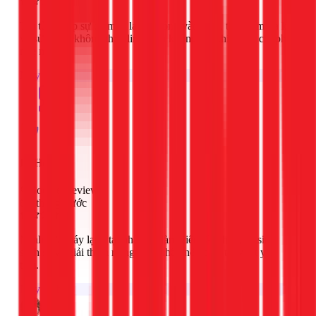
Tôi từng gặp sự cố máy lạnh không vào điện, thợ kiểm tra kỹ
và sửa gọn, không thay linh kiện không cần thiết nên chi phí
nhẹ nhàng.
Máy lạnh
Hi Ho
Google Review
6 tháng trước
Mình sửa máy lạnh tại nhà, thợ làm việc cẩn thận, vệ sinh
sạch sẽ và giải thích rõ nguyên nhân nên cảm thấy rất yên
tâm.
Máy lạnh