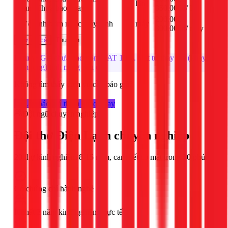
3
lần
lạnh
Chưa bao khay
350.000đ
/
lần
200.000 -
4
Vệ sinh bơm nước máy lạnh
máy
300.000đ
/
máy
Mở tất cả
Thu gọn
Lưu ý:
Giá chưa bao gồm VAT 10%. Vật tư thay thế (khay,
bơm, ống) tính riêng nếu có.
Không tìm thấy dịch vụ cần báo giá?
Lấy báo giá tham khảo ngay
Đội ngũ chuyên nghiệp
Đội thợ Điện Lạnh chuyên nghiệp
20 thợ kinh nghiệm 8-15 năm, cam kết có mặt trong 30 phút
Có chứng chỉ hành nghề
Ít nhất 3 năm kinh nghiệm thực tế