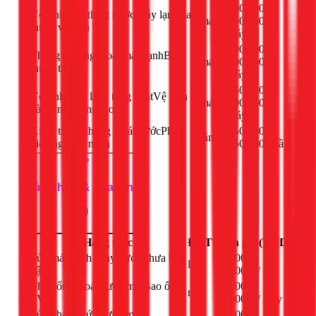
250.000 -
Vệ sinh ống thoát nước máy lạnh
Bao
1
máy
350.000đ
/
thuốc vệ sinh
máy
200.000 -
Thông tắc ống thoát máy lạnh
Bao
2
máy
300.000đ
/
thuốc thông
máy
350.000 -
Vệ sinh máy lạnh tổng quát
Vệ sinh
3
máy
500.000đ
/
dàn lạnh + ống thoát
máy
Kiểm tra hệ thống thoát nước
Phát
150.000 -
4
lần
hiện nguyên nhân
250.000đ
/
lần
Sửa chữa & Thay thế
(
4
)
#
Hạng mục
ĐVT
Đơn giá (VND)
Sửa máy lạnh chảy nước
Chưa bao
250.000 -
1
lần
vật tư
400.000đ
/
lần
Thay ống thoát nước mới
Bao ống
300.000 -
2
máy
PVC
450.000đ
/
máy
Sửa khay chứa nước máy
200.000 -