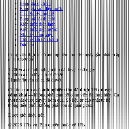
Bảng giá dịch vụ
Bảng giá sửa điện nước
Case Study thực tế
Bảng mã lỗi thiết bị
Kiến thức điện lạnh
Kiến thức điện nước
Nhật ký công việc
Chính sách bảo hành
Đặt hẹn
Công việc thực tế có ảnh nghiệm thu
· 60 ngày gần nhất
· cập
nhật
8/8/2026
1.700+
ca có ảnh nghiệm thu đã duyệt · 60 ngày
5.200+
ca tích lũy · từ 01/2026
21
quận/huyện có ca đã duyệt
Chỉ tính các ca có
ảnh nghiệm thu đã được 1Fix duyệt
công khai
— không phải toàn bộ công việc đã thực hiện.
Ca
mới nhất được duyệt: hôm qua.
Số liệu tự cập nhật từ hệ
thống điều phối, không phải con số quảng cáo.
Được giới thiệu trên
© 2026 1Fix.vn. Bản quyền thuộc về 1Fix.