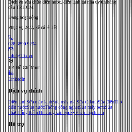
Dịch vụ sửa chữa điện nước, điện lạnh tại nhà uy tín hàng
đầu TP.HCM.
Đang hoạt động
Phục vụ 24/7, kể cả lễ Tết
028 3890 9294
info@1fix.vn
TP. Hồ Chí Minh
LinkedIn
Dịch vụ chính
Điện lạnh
Sửa máy lạnh
Sửa máy giặt
Sửa tủ lạnh
Sửa điện
Thợ
điện nước
Sửa nước
Thông cống nghẹt
Sửa máy bơm
Sửa
nhà
Chống thấm
Thi công sơn epoxy
Vách thạch cao
Hỗ trợ