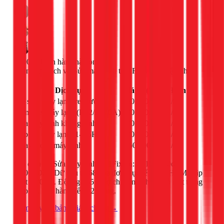
+300K
khách hàng hài lòng
Bảng giá dịch vụ
Sửa máy lạnh
tại 1Fix.vn — Cập nhật
2026
Dịch vụ
Giá từ (VND)
Đơn vị
Vệ sinh máy lạnh treo tường
150.000đ
/
bộ
Bơm gas máy lạnh (R32/R410A)
300.000đ
/
bộ
Sửa máy lạnh không lạnh
200.000đ
/
lần
Lắp đặt máy lạnh (1-1.5HP)
500.000đ
/
bộ
Thay block máy lạnh
1.500.000đ
/
bộ
Giá dịch vụ
Sửa máy lạnh
tại 1Fix.vn: từ
150.000đ
–
2.500.000đ
. Dữ liệu từ
68
hóa đơn thực tế tại TPHCM (cập
nhật
1/2026
). Đội ngũ 65+ thợ chuyên nghiệp, có mặt trong
30 phút, bảo hành đến 12 tháng.
Xem đầy đủ bảng giá dịch vụ →