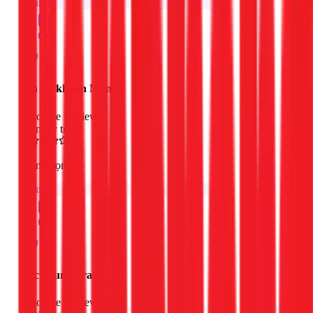
Chung
Son Le khanh Manh
Google Review
3 ngày trước
nhanh gọn
Chung
Duc Trung Tran
Google Review