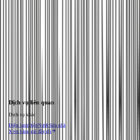
Nên vệ sinh ống thoát máy lạnh định kỳ 6-12 tháng/lần để
ngăn ngừa tắc nghẽn. Máy lạnh chạy liên tục → Nước ngưng
tụ chảy qua ống thoát mỗi ngày → Bụi bẩn, rêu mốc tích tụ
dần → Ống bị tắc → Máy chảy nước. Vệ sinh định kỳ giúp:
(1) Máy lạnh không chảy nước, (2) Kéo dài tuổi thọ ống
thoát, (3) Giảm chi phí sửa chữa sau này.
Đang trong giờ làm việc
Đặt lịch vệ sinh ống thoát máy lạnh
Gọi ngay
Chat Zalo
Đặt hẹn
Dịch vụ liên quan
Dịch vụ khác
Điện lạnh
Điện
Nước
Sửa nhà
Xem bảng giá đầy đủ