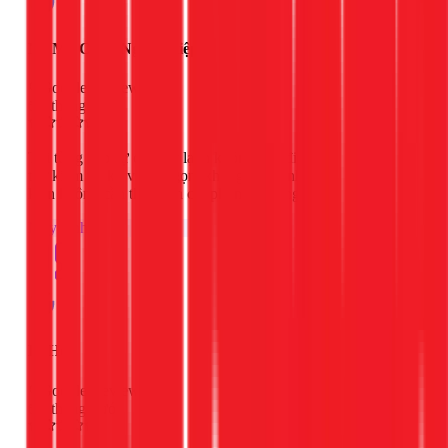
N9 Ma Công Ngọc Thiệp
Google Review
4 tháng trước
Tôi từng gặp sự cố máy lạnh không vào điện,
thợ kiểm tra kỹ và sửa gọn, không thay linh
kiện không cần thiết nên chi phí nhẹ nhàng.
Máy lạnh
Hi Ho
Google Review
6 tháng trước