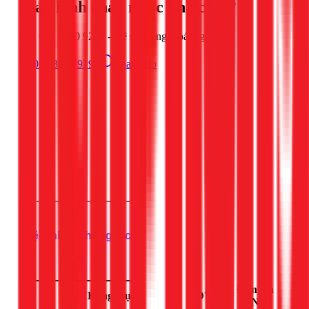
Máy lạnh chảy nước khó chịu?
Gọi 028 3890 9294 - Vệ sinh ống thoát ngay
028 3890 9294
Chat Zalo
dịch vụ
Vệ sinh & Thông tắc
(
4
)
Đơn giá
#
Hạng mục
ĐVT
(VND)