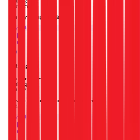
3 tháng trước
Rửa máy lạnh sạch sẽ, tận tình.
Máy lạnh
Ngân Nguyễn
Google Review
3 tháng trước
Vệ sinh máy lạnh okay, nhiệt tình và chuyên
nghiệp
Máy lạnh