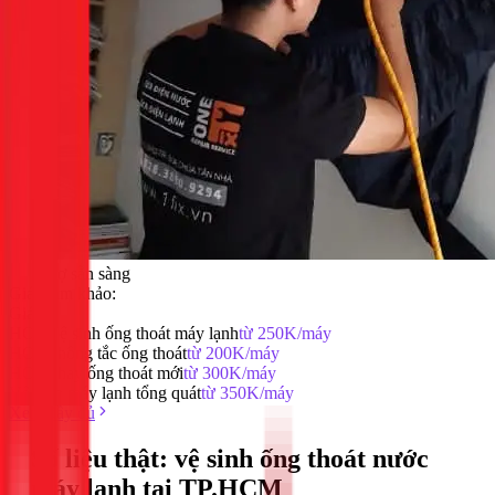
0
thợ sẵn sàng
Giá tham khảo:
Giá:
HOT
Vệ sinh ống thoát máy lạnh
từ 250K/máy
HOT
Thông tắc ống thoát
từ 200K/máy
HOT
Thay ống thoát mới
từ 300K/máy
Vệ sinh máy lạnh tổng quát
từ 350K/máy
Xem đầy đủ
Số liệu thật:
vệ sinh ống thoát nước
máy lạnh
tại
TP.HCM