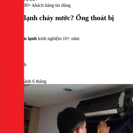
300,000+ khách hàng tin dùng
Máy lạnh chảy nước?
Ống thoát bị
tắc?
Thợ điện lạnh
kinh nghiệm 10+ năm
100%
Hết tắc
6 tháng
Bảo hành
30 phút
Có mặt
Bảo hành 6 tháng