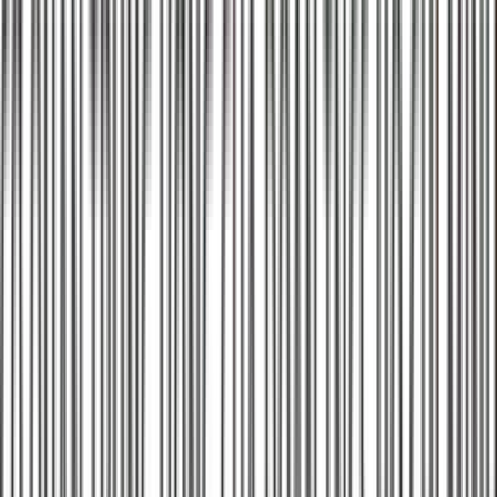
Giá vệ sinh ống thoát máy lạnh dao động từ 200K-500K tùy
loại: (1) Vệ sinh ống thoát đơn: 250K-350K/máy, (2) Thông
tắc ống thoát: 200K-300K/máy, (3) Vệ sinh máy lạnh tổng
quát: 350K-500K/máy (bao gồm dàn lạnh + ống thoát), (4)
Thay ống thoát mới: 300K-450K/máy. Giá đã bao gồm thuốc
vệ sinh. Liên hệ 028 3890 9294 để được báo giá chính xác.
Vệ sinh ống thoát máy lạnh mất bao lâu?
Vệ sinh ống thoát máy lạnh mất khoảng 30-45 phút/máy. Quy
trình: (1) Tháo ống thoát khỏi cục nóng, (2) Bơm thuốc vệ
sinh vào ống, (3) Xả nước sạch, (4) Lắp ống lại + kiểm tra.
Nếu ống thoát bị tắc cứng thì cần thêm 15-30 phút để xử lý
bằng dây thông hoặc máy thổi khí nén.
Bảo hành bao lâu?
1Fix bảo hành 6 tháng cho tất cả dịch vụ vệ sinh ống thoát
máy lạnh. Trong thời gian bảo hành, nếu ống thoát lại bị tắc
do lỗi vệ sinh, chúng tôi sẽ vệ sinh lại miễn phí 100%. Không
áp dụng bảo hành cho trường hợp ống thoát bị tắc do nguyên
nhân bên ngoài (bụi bẩn tích tụ quá mức, ống bị rách).
Có nên vệ sinh ống thoát định kỳ không?