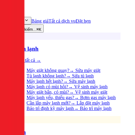
Bảng giá
Tất cả dịch vụ
Đặt hẹn
Dịch vụ
Tìm kiếm...
⌘K
Điện lạnh
Xem tất cả →
Máy giặt không quay?
→
Sửa máy giặt
Tủ lạnh không lạnh?
→
Sửa tủ lạnh
Máy lạnh hết lạnh?
→
Sửa máy lạnh
Máy lạnh có mùi hôi?
→
Vệ sinh máy lạnh
Máy giặt bẩn, có mùi?
→
Vệ sinh máy giặt
Máy lạnh yếu, thiếu gas?
→
Bơm gas máy lạnh
Cần lắp máy lạnh mới?
→
Lắp đặt máy lạnh
Bảo trì định kỳ máy lạnh
→
Bảo trì máy lạnh
Điện