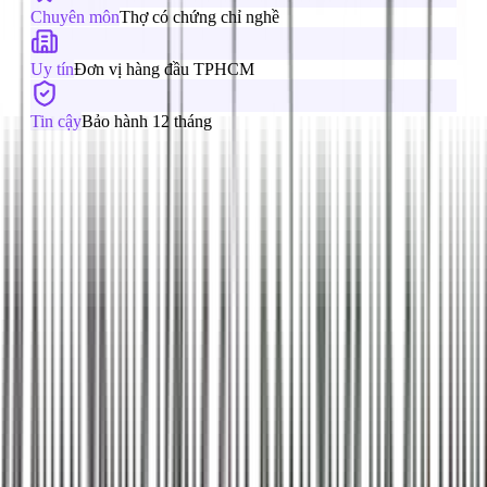
Chuyên môn
Thợ có chứng chỉ nghề
Uy tín
Đơn vị hàng đầu TPHCM
Tin cậy
Bảo hành 12 tháng
Câu hỏi thường gặp về dịch vụ vệ sinh
ống thoát nước máy lạnh
Tại sao máy lạnh chảy nước?
Máy lạnh chảy nước do 4 nguyên nhân chính: (1) Ống thoát
nước bị tắc: Bụi bẩn, rêu mốc tích tụ trong ống → Giải pháp:
Vệ sinh ống thoát, (2) Ống thoát bị bể/rò: Ống PVC cũ, nứt
vỡ → Giải pháp: Thay ống mới, (3) Khay chứa nước đầy:
Bơm nước hỏng → Giải pháp: Vệ sinh bơm hoặc thay bơm,
(4) Gas máy lạnh thiếu: Dàn lạnh đóng băng → Giải pháp:
Nạp gas.
Giá vệ sinh ống thoát máy lạnh bao nhiêu?