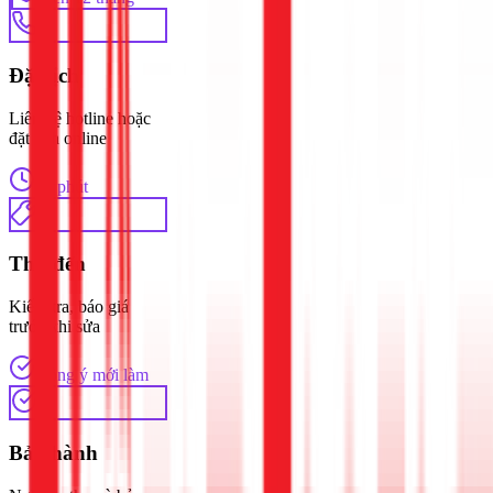
1
Đặt lịch
Liên hệ hotline hoặc
đặt lịch online
30 phút
2
Thợ đến
Kiểm tra, báo giá
trước khi sửa
Đồng ý mới làm
3
Bảo hành