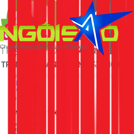
Ngân Nguyễn
Google Review
3 tháng trước
Vệ sinh máy lạnh okay, nhiệt tình và chuyên nghiệp
Máy lạnh
N9 Ma Công Ngọc Thiệp
Google Review
4 tháng trước