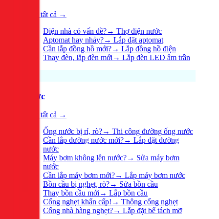
Xem tất cả →
Điện nhà có vấn đề?
→
Thợ điện nước
Aptomat hay nhảy?
→
Lắp đặt aptomat
Cần lắp đồng hồ mới?
→
Lắp đồng hồ điện
Thay đèn, lắp đèn mới
→
Lắp đèn LED âm trần
Nước
Xem tất cả →
Ống nước bị rỉ, rò?
→
Thi công đường ống nước
Cần lắp đường nước mới?
→
Lắp đặt đường
nước
Máy bơm không lên nước?
→
Sửa máy bơm
nước
Cần lắp máy bơm mới?
→
Lắp máy bơm nước
Bồn cầu bị nghẹt, rò?
→
Sửa bồn cầu
Thay bồn cầu mới
→
Lắp bồn cầu
Cống nghẹt khẩn cấp!
→
Thông cống nghẹt
Cống nhà hàng nghẹt?
→
Lắp đặt bể tách mỡ