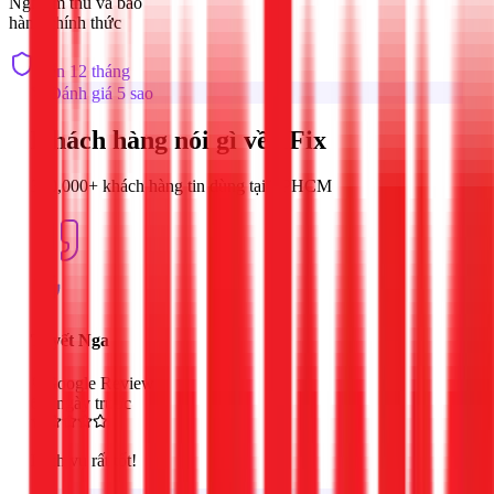
Nghiệm thu và bảo
hành chính thức
Đến 12 tháng
Đánh giá 5 sao
Khách hàng nói gì về 1Fix
300,000+ khách hàng tin dùng tại TPHCM
Tuyết Nga
Google Review
2 ngày trước
Dịch vụ rất tốt!