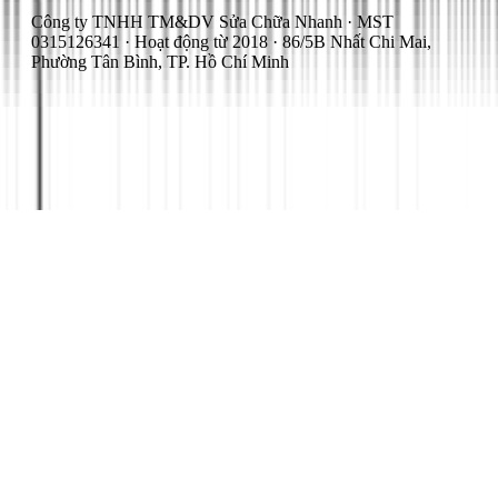
Công ty TNHH TM&DV Sửa Chữa Nhanh · MST
0315126341 · Hoạt động từ 2018 · 86/5B Nhất Chi Mai,
Phường Tân Bình, TP. Hồ Chí Minh