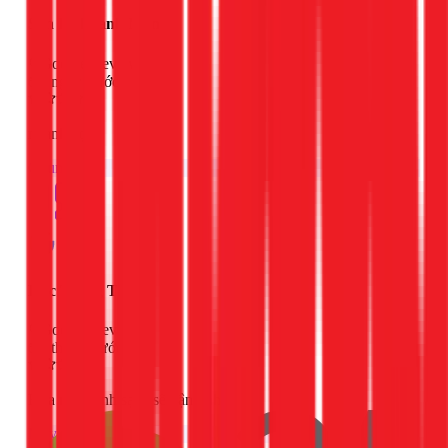
Son Le khanh Manh
Google Review
3 ngày trước
nhanh gọn
Chung
Duc Trung Tran
Google Review
3 tháng trước
Rửa máy lạnh sạch sẽ, tận tình.
Máy lạnh