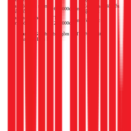
Thay bộ xả hai nhấn
Có thể thay đổi nếu
650.000đ
công
(nhấn đôi)
vật tư tốt
Sửa bồn cầu không
Từ
công
Tùy mức độ
bơm nước
250.000đ
Lưu ý:
Giá chưa bao gồm VAT 10% và vật tư
thay thế. Liên hệ