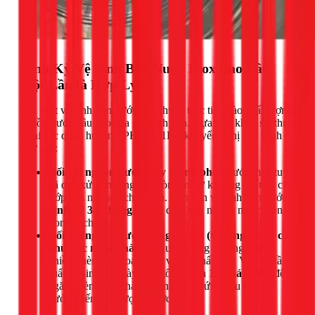
Định Kỳ Vệ Sinh Bồn Nước Inox Bao Lâu
Một Lần là Hợp Lý?
Tần suất vệ sinh bồn nước phụ thuộc trực tiếp vào chất lượng
nguồn nước đầu vào của gia đình bạn. Dựa trên khảo sát thực
tế tại các quận huyện TPHCM, 1Fix khuyến nghị lịch trình
như sau:
Đối với nguồn nước máy thành phố:
Nước máy tuy
đã qua xử lý nhưng vẫn còn tồn dư khoáng chất và clo.
Lớp cặn này sẽ tích tụ dần. Bạn nên vệ sinh bồn nước
định kỳ 3-6 tháng/lần
để đảm bảo nguồn nước luôn
trong sạch.
Đối với nguồn nước giếng khoan (thường gặp ở các
khu vực ngoại thành):
Nước giếng thường chứa
nhiều phèn, kim loại nặng và tạp chất hơn. Vì vậy, tần
suất vệ sinh cần dày hơn, tốt nhất là
1-2 tháng/lần
để
ngăn phèn đóng thành mảng bám cứng đầu và ảnh
hưởng đến chất lượng nước.