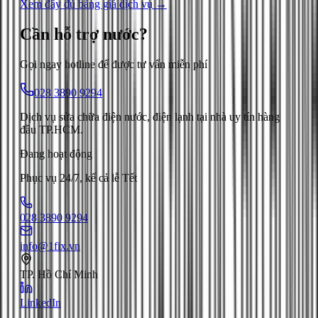
Xem đầy đủ bảng giá dịch vụ →
Cần hỗ trợ
nước
?
Gọi ngay hotline để được tư vấn miễn phí
028 3890 9294
Dịch vụ sửa chữa điện nước, điện lạnh tại nhà uy tín hàng
đầu TP.HCM.
Đang hoạt động
Phục vụ 24/7, kể cả lễ Tết
028 3890 9294
info@1fix.vn
TP. Hồ Chí Minh
LinkedIn