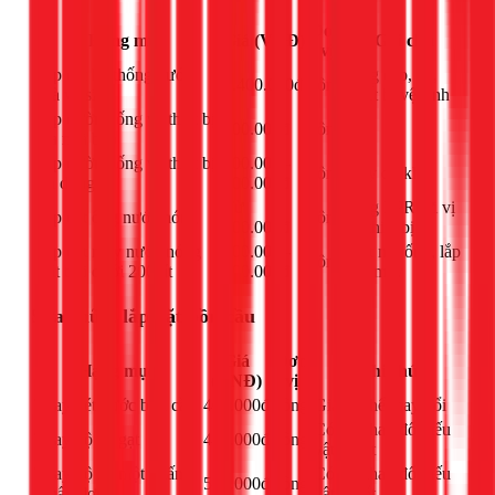
Đơn
Hạng mục
Giá (VNĐ)
Ghi chú
vị
Lắp đặt hệ thống nước
Ống cấp, xả,
1.400.000đ
công
nhà vệ sinh
thiết bị vệ sinh
Lắp đường ống và thiết bị
200.000đ
công
-
rửa nhà bếp
Lắp đường ống và thiết bị
200.000 -
công
Tùy độ khó
gia dụng
600.000đ
Từ
Ống PPR tới vị
Lắp đặt ống nước nóng
công
200.000đ
trí thiết bị
Lắp đặt máy nước nóng
300.000 -
Kết nối ống, lắp
công
mặt trời dưới 200 lít
500.000đ
đặt máy
Sửa chữa, lắp đặt bồn cầu
Giá
Đơn
Hạng mục
Ghi chú
(VNĐ)
vị
Thay két nước bồn cầu
400.000đ
công
Giá có thể thay đổi
Có thể thay đổi nếu
Thay bộ xả gạt
450.000đ
công
vật tư tốt
Thay bộ xả một nhấn
Có thể thay đổi nếu
550.000đ
công
(nhấn đơn)
vật tư tốt