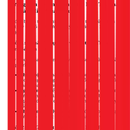
Hướng Dẫn Vệ Sinh Bồn Nước Inox Tại Nhà
An Toàn, Hiệu Quả (5 Bước)
Để đảm bảo an toàn và hiệu quả, bạn hãy tuân thủ nghiêm
ngặt quy trình 5 bước được các kỹ thuật viên của 1Fix áp
dụng.
Bước 1: Chuẩn bị dụng cụ và Ngắt Hệ Thống
Đảm Bảo An Toàn
Đây là bước quan trọng nhất, quyết định sự an toàn của toàn
bộ quá trình.
Chuẩn bị:
Bàn chải cán dài (loại lông mềm), xô, khăn
sạch, găng tay, ủng cao su. Tuyệt đối không dùng bàn
chải sắt hay bùi nhùi thép.
Ngắt điện:
Tìm đến cầu dao (CB) tổng của máy bơm
nước và ngắt nó đi. Nếu không chắc chắn, bạn hãy
ngắt cầu dao tổng của cả nhà để đảm bảo an toàn tuyệt
đối.
Khóa van nước:
Khóa van cấp nước vào bồn để ngăn
nước tiếp tục được bơm lên trong quá trình vệ sinh.
Bước 2: Xả Gần Hết Nước Cũ Ra Khỏi Bồn