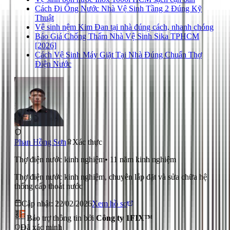
Cách Đi Ống Nước Nhà Vệ Sinh Tầng 2 Đúng Kỹ
Thuật
Vệ sinh nệm Kim Đan tại nhà đúng cách, nhanh chóng
Báo Giá Chống Thấm Nhà Vệ Sinh Sika TPHCM
[2026]
Cách Vệ Sinh Máy Giặt Tại Nhà Đúng Chuẩn Thợ
Điện Nước
Phan Hồng Sơn
Xác thực
Thợ điện nước kinh nghiệm
•
11
năm kinh nghiệm
Thợ điện nước kinh nghiệm, chuyên lắp đặt và sửa chữa hệ
thống cấp thoát nước
Cập nhật:
22/02/2026
Xem hồ sơ
Bảo trợ thông tin bởi
Công ty 1FIX™
Đã xác minh