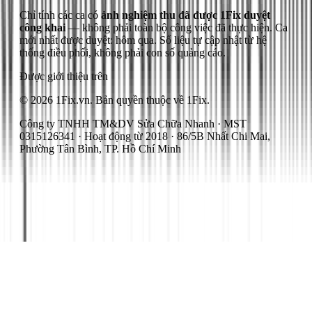
Chỉ tính các ca có
ảnh nghiệm thu đã được 1Fix duyệt
công khai
— không phải toàn bộ công việc đã thực hiện.
Ca
mới nhất được duyệt: hôm qua.
Số liệu tự cập nhật từ hệ
thống điều phối, không phải con số quảng cáo.
Được giới thiệu trên
© 2026 1Fix.vn. Bản quyền thuộc về 1Fix.
Công ty TNHH TM&DV Sửa Chữa Nhanh · MST
0315126341 · Hoạt động từ 2018 · 86/5B Nhất Chi Mai,
Phường Tân Bình, TP. Hồ Chí Minh