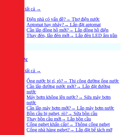
Xem tất cả →
Điện nhà có vấn đề?
→
Thợ điện nước
Aptomat hay nhảy?
→
Lắp đặt aptomat
Cần lắp đồng hồ mới?
→
Lắp đồng hồ điện
Thay đèn, lắp đèn mới
→
Lắp đèn LED âm trần
Nước
Xem tất cả →
Ống nước bị rỉ, rò?
→
Thi công đường ống nước
Cần lắp đường nước mới?
→
Lắp đặt đường
nước
Máy bơm không lên nước?
→
Sửa máy bơm
nước
Cần lắp máy bơm mới?
→
Lắp máy bơm nước
Bồn cầu bị nghẹt, rò?
→
Sửa bồn cầu
Thay bồn cầu mới
→
Lắp bồn cầu
Cống nghẹt khẩn cấp!
→
Thông cống nghẹt
Cống nhà hàng nghẹt?
→
Lắp đặt bể tách mỡ