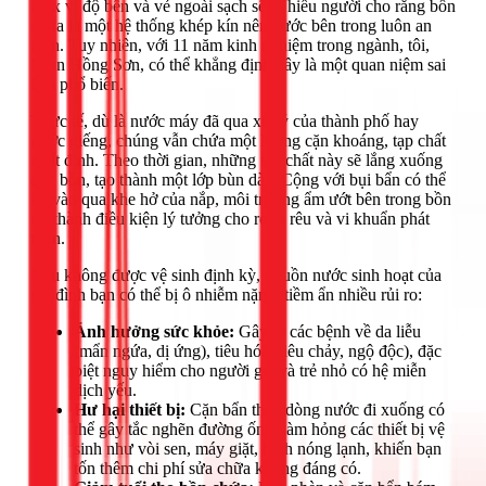
inox vì độ bền và vẻ ngoài sạch sẽ. Nhiều người cho rằng bồn
chứa là một hệ thống khép kín nên nước bên trong luôn an
toàn. Tuy nhiên, với 11 năm kinh nghiệm trong ngành, tôi,
Phan Hồng Sơn, có thể khẳng định đây là một quan niệm sai
lầm phổ biến.
Thực tế, dù là nước máy đã qua xử lý của thành phố hay
nước giếng, chúng vẫn chứa một lượng cặn khoáng, tạp chất
nhất định. Theo thời gian, những tạp chất này sẽ lắng xuống
đáy bồn, tạo thành một lớp bùn dày. Cộng với bụi bẩn có thể
lọt vào qua khe hở của nắp, môi trường ẩm ướt bên trong bồn
trở thành điều kiện lý tưởng cho rong rêu và vi khuẩn phát
triển.
Nếu không được vệ sinh định kỳ, nguồn nước sinh hoạt của
gia đình bạn có thể bị ô nhiễm nặng, tiềm ẩn nhiều rủi ro:
Ảnh hưởng sức khỏe:
Gây ra các bệnh về da liễu
(mẩn ngứa, dị ứng), tiêu hóa (tiêu chảy, ngộ độc), đặc
biệt nguy hiểm cho người già và trẻ nhỏ có hệ miễn
dịch yếu.
Hư hại thiết bị:
Cặn bẩn theo dòng nước đi xuống có
thể gây tắc nghẽn đường ống, làm hỏng các thiết bị vệ
sinh như vòi sen, máy giặt, bình nóng lạnh, khiến bạn
tốn thêm chi phí sửa chữa không đáng có.