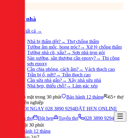
Sửa nhà
Xem tất cả →
Nhà bị thấm dột?
→
Thợ chống thấm
Tường ẩm mốc, bong tróc?
→
Xử lý chống thấm
Tường nhà cũ, xấu?
→
Sơn nhà trọn gói
Sàn xưởng, sân thượng cần epoxy?
→
Thi công
sơn epoxy
Cần chia phòng, cách âm?
→
Vách thạch cao
Trần bị ố, nứt?
→
Trần thạch cao
Cần sửa nhà gấp?
→
Xây nhà sửa nhà
Nhà hẹp, thiếu chỗ?
→
Làm gác xép
Có mặt trong 30 phút
Bảo hành 12 tháng
65+ thợ
chuyên nghiệp
GỌI NGAY 028 3890 9294
ĐẶT HẸN ONLINE
Tuyển thợ
Đặt hẹn
Tuyển thợ
028 3890 9294
Có mặt 30 phút
Bảo hành 12 tháng
Phục vụ 24/7