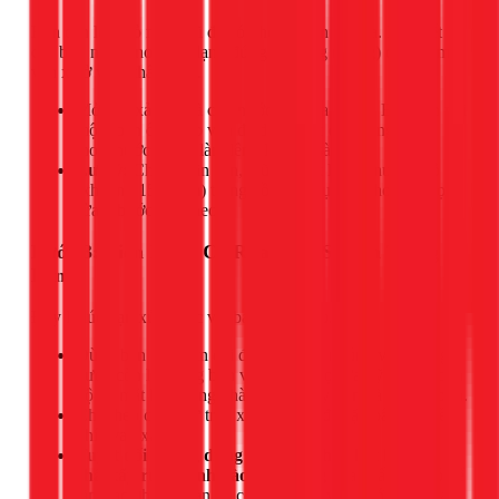
Bạn cần loại bỏ nước cũ để có không gian cọ rửa. Hầu hết
các bồn nước inox (cả dạng đứng và dạng ngang) đều có một
van xả ở vị trí thấp nhất.
Mở van xả này và cho nước chảy ra ngoài. Bạn nên nối
một đoạn ống vào van để dẫn nước đến đúng vị trí
thoát nước, tránh làm lênh láng ra sàn mái.
Lưu ý:
Chỉ xả gần cạn, giữ lại một lượng nước nhỏ
(khoảng 15-20cm) trong bồn để phục vụ cho việc cọ
rửa ở bước tiếp theo.
Bước 3: Tiến Hành Cọ Rửa Sạch Sẽ Bên Trong
Bồn
Đây là lúc bạn xử lý các vết bẩn cứng đầu.
Dùng bàn chải cán dài đã chuẩn bị, nhúng vào lượng
nước còn lại trong bồn và bắt đầu cọ rửa kỹ lưỡng toàn
bộ bề mặt bên trong: thành bồn, đáy bồn và cả nắp bồn.
Chà theo chiều từ trên xuống dưới để cặn bẩn trôi về
phía van xả.
Tuyệt đối không dùng xà phòng hay bất kỳ hóa
chất tẩy rửa mạnh nào.
Dư lượng hóa chất rất khó để
làm sạch hoàn toàn và có thể ngấm vào nước, gây hại