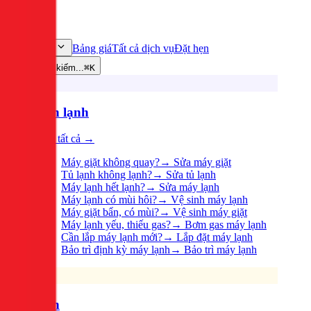
Bảng giá
Tất cả dịch vụ
Đặt hẹn
Dịch vụ
Tìm kiếm...
⌘K
Điện lạnh
Xem tất cả →
Máy giặt không quay?
→
Sửa máy giặt
Tủ lạnh không lạnh?
→
Sửa tủ lạnh
Máy lạnh hết lạnh?
→
Sửa máy lạnh
Máy lạnh có mùi hôi?
→
Vệ sinh máy lạnh
Máy giặt bẩn, có mùi?
→
Vệ sinh máy giặt
Máy lạnh yếu, thiếu gas?
→
Bơm gas máy lạnh
Cần lắp máy lạnh mới?
→
Lắp đặt máy lạnh
Bảo trì định kỳ máy lạnh
→
Bảo trì máy lạnh
Điện