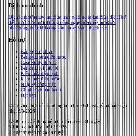
Dịch vụ chính
Điện lạnh
Sửa máy lạnh
Sửa máy giặt
Sửa tủ lạnh
Sửa điện
Thợ
điện nước
Sửa nước
Thông cống nghẹt
Sửa máy bơm
Sửa
nhà
Chống thấm
Thi công sơn epoxy
Vách thạch cao
Hỗ trợ
Bảng giá dịch vụ
Bảng giá sửa điện nước
Case Study thực tế
Bảng mã lỗi thiết bị
Kiến thức điện lạnh
Kiến thức điện nước
Nhật ký công việc
Chính sách bảo hành
Đặt hẹn
Công việc thực tế có ảnh nghiệm thu
· 60 ngày gần nhất
· cập
nhật
6/8/2026
1.700+
ca có ảnh nghiệm thu đã duyệt · 60 ngày
5.100+
ca tích lũy · từ 01/2026
21
quận/huyện có ca đã duyệt