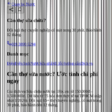
Quay lại
Nước
Cần thợ sửa chữa?
Đội ngũ thợ chuyên nghiệp có mặt trong 30 phút. Bảo hành
12 tháng.
028 3890 9294
Danh mục
Điện
Điện lạnh
Nước
Sửa nhà
Mã lỗi
Hướng dẫn
Dịch vụ
Cần thợ sửa nước?
Ước tính chi phí
ngay
Giá dịch vụ
Sửa chữa nước
tại 1Fix.vn: từ
150.000đ
–
1.500.000đ
. Dữ liệu từ
55
hóa đơn thực tế tại TPHCM (cập
nhật
1/2026
). Đội ngũ 65+ thợ chuyên nghiệp, có mặt trong
30 phút, bảo hành đến 12 tháng.