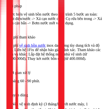
Giải pháp
Thực hiện vệ sinh bồn nước theo quy trình 5 bước an toàn:
Ngắt điện/nước -> Xả cạn nước cũ -> Cọ rửa bên trong -> Xả
sạch cặn bẩn -> Bơm nước mới và sử dụng.
Chi phí tham khảo
Chi phí
vệ sinh bồn nước
inox dao động tùy dung tích và độ
bẩn. Liên hệ 1Fix để nhận báo giá chính xác. Tham khảo các
dịch vụ khác: Lắp đặt hệ thống nước nhà vệ sinh (từ
1.400.000đ), Thay két nước bồn cầu (từ 400.000đ).
Thời gian xử lý
Khoảng 60 - 90 phút.
Khuyên dùng
🟢 Nên vệ sinh định kỳ (3 tháng/lần với nước máy, 1