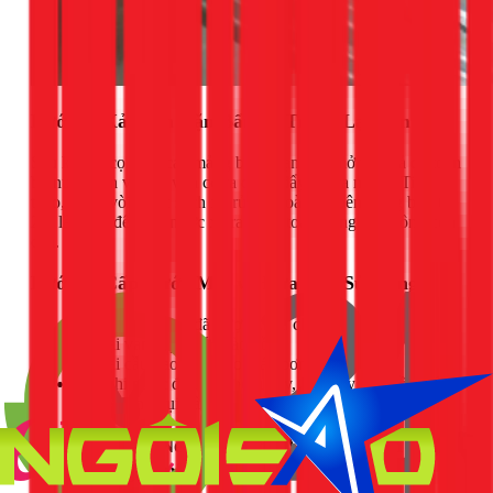
Bước 4: Xả Sạch Cặn Bẩn và Tráng Lại Bồn
Sau khi đã cọ sạch các mảng bám, bạn hãy mở van xả để toàn
bộ nước bẩn và cặn vừa cọ ra được đẩy hết ra ngoài. Tiếp
theo, dùng vòi nước sạch xịt rửa lại toàn bộ bên trong bồn từ
2-3 lần cho đến khi nước xả ra hoàn toàn trong và không còn
cặn.
Bước 5: Cấp Nước Mới và Đưa Vào Sử Dụng
Đảm bảo van xả đã được khóa chặt.
Mở lại van cấp nước vào bồn.
Bật lại cầu dao điện cho máy bơm hoạt động.
Sau khi nước đã được bơm đầy, hãy đậy nắp bồn thật
kỹ để tránh bụi bẩn và côn trùng xâm nhập.
Khi Nào Bạn Nên Gọi Thợ Vệ Sinh Bồn Nước
Chuyên Nghiệp?