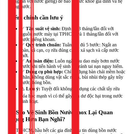
tháng/lần với nước giếng) để bảo vệ sức khỏe gia đình và hệ
thống nước.
Điểm chính cần lưu ý
✅
Tần suất vệ sinh:
Định kỳ 3 tháng/lần đối với
nguồn nước máy tại TPHCM và 1 tháng/lần đối với
nước giếng khoan.
✅
Quy trình chuẩn:
Tuân thủ đủ 5 bước: Ngắt an
toàn, xả cạn, cọ rửa đúng cách, xả sạch và cấp nước
mới.
✅
An toàn điện:
Luôn ngắt cầu dao máy bơm nước
trước khi tiến hành vệ sinh để tránh tai nạn nguy hiểm.
✅
Dụng cụ phù hợp:
Chỉ sử dụng bàn chải mềm hoặc
khăn, không dùng vật sắc nhọn, bùi nhùi thép gây trầy
xước, hỏng bồn.
⚠️
Lưu ý:
Tuyệt đối không sử dụng các chất tẩy rửa
hóa học mạnh vì có thể gây tồn dư độc hại trong nước
sinh hoạt.
Vì Sao Vệ Sinh Bồn Nước Inox Lại Quan
Trọng Hơn Bạn Nghĩ?
Tại TPHCM, hầu hết các gia đình đều tin dùng bồn nước