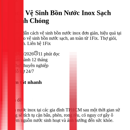
Nước
Cách Vệ Sinh Bồn Nước Inox Sạch
Nhanh Chóng
Hướng dẫn cách vệ sinh bồn nước inox đơn giản, hiệu quả tại
nhà. Mẹo vệ sinh bồn nước sạch, an toàn từ 1Fix. Thợ giỏi,
bảo hành. Liên hệ 1Fix
22/02/2026
11
phút đọc
Bảo hành 12 tháng
Thợ chuyên nghiệp
Hỗ trợ 24/7
Tóm tắt nhanh
Vấn đề
Bồn nước inox tại các gia đình TPHCM sau một thời gian sử
dụng sẽ tích tụ cặn bẩn, phèn, rong rêu, có nguy cơ gây ô
nhiễm nguồn nước sinh hoạt và ảnh hưởng đến sức khỏe.