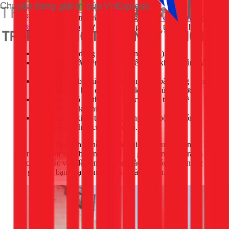
Việc tự vệ sinh bồn nước tại nhà là hoàn toàn có thể. Tuy
nhiên, trong một số trường hợp, việc gọi
dịch vụ vệ sinh bồn
nước chuyên nghiệp
như 1Fix là giải pháp an toàn và hiệu
quả hơn:
Bồn nước có dung tích lớn (trên 2000L).
Vị trí bồn nước trên cao, khó tiếp cận, không đảm bảo
an toàn.
Nguồn nước bị nhiễm phèn nặng, cặn bẩn đóng thành
tảng cứng mà bàn chải thường không xử lý được.
Bạn không có đủ thời gian hoặc không tự tin về các
bước an toàn kỹ thuật.
Cần kết hợp kiểm tra, bảo dưỡng toàn bộ hệ thống
đường ống, phao cơ, phao điện.
Với đội ngũ thợ lành nghề và trang thiết bị chuyên dụng, 1Fix
không chỉ làm sạch bồn nước mà còn giúp bạn kiểm tra và
khắc phục các vấn đề tiềm ẩn, đảm bảo hệ thống cấp nước
của gia đình bạn hoạt động ổn định và an toàn.