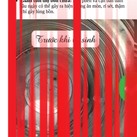
Giảm tuổi thọ bồn chứa:
Lớp phèn và cặn bẩn bám
lâu ngày có thể gây ra hiện tượng ăn mòn, rỉ sét, thậm
chí gây lủng bồn.