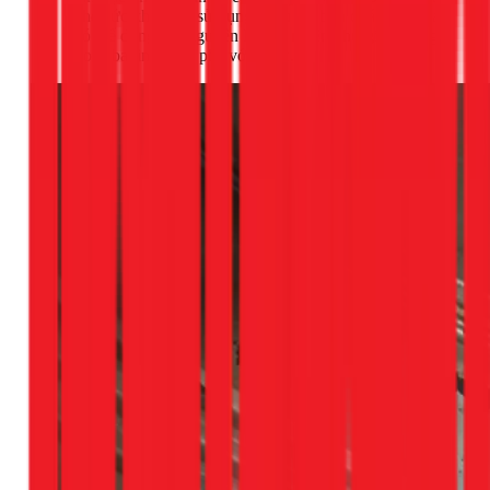
cho sức khỏe khi sử dụng. Nếu vết bẩn quá cứng, bạn
có thể dùng các nguyên liệu tự nhiên như giấm trắng
hoặc baking soda pha với nước.