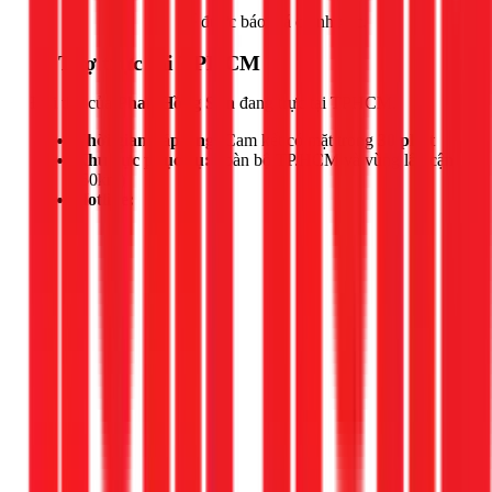
Gọi ngay 1Fix
để được báo giá chính xác.
📍 Thợ trực tại TPHCM
Đội thợ của
Phan Hồng Sơn
đang trực tại TPHCM.
Thời gian đáp ứng:
Cam kết có mặt trong
30 phút
Khu vực phục vụ:
Toàn bộ TP.HCM và vùng lân cận
(50km)
Hotline: