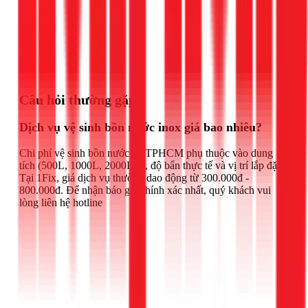
Gọi ngay 1Fix
Câu hỏi thường gặp
Dịch vụ vệ sinh bồn nước inox giá bao nhiêu?
Chi phí vệ sinh bồn nước tại TPHCM phụ thuộc vào dung
tích (500L, 1000L, 2000L...), độ bẩn thực tế và vị trí lắp đặt.
Tại 1Fix, giá dịch vụ thường dao động từ 300.000đ -
800.000đ. Để nhận báo giá chính xác nhất, quý khách vui
lòng liên hệ hotline