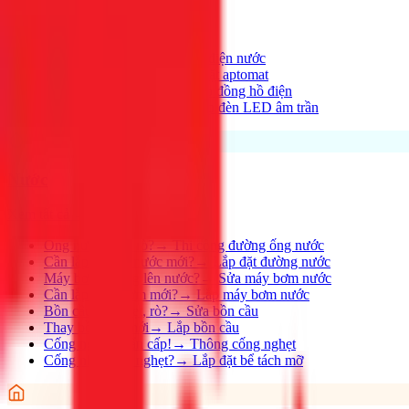
Xem tất cả →
Điện nhà có vấn đề?
→
Thợ điện nước
Aptomat hay nhảy?
→
Lắp đặt aptomat
Cần lắp đồng hồ mới?
→
Lắp đồng hồ điện
Thay đèn, lắp đèn mới
→
Lắp đèn LED âm trần
Nước
Xem tất cả →
Ống nước bị rỉ, rò?
→
Thi công đường ống nước
Cần lắp đường nước mới?
→
Lắp đặt đường nước
Máy bơm không lên nước?
→
Sửa máy bơm nước
Cần lắp máy bơm mới?
→
Lắp máy bơm nước
Bồn cầu bị nghẹt, rò?
→
Sửa bồn cầu
Thay bồn cầu mới
→
Lắp bồn cầu
Cống nghẹt khẩn cấp!
→
Thông cống nghẹt
Cống nhà hàng nghẹt?
→
Lắp đặt bể tách mỡ