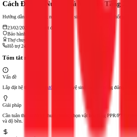
Cách Đi Ống Nước Nhà Vệ Sinh Tầng 2 Đ
Hướng dẫn cách đi ống nước nhà vệ sinh tầng 2 và cách chống thấm h
23/02/2026
13
phút đọc
Bảo hành 12 tháng
Thợ chuyên nghiệp
Hỗ trợ 24/7
Tóm tắt nhanh
Vấn đề
Lắp đặt hệ thống
ống nước
cho nhà vệ sinh tầng 2 không đúng kỹ thuậ
Giải pháp
Cần tuân thủ sơ đồ kỹ thuật chuẩn, chọn vật liệu (ống PPR/PVC) phù 
và độ bền.