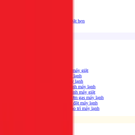
Bảng giá
Tất cả dịch vụ
Đặt hẹn
Dịch vụ
Tìm kiếm...
⌘K
Điện lạnh
Xem tất cả →
Máy giặt không quay?
→
Sửa máy giặt
Tủ lạnh không lạnh?
→
Sửa tủ lạnh
Máy lạnh hết lạnh?
→
Sửa máy lạnh
Máy lạnh có mùi hôi?
→
Vệ sinh máy lạnh
Máy giặt bẩn, có mùi?
→
Vệ sinh máy giặt
Máy lạnh yếu, thiếu gas?
→
Bơm gas máy lạnh
Cần lắp máy lạnh mới?
→
Lắp đặt máy lạnh
Bảo trì định kỳ máy lạnh
→
Bảo trì máy lạnh
Điện