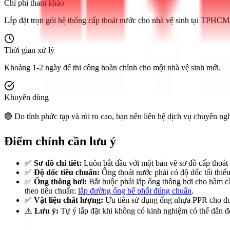
Chi phí tham khảo
Lắp đặt trọn gói hệ thống cấp thoát nước cho nhà vệ sinh tại TPHCM 
Thời gian xử lý
Khoảng 1-2 ngày để thi công hoàn chỉnh cho một nhà vệ sinh mới.
Khuyên dùng
🟢 Do tính phức tạp và rủi ro cao, bạn nên liên hệ dịch vụ chuyên ng
Điểm chính cần lưu ý
✅
Sơ đồ chi tiết:
Luôn bắt đầu với một bản vẽ sơ đồ cấp thoát n
✅
Độ dốc tiêu chuẩn:
Ống thoát nước phải có độ dốc tối thiể
✅
Ống thông hơi:
Bắt buộc phải lắp ống thông hơi cho hầm cầ
theo tiêu chuẩn:
lắp đường ống bể phốt đúng chuẩn
.
✅
Vật liệu chất lượng:
Ưu tiên sử dụng ống nhựa PPR cho đườn
⚠️
Lưu ý:
Tự ý lắp đặt khi không có kinh nghiệm có thể dẫn đế