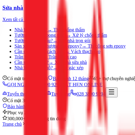
Sửa nhà
Xem tất cả →
Nhà bị thấm dột?
→
Thợ chống thấm
Tường ẩm mốc, bong tróc?
→
Xử lý chống thấm
Tường nhà cũ, xấu?
→
Sơn nhà trọn gói
Sàn xưởng, sân thượng cần epoxy?
→
Thi công sơn epoxy
Cần chia phòng, cách âm?
→
Vách thạch cao
Trần bị ố, nứt?
→
Trần thạch cao
Cần sửa nhà gấp?
→
Xây nhà sửa nhà
Nhà hẹp, thiếu chỗ?
→
Làm gác xép
Có mặt trong 30 phút
Bảo hành 12 tháng
65+ thợ chuyên nghi
GỌI NGAY 028 3890 9294
ĐẶT HẸN ONLINE
Tuyển thợ
Đặt hẹn
Tuyển thợ
028 3890 9294
Có mặt 30 phút
Bảo hành 12 tháng
Phục vụ 24/7
300,000+ khách hàng tin dùng
Trang chủ
Nước