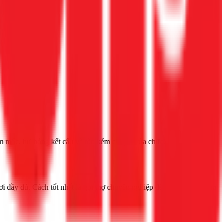
ẩm mốc, hư hỏng kết cấu và tốn kém chi phí sửa chữa.
i đầy đủ. Cách tốt nhất là gọi thợ chuyên nghiệp để đảm bảo an toàn