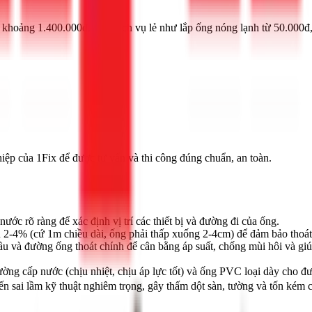
khoảng 1.400.000đ. Các dịch vụ lẻ như lắp ống nóng lạnh từ 50.000đ, 
hiệp của 1Fix để được tư vấn và thi công đúng chuẩn, an toàn.
ước rõ ràng để xác định vị trí các thiết bị và đường đi của ống.
u 2-4% (cứ 1m chiều dài, ống phải thấp xuống 2-4cm) để đảm bảo thoá
u và đường ống thoát chính để cân bằng áp suất, chống mùi hôi và giúp
g cấp nước (chịu nhiệt, chịu áp lực tốt) và ống PVC loại dày cho đườ
n sai lầm kỹ thuật nghiêm trọng, gây thấm dột sàn, tường và tốn kém ch