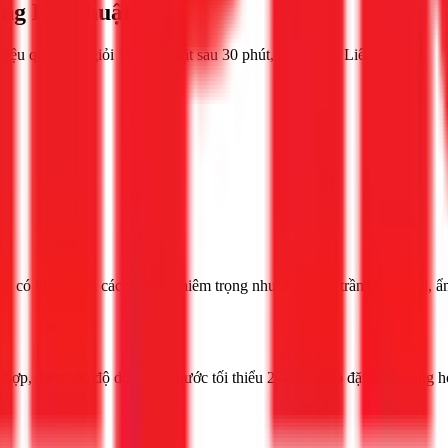
úng Kỹ Thuật
iệu quả. Thợ giỏi 1Fix có mặt sau 30 phút, bảo hành. Liên hệ 1Fix
t có thể gây ra các sự cố nghiêm trọng như thấm dột trần tầng dưới, 
hợp, đảm bảo độ dốc thoát nước tối thiểu 2-4% và lắp đặt ống thông hơ