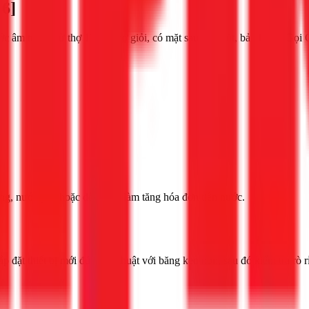
6]
ớc âm tường từ thợ 1Fix. Thợ giỏi, có mặt sau 30 phút, bảo hành. Gọi
ng, nước yếu hoặc đổi màu, làm tăng hóa đơn tiền nước.
p đặt thiết bị mới đúng kỹ thuật với băng keo non, sau đó kiểm tra rò rỉ