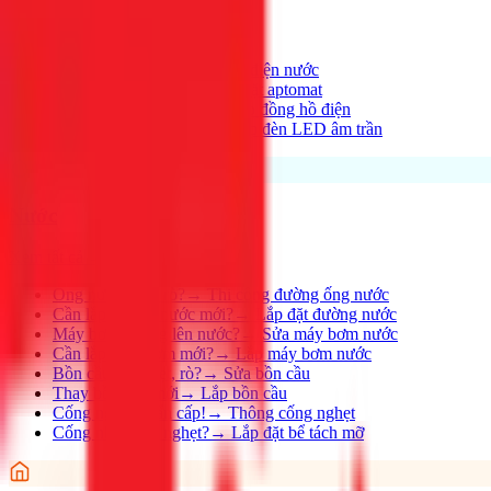
Xem tất cả →
Điện nhà có vấn đề?
→
Thợ điện nước
Aptomat hay nhảy?
→
Lắp đặt aptomat
Cần lắp đồng hồ mới?
→
Lắp đồng hồ điện
Thay đèn, lắp đèn mới
→
Lắp đèn LED âm trần
Nước
Xem tất cả →
Ống nước bị rỉ, rò?
→
Thi công đường ống nước
Cần lắp đường nước mới?
→
Lắp đặt đường nước
Máy bơm không lên nước?
→
Sửa máy bơm nước
Cần lắp máy bơm mới?
→
Lắp máy bơm nước
Bồn cầu bị nghẹt, rò?
→
Sửa bồn cầu
Thay bồn cầu mới
→
Lắp bồn cầu
Cống nghẹt khẩn cấp!
→
Thông cống nghẹt
Cống nhà hàng nghẹt?
→
Lắp đặt bể tách mỡ