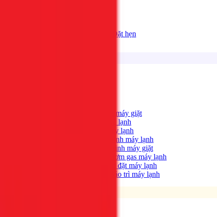
Bảng giá
Tất cả dịch vụ
Đặt hẹn
Dịch vụ
Tìm kiếm...
⌘K
Điện lạnh
Xem tất cả →
Máy giặt không quay?
→
Sửa máy giặt
Tủ lạnh không lạnh?
→
Sửa tủ lạnh
Máy lạnh hết lạnh?
→
Sửa máy lạnh
Máy lạnh có mùi hôi?
→
Vệ sinh máy lạnh
Máy giặt bẩn, có mùi?
→
Vệ sinh máy giặt
Máy lạnh yếu, thiếu gas?
→
Bơm gas máy lạnh
Cần lắp máy lạnh mới?
→
Lắp đặt máy lạnh
Bảo trì định kỳ máy lạnh
→
Bảo trì máy lạnh
Điện