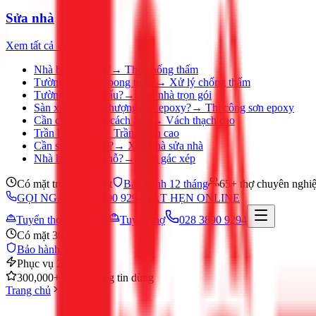
Sửa nhà
Xem tất cả →
Nhà bị thấm dột?
→
Thợ chống thấm
Tường ẩm mốc, bong tróc?
→
Xử lý chống thấm
Tường nhà cũ, xấu?
→
Sơn nhà trọn gói
Sàn xưởng, sân thượng cần epoxy?
→
Thi công sơn epoxy
Cần chia phòng, cách âm?
→
Vách thạch cao
Trần bị ố, nứt?
→
Trần thạch cao
Cần sửa nhà gấp?
→
Xây nhà sửa nhà
Nhà hẹp, thiếu chỗ?
→
Làm gác xép
Có mặt trong 30 phút
Bảo hành 12 tháng
65+ thợ chuyên nghi
GỌI NGAY 028 3890 9294
ĐẶT HẸN ONLINE
Tuyển thợ
Đặt hẹn
Tuyển thợ
028 3890 9294
Có mặt 30 phút
Bảo hành 12 tháng
Phục vụ 24/7
300,000+ khách hàng tin dùng
Trang chủ
Nước