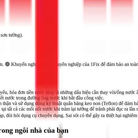
 sơn tường).
ơn. 🟢 Khuyến nghị gọi thợ chuyên nghiệp của 1Fix để đảm bảo an toàn
ếu, hóa đơn tiền nước tăng là những dấu hiệu cần thay vòi/ống nước 
t nước trong đường ống trước khi bắt đầu công việc.
n thận và sử dụng đúng kỹ thuật quấn băng keo non (Teflon) để đảm bảo
tại tất cả các mối nối trước khi trám lại tường để tránh phải đục ra lần 
p, đòi hỏi dụng cụ chuyên dụng. Sai sót có thể gây ra thiệt hại nghiêm 
rong ngôi nhà của bạn