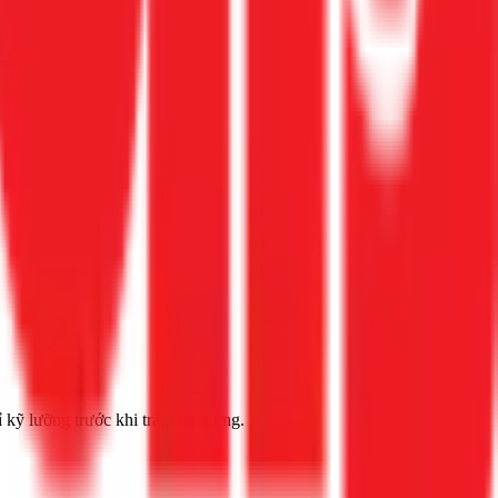
 Gọi ngay 1Fix
 kỹ lưỡng trước khi trám lại tường.