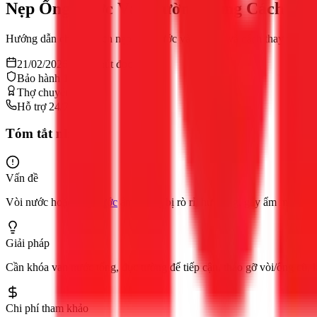
Nẹp Ống Nước Vào Tường Đúng Cách [202
Hướng dẫn chi tiết cách nẹp ống nước vào tường và cách thay vòi nư
21/02/2026
12
phút đọc
Bảo hành 12 tháng
Thợ chuyên nghiệp
Hỗ trợ 24/7
Tóm tắt nhanh
Vấn đề
Vòi nước hoặc
ống nước
âm tường bị rò rỉ, hư hỏng, gây ẩm mốc tườ
Giải pháp
Cần khóa van nước tổng, đục tường để tiếp cận, tháo gỡ vòi/ống cũ, lắ
Chi phí tham khảo