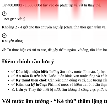
Từ 400.000đ - 1.500.000đ tùy vào độ phức tạp và vật tư thay thế.
Thời gian xử lý
Khoảng 2 - 4 giờ cho thợ chuyên nghiệp (chưa tính thời gian trám vá,
Khuyên dùng
🔴 Tự thực hiện có rủi ro cao, dễ gây thấm ngấm, vỡ ống, tốn kém h
Điểm chính cần lưu ý
✅
Dấu hiệu nhận biết:
Tường ẩm mốc, nước đổi màu, áp lực y
✅
An toàn là trên hết:
Luôn luôn khóa van nước tổng và xả hế
✅
Kỹ thuật then chốt:
Cần xác định đúng vị trí, đục tường cẩ
✅
Kiểm tra kỹ lưỡng:
Phải mở nước và kiểm tra rò rỉ cẩn thận 
⚠️
Lưu ý:
Thay thế thiết bị nước âm tường là công việc phức tạ
Vòi nước âm tường - “Kẻ thù” thầm lặng t