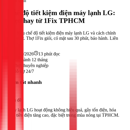
Điện lạnh
Chế độ tiết kiệm điện máy lạnh LG:
Mẹo hay từ 1Fix TPHCM
Tìm hiểu chế độ tiết kiệm điện máy lạnh LG và cách chỉnh
mát nhất. Thợ 1Fix giỏi, có mặt sau 30 phút, bảo hành. Liên
hệ 1Fix.
25/02/2026
13
phút đọc
Bảo hành 12 tháng
Thợ chuyên nghiệp
Hỗ trợ 24/7
Tóm tắt nhanh
Vấn đề
Máy lạnh LG hoạt động không hiệu quả, gây tốn điện, hóa
đơn tiền điện tăng cao, đặc biệt trong mùa nóng tại TPHCM.