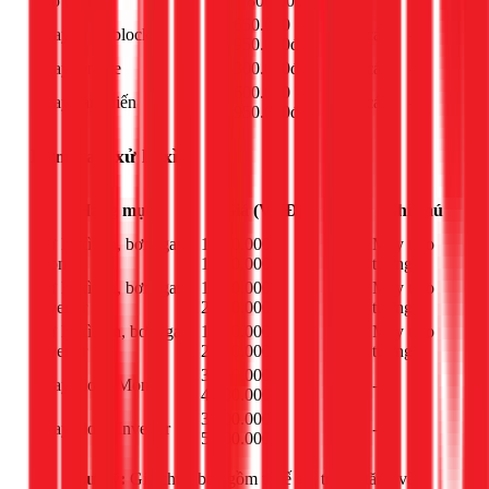
treo tường)
1.800.000đ
650.000 -
Thay tụ đề block
cái
-
950.000đ
Thay remote
300.000đ
cái
-
600.000 -
Thay cảm biến
cái
-
950.000đ
Bơm gas, xử lý xì
Đơn
Hạng mục
Giá (VNĐ)
Ghi chú
vị
Xử lý xì tán, bơm gas
1.000.000 -
Máy treo
bộ
Mono
1.900.000đ
tường
Xử lý xì tán, bơm gas
1.100.000 -
Máy treo
bộ
Inverter
2.000.000đ
tường
Xử lý xì dàn, bơm gas
1.500.000 -
Máy treo
bộ
Inverter
2.400.000đ
tường
3.500.000 -
Thay block Mono
cái
-
4.500.000đ
3.800.000 -
Thay block Inverter
cái
-
5.000.000đ
Lưu ý:
Giá chưa bao gồm thuế giá trị gia tăng và