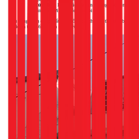
Mức 40%:
Hoàn hảo khi bạn ở trong phòng một
mình và thời tiết không quá oi bức.
Chủ động giảm công suất khi không cần thiết có thể giúp bạn
tiết kiệm từ 20-60% điện năng tiêu thụ.