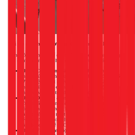
Tối ưu các chế độ cơ bản: Cool, Dry, và Fan
Đừng bỏ qua những chế độ cơ bản, vì sử dụng chúng đúng
thời điểm cũng mang lại hiệu quả tiết kiệm điện đáng kể.
Chế độ Cool (Làm mát):
Đây là chế độ chính. Lời
khuyên của tôi là hãy luôn cài đặt nhiệt độ ở mức
25-
27°C
. Việc cài đặt nhiệt độ quá thấp (dưới 23°C)
không chỉ gây hại cho sức khỏe mà còn buộc máy nén
phải làm việc liên tục, dẫn đến hao điện.
Chế độ Dry (Hút ẩm):
Rất phù hợp cho những ngày
trời nồm ẩm hoặc mưa ở TPHCM. Chế độ này sẽ loại
bỏ hơi ẩm trong không khí, giúp bạn cảm thấy khô ráo
và mát mẻ hơn dù nhiệt độ không giảm nhiều. Vì máy
nén hoạt động ít hơn, chế độ Dry tiêu thụ ít điện hơn
đáng kể so với chế độ Cool.
Chế độ Fan (Quạt gió):
Khi nhiệt độ ngoài trời đã dịu