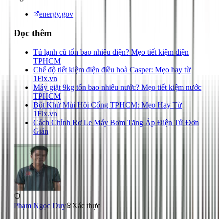
energy.gov
Đọc thêm
Tủ lạnh cũ tốn bao nhiêu điện? Mẹo tiết kiệm điện
TPHCM
Chế độ tiết kiệm điện điều hoà Casper: Mẹo hay từ
1Fix.vn
Máy giặt 9kg tốn bao nhiêu nước? Mẹo tiết kiệm nước
TPHCM
Bột Khử Mùi Hôi Cống TPHCM: Mẹo Hay Từ
1Fix.vn
Cách Chỉnh Rơ Le Máy Bơm Tăng Áp Điện Tử Đơn
Giản
Phạm Ngọc Duy
Xác thực