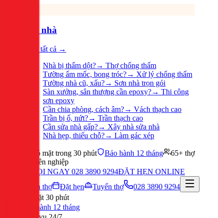
Sửa nhà
Xem tất cả →
Nhà bị thấm dột?
→
Thợ chống thấm
Tường ẩm mốc, bong tróc?
→
Xử lý chống thấm
Tường nhà cũ, xấu?
→
Sơn nhà trọn gói
Sàn xưởng, sân thượng cần epoxy?
→
Thi công
sơn epoxy
Cần chia phòng, cách âm?
→
Vách thạch cao
Trần bị ố, nứt?
→
Trần thạch cao
Cần sửa nhà gấp?
→
Xây nhà sửa nhà
Nhà hẹp, thiếu chỗ?
→
Làm gác xép
Có mặt trong 30 phút
Bảo hành 12 tháng
65+ thợ
chuyên nghiệp
GỌI NGAY 028 3890 9294
ĐẶT HẸN ONLINE
Tuyển thợ
Đặt hẹn
Tuyển thợ
028 3890 9294
Có mặt 30 phút
Bảo hành 12 tháng
Phục vụ 24/7