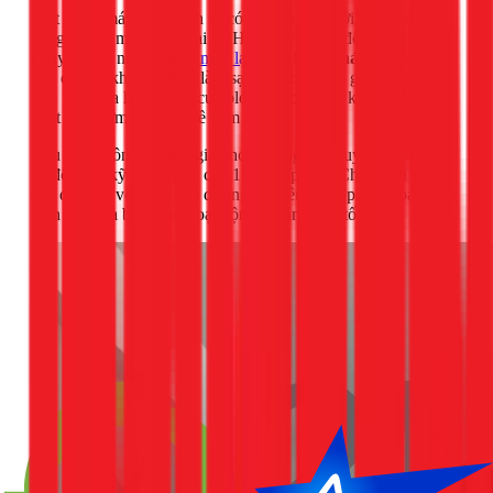
Một chiếc máy lạnh sạch sẽ có thể tiết kiệm tới 15% điện
năng so với máy bẩn. Tại TPHCM, với mức độ bụi cao, tôi
khuyên bạn nên
vệ sinh máy lạnh
ít nhất 6 tháng/lần
. Việc
bảo dưỡng không chỉ là làm sạch mà còn bao gồm kiểm tra
gas, kiểm tra hoạt động của block và các linh kiện khác để
phát hiện sớm các vấn đề tiềm ẩn.
Nếu bạn không có thời gian hoặc dụng cụ chuyên dụng, hãy
để đội ngũ kỹ thuật viên của 1Fix giúp bạn. Chúng tôi cung
cấp dịch vụ vệ sinh, bảo dưỡng chuyên nghiệp, đảm bảo máy
lạnh LG của bạn luôn hoạt động ở trạng thái tốt nhất.