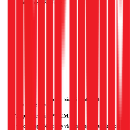
vật tư thay thế. Liên hệ
Gọi ngay 1Fix
để được báo giá chính xác theo
tình trạng máy.
📍 Thợ trực tại TPHCM
Đội thợ của
Phạm Ngọc Duy
và 1Fix đang trực tại tất cả các