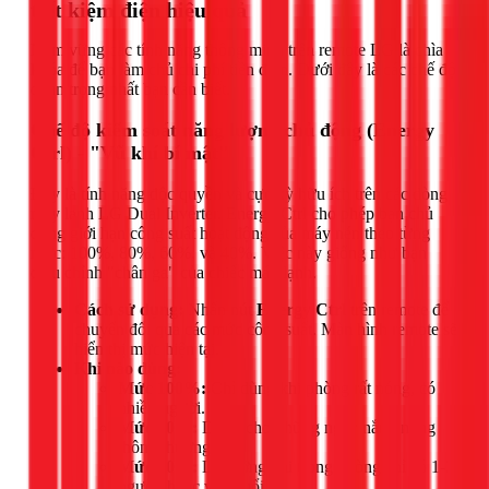
tiết kiệm điện hiệu quả
Nắm vững các tính năng thông minh trên remote LG là chìa
khóa để bạn làm chủ chi phí tiền điện. Dưới đây là các chế độ
quan trọng nhất bạn cần biết.
Chế độ kiểm soát năng lượng chủ động (Energy
Ctrl) - "Vũ khí bí mật"
Đây là tính năng độc quyền và cực kỳ hữu ích trên các dòng
máy lạnh LG Dual Inverter. Energy Ctrl cho phép bạn chủ
động giới hạn công suất hoạt động của máy nén theo từng
mức: 100%, 80%, 60%, và 40%. Việc này giống như bạn
điều chỉnh "chân ga" của chiếc máy lạnh.
Cách sử dụng:
Nhấn nút
Energy Ctrl
trên remote để
chuyển đổi qua các mức công suất. Màn hình remote sẽ
hiển thị mức hiện tại.
Khi nào dùng:
Mức 100%:
Chỉ dùng khi phòng rất nóng, có
nhiều người.
Mức 80%:
Dùng cho những ngày nắng nóng
thông thường.
Mức 60%:
Lý tưởng khi trong phòng chỉ có 1-2
người, hoặc vào buổi tối.