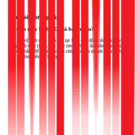
Gọi ngay 1Fix
Câu hỏi thường gặp
Vệ sinh máy lạnh LG giá bao nhiêu?
Chi phí vệ sinh máy lạnh LG tại 1Fix dao động tùy thuộc vào
công suất máy (HP), loại máy (treo tường, âm trần...) và mức
độ bám bẩn. Để nhận báo giá chính xác và nhanh chóng nhất,
bạn vui lòng liên hệ hotline