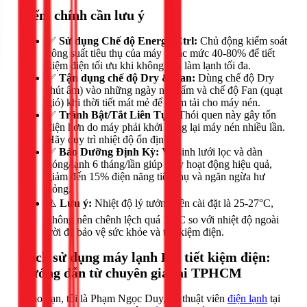
Điểm chính cần lưu ý
✅
Sử dụng Chế độ Energy Ctrl:
Chủ động kiểm soát
công suất tiêu thụ của máy ở các mức 40-80% để tiết
kiệm điện tối ưu khi không cần làm lạnh tối đa.
✅
Tận dụng chế độ Dry & Fan:
Dùng chế độ Dry
(hút ẩm) vào những ngày nồm ẩm và chế độ Fan (quạt
gió) khi thời tiết mát mẻ để giảm tải cho máy nén.
✅
Tránh Bật/Tắt Liên Tục:
Thói quen này gây tốn
điện hơn do máy phải khởi động lại máy nén nhiều lần.
Hãy duy trì nhiệt độ ổn định.
✅
Bảo Dưỡng Định Kỳ:
Vệ sinh lưới lọc và dàn
nóng/lạnh 6 tháng/lần giúp máy hoạt động hiệu quả,
giảm đến 15% điện năng tiêu thụ và ngăn ngừa hư
hỏng.
⚠️
Lưu ý:
Nhiệt độ lý tưởng nên cài đặt là 25-27°C,
không nên chênh lệch quá 10°C so với nhiệt độ ngoài
trời để bảo vệ sức khỏe và tiết kiệm điện.
Cách sử dụng máy lạnh LG tiết kiệm điện:
Hướng dẫn từ chuyên gia tại TPHCM
Chào bạn, tôi là Phạm Ngọc Duy, kỹ thuật viên
điện lạnh
tại