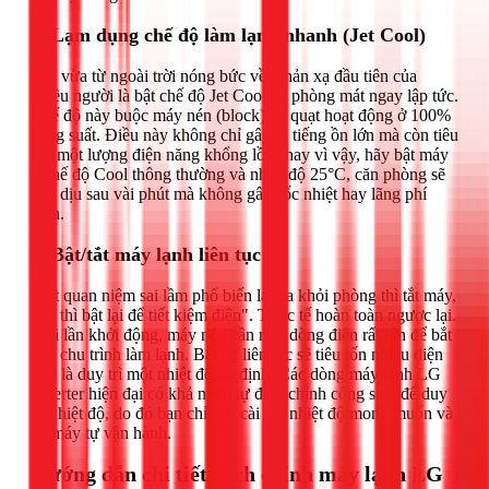
1. Lạm dụng chế độ làm lạnh nhanh (Jet Cool)
Khi vừa từ ngoài trời nóng bức về, phản xạ đầu tiên của
nhiều người là bật chế độ Jet Cool để phòng mát ngay lập tức.
Chế độ này buộc máy nén (block) và quạt hoạt động ở 100%
công suất. Điều này không chỉ gây ra tiếng ồn lớn mà còn tiêu
thụ một lượng điện năng khổng lồ. Thay vì vậy, hãy bật máy
ở chế độ Cool thông thường và nhiệt độ 25°C, căn phòng sẽ
mát dịu sau vài phút mà không gây sốc nhiệt hay lãng phí
điện.
2. Bật/tắt máy lạnh liên tục
Một quan niệm sai lầm phổ biến là "ra khỏi phòng thì tắt máy,
vào thì bật lại để tiết kiệm điện". Thực tế hoàn toàn ngược lại.
Mỗi lần khởi động, máy nén cần một dòng điện rất lớn để bắt
đầu chu trình làm lạnh. Bật/tắt liên tục sẽ tiêu tốn nhiều điện
hơn là duy trì một nhiệt độ ổn định. Các dòng máy lạnh LG
Inverter hiện đại có khả năng tự điều chỉnh công suất để duy
trì nhiệt độ, do đó bạn chỉ cần cài đặt nhiệt độ mong muốn và
để máy tự vận hành.
Hướng dẫn chi tiết cách chỉnh máy lạnh LG