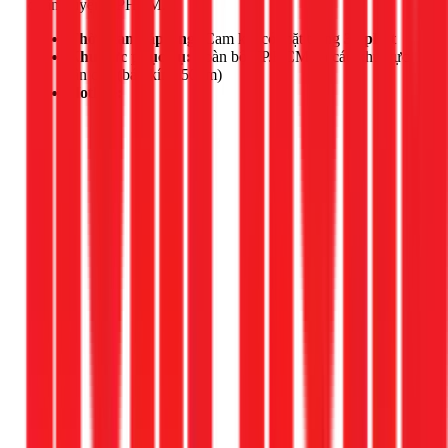
quận huyện TPHCM.
Thời gian đáp ứng:
Cam kết có mặt trong
30 phút
Khu vực phục vụ:
Toàn bộ TP.HCM và các khu vực
lân cận (bán kính 50km)
Hotline: