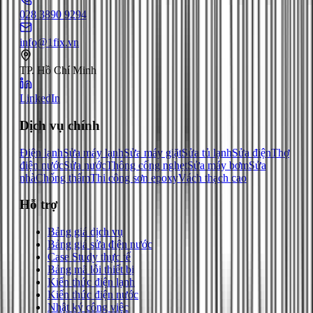
028 3890 9294
info@1fix.vn
TP. Hồ Chí Minh
LinkedIn
Dịch vụ chính
Điện lạnh
Sửa máy lạnh
Sửa máy giặt
Sửa tủ lạnh
Sửa điện
Thợ
điện nước
Sửa nước
Thông cống nghẹt
Sửa máy bơm
Sửa
nhà
Chống thấm
Thi công sơn epoxy
Vách thạch cao
Hỗ trợ
Bảng giá dịch vụ
Bảng giá sửa điện nước
Case Study thực tế
Bảng mã lỗi thiết bị
Kiến thức điện lạnh
Kiến thức điện nước
Nhật ký công việc