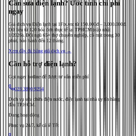
Cần sửa điện lạnh?
Ước tính chi phí
ngay
Giá dịch vụ
Điện lạnh
tại 1Fix.vn: từ
150.000đ
–
3.000.000đ
.
Dữ liệu từ
120
hóa đơn thực tế tại TPHCM (cập nhật
1/2026
). Đội ngũ 65+ thợ chuyên nghiệp, có mặt trong 30
phút, bảo hành đến 12 tháng.
Xem đầy đủ bảng giá dịch vụ →
Cần hỗ trợ
điện lạnh
?
Gọi ngay hotline để được tư vấn miễn phí
028 3890 9294
Dịch vụ sửa chữa điện nước, điện lạnh tại nhà uy tín hàng
đầu TP.HCM.
Đang hoạt động
Phục vụ 24/7, kể cả lễ Tết