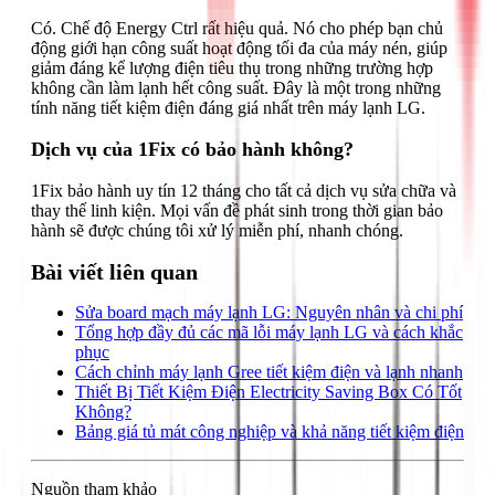
Có. Chế độ Energy Ctrl rất hiệu quả. Nó cho phép bạn chủ
động giới hạn công suất hoạt động tối đa của máy nén, giúp
giảm đáng kể lượng điện tiêu thụ trong những trường hợp
không cần làm lạnh hết công suất. Đây là một trong những
tính năng tiết kiệm điện đáng giá nhất trên máy lạnh LG.
Dịch vụ của 1Fix có bảo hành không?
1Fix bảo hành uy tín 12 tháng cho tất cả dịch vụ sửa chữa và
thay thế linh kiện. Mọi vấn đề phát sinh trong thời gian bảo
hành sẽ được chúng tôi xử lý miễn phí, nhanh chóng.
Bài viết liên quan
Sửa board mạch máy lạnh LG: Nguyên nhân và chi phí
Tổng hợp đầy đủ các mã lỗi máy lạnh LG và cách khắc
phục
Cách chỉnh máy lạnh Gree tiết kiệm điện và lạnh nhanh
Thiết Bị Tiết Kiệm Điện Electricity Saving Box Có Tốt
Không?
Bảng giá tủ mát công nghiệp và khả năng tiết kiệm điện
Nguồn tham khảo