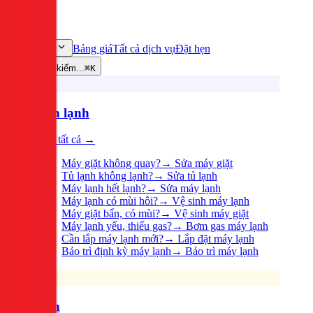
Bảng giá
Tất cả dịch vụ
Đặt hẹn
Dịch vụ
Tìm kiếm...
⌘K
Điện lạnh
Xem tất cả →
Máy giặt không quay?
→
Sửa máy giặt
Tủ lạnh không lạnh?
→
Sửa tủ lạnh
Máy lạnh hết lạnh?
→
Sửa máy lạnh
Máy lạnh có mùi hôi?
→
Vệ sinh máy lạnh
Máy giặt bẩn, có mùi?
→
Vệ sinh máy giặt
Máy lạnh yếu, thiếu gas?
→
Bơm gas máy lạnh
Cần lắp máy lạnh mới?
→
Lắp đặt máy lạnh
Bảo trì định kỳ máy lạnh
→
Bảo trì máy lạnh
Điện