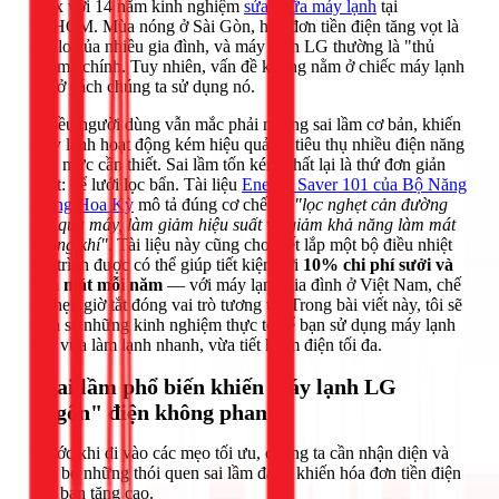
1Fix với 14 năm kinh nghiệm
sửa chữa máy lạnh
tại
TPHCM. Mùa nóng ở Sài Gòn, hóa đơn tiền điện tăng vọt là
nỗi lo của nhiều gia đình, và máy lạnh LG thường là "thủ
phạm" chính. Tuy nhiên, vấn đề không nằm ở chiếc máy lạnh
mà ở cách chúng ta sử dụng nó.
Nhiều người dùng vẫn mắc phải những sai lầm cơ bản, khiến
máy lạnh hoạt động kém hiệu quả và tiêu thụ nhiều điện năng
hơn mức cần thiết. Sai lầm tốn kém nhất lại là thứ đơn giản
nhất: để lưới lọc bẩn. Tài liệu
Energy Saver 101 của Bộ Năng
lượng Hoa Kỳ
mô tả đúng cơ chế —
"lọc nghẹt cản đường
gió qua máy, làm giảm hiệu suất và giảm khả năng làm mát
không khí"
. Tài liệu này cũng cho biết lắp một bộ điều nhiệt
lập trình được có thể giúp tiết kiệm tới
10% chi phí sưởi và
làm mát mỗi năm
— với máy lạnh gia đình ở Việt Nam, chế
độ hẹn giờ tắt đóng vai trò tương tự. Trong bài viết này, tôi sẽ
chia sẻ những kinh nghiệm thực tế để bạn sử dụng máy lạnh
LG vừa làm lạnh nhanh, vừa tiết kiệm điện tối đa.
2 sai lầm phổ biến khiến máy lạnh LG
"ngốn" điện không phanh
Trước khi đi vào các mẹo tối ưu, chúng ta cần nhận diện và
loại bỏ những thói quen sai lầm đang khiến hóa đơn tiền điện
của bạn tăng cao.