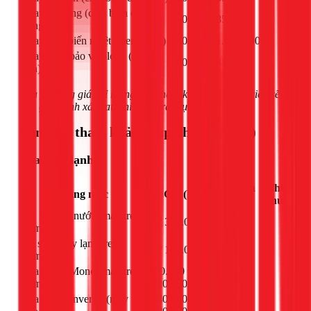
Thay sò nóng (cảm biến dàn
550.000 - 850.000
nóng)
Thay cảm biến nhiệt (thermostat)
750.000 - 1.050.000
Thay rờ le bảo vệ block (máy
650.000 - 850.000
nén)
Lưu ý: Bảng giá chỉ mang tính tham khảo. Kỹ thuật viên sẽ
báo giá chính xác sau khi kiểm tra thực tế.
Bảng giá tham khảo (Cập nhật 03/2026)
Sửa máy lạnh
Đơn
Ghi
Hạng mục
Giá (VNĐ)
vị
chú
Xử lý chảy nước (máy treo
Từ 300.000đ
bộ
-
tường)
Vệ sinh máy lạnh treo
Từ 150.000đ
máy
-
tường
Sửa board Mono (máy treo
800.000 -
bộ
-
tường)
1.200.000đ
Sửa board Inverter (máy
1.400.000 -
bộ
-