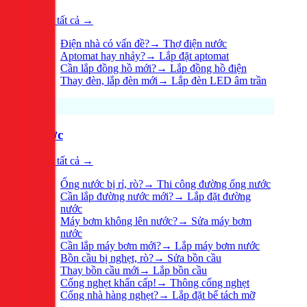
Xem tất cả →
Điện nhà có vấn đề?
→
Thợ điện nước
Aptomat hay nhảy?
→
Lắp đặt aptomat
Cần lắp đồng hồ mới?
→
Lắp đồng hồ điện
Thay đèn, lắp đèn mới
→
Lắp đèn LED âm trần
Nước
Xem tất cả →
Ống nước bị rỉ, rò?
→
Thi công đường ống nước
Cần lắp đường nước mới?
→
Lắp đặt đường
nước
Máy bơm không lên nước?
→
Sửa máy bơm
nước
Cần lắp máy bơm mới?
→
Lắp máy bơm nước
Bồn cầu bị nghẹt, rò?
→
Sửa bồn cầu
Thay bồn cầu mới
→
Lắp bồn cầu
Cống nghẹt khẩn cấp!
→
Thông cống nghẹt
Cống nhà hàng nghẹt?
→
Lắp đặt bể tách mỡ