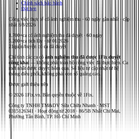
Chính sách bảo hành
Đặt hẹn
Công việc thực tế có ảnh nghiệm thu
· 60 ngày gần nhất
· cập
nhật
8/8/2026
1.700+
ca có ảnh nghiệm thu đã duyệt · 60 ngày
5.200+
ca tích lũy · từ 01/2026
21
quận/huyện có ca đã duyệt
Chỉ tính các ca có
ảnh nghiệm thu đã được 1Fix duyệt
công khai
— không phải toàn bộ công việc đã thực hiện.
Ca
mới nhất được duyệt: hôm qua.
Số liệu tự cập nhật từ hệ
thống điều phối, không phải con số quảng cáo.
Được giới thiệu trên
© 2026 1Fix.vn. Bản quyền thuộc về 1Fix.
Công ty TNHH TM&DV Sửa Chữa Nhanh · MST
0315126341 · Hoạt động từ 2018 · 86/5B Nhất Chi Mai,
Phường Tân Bình, TP. Hồ Chí Minh