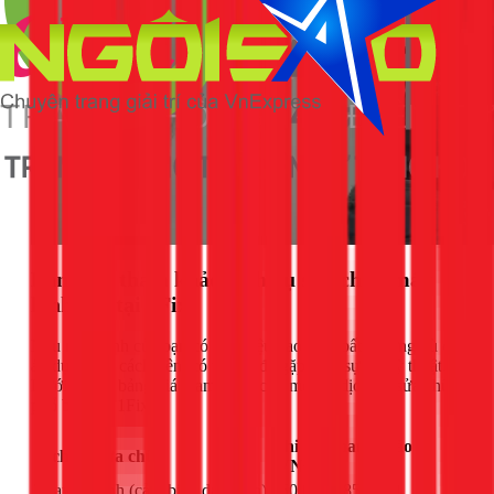
Bảng giá tham khảo dịch vụ sửa chữa máy
lạnh LG tại 1Fix
Nếu máy lạnh của bạn có dấu hiệu hao điện bất thường dù đã
áp dụng các cách trên, có thể nó đã gặp phải sự cố kỹ thuật.
Dưới đây là bảng giá tham khảo cho một số dịch vụ sửa chữa
phổ biến tại 1Fix:
Chi phí tham khảo
Dịch vụ sửa chữa
(VNĐ)
Thay sò lạnh (cảm biến dàn lạnh)
550.000 - 850.000