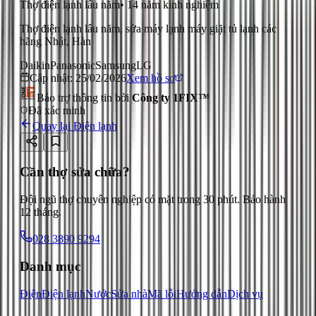
Thợ điện lạnh lâu năm
•
14
năm kinh nghiệm
Thợ điện lạnh lâu năm, sửa máy lạnh máy giặt tủ lạnh các
hãng Nhật, Hàn
Daikin
Panasonic
Samsung
LG
Cập nhật:
25/02/2026
Xem hồ sơ
Bảo trợ thông tin bởi
Công ty 1FIX™
Đã xác minh
Quay lại
Điện lạnh
Cần thợ sửa chữa?
Đội ngũ thợ chuyên nghiệp có mặt trong 30 phút. Bảo hành
12 tháng.
028 3890 9294
Danh mục
Điện
Điện lạnh
Nước
Sửa nhà
Mã lỗi
Hướng dẫn
Dịch vụ