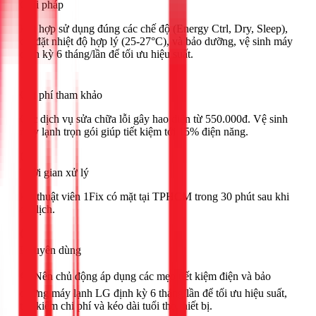
Giải pháp
Kết hợp sử dụng đúng các chế độ (Energy Ctrl, Dry, Sleep),
cài đặt nhiệt độ hợp lý (25-27°C), và bảo dưỡng, vệ sinh máy
định kỳ 6 tháng/lần để tối ưu hiệu suất.
Chi phí tham khảo
Các dịch vụ sửa chữa lỗi gây hao điện từ 550.000đ. Vệ sinh
máy lạnh trọn gói giúp tiết kiệm tới 15% điện năng.
Thời gian xử lý
Kỹ thuật viên 1Fix có mặt tại TPHCM trong 30 phút sau khi
đặt lịch.
Khuyên dùng
🟢 Nên chủ động áp dụng các mẹo tiết kiệm điện và bảo
dưỡng máy lạnh LG định kỳ 6 tháng/lần để tối ưu hiệu suất,
tiết kiệm chi phí và kéo dài tuổi thọ thiết bị.