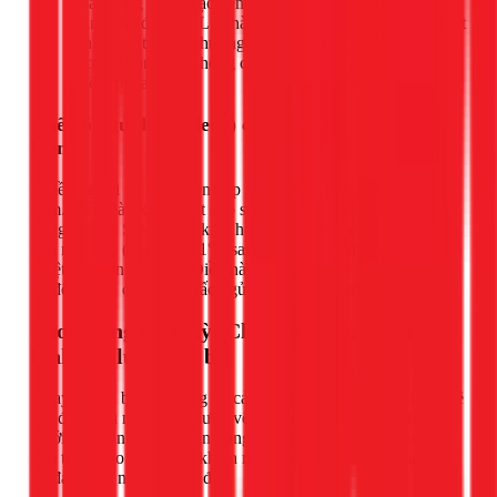
mát (sáng sớm hoặc đêm khuya), bạn có thể chuyển
sang chế độ Fan. Lúc này, máy lạnh hoạt động như một
chiếc quạt thông thường, giúp lưu thông không khí
trong phòng mà không cần chạy máy nén, tiết kiệm
điện tối đa.
Chế độ ngủ đêm (Sleep) cho giấc ngủ ngon và tiết
kiệm
Nhiều người có thói quen đắp chăn và để máy lạnh chạy cả
đêm. Điều này không tốt cho sức khỏe và ví tiền. Hãy sử
dụng chế độ Sleep. Khi kích hoạt, máy lạnh sẽ tự động tăng
dần nhiệt độ (thường là 1°C sau mỗi giờ) để phù hợp với thân
nhiệt của bạn khi ngủ. Điều này vừa giúp bạn không bị lạnh
về đêm, vừa đảm bảo giấc ngủ sâu và tiết kiệm điện năng.
Bảo dưỡng định kỳ: Chìa khóa vàng để máy
lạnh LG luôn bền bỉ
Ngay cả khi bạn áp dụng tất cả các mẹo trên, máy lạnh vẫn sẽ
tốn điện nếu nó không được vệ sinh, bảo dưỡng định kỳ.
Lưới lọc, dàn lạnh và dàn nóng bám đầy bụi bẩn sẽ cản trở
quá trình trao đổi nhiệt, khiến máy phải gồng mình hoạt động
để đạt được nhiệt độ cài đặt.