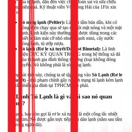
lạnh" của tủ lạnh, dẫn đến việc chẩn đoán sai và sửa chữa
không hiệu quả. Kỹ thuật viên Võ Hồng Hải của 1Fix xin
làm rõ:
Sò nóng lạnh (Peltier):
Là một tấm bán dẫn, khi có
dòng điện chạy qua sẽ tạo ra một mặt nóng và một mặt
lạnh. Linh kiện này thường chỉ được dùng trong các
thiết bị làm mát cỡ nhỏ như tủ lạnh mini, cây nước
nóng lạnh, tủ ướp rượu.
Sò lạnh (Rơ le xả tuyết/Defrost Bimetal):
Là linh
kiện CỰC KỲ QUAN TRỌNG trong hệ thống xả đá
của tủ lạnh gia đình thông thường (loại không đóng
tuyết). Nó không phải là sò nóng lạnh.
Trong bài viết này, chúng ta sẽ tập trung vào
Sò Lạnh (Rơ le
xả tuyết)
– thủ phạm chính gây ra tình trạng tủ lạnh kém lạnh
mà rất nhiều gia đình tại TPHCM gặp phải.
Sò Lạnh Tủ Lạnh là gì và tại sao nó quan
trọng?
Sò lạnh, hay còn gọi là rơ le xả tuyết, là một công tắc nhiệt
lưỡng kim. Nó được gắn trực tiếp trên dàn lạnh (nằm sau tấm
ốp trong ngăn đá).