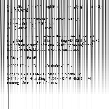
Công việc thực tế có ảnh nghiệm thu
· 60 ngày gần nhất
· cập
nhật
7/8/2026
1.700+
ca có ảnh nghiệm thu đã duyệt · 60 ngày
5.100+
ca tích lũy · từ 01/2026
21
quận/huyện có ca đã duyệt
Chỉ tính các ca có
ảnh nghiệm thu đã được 1Fix duyệt
công khai
— không phải toàn bộ công việc đã thực hiện.
Ca
mới nhất được duyệt: hôm qua.
Số liệu tự cập nhật từ hệ
thống điều phối, không phải con số quảng cáo.
Được giới thiệu trên
© 2026 1Fix.vn. Bản quyền thuộc về 1Fix.
Công ty TNHH TM&DV Sửa Chữa Nhanh · MST
0315126341 · Hoạt động từ 2018 · 86/5B Nhất Chi Mai,
Phường Tân Bình, TP. Hồ Chí Minh