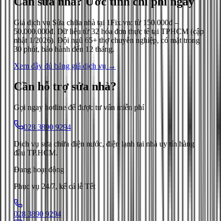
Cần sửa nhà?
Ước tính chi phí ngay
Giá dịch vụ
Sửa chữa nhà
tại 1Fix.vn: từ
150.000đ
–
50.000.000đ
. Dữ liệu từ
32
hóa đơn thực tế tại TPHCM (cập
nhật
1/2026
). Đội ngũ 65+ thợ chuyên nghiệp, có mặt trong
30 phút, bảo hành đến 12 tháng.
Xem đầy đủ bảng giá dịch vụ →
Cần hỗ trợ
sửa nhà
?
Gọi ngay hotline để được tư vấn miễn phí
028 3890 9294
Dịch vụ sửa chữa điện nước, điện lạnh tại nhà uy tín hàng
đầu TP.HCM.
Đang hoạt động
Phục vụ 24/7, kể cả lễ Tết
028 3890 9294