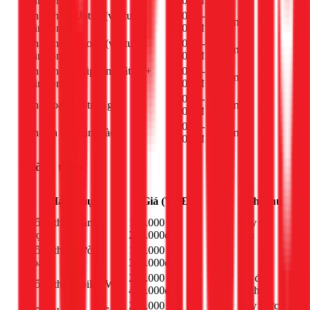
nhân công)
65.000đ
Sơn trọn gói Jotun (vật tư +
40.000 -
m²
-
nhân công)
60.000đ
Sơn trọn gói Kova (vật tư +
35.000 -
m²
-
nhân công)
55.000đ
Sơn trọn gói Nippon (vật tư +
30.000 -
m²
-
nhân công)
50.000đ
40.000 -
Sơn ngoại thất trọn gói
m²
-
75.000đ
30.000 -
Sơn cửa sắt, hàng rào
m²
-
45.000đ
Chống thấm
Đơn
Hạng mục
Giá (VNĐ)
Ghi chú
vị
Chống thấm sân
120.000 -
Tùy vật
m²
thượng
250.000đ
liệu
Chống thấm tường
150.000 -
m²
-
ngoài
300.000đ
200.000 -
Có đục
Chống thấm toilet, WC
m²
400.000đ
gạch
250.000 -
Tùy mức