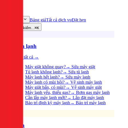
Bảng giá
Tất cả dịch vụ
Đặt hẹn
Dịch vụ
Tìm kiếm...
⌘K
Điện lạnh
Xem tất cả →
Máy giặt không quay?
→
Sửa máy giặt
Tủ lạnh không lạnh?
→
Sửa tủ lạnh
Máy lạnh hết lạnh?
→
Sửa máy lạnh
Máy lạnh có mùi hôi?
→
Vệ sinh máy lạnh
Máy giặt bẩn, có mùi?
→
Vệ sinh máy giặt
Máy lạnh yếu, thiếu gas?
→
Bơm gas máy lạnh
Cần lắp máy lạnh mới?
→
Lắp đặt máy lạnh
Bảo trì định kỳ máy lạnh
→
Bảo trì máy lạnh
Điện