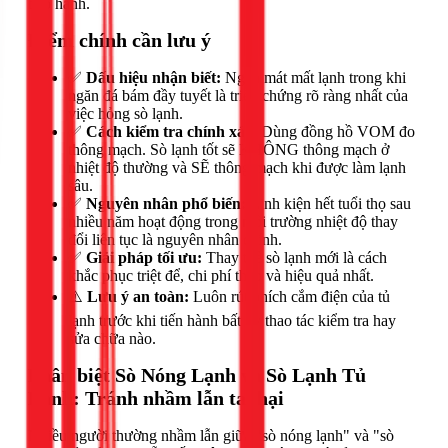
bảo hành.
Điểm chính cần lưu ý
✅
Dấu hiệu nhận biết:
Ngăn mát mất lạnh trong khi
ngăn đá bám đầy tuyết là triệu chứng rõ ràng nhất của
việc hỏng sò lạnh.
✅
Cách kiểm tra chính xác:
Dùng đồng hồ VOM đo
thông mạch. Sò lạnh tốt sẽ KHÔNG thông mạch ở
nhiệt độ thường và SẼ thông mạch khi được làm lạnh
sâu.
✅
Nguyên nhân phổ biến:
Linh kiện hết tuổi thọ sau
nhiều năm hoạt động trong môi trường nhiệt độ thay
đổi liên tục là nguyên nhân chính.
✅
Giải pháp tối ưu:
Thay thế sò lạnh mới là cách
khắc phục triệt để, chi phí thấp và hiệu quả nhất.
⚠️
Lưu ý an toàn:
Luôn rút phích cắm điện của tủ
lạnh trước khi tiến hành bất kỳ thao tác kiểm tra hay
sửa chữa nào.
Phân biệt Sò Nóng Lạnh và Sò Lạnh Tủ
Lạnh: Tránh nhầm lẫn tai hại
Nhiều người thường nhầm lẫn giữa "sò nóng lạnh" và "sò