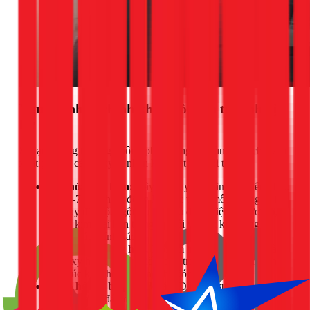
Nguyên nhân chính khiến sò lạnh tủ lạnh bị
hư
Sò lạnh hỏng thường không phải do người dùng, mà chủ yếu
xuất phát từ các nguyên nhân kỹ thuật và tuổi thọ:
Lão hóa linh kiện:
Đây là nguyên nhân phổ biến nhất.
Sau 5-7 năm hoạt động liên tục trong môi trường nhiệt
độ thay đổi đột ngột (từ âm sâu đến nhiệt độ dương),
các lá kim loại bên trong bị mỏi và mất khả năng
đóng/ngắt chính xác.
Tiếp điểm bị oxy hóa:
Hơi ẩm trong tủ lạnh lâu ngày
làm oxy hóa các tiếp điểm bên trong, gây ra tình trạng
tiếp xúc kém hoặc không thể đóng mạch.
Hỏng hóc từ bộ phận khác:
Đôi khi, sự cố chập cháy
ở điện trở xả đá hoặc timer cũng có thể gây hỏng sò