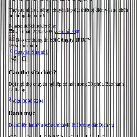
Thợ sửa nhà đa năng, chuyên lắp đặt thiết bị điện và sửa chữa
hệ thống điện nước
Panasonic
Schneider
Sino
Cập nhật:
24/02/2026
Xem hồ sơ
Bảo trợ thông tin bởi
Công ty 1FIX™
Đã xác minh
Quay lại
Sửa nhà
Cần thợ sửa chữa?
Đội ngũ thợ chuyên nghiệp có mặt trong 30 phút. Bảo hành
12 tháng.
028 3890 9294
Danh mục
Điện
Điện lạnh
Nước
Sửa nhà
Mã lỗi
Hướng dẫn
Dịch vụ