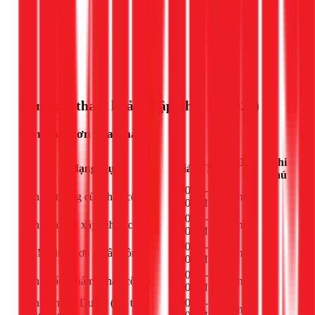
Gọi ngay 1Fix
Bảng giá tham khảo (Cập nhật 03/2026)
Sơn nhà, sơn sửa nhà
Đơn
Ghi
Hạng mục
Giá (VNĐ)
vị
chú
20.000 -
Sơn lại tường cũ (nhân công)
m²
-
30.000đ
25.000 -
Sơn nhà mới xây (nhân công)
m²
-
35.000đ
40.000 -
Bả Matit + Sơn (nhân công)
m²
-
55.000đ
35.000 -
Sơn chống thấm (nhân công)
m²
-
50.000đ
Sơn trọn gói Dulux (vật tư +
45.000 -
m²
-