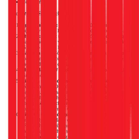
Một ly nước đá
Các bước kiểm tra chi tiết
Ngắt nguồn điện:
Rút phích cắm tủ lạnh ra khỏi ổ
điện. Đây là bước BẮT BUỘC để đảm bảo an toàn.
Tháo dỡ:
Lấy hết thực phẩm ra khỏi ngăn đá. Dùng
tua vít tháo các ốc vít giữ tấm ốp lưng bên trong ngăn
đá để tiếp cận dàn lạnh.
Xác định vị trí:
Sò lạnh thường là một linh kiện tròn
hoặc vuông nhỏ, có hai dây điện, được kẹp trực tiếp
vào ống đồng của dàn lạnh.
Tháo sò lạnh:
Gỡ sò lạnh ra khỏi kẹp và tháo các giắc
cắm kết nối.
Kiểm tra ở nhiệt độ thường (Kiểm tra "sống"):
Dùng đồng hồ VOM, chuyển sang thang đo thông
mạch (Ω). Chạm hai que đo vào hai đầu giắc của sò
lạnh. Ở nhiệt độ phòng, một chiếc sò lạnh TỐT sẽ
không thông mạch
(kim đồng hồ không di chuyển
hoặc màn hình hiển thị OL).
Kiểm tra ở nhiệt độ lạnh (Kiểm tra "chết"):
Bỏ sò
lạnh vào ly nước đá đã chuẩn bị. Đợi khoảng 5-10 phút
để nó lạnh sâu. Giữ nguyên sò lạnh trong ly đá và tiến
hành đo lại. Một chiếc sò lạnh TỐT lúc này PHẢI
thông mạch
(kim đồng hồ về 0 hoặc màn hình hiển thị