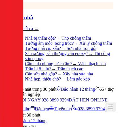
Sửa nhà
Xem tất cả →
Nhà bị thấm dột?
→
Thợ chống thấm
Tường ẩm mốc, bong tróc?
→
Xử lý chống thấm
Tường nhà cũ, xấu?
→
Sơn nhà trọn gói
Sàn xưởng, sân thượng cần epoxy?
→
Thi công
sơn epoxy
Cần chia phòng, cách âm?
→
Vách thạch cao
Trần bị ố, nứt?
→
Trần thạch cao
Cần sửa nhà gấp?
→
Xây nhà sửa nhà
Nhà hẹp, thiếu chỗ?
→
Làm gác xép
Có mặt trong 30 phút
Bảo hành 12 tháng
65+ thợ
chuyên nghiệp
GỌI NGAY 028 3890 9294
ĐẶT HẸN ONLINE
Tuyển thợ
Đặt hẹn
Tuyển thợ
028 3890 9294
Có mặt 30 phút
Bảo hành 12 tháng
Phục vụ 24/7