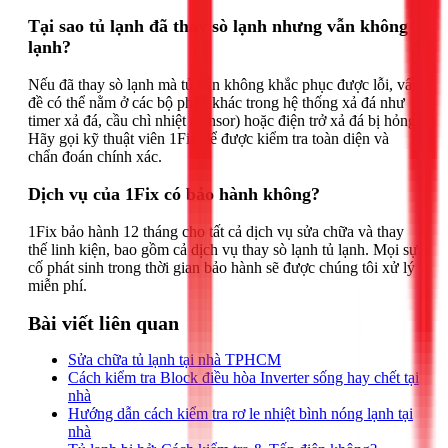
Tại sao tủ lạnh đã thay sò lạnh nhưng vẫn không
lạnh?
Nếu đã thay sò lạnh mà tủ vẫn không khắc phục được lỗi, vấn
đề có thể nằm ở các bộ phận khác trong hệ thống xả đá như
timer xả đá, cầu chì nhiệt (sensor) hoặc điện trở xả đá bị hỏng.
Hãy gọi kỹ thuật viên 1Fix để được kiểm tra toàn diện và
chẩn đoán chính xác.
Dịch vụ của 1Fix có bảo hành không?
1Fix bảo hành 12 tháng cho tất cả dịch vụ sửa chữa và thay
thế linh kiện, bao gồm cả dịch vụ thay sò lạnh tủ lạnh. Mọi sự
cố phát sinh trong thời gian bảo hành sẽ được chúng tôi xử lý
miễn phí.
Bài viết liên quan
Sửa chữa tủ lạnh tại nhà TPHCM
Cách kiểm tra Block điều hòa Inverter sống hay chết tại
nhà
Hướng dẫn cách kiểm tra rơ le nhiệt bình nóng lạnh tại
nhà