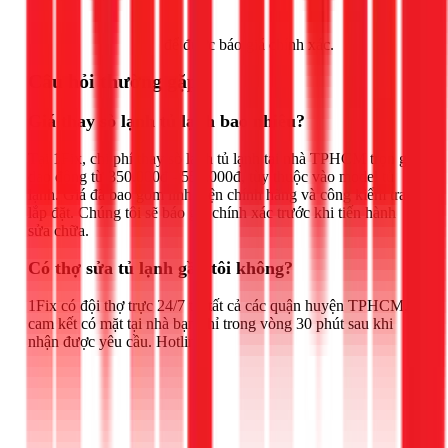
Gọi ngay 1Fix
để được báo giá chính xác.
Câu hỏi thường gặp
Giá thay sò lạnh tủ lạnh bao nhiêu?
Tại 1Fix, chi phí thay sò lạnh tủ lạnh tại nhà TPHCM trọn gói
dao động từ 350.000đ - 550.000đ, tùy thuộc vào model tủ
lạnh. Giá đã bao gồm linh kiện chính hãng và công kiểm tra,
lắp đặt. Chúng tôi sẽ báo giá chính xác trước khi tiến hành
sửa chữa.
Có thợ sửa tủ lạnh gần tôi không?
1Fix có đội thợ trực 24/7 tại tất cả các quận huyện TPHCM,
cam kết có mặt tại nhà bạn chỉ trong vòng 30 phút sau khi
nhận được yêu cầu. Hotline: