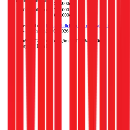
Chống thấm tầng hầm
m²
500.000đ
độ
Xử lý vết nứt, thấm cục
300.000 -
Điểm
-
bộ
800.000đ
Xem chi tiết:
Bảng giá dịch vụ sửa chữa tại 1Fix
— cập nhật tháng 03/2026
Lưu ý:
Giá chưa bao gồm VAT 10% và vật tư
thay thế. Liên hệ