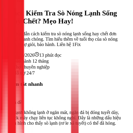
Sửa nhà
Cách Kiểm Tra Sò Nóng Lạnh Sống
Hay Chết? Mẹo Hay!
Hướng dẫn cách kiểm tra sò nóng lạnh sống hay chết đơn
giản, nhanh chóng. Tìm hiểu thêm về tuổi thọ của sò nóng
lạnh. Thợ giỏi, bảo hành. Liên hệ 1Fix
24/02/2026
13
phút đọc
Bảo hành 12 tháng
Thợ chuyên nghiệp
Hỗ trợ 24/7
Tóm tắt nhanh
Vấn đề
Tủ lạnh không lạnh ở ngăn mát, ngăn đá bị đóng tuyết dày,
block máy chạy liên tục không nghỉ. Đây là những dấu hiệu
điển hình cho thấy sò lạnh (rơ le xả tuyết) có thể đã hỏng.