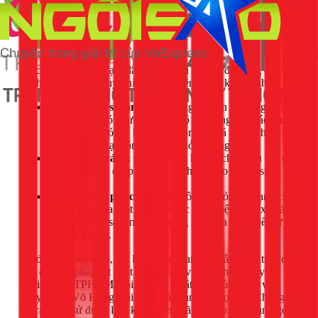
lạnh.
Có nên tự thay sò lạnh tại nhà? Giải pháp từ
1Fix.vn
Việc tự thay thế sò lạnh là khả thi nếu bạn có đủ dụng cụ và
am hiểu kỹ thuật. Tuy nhiên, rủi ro tiềm ẩn là không nhỏ:
Mua sai loại sò lạnh:
Mỗi dòng tủ lạnh sử dụng một
loại sò lạnh có ngưỡng nhiệt độ và thông số khác nhau.
Lắp sai loại có thể khiến hệ thống xả đá không hoạt
động hoặc hoạt động sai, gây hỏng nặng hơn.
Lắp đặt sai cách:
Gắn sò lạnh không chặt, đấu nối dây
sai có thể gây chập điện, nguy hiểm cho người sử
dụng.
Không khắc phục triệt để:
Đôi khi, hỏng sò lạnh chỉ
là hậu quả của một vấn đề khác trong hệ thống xả đá.
Nếu chỉ thay sò lạnh mà không kiểm tra tổng thể, sự cố
sẽ sớm lặp lại.
Để đảm bảo an toàn, tiết kiệm thời gian và khắc phục triệt để
vấn đề, giải pháp tốt nhất là gọi dịch vụ sửa chữa chuyên
nghiệp. Tại TPHCM, đội ngũ kỹ thuật viên của 1Fix, với
chuyên gia Võ Hồng Hải, luôn sẵn sàng hỗ trợ bạn. Chúng
tôi cam kết sử dụng linh kiện chính hãng, thao tác nhanh gọn