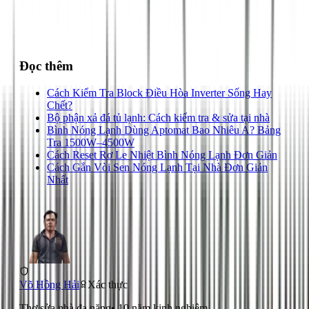
028 3890 9294
Đọc thêm
Cách Kiểm Tra Block Điều Hòa Inverter Sống Hay
Chết?
Bộ phận xả đá tủ lạnh: Cách kiểm tra & sửa tại nhà
Bình Nóng Lạnh Dùng Aptomat Bao Nhiêu A? Bảng
Tra 1500W–4500W
Cách Reset Rơ Le Nhiệt Bình Nóng Lạnh Đơn Giản
Cách Gắn Vòi Sen Nóng Lạnh Tại Nhà Đơn Giản
Nhất
Võ Hồng Hải
Xác thực
Thợ sửa nhà đa năng
•
10
năm kinh nghiệm