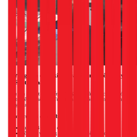
Hướng dẫn cách kiểm tra sò lạnh "sống hay
chết" tại nhà
Nếu bạn có một chút kiến thức kỹ thuật và dụng cụ, bạn có
thể tự kiểm tra sò lạnh. Tuy nhiên, hãy luôn đặt an toàn lên
hàng đầu.
Dụng cụ cần chuẩn bị
Tua vít (4 cạnh và dẹt)
Đồng hồ vạn năng (VOM) để đo thông mạch