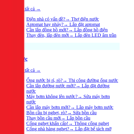
Xem tất cả →
Điện nhà có vấn đề?
→
Thợ điện nước
Aptomat hay nhảy?
→
Lắp đặt aptomat
Cần lắp đồng hồ mới?
→
Lắp đồng hồ điện
Thay đèn, lắp đèn mới
→
Lắp đèn LED âm trần
Nước
Xem tất cả →
Ống nước bị rỉ, rò?
→
Thi công đường ống nước
Cần lắp đường nước mới?
→
Lắp đặt đường
nước
Máy bơm không lên nước?
→
Sửa máy bơm
nước
Cần lắp máy bơm mới?
→
Lắp máy bơm nước
Bồn cầu bị nghẹt, rò?
→
Sửa bồn cầu
Thay bồn cầu mới
→
Lắp bồn cầu
Cống nghẹt khẩn cấp!
→
Thông cống nghẹt
Cống nhà hàng nghẹt?
→
Lắp đặt bể tách mỡ