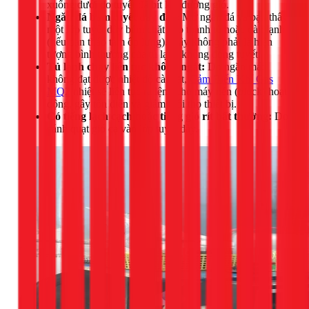
xuống dưới do tuyết đã bít kín đường gió.
Ngăn đá bám tuyết dày đặc:
Mở ngăn đá và bạn thấy
một lớp tuyết dày bám chặt vào thành tủ hoặc dàn lạnh
(nếu bạn tháo tấm ốp lưng). Đây không phải là hiện
tượng bình thường của tủ lạnh không đóng tuyết.
Tủ lạnh chạy liên tục không ngắt:
Do ngăn mát
không đạt được nhiệt độ cài đặt,
Cảm Biến Khí Gas
MQ2
nhiệt sẽ liên tục ra lệnh cho máy nén (block) hoạt
động, gây tốn điện và giảm tuổi thọ thiết bị.
Có tiếng lạch cạch hoặc tiếng gió rít bất thường:
Do
cánh quạt gió cạ vào lớp tuyết dày.