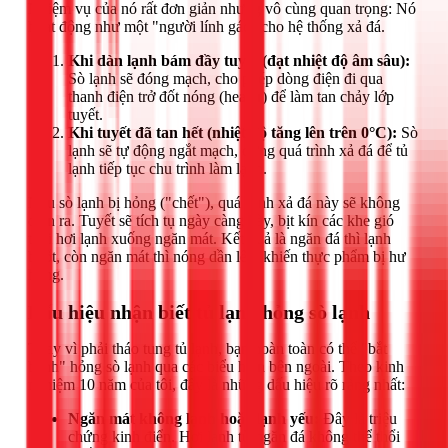
Nhiệm vụ của nó rất đơn giản nhưng vô cùng quan trọng: Nó
hoạt động như một "người lính gác" cho hệ thống xả đá.
Khi dàn lạnh bám đầy tuyết (đạt nhiệt độ âm sâu):
Sò lạnh sẽ đóng mạch, cho phép dòng điện đi qua
thanh điện trở đốt nóng (heater) để làm tan chảy lớp
tuyết.
Khi tuyết đã tan hết (nhiệt độ tăng lên trên 0°C):
Sò
lạnh sẽ tự động ngắt mạch, dừng quá trình xả đá để tủ
lạnh tiếp tục chu trình làm lạnh.
Nếu sò lạnh bị hỏng ("chết"), quá trình xả đá này sẽ không
diễn ra. Tuyết sẽ tích tụ ngày càng dày, bịt kín các khe gió
thổi hơi lạnh xuống ngăn mát. Kết quả là ngăn đá thì lạnh
buốt, còn ngăn mát thì nóng dần lên, khiến thực phẩm bị hư
hỏng.
Dấu hiệu nhận biết tủ lạnh hỏng sò lạnh
Thay vì phải tháo tung tủ lạnh, bạn hoàn toàn có thể "bắt
bệnh" hỏng sò lạnh qua các biểu hiện bên ngoài. Theo kinh
nghiệm 10 năm của tôi, đây là những dấu hiệu rõ ràng nhất:
Ngăn mát không lạnh hoặc lạnh yếu:
Đây là triệu
chứng kinh điển. Hơi lạnh từ ngăn đá không thể thổi