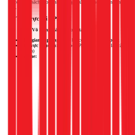
và có chính sách bảo hành rõ ràng, giúp bạn hoàn toàn yên
tâm.
📍 Thợ trực tại TPHCM
Đội thợ của
Võ Hồng Hải
đang trực tại TPHCM.
Thời gian đáp ứng:
Cam kết có mặt trong
30 phút
Khu vực phục vụ:
Toàn bộ TP.HCM và vùng lân cận
(50km)
Hotline: