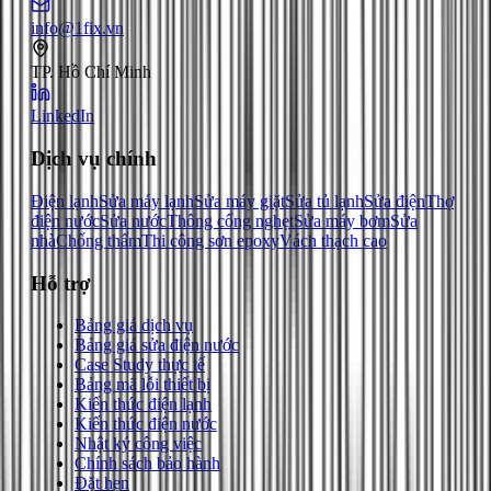
info@1fix.vn
TP. Hồ Chí Minh
LinkedIn
Dịch vụ chính
Điện lạnh
Sửa máy lạnh
Sửa máy giặt
Sửa tủ lạnh
Sửa điện
Thợ
điện nước
Sửa nước
Thông cống nghẹt
Sửa máy bơm
Sửa
nhà
Chống thấm
Thi công sơn epoxy
Vách thạch cao
Hỗ trợ
Bảng giá dịch vụ
Bảng giá sửa điện nước
Case Study thực tế
Bảng mã lỗi thiết bị
Kiến thức điện lạnh
Kiến thức điện nước
Nhật ký công việc
Chính sách bảo hành
Đặt hẹn