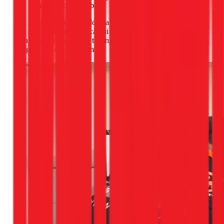
gần 0 và có tiếng bíp).
Kết luận:
Nếu kết quả đo của bạn khác với hai trường hợp
trên (ví dụ: thông mạch cả khi nóng và lạnh, hoặc không
thông mạch trong cả hai trường hợp), thì chắc chắn sò lạnh đã
hỏng và cần được thay thế.