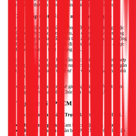
chúng tôi cử thợ đến kiểm tra bằng thiết bị chuyên dụng.
4. Giải pháp triệt để: Lắp máy bơm tăng áp
Nếu nhà bạn là nhà cao tầng, bồn nước đặt ở vị trí thấp hoặc
nguồn nước thủy cục vốn đã yếu, lắp đặt một máy bơm tăng
áp là giải pháp tối ưu nhất. Bơm tăng áp sẽ tự động hoạt động
khi bạn mở vòi, giúp đẩy nước đi mạnh hơn, đảm bảo áp lực
ổn định cho toàn bộ thiết bị trong nhà.
Việc lựa chọn và lắp đặt bơm cần có chuyên môn để phù hợp
với công suất và hệ thống điện nước của gia đình. Đừng ngần
ngại liên hệ 1Fix, chúng tôi sẽ tư vấn và đưa ra giải pháp phù
hợp nhất cho bạn.
Hy vọng những chia sẻ trên sẽ giúp bạn giải quyết dứt điểm
tình trạng vòi sen chảy yếu. Chúc bạn thành công!
📍 Thợ trực tại TPHCM
Đội thợ của
Nguyễn Thành Trọng
đang trực tại TPHCM.
Thời gian đáp ứng:
Cam kết có mặt trong
30 phút
Khu vực phục vụ:
Toàn bộ TP.HCM và vùng lân cận
(50km)