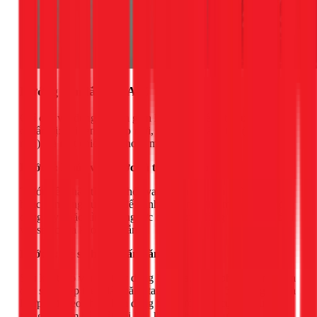
Hướng dẫn lắp đặt A-Z
Chỉ cần vài dụng cụ đơn giản là bạn có thể bắt đầu. Hãy
chuẩn bị: vòi sen tăng áp mới, một cuộn băng tan (cao su
non), và một chiếc kìm hoặc mỏ lết.
Bước 1: Khóa van nước và tháo vòi sen cũ
Trước tiên, hãy tìm và khóa van cấp nước vào phòng tắm
hoặc van tổng của nhà để tránh "lụt" ngoài ý muốn. Sau đó,
dùng tay hoặc kìm vặn ngược chiều kim đồng hồ để tháo đầu
vòi sen cũ ra khỏi dây dẫn.
Bước 2: Vệ sinh và quấn băng tan
Sau khi tháo vòi cũ, hãy dùng khăn lau sạch phần ren nối trên
dây sen. Tiếp theo, lấy băng tan quấn khoảng 5-7 vòng quanh
khớp nối theo chiều kim đồng hồ. Bước này cực kỳ quan
trọng để đảm bảo kết nối kín, không bị rò rỉ nước.