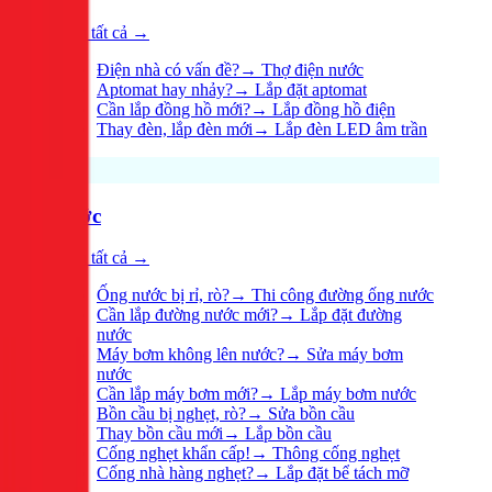
Xem tất cả →
Điện nhà có vấn đề?
→
Thợ điện nước
Aptomat hay nhảy?
→
Lắp đặt aptomat
Cần lắp đồng hồ mới?
→
Lắp đồng hồ điện
Thay đèn, lắp đèn mới
→
Lắp đèn LED âm trần
Nước
Xem tất cả →
Ống nước bị rỉ, rò?
→
Thi công đường ống nước
Cần lắp đường nước mới?
→
Lắp đặt đường
nước
Máy bơm không lên nước?
→
Sửa máy bơm
nước
Cần lắp máy bơm mới?
→
Lắp máy bơm nước
Bồn cầu bị nghẹt, rò?
→
Sửa bồn cầu
Thay bồn cầu mới
→
Lắp bồn cầu
Cống nghẹt khẩn cấp!
→
Thông cống nghẹt
Cống nhà hàng nghẹt?
→
Lắp đặt bể tách mỡ