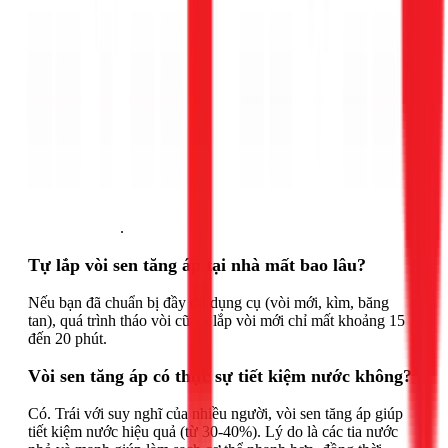
Gọi ngay 1Fix
.
Tự lắp vòi sen tăng áp tại nhà mất bao lâu?
Nếu bạn đã chuẩn bị đầy đủ dụng cụ (vòi mới, kìm, băng
tan), quá trình tháo vòi cũ và lắp vòi mới chỉ mất khoảng 15
đến 20 phút.
Vòi sen tăng áp có thực sự tiết kiệm nước không?
Có. Trái với suy nghĩ của nhiều người, vòi sen tăng áp giúp
tiết kiệm nước hiệu quả (từ 30-40%). Lý do là các tia nước