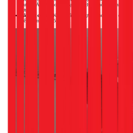
thường. Áp lực cao giúp bạn xả sạch xà phòng nhanh
hơn.
Lắp đặt cực dễ:
Không cần gọi thợ, bạn hoàn toàn có
thể tự làm trong 15 phút.