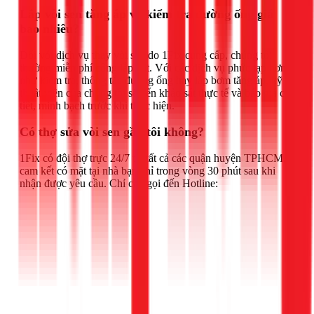
Lắp vòi sen tăng áp và kiểm tra đường ống giá
bao nhiêu?
Đối với dịch vụ thay vòi sen do 1Fix cung cấp, chúng tôi
thường miễn phí công lắp đặt. Với các dịch vụ phức tạp hơn
như kiểm tra, thông tắc đường ống hay lắp bơm tăng áp, kỹ
thuật viên của chúng tôi sẽ đến khảo sát thực tế và báo giá chi
tiết, minh bạch trước khi thực hiện.
Có thợ sửa vòi sen gần tôi không?
1Fix có đội thợ trực 24/7 tại tất cả các quận huyện TPHCM,
cam kết có mặt tại nhà bạn chỉ trong vòng 30 phút sau khi
nhận được yêu cầu. Chỉ cần gọi đến Hotline: