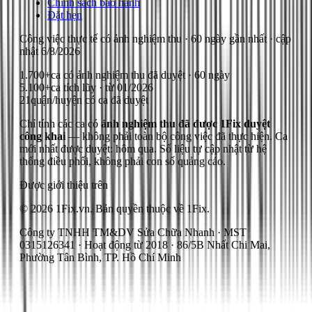
Chính sách bảo hành
Đặt hẹn
Công việc thực tế có ảnh nghiệm thu
· 60 ngày gần nhất
· cập
nhật
6/8/2026
1.700+
ca có ảnh nghiệm thu đã duyệt · 60 ngày
5.100+
ca tích lũy · từ 01/2026
21
quận/huyện có ca đã duyệt
Chỉ tính các ca có
ảnh nghiệm thu đã được 1Fix duyệt
công khai
— không phải toàn bộ công việc đã thực hiện.
Ca
mới nhất được duyệt: hôm qua.
Số liệu tự cập nhật từ hệ
thống điều phối, không phải con số quảng cáo.
Được giới thiệu trên
© 2026 1Fix.vn. Bản quyền thuộc về 1Fix.
Công ty TNHH TM&DV Sửa Chữa Nhanh · MST
0315126341 · Hoạt động từ 2018 · 86/5B Nhất Chi Mai,
Phường Tân Bình, TP. Hồ Chí Minh