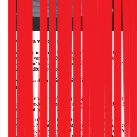
2. Kiểm tra van cấp nước
Nghe có vẻ đơn giản nhưng nhiều trường hợp tôi đến kiểm tra
thì phát hiện van cấp nước cho phòng tắm hoặc van tổng
chưa được mở hết cỡ. Hãy đảm bảo tất cả các van trên đường
đi của nước đều được mở tối đa.
3. Kiểm tra đường ống nước có bị rò rỉ, tắc
nghẽn?
Một vết rò rỉ nhỏ trên đường ống cũng có thể làm thất thoát
áp lực nước nghiêm trọng. Dấu hiệu nhận biết là hóa đơn tiền
nước tăng đột ngột hoặc có vết ẩm mốc trên tường.
Đường ống bị tắc nghẽn do cặn bẩn lâu ngày cũng là một
nguyên nhân. Nếu nước yếu ở tất cả các vòi trong nhà, rất có
thể đường ống tổng đã có vấn đề. Trường hợp này khá phức
tạp và bạn nên gọi cho 1Fix qua hotline
028.3890.9294
để