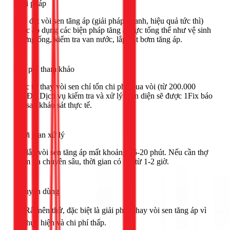
Giải pháp
Lắp đặt vòi sen tăng áp (giải pháp nhanh, hiệu quả tức thì)
hoặc áp dụng các biện pháp tăng áp lực tổng thể như vệ sinh
đường ống, kiểm tra van nước, lắp đặt bơm tăng áp.
Chi phí tham khảo
Việc tự thay vòi sen chỉ tốn chi phí mua vòi (từ 200.000
VNĐ). Dịch vụ kiểm tra và xử lý toàn diện sẽ được 1Fix báo
giá sau khảo sát thực tế.
Thời gian xử lý
Tự lắp vòi sen tăng áp mất khoảng 15-20 phút. Nếu cần thợ
kiểm tra chuyên sâu, thời gian có thể từ 1-2 giờ.
Khuyên dùng
🟢 Rất nên thử, đặc biệt là giải pháp thay vòi sen tăng áp vì
dễ thực hiện và chi phí thấp.