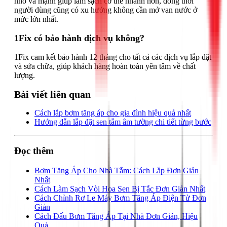
nhỏ và mạnh giúp làm sạch cơ thể nhanh hơn, đồng thời
người dùng cũng có xu hướng không cần mở van nước ở
mức lớn nhất.
1Fix có bảo hành dịch vụ không?
1Fix cam kết bảo hành 12 tháng cho tất cả các dịch vụ lắp đặt
và sửa chữa, giúp khách hàng hoàn toàn yên tâm về chất
lượng.
Bài viết liên quan
Cách lắp bơm tăng áp cho gia đình hiệu quả nhất
Hướng dẫn lắp đặt sen tắm âm tường chi tiết từng bước
Đọc thêm
Bơm Tăng Áp Cho Nhà Tắm: Cách Lắp Đơn Giản
Nhất
Cách Làm Sạch Vòi Hoa Sen Bị Tắc Đơn Giản Nhất
Cách Chỉnh Rơ Le Máy Bơm Tăng Áp Điện Tử Đơn
Giản
Cách Đấu Bơm Tăng Áp Tại Nhà Đơn Giản, Hiệu
Quả