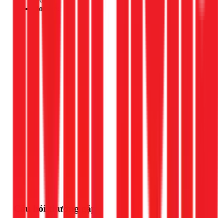
Hotline:
Gọi ngay 1Fix
Câu hỏi thường gặp