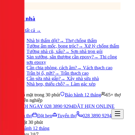
Sửa nhà
Xem tất cả →
Nhà bị thấm dột?
→
Thợ chống thấm
Tường ẩm mốc, bong tróc?
→
Xử lý chống thấm
Tường nhà cũ, xấu?
→
Sơn nhà trọn gói
Sàn xưởng, sân thượng cần epoxy?
→
Thi công
sơn epoxy
Cần chia phòng, cách âm?
→
Vách thạch cao
Trần bị ố, nứt?
→
Trần thạch cao
Cần sửa nhà gấp?
→
Xây nhà sửa nhà
Nhà hẹp, thiếu chỗ?
→
Làm gác xép
Có mặt trong 30 phút
Bảo hành 12 tháng
65+ thợ
chuyên nghiệp
GỌI NGAY 028 3890 9294
ĐẶT HẸN ONLINE
Tuyển thợ
Đặt hẹn
Tuyển thợ
028 3890 9294
Có mặt 30 phút
Bảo hành 12 tháng
Phục vụ 24/7