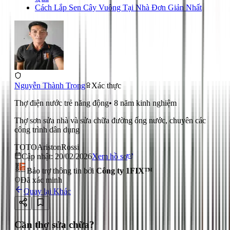
Cách Lắp Sen Cây Vuông Tại Nhà Đơn Giản Nhất
Nguyễn Thành Trọng
Xác thực
Thợ điện nước trẻ năng động
•
8
năm kinh nghiệm
Thợ sơn sửa nhà và sửa chữa đường ống nước, chuyên các
công trình dân dụng
TOTO
Ariston
Rossi
Cập nhật:
20/02/2026
Xem hồ sơ
Bảo trợ thông tin bởi
Công ty 1FIX™
Đã xác minh
Quay lại
Khác
Cần thợ sửa chữa?