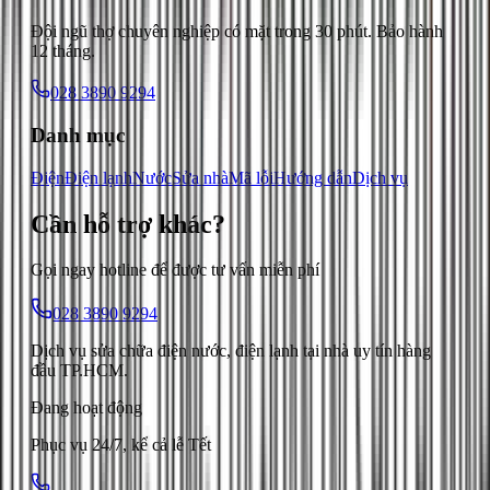
Đội ngũ thợ chuyên nghiệp có mặt trong 30 phút. Bảo hành
12 tháng.
028 3890 9294
Danh mục
Điện
Điện lạnh
Nước
Sửa nhà
Mã lỗi
Hướng dẫn
Dịch vụ
Cần hỗ trợ
khác
?
Gọi ngay hotline để được tư vấn miễn phí
028 3890 9294
Dịch vụ sửa chữa điện nước, điện lạnh tại nhà uy tín hàng
đầu TP.HCM.
Đang hoạt động
Phục vụ 24/7, kể cả lễ Tết