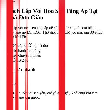
Khác
Cách Lắp Vòi Hoa Sen Tăng Áp Tại
Nhà Đơn Giản
Tự lắp vòi hoa sen tăng áp dễ dàng! Hướng dẫn chi tiết +
mẹo tăng áp lực nước. Thợ giỏi TPHCM, có mặt sau 30 phút.
Liên hệ 1Fix
20/02/2026
9
phút đọc
Bảo hành 12 tháng
Thợ chuyên nghiệp
Hỗ trợ 24/7
Tóm tắt nhanh
Vấn đề
Áp lực nước vòi sen yếu, chảy ì ạch, gây khó chịu khi tắm
gội và lãng phí nước.