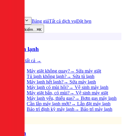
Bảng giá
Tất cả dịch vụ
Đặt hẹn
Dịch vụ
Tìm kiếm...
⌘K
Điện lạnh
Xem tất cả →
Máy giặt không quay?
→
Sửa máy giặt
Tủ lạnh không lạnh?
→
Sửa tủ lạnh
Máy lạnh hết lạnh?
→
Sửa máy lạnh
Máy lạnh có mùi hôi?
→
Vệ sinh máy lạnh
Máy giặt bẩn, có mùi?
→
Vệ sinh máy giặt
Máy lạnh yếu, thiếu gas?
→
Bơm gas máy lạnh
Cần lắp máy lạnh mới?
→
Lắp đặt máy lạnh
Bảo trì định kỳ máy lạnh
→
Bảo trì máy lạnh
Điện