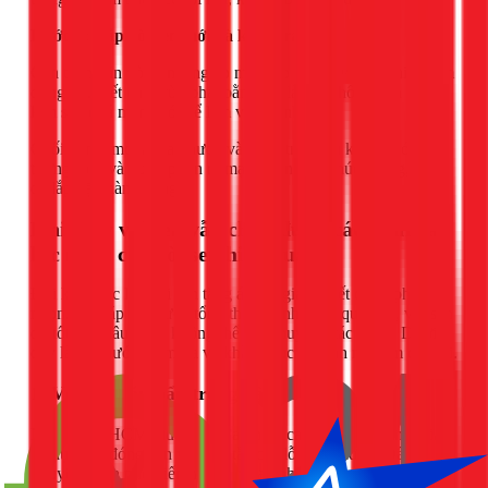
Bước 3: Lắp vòi sen mới và kiểm tra
Cẩn thận vặn vòi sen tăng áp mới vào đầu dây theo chiều kim
đồng hồ. Siết chặt vừa phải bằng tay là đủ, không nên dùng
kìm siết quá mạnh có thể làm vỡ ren nhựa.
Cuối cùng, mở lại van nước và kiểm tra. Nếu không có hiện
tượng rò rỉ và nước phun ra mạnh hơn, xin chúc mừng, bạn
đã lắp đặt thành công!
Khi thay vòi sen vẫn chưa đủ: 4 cách tăng áp
lực nước cho vòi sen hiệu quả
Đôi khi, việc lắp vòi sen tăng áp chỉ giải quyết được phần
ngọn. Nếu áp lực nước tổng thể của nhà bạn quá yếu, vòi sen
dù tốt đến đâu cũng không thể phát huy hết tác dụng. Dưới
đây là các bước kiểm tra và khắc phục từ kinh nghiệm của tôi.
1. Vệ sinh cặn bẩn trong đầu vòi sen
Nước ở TPHCM thường chứa nhiều canxi, sau một thời gian
sử dụng sẽ đóng cặn vôi làm tắc các lỗ phun nước. Đây là
nguyên nhân phổ biến nhất gây ra tình trạng nước yếu.