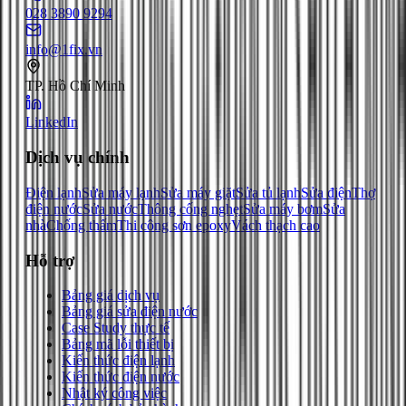
028 3890 9294
info@1fix.vn
TP. Hồ Chí Minh
LinkedIn
Dịch vụ chính
Điện lạnh
Sửa máy lạnh
Sửa máy giặt
Sửa tủ lạnh
Sửa điện
Thợ
điện nước
Sửa nước
Thông cống nghẹt
Sửa máy bơm
Sửa
nhà
Chống thấm
Thi công sơn epoxy
Vách thạch cao
Hỗ trợ
Bảng giá dịch vụ
Bảng giá sửa điện nước
Case Study thực tế
Bảng mã lỗi thiết bị
Kiến thức điện lạnh
Kiến thức điện nước
Nhật ký công việc