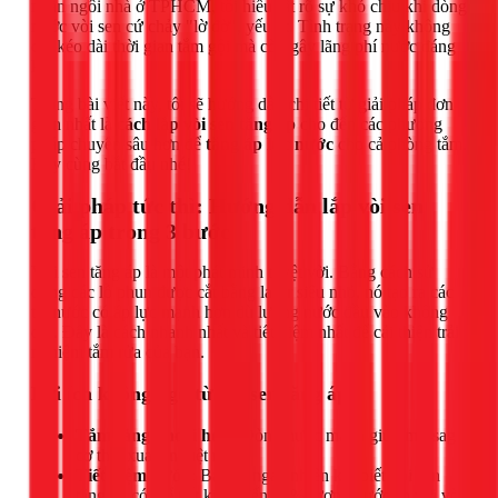
ngàn ngôi nhà ở TPHCM, tôi hiểu rất rõ sự khó chịu khi dòng
nước vòi sen cứ chảy "lờ đờ", yếu ớt. Tình trạng này không
chỉ kéo dài thời gian tắm gội mà còn gây lãng phí nước đáng
kể.
Trong bài viết này, tôi sẽ hướng dẫn chi tiết từ giải pháp đơn
giản nhất là
cách lắp vòi sen tăng áp
cho đến các phương
pháp chuyên sâu hơn để
tăng áp lực nước
cho cả phòng tắm.
Hãy cùng bắt đầu nhé!
Giải pháp tức thì: Hướng dẫn lắp vòi sen
tăng áp trong 3 bước
Vòi sen tăng áp là một phát minh tuyệt vời. Bằng cách sử
dụng các lỗ phun được cắt bằng laser siêu nhỏ, nó tạo ra các
tia nước có áp lực mạnh hơn dù lượng nước đầu vào không
đổi. Đây là cách nhanh nhất và tiết kiệm nhất để cải thiện trải
nghiệm tắm rửa của bạn.
Lợi ích không ngờ từ vòi sen tăng áp
Tắm sảng khoái hơn:
Dòng nước mạnh giúp massage
cơ thể, xua tan mệt mỏi.
Tiết kiệm nước:
Bạn sẽ ngạc nhiên khi biết vòi sen
tăng áp có thể tiết kiệm đến 40% lượng nước so với vòi