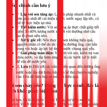
Điểm chính cần lưu ý
✅
Lắp vòi sen tăng áp:
Là giải pháp nhanh nhất và
đơn giản nhất để cải thiện áp lực nước ngay lập tức, có
thể tự thực hiện tại nhà.
✅
Tiết kiệm nước:
Vòi sen tăng áp thực chất giúp tiết
kiệm 30-40% lượng nước so với vòi thường nhờ cấu
tạo lỗ phun siêu nhỏ.
✅
Xử lý gốc rễ:
Nếu thay vòi sen không hiệu quả,
nguyên nhân có thể do tắc nghẽn đường ống, cặn bẩn
trong vòi hoặc áp lực hệ thống nước chung quá yếu.
✅
Giải pháp toàn diện:
Vệ sinh vòi sen, kiểm tra van
khóa nước, và lắp bơm tăng áp là các bước xử lý triệt
để vấn đề nước yếu.
⚠️
Lưu ý:
Đối với các vấn đề liên quan đến đường ống
nước hoặc lắp đặt bơm, hãy liên hệ thợ chuyên nghiệp
của 1Fix để đảm bảo an toàn và hiệu quả.
Vòi sen chảy yếu? Đừng vội bực mình, đây là
cách khắc phục hiệu quả!
Chào bạn, tôi là Nguyễn Thành Trọng, thợ điện nước tại
1Fix.vn. Với 8 năm kinh nghiệm lắp đặt và sửa chữa tại hàng