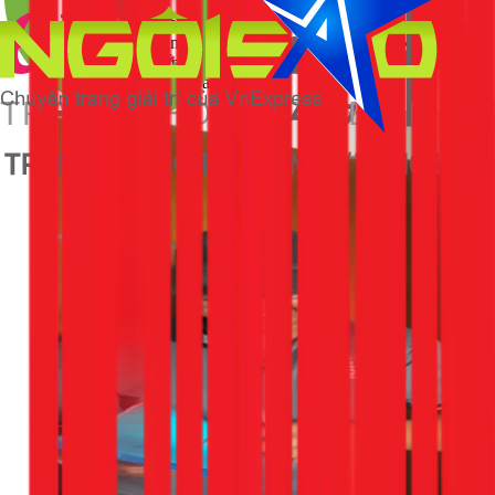
Cách làm:
Tháo đầu vòi sen ra, ngâm vào một bát
dung dịch giấm trắng và nước (tỷ lệ 1:1) trong khoảng
1-2 tiếng. Giấm sẽ làm tan cặn vôi. Sau đó, dùng bàn
chải cũ chà sạch và lắp lại.