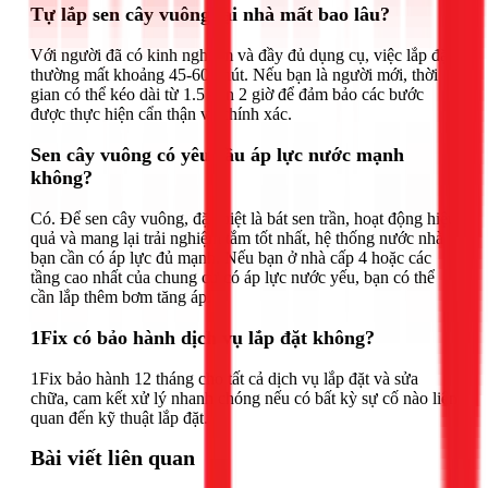
Tự lắp sen cây vuông tại nhà mất bao lâu?
Với người đã có kinh nghiệm và đầy đủ dụng cụ, việc lắp đặt
thường mất khoảng 45-60 phút. Nếu bạn là người mới, thời
gian có thể kéo dài từ 1.5 đến 2 giờ để đảm bảo các bước
được thực hiện cẩn thận và chính xác.
Sen cây vuông có yêu cầu áp lực nước mạnh
không?
Có. Để sen cây vuông, đặc biệt là bát sen trần, hoạt động hiệu
quả và mang lại trải nghiệm tắm tốt nhất, hệ thống nước nhà
bạn cần có áp lực đủ mạnh. Nếu bạn ở nhà cấp 4 hoặc các
tầng cao nhất của chung cư có áp lực nước yếu, bạn có thể
cần lắp thêm bơm tăng áp.
1Fix có bảo hành dịch vụ lắp đặt không?
1Fix bảo hành 12 tháng cho tất cả dịch vụ lắp đặt và sửa
chữa, cam kết xử lý nhanh chóng nếu có bất kỳ sự cố nào liên
quan đến kỹ thuật lắp đặt.
Bài viết liên quan