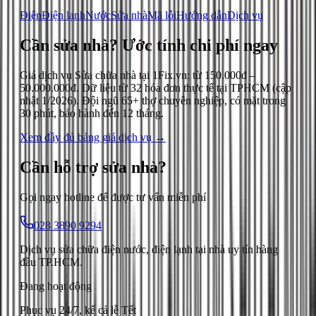
Điện
Điện lạnh
Nước
Sửa nhà
Mã lỗi
Hướng dẫn
Dịch vụ
Cần sửa nhà?
Ước tính chi phí ngay
Giá dịch vụ
Sửa chữa nhà
tại 1Fix.vn: từ
150.000đ
–
50.000.000đ
. Dữ liệu từ
32
hóa đơn thực tế tại TPHCM (cập
nhật
1/2026
). Đội ngũ 65+ thợ chuyên nghiệp, có mặt trong
30 phút, bảo hành đến 12 tháng.
Xem đầy đủ bảng giá dịch vụ →
Cần hỗ trợ
sửa nhà
?
Gọi ngay hotline để được tư vấn miễn phí
028 3890 9294
Dịch vụ sửa chữa điện nước, điện lạnh tại nhà uy tín hàng
đầu TP.HCM.
Đang hoạt động
Phục vụ 24/7, kể cả lễ Tết