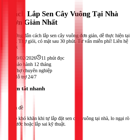
Sửa nhà
Cách Lắp Sen Cây Vuông Tại Nhà
Đơn Giản Nhất
Hướng dẫn cách lắp sen cây vuông đơn giản, dễ thực hiện tại
nhà. Thợ giỏi, có mặt sau 30 phút. Tư vấn miễn phí! Liên hệ
1Fix
19/02/2026
11
phút đọc
Bảo hành 12 tháng
Thợ chuyên nghiệp
Hỗ trợ 24/7
Tóm tắt nhanh
Vấn đề
Gặp khó khăn khi tự lắp đặt sen cây vuông tại nhà, lo ngại rò
rỉ nước hoặc lắp sai kỹ thuật.