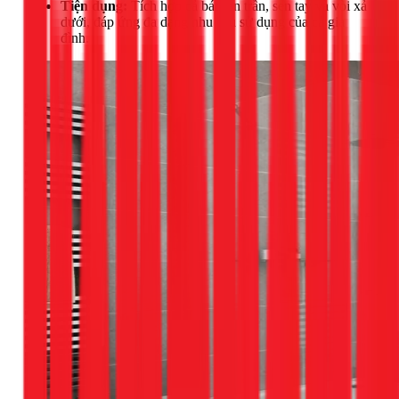
Tiện dụng:
Tích hợp cả bát sen trần, sen tay và vòi xả
dưới, đáp ứng đa dạng nhu cầu sử dụng của cả gia
đình.