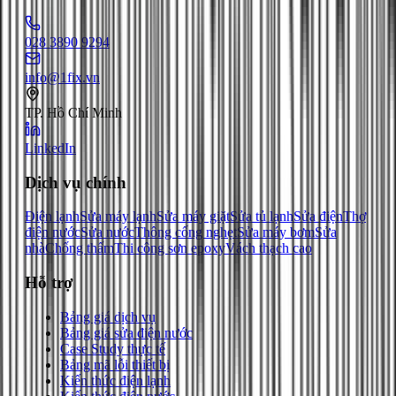
028 3890 9294
info@1fix.vn
TP. Hồ Chí Minh
LinkedIn
Dịch vụ chính
Điện lạnh
Sửa máy lạnh
Sửa máy giặt
Sửa tủ lạnh
Sửa điện
Thợ
điện nước
Sửa nước
Thông cống nghẹt
Sửa máy bơm
Sửa
nhà
Chống thấm
Thi công sơn epoxy
Vách thạch cao
Hỗ trợ
Bảng giá dịch vụ
Bảng giá sửa điện nước
Case Study thực tế
Bảng mã lỗi thiết bị
Kiến thức điện lạnh