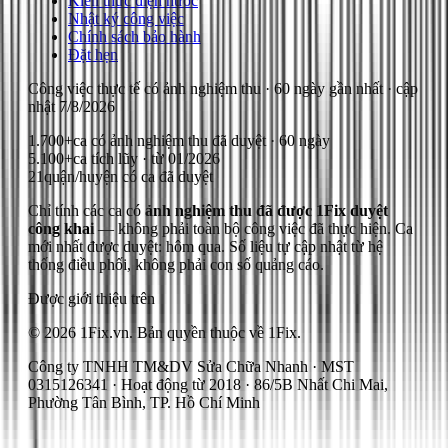
Kiến thức điện nước
Nhật ký công việc
Chính sách bảo hành
Đặt hẹn
Công việc thực tế có ảnh nghiệm thu
· 60 ngày gần nhất
· cập
nhật
7/8/2026
1.700+
ca có ảnh nghiệm thu đã duyệt · 60 ngày
5.100+
ca tích lũy · từ 01/2026
21
quận/huyện có ca đã duyệt
Chỉ tính các ca có
ảnh nghiệm thu đã được 1Fix duyệt
công khai
— không phải toàn bộ công việc đã thực hiện.
Ca
mới nhất được duyệt: hôm qua.
Số liệu tự cập nhật từ hệ
thống điều phối, không phải con số quảng cáo.
Được giới thiệu trên
© 2026 1Fix.vn. Bản quyền thuộc về 1Fix.
Công ty TNHH TM&DV Sửa Chữa Nhanh · MST
0315126341 · Hoạt động từ 2018 · 86/5B Nhất Chi Mai,
Phường Tân Bình, TP. Hồ Chí Minh