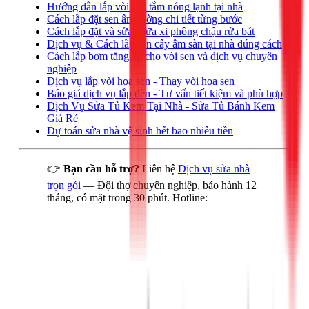
Hướng dẫn lắp vòi sen tắm nóng lạnh tại nhà
Cách lắp đặt sen âm tường chi tiết từng bước
Cách lắp đặt và sửa chữa xi phông chậu rửa bát
Dịch vụ & Cách lắp sen cây âm sàn tại nhà đúng cách
Cách lắp bơm tăng áp cho vòi sen và dịch vụ chuyên
nghiệp
Dịch vụ lắp vòi hoa sen - Thay vòi hoa sen
Báo giá dịch vụ lắp đèn - Tư vấn tiết kiệm và phù hợp
Dịch Vụ Sửa Tủ Kem Tại Nhà - Sửa Tủ Bánh Kem
Giá Rẻ
Dự toán sửa nhà vệ sinh hết bao nhiêu tiền
👉
Bạn cần hỗ trợ?
Liên hệ
Dịch vụ sửa nhà
trọn gói
— Đội thợ chuyên nghiệp, bảo hành 12
tháng, có mặt trong 30 phút. Hotline: