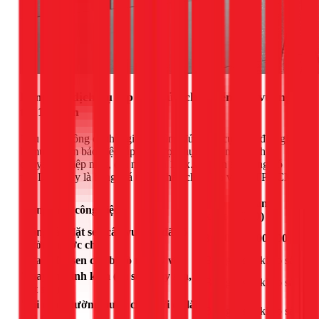
Bảng giá dịch vụ lắp đặt, sửa chữa sen cây vuông
tại 1Fix.vn
Nếu bạn không có thời gian, không đủ dụng cụ hoặc đơn giản
là muốn đảm bảo việc lắp đặt được thực hiện một cách
chuyên nghiệp nhất, đội ngũ của 1Fix.vn luôn sẵn sàng hỗ
trợ. Dưới đây là bảng giá tham khảo cho dịch vụ tại TPHCM:
Đơn giá tham
Hạng mục công việc
khảo (VNĐ)
Công lắp đặt sen cây vuông (đã có
300.000 - 500.000
đường nước chờ)
Sửa chữa sen cây bị rò rỉ, gãy vỡ
Báo giá sau khảo sát
Thay thế linh kiện (củ sen, dây sen,
Báo giá sau khảo sát
bát sen)
Thi công đường nước chờ mới để lắp
Báo giá sau khảo sát
sen cây