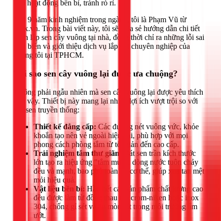
bảo hoạt động bền bỉ, tránh rò rỉ.
Với 9 năm kinh nghiệm trong ngành, tôi là Phạm Vũ từ
1Fix.vn. Trong bài viết này, tôi sẽ chia sẻ hướng dẫn chi tiết
cách lắp sen cây vuông tại nhà, đồng thời chỉ ra những lỗi sai
phổ biến và giới thiệu dịch vụ lắp đặt chuyên nghiệp của
chúng tôi tại TPHCM.
Tại sao sen cây vuông lại được ưa chuộng?
Không phải ngẫu nhiên mà sen cây vuông lại được yêu thích
đến vậy. Thiết bị này mang lại nhiều lợi ích vượt trội so với
vòi sen truyền thống:
Thiết kế đẳng cấp:
Các đường nét vuông vức, khỏe
khoắn tạo nên vẻ ngoài hiện đại, phù hợp với mọi
phong cách phòng tắm từ tối giản đến cao cấp.
Trải nghiệm tắm thư giãn:
Bát sen trần kích thước
lớn tạo ra hiệu ứng "tắm mưa", dòng nước tuôn chảy
đều và mạnh, bao phủ toàn bộ cơ thể, giúp xua tan mệt
mỏi hiệu quả.
Vật liệu bền bỉ:
Hầu hết các sản phẩm chất lượng cao
đều được làm từ đồng thau mạ crom-niken hoặc inox
304, chống gỉ sét và ăn mòn tốt trong môi trường ẩm
ướt.