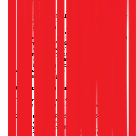
Đo và đánh dấu:
Lắp tạm thân sen vào củ sen. Dùng
thước dây đo và đánh dấu vị trí cần khoan để lắp giá đỡ
thân sen. Độ cao tiêu chuẩn của bát sen trần so với mặt
sàn là từ 1.8m đến 2m, tùy thuộc vào chiều cao trung
bình của các thành viên trong gia đình.
Khoan và lắp giá đỡ:
Dùng máy khoan khoan lỗ tại vị
trí đã đánh dấu. Đóng tắc kê nhựa vào lỗ khoan và
dùng tua vít bắt chặt giá đỡ lên tường.
Lắp thân sen:
Lắp gioăng cao su và gắn cố định thân
sen vào củ sen và giá đỡ. Siết chặt các ốc vít để đảm
bảo thân sen vững chắc.
Lắp bát sen trần:
Lắp bát sen lớn vào đầu trên của
thân sen và siết chặt.
Bước 4: Lắp sen tay và kiểm tra vận hành
Lắp sen tay:
Lắp một đầu dây sen vào củ sen và đầu
còn lại vào bát sen tay. Gác bát sen tay lên giá đỡ đi
kèm.
Kiểm tra tổng thể:
Mở van cấp nước tổng. Mở van
sen cây và kiểm tra hoạt động của các chức năng: vòi
xả, sen tay, sen trần. Đặc biệt, hãy quan sát kỹ tất cả
các điểm nối (chân sen, thân sen, dây sen) để chắc chắn