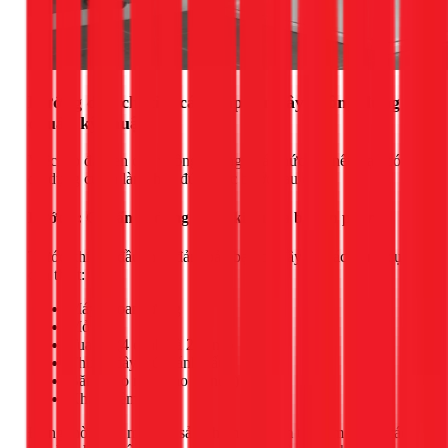
Hướng dẫn chi tiết cách lắp sen cây vuông đúng
chuẩn kỹ thuật
Việc lắp đặt sen cây vuông không quá phức tạp nếu bạn có
đủ dụng cụ và làm theo đúng các bước sau đây.
Bước 1: Chuẩn bị dụng cụ và kiểm tra bộ sản phẩm
Trước khi bắt đầu, hãy đảm bảo bạn có đầy đủ các dụng cụ
cần thiết:
Máy khoan tường
Mỏ lết
Tua vít (4 cạnh và 2 cạnh)
Thước dây, bút đánh dấu
Băng keo non (cao su non)
Khăn mềm
Đồng thời, hãy mở hộp sản phẩm và kiểm tra xem có đủ các