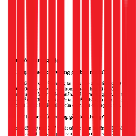
Gọi ngay 1Fix
Câu hỏi thường gặp
Dịch vụ lắp sen cây vuông giá bao nhiêu?
Chi phí lắp đặt sen cây vuông tại 1Fix dao động từ 300.000đ
- 500.000đ cho công lắp đặt, trong trường hợp đã có sẵn
đường nước chờ đúng tiêu chuẩn. Giá chưa bao gồm vật tư
và có thể thay đổi tùy độ phức tạp. Để có báo giá chính xác
nhất, vui lòng liên hệ hotline của chúng tôi để được tư vấn.
Có thợ lắp sen cây vuông gần tôi không?
1Fix có đội thợ trực 24/7 tại tất cả các quận huyện TPHCM,
cam kết có mặt trong 30 phút sau khi nhận được yêu cầu.