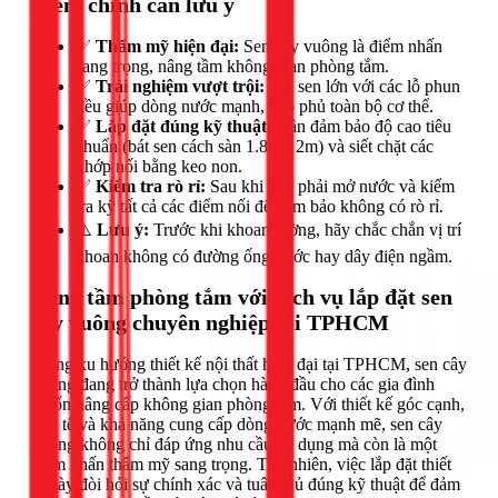
Điểm chính cần lưu ý
✅
Thẩm mỹ hiện đại:
Sen cây vuông là điểm nhấn
sang trọng, nâng tầm không gian phòng tắm.
✅
Trải nghiệm vượt trội:
Bát sen lớn với các lỗ phun
đều giúp dòng nước mạnh, bao phủ toàn bộ cơ thể.
✅
Lắp đặt đúng kỹ thuật:
Cần đảm bảo độ cao tiêu
chuẩn (bát sen cách sàn 1.8m - 2m) và siết chặt các
khớp nối bằng keo non.
✅
Kiểm tra rò rỉ:
Sau khi lắp, phải mở nước và kiểm
tra kỹ tất cả các điểm nối để đảm bảo không có rò rỉ.
⚠️
Lưu ý:
Trước khi khoan tường, hãy chắc chắn vị trí
khoan không có đường ống nước hay dây điện ngầm.
Nâng tầm phòng tắm với dịch vụ lắp đặt sen
cây vuông chuyên nghiệp tại TPHCM
Trong xu hướng thiết kế nội thất hiện đại tại TPHCM, sen cây
vuông đang trở thành lựa chọn hàng đầu cho các gia đình
muốn nâng cấp không gian phòng tắm. Với thiết kế góc cạnh,
tinh tế và khả năng cung cấp dòng nước mạnh mẽ, sen cây
vuông không chỉ đáp ứng nhu cầu sử dụng mà còn là một
điểm nhấn thẩm mỹ sang trọng. Tuy nhiên, việc lắp đặt thiết
bị này đòi hỏi sự chính xác và tuân thủ đúng kỹ thuật để đảm