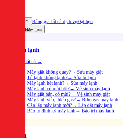
Bảng giá
Tất cả dịch vụ
Đặt hẹn
Dịch vụ
Tìm kiếm...
⌘K
Điện lạnh
Xem tất cả →
Máy giặt không quay?
→
Sửa máy giặt
Tủ lạnh không lạnh?
→
Sửa tủ lạnh
Máy lạnh hết lạnh?
→
Sửa máy lạnh
Máy lạnh có mùi hôi?
→
Vệ sinh máy lạnh
Máy giặt bẩn, có mùi?
→
Vệ sinh máy giặt
Máy lạnh yếu, thiếu gas?
→
Bơm gas máy lạnh
Cần lắp máy lạnh mới?
→
Lắp đặt máy lạnh
Bảo trì định kỳ máy lạnh
→
Bảo trì máy lạnh
Điện