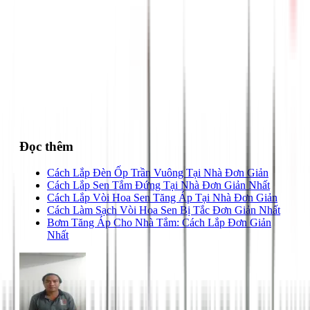
028 3890 9294
Đọc thêm
Cách Lắp Đèn Ốp Trần Vuông Tại Nhà Đơn Giản
Cách Lắp Sen Tắm Đứng Tại Nhà Đơn Giản Nhất
Cách Lắp Vòi Hoa Sen Tăng Áp Tại Nhà Đơn Giản
Cách Làm Sạch Vòi Hoa Sen Bị Tắc Đơn Giản Nhất
Bơm Tăng Áp Cho Nhà Tắm: Cách Lắp Đơn Giản
Nhất