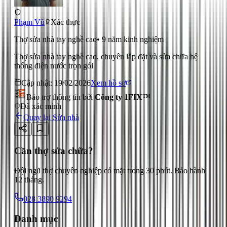
Phạm Vũ
Xác thực
Thợ sửa nhà tay nghề cao
•
9
năm kinh nghiệm
Thợ sửa nhà tay nghề cao, chuyên lắp đặt và sửa chữa hệ
thống điện nước trọn gói
Cập nhật:
19/02/2026
Xem hồ sơ
Bảo trợ thông tin bởi
Công ty 1FIX™
Đã xác minh
Quay lại
Sửa nhà
Cần thợ sửa chữa?
Đội ngũ thợ chuyên nghiệp có mặt trong 30 phút. Bảo hành
12 tháng.
028 3890 9294
Danh mục