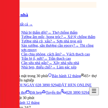
Sửa nhà
Xem tất cả →
Nhà bị thấm dột?
→
Thợ chống thấm
Tường ẩm mốc, bong tróc?
→
Xử lý chống thấm
Tường nhà cũ, xấu?
→
Sơn nhà trọn gói
Sàn xưởng, sân thượng cần epoxy?
→
Thi công
sơn epoxy
Cần chia phòng, cách âm?
→
Vách thạch cao
Trần bị ố, nứt?
→
Trần thạch cao
Cần sửa nhà gấp?
→
Xây nhà sửa nhà
Nhà hẹp, thiếu chỗ?
→
Làm gác xép
Có mặt trong 30 phút
Bảo hành 12 tháng
65+ thợ
chuyên nghiệp
GỌI NGAY 028 3890 9294
ĐẶT HẸN ONLINE
Tuyển thợ
Đặt hẹn
Tuyển thợ
028 3890 9294
Có mặt 30 phút
Bảo hành 12 tháng
Phục vụ 24/7