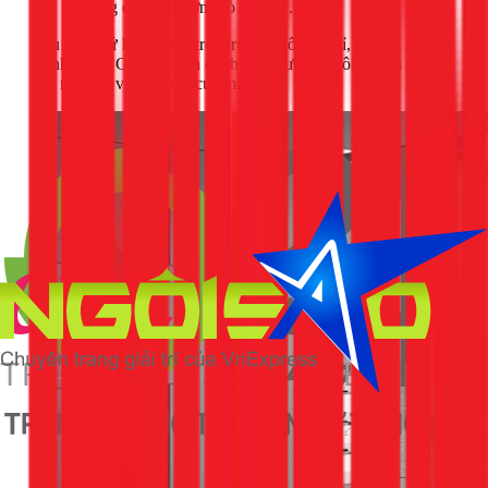
không có hiện tượng rò rỉ nước.
Nếu mọi thứ hoạt động trơn tru và không rò rỉ, bạn đã lắp đặt
thành công. Giờ đây bạn có thể tận hưởng không gian phòng
tắm mới mẻ và hiện đại của mình.