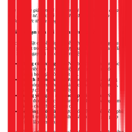
Lưu ý: Bảng giá trên chỉ bao gồm chi phí nhân công, chưa
bao gồm vật tư. Mức giá có thể thay đổi tùy thuộc vào độ
phức tạp thực tế của công trình.
Khi nào bạn nên gọi thợ chuyên nghiệp?
Việc tự lắp đặt có thể giúp bạn tiết kiệm chi phí, nhưng nếu
gặp phải một trong các trường hợp sau, lời khuyên của tôi là
hãy liên hệ ngay với thợ chuyên nghiệp như 1Fix:
Không có kinh nghiệm:
Nếu bạn chưa từng làm các
công việc liên quan đến điện nước, rủi ro làm hỏng
thiết bị hoặc gây rò rỉ là rất cao.
Sai lệch đường nước chờ:
Khoảng cách hai đường
nước nóng-lạnh không phải 15cm hoặc bị lệch nhau,
cần thợ có kỹ thuật để xử lý.
Tường yếu, gạch men cao cấp:
Việc khoan tường
không đúng cách có thể làm vỡ gạch hoặc không đảm
bảo độ chắc chắn cho sen cây.
Hệ thống nước cũ:
Áp lực nước yếu có thể không phù
hợp với sen cây, cần thợ khảo sát và tư vấn giải pháp
(ví dụ: lắp bơm tăng áp).
Đừng để một sự cố nhỏ trong quá trình lắp đặt làm ảnh hưởng