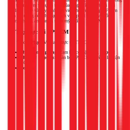
đến trải nghiệm và sự an toàn của cả gia đình. Với đội ngũ
thợ lành nghề và quy trình làm việc chuyên nghiệp, 1Fix.vn
cam kết mang đến cho bạn dịch vụ lắp đặt sen cây vuông
nhanh chóng, an toàn và thẩm mỹ nhất tại TPHCM.
📍 Thợ trực tại TPHCM
Đội thợ của
Phạm Vũ
đang trực tại TPHCM.
Thời gian đáp ứng:
Cam kết có mặt trong
30 phút
Khu vực phục vụ:
Toàn bộ TP.HCM và vùng lân cận
(50km)
Hotline: