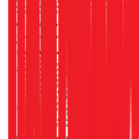
bộ phận hay không, bao gồm: củ sen, chân sen (chữ Z),
gioăng cao su, ốc vít, thân sen, bát sen trần, bát sen tay, dây
sen và các phụ kiện đi kèm.
Bước 2: Lắp đặt củ sen (bộ trộn nước)
Đây là bước quan trọng nhất, quyết định sen có bị rò rỉ hay
không.
Vệ sinh đường ống:
Xả nước ở hai đầu cấp nóng và
lạnh trong khoảng 1-2 phút để loại bỏ cặn bẩn, sỏi đá
còn sót lại trong đường ống.
Lắp chân sen:
Quấn băng keo non (khoảng 10-15
vòng) theo chiều kim đồng hồ vào đầu ren của hai chân
sen. Sau đó, vặn chúng vào hai đầu chờ cấp nước trên
tường. Dùng mỏ lết điều chỉnh sao cho hai chân sen
song song, hướng ra ngoài và khoảng cách giữa tâm
hai chân sen là 15cm (đây là khoảng cách tiêu chuẩn
của hầu hết các loại củ sen).
Lắp củ sen:
Đặt gioăng cao su vào hai đầu kết nối của
củ sen. Đặt củ sen vào hai chân sen và dùng mỏ lết siết
chặt đồng thời hai đai ốc. Lưu ý: Lót một miếng khăn
mềm vào mỏ lết để tránh làm trầy lớp mạ của thiết bị.
Bước 3: Lắp đặt thân sen và bát sen trần