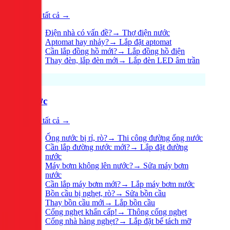
Xem tất cả →
Điện nhà có vấn đề?
→
Thợ điện nước
Aptomat hay nhảy?
→
Lắp đặt aptomat
Cần lắp đồng hồ mới?
→
Lắp đồng hồ điện
Thay đèn, lắp đèn mới
→
Lắp đèn LED âm trần
Nước
Xem tất cả →
Ống nước bị rỉ, rò?
→
Thi công đường ống nước
Cần lắp đường nước mới?
→
Lắp đặt đường
nước
Máy bơm không lên nước?
→
Sửa máy bơm
nước
Cần lắp máy bơm mới?
→
Lắp máy bơm nước
Bồn cầu bị nghẹt, rò?
→
Sửa bồn cầu
Thay bồn cầu mới
→
Lắp bồn cầu
Cống nghẹt khẩn cấp!
→
Thông cống nghẹt
Cống nhà hàng nghẹt?
→
Lắp đặt bể tách mỡ