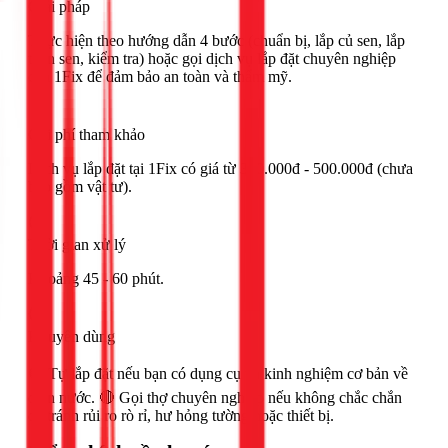
Giải pháp
Thực hiện theo hướng dẫn 4 bước (chuẩn bị, lắp củ sen, lắp
thân sen, kiểm tra) hoặc gọi dịch vụ lắp đặt chuyên nghiệp
của 1Fix để đảm bảo an toàn và thẩm mỹ.
Chi phí tham khảo
Dịch vụ lắp đặt tại 1Fix có giá từ 300.000đ - 500.000đ (chưa
bao gồm vật tư).
Thời gian xử lý
Khoảng 45 - 60 phút.
Khuyên dùng
🟢 Tự lắp đặt nếu bạn có dụng cụ và kinh nghiệm cơ bản về
điện nước. 🔴 Gọi thợ chuyên nghiệp nếu không chắc chắn
để tránh rủi ro rò rỉ, hư hỏng tường hoặc thiết bị.