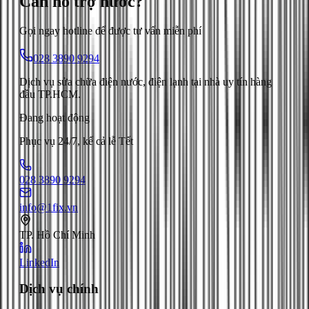
Cần hỗ trợ
nước
?
Gọi ngay hotline để được tư vấn miễn phí
028 3890 9294
Dịch vụ sửa chữa điện nước, điện lạnh tại nhà uy tín hàng
đầu TP.HCM.
Đang hoạt động
Phục vụ 24/7, kể cả lễ Tết
028 3890 9294
info@1fix.vn
TP. Hồ Chí Minh
LinkedIn
Dịch vụ chính