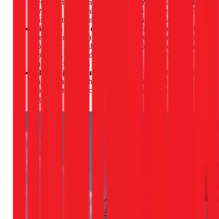
hết nước trong bồn để giảm trọng lượng. Đây cũng là
cơ hội tốt để vệ sinh, cọ rửa toàn bộ cặn bẩn, rong rêu
bám bên trong thành bồn sau thời gian dài sử dụng.
Kiểm tra kết cấu chịu lực:
Vị trí đặt bồn mới (mái bê
tông, khung sắt,...) phải được kiểm tra kỹ lưỡng. Một
bồn nước 1000L khi đầy nước sẽ có tổng trọng lượng
hơn 1 TẤN. Phải đảm bảo vị trí đặt nằm trên dầm, cột
chịu lực chính của ngôi nhà.
Chuẩn bị mặt bằng:
Bề mặt đặt bồn phải bằng phẳng,
chắc chắn và có khả năng thoát nước tốt. Tuyệt đối
không đặt bồn trực tiếp lên bề mặt gồ ghề hoặc
nghiêng.