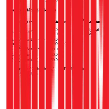
500.000đ
kiện
Sửa chữa, lắp đặt bồn cầu
Đơn
Hạng mục
Giá (VNĐ)
Ghi chú
vị
450.000 -
Tùy loại
Lắp bồn cầu mới
lần
800.000đ
bồn
Thay bồn cầu (tháo cũ +
600.000 -
lần
-
lắp mới)
1.100.000đ
Thay két nước bồn cầu
400.000đ
cái
-
Thay bộ xả gạt
450.000đ
bộ
-
Thay bộ xả một nhấn
550.000đ
bộ
-
Lưu ý:
Giá chưa bao gồm VAT 10% và vật tư
thay thế. Liên hệ