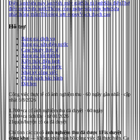
Điện lạnh
Sửa máy lạnh
Sửa máy giặt
Sửa tủ lạnh
Sửa điện
Thợ
điện nước
Sửa nước
Thông cống nghẹt
Sửa máy bơm
Sửa
nhà
Chống thấm
Thi công sơn epoxy
Vách thạch cao
Hỗ trợ
Bảng giá dịch vụ
Bảng giá sửa điện nước
Case Study thực tế
Bảng mã lỗi thiết bị
Kiến thức điện lạnh
Kiến thức điện nước
Nhật ký công việc
Chính sách bảo hành
Đặt hẹn
Công việc thực tế có ảnh nghiệm thu
· 60 ngày gần nhất
· cập
nhật
6/8/2026
1.700+
ca có ảnh nghiệm thu đã duyệt · 60 ngày
5.100+
ca tích lũy · từ 01/2026
21
quận/huyện có ca đã duyệt
Chỉ tính các ca có
ảnh nghiệm thu đã được 1Fix duyệt
công khai
— không phải toàn bộ công việc đã thực hiện.
Ca