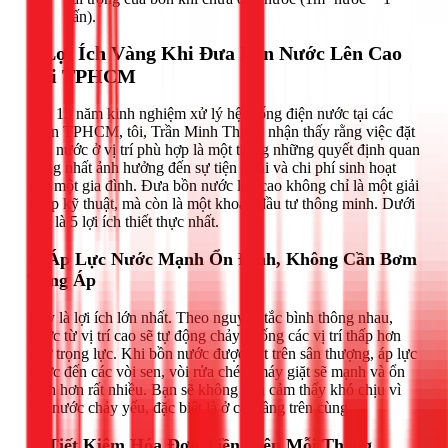
tấn).
5 Lợi Ích Vàng Khi Đưa Bồn Nước Lên Cao
Tại TPHCM
Với 13 năm kinh nghiệm xử lý hệ thống điện nước tại các
quận TPHCM, tôi, Trần Minh Thịnh, nhận thấy rằng việc đặt
bồn nước ở vị trí phù hợp là một trong những quyết định quan
trọng nhất ảnh hưởng đến sự tiện nghi và chi phí sinh hoạt
của một gia đình. Đưa bồn nước lên cao không chỉ là một giải
pháp kỹ thuật, mà còn là một khoản đầu tư thông minh. Dưới
đây là 5 lợi ích thiết thực nhất.
1. Áp Lực Nước Mạnh Ổn Định, Không Cần Bơm
Tăng Áp
Đây là lợi ích lớn nhất. Theo nguyên tắc bình thông nhau,
nước từ vị trí cao sẽ tự động chảy xuống các vị trí thấp hơn
nhờ trọng lực. Khi bồn nước được đặt trên sân thượng, áp lực
nước đến các vòi sen, vòi rửa chén, máy giặt sẽ mạnh và ổn
định hơn rất nhiều. Bạn sẽ không còn cảm thấy khó chịu vì
vòi nước chảy yếu, đặc biệt là ở các tầng trên cùng.
2. Tiết Kiệm Hóa Đơn Tiền Điện Mỗi Tháng