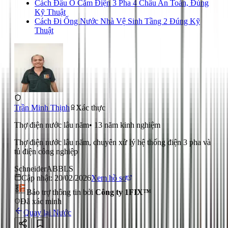
Cách Đấu Ổ Cắm Điện 3 Pha 4 Chấu An Toàn, Đúng
Kỹ Thuật
Cách Đi Ống Nước Nhà Vệ Sinh Tầng 2 Đúng Kỹ
Thuật
Trần Minh Thịnh
Xác thực
Thợ điện nước lâu năm
•
13
năm kinh nghiệm
Thợ điện nước lâu năm, chuyên xử lý hệ thống điện 3 pha và
tủ điện công nghiệp
Schneider
ABB
LS
Cập nhật:
20/02/2026
Xem hồ sơ
Bảo trợ thông tin bởi
Công ty 1FIX™
Đã xác minh
Quay lại
Nước