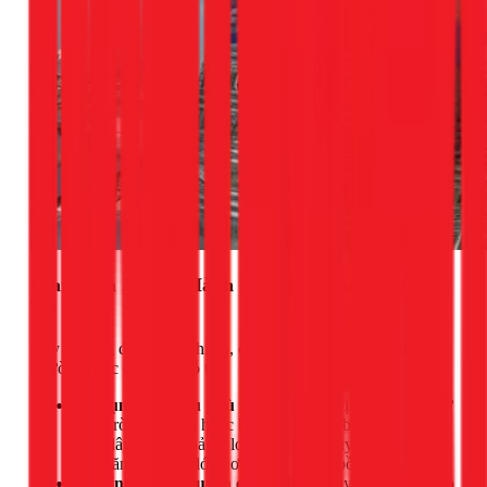
Giai Đoạn 2: Tiến Hành Nâng Bồn Nước Lên Vị
Trí
Đây là công đoạn nguy hiểm, cần sự phối hợp của ít nhất 2-3
người và các dụng cụ hỗ trợ.
Sử dụng dụng cụ phù hợp:
Với các vị trí cao, việc sử
dụng ròng rọc, tời hoặc ba lăng xích là bắt buộc. Dây
cáp, dây thừng phải là loại chịu lực chuyên dụng, có
khả năng chịu tải lớn hơn trọng lượng bồn nhiều lần.
Cố định và di chuyển chậm:
Buộc dây chắc chắn vào