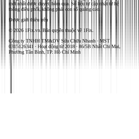
mới nhất được duyệt: hôm qua.
Số liệu tự cập nhật từ hệ
thống điều phối, không phải con số quảng cáo.
Được giới thiệu trên
© 2026 1Fix.vn. Bản quyền thuộc về 1Fix.
Công ty TNHH TM&DV Sửa Chữa Nhanh · MST
0315126341 · Hoạt động từ 2018 · 86/5B Nhất Chi Mai,
Phường Tân Bình, TP. Hồ Chí Minh