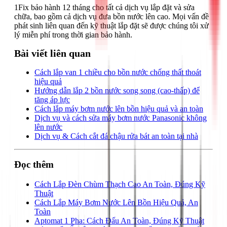
1Fix bảo hành 12 tháng cho tất cả dịch vụ lắp đặt và sửa
chữa, bao gồm cả dịch vụ đưa bồn nước lên cao. Mọi vấn đề
phát sinh liên quan đến kỹ thuật lắp đặt sẽ được chúng tôi xử
lý miễn phí trong thời gian bảo hành.
Bài viết liên quan
Cách lắp van 1 chiều cho bồn nước chống thất thoát
hiệu quả
Hướng dẫn lắp 2 bồn nước song song (cao-thấp) để
tăng áp lực
Cách lắp máy bơm nước lên bồn hiệu quả và an toàn
Dịch vụ và cách sửa máy bơm nước Panasonic không
lên nước
Dịch vụ & Cách cắt đá chậu rửa bát an toàn tại nhà
Đọc thêm
Cách Lắp Đèn Chùm Thạch Cao An Toàn, Đúng Kỹ
Thuật
Cách Lắp Máy Bơm Nước Lên Bồn Hiệu Quả, An
Toàn
Aptomat 1 Pha: Cách Đấu An Toàn, Đúng Kỹ Thuật