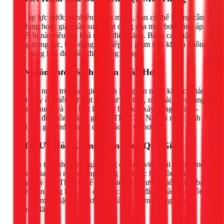
Khi áp lực nước tự nhiên đã đủ mạnh, bạn có thể không cần
sử dụng hoặc giảm tần suất hoạt động của máy bơm tăng áp.
Thiết bị này tiêu thụ khá nhiều điện năng. Bằng cách tận
dụng trọng lực, bạn đang trực tiếp cắt giảm một khoản không
nhỏ trong hóa đơn tiền điện hàng tháng.
3. Nguồn Nước Sạch và An Toàn Hơn
Đặt bồn nước trên cao giúp cách ly nguồn nước khỏi các tác
nhân gây ô nhiễm từ mặt đất như bụi bẩn, rác thải, côn trùng
(gián, chuột) và đặc biệt là nước bẩn khi xảy ra ngập úng -
một vấn đề không hiếm gặp tại TPHCM. Nguồn nước sinh
hoạt của gia đình bạn sẽ được bảo vệ tốt hơn.
4. Tối Ưu Hóa Không Gian Sống Quý Giá
Với diện tích nhà phố ngày càng eo hẹp, việc giải phóng một
không gian vài mét vuông ở tầng trệt hoặc ban công là vô
cùng quý giá. Thay vì để một chiếc bồn nước chiếm chỗ, bạn
có thể tận dụng khu vực đó cho các mục đích khác như trồng
cây, đặt máy giặt hoặc đơn giản là tạo thêm không gian
thoáng đãng.