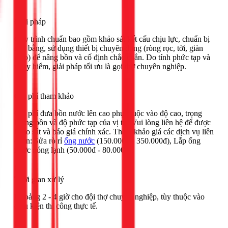
Giải pháp
Quy trình chuẩn bao gồm khảo sát kết cấu chịu lực, chuẩn bị
mặt bằng, sử dụng thiết bị chuyên dụng (ròng rọc, tời, giàn
giáo) để nâng bồn và cố định chắc chắn. Do tính phức tạp và
nguy hiểm, giải pháp tối ưu là gọi thợ chuyên nghiệp.
Chi phí tham khảo
Chi phí đưa bồn nước lên cao phụ thuộc vào độ cao, trọng
lượng bồn và độ phức tạp của vị trí. Vui lòng liên hệ để được
khảo sát và báo giá chính xác. Tham khảo giá các dịch vụ liên
quan: Sửa rò rỉ
ống nước
(150.000đ - 350.000đ), Lắp ống
nước nóng lạnh (50.000đ - 80.000đ).
Thời gian xử lý
Khoảng 2 - 4 giờ cho đội thợ chuyên nghiệp, tùy thuộc vào
điều kiện thi công thực tế.