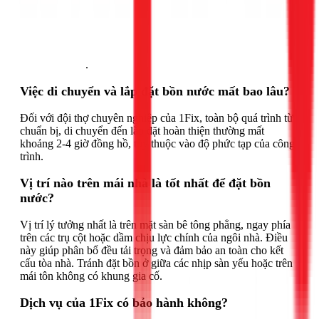
Gọi ngay 1Fix
.
Việc di chuyển và lắp đặt bồn nước mất bao lâu?
Đối với đội thợ chuyên nghiệp của 1Fix, toàn bộ quá trình từ
chuẩn bị, di chuyển đến lắp đặt hoàn thiện thường mất
khoảng 2-4 giờ đồng hồ, tùy thuộc vào độ phức tạp của công
trình.
Vị trí nào trên mái nhà là tốt nhất để đặt bồn
nước?
Vị trí lý tưởng nhất là trên mặt sàn bê tông phẳng, ngay phía
trên các trụ cột hoặc dầm chịu lực chính của ngôi nhà. Điều
này giúp phân bổ đều tải trọng và đảm bảo an toàn cho kết
cấu tòa nhà. Tránh đặt bồn ở giữa các nhịp sàn yếu hoặc trên
mái tôn không có khung gia cố.
Dịch vụ của 1Fix có bảo hành không?