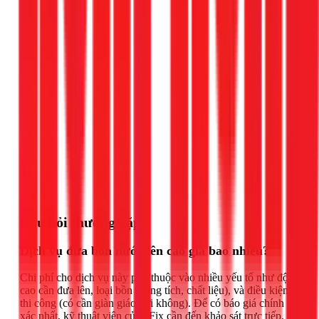
Gọi ngay 1Fix
Câu hỏi thường gặp
Dịch vụ đưa bồn nước lên cao giá bao nhiêu?
Chi phí cho dịch vụ này phụ thuộc vào nhiều yếu tố như độ
cao cần đưa lên, loại bồn (dung tích, chất liệu), và điều kiện
thi công (có cần giàn giáo, tời không). Để có báo giá chính
xác nhất, kỹ thuật viên của 1Fix cần đến khảo sát trực tiếp.