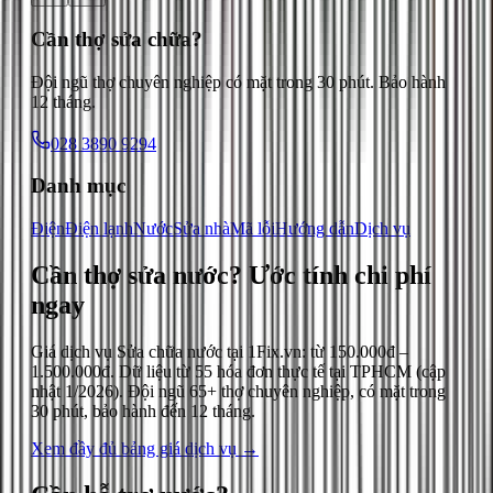
Cần thợ sửa chữa?
Đội ngũ thợ chuyên nghiệp có mặt trong 30 phút. Bảo hành
12 tháng.
028 3890 9294
Danh mục
Điện
Điện lạnh
Nước
Sửa nhà
Mã lỗi
Hướng dẫn
Dịch vụ
Cần thợ sửa nước?
Ước tính chi phí
ngay
Giá dịch vụ
Sửa chữa nước
tại 1Fix.vn: từ
150.000đ
–
1.500.000đ
. Dữ liệu từ
55
hóa đơn thực tế tại TPHCM (cập
nhật
1/2026
). Đội ngũ 65+ thợ chuyên nghiệp, có mặt trong
30 phút, bảo hành đến 12 tháng.
Xem đầy đủ bảng giá dịch vụ →