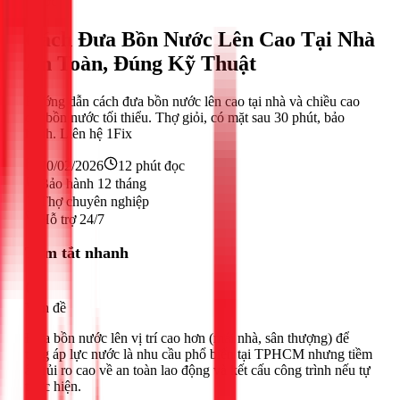
Nước
Cách Đưa Bồn Nước Lên Cao Tại Nhà
An Toàn, Đúng Kỹ Thuật
Hướng dẫn cách đưa bồn nước lên cao tại nhà và chiều cao
đặt bồn nước tối thiểu. Thợ giỏi, có mặt sau 30 phút, bảo
hành. Liên hệ 1Fix
20/02/2026
12
phút đọc
Bảo hành 12 tháng
Thợ chuyên nghiệp
Hỗ trợ 24/7
Tóm tắt nhanh
Vấn đề
Đưa bồn nước lên vị trí cao hơn (mái nhà, sân thượng) để
tăng áp lực nước là nhu cầu phổ biến tại TPHCM nhưng tiềm
ẩn rủi ro cao về an toàn lao động và kết cấu công trình nếu tự
thực hiện.