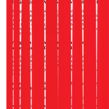
5. Thuận Tiện Cho Việc Bảo Trì, Vệ Sinh Định Kỳ
Nhiều người e ngại đặt bồn trên cao sẽ khó bảo trì. Ngược lại,
khi được lắp đặt đúng kỹ thuật trên một mặt phẳng rộng rãi
(như sân thượng), thợ kỹ thuật sẽ có đủ không gian để thao
tác kiểm tra, vệ sinh lòng bồn, sửa chữa phao cơ hay các
đường ống một cách dễ dàng và an toàn hơn nhiều so với việc
bồn bị kẹt trong một góc hẹp dưới đất.
Hướng Dẫn Kỹ Thuật Đưa Bồn Nước Lên
Cao An Toàn (Từ Chuyên Gia 1Fix)
Công việc này đòi hỏi sự cẩn trọng, sức khỏe và dụng cụ
chuyên dụng. Dưới đây là quy trình chuẩn mà đội ngũ 1Fix
luôn tuân thủ. Chúng tôi chia sẻ để bạn tham khảo, nhưng
luôn khuyến nghị gọi thợ chuyên nghiệp để đảm bảo an toàn
tuyệt đối.
Giai Đoạn 1: Khảo Sát và Chuẩn Bị – Bước Quyết
Định 70% Thành Công
Đây là bước quan trọng nhất, tuyệt đối không được bỏ qua.
Xả cạn và vệ sinh bồn:
Trước khi di chuyển, phải xả