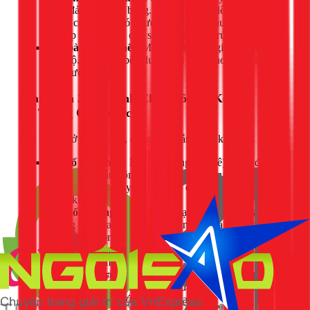
bồn, đảm bảo cân bằng. Quá trình kéo lên phải diễn ra
từ từ, cẩn trọng, có người ở dưới điều hướng để tránh
va đập vào tường, cửa sổ hay các cấu trúc khác.
An toàn là trên hết:
Mọi người tham gia phải đội mũ
bảo hộ. Khu vực bên dưới phải được rào chắn, không
có người qua lại.
Giai Đoạn 3: Cố Định Chân Bồn và Kết Nối Lại
Hệ Thống Ống Nước
Khi bồn đã ở đúng vị trí, công việc vẫn chưa kết thúc.
Gia cố chân bồn:
Dùng bu lông (tắc kê) để cố định
chắc chắn chân bồn vào mặt sàn. Việc này giúp bồn
không bị dịch chuyển, rung lắc do gió lớn hoặc các tác
động khác.
Kết nối đường ống:
Đấu nối lại đường nước cấp vào,
đường nước ra và đường xả tràn. Đây là lúc cần kiểm
tra kỹ hoạt động của phao cơ (phao điện) để đảm bảo
bồn tự ngắt nước khi đầy, tránh lãng phí và nguy cơ
tràn nước ra mái nhà.
Kiểm tra rò rỉ:
Sau khi kết nối xong, mở van nước và
kiểm tra kỹ tất cả các mối nối, đảm bảo không có bất
kỳ sự rò rỉ nào trước khi bàn giao.