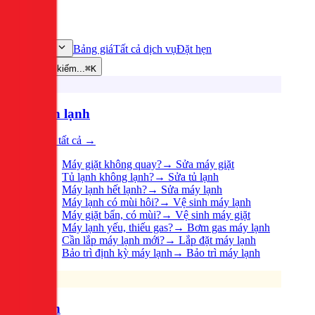
Bảng giá
Tất cả dịch vụ
Đặt hẹn
Dịch vụ
Tìm kiếm...
⌘K
Điện lạnh
Xem tất cả →
Máy giặt không quay?
→
Sửa máy giặt
Tủ lạnh không lạnh?
→
Sửa tủ lạnh
Máy lạnh hết lạnh?
→
Sửa máy lạnh
Máy lạnh có mùi hôi?
→
Vệ sinh máy lạnh
Máy giặt bẩn, có mùi?
→
Vệ sinh máy giặt
Máy lạnh yếu, thiếu gas?
→
Bơm gas máy lạnh
Cần lắp máy lạnh mới?
→
Lắp đặt máy lạnh
Bảo trì định kỳ máy lạnh
→
Bảo trì máy lạnh
Điện