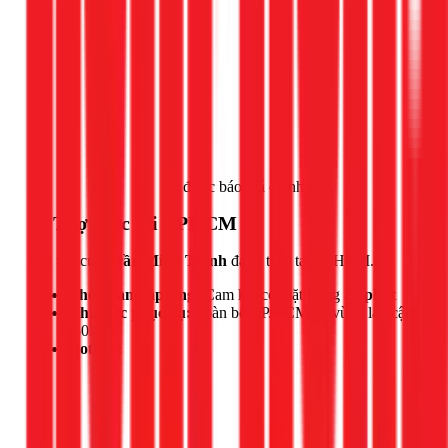
Gọi ngay 1Fix
để được báo giá chính xác.
📍 Thợ trực tại TPHCM
Đội thợ của
Trần Minh Thịnh
đang trực tại TPHCM.
Thời gian đáp ứng:
Cam kết có mặt trong
30 phút
Khu vực phục vụ:
Toàn bộ TP.HCM và vùng lân cận
(50km)
Hotline: