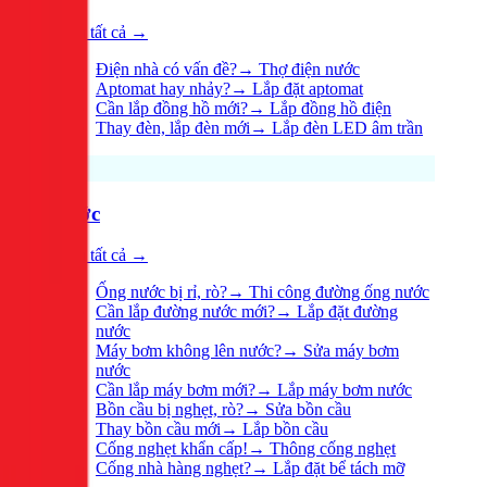
Xem tất cả →
Điện nhà có vấn đề?
→
Thợ điện nước
Aptomat hay nhảy?
→
Lắp đặt aptomat
Cần lắp đồng hồ mới?
→
Lắp đồng hồ điện
Thay đèn, lắp đèn mới
→
Lắp đèn LED âm trần
Nước
Xem tất cả →
Ống nước bị rỉ, rò?
→
Thi công đường ống nước
Cần lắp đường nước mới?
→
Lắp đặt đường
nước
Máy bơm không lên nước?
→
Sửa máy bơm
nước
Cần lắp máy bơm mới?
→
Lắp máy bơm nước
Bồn cầu bị nghẹt, rò?
→
Sửa bồn cầu
Thay bồn cầu mới
→
Lắp bồn cầu
Cống nghẹt khẩn cấp!
→
Thông cống nghẹt
Cống nhà hàng nghẹt?
→
Lắp đặt bể tách mỡ