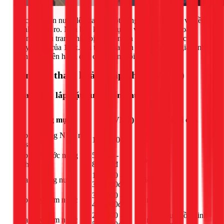
Việc đưa bồn nước lên cao là một công việc phức tạp và tiềm
ẩn nhiều rủi ro. Nếu bạn không tự tin vào khả năng hoặc
không có đủ trang thiết bị, đừng ngần ngại gọi cho các
chuyên gia của 1Fix. An toàn của bạn và tài sản của gia đình
luôn là ưu tiên hàng đầu của chúng tôi.
Bảng giá tham khảo (Cập nhật 03/2026)
Sửa chữa, lắp đặt đường ống nước
Đơn
Hạng mục
Giá (VNĐ)
Ghi chú
vị
Lắp hệ thống NVS nhà
1.400.000đ
lần
-
vệ sinh
Lắp ống nước nóng
50.000 -
mét
-
lạnh
80.000đ
150.000 -
Sửa rò rỉ ống nước
điểm
-
350.000đ
300.000 -
Lắp máy bơm nước
lần
-
400.000đ
250.000 -
Chưa gồm linh
Sửa máy bơm nước
lần