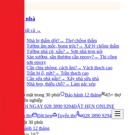
Sửa nhà
Xem tất cả →
Nhà bị thấm dột?
→
Thợ chống thấm
Tường ẩm mốc, bong tróc?
→
Xử lý chống thấm
Tường nhà cũ, xấu?
→
Sơn nhà trọn gói
Sàn xưởng, sân thượng cần epoxy?
→
Thi công
sơn epoxy
Cần chia phòng, cách âm?
→
Vách thạch cao
Trần bị ố, nứt?
→
Trần thạch cao
Cần sửa nhà gấp?
→
Xây nhà sửa nhà
Nhà hẹp, thiếu chỗ?
→
Làm gác xép
Có mặt trong 30 phút
Bảo hành 12 tháng
65+ thợ
chuyên nghiệp
GỌI NGAY 028 3890 9294
ĐẶT HẸN ONLINE
Tuyển thợ
Đặt hẹn
Tuyển thợ
028 3890 9294
Có mặt 30 phút
Bảo hành 12 tháng
Phục vụ 24/7