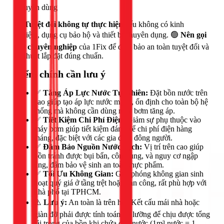
Khuyên dùng
🔴
Tuyệt đối không tự thực hiện
nếu không có kinh
nghiệm, dụng cụ bảo hộ và thiết bị chuyên dụng. 🟢
Nên gọi
thợ chuyên nghiệp
của 1Fix để đảm bảo an toàn tuyệt đối và
kỹ thuật lắp đặt đúng chuẩn.
Điểm chính cần lưu ý
✅
Tăng Áp Lực Nước Tự Nhiên:
Đặt bồn nước trên
cao giúp tạo áp lực nước mạnh, ổn định cho toàn bộ hệ
thống mà không cần dùng máy bơm tăng áp.
✅
Tiết Kiệm Chi Phí Điện:
Giảm sự phụ thuộc vào
máy bơm giúp tiết kiệm đáng kể chi phí điện hàng
tháng, đặc biệt với các gia đình đông người.
✅
Đảm Bảo Nguồn Nước Sạch:
Vị trí trên cao giúp
bồn tránh được bụi bẩn, côn trùng, và nguy cơ ngập
úng, đảm bảo vệ sinh an toàn thực phẩm.
✅
Tối Ưu Không Gian:
Giải phóng không gian sinh
hoạt quý giá ở tầng trệt hoặc ban công, rất phù hợp với
nhà phố tại TPHCM.
⚠️
Lưu ý:
An toàn là trên hết. Kết cấu mái nhà hoặc
giàn đỡ phải được tính toán kỹ lưỡng để chịu được tổng
tải trọng của bồn khi chứa đầy nước (1m³ nước = 1