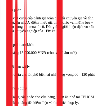
Giải pháp
Bài viết cung cấp đánh giá toàn diện từ chuyên gia về tính
năng, ưu nhược điểm, mức giá tham khảo và những lưu ý
quan trọng khi mua tủ cũ. Đồng thời giới thiệu dịch vụ sửa
chữa chuyên nghiệp của 1Fix khi cần.
Chi phí tham khảo
Khoảng 13.000.000 VNĐ (cho sản phẩm mới).
Thời gian xử lý
Sửa chữa các lỗi phổ biến tại nhà trong vòng 60 - 120 phút.
Khuyên dùng
🟢 Đáng cân nhắc cho cửa hàng, quán ăn nhỏ tại TPHCM
nhờ khả năng tiết kiệm điện và dung tích hợp lý.