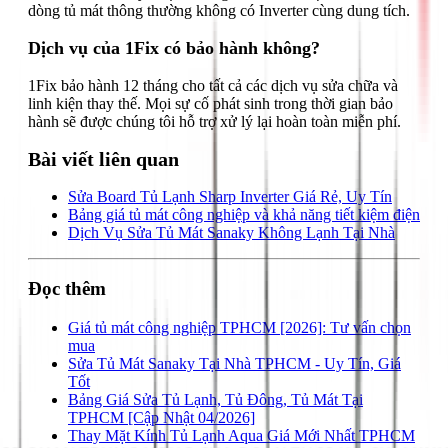
dòng tủ mát thông thường không có Inverter cùng dung tích.
Dịch vụ của 1Fix có bảo hành không?
1Fix bảo hành 12 tháng cho tất cả các dịch vụ sửa chữa và
linh kiện thay thế. Mọi sự cố phát sinh trong thời gian bảo
hành sẽ được chúng tôi hỗ trợ xử lý lại hoàn toàn miễn phí.
Bài viết liên quan
Sửa Board Tủ Lạnh Sharp Inverter Giá Rẻ, Uy Tín
Bảng giá tủ mát công nghiệp và khả năng tiết kiệm điện
Dịch Vụ Sửa Tủ Mát Sanaky Không Lạnh Tại Nhà
Đọc thêm
Giá tủ mát công nghiệp TPHCM [2026]: Tư vấn chọn
mua
Sửa Tủ Mát Sanaky Tại Nhà TPHCM - Uy Tín, Giá
Tốt
Bảng Giá Sửa Tủ Lạnh, Tủ Đông, Tủ Mát Tại
TPHCM [Cập Nhật 04/2026]
Thay Mặt Kính Tủ Lạnh Aqua Giá Mới Nhất TPHCM