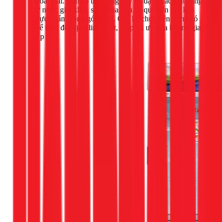
thoải mái. Bạn có thể trưng bày đa dạng các mặt hàng
từ nước giải khát, sữa chua, rau củ quả đến các loại
thực phẩm đóng gói khác. Các kệ chứa bên trong có
thể thay đổi vị trí linh hoạt, giúp tối ưu hóa không gian
sắp xếp.