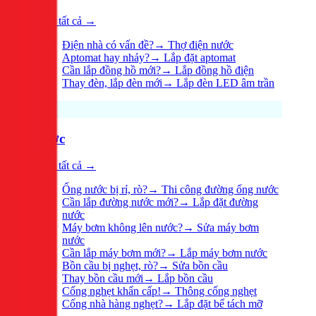
Xem tất cả →
Điện nhà có vấn đề?
→
Thợ điện nước
Aptomat hay nhảy?
→
Lắp đặt aptomat
Cần lắp đồng hồ mới?
→
Lắp đồng hồ điện
Thay đèn, lắp đèn mới
→
Lắp đèn LED âm trần
Nước
Xem tất cả →
Ống nước bị rỉ, rò?
→
Thi công đường ống nước
Cần lắp đường nước mới?
→
Lắp đặt đường
nước
Máy bơm không lên nước?
→
Sửa máy bơm
nước
Cần lắp máy bơm mới?
→
Lắp máy bơm nước
Bồn cầu bị nghẹt, rò?
→
Sửa bồn cầu
Thay bồn cầu mới
→
Lắp bồn cầu
Cống nghẹt khẩn cấp!
→
Thông cống nghẹt
Cống nhà hàng nghẹt?
→
Lắp đặt bể tách mỡ