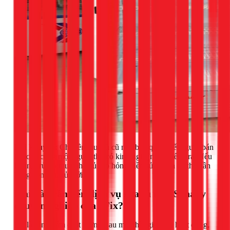
Lời khuyên:
Chỉ nên mua tủ cũ nếu bạn quen biết người bán
hoặc đi cùng một người thợ có kinh nghiệm để kiểm tra. Nếu
không, rủi ro mua phải tủ sắp hỏng, tiền sửa chữa có thể gần
bằng tiền mua tủ mới.
Khi nào cần đến dịch vụ sửa tủ mát Sanaky
chuyên nghiệp của 1Fix?
Dù là sản phẩm chất lượng, sau một thời gian dài hoạt động,