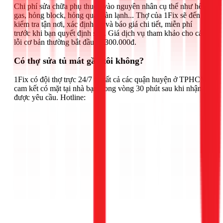
Chi phí sửa chữa phụ thuộc vào nguyên nhân cụ thể như hết
gas, hỏng block, hỏng quạt dàn lạnh... Thợ của 1Fix sẽ đến
kiểm tra tận nơi, xác định lỗi và báo giá chi tiết, miễn phí
trước khi bạn quyết định sửa. Giá dịch vụ tham khảo cho các
lỗi cơ bản thường bắt đầu từ 300.000đ.
Có thợ sửa tủ mát gần tôi không?
1Fix có đội thợ trực 24/7 tại tất cả các quận huyện ở TPHCM,
cam kết có mặt tại nhà bạn trong vòng 30 phút sau khi nhận
được yêu cầu. Hotline: