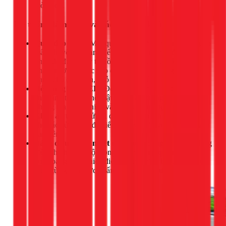
mòn hơn.
Hệ thống làm lạnh và các tiện ích khác
Quạt đảo nhiệt:
Một quạt nhỏ được lắp bên trong giúp
luân chuyển khí lạnh đến mọi ngóc ngách, đảm bảo
nhiệt độ được duy trì đồng đều ở tất cả các kệ. Thực
phẩm nhờ đó được bảo quản tốt hơn, không bị tình
trạng chỗ quá lạnh, chỗ lại không đủ lạnh.
Hệ thống đèn LED:
Đèn LED dọc thân tủ cung cấp
ánh sáng tốt, làm nổi bật sản phẩm trưng bày mà lại
không tỏa nhiệt nhiều và rất tiết kiệm điện.
Khóa an toàn:
Cửa tủ được trang bị khóa, rất hữu ích
cho các cửa hàng để kiểm soát và bảo vệ hàng hóa vào
ban đêm.
Bảng điều khiển nhiệt độ:
Người dùng có thể dễ dàng
điều chỉnh nhiệt độ mong muốn thông qua nút vặn
hoặc bảng điều khiển điện tử tùy phiên bản, giúp bảo
quản từng loại thực phẩm một cách tối ưu nhất.