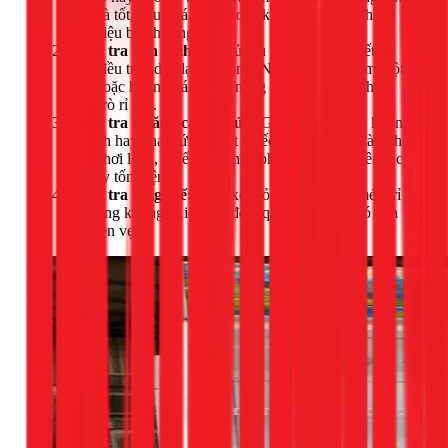
phải là tốt, nếu quá nóng hoặc không nóng có thể là
dấu hiệu bất thường.
Kiểm tra dàn lạnh:
Mở cửa tủ và xem lớp tuyết có
bám đều trên dàn lạnh không. Nếu tuyết chỉ bám một
chỗ hoặc không bám, khả năng cao là tủ đã bị thiếu
hoặc rò rỉ gas.
Kiểm tra gioăng cao su cửa:
Gioăng phải kín, không
bị rách hay chai cứng. Một chiếc gioăng hở sẽ làm thất
thoát hơi lạnh, khiến máy nén phải hoạt động liên tục
và gây tốn điện.
Kiểm tra tổng thể:
Xem xét vỏ tủ có bị móp méo, rỉ
sét nặng không. Kiểm tra đèn, quạt và các kệ có còn
nguyên vẹn.