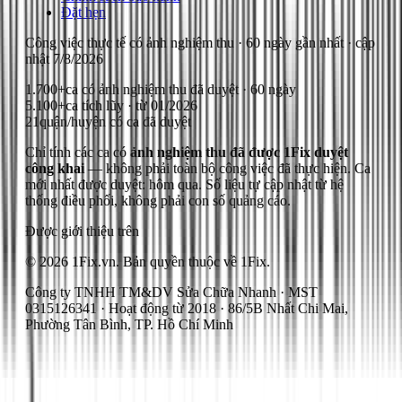
Đặt hẹn
Công việc thực tế có ảnh nghiệm thu
· 60 ngày gần nhất
· cập
nhật
7/8/2026
1.700+
ca có ảnh nghiệm thu đã duyệt · 60 ngày
5.100+
ca tích lũy · từ 01/2026
21
quận/huyện có ca đã duyệt
Chỉ tính các ca có
ảnh nghiệm thu đã được 1Fix duyệt
công khai
— không phải toàn bộ công việc đã thực hiện.
Ca
mới nhất được duyệt: hôm qua.
Số liệu tự cập nhật từ hệ
thống điều phối, không phải con số quảng cáo.
Được giới thiệu trên
© 2026 1Fix.vn. Bản quyền thuộc về 1Fix.
Công ty TNHH TM&DV Sửa Chữa Nhanh · MST
0315126341 · Hoạt động từ 2018 · 86/5B Nhất Chi Mai,
Phường Tân Bình, TP. Hồ Chí Minh