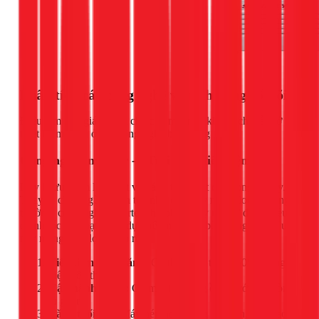
Phân tích các công nghệ và tính năng cốt lõi
Điều làm nên giá trị của chiếc tủ mát này không chỉ nằm ở
thiết kế mà còn ở các công nghệ bên trong nó.
Công nghệ Inverter - "Trái tim" tiết kiệm điện
Đây là ưu điểm lớn nhất và đáng tiền nhất của dòng tủ này.
Thay vì chạy/ngừng liên tục như các máy nén (block) thông
thường, công nghệ Inverter cho phép máy nén tự động điều
chỉnh tốc độ hoạt động dựa trên nhiệt độ bên trong tủ. Điều
này mang lại 3 lợi ích rõ rệt:
Tiết kiệm điện năng:
Có thể giảm từ 30-50% lượng
điện tiêu thụ.
Vận hành êm ái:
Giảm thiểu tiếng ồn so với các dòng
tủ giá rẻ.
Tăng tuổi thọ:
Máy nén hoạt động ổn định, ít bị hao