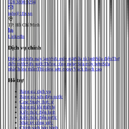
028 3890 9294
info@1fix.vn
TP. Hồ Chí Minh
LinkedIn
Dịch vụ chính
Điện lạnh
Sửa máy lạnh
Sửa máy giặt
Sửa tủ lạnh
Sửa điện
Thợ
điện nước
Sửa nước
Thông cống nghẹt
Sửa máy bơm
Sửa
nhà
Chống thấm
Thi công sơn epoxy
Vách thạch cao
Hỗ trợ
Bảng giá dịch vụ
Bảng giá sửa điện nước
Case Study thực tế
Bảng mã lỗi thiết bị
Kiến thức điện lạnh
Kiến thức điện nước
Nhật ký công việc
Chính sách bảo hành