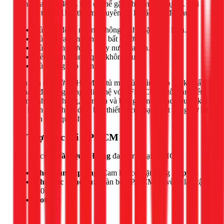
tủ mát Sanaky 400L vẫn có thể gặp phải một số sự cố. Đội
ngũ của tôi tại 1Fix thường xuyên xử lý các vấn đề như:
Tủ hoạt động nhưng không lạnh hoặc kém lạnh.
Tủ phát ra tiếng ồn lớn bất thường.
Tủ bị đọng sương, chảy nước ra sàn.
Đèn không sáng, quạt không quay.
Tủ không vào điện.
Nếu bạn đang ở TPHCM và tủ mát của mình gặp bất kỳ vấn
đề nào, đừng ngần ngại liên hệ với 1Fix. Chúng tôi cam kết
có mặt nhanh chóng, kiểm tra và báo giá minh bạch trước khi
tiến hành sửa chữa, đảm bảo thiết bị của bạn hoạt động trở lại
một cách hiệu quả nhất.
📍 Thợ trực tại TPHCM
Đội thợ của
Trần Quốc Đông
đang trực tại TPHCM.
Thời gian đáp ứng:
Cam kết có mặt trong
30 phút
Khu vực phục vụ:
Toàn bộ TP.HCM và vùng lân cận
(50km)
Hotline: