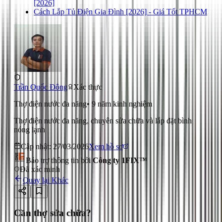
[2026]
Cách Lắp Tủ Điện Gia Đình [2026] - Giá Tốt TPHCM
Trần Quốc Đông
Xác thực
Thợ điện nước đa năng
•
9
năm kinh nghiệm
Thợ điện nước đa năng, chuyên sửa chữa và lắp đặt bình
nóng lạnh
Cập nhật:
27/03/2026
Xem hồ sơ
Bảo trợ thông tin bởi
Công ty 1FIX™
Đã xác minh
Quay lại
Khác
Cần thợ sửa chữa?