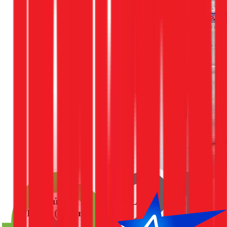
Báo giá tủ mát Sanaky 400L Inverter tại
TPHCM (Cập nhật 2026)