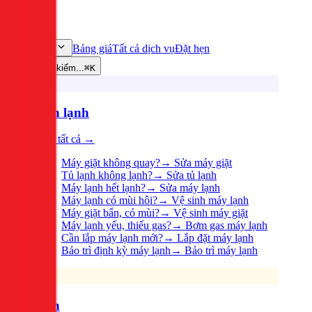
Bảng giá
Tất cả dịch vụ
Đặt hẹn
Dịch vụ
Tìm kiếm...
⌘K
Điện lạnh
Xem tất cả →
Máy giặt không quay?
→
Sửa máy giặt
Tủ lạnh không lạnh?
→
Sửa tủ lạnh
Máy lạnh hết lạnh?
→
Sửa máy lạnh
Máy lạnh có mùi hôi?
→
Vệ sinh máy lạnh
Máy giặt bẩn, có mùi?
→
Vệ sinh máy giặt
Máy lạnh yếu, thiếu gas?
→
Bơm gas máy lạnh
Cần lắp máy lạnh mới?
→
Lắp đặt máy lạnh
Bảo trì định kỳ máy lạnh
→
Bảo trì máy lạnh
Điện