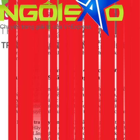
Tính đến đầu năm 2026, giá bán lẻ cho một chiếc tủ mát
Sanaky 400L Inverter mới dao động trong khoảng
12.500.000
đến 13.500.000 VNĐ
. Mức giá này có thể thay đổi tùy thuộc
vào nhà cung cấp (như Điện Máy Xanh, Nguyễn Kim) và các
chương trình khuyến mãi.
So với các thương hiệu khác trong cùng phân khúc như
Alaska hay Darling, mức giá của Sanaky được xem là rất
cạnh tranh. Với công nghệ Inverter và thương hiệu đã được
khẳng định, đây là một khoản đầu tư hợp lý cho việc kinh
doanh lâu dài.
Có nên mua tủ mát Sanaky 400L cũ? Lời
khuyên từ thợ 9 năm kinh nghiệm
Tiết kiệm chi phí bằng cách mua tủ cũ là một lựa chọn nhiều
người cân nhắc. Tuy nhiên, với kinh nghiệm của mình, tôi
khuyên bạn cần phải cực kỳ cẩn thận. Một chiếc tủ mát cũ có
thể ẩn chứa nhiều rủi ro tốn kém hơn cả tiền bạn tiết kiệm
được. Nếu quyết định mua, hãy kiểm tra theo danh sách sau:
Kiểm tra máy nén (Block):
Đây là bộ phận đắt tiền
nhất. Hãy yêu cầu cắm điện cho tủ chạy thử ít nhất 30
phút. Lắng nghe xem máy nén có phát ra tiếng kêu lạ,
gằn to hay không. Sờ tay vào máy nén thấy nóng vừa