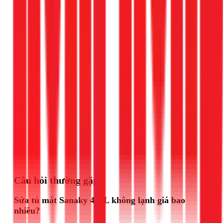
Gọi ngay 1Fix
Câu hỏi thường gặp
Sửa tủ mát Sanaky 400L không lạnh giá bao
nhiêu?