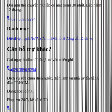
Đội ngũ thợ chuyên nghiệp có mặt trong 30 phút. Bảo hành
12 tháng.
028 3890 9294
Danh mục
Điện
Điện lạnh
Nước
Sửa nhà
Mã lỗi
Hướng dẫn
Dịch vụ
Cần hỗ trợ
khác
?
Gọi ngay hotline để được tư vấn miễn phí
028 3890 9294
Dịch vụ sửa chữa điện nước, điện lạnh tại nhà uy tín hàng
đầu TP.HCM.
Đang hoạt động
Phục vụ 24/7, kể cả lễ Tết