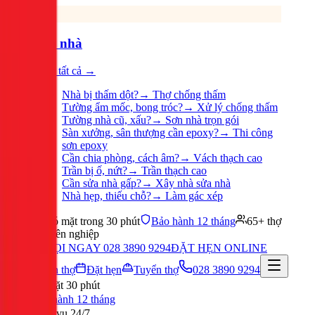
Sửa nhà
Xem tất cả →
Nhà bị thấm dột?
→
Thợ chống thấm
Tường ẩm mốc, bong tróc?
→
Xử lý chống thấm
Tường nhà cũ, xấu?
→
Sơn nhà trọn gói
Sàn xưởng, sân thượng cần epoxy?
→
Thi công
sơn epoxy
Cần chia phòng, cách âm?
→
Vách thạch cao
Trần bị ố, nứt?
→
Trần thạch cao
Cần sửa nhà gấp?
→
Xây nhà sửa nhà
Nhà hẹp, thiếu chỗ?
→
Làm gác xép
Có mặt trong 30 phút
Bảo hành 12 tháng
65+ thợ
chuyên nghiệp
GỌI NGAY 028 3890 9294
ĐẶT HẸN ONLINE
Tuyển thợ
Đặt hẹn
Tuyển thợ
028 3890 9294
Có mặt 30 phút
Bảo hành 12 tháng
Phục vụ 24/7