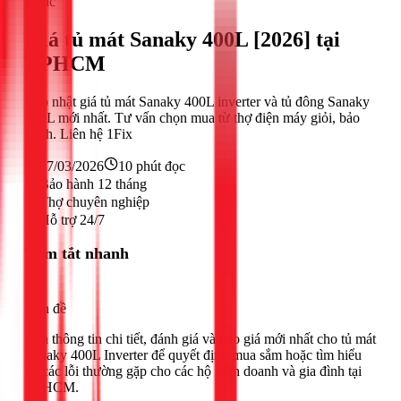
Khác
Giá tủ mát Sanaky 400L [2026] tại
TPHCM
Cập nhật giá tủ mát Sanaky 400L inverter và tủ đông Sanaky
400L mới nhất. Tư vấn chọn mua từ thợ điện máy giỏi, bảo
hành. Liên hệ 1Fix
27/03/2026
10
phút đọc
Bảo hành 12 tháng
Thợ chuyên nghiệp
Hỗ trợ 24/7
Tóm tắt nhanh
Vấn đề
Cần thông tin chi tiết, đánh giá và báo giá mới nhất cho tủ mát
Sanaky 400L Inverter để quyết định mua sắm hoặc tìm hiểu
về các lỗi thường gặp cho các hộ kinh doanh và gia đình tại
TPHCM.