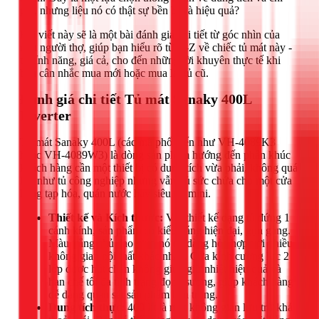
phí, nhưng liệu nó có thật sự bền bỉ và hiệu quả?
Bài viết này sẽ là một bài đánh giá chi tiết từ góc nhìn của
một người thợ, giúp bạn hiểu rõ từ A-Z về chiếc tủ mát này -
từ tính năng, giá cả, cho đến những lời khuyên thực tế khi
bạn cân nhắc mua mới hoặc mua lại tủ cũ.
Đánh giá chi tiết Tủ mát Sanaky 400L
Inverter
Tủ mát Sanaky 400L (các mã phổ biến như VH-4089K3
hoặc VH-4089W3) là dòng sản phẩm hướng đến phân khúc
khách hàng cần một thiết bị có dung tích vừa phải, không quá
lớn như tủ công nghiệp nhưng vẫn đủ sức chứa cho một cửa
hàng tạp hóa, quán nước hay siêu thị mini.
Thiết kế và Kích thước:
Với thiết kế dạng tủ đứng 1
cánh kính, sản phẩm có kiểu dáng hiện đại, gọn gàng.
Màu trắng chủ đạo giúp nó dễ dàng hòa hợp với nhiều
không gian nội thất khác nhau. Cửa kính cường lực 2
lớp được hút chân không giúp giữ nhiệt hiệu quả và
hạn chế tối đa tình trạng đọng sương, giúp khách hàng
dễ dàng quan sát sản phẩm bên trong.
Dung tích thực:
400 lít là một không gian lưu trữ khá