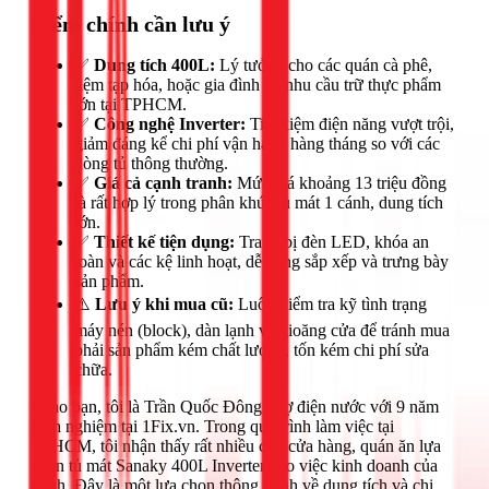
Điểm chính cần lưu ý
✅
Dung tích 400L:
Lý tưởng cho các quán cà phê,
tiệm tạp hóa, hoặc gia đình có nhu cầu trữ thực phẩm
lớn tại TPHCM.
✅
Công nghệ Inverter:
Tiết kiệm điện năng vượt trội,
giảm đáng kể chi phí vận hành hàng tháng so với các
dòng tủ thông thường.
✅
Giá cả cạnh tranh:
Mức giá khoảng 13 triệu đồng
là rất hợp lý trong phân khúc tủ mát 1 cánh, dung tích
lớn.
✅
Thiết kế tiện dụng:
Trang bị đèn LED, khóa an
toàn và các kệ linh hoạt, dễ dàng sắp xếp và trưng bày
sản phẩm.
⚠️
Lưu ý khi mua cũ:
Luôn kiểm tra kỹ tình trạng
máy nén (block), dàn lạnh và gioăng cửa để tránh mua
phải sản phẩm kém chất lượng, tốn kém chi phí sửa
chữa.
Chào bạn, tôi là Trần Quốc Đông, thợ điện nước với 9 năm
kinh nghiệm tại 1Fix.vn. Trong quá trình làm việc tại
TPHCM, tôi nhận thấy rất nhiều chủ cửa hàng, quán ăn lựa
chọn tủ mát Sanaky 400L Inverter cho việc kinh doanh của
mình. Đây là một lựa chọn thông minh về dung tích và chi