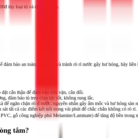
0đ tùy loại tủ và độ phức tạp.
Để đảm bảo an toàn, thẩm mỹ và tránh rò rỉ nước gây hư hỏng, hãy liê
 đặt cẩn thận để đảm bảo vừa vặn, cân đối.
g, đảm bảo tủ treo chịu lực tốt, không rung lắc.
 xả để ngăn chặn rò rỉ nước, nguyên nhân gây ẩm mốc và hư hỏng sàn n
át tất cả các điểm kết nối trong vài phút để chắc chắn không có rò rỉ.
a PVC, gỗ công nghiệp phủ Melamine/Laminate) để tăng độ bền trong m
hòng tắm?