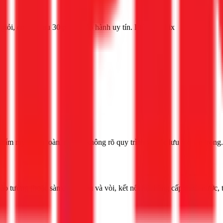
iỏi, có mặt sau 30 phút. Bảo hành uy tín. Liên hệ 1Fix
 thẩm mỹ và an toàn, nhưng không rõ quy trình và các lưu ý quan trọng.
ào tường (hoặc sàn), lắp chậu và vòi, kết nối hệ thống cấp thoát nước, t