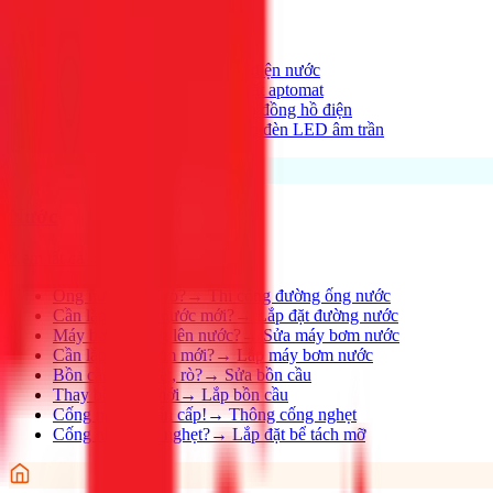
Xem tất cả →
Điện nhà có vấn đề?
→
Thợ điện nước
Aptomat hay nhảy?
→
Lắp đặt aptomat
Cần lắp đồng hồ mới?
→
Lắp đồng hồ điện
Thay đèn, lắp đèn mới
→
Lắp đèn LED âm trần
Nước
Xem tất cả →
Ống nước bị rỉ, rò?
→
Thi công đường ống nước
Cần lắp đường nước mới?
→
Lắp đặt đường nước
Máy bơm không lên nước?
→
Sửa máy bơm nước
Cần lắp máy bơm mới?
→
Lắp máy bơm nước
Bồn cầu bị nghẹt, rò?
→
Sửa bồn cầu
Thay bồn cầu mới
→
Lắp bồn cầu
Cống nghẹt khẩn cấp!
→
Thông cống nghẹt
Cống nhà hàng nghẹt?
→
Lắp đặt bể tách mỡ