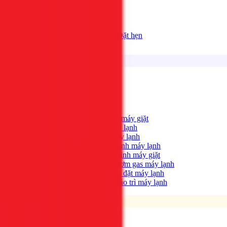
Bảng giá
Tất cả dịch vụ
Đặt hẹn
Dịch vụ
Tìm kiếm...
⌘K
Điện lạnh
Xem tất cả →
Máy giặt không quay?
→
Sửa máy giặt
Tủ lạnh không lạnh?
→
Sửa tủ lạnh
Máy lạnh hết lạnh?
→
Sửa máy lạnh
Máy lạnh có mùi hôi?
→
Vệ sinh máy lạnh
Máy giặt bẩn, có mùi?
→
Vệ sinh máy giặt
Máy lạnh yếu, thiếu gas?
→
Bơm gas máy lạnh
Cần lắp máy lạnh mới?
→
Lắp đặt máy lạnh
Bảo trì định kỳ máy lạnh
→
Bảo trì máy lạnh
Điện