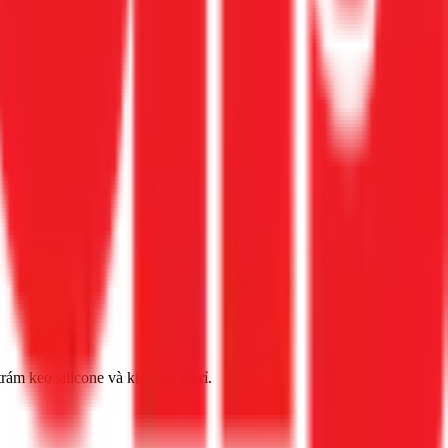
rám keo silicone và kiểm tra rò rỉ.