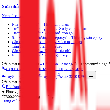
Sửa nhà
Xem tất cả →
Nhà bị thấm dột?
→
Thợ chống thấm
Tường ẩm mốc, bong tróc?
→
Xử lý chống thấm
Tường nhà cũ, xấu?
→
Sơn nhà trọn gói
Sàn xưởng, sân thượng cần epoxy?
→
Thi công sơn epoxy
Cần chia phòng, cách âm?
→
Vách thạch cao
Trần bị ố, nứt?
→
Trần thạch cao
Cần sửa nhà gấp?
→
Xây nhà sửa nhà
Nhà hẹp, thiếu chỗ?
→
Làm gác xép
Có mặt trong 30 phút
Bảo hành 12 tháng
65+ thợ chuyên nghi
GỌI NGAY 028 3890 9294
ĐẶT HẸN ONLINE
Tuyển thợ
Đặt hẹn
Tuyển thợ
028 3890 9294
Có mặt 30 phút
Bảo hành 12 tháng
Phục vụ 24/7
300,000+ khách hàng tin dùng
Trang chủ
Sửa nhà