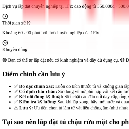
Dịch vụ lắp đặt chuyên nghiệp tại 1Fix dao động từ 350.000đ - 500.00
Thời gian xử lý
Khoảng 60 - 90 phút bởi thợ chuyên nghiệp của 1Fix.
Khuyên dùng
🟢 Bạn có thể tự lắp đặt nếu có kinh nghiệm và đầy đủ dụng cụ. 🔴 
Điểm chính cần lưu ý
✅
Đo đạc chính xác:
Luôn đo kích thước tủ và không gian lắp
✅
Cố định chắc chắn:
Sử dụng vít nở phù hợp với kết cấu tườn
✅
Kết nối đúng kỹ thuật:
Siết chặt các đầu nối dây cấp, ống
✅
Kiểm tra kỹ lưỡng:
Sau khi lắp xong, hãy mở nước và quan s
⚠️
Lưu ý:
Ưu tiên chọn tủ làm từ vật liệu chống ẩm (như nhự
Tại sao nên lắp đặt tủ chậu rửa mặt cho p