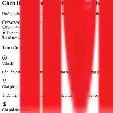
Cách lắp bồn rửa mặt đơn giản tại nhà
Hướng dẫn cách lắp bồn rửa mặt và chậu rửa mặt đúng kỹ thuật. Thợ g
27/03/2026
9
phút đọc
Bảo hành 12 tháng
Thợ chuyên nghiệp
Hỗ trợ 24/7
Tóm tắt nhanh
Vấn đề
Cần lắp đặt tủ chậu rửa mặt (lavabo) tại nhà một cách đúng kỹ thuật,
Giải pháp
Thực hiện theo 7 bước: Khảo sát vị trí, chuẩn bị dụng cụ, cố định tủ v
Chi phí tham khảo