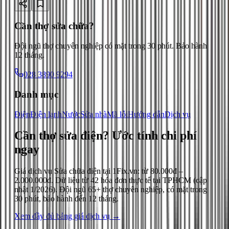
Cần thợ sửa chữa?
Đội ngũ thợ chuyên nghiệp có mặt trong 30 phút. Bảo hành
12 tháng.
028 3890 9294
Danh mục
Điện
Điện lạnh
Nước
Sửa nhà
Mã lỗi
Hướng dẫn
Dịch vụ
Cần thợ sửa điện?
Ước tính chi phí
ngay
Giá dịch vụ
Sửa chữa điện
tại 1Fix.vn: từ
80.000đ
–
2.000.000đ
. Dữ liệu từ
42
hóa đơn thực tế tại TPHCM (cập
nhật
1/2026
). Đội ngũ 65+ thợ chuyên nghiệp, có mặt trong
30 phút, bảo hành đến 12 tháng.
Xem đầy đủ bảng giá dịch vụ →