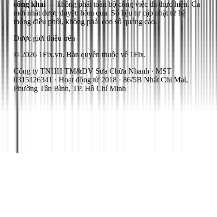
công khai
— không phải toàn bộ công việc đã thực hiện.
Ca
mới nhất được duyệt: hôm qua.
Số liệu tự cập nhật từ hệ
thống điều phối, không phải con số quảng cáo.
Được giới thiệu trên
© 2026 1Fix.vn. Bản quyền thuộc về 1Fix.
Công ty TNHH TM&DV Sửa Chữa Nhanh · MST
0315126341 · Hoạt động từ 2018 · 86/5B Nhất Chi Mai,
Phường Tân Bình, TP. Hồ Chí Minh