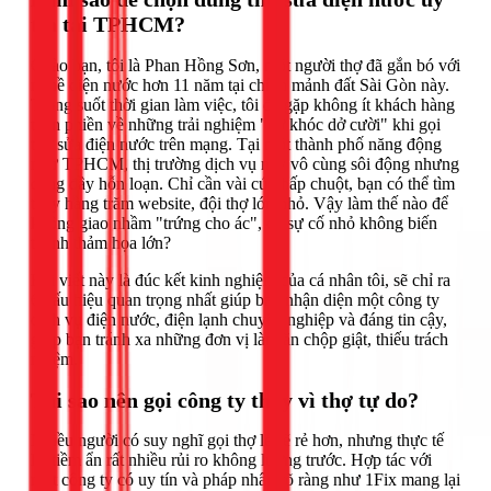
tín tại TPHCM?
Chào bạn, tôi là Phan Hồng Sơn, một người thợ đã gắn bó với
nghề điện nước hơn 11 năm tại chính mảnh đất Sài Gòn này.
Trong suốt thời gian làm việc, tôi đã gặp không ít khách hàng
than phiền về những trải nghiệm "dở khóc dở cười" khi gọi
thợ sửa điện nước trên mạng. Tại một thành phố năng động
như TPHCM, thị trường dịch vụ này vô cùng sôi động nhưng
cũng đầy hỗn loạn. Chỉ cần vài cú nhấp chuột, bạn có thể tìm
thấy hàng trăm website, đội thợ lớn nhỏ. Vậy làm thế nào để
không giao nhầm "trứng cho ác", để sự cố nhỏ không biến
thành thảm họa lớn?
Bài viết này là đúc kết kinh nghiệm của cá nhân tôi, sẽ chỉ ra
6 dấu hiệu quan trọng nhất giúp bạn nhận diện một công ty
dịch vụ điện nước, điện lạnh chuyên nghiệp và đáng tin cậy,
giúp bạn tránh xa những đơn vị làm ăn chộp giật, thiếu trách
nhiệm.
Tại sao nên gọi công ty thay vì thợ tự do?
Nhiều người có suy nghĩ gọi thợ lẻ sẽ rẻ hơn, nhưng thực tế
lại tiềm ẩn rất nhiều rủi ro không lường trước. Hợp tác với
một công ty có uy tín và pháp nhân rõ ràng như 1Fix mang lại