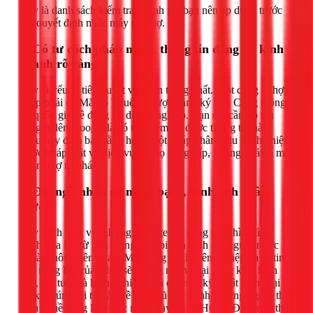
Đây là danh sách kiểm tra nhanh mà bạn nên áp dụng trước
khi quyết định nhấc máy gọi thợ.
1. Có tư cách pháp nhân, thông tin đăng ký kinh
doanh rõ ràng
Đây là yếu tố tiên quyết và quan trọng nhất. Một công ty hợp
pháp phải có Mã Số Thuế và được đăng ký trên Cổng thông
tin quốc gia về đăng ký doanh nghiệp. Bạn chỉ cần gõ tên
công ty lên Google là có thể kiểm tra được thông tin này.
Điều này đảm bảo rằng họ là một pháp nhân chịu trách nhiệm
trước pháp luật về dịch vụ mà họ cung cấp, không phải là một
nhóm thợ tự phát.
2. Đội ngũ nhân sự minh bạch, hình ảnh chân
thực
Hãy cảnh giác với những website chỉ đăng toàn hình ảnh
minh họa lấy từ trên mạng, đặc biệt là hình thợ người nước
ngoài không liên quan. Một công ty chuyên nghiệp và tự tin
vào năng lực của mình sẽ không ngần ngại công khai hình
ảnh, tên tuổi và kinh nghiệm của đội ngũ kỹ thuật viên. Tại
1Fix, chúng tôi tự hào về đội ngũ của mình, những người thợ
lành nghề đang làm việc mỗi ngày tại TPHCM. Điều này thể