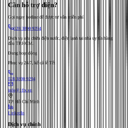
Cần hỗ trợ
điện
?
Gọi ngay hotline để được tư vấn miễn phí
028 3890 9294
Dịch vụ sửa chữa điện nước, điện lạnh tại nhà uy tín hàng
đầu TP.HCM.
Đang hoạt động
Phục vụ 24/7, kể cả lễ Tết
028 3890 9294
info@1fix.vn
TP. Hồ Chí Minh
LinkedIn
Dịch vụ chính