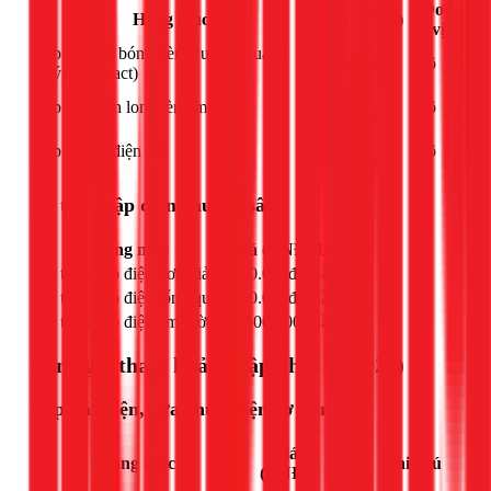
Đơn
Hạng mục
Giá (VNĐ)
vị
Lắp mới bộ bóng đèn Huỳnh Quang
150.000đ+
bộ
(tuýp/compact)
40.000 -
Lắp mới đèn lon, đèn âm trần
bộ
150.000đ
100.000 -
Lắp ổ cắm điện nổi
bộ
200.000đ
Dò tìm chập điện chuyên sâu
Hạng mục
Giá (VNĐ)
Đơn vị
Dò tìm chập điện đơn giản
300.000đ
lần
Dò tìm chập điện tổng quan
800.000đ
lần
Dò tìm chập điện âm tường
1.500.000đ
lần
Bảng giá tham khảo (Cập nhật 03/2026)
Lắp đặt điện, sửa chữa điện cơ bản
Giá
Đơn
Hạng mục
Ghi chú
(VNĐ)
vị