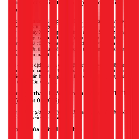
Cảnh giác: Chiêu trò giả mạo thương hiệu
lớn
Một thủ đoạn tinh vi và phổ biến hiện nay là các đơn vị nhỏ lẻ
lập website với tên gọi và logo na ná các siêu thị điện máy lớn
như Điện Máy Xanh, Nguyễn Kim... để lừa dối khách hàng.
Cần nhớ rằng, các đơn vị này chủ yếu bán sản phẩm, họ
không phải là công ty chuyên sâu về dịch vụ sửa chữa tại
nhà. Hãy luôn tỉnh táo và kiểm tra kỹ thông tin trước khi gọi
để tránh "tiền mất tật mang".
Khi cần một dịch vụ sửa chữa điện nước chuyên nghiệp, an
toàn và minh bạch tại TPHCM, hãy nhớ đến 6 tiêu chí trên.
Hoặc đơn giản hơn, hãy gọi cho 1Fix để trải nghiệm sự khác
biệt từ một đơn vị uy tín.
Bảng giá tham khảo dịch vụ điện tại TPHCM
(Cập nhật 01/2026)
Lưu ý: Bảng giá dưới đây dùng để tham khảo, giá chính xác
sẽ được thợ báo sau khi khảo sát thực tế.
Lắp đặt, sửa chữa điện cơ bản