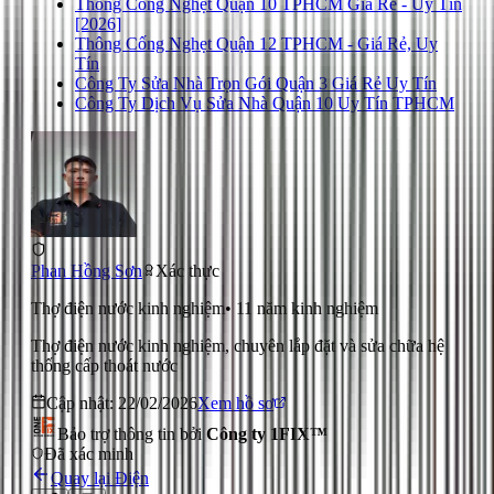
Thông Cống Nghẹt Quận 10 TPHCM Giá Rẻ - Uy Tín
[2026]
Thông Cống Nghẹt Quận 12 TPHCM - Giá Rẻ, Uy
Tín
Công Ty Sửa Nhà Trọn Gói Quận 3 Giá Rẻ Uy Tín
Công Ty Dịch Vụ Sửa Nhà Quận 10 Uy Tín TPHCM
Phan Hồng Sơn
Xác thực
Thợ điện nước kinh nghiệm
•
11
năm kinh nghiệm
Thợ điện nước kinh nghiệm, chuyên lắp đặt và sửa chữa hệ
thống cấp thoát nước
Cập nhật:
22/02/2026
Xem hồ sơ
Bảo trợ thông tin bởi
Công ty 1FIX™
Đã xác minh
Quay lại
Điện