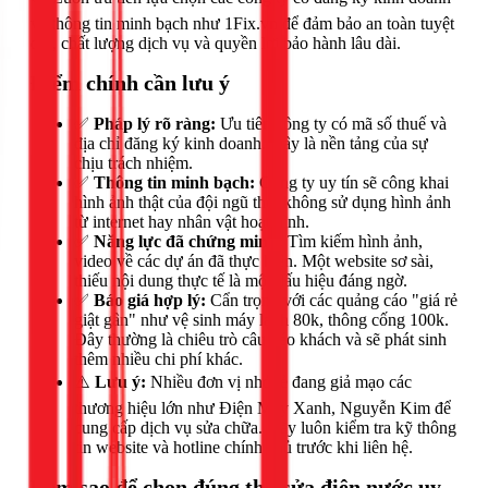
và thông tin minh bạch như 1Fix.vn để đảm bảo an toàn tuyệt
đối, chất lượng dịch vụ và quyền lợi bảo hành lâu dài.
Điểm chính cần lưu ý
✅
Pháp lý rõ ràng:
Ưu tiên công ty có mã số thuế và
địa chỉ đăng ký kinh doanh. Đây là nền tảng của sự
chịu trách nhiệm.
✅
Thông tin minh bạch:
Công ty uy tín sẽ công khai
hình ảnh thật của đội ngũ thợ, không sử dụng hình ảnh
từ internet hay nhân vật hoạt hình.
✅
Năng lực đã chứng minh:
Tìm kiếm hình ảnh,
video về các dự án đã thực hiện. Một website sơ sài,
thiếu nội dung thực tế là một dấu hiệu đáng ngờ.
✅
Báo giá hợp lý:
Cẩn trọng với các quảng cáo "giá rẻ
giật gân" như vệ sinh máy lạnh 80k, thông cống 100k.
Đây thường là chiêu trò câu kéo khách và sẽ phát sinh
thêm nhiều chi phí khác.
⚠️
Lưu ý:
Nhiều đơn vị nhỏ lẻ đang giả mạo các
thương hiệu lớn như Điện Máy Xanh, Nguyễn Kim để
cung cấp dịch vụ sửa chữa. Hãy luôn kiểm tra kỹ thông
tin website và hotline chính chủ trước khi liên hệ.
Làm sao để chọn đúng thợ sửa điện nước uy