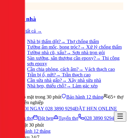
Sửa nhà
Xem tất cả →
Nhà bị thấm dột?
→
Thợ chống thấm
Tường ẩm mốc, bong tróc?
→
Xử lý chống thấm
Tường nhà cũ, xấu?
→
Sơn nhà trọn gói
Sàn xưởng, sân thượng cần epoxy?
→
Thi công
sơn epoxy
Cần chia phòng, cách âm?
→
Vách thạch cao
Trần bị ố, nứt?
→
Trần thạch cao
Cần sửa nhà gấp?
→
Xây nhà sửa nhà
Nhà hẹp, thiếu chỗ?
→
Làm gác xép
Có mặt trong 30 phút
Bảo hành 12 tháng
65+ thợ
chuyên nghiệp
GỌI NGAY 028 3890 9294
ĐẶT HẸN ONLINE
Tuyển thợ
Đặt hẹn
Tuyển thợ
028 3890 9294
Có mặt 30 phút
Bảo hành 12 tháng
Phục vụ 24/7