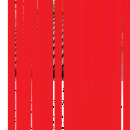
4. Không quảng cáo "giá rẻ" một cách phi thực tế
Bạn có tin được dịch vụ thông cống nghẹt chỉ 100.000đ hay
vệ sinh máy lạnh 80.000đ không? Đây thường là những chiêu
trò "mồi và tráo" (bait and switch) rất phổ biến. Thợ sẽ đến
nhà, báo giá rất thấp để bạn đồng ý, nhưng sau đó sẽ tìm mọi
cách để "vẽ" ra hàng loạt vấn đề và đẩy chi phí lên cao gấp 5,
gấp 10 lần. Một công ty làm ăn đàng hoàng sẽ có
giá dịch vụ