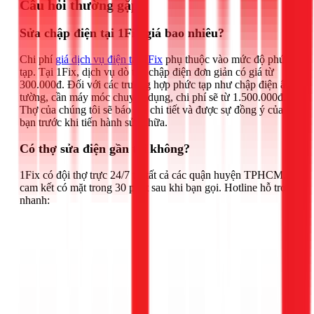
Câu hỏi thường gặp
Sửa chập điện tại 1Fix giá bao nhiêu?
Chi phí
giá dịch vụ điện tại 1Fix
phụ thuộc vào mức độ phức
tạp. Tại 1Fix, dịch vụ dò tìm chập điện đơn giản có giá từ
300.000đ. Đối với các trường hợp phức tạp như chập điện âm
tường, cần máy móc chuyên dụng, chi phí sẽ từ 1.500.000đ.
Thợ của chúng tôi sẽ báo giá chi tiết và được sự đồng ý của
bạn trước khi tiến hành sửa chữa.
Có thợ sửa điện gần tôi không?
1Fix có đội thợ trực 24/7 tại tất cả các quận huyện TPHCM,
cam kết có mặt trong 30 phút sau khi bạn gọi. Hotline hỗ trợ
nhanh: