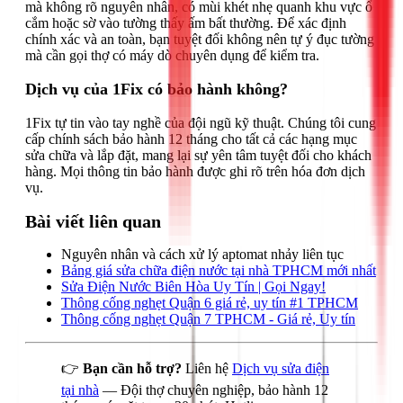
mà không rõ nguyên nhân, có mùi khét nhẹ quanh khu vực ổ
cắm hoặc sờ vào tường thấy ấm bất thường. Để xác định
chính xác và an toàn, bạn tuyệt đối không nên tự ý đục tường
mà cần gọi thợ có máy dò chuyên dụng để kiểm tra.
Dịch vụ của 1Fix có bảo hành không?
1Fix tự tin vào tay nghề của đội ngũ kỹ thuật. Chúng tôi cung
cấp chính sách bảo hành 12 tháng cho tất cả các hạng mục
sửa chữa và lắp đặt, mang lại sự yên tâm tuyệt đối cho khách
hàng. Mọi thông tin bảo hành được ghi rõ trên hóa đơn dịch
vụ.
Bài viết liên quan
Nguyên nhân và cách xử lý aptomat nhảy liên tục
Bảng giá sửa chữa điện nước tại nhà TPHCM mới nhất
Sửa Điện Nước Biên Hòa Uy Tín | Gọi Ngay!
Thông cống nghẹt Quận 6 giá rẻ, uy tín #1 TPHCM
Thông cống nghẹt Quận 7 TPHCM - Giá rẻ, Uy tín
👉
Bạn cần hỗ trợ?
Liên hệ
Dịch vụ sửa điện
tại nhà
— Đội thợ chuyên nghiệp, bảo hành 12