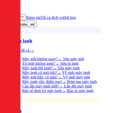
Bảng giá
Tất cả dịch vụ
Đặt hẹn
Dịch vụ
Tìm kiếm...
⌘K
Điện lạnh
Xem tất cả →
Máy giặt không quay?
→
Sửa máy giặt
Tủ lạnh không lạnh?
→
Sửa tủ lạnh
Máy lạnh hết lạnh?
→
Sửa máy lạnh
Máy lạnh có mùi hôi?
→
Vệ sinh máy lạnh
Máy giặt bẩn, có mùi?
→
Vệ sinh máy giặt
Máy lạnh yếu, thiếu gas?
→
Bơm gas máy lạnh
Cần lắp máy lạnh mới?
→
Lắp đặt máy lạnh
Bảo trì định kỳ máy lạnh
→
Bảo trì máy lạnh
Điện