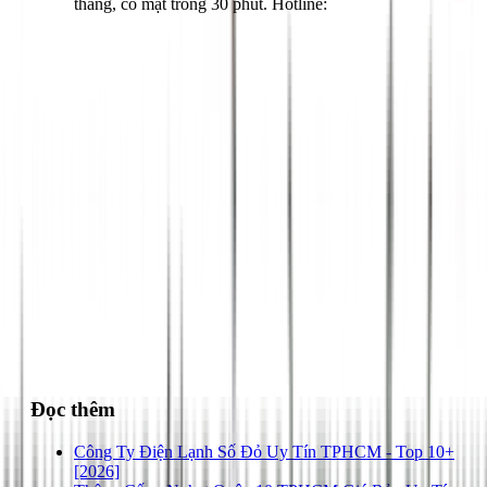
tháng, có mặt trong 30 phút. Hotline:
028 3890 9294
Đọc thêm
Công Ty Điện Lạnh Số Đỏ Uy Tín TPHCM - Top 10+
[2026]