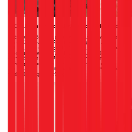
3. Có hồ sơ năng lực và hình ảnh công việc thực tế
"Trăm nghe không bằng một thấy". Một đơn vị uy tín luôn tự
hào về công việc họ đã làm. Họ sẽ thường xuyên cập nhật
hình ảnh, video các công trình đã thi công, các sự cố đã sửa
chữa thành công trên website hoặc fanpage. Đây là bằng
chứng sống động nhất về tay nghề và kinh nghiệm thực
chiến. Ngược lại, một website có nội dung sơ sài, chỉ toàn
chữ, không có hình ảnh thực tế thì bạn có lý do để nghi ngờ
về năng lực và quy mô của họ.