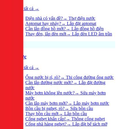
Xem tất cả →
Điện nhà có vấn đề?
→
Thợ điện nước
Aptomat hay nhảy?
→
Lắp đặt aptomat
Cần lắp đồng hồ mới?
→
Lắp đồng hồ điện
Thay đèn, lắp đèn mới
→
Lắp đèn LED âm trần
Nước
Xem tất cả →
Ống nước bị rỉ, rò?
→
Thi công đường ống nước
Cần lắp đường nước mới?
→
Lắp đặt đường
nước
Máy bơm không lên nước?
→
Sửa máy bơm
nước
Cần lắp máy bơm mới?
→
Lắp máy bơm nước
Bồn cầu bị nghẹt, rò?
→
Sửa bồn cầu
Thay bồn cầu mới
→
Lắp bồn cầu
Cống nghẹt khẩn cấp!
→
Thông cống nghẹt
Cống nhà hàng nghẹt?
→
Lắp đặt bể tách mỡ