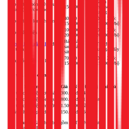
Giảm giá
Lắp mới bộ bóng đèn Huỳnh
150.000đ+
bộ
theo số
Quang (tuýp/compact)
lượng
40.000 -
Dưới 3 bộ:
Lắp mới đèn lon, đèn âm trần
bộ
150.000đ
150.000đ/bộ
100.000 -
Dưới 3 bộ:
Lắp ổ cắm điện nổi
bộ
200.000đ
200.000đ/bộ
Báo giá
dịch vụ lắp ổ cắm 1Fix
điện
Tùy đục
sau khảo
bộ
âm tường
tường/đi dây
sát
70.000 -
Dưới 2 bộ:
Thay bóng đèn các loại
bộ
150.000đ
150.000đ/bộ
Dò tìm chập điện
Hạng mục
Giá (VNĐ)
Đơn vị
Ghi chú
Dò tìm chập điện đơn giản
300.000đ
45 phút
-
Dò tìm chập điện tổng quan
800.000đ
120 phút
-
Dò tìm chập điện âm tường
1.500.000đ
lần
-
Phát sinh thời gian dò
150.000đ
60 phút
-
Lưu ý:
Giá chưa bao gồm VAT 10% và vật tư
thay thế. Liên hệ