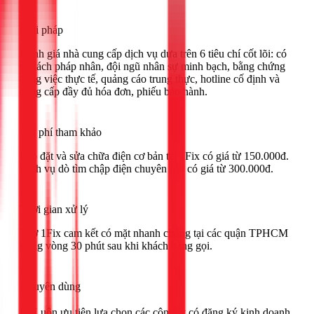
Giải pháp
Đánh giá nhà cung cấp dịch vụ dựa trên 6 tiêu chí cốt lõi: có
tư cách pháp nhân, đội ngũ nhân sự minh bạch, bằng chứng
công việc thực tế, quảng cáo trung thực, hotline cố định và
cung cấp đầy đủ hóa đơn, phiếu bảo hành.
Chi phí tham khảo
Lắp đặt và sửa chữa điện cơ bản tại 1Fix có giá từ 150.000đ.
Dịch vụ dò tìm chập điện chuyên sâu có giá từ 300.000đ.
Thời gian xử lý
Thợ 1Fix cam kết có mặt nhanh chóng tại các quận TPHCM
trong vòng 30 phút sau khi khách hàng gọi.
Khuyên dùng
🟢 Luôn ưu tiên lựa chọn các công ty có đăng ký kinh doanh