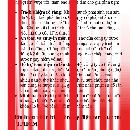
những lợi ích vượt trội, đảm bảo sự an tâm cho gia đình bạn:
Trách nhiệm rõ ràng:
Khi có sự cố phát sinh sau sửa
chữa, bạn biết phải tìm ai. Công ty có pháp nhân, địa
chỉ cụ thể sẽ không thể "biến mất" như một số thợ tự
do. Chúng tôi chịu trách nhiệm 100% cho mọi công
việc mà thợ của 1Fix thực hiện.
An toàn và chuyên môn hóa:
Thợ của công ty được
đào tạo bài bản, tuân thủ nghiêm ngặt các quy trình an
toàn lao động. Chúng tôi đảm bảo mọi sửa chữa đều
đúng kỹ thuật, phòng tránh các nguy cơ chập cháy, rò rỉ
nước nguy hiểm về sau.
Hỗ trợ toàn diện và lâu dài:
Một công ty có thể cung
cấp đa dạng dịch vụ từ sửa điện, sửa nước, thông nghẹt
đến sửa máy lạnh. Bạn không cần phải lưu số của
nhiều người thợ khác nhau. Lịch sử sửa chữa của nhà
bạn cũng sẽ được lưu lại, giúp việc khắc phục sự cố lần
sau nhanh chóng và chính xác hơn.
Minh bạch về chi phí:
Mọi chi phí đều được báo trước
rõ ràng, chi tiết. Bạn sẽ nhận được hóa đơn đầy đủ,
không lo bị "vẽ bệnh" để moi thêm tiền.
6 Dấu hiệu nhận biết công ty điện nước uy tín
tại TPHCM