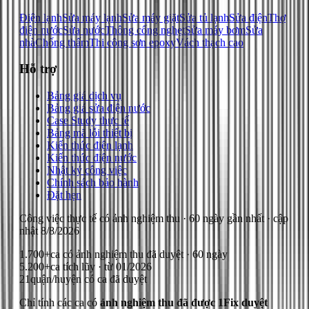
Điện lạnh
Sửa máy lạnh
Sửa máy giặt
Sửa tủ lạnh
Sửa điện
Thợ
điện nước
Sửa nước
Thông cống nghẹt
Sửa máy bơm
Sửa
nhà
Chống thấm
Thi công sơn epoxy
Vách thạch cao
Hỗ trợ
Bảng giá dịch vụ
Bảng giá sửa điện nước
Case Study thực tế
Bảng mã lỗi thiết bị
Kiến thức điện lạnh
Kiến thức điện nước
Nhật ký công việc
Chính sách bảo hành
Đặt hẹn
Công việc thực tế có ảnh nghiệm thu
· 60 ngày gần nhất
· cập
nhật
8/8/2026
1.700+
ca có ảnh nghiệm thu đã duyệt · 60 ngày
5.200+
ca tích lũy · từ 01/2026
21
quận/huyện có ca đã duyệt
Chỉ tính các ca có
ảnh nghiệm thu đã được 1Fix duyệt