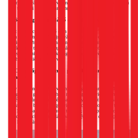
niêm yết rõ ràng, hợp lý với mặt bằng chung của thị trường và
giải thích chi tiết từng hạng mục.
5. Sử dụng Hotline là số cố định (số bàn)
Một hotline có đầu số cố định (ví dụ: 028 của TPHCM) thể
hiện sự đầu tư, tính ổn định và sự nghiêm túc của doanh
nghiệp. Những đơn vị chỉ dùng số di động làm hotline có thể
là các nhóm thợ nhỏ lẻ, tự phát. Rủi ro là họ có thể dễ dàng
đổi số, và khi đó bạn sẽ không biết tìm ai để yêu cầu bảo
hành hay khiếu nại dịch vụ.
6. Cung cấp hóa đơn và phiếu bảo hành sau khi
làm việc
Đây là quyền lợi cơ bản và chính đáng của bạn. Hóa đơn là
bằng chứng giao dịch, ghi rõ nội dung công việc và chi phí.
Phiếu bảo hành là cam kết của công ty về chất lượng sửa
chữa. Đừng bao giờ bỏ qua việc yêu cầu hai loại giấy tờ này.
Tại 1Fix, hóa đơn của chúng tôi đồng thời là phiếu bảo hành,
với chính sách rõ ràng, đảm bảo sự tiện lợi và quyền lợi tối đa
cho khách hàng.