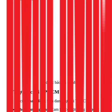
Gọi ngay 1Fix
để được báo giá chính xác.
📍 Thợ trực tại TPHCM
Đội thợ của
Phan Hồng Sơn
đang trực tại TPHCM.
Thời gian đáp ứng:
Cam kết có mặt trong
30 phút