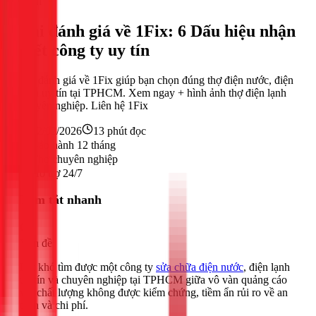
Điện
Bài đánh giá về 1Fix: 6 Dấu hiệu nhận
biết công ty uy tín
Bài đánh giá về 1Fix giúp bạn chọn đúng thợ điện nước, điện
lạnh uy tín tại TPHCM. Xem ngay + hình ảnh thợ điện lạnh
chuyên nghiệp. Liên hệ 1Fix
22/02/2026
13
phút đọc
Bảo hành 12 tháng
Thợ chuyên nghiệp
Hỗ trợ 24/7
Tóm tắt nhanh
Vấn đề
Rất khó tìm được một công ty
sửa chữa điện nước
, điện lạnh
uy tín và chuyên nghiệp tại TPHCM giữa vô vàn quảng cáo
với chất lượng không được kiểm chứng, tiềm ẩn rủi ro về an
toàn và chi phí.