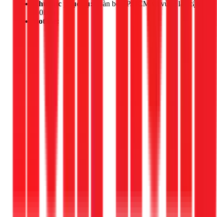
Khu vực phục vụ:
Toàn bộ TP.HCM và vùng lân cận
(50km)
Hotline:
Gọi ngay 1Fix